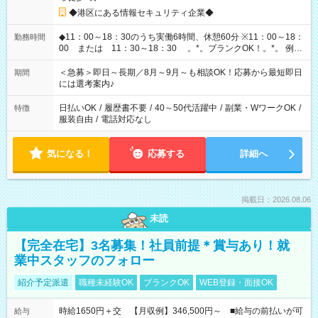
◆港区にある情報セキュリティ企業◆
◆11：00～18：30のうち実働6時間、休憩60分 ※11：00～18：
勤務時間
00 または 11：30～18：30 。*。ブランクOK！。*。 例え
ば前職が、 在宅/財団法人/事務/コールセンター/受付/販売/カフェ
スタッフ スイーツ販売/ホテルフロント/化粧品販売/など 様々な
＜急募＞即日～長期／8月～9月～も相談OK！応募から最短即日
期間
業界から入社して活躍されています♪
には選考案内♪
日払いOK
/
履歴書不要
/
40～50代活躍中
/
副業・WワークOK
/
特徴
服装自由
/
電話対応なし
気になる！
応募する
詳細へ
掲載日：2026.08.06
未読
【完全在宅】3名募集！社員前提＊賞与あり！就
業中スタッフのフォロー
紹介予定派遣
職種未経験OK
ブランクOK
WEB登録・面接OK
時給1650円＋交 【月収例】346,500円～ ■給与の前払いが可
給与