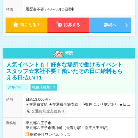
履歴書不要
/
40～50代活躍中
特徴
気になる！
応募する
詳細へ
未読
人気イベントも！好きな場所で働けるイベント
スタッフ☆来社不要！働いたその日に給料もら
える日払い/T1
アルバイト
職種未経験OK
日給13,000円～
給与
＋交通費支給 ★交通費全額支給！ ┗案件により規定あり ★日払
いOK！（規定あり） ┗働いたその日に現金GET♪ お仕事後はコ
交通費別途支給あり
ンビニATMから 日払い分を引き落とせます！ 【試用期間】試
用期間なし
東京都八王子市
勤務地
東京都八王子市明神町（最寄り駅：京王八王子駅）
株式会社ワンベルウッズ