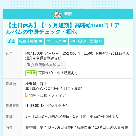
未読
【土日休み】【1ヶ月短期】高時給1500円！ア
ルバムの中身チェック・梱包
派遣
職種未経験OK
ブランクOK
WEB登録・面接OK
時給1500円／月収例：252,000円＝1,500円×8時間×21日勤務の
給与
場合＋交通費別途支給
交通費別途支給あり
実費支給／当社規定あり。
交通費
埼玉県川口市
勤務地
赤羽駅からバス10分
/
川口元郷駅
情報・出版・メディア
(1)09:00-18:00(休憩60分)
勤務時間
1ヶ月以上3ヶ月未満／即日～1ヵ月間（更新の可能性あり）
期間
履歴書不要
/
40～50代活躍中
/
服装自由
/
10名以上の大量募集
特徴