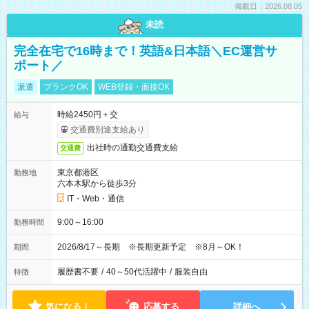
掲載日：2026.08.05
未読
完全在宅で16時まで！英語&日本語＼EC運営サ
ポート／
派遣
ブランクOK
WEB登録・面接OK
時給2450円＋交
給与
交通費別途支給あり
出社時の通勤交通費支給
交通費
東京都港区
勤務地
六本木駅から徒歩3分
IT・Web・通信
9:00～16:00
勤務時間
2026/8/17～長期 ※長期更新予定 ※8月～OK！
期間
履歴書不要
/
40～50代活躍中
/
服装自由
特徴
気になる！
応募する
詳細へ