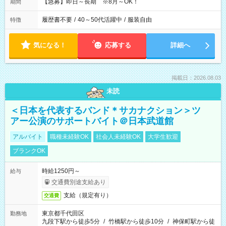
【急募】即日～長期 ※8月～OK！
期間
履歴書不要
/
40～50代活躍中
/
服装自由
特徴
気になる！
応募する
詳細へ
掲載日：2026.08.03
未読
＜日本を代表するバンド＊サカナクション＞ツ
アー公演のサポートバイト＠日本武道館
アルバイト
職種未経験OK
社会人未経験OK
大学生歓迎
ブランクOK
時給1250円～
給与
交通費別途支給あり
支給（規定有り）
交通費
東京都千代田区
勤務地
九段下駅から徒歩5分
/
竹橋駅から徒歩10分
/
神保町駅から徒