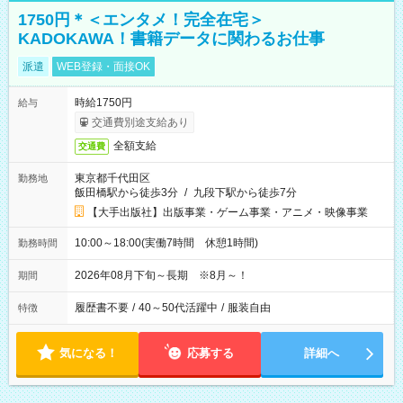
1750円＊＜エンタメ！完全在宅＞
KADOKAWA！書籍データに関わるお仕事
派遣
WEB登録・面接OK
時給1750円
給与
交通費別途支給あり
全額支給
交通費
東京都千代田区
勤務地
飯田橋駅から徒歩3分
/
九段下駅から徒歩7分
【大手出版社】出版事業・ゲーム事業・アニメ・映像事業
10:00～18:00(実働7時間 休憩1時間)
勤務時間
2026年08月下旬～長期 ※8月～！
期間
履歴書不要
/
40～50代活躍中
/
服装自由
特徴
気になる！
応募する
詳細へ