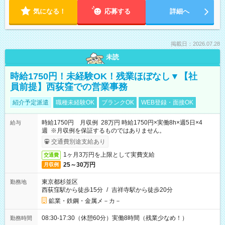
気になる！
応募する
詳細へ
掲載日：2026.07.28
未読
時給1750円！未経験OK！残業ほぼなし▼【社
員前提】西荻窪での営業事務
紹介予定派遣
職種未経験OK
ブランクOK
WEB登録・面接OK
時給1750円 月収例 28万円 時給1750円×実働8h×週5日×4
給与
週 ※月収例を保証するものではありません。
交通費別途支給あり
1ヶ月3万円を上限として実費支給
交通費
25～30万円
月収例
東京都杉並区
勤務地
西荻窪駅から徒歩15分
/
吉祥寺駅から徒歩20分
鉱業・鉄鋼・金属メ－カ－
08:30-17:30（休憩60分）実働8時間（残業少なめ！）
勤務時間