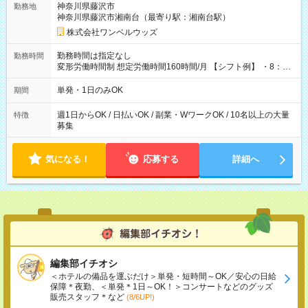
神奈川県藤沢市
勤務地
神奈川県藤沢市湘南台（最寄り駅：湘南台駅）
株式会社ワンベルウッズ
勤務時間は指定なし
勤務時間
変形労働時間制 想定労働時間160時間/月 【シフト例】 ・8：00
～21：00
単発・1日のみOK
期間
週1日からOK / 日払いOK / 副業・WワークOK / 10名以上の大量
特徴
募集
気になる！
応募する
詳細へ
編集部イチオシ
＜ホテルの備品を運ぶだけ＞単発・短時間～OK／安心の日給
保障＊夜勤、＜単発＊1日～OK！＞コンサートなどのグッズ
販売スタッフ＊など
(8/6UP!)