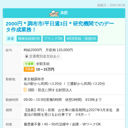
掲載日：2026.08.06
未読
2000円＊調布市/平日週3日＊研究機関でのデー
タ作成業務！
派遣
職種未経験OK
ブランクOK
WEB登録・面接OK
時給2000円 月収例 120,000円
給与
交通費別途支給あり
全額支給
交通費
10～15万円
月収例
東京都調布市
勤務地
仙川駅から民間バス20分
/
三鷹駅から民間バス20分
消防・防災に関する財団法人
09:00～15:00(実働5時間 休憩1時間) #15時まで
勤務時間
【急募】即日～長期 お仕事の最長期間は2027年3月末迄 派
期間
遣法の制限を受けるお仕事です ※8月～！
履歴書不要
/
40～50代活躍中
/
副業・WワークOK
特徴