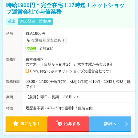
時給1900円＊完全在宅！17時迄！ネットショッ
プ運営会社で与信業務
派遣
WEB登録・面接OK
時給1900円
給与
交通費別途支給あり
全額支給
交通費
東京都港区
勤務地
六本木一丁目駅から徒歩2分
/
六本木駅から徒歩8分
CMでおなじみ☆ネットショップの運営会社です♪
09:00～17:00(実働7時間 休憩1時間) ※10時～18時も調整可能
勤務時間
です！
【急募】即日～長期 ※8月～！
期間
履歴書不要
/
40～50代活躍中
/
服装自由
特徴
気になる！
応募する
詳細へ