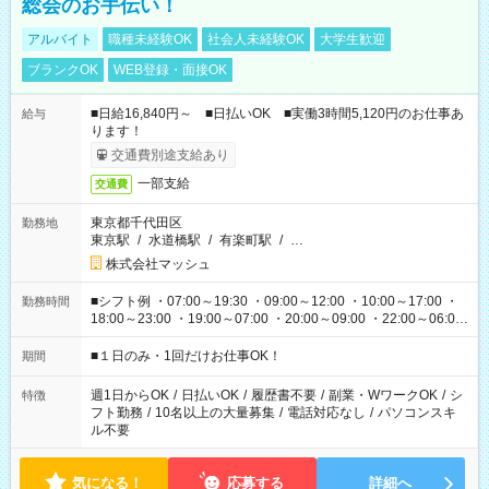
総会のお手伝い！
アルバイト
職種未経験OK
社会人未経験OK
大学生歓迎
ブランクOK
WEB登録・面接OK
■日給16,840円～ ■日払いOK ■実働3時間5,120円のお仕事あ
給与
ります！
交通費別途支給あり
一部支給
交通費
東京都千代田区
勤務地
東京駅
/
水道橋駅
/
有楽町駅
/
…
株式会社マッシュ
■シフト例 ・07:00～19:30 ・09:00～12:00 ・10:00～17:00 ・
勤務時間
18:00～23:00 ・19:00～07:00 ・20:00～09:00 ・22:00～06:00
etc ★最短で3時間で5,120円のお仕事から 15時間で2万円近く稼
げるお仕事も！ ご希望のお時間に合わせてご紹介！ ※シフトは
■１日のみ・1回だけお仕事OK！
期間
現場によって異なります。 ※勿論、休憩時間はあるのでご安心
ください！
週1日からOK
/
日払いOK
/
履歴書不要
/
副業・WワークOK
/
シ
特徴
フト勤務
/
10名以上の大量募集
/
電話対応なし
/
パソコンスキ
ル不要
気になる！
応募する
詳細へ