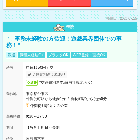
掲載日：2026.07.15
未読
”！事務未経験の方歓迎！遊戯業界団体での事
務！”
派遣
職種未経験OK
ブランクOK
WEB登録・面接OK
時給1650円＋交
給与
交通費別途支給あり
*交通費別途支給(当社規定あり)
交通費
東京都台東区
勤務地
仲御徒町駅から徒歩1分
/
御徒町駅から徒歩5分
仲御徒町駅近くの企業
9:30～17:30
勤務時間
【急募】即日～長期
期間
履歴書不要
特徴