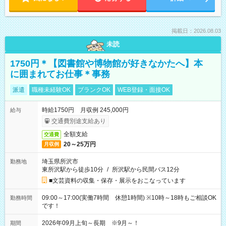
掲載日：2026.08.03
未読
1750円＊【図書館や博物館が好きなかたへ】本
に囲まれてお仕事＊事務
派遣
職種未経験OK
ブランクOK
WEB登録・面接OK
時給1750円 月収例 245,000円
給与
交通費別途支給あり
全額支給
交通費
20～25万円
月収例
埼玉県所沢市
勤務地
東所沢駅から徒歩10分
/
所沢駅から民間バス12分
■文芸資料の収集・保存・展示をおこなっています
09:00～17:00(実働7時間 休憩1時間) ※10時～18時もご相談OK
勤務時間
です！
2026年09月上旬～長期 ※9月～！
期間