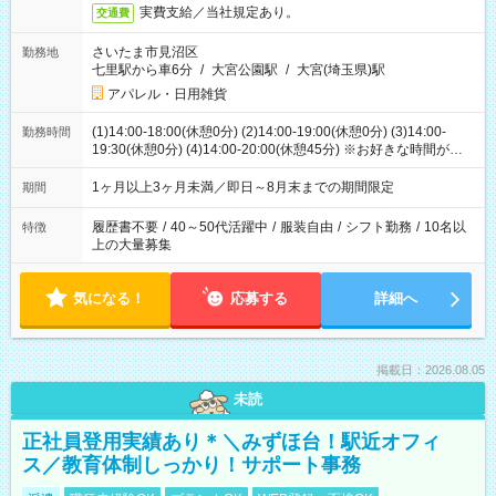
実費支給／当社規定あり。
交通費
さいたま市見沼区
勤務地
七里駅から車6分
/
大宮公園駅
/
大宮(埼玉県)駅
アパレル・日用雑貨
(1)14:00-18:00(休憩0分) (2)14:00-19:00(休憩0分) (3)14:00-
勤務時間
19:30(休憩0分) (4)14:00-20:00(休憩45分) ※お好きな時間が選べ
ます
1ヶ月以上3ヶ月未満／即日～8月末までの期間限定
期間
履歴書不要
/
40～50代活躍中
/
服装自由
/
シフト勤務
/
10名以
特徴
上の大量募集
気になる！
応募する
詳細へ
掲載日：2026.08.05
未読
正社員登用実績あり＊＼みずほ台！駅近オフィ
ス／教育体制しっかり！サポート事務