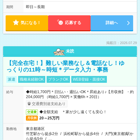
即日～長期
期間
気になる！
応募する
詳細へ
掲載日：2026.07.29
未読
【完全在宅！】難しい業務なし＆電話なし！ゆ
っくりの11時～時短＊データ入力・事務
派遣
職種未経験OK
ブランクOK
WEB登録・面接OK
◆時給1,700円＊日払い・週払いOK＊昇給あり♪【月収例】 ・約
給与
204,000円 （時給1,700円 × 実働6h × 20日）
交通費別途支給あり
◆全額支給 ＊家が少し遠くても安心！
交通費
20～25万円
月収例
東京都港区
勤務地
竹芝駅から徒歩2分
/
浜松町駅から徒歩4分
/
大門(東京都)駅か
ら徒歩5分
/
…