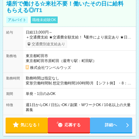
場所で働ける☆来社不要！働いたその日に給料
もらえる◎/T1
アルバイト
職種未経験OK
日給13,000円～
給与
＋交通費支給 ★交通費全額支給！ ┗案件により規定あり ★日払
いOK！（規定あり） ┗働いたその日に現金GET♪ お仕事後はコ
交通費別途支給あり
ンビニATMから 日払い分を引き落とせます！ 【試用期間】試
用期間なし
東京都町田市
勤務地
東京都町田市原町田（最寄り駅：町田駅）
株式会社ワンベルウッズ
勤務時間は指定なし
勤務時間
変形労働時間制 想定労働時間160時間/月 【シフト例】 ・8：00
～21：00
単発・1日のみOK
期間
週1日からOK / 日払いOK / 副業・WワークOK / 10名以上の大量
特徴
募集
気になる！
応募する
詳細へ