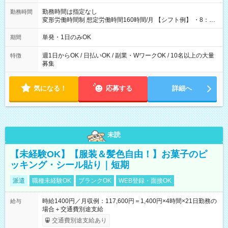
勤務時間は指定なし
勤務時間
変形労働時間制 想定労働時間160時間/月 【シフト例】 ・8：00
～21：00
単発・1日のみOK
期間
週1日からOK / 日払いOK / 副業・WワークOK / 10名以上の大量
特徴
募集
気になる！
応募する
詳細へ
未読
【未経験OK】【服装＆髪色自由！】お菓子のピ
ッキング・シール貼り｜短期
派遣
職種未経験OK
ブランクOK
WEB登録・面接OK
時給1400円／月収例：117,600円＝1,400円×4時間×21日勤務の
給与
場合＋交通費別途支給
交通費別途支給あり