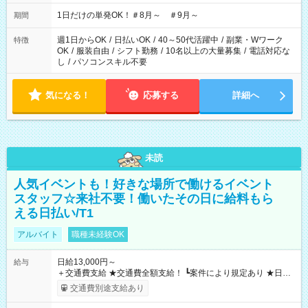
▼18:00～21:00
1日だけの単発OK！＃8月～ ＃9月～
期間
週1日からOK
/
日払いOK
/
40～50代活躍中
/
副業・Wワーク
特徴
OK
/
服装自由
/
シフト勤務
/
10名以上の大量募集
/
電話対応な
し
/
パソコンスキル不要
気になる！
応募する
詳細へ
未読
人気イベントも！好きな場所で働けるイベント
スタッフ☆来社不要！働いたその日に給料もら
える日払い/T1
アルバイト
職種未経験OK
日給13,000円～
給与
＋交通費支給 ★交通費全額支給！ ┗案件により規定あり ★日払
いOK！（規定あり） ┗働いたその日に現金GET♪ お仕事後はコ
交通費別途支給あり
ンビニATMから 日払い分を引き落とせます！ 【試用期間】試
用期間なし