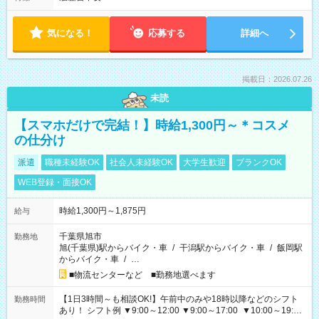
気になる！
応募する
詳細へ
掲載日：2026.07.26
未読
【スマホだけで完結！】時給1,300円～＊コスメ
の仕分け
派遣
職種未経験OK
社会人未経験OK
大学生歓迎
ブランクOK
WEB登録・面接OK
時給1,300円～1,875円
給与
千葉県旭市
勤務地
旭(千葉県)駅からバイク・車
/
干潟駅からバイク・車
/
飯岡駅
からバイク・車
/
…
■物流センターなど ■勤務地選べます
【1日3時間～も相談OK!】午前中のみや18時以降などのシフト
勤務時間
あり！ シフト例 ▼9:00～12:00 ▼9:00～17:00 ▼10:00～19:00