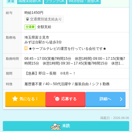
派遣
職種未経験OK
ブランクOK
WEB登録・面接OK
時給1450円
給与
交通費別途支給あり
全額支給
交通費
埼玉県富士見市
勤務地
みずほ台駅から徒歩3分
★ケーブルテレビの運営を行っている会社です★
08:45～17:00(実働7時間15分 休憩1時間) 09:00～17:15(実働7
勤務時間
時間15分 休憩1時間) 09:30～17:45(実働7時間15分 休憩1時
間) ※11:45～20:00：週1回程度遅番あります(在宅勤務OK) ※配
属チームにより
【急募】即日～長期 ※8月～！
期間
履歴書不要
/
40～50代活躍中
/
服装自由
/
シフト勤務
特徴
気になる！
応募する
詳細へ
掲載日：2026.08.06
未読