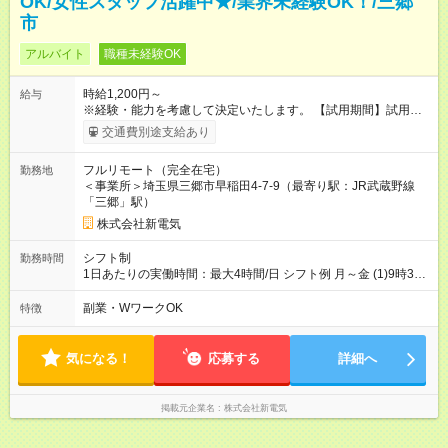
OK/女性スタッフ活躍中★/業界未経験OK！/三郷
市
アルバイト
職種未経験OK
時給1,200円～
給与
※経験・能力を考慮して決定いたします。 【試用期間】試用期
間あり 試用期間の長さ：1ヶ月 雇用形態、給与は本採用時と同
交通費別途支給あり
じです。
フルリモート（完全在宅）
勤務地
＜事業所＞埼玉県三郷市早稲田4-7-9（最寄り駅：JR武蔵野線
「三郷」駅）
株式会社新電気
シフト制
勤務時間
1日あたりの実働時間：最大4時間/日 シフト例 月～金 (1)9時30
分～14時30分 (2)13時00分～17時00分 など 他勤務希望時間帯
があれば相談可 ※通常の勤務時間は8：30～17：30になります
副業・WワークOK
特徴
ので、 この時間内でのシフトに限ります。 1日あたりの実働
時間：4時間 休憩時間 1時間 12：00～13：00
気になる！
応募する
詳細へ
掲載元企業名
株式会社新電気