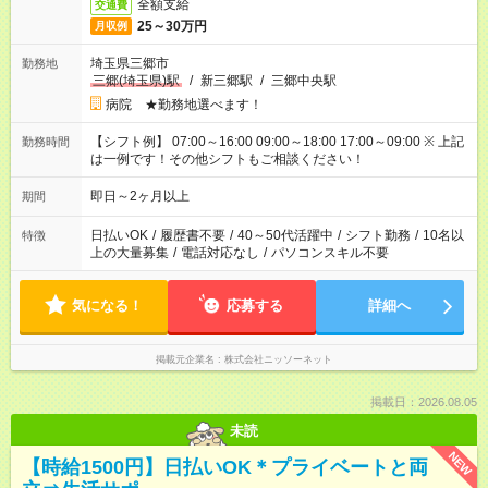
全額支給
交通費
25～30万円
月収例
埼玉県三郷市
勤務地
三郷(埼玉県)駅
/
新三郷駅
/
三郷中央駅
病院 ★勤務地選べます！
【シフト例】 07:00～16:00 09:00～18:00 17:00～09:00 ※ 上記
勤務時間
は一例です！その他シフトもご相談ください！
即日～2ヶ月以上
期間
日払いOK
/
履歴書不要
/
40～50代活躍中
/
シフト勤務
/
10名以
特徴
上の大量募集
/
電話対応なし
/
パソコンスキル不要
気になる！
応募する
詳細へ
掲載元企業名
株式会社ニッソーネット
掲載日：2026.08.05
未読
NEW
【時給1500円】日払いOK＊プライベートと両