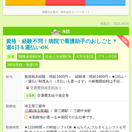
掲載元企業名
株式会社ニッソーネット
掲載日：2026.08.05
未読
NEW
資格・経験不問！病院で看護助手のおしごと＊
週4日＆週払いOK
派遣
職種未経験OK
社会人未経験OK
大学生歓迎
ブランクOK
WEB登録・面接OK
無資格未経験：時給1600円～ 経験者：時給1800円～★日払い
給与
／週払い制度あり（月払いも選べます）※稼働開始時は手続き完
了次第のお支払いとなります。
交通費別途支給あり
交通費支給※規定有
交通費
埼玉県三郷市
勤務地
三郷(埼玉県)駅
/
新三郷駅
/
三郷中央駅
≪勤務地が選べる≫病院でのお仕事です。
★1日6時間～の時短シフトOK ★もちろんフルタイムシフトも可
勤務時間