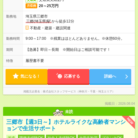
20～25万円
月収例
埼玉県三郷市
勤務地
三郷(埼玉県)駅
から徒歩12分
不動産・建築・建設関連
9:00～17:00 ※残業はほとんどありません。※休憩60分。
勤務時間
【急募】即日～長期 ※開始日はご相談可能です！
期間
履歴書不要
特徴
気になる！
応募する
詳細へ
掲載元企業名
株式会社スタッフサービス（神奈川・千葉・埼玉エリア）
掲載日：2026.08.04
未読
NEW
三郷市【週3日～】ホテルライクな高齢者マンシ
ョンで生活サポート