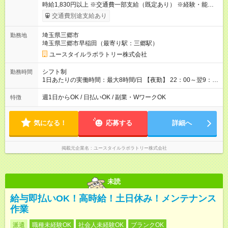
時給1,830円以上 ※交通費一部支給（既定あり） ※経験・能力を
考慮して決定します 【収入例】 週1回勤務の場合：1,830円×8時
交通費別途支給あり
間×4回=5万8,560円 週3回勤務の場合：1,830円×8時間×12回
=17万5,680円 【試用期間】試用期間あり 試用期間の長さ：2ヶ
埼玉県三郷市
勤務地
月 ※ 雇用形態と給与に、本採用時と異なる部分があります。 雇
埼玉県三郷市早稲田（最寄り駅：三郷駅）
用形態：本採用時と同じです。 給与：時給 1,660円以上
ユースタイルラボラトリー株式会社
シフト制
勤務時間
1日あたりの実働時間：最大8時間/日 【夜勤】 22：00～翌9：
00 ※週1日～OK ／ 夜勤専従 ＊＊ 勤務時間例 ＊＊ ■22時か
ら翌7時 ■23時から翌8時 ■24時から翌9時 など ※上記の時間
週1日からOK / 日払いOK / 副業・WワークOK
特徴
内で8時間勤務（休憩1時間）ご利用者様により、時間は異なり
ます。 ※曜日固定（毎週同じ曜日での勤務となります）
気になる！
応募する
詳細へ
掲載元企業名
ユースタイルラボラトリー株式会社
未読
給与即払いOK！高時給！土日休み！メンテナンス
作業
派遣
職種未経験OK
社会人未経験OK
ブランクOK