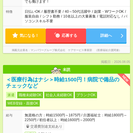
となります ※労働者派遣法（日雇い派遣の原則禁止）により、
でも働けます！
短時間・短期間の就業はご案内が難しい場合があります
日払いOK
/
履歴書不要
/
40～50代活躍中
/
副業・WワークOK
/
特徴
服装自由
/
シフト勤務
/
10名以上の大量募集
/
電話対応なし
/
パ
ソコンスキル不要
気になる！
応募する
詳細へ
掲載元企業名
マンパワーグループ株式会社 ケアサービス事業部 （医療福祉介護関連）
掲載日：2026.08.05
未読
NEW
＜医療行為はナシ＞時給1500円！病院で備品の
チェックなど
派遣
職種未経験OK
社会人未経験OK
ブランクOK
WEB登録・面接OK
無資格の方：時給1500円～1875円 / 介護福祉士：時給1800円～
給与
2250円 / 初任者以上：時給1600円～2000円
交通費別途支給あり