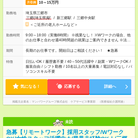
10～15万円
月収例
埼玉県三郷市
勤務地
三郷(埼玉県)駅
/
新三郷駅
/
三郷中央駅
＜ご近所の老人ホームなど＞
9:00～18:00（実働8時間） ※残業なし！ ※Wワークの場合、他
勤務時間
のお仕事と合わせ週40時間超の就業はご案内できません ※法令
に基づき、週20時間以上勤務は社会保険への加入対象となりま
す ※労働者派遣法（日雇い派遣の原則禁止）により、短時間・
長期のお仕事です。開始日はご相談ください！ ★急募
期間
短期間の就業はご案内が難しい場合があります
日払いOK
/
履歴書不要
/
40～50代活躍中
/
副業・WワークOK
/
特徴
服装自由
/
シフト勤務
/
10名以上の大量募集
/
電話対応なし
/
パ
ソコンスキル不要
気になる！
応募する
詳細へ
掲載元企業名
マンパワーグループ株式会社 ケアサービス事業部 （医療福祉介護関連）
未読
急募【リモートワーク】採用スタッフ/Wワーク