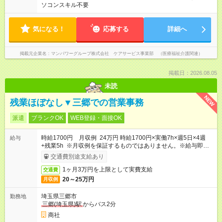
ソコンスキル不要
気になる！
応募する
詳細へ
掲載元企業名
マンパワーグループ株式会社 ケアサービス事業部 （医療福祉介護関連）
掲載日：2026.08.05
未読
NEW
残業ほぼなし▼三郷での営業事務
派遣
ブランクOK
WEB登録・面接OK
時給1700円 月収例 24万円 時給1700円×実働7h×週5日×4週
給与
+残業5h ※月収例を保証するものではありません。※給与即受取
りサービス利用可（利用条件有）
交通費別途支給あり
1ヶ月3万円を上限として実費支給
交通費
20～25万円
月収例
埼玉県三郷市
勤務地
三郷(埼玉県)駅
からバス2分
商社