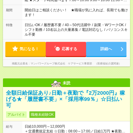
能 ★スタート時間選べます 7:00～16:00 9:00～18:00 11:00～
20:00 など 残業なし！ ※Wワークの場合、他のお仕事と合わせ
週40時間超の就業はご案内できません ※法令に基づき、週20時
開始日はご相談ください！ ★職場が気に入れば、長期でも働け
期間
間以上勤務は社会保険への加入対象となります ※労働者派遣法
ます！
（日雇い派遣の原則禁止）により、短時間・短期間の就業はご
案内が難しい場合があります
日払いOK
/
履歴書不要
/
40～50代活躍中
/
副業・WワークOK
/
特徴
シフト勤務
/
10名以上の大量募集
/
電話対応なし
/
パソコンスキ
ル不要
気になる！
応募する
詳細へ
掲載元企業名
マンパワーグループ株式会社 ケアサービス事業部 （医療福祉介護関連）
未読
全額日給保証あり♪日勤＋夜勤で『2万2000円』稼
げる★「履歴書不要」×「採用率99％」☆日払い
可
アルバイト
職種未経験OK
日給10,000円～12,000円
給与
＋交通費規定支給 ☆日勤：08:00～17:00／日給1万円 ★夜勤：