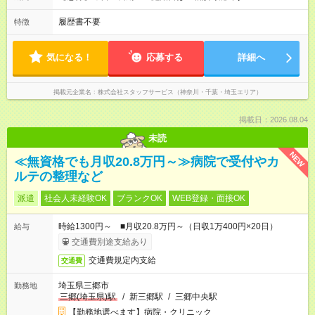
履歴書不要
特徴
気になる！
応募する
詳細へ
掲載元企業名
株式会社スタッフサービス（神奈川・千葉・埼玉エリア）
掲載日：2026.08.04
未読
NEW
≪無資格でも月収20.8万円～≫病院で受付やカ
ルテの整理など
派遣
社会人未経験OK
ブランクOK
WEB登録・面接OK
時給1300円～ ■月収20.8万円～（日収1万400円×20日）
給与
交通費別途支給あり
交通費規定内支給
交通費
埼玉県三郷市
勤務地
三郷(埼玉県)駅
/
新三郷駅
/
三郷中央駅
【勤務地選べます】病院・クリニック