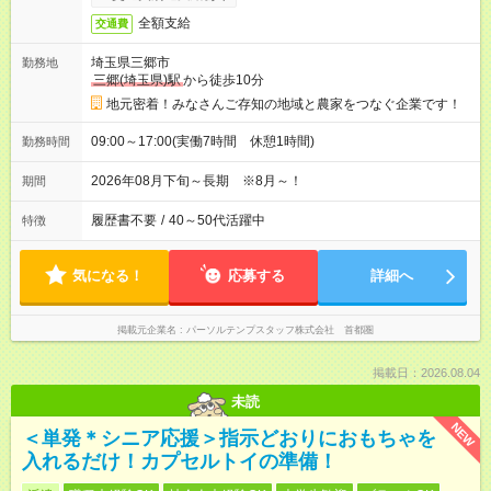
全額支給
交通費
埼玉県三郷市
勤務地
三郷(埼玉県)駅
から徒歩10分
地元密着！みなさんご存知の地域と農家をつなぐ企業です！
09:00～17:00(実働7時間 休憩1時間)
勤務時間
2026年08月下旬～長期 ※8月～！
期間
履歴書不要
/
40～50代活躍中
特徴
気になる！
応募する
詳細へ
掲載元企業名
パーソルテンプスタッフ株式会社 首都圏
掲載日：2026.08.04
未読
NEW
＜単発＊シニア応援＞指示どおりにおもちゃを
入れるだけ！カプセルトイの準備！