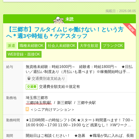
掲載日：2026.08.05
未読
NEW
【三郷市】フルタイムじゃ働けない！という方
へ＊週3や時短も＊ケアスタッフ
派遣
職種未経験OK
社会人未経験OK
大学生歓迎
ブランクOK
WEB登録・面接OK
無資格未経験：時給1600円～ 経験者：時給1800円～ ★日払
給与
い／週払い制度あり（月払いも選べます）※稼働開始時は手続き
完了次第のお支払いとなります。
交通費別途支給あり
交通費全額支給※規定有
交通費
埼玉県三郷市
勤務地
三郷(埼玉県)駅
/
新三郷駅
/
三郷中央駅
＜シニア向けマンション＞
★1日6時間～の時短シフトOK ★スタート時間選べます！ 7:00～
勤務時間
16:00 9:00～17:00 11:00～19:00 など 残業なし！ ※Wワークの
場合、他のお仕事と合わせ週40時間超の就業はご案内できませ
ん ※法令に基づき、週20時間以上勤務は社会保険への加入対象
開始日はご相談ください！ ★急募 ★職場が気に入れば、長期
期間