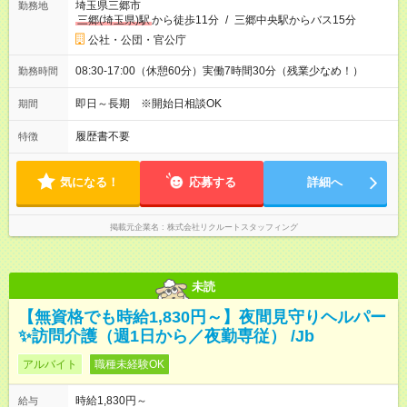
埼玉県三郷市
勤務地
三郷(埼玉県)駅
から徒歩11分
/
三郷中央駅からバス15分
公社・公団・官公庁
08:30-17:00（休憩60分）実働7時間30分（残業少なめ！）
勤務時間
即日～長期 ※開始日相談OK
期間
履歴書不要
特徴
気になる！
応募する
詳細へ
掲載元企業名
株式会社リクルートスタッフィング
未読
【無資格でも時給1,830円～】夜間見守りヘルパー
✨訪問介護（週1日から／夜勤専従） /Jb
アルバイト
職種未経験OK
時給1,830円～
給与