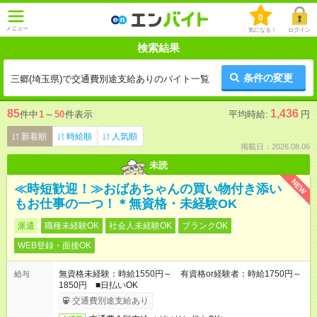
0
メニュー
気になる！
ログイン
検索結果
条件の変更
三郷(埼玉県)で交通費別途支給ありのバイト一覧
85
1,436
件中
1
～
50
件表示
平均時給:
円
新着順
時給順
人気順
掲載日：2026.08.06
未読
NEW
≪時短歓迎！≫おばあちゃんの買い物付き添い
もお仕事の一つ！＊無資格・未経験OK
派遣
職種未経験OK
社会人未経験OK
ブランクOK
WEB登録・面接OK
無資格未経験：時給1550円～ 有資格or経験者：時給1750円～
給与
1850円 ■日払いOK
交通費別途支給あり