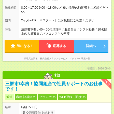
8:00～17:00 9:00～18:00など ※ご希望の時間帯をご相談くださ
勤務時間
い。
2ヶ月～OK ※スタート日はお気軽にご相談ください！
期間
履歴書不要
/
40～50代活躍中
/
服装自由
/
シフト勤務
/
10名以
特徴
上の大量募集
/
パソコンスキル不要
気になる！
応募する
詳細へ
掲載元企業名
株式会社スタッフサービス メディカル事業本部
掲載日：2026.08.04
未読
NEW
三郷市/幸房！協同組合で社員サポートのお仕事
です！
派遣
職種未経験OK
ブランクOK
WEB登録・面接OK
時給1550円
給与
交通費別途支給あり