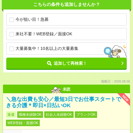
こちらの条件も追加しませんか？
今が狙い目！急募
来社不要！WEB登録／面接OK
大量募集中！10名以上の大量募集
追加して再検索！
掲載日：2026.08.06
未読
NEW
＼急な出費も安心／最短3日でお仕事スタートで
きる介護＊即日×日払いOK
派遣
職種未経験OK
社会人未経験OK
ブランクOK
WEB登録・面接OK