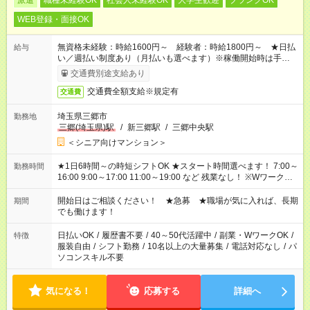
派遣
職種未経験OK
社会人未経験OK
大学生歓迎
ブランクOK
WEB登録・面接OK
無資格未経験：時給1600円～ 経験者：時給1800円～ ★日払
給与
い／週払い制度あり（月払いも選べます）※稼働開始時は手続き
完了次第のお支払いとなります。
交通費別途支給あり
交通費全額支給※規定有
交通費
埼玉県三郷市
勤務地
三郷(埼玉県)駅
/
新三郷駅
/
三郷中央駅
＜シニア向けマンション＞
★1日6時間～の時短シフトOK ★スタート時間選べます！ 7:00～
勤務時間
16:00 9:00～17:00 11:00～19:00 など 残業なし！ ※Wワークの
場合、他のお仕事と合わせ週40時間超の就業はご案内できませ
ん ※法令に基づき、週20時間以上勤務は社会保険への加入対象
開始日はご相談ください！ ★急募 ★職場が気に入れば、長期
期間
となります ※労働者派遣法（日雇い派遣の原則禁止）により、
でも働けます！
短時間・短期間の就業はご案内が難しい場合があります
日払いOK
/
履歴書不要
/
40～50代活躍中
/
副業・WワークOK
/
特徴
服装自由
/
シフト勤務
/
10名以上の大量募集
/
電話対応なし
/
パ
ソコンスキル不要
気になる！
応募する
詳細へ