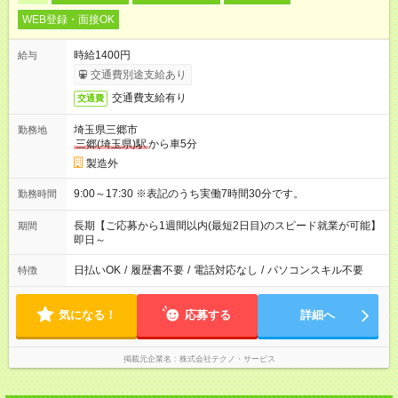
WEB登録・面接OK
時給1400円
給与
交通費別途支給あり
交通費支給有り
交通費
埼玉県三郷市
勤務地
三郷(埼玉県)駅
から車5分
製造外
9:00～17:30 ※表記のうち実働7時間30分です。
勤務時間
長期【ご応募から1週間以内(最短2日目)のスピード就業が可能】
期間
即日～
日払いOK
/
履歴書不要
/
電話対応なし
/
パソコンスキル不要
特徴
気になる！
応募する
詳細へ
掲載元企業名
株式会社テクノ・サービス