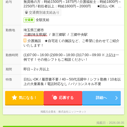
無資格の方：時給1500円～1875円 / 介護福祉士：時給1800円～
給与
2250円 / 初任者以上：時給1600円～2000円 ■日払いOK ■
日収例：1万2000円（時給1500円×8h）
交通費別途支給あり
全額支給
交通費
埼玉県三郷市
勤務地
三郷(埼玉県)駅
/
新三郷駅
/
三郷中央駅
介護施設 ★自宅近くの施設など、ご希望に合わせてご紹介
いたします！
(1)07:00～16:00 (2)09:00～18:00 (3)17:00～09:00 ※ 上記は一
勤務時間
例です！その他シフトもご相談ください！
即日～2ヶ月以上
期間
日払いOK
/
履歴書不要
/
40～50代活躍中
/
シフト勤務
/
10名以
特徴
上の大量募集
/
電話対応なし
/
パソコンスキル不要
気になる！
応募する
詳細へ
掲載元企業名
株式会社ニッソーネット
掲載日：2026.08.05