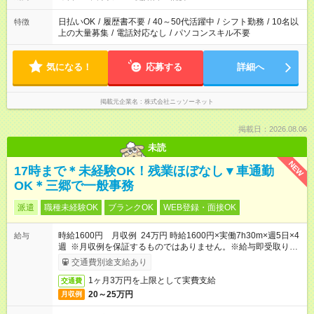
日払いOK
/
履歴書不要
/
40～50代活躍中
/
シフト勤務
/
10名以
特徴
上の大量募集
/
電話対応なし
/
パソコンスキル不要
気になる！
応募する
詳細へ
掲載元企業名
株式会社ニッソーネット
掲載日：2026.08.06
未読
NEW
17時まで＊未経験OK！残業ほぼなし▼車通勤
OK＊三郷で一般事務
派遣
職種未経験OK
ブランクOK
WEB登録・面接OK
時給1600円 月収例 24万円 時給1600円×実働7h30m×週5日×4
給与
週 ※月収例を保証するものではありません。※給与即受取りサ
ービス利用可（利用条件有）
交通費別途支給あり
1ヶ月3万円を上限として実費支給
交通費
20～25万円
月収例