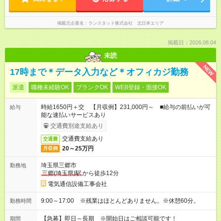
掲載元企業名
ランスタッド株式会社 北日本エリア
掲載日：2026.08.04
未読
NEW
17時まで＊データ入力など＊オフィカジ勤務
派遣
職種未経験OK
ブランクOK
WEB登録・面接OK
時給1650円＋交 【月収例】231,000円～ ■給与の前払いが可
給与
能な速払いサービスあり
交通費別途支給あり
交通費支給あり
交通費
20～25万円
月収例
埼玉県三郷市
勤務地
三郷(埼玉県)駅
から徒歩12分
電気通信設備工事会社
9:00～17:00 ※残業はほとんどありません。※休憩60分。
勤務時間
【急募】即日～長期 ※開始日はご相談可能です！
期間