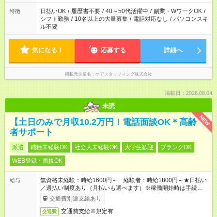
日払いOK
/
履歴書不要
/
40～50代活躍中
/
副業・WワークOK
/
特徴
シフト勤務
/
10名以上の大量募集
/
電話対応なし
/
パソコンスキ
ル不要
気になる！
応募する
詳細へ
掲載元企業名
ケアスタッフィング株式会社
掲載日：2026.08.04
未読
NEW
【土日のみで月収10.2万円！電話面談OK＊高齢
者サポート
派遣
職種未経験OK
社会人未経験OK
大学生歓迎
ブランクOK
WEB登録・面接OK
無資格未経験：時給1600円～ 経験者：時給1800円～★日払い
給与
／週払い制度あり（月払いも選べます）※稼働開始時は手続き完
了次第のお支払いとなります。
交通費別途支給あり
交通費支給※規定有
交通費