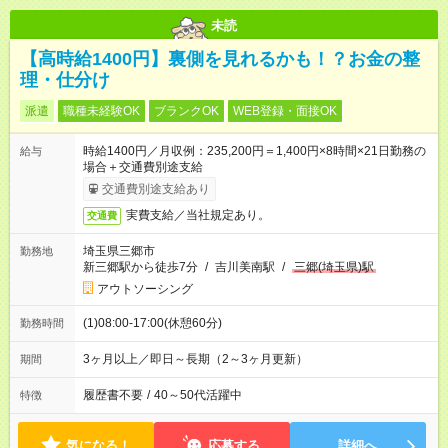
未読
【高時給1400円】裏側を見れるかも！？お金の整
理・仕分け
派遣
職種未経験OK
ブランクOK
WEB登録・面接OK
時給1400円／月収例：235,200円＝1,400円×8時間×21日勤務の
給与
場合＋交通費別途支給
交通費別途支給あり
実費支給／当社規定あり。
交通費
埼玉県三郷市
勤務地
新三郷駅から徒歩7分
/
吉川美南駅
/
三郷(埼玉県)駅
アウトソーシング
(1)08:00-17:00(休憩60分)
勤務時間
3ヶ月以上／即日～長期（2～3ヶ月更新）
期間
履歴書不要
/
40～50代活躍中
特徴
気になる！
応募する
詳細へ