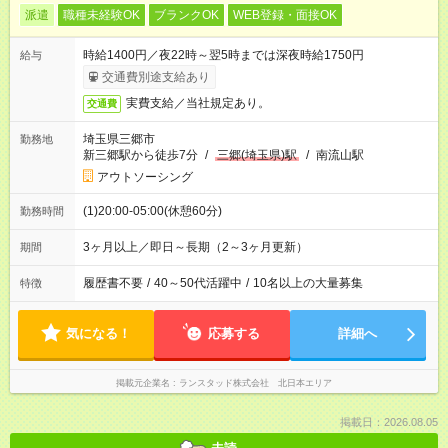
派遣
職種未経験OK
ブランクOK
WEB登録・面接OK
時給1400円／夜22時～翌5時までは深夜時給1750円
給与
交通費別途支給あり
実費支給／当社規定あり。
交通費
埼玉県三郷市
勤務地
新三郷駅から徒歩7分
/
三郷(埼玉県)駅
/
南流山駅
アウトソーシング
(1)20:00-05:00(休憩60分)
勤務時間
3ヶ月以上／即日～長期（2～3ヶ月更新）
期間
履歴書不要
/
40～50代活躍中
/
10名以上の大量募集
特徴
気になる！
応募する
詳細へ
掲載元企業名
ランスタッド株式会社 北日本エリア
掲載日：2026.08.05