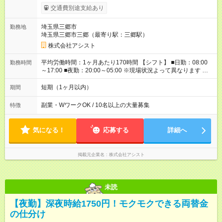
20:00～05:00／日給1万2000円 -:+:-:+:-:+:-:+:-:+:- 日勤＋夜勤で 1
交通費別途支給あり
日『2万2000円』も稼げる！ -:+:-:+:-:+:-:+:-:+:- ■選べる支払い方
法 ┗日払い・週払い・月払いOK！ さらに手渡し・振込まで選
埼玉県三郷市
勤務地
べる！ 日払いは、当日に『現金全額』手渡しです♪ ■残業手当
埼玉県三郷市三郷（最寄り駅：三郷駅）
別途支給 ■日給全額保障あり ┗予定時間より早く終わっても日給
は満額支給！ ■資格手当あり ┗施設警備2級など 【試用期間】
株式会社アシスト
試用期間なし
平均労働時間：1ヶ月あたり170時間 【シフト】 ■日勤：08:00
勤務時間
～17:00 ■夜勤：20:00～05:00 ※現場状況よって異なります ※早
く終われば1現場4～8時間勤務もあり ☆週3～勤務OK！ ☆現場
が早く終わっても日給全額保証！ ☆ご希望の方は「日勤＋夜
短期（1ヶ月以内）
期間
勤」も可能！ 平均労働時間：1ヶ月あたり170時間 【シフト】 ■
日勤：08:00～17:00 ■夜勤：20:00～05:00 ※現場状況よって異
副業・WワークOK / 10名以上の大量募集
特徴
なります ※早く終われば1現場4～8時間勤務もあり ☆週3～勤務
OK！ ☆現場が早く終わっても日給全額保証！ ☆ご希望の方は
「日勤＋夜勤」も可能！
気になる！
応募する
詳細へ
掲載元企業名
株式会社アシスト
未読
【夜勤】深夜時給1750円！モクモクできる両替金
の仕分け