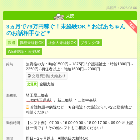
掲載日：2026.08.06
未読
NEW
3ヵ月で79万円稼ぐ！未経験OK＊おばあちゃん
のお話相手など＊
派遣
職種未経験OK
社会人未経験OK
ブランクOK
WEB登録・面接OK
無資格の方：時給1500円～1875円 / 介護福祉士：時給1800円～
給与
2250円 / 初任者以上：時給1600円～2000円
交通費別途支給あり
全額支給
交通費
埼玉県三郷市
勤務地
三郷(埼玉県)駅
/
新三郷駅
/
三郷中央駅
介護施設や病院など ★自宅近くの施設がいいなど勤務地ご
相談ください
【シフト例】 07:00～16:00 09:00～18:00 17:00～09:00 ※ 上記
勤務時間
は一例です！その他シフトもご相談ください！
即日～2ヶ月以上 ■開始日の相談OK！
期間