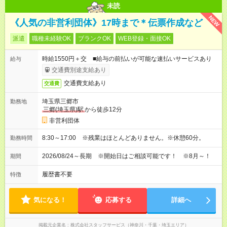
未読
NEW
《人気の非営利団体》17時まで＊伝票作成など
派遣
職種未経験OK
ブランクOK
WEB登録・面接OK
時給1550円＋交 ■給与の前払いが可能な速払いサービスあり
給与
交通費別途支給あり
交通費支給あり
交通費
埼玉県三郷市
勤務地
三郷(埼玉県)駅
から徒歩12分
非営利団体
8:30～17:00 ※残業はほとんどありません。※休憩60分。
勤務時間
2026/08/24～長期 ※開始日はご相談可能です！ ※8月～！
期間
履歴書不要
特徴
気になる！
応募する
詳細へ
掲載元企業名
株式会社スタッフサービス（神奈川・千葉・埼玉エリア）