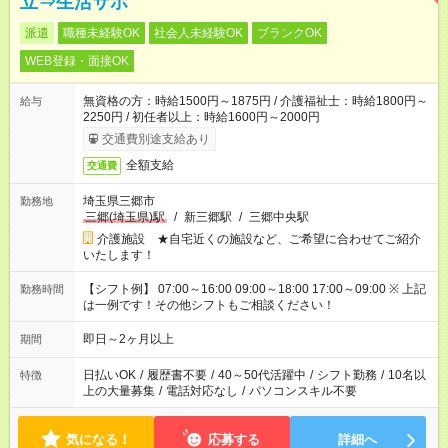
立⇒生活サポ
派遣
職種未経験OK
社会人未経験OK
ブランクOK
WEB登録・面接OK
無資格の方：時給1500円～1875円 / 介護福祉士：時給1800円～
給与
2250円 / 初任者以上：時給1600円～2000円
交通費別途支給あり
全額支給
交通費
埼玉県三郷市
勤務地
三郷(埼玉県)駅
/
新三郷駅
/
三郷中央駅
介護施設 ★自宅近くの施設など、ご希望に合わせてご紹介
いたします！
【シフト例】 07:00～16:00 09:00～18:00 17:00～09:00 ※ 上記
勤務時間
は一例です！その他シフトもご相談ください！
即日～2ヶ月以上
期間
日払いOK
/
履歴書不要
/
40～50代活躍中
/
シフト勤務
/
10名以
特徴
上の大量募集
/
電話対応なし
/
パソコンスキル不要
気になる！
応募する
詳細へ