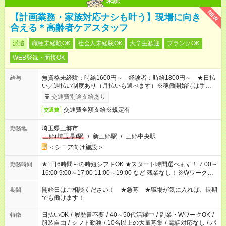
未読
NEW
【計画業務・家族対応ナシも叶う】現場に向き
合える＊高齢者ケアスタッフ
派遣
職種未経験OK
社会人未経験OK
大学生歓迎
ブランクOK
WEB登録・面接OK
無資格未経験：時給1600円～ 経験者：時給1800円～ ★日払
給与
い／週払い制度あり（月払いも選べます）※稼働開始時は手続き
完了次第のお支払いとなります。
交通費別途支給あり
交通費全額支給※規定有
交通費
埼玉県三郷市
勤務地
三郷(埼玉県)駅
/
新三郷駅
/
三郷中央駅
＜シニア向け施設＞
★1日6時間～の時短シフトOK ★スタート時間選べます！ 7:00～
勤務時間
16:00 9:00～17:00 11:00～19:00 など 残業なし！ ※Wワークの
場合、他のお仕事と合わせ週40時間超の就業はご案内できませ
ん ※法令に基づき、週20時間以上勤務は社会保険への加入対象
開始日はご相談ください！ ★急募 ★職場が気に入れば、長期
期間
となります ※労働者派遣法（日雇い派遣の原則禁止）により、
でも働けます！
短時間・短期間の就業はご案内が難しい場合があります
日払いOK
/
履歴書不要
/
40～50代活躍中
/
副業・WワークOK
/
特徴
服装自由
/
シフト勤務
/
10名以上の大量募集
/
電話対応なし
/
パ