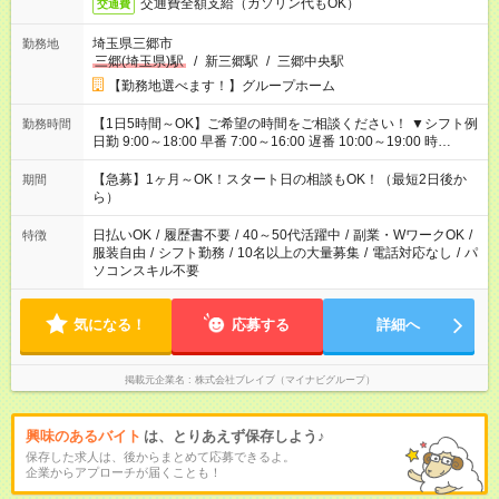
交通費全額支給（ガソリン代もOK）
交通費
埼玉県三郷市
勤務地
三郷(埼玉県)駅
/
新三郷駅
/
三郷中央駅
【勤務地選べます！】グループホーム
【1日5時間～OK】ご希望の時間をご相談ください！ ▼シフト例
勤務時間
日勤 9:00～18:00 早番 7:00～16:00 遅番 10:00～19:00 時
短 10:00～15:00 上記はあくまで一例です。 「夕方までには帰宅
しておきたい」 「朝はゆっくりのスタートがいい」 「お昼の時
【急募】1ヶ月～OK！スタート日の相談もOK！（最短2日後か
期間
間を有効に使いたい」 など、ご希望があれば教えてください
ら）
ね。
日払いOK
/
履歴書不要
/
40～50代活躍中
/
副業・WワークOK
/
特徴
服装自由
/
シフト勤務
/
10名以上の大量募集
/
電話対応なし
/
パ
ソコンスキル不要
気になる！
応募する
詳細へ
掲載元企業名
株式会社ブレイブ（マイナビグループ）
興味のあるバイト
は、とりあえず保存しよう♪
保存した求人は、後からまとめて応募できるよ。
企業からアプローチが届くことも！