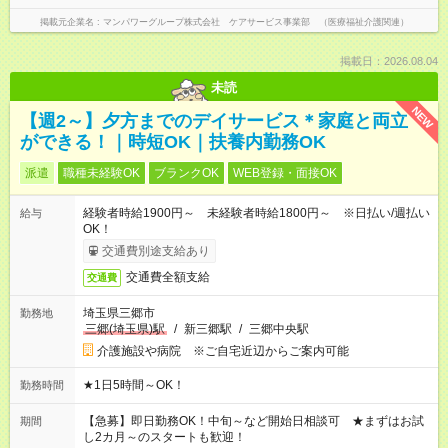
掲載元企業名
マンパワーグループ株式会社 ケアサービス事業部 （医療福祉介護関連）
掲載日：2026.08.04
未読
NEW
【週2～】夕方までのデイサービス＊家庭と両立
ができる！｜時短OK｜扶養内勤務OK
派遣
職種未経験OK
ブランクOK
WEB登録・面接OK
経験者時給1900円～ 未経験者時給1800円～ ※日払い/週払い
給与
OK！
交通費別途支給あり
交通費全額支給
交通費
埼玉県三郷市
勤務地
三郷(埼玉県)駅
/
新三郷駅
/
三郷中央駅
介護施設や病院 ※ご自宅近辺からご案内可能
★1日5時間～OK！
勤務時間
【急募】即日勤務OK！中旬～など開始日相談可 ★まずはお試
期間
し2カ月～のスタートも歓迎！