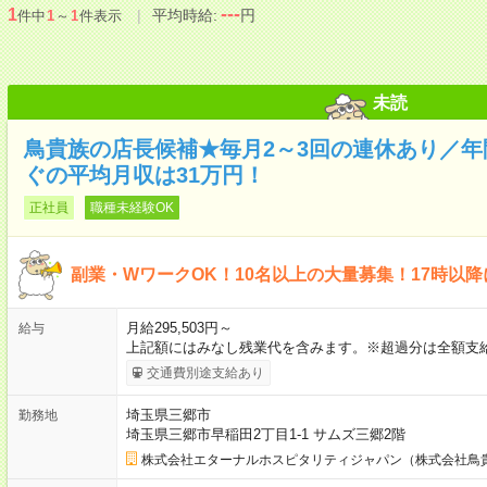
---
1
平均時給:
円
件中
1
～
1
件表示
未読
鳥貴族の店長候補★毎月2～3回の連休あり／年
ぐの平均月収は31万円！
正社員
職種未経験OK
副業・WワークOK！10名以上の大量募集！17時以
月給295,503円～
給与
上記額にはみなし残業代を含みます。※超過分は全額支給
交通費別途支給あり
埼玉県三郷市
勤務地
埼玉県三郷市早稲田2丁目1-1 サムズ三郷2階
株式会社エターナルホスピタリティジャパン（株式会社鳥