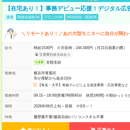
【在宅あり！】事務デビュー応援！デジタル広
派遣
職種未経験OK
ブランクOK
WEB登録・面接OK
＼リモートあり！／あの大型モニターに自分が関わ
時給1530円 ※月収例：244,000円（月21日就業の際）
給与
交通費別途支給あり
全額支給
交通費
横浜市青葉区
勤務地
市が尾駅から徒歩10分
【有名・大手】有線テレビによる放送事業・広告事業など
09:15～18:00(実働7時間45分 休憩1時間) ※朝ゆっく
勤務時間
2026年09月上旬～長期 ※9月～！
期間
履歴書不要
/
服装自由
/
パソコンスキル不要
特徴