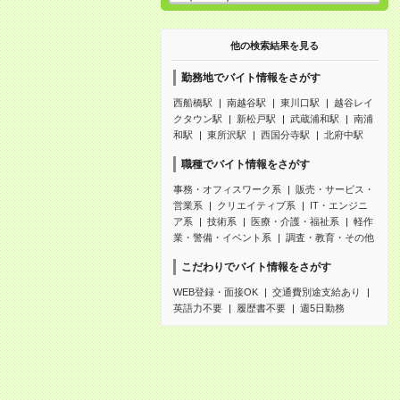
他の検索結果を見る
勤務地でバイト情報をさがす
西船橋駅
南越谷駅
東川口駅
越谷レイ
クタウン駅
新松戸駅
武蔵浦和駅
南浦
和駅
東所沢駅
西国分寺駅
北府中駅
職種でバイト情報をさがす
事務・オフィスワーク系
販売・サービス・
営業系
クリエイティブ系
IT・エンジニ
ア系
技術系
医療・介護・福祉系
軽作
業・警備・イベント系
調査・教育・その他
こだわりでバイト情報をさがす
WEB登録・面接OK
交通費別途支給あり
英語力不要
履歴書不要
週5日勤務