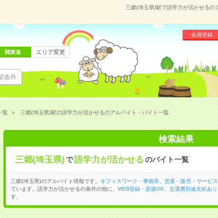
三郷(埼玉県)駅で語学力が活かせる
会員登録
エリア変更
関東版
望条件
一覧
三郷(埼玉県)駅の語学力が活かせるのアルバイト・バイト一覧
検索結果
三郷(埼玉県)
語学力が活かせる
で
のバイト一覧
三郷(埼玉県)のアルバイト情報です。
オフィスワーク・事務系
、
営業・販売・サービス
ています。語学力が活かせるの条件の他に、
WEB登録・面接OK
、
交通費別途支給あり
す。