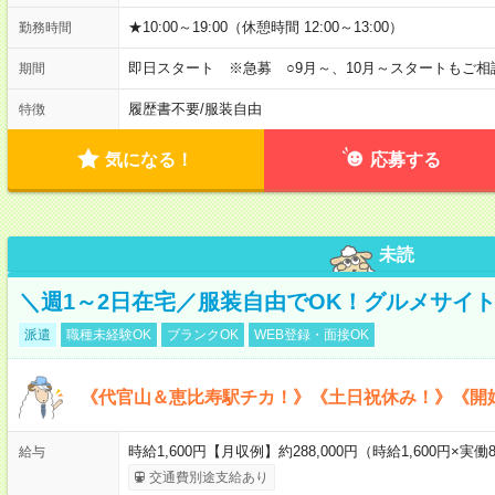
★10:00～19:00（休憩時間 12:00～13:00）
勤務時間
即日スタート ※急募 ○9月～、10月～スタートもご相
期間
履歴書不要
/
服装自由
特徴
気になる！
応募する
未読
＼週1～2日在宅／服装自由でOK！グルメサイ
派遣
職種未経験OK
ブランクOK
WEB登録・面接OK
《代官山＆恵比寿駅チカ！》《土日祝休み！》《開
時給1,600円【月収例】約288,000円（時給1,600円×実働8
給与
交通費別途支給あり