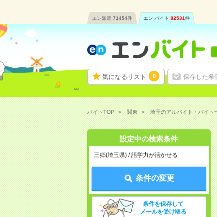
エン派遣
71454
件
エン バイト
82531
件
0
気になるリスト
保存した希
バイトTOP
関東
埼玉のアルバイト・バイト
設定中の検索条件
三郷(埼玉県) / 語学力が活かせる
条件の変更
条件を保存して
メールを受け取る