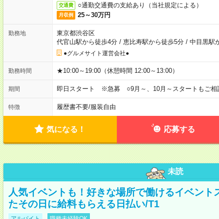
○通勤交通費の支給あり（当社規定による）
交通費
25～30万円
月収例
東京都渋谷区
勤務地
代官山駅から徒歩4分
/
恵比寿駅から徒歩5分
/
中目黒駅
●グルメサイト運営会社●
★10:00～19:00（休憩時間 12:00～13:00）
勤務時間
即日スタート ※急募 ○9月～、10月～スタートもご相
期間
履歴書不要
/
服装自由
特徴
気になる！
応募する
未読
人気イベントも！好きな場所で働けるイベント
たその日に給料もらえる日払い/T1
アルバイト
職種未経験OK