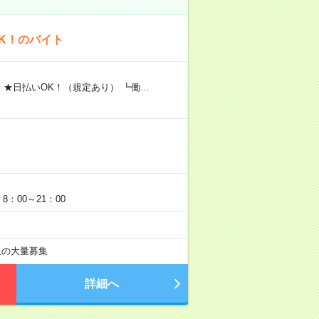
K！のバイト
 ★日払いOK！（規定あり） ┗働…
：00～21：00
以上の大量募集
詳細へ