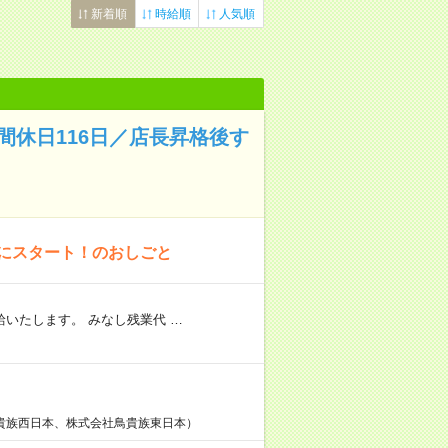
新着順
時給順
人気順
間休日116日／店長昇格後す
降にスタート！のおしごと
いたします。 みなし残業代 …
貴族西日本、株式会社鳥貴族東日本）