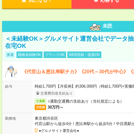
気になる！
応募する
未読
＜未経験OK＞グルメサイト運営会社でデータ
在宅OK
派遣
職種未経験OK
ブランクOK
WEB登録・面接OK
《代官山＆恵比寿駅チカ》《20代～30代が中心》
時給1,700円【月収例】約306,000円（時給1,700円×実働8
給与
交通費別途支給あり
○通勤交通費の支給あり（当社規定による）
交通費
30万円～
月収例
東京都渋谷区
勤務地
代官山駅から徒歩4分
/
恵比寿駅から徒歩5分
/
中目黒駅
●グルメサイト運営会社●