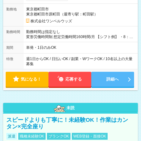
ンビニATMから 日払い分を引き落とせます！ 【試用期間】試
用期間なし
東京都町田市
勤務地
東京都町田市原町田（最寄り駅：町田駅）
株式会社ワンベルウッズ
勤務時間は指定なし
勤務時間
変形労働時間制 想定労働時間160時間/月 【シフト例】 ・8：00
～21：00
単発・1日のみOK
期間
週1日からOK / 日払いOK / 副業・WワークOK / 10名以上の大量
特徴
募集
気になる！
応募する
詳細へ
未読
スピードよりも丁寧に！未経験OK！作業はカン
タン×完全座り
派遣
職種未経験OK
ブランクOK
WEB登録・面接OK