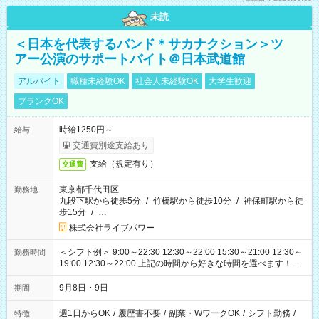
未読
＜日本を代表するバンド＊サカナクション＞ツ
アー公演のサポートバイト＠日本武道館
アルバイト
職種未経験OK
社会人未経験OK
大学生歓迎
ブランクOK
時給1250円～
給与
交通費別途支給あり
支給（規定有り）
交通費
東京都千代田区
勤務地
九段下駅から徒歩5分
/
竹橋駅から徒歩10分
/
神保町駅から徒
歩15分
/
…
株式会社ライブパワー
＜シフト例＞ 9:00～22:30 12:30～22:00 15:30～21:00 12:30～
勤務時間
19:00 12:30～22:00 上記の時間から好きな時間を選べます！ ※
時間は変更となる可能性があります
9月8日・9日
期間
週1日からOK
/
履歴書不要
/
副業・WワークOK
/
シフト勤務
/
特徴