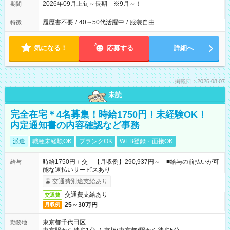
2026年09月上旬～長期 ※9月～！
期間
履歴書不要
/
40～50代活躍中
/
服装自由
特徴
気になる！
応募する
詳細へ
掲載日：2026.08.07
未読
完全在宅＊4名募集！時給1750円！未経験OK！
内定通知書の内容確認など事務
派遣
職種未経験OK
ブランクOK
WEB登録・面接OK
時給1750円＋交 【月収例】290,937円～ ■給与の前払いが可
給与
能な速払いサービスあり
交通費別途支給あり
交通費支給あり
交通費
25～30万円
月収例
東京都千代田区
勤務地