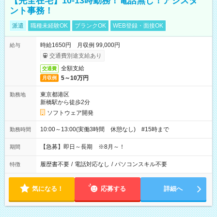
【完全在宅】10-13時勤務！電話無し！アシスタ
ント事務！
派遣
職種未経験OK
ブランクOK
WEB登録・面接OK
時給1650円 月収例 99,000円
給与
交通費別途支給あり
全額支給
交通費
5～10万円
月収例
東京都港区
勤務地
新橋駅から徒歩2分
ソフトウェア開発
10:00～13:00(実働3時間 休憩なし) #15時まで
勤務時間
【急募】即日～長期 ※8月～！
期間
履歴書不要
/
電話対応なし
/
パソコンスキル不要
特徴
気になる！
応募する
詳細へ