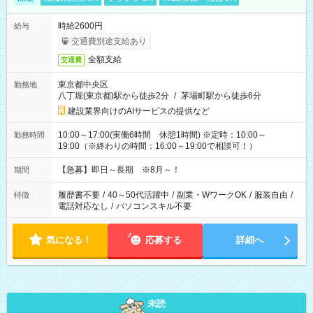
時給2600円
給与
交通費別途支給あり
全額支給
交通費
東京都中央区
勤務地
八丁堀(東京都)駅から徒歩2分
/
茅場町駅から徒歩6分
建設業界向けのAIサービスの提供など
10:00～17:00(実働6時間 休憩1時間) ※定時：10:00～
勤務時間
19:00（※終わりの時間：16:00～19:00で相談可！）
【急募】即日～長期 ※8月～！
期間
履歴書不要
/
40～50代活躍中
/
副業・WワークOK
/
服装自由
/
特徴
電話対応なし
/
パソコンスキル不要
気になる！
応募する
詳細へ
未読