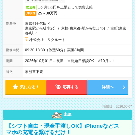
1ヶ月3万円を上限として実費支給
交通費
25～30万円
月収例
東京都千代田区
勤務地
東京駅から徒歩2分
/
京橋(東京都)駅から徒歩4分
/
宝町(東京
都)駅
/
…
株式会社 リクルート
09:30-18:30（休憩60分）実働8時間
勤務時間
2026年10月01日～長期 ※開始日相談OK ※10月～！
期間
履歴書不要
特徴
気になる！
応募する
詳細へ
掲載日：2026.08.07
未読
【シフト自由・現金手渡しOK】iPhoneなどス
マホの充電を繋げるだけ！