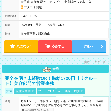
大手町(東京都)駅から徒歩1分
/
東京駅から徒歩10分
マスコミ関連
9:30～17:30
勤務時間
2026/9/1～長期 ※9月～OK！
期間
履歴書不要
/
服装自由
特徴
気になる！
応募する
詳細へ
掲載日：2026.08.07
未読
完全在宅＊未経験OK！時給1720円【リクルー
ト】美容部門で営業事務
派遣
職種未経験OK
ブランクOK
WEB登録・面接OK
時給1720円 月収例 28万円 時給1720円×実働8h×週5日×4週
給与
+残業5h ※月収例を保証するものではありません。※給与即受
取りサービス利用可（利用条件有）
交通費別途支給あり