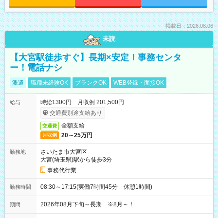
掲載日：2026.08.06
未読
【大宮駅徒歩すぐ】長期×安定！事務センタ
ー！電話ナシ
派遣
職種未経験OK
ブランクOK
WEB登録・面接OK
時給1300円 月収例 201,500円
給与
交通費別途支給あり
全額支給
交通費
20～25万円
月収例
さいたま市大宮区
勤務地
大宮(埼玉県)駅から徒歩3分
事務代行業
08:30～17:15(実働7時間45分 休憩1時間)
勤務時間
2026年08月下旬～長期 ※8月～！
期間