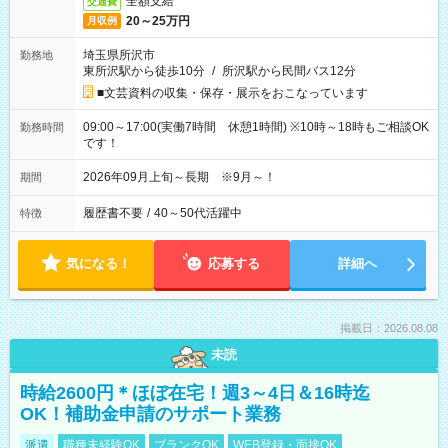
全額支給
交通費
20～25万円
月収例
埼玉県所沢市
勤務地
東所沢駅から徒歩10分
/
所沢駅から民間バス12分
■文芸資料の収集・保存・展示をおこなっています
09:00～17:00(実働7時間 休憩1時間) ※10時～18時もご相談OK
勤務時間
です！
2026年09月上旬～長期 ※9月～！
期間
履歴書不要
/
40～50代活躍中
特徴
気になる！
応募する
詳細へ
掲載日：2026.08.08
未読
時給2600円＊ほぼ在宅！週3～4日＆16時迄
OK！補助金申請のサポート業務
派遣
職種未経験OK
ブランクOK
WEB登録・面接OK