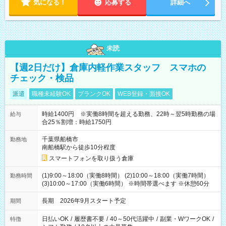
気になる！
応募する
詳細へ
未読
【週2日だけ】倉庫内軽作業スタッフ スマホの
チェック・検品
派遣
職種未経験OK
ブランクOK
WEB登録・面接OK
時給1400円 ※実働8時間を超える勤務、22時～翌5時勤務の場
給与
合25％割増：時給1750円
千葉県船橋市
勤務地
南船橋駅から徒歩10分程度
スマートフォンを取り扱う倉庫
(1)9:00～18:00（実働8時間） (2)10:00～18:00（実働7時間）
勤務時間
(3)10:00～17:00（実働6時間） ※時間帯選べます ※休憩60分
長期 2026年9月スタート予定
期間
日払いOK
/
履歴書不要
/
40～50代活躍中
/
副業・WワークOK
/
特徴