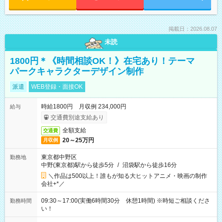
掲載日：2026.08.07
未読
1800円＊《時間相談OK！》在宅あり！テーマ
パークキャラクターデザイン制作
派遣
WEB登録・面接OK
時給1800円 月収例 234,000円
給与
交通費別途支給あり
全額支給
交通費
20～25万円
月収例
東京都中野区
勤務地
中野(東京都)駅から徒歩5分
/
沼袋駅から徒歩16分
＼作品は500以上！誰もが知る大ヒットアニメ・映画の制作
会社+*／
09:30～17:00(実働6時間30分 休憩1時間) ※時短ご相談くださ
勤務時間
い！