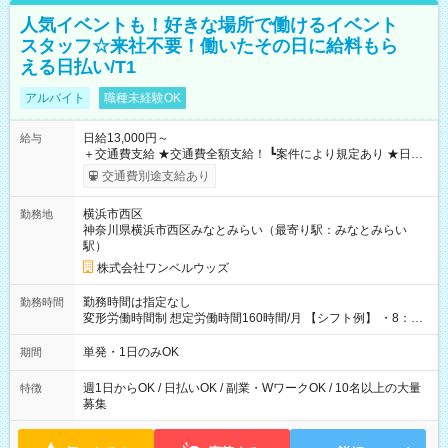
人気イベントも！好きな場所で働けるイベント
スタッフ☆来社不要！働いたその日に給料もら
える日払い/T1
アルバイト
職種未経験OK
日給13,000円～
給与
＋交通費支給 ★交通費全額支給！ ┗案件により規定あり ★日払
いOK！（規定あり） ┗働いたその日に現金GET♪ お仕事後はコ
交通費別途支給あり
ンビニATMから 日払い分を引き落とせます！ 【試用期間】試
用期間なし
横浜市西区
勤務地
神奈川県横浜市西区みなとみらい（最寄り駅：みなとみらい
駅）
株式会社ワンベルウッズ
勤務時間は指定なし
勤務時間
変形労働時間制 想定労働時間160時間/月 【シフト例】 ・8：00
～21：00
単発・1日のみOK
期間
週1日からOK / 日払いOK / 副業・WワークOK / 10名以上の大量
特徴
募集