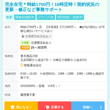
完全在宅＊時給1700円！16時定時！契約状況の
更新・修正など事務サポート
派遣
職種未経験OK
ブランクOK
WEB登録・面接OK
時給1700円＋交 【月収例】272,000円～ ■給与の前払いが可
給与
能な速払いサービスあり
交通費別途支給あり
交通費支給あり
交通費
25～30万円
月収例
東京都品川区
勤務地
五反田駅から徒歩7分
/
大崎広小路駅から徒歩5分
情報通信会社
9:00～16:00 ※休憩60分。10時～18時・10時～19時も相談可
勤務時間
能です。
2026/09/01～長期 ※9月～！
期間
履歴書不要
特徴
気になる！
応募する
詳細へ