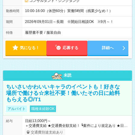
コンサルタント・シンクタンク
10:00-16:00（休憩60分）実働5時間（残業少なめ！）
勤務時間
2026年09月01日～長期 ※開始日相談OK ※9月～！
期間
履歴書不要
/
服装自由
特徴
気になる！
応募する
詳細へ
未読
ちいさいかわいいキャラのイベントも！好きな
場所で働ける☆来社不要！働いたその日に給料
もらえる◎/T1
アルバイト
職種未経験OK
日給13,000円～
給与
＋交通費支給 ★交通費全額支給！ ┗案件により規定あり ★日払
いOK！（規定あり） ┗働いたその日に現金GET♪ お仕事後はコ
交通費別途支給あり