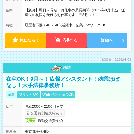
【急募】即日～長期 お仕事の最長期間は2027年3月末迄 派
期間
遣法の制限を受けるお仕事です ※8月～！
履歴書不要
/
40～50代活躍中
/
副業・WワークOK
特徴
気になる！
応募する
詳細へ
掲載日：2026.08.08
未読
在宅OK！9月～！広報アシスタント！残業ほぼ
なし！大手法律事務所！
派遣
ブランクOK
WEB登録・面接OK
時給2000～2100円＋交
給与
交通費別途支給あり
通勤交通費支給
交通費
東京都千代田区
勤務地