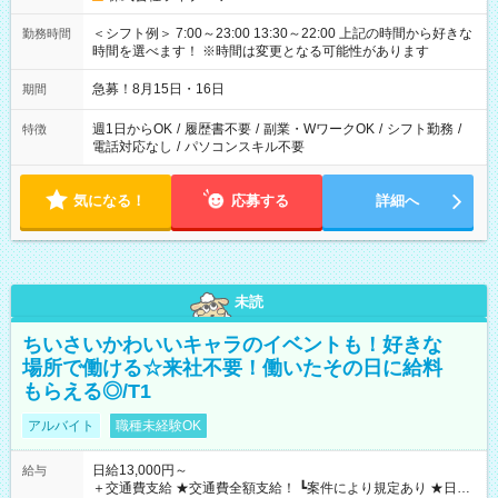
＜シフト例＞ 7:00～23:00 13:30～22:00 上記の時間から好きな
勤務時間
時間を選べます！ ※時間は変更となる可能性があります
急募！8月15日・16日
期間
週1日からOK
/
履歴書不要
/
副業・WワークOK
/
シフト勤務
/
特徴
電話対応なし
/
パソコンスキル不要
気になる！
応募する
詳細へ
未読
ちいさいかわいいキャラのイベントも！好きな
場所で働ける☆来社不要！働いたその日に給料
もらえる◎/T1
アルバイト
職種未経験OK
日給13,000円～
給与
＋交通費支給 ★交通費全額支給！ ┗案件により規定あり ★日払