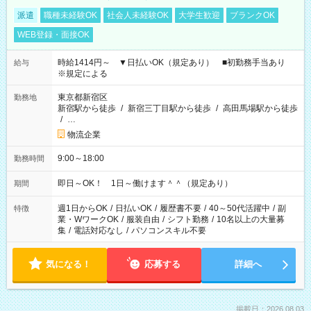
派遣
職種未経験OK
社会人未経験OK
大学生歓迎
ブランクOK
WEB登録・面接OK
時給1414円～ ▼日払いOK（規定あり） ■初勤務手当あり
給与
※規定による
東京都新宿区
勤務地
新宿駅から徒歩
/
新宿三丁目駅から徒歩
/
高田馬場駅から徒歩
/
…
物流企業
9:00～18:00
勤務時間
即日～OK！ 1日～働けます＾＾（規定あり）
期間
週1日からOK
/
日払いOK
/
履歴書不要
/
40～50代活躍中
/
副
特徴
業・WワークOK
/
服装自由
/
シフト勤務
/
10名以上の大量募
集
/
電話対応なし
/
パソコンスキル不要
気になる！
応募する
詳細へ
掲載日：2026.08.03