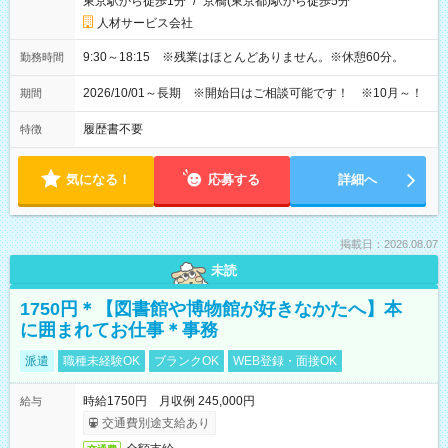
東京駅から徒歩1分
/
京橋(東京都)駅から徒歩5分
人材サービス会社
9:30～18:15 ※残業はほとんどありません。※休憩60分。
勤務時間
2026/10/01～長期 ※開始日はご相談可能です！ ※10月～！
期間
履歴書不要
特徴
気になる！
応募する
詳細へ
掲載日：2026.08.07
未読
1750円＊【図書館や博物館が好きなかたへ】本
に囲まれてお仕事＊事務
派遣
職種未経験OK
ブランクOK
WEB登録・面接OK
時給1750円 月収例 245,000円
給与
交通費別途支給あり