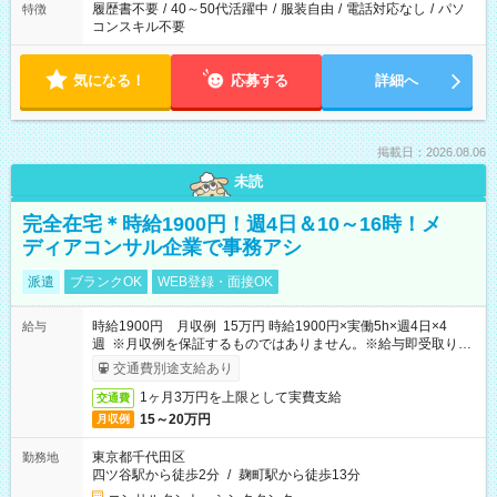
履歴書不要
/
40～50代活躍中
/
服装自由
/
電話対応なし
/
パソ
特徴
コンスキル不要
気になる！
応募する
詳細へ
掲載日：2026.08.06
未読
完全在宅＊時給1900円！週4日＆10～16時！メ
ディアコンサル企業で事務アシ
派遣
ブランクOK
WEB登録・面接OK
時給1900円 月収例 15万円 時給1900円×実働5h×週4日×4
給与
週 ※月収例を保証するものではありません。※給与即受取りサ
ービス利用可（利用条件有）
交通費別途支給あり
1ヶ月3万円を上限として実費支給
交通費
15～20万円
月収例
東京都千代田区
勤務地
四ツ谷駅から徒歩2分
/
麹町駅から徒歩13分