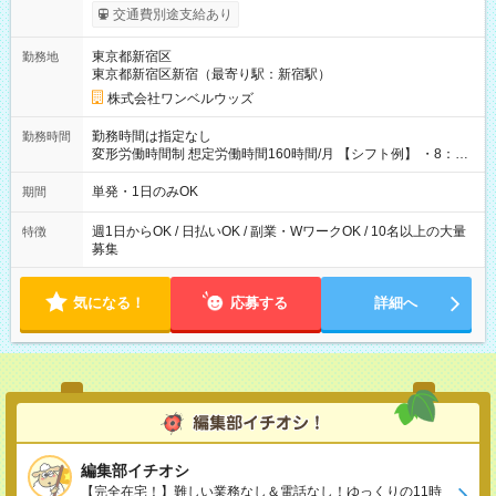
いOK！（規定あり） ┗働いたその日に現金GET♪ お仕事後はコ
交通費別途支給あり
ンビニATMから 日払い分を引き落とせます！ 【試用期間】試
用期間なし
東京都新宿区
勤務地
東京都新宿区新宿（最寄り駅：新宿駅）
株式会社ワンベルウッズ
勤務時間は指定なし
勤務時間
変形労働時間制 想定労働時間160時間/月 【シフト例】 ・8：00
～21：00
単発・1日のみOK
期間
週1日からOK / 日払いOK / 副業・WワークOK / 10名以上の大量
特徴
募集
気になる！
応募する
詳細へ
編集部イチオシ
【完全在宅！】難しい業務なし＆電話なし！ゆっくりの11時