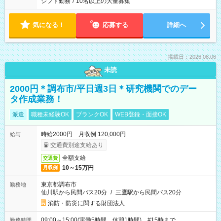
シフト勤務
/
10名以上の大量募集
気になる！
応募する
詳細へ
掲載日：2026.08.06
未読
2000円＊調布市/平日週3日＊研究機関でのデー
タ作成業務！
派遣
職種未経験OK
ブランクOK
WEB登録・面接OK
時給2000円 月収例 120,000円
給与
交通費別途支給あり
全額支給
交通費
10～15万円
月収例
東京都調布市
勤務地
仙川駅から民間バス20分
/
三鷹駅から民間バス20分
消防・防災に関する財団法人
09:00～15:00(実働5時間 休憩1時間) #15時まで
勤務時間