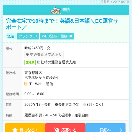
掲載日：2026.08.05
未読
完全在宅で16時まで！英語&日本語＼EC運営サ
ポート／
派遣
ブランクOK
WEB登録・面接OK
時給2450円＋交
給与
交通費別途支給あり
出社時の通勤交通費支給
交通費
東京都港区
勤務地
六本木駅から徒歩3分
IT・Web・通信
9:00～16:00
勤務時間
2026/8/17～長期 ※長期更新予定 ※8月～OK！
期間
履歴書不要
/
40～50代活躍中
/
服装自由
特徴
気になる！
応募する
詳細へ