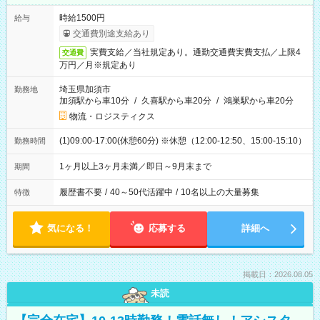
時給1500円
給与
交通費別途支給あり
実費支給／当社規定あり。通勤交通費実費支払／上限4
交通費
万円／月※規定あり
埼玉県加須市
勤務地
加須駅から車10分
/
久喜駅から車20分
/
鴻巣駅から車20分
物流・ロジスティクス
(1)09:00-17:00(休憩60分) ※休憩（12:00-12:50、15:00-15:10）
勤務時間
1ヶ月以上3ヶ月未満／即日～9月末まで
期間
履歴書不要
/
40～50代活躍中
/
10名以上の大量募集
特徴
気になる！
応募する
詳細へ
掲載日：2026.08.05
未読