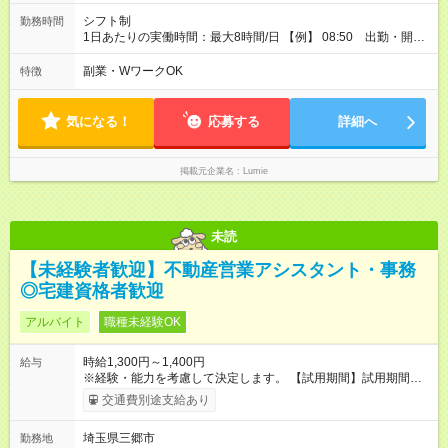
シフト制
勤務時間
1日あたりの実働時間：最大8時間/日 【例】 08:50 出勤・開店
準備・予約確認 09:00 午前のお客様の施術対応 13:00 休憩
14:00 午後のお客様対応・接客 18:00 片付け・カルテ確認・
副業・WワークOK
特徴
締め作業 19:00 退勤 ※ お客様がいない日は早上がりも可能で
す。 ※ 18:00以降勤務できる方は、 8時間勤務以降は残業扱いと
なります。
気になる！
応募する
詳細へ
掲載元企業名
Lumie
未読
【未経験者歓迎】不動産営業アシスタント・事務
◎宅建資格者歓迎
アルバイト
職種未経験OK
時給1,300円～1,400円
給与
※経験・能力を考慮して決定します。 【試用期間】試用期間あ
り 試用期間の長さ：1ヶ月 ※ 雇用形態と給与に、本採用時と異
交通費別途支給あり
なる部分があります。 雇用形態：本採用時と同じです。 給与：
時給 1,200円 ～ 1,200円
埼玉県三郷市
勤務地