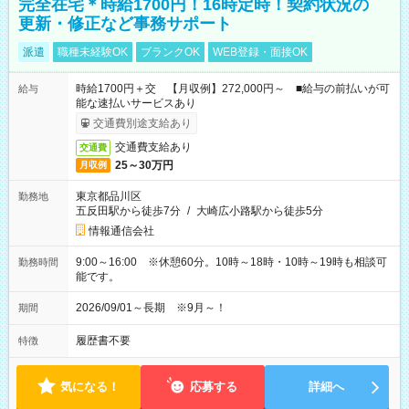
完全在宅＊時給1700円！16時定時！契約状況の
更新・修正など事務サポート
派遣
職種未経験OK
ブランクOK
WEB登録・面接OK
時給1700円＋交 【月収例】272,000円～ ■給与の前払いが可
給与
能な速払いサービスあり
交通費別途支給あり
交通費支給あり
交通費
25～30万円
月収例
東京都品川区
勤務地
五反田駅から徒歩7分
/
大崎広小路駅から徒歩5分
情報通信会社
9:00～16:00 ※休憩60分。10時～18時・10時～19時も相談可
勤務時間
能です。
2026/09/01～長期 ※9月～！
期間
履歴書不要
特徴
気になる！
応募する
詳細へ