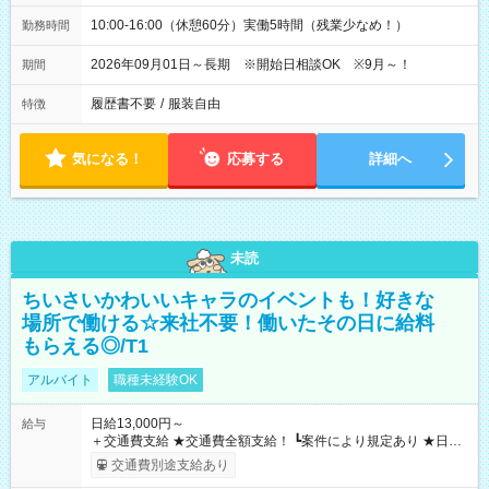
10:00-16:00（休憩60分）実働5時間（残業少なめ！）
勤務時間
2026年09月01日～長期 ※開始日相談OK ※9月～！
期間
履歴書不要
/
服装自由
特徴
気になる！
応募する
詳細へ
未読
ちいさいかわいいキャラのイベントも！好きな
場所で働ける☆来社不要！働いたその日に給料
もらえる◎/T1
アルバイト
職種未経験OK
日給13,000円～
給与
＋交通費支給 ★交通費全額支給！ ┗案件により規定あり ★日払
いOK！（規定あり） ┗働いたその日に現金GET♪ お仕事後はコ
交通費別途支給あり
ンビニATMから 日払い分を引き落とせます！ 【試用期間】試