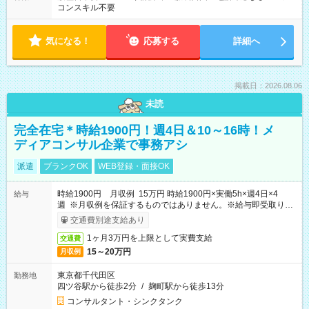
コンスキル不要
気になる！
応募する
詳細へ
掲載日：2026.08.06
未読
完全在宅＊時給1900円！週4日＆10～16時！メ
ディアコンサル企業で事務アシ
派遣
ブランクOK
WEB登録・面接OK
時給1900円 月収例 15万円 時給1900円×実働5h×週4日×4
給与
週 ※月収例を保証するものではありません。※給与即受取りサ
ービス利用可（利用条件有）
交通費別途支給あり
1ヶ月3万円を上限として実費支給
交通費
15～20万円
月収例
東京都千代田区
勤務地
四ツ谷駅から徒歩2分
/
麹町駅から徒歩13分
コンサルタント・シンクタンク