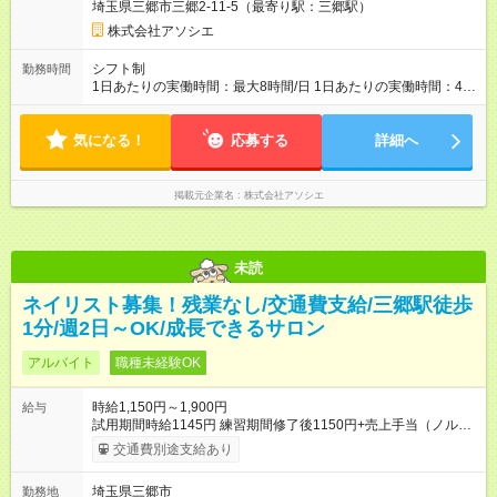
埼玉県三郷市三郷2-11-5（最寄り駅：三郷駅）
株式会社アソシエ
シフト制
勤務時間
1日あたりの実働時間：最大8時間/日 1日あたりの実働時間：4時
間～ シフト例 ・10時00分～15時00分 ・13時00分～18時00分
シフトによって変更可能です。
気になる！
応募する
詳細へ
掲載元企業名
株式会社アソシエ
未読
ネイリスト募集！残業なし/交通費支給/三郷駅徒歩
1分/週2日～OK/成長できるサロン
アルバイト
職種未経験OK
時給1,150円～1,900円
給与
試用期間時給1145円 練習期間修了後1150円+売上手当（ノルマ
なし、規定あり） 残業代別途支給 【試用期間】試用期間あり 試
交通費別途支給あり
用期間の長さ：1ヶ月 ※ 雇用形態と給与に、本採用時と異なる部
分があります。 雇用形態：アルバイト・パート採用 給与：時
埼玉県三郷市
勤務地
給 1,145円以上 1か月試用期間。試用期間修了後６か月有期雇