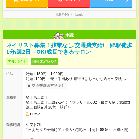
掲載元企業名
Lumie
未読
ネイリスト募集！残業なし/交通費支給/三郷駅徒歩
1分/週2日～OK/成長できるサロン
アルバイト
職種未経験OK
時給1,150円～1,900円
給与
時給1150円～ 売上手当あり 頑張りはしっかり給与へ反映 スタ
ッフの実績に応じて昇給あり 【試用期間】試用期間あり 試用期
交通費別途支給あり
間の長さ：1ヶ月 ※ 雇用形態と給与に、本採用時と異なる部分が
あります。 雇用形態：アルバイト・パート採用 給与：時
埼玉県三郷市
勤務地
給 1,145円以上 1か月試用期間。試用期間修了後６か月有期雇
埼玉県三郷市三郷2-1-4ふじプラザビル502（最寄り駅：武蔵野
用。無期転用社員登用あり。
線三郷駅徒歩30秒！駅近♪）
Lumie
シフト制
勤務時間
1日あたりの実働時間：最大8時間/日 【例】 08:50 出勤・開店
準備・予約確認 09:00 午前のお客様の施術対応 13:00 休憩