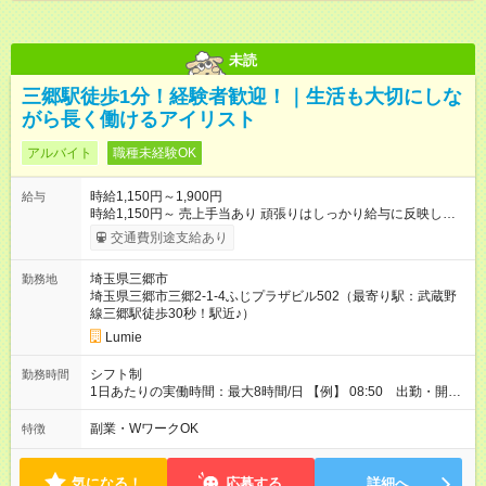
未読
三郷駅徒歩1分！経験者歓迎！｜生活も大切にしな
がら長く働けるアイリスト
アルバイト
職種未経験OK
時給1,150円～1,900円
給与
時給1,150円～ 売上手当あり 頑張りはしっかり給与に反映しま
す 技術習得後は売上に応じて時給アップも可能 【試用期間】試
交通費別途支給あり
用期間あり 試用期間の長さ：1ヶ月 ※ 雇用形態と給与に、本採
用時と異なる部分があります。 雇用形態：アルバイト・パート
埼玉県三郷市
勤務地
採用 給与：時給 1,145円以上 1か月試用期間。試用期間修了後６
埼玉県三郷市三郷2-1-4ふじプラザビル502（最寄り駅：武蔵野
か月有期雇用。無期転用社員登用あり。
線三郷駅徒歩30秒！駅近♪）
Lumie
シフト制
勤務時間
1日あたりの実働時間：最大8時間/日 【例】 08:50 出勤・開店
準備・予約確認 09:00 午前のお客様の施術対応 13:00 休憩
14:00 午後のお客様対応・接客 18:00 片付け・カルテ確認・
副業・WワークOK
特徴
締め作業 19:00 退勤 ※ お客様がいない日は早上がりも可能で
す。 ※ 18:00以降勤務できる方は、 8時間勤務以降は残業扱いと
なります。
気になる！
応募する
詳細へ