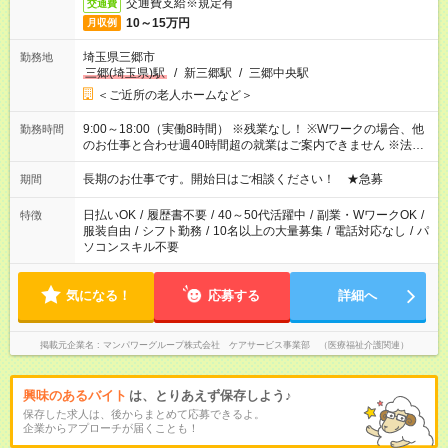
交通費支給※規定有
交通費
10～15万円
月収例
埼玉県三郷市
勤務地
三郷(埼玉県)駅
/
新三郷駅
/
三郷中央駅
＜ご近所の老人ホームなど＞
9:00～18:00（実働8時間） ※残業なし！ ※Wワークの場合、他
勤務時間
のお仕事と合わせ週40時間超の就業はご案内できません ※法令
に基づき、週20時間以上勤務は社会保険への加入対象となりま
す ※労働者派遣法（日雇い派遣の原則禁止）により、短時間・
長期のお仕事です。開始日はご相談ください！ ★急募
期間
短期間の就業はご案内が難しい場合があります
日払いOK
/
履歴書不要
/
40～50代活躍中
/
副業・WワークOK
/
特徴
服装自由
/
シフト勤務
/
10名以上の大量募集
/
電話対応なし
/
パ
ソコンスキル不要
気になる！
応募する
詳細へ
掲載元企業名
マンパワーグループ株式会社 ケアサービス事業部 （医療福祉介護関連）
興味のあるバイト
は、とりあえず保存しよう♪
保存した求人は、後からまとめて応募できるよ。
企業からアプローチが届くことも！