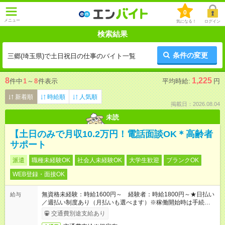
0
メニュー
気になる！
ログイン
検索結果
条件の変更
三郷(埼玉県)で土日祝日の仕事のバイト一覧
8
1,225
件中
1
～
8
件表示
平均時給:
円
新着順
時給順
人気順
掲載日：2026.08.04
未読
【土日のみで月収10.2万円！電話面談OK＊高齢者
サポート
派遣
職種未経験OK
社会人未経験OK
大学生歓迎
ブランクOK
WEB登録・面接OK
無資格未経験：時給1600円～ 経験者：時給1800円～★日払い
給与
／週払い制度あり（月払いも選べます）※稼働開始時は手続き完
了次第のお支払いとなります。
交通費別途支給あり