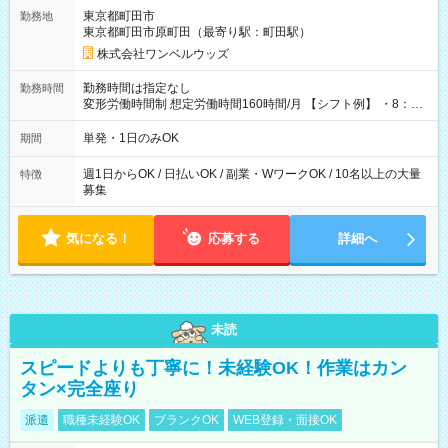
用期間なし
東京都町田市
勤務地
東京都町田市原町田（最寄り駅：町田駅）
株式会社ワンベルウッズ
勤務時間は指定なし
勤務時間
変形労働時間制 想定労働時間160時間/月 【シフト例】 ・8：00
～21：00
単発・1日のみOK
期間
週1日からOK / 日払いOK / 副業・WワークOK / 10名以上の大量
特徴
募集
気になる！
応募する
詳細へ
未読
スピードよりも丁寧に！未経験OK！作業はカン
タン×完全座り
派遣
職種未経験OK
ブランクOK
WEB登録・面接OK