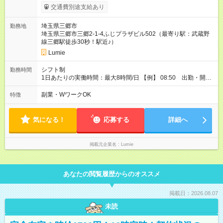
なし、規定あり） 残業代別途支給 【試用期間】試用期間あり 試
交通費別途支給あり
用期間の長さ：1ヶ月 ※ 雇用形態と給与に、本採用時と異なる部
分があります。 雇用形態：アルバイト・パート採用 給与：時
埼玉県三郷市
勤務地
給 1,145円以上 1か月試用期間。試用期間修了後６か月有期雇
埼玉県三郷市三郷2-1-4ふじプラザビル502（最寄り駅：武蔵野
用。無期転用社員登用あり。
線三郷駅徒歩30秒！駅近♪）
Lumie
シフト制
勤務時間
1日あたりの実働時間：最大8時間/日 【例】 08:50 出勤・開店
準備・予約確認 09:00 午前のお客様の施術対応 13:00 休憩
14:00 午後のお客様対応・接客 18:00 片付け・カルテ確認・
副業・WワークOK
特徴
締め作業 19:00 退勤 ※ お客様がいない日は早上がりも可能で
す。 ※ 18:00以降勤務できる方は、 8時間勤務以降は残業扱いと
なります。
気になる！
応募する
詳細へ
掲載元企業名
Lumie
あなたの閲覧履歴からのオススメ
掲載日：2026.08.07
未読