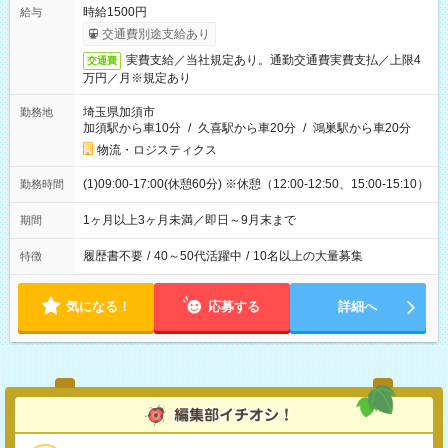
時給1500円
給与
交通費別途支給あり
実費支給／当社規定あり。通勤交通費実費支払／上限4
交通費
万円／月※規定あり
埼玉県加須市
勤務地
加須駅から車10分
/
久喜駅から車20分
/
鴻巣駅から車20分
物流・ロジスティクス
(1)09:00-17:00(休憩60分) ※休憩（12:00-12:50、15:00-15:10）
勤務時間
1ヶ月以上3ヶ月未満／即日～9月末まで
期間
履歴書不要
/
40～50代活躍中
/
10名以上の大量募集
特徴
気になる！
応募する
詳細へ