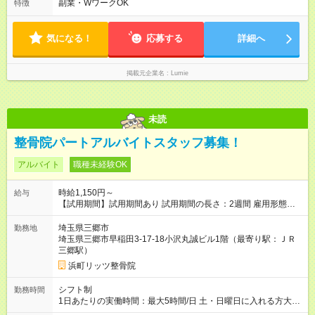
14:00 午後のお客様対応・接客 18:00 片付け・カルテ確認・
副業・WワークOK
特徴
締め作業 19:00 退勤 ※ お客様がいない日は早上がりも可能で
す。 ※ 18:00以降勤務できる方は、 8時間勤務以降は残業扱いと
なります。
気になる！
応募する
詳細へ
掲載元企業名
Lumie
未読
整骨院パートアルバイトスタッフ募集！
アルバイト
職種未経験OK
時給1,150円～
給与
【試用期間】試用期間あり 試用期間の長さ：2週間 雇用形態、
給与は本採用時と同じです。
埼玉県三郷市
勤務地
埼玉県三郷市早稲田3-17-18小沢丸誠ビル1階（最寄り駅：ＪＲ
三郷駅）
浜町リッツ整骨院
シフト制
勤務時間
1日あたりの実働時間：最大5時間/日 土・日曜日に入れる方大歓
迎 ⭐︎新体制のため２～３人募集 (土)(日) 8:00～13:00 平日