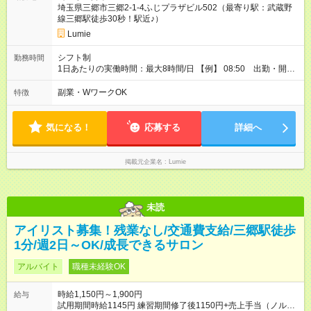
埼玉県三郷市三郷2-1-4ふじプラザビル502（最寄り駅：武蔵野
用。無期転用社員登用あり。
線三郷駅徒歩30秒！駅近♪）
Lumie
シフト制
勤務時間
1日あたりの実働時間：最大8時間/日 【例】 08:50 出勤・開店
準備・予約確認 09:00 午前のお客様の施術対応 13:00 休憩
14:00 午後のお客様対応・接客 18:00 片付け・カルテ確認・
副業・WワークOK
特徴
締め作業 19:00 退勤 ※ お客様がいない日は早上がりも可能で
す。 ※ 18:00以降勤務できる方は、 8時間勤務以降は残業扱いと
なります。
気になる！
応募する
詳細へ
掲載元企業名
Lumie
未読
アイリスト募集！残業なし/交通費支給/三郷駅徒歩
1分/週2日～OK/成長できるサロン
アルバイト
職種未経験OK
時給1,150円～1,900円
給与
試用期間時給1145円 練習期間修了後1150円+売上手当（ノルマ