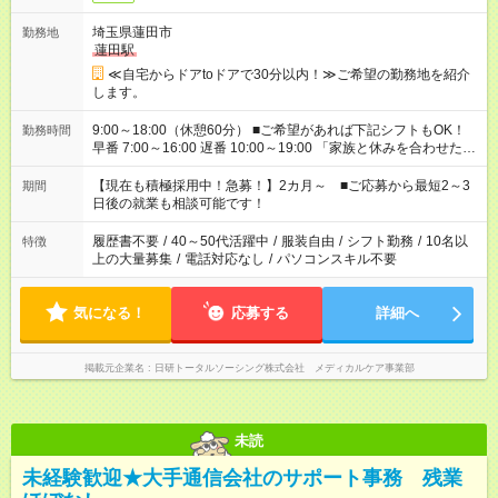
埼玉県蓮田市
勤務地
蓮田駅
≪自宅からドアtoドアで30分以内！≫ご希望の勤務地を紹介
します。
9:00～18:00（休憩60分） ■ご希望があれば下記シフトもOK！
勤務時間
早番 7:00～16:00 遅番 10:00～19:00 「家族と休みを合わせた
い」 「余裕を持って夕飯の準備がしたい」 「できれば残業はし
たくない」 など、ご希望を教えてくださいね。 ※Wワーク希望
【現在も積極採用中！急募！】2カ月～ ■ご応募から最短2～3
期間
の方へ 今ご覧のお仕事で希望する勤務時間と、もう1つのお仕事
日後の就業も相談可能です！
の勤務時間。 合計で週40時間を超える場合は応募できません。
履歴書不要
/
40～50代活躍中
/
服装自由
/
シフト勤務
/
10名以
特徴
上の大量募集
/
電話対応なし
/
パソコンスキル不要
気になる！
応募する
詳細へ
掲載元企業名
日研トータルソーシング株式会社 メディカルケア事業部
未読
未経験歓迎★大手通信会社のサポート事務 残業