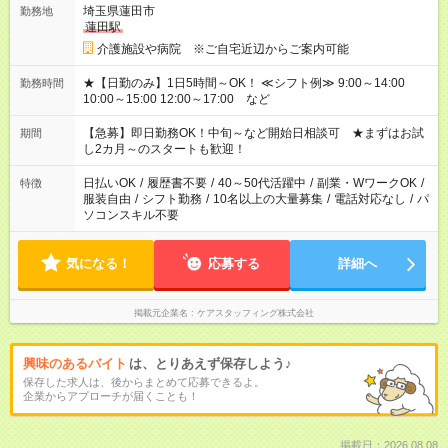
埼玉県蓮田市
勤務地
蓮田駅
介護施設や病院 ※ご自宅近辺からご案内可能
★【日勤のみ】1日5時間～OK！ ≪シフト例≫ 9:00～14:00
勤務時間
10:00～15:00 12:00～17:00 など
【急募】即日勤務OK！中旬～など開始日相談可 ★まずはお試
期間
し2カ月～のスタートも歓迎！
日払いOK
/
履歴書不要
/
40～50代活躍中
/
副業・WワークOK
/
特徴
服装自由
/
シフト勤務
/
10名以上の大量募集
/
電話対応なし
/
パ
ソコンスキル不要
気になる！
応募する
詳細へ
掲載元企業名
ケアスタッフィング株式会社
興味のあるバイト
は、とりあえず保存しよう♪
保存した求人は、後からまとめて応募できるよ。
企業からアプローチが届くことも！
掲載日：2026.08.08