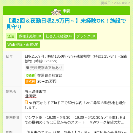
掲載日：2026.08.02
未読
【週2回＆夜勤日収2.5万円～】未経験OK！施設で
見守り
派遣
職種未経験OK
社会人未経験OK
ブランクOK
WEB登録・面接OK
日収2.5万円：時給1350円×8h＋残業割増（時給1.25×8h）+深夜
給与
割増（時給0.25×5h）
交通費別途支給あり
交通費全額支給
交通費
20～25万円
月収例
埼玉県蓮田市
勤務地
蓮田駅
≪自宅からドアtoドアで30分以内！≫ご希望の勤務地を紹介
します。
▽シフト例 ・16:30～翌9:30 ・16:30～翌10:30など ※慣れるま
勤務時間
での最初のうちは日勤からのスタート！ ※Wワーク希望の方へ
今ご覧のお仕事で希望する勤務時間と、もう1つのお仕事の勤務
時間。 合計で週40時間を超える場合は応募できません。
【8月中のスタートOK！急募！】2カ月～ ■ご応募から最短2～
期間