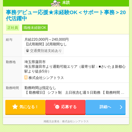
未読
事務デビュー応援★未経験OK＜サポート事務＞20
代活躍中
正社員
職種未経験OK
月給220,000円～240,000円
給与
【試用期間】試用期間なし
交通費別途支給あり
埼玉県蓮田市
勤務地
埼玉県蓮田市より通勤可能エリア（最寄り駅：■さいたま新都心
駅より徒歩5分）
株式会社シンアトラス
勤務時間は指定なし
勤務時間
【 勤務曜日】 シフト制 土日祝含む週５日勤務 【 勤務時間 】
・ 9：00～20：00（実働8h／休憩１h） ※残業ほとんどありま
せん（残業代支給）
気になる！
応募する
詳細へ
掲載元企業名
株式会社シンアトラス