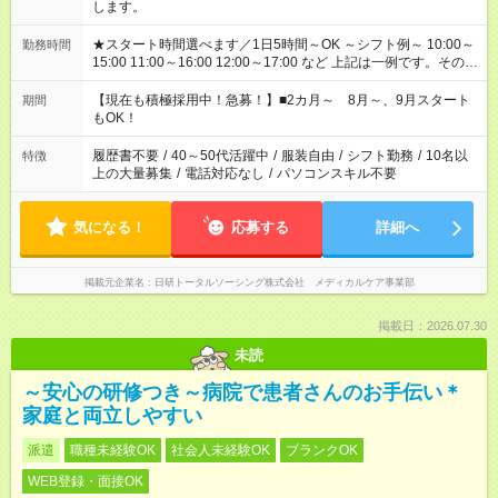
します。
★スタート時間選べます／1日5時間～OK ～シフト例～ 10:00～
勤務時間
15:00 11:00～16:00 12:00～17:00 など 上記は一例です。その他
シフトもご相談ください。 ※Wワークの場合当社と合わせて法
定労働時間が週40時間を超えなければOKです。
【現在も積極採用中！急募！】■2カ月～ 8月～、9月スタート
期間
もOK！
履歴書不要
/
40～50代活躍中
/
服装自由
/
シフト勤務
/
10名以
特徴
上の大量募集
/
電話対応なし
/
パソコンスキル不要
気になる！
応募する
詳細へ
掲載元企業名
日研トータルソーシング株式会社 メディカルケア事業部
掲載日：2026.07.30
未読
～安心の研修つき～病院で患者さんのお手伝い＊
家庭と両立しやすい
派遣
職種未経験OK
社会人未経験OK
ブランクOK
WEB登録・面接OK