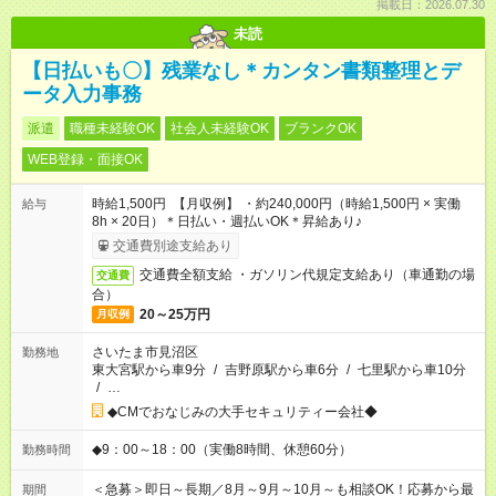
掲載日：2026.07.30
未読
【日払いも〇】残業なし＊カンタン書類整理とデ
ータ入力事務
派遣
職種未経験OK
社会人未経験OK
ブランクOK
WEB登録・面接OK
時給1,500円 【月収例】 ・約240,000円（時給1,500円 × 実働
給与
8h × 20日）＊日払い・週払いOK＊昇給あり♪
交通費別途支給あり
交通費全額支給 ・ガソリン代規定支給あり（車通勤の場
交通費
合）
20～25万円
月収例
さいたま市見沼区
勤務地
東大宮駅から車9分
/
吉野原駅から車6分
/
七里駅から車10分
/
…
◆CMでおなじみの大手セキュリティー会社◆
◆9：00～18：00（実働8時間、休憩60分）
勤務時間
＜急募＞即日～長期／8月～9月～10月～も相談OK！応募から最
期間