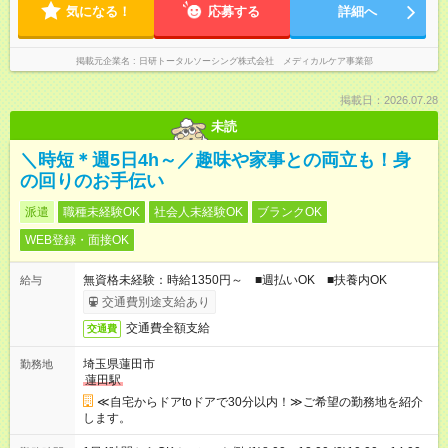
気になる！
応募する
詳細へ
掲載元企業名
日研トータルソーシング株式会社 メディカルケア事業部
掲載日：2026.07.28
未読
＼時短＊週5日4h～／趣味や家事との両立も！身
の回りのお手伝い
派遣
職種未経験OK
社会人未経験OK
ブランクOK
WEB登録・面接OK
無資格未経験：時給1350円～ ■週払いOK ■扶養内OK
給与
交通費別途支給あり
交通費全額支給
交通費
埼玉県蓮田市
勤務地
蓮田駅
≪自宅からドアtoドアで30分以内！≫ご希望の勤務地を紹介
します。