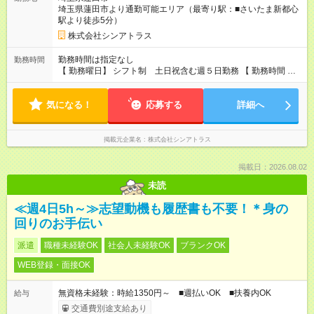
埼玉県蓮田市より通勤可能エリア（最寄り駅：■さいたま新都心
駅より徒歩5分）
株式会社シンアトラス
勤務時間は指定なし
勤務時間
【 勤務曜日】 シフト制 土日祝含む週５日勤務 【 勤務時間 】
・ 9：00～20：00（実働8h／休憩１h） ※残業ほとんどありま
せん（残業代支給）
気になる！
応募する
詳細へ
掲載元企業名
株式会社シンアトラス
掲載日：2026.08.02
未読
≪週4日5h～≫志望動機も履歴書も不要！＊身の
回りのお手伝い
派遣
職種未経験OK
社会人未経験OK
ブランクOK
WEB登録・面接OK
無資格未経験：時給1350円～ ■週払いOK ■扶養内OK
給与
交通費別途支給あり