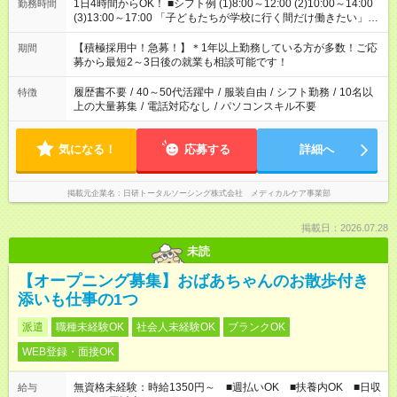
1日4時間からOK！ ■シフト例 (1)8:00～12:00 (2)10:00～14:00
勤務時間
(3)13:00～17:00 「子どもたちが学校に行く間だけ働きたい」
「余裕を持って夕飯の準備がしたい」 「午前中は働いて、午後
はプライベートの時間にしたい」 など、ご希望を教えてくださ
【積極採用中！急募！】＊1年以上勤務している方が多数！ご応
期間
いね。 ※Wワーク希望の方へ 今ご覧のお仕事で希望する勤務時
募から最短2～3日後の就業も相談可能です！
間と、もう1つのお仕事の勤務時間。 合計で週40時間を超える
場合は応募できません。
履歴書不要
/
40～50代活躍中
/
服装自由
/
シフト勤務
/
10名以
特徴
上の大量募集
/
電話対応なし
/
パソコンスキル不要
気になる！
応募する
詳細へ
掲載元企業名
日研トータルソーシング株式会社 メディカルケア事業部
掲載日：2026.07.28
未読
【オープニング募集】おばあちゃんのお散歩付き
添いも仕事の1つ
派遣
職種未経験OK
社会人未経験OK
ブランクOK
WEB登録・面接OK
無資格未経験：時給1350円～ ■週払いOK ■扶養内OK ■日収
給与