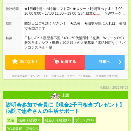
★1日6時間～の時短シフトOK ★スタート時間選べます！ 7:00～
勤務時間
16:00 9:00～17:00 11:00～19:00 など
残業なし
！ ※Wワークの
場合、他のお仕事と合わせ週40時間超の就業はご案内できませ
ん ※法令に基づき、週20時間以上勤務は社会保険への加入対象
開始日はご相談ください！ ★急募 ★職場が気に入れば、長期
期間
となります ※労働者派遣法（日雇い派遣の原則禁止）により、
でも働けます！
短時間・短期間の就業はご案内が難しい場合があります
日払いOK
/
履歴書不要
/
40～50代活躍中
/
副業・WワークOK
/
特徴
服装自由
/
シフト勤務
/
10名以上の大量募集
/
電話対応なし
/
パ
ソコンスキル不要
気になる！
応募する
詳細へ
掲載元企業名
マンパワーグループ株式会社 ケアサービス事業部 （医療福祉介護関連）
掲載日：2026.08.03
未読
説明会参加で全員に【現金2千円相当プレゼント】
病院で患者さんの生活サポート
派遣
職種未経験OK
社会人未経験OK
ブランクOK
WEB登録・面接OK