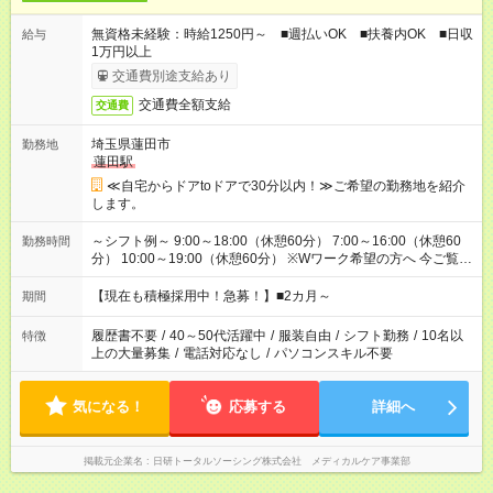
無資格未経験：時給1250円～ ■週払いOK ■扶養内OK ■日収
給与
1万円以上
交通費別途支給あり
交通費全額支給
交通費
埼玉県蓮田市
勤務地
蓮田駅
≪自宅からドアtoドアで30分以内！≫ご希望の勤務地を紹介
します。
～シフト例～ 9:00～18:00（休憩60分） 7:00～16:00（休憩60
勤務時間
分） 10:00～19:00（休憩60分） ※Wワーク希望の方へ 今ご覧の
お仕事で希望する勤務時間と、もう1つのお仕事の勤務時間の合
計が 週40時間を超えなければOKです。
【現在も積極採用中！急募！】■2カ月～
期間
履歴書不要
/
40～50代活躍中
/
服装自由
/
シフト勤務
/
10名以
特徴
上の大量募集
/
電話対応なし
/
パソコンスキル不要
気になる！
応募する
詳細へ
掲載元企業名
日研トータルソーシング株式会社 メディカルケア事業部