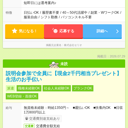
短即日には選考案内♪
日払いOK
/
履歴書不要
/
40～50代活躍中
/
副業・WワークOK
/
特徴
服装自由
/
シフト勤務
/
パソコンスキル不要
気になる！
応募する
詳細へ
掲載元企業名
株式会社セリオ
掲載日：2026.07.29
未読
説明会参加で全員に【現金2千円相当プレゼント】
生活のお手伝い
派遣
職種未経験OK
社会人未経験OK
ブランクOK
WEB登録・面接OK
無資格未経験：時給1350円～ ■週払いOK ■扶養内OK ■日収
給与
1万800円以上
交通費別途支給あり
交通費全額支給
交通費