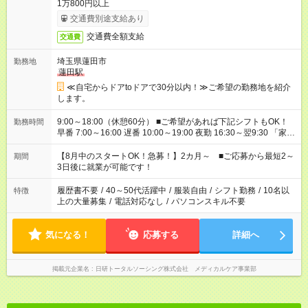
1万800円以上
交通費別途支給あり
交通費全額支給
交通費
埼玉県蓮田市
勤務地
蓮田駅
≪自宅からドアtoドアで30分以内！≫ご希望の勤務地を紹介
します。
9:00～18:00（休憩60分） ■ご希望があれば下記シフトもOK！
勤務時間
早番 7:00～16:00 遅番 10:00～19:00 夜勤 16:30～翌9:30 「家族
と休みを合わせたい」 「余裕を持って夕飯の準備がしたい」
「できれば残業はしたくない」 など、ご希望を教えてください
【8月中のスタートOK！急募！】2カ月～ ■ご応募から最短2～
期間
ね。 ※Wワーク希望の方へ 今ご覧のお仕事で希望する勤務時間
3日後に就業が可能です！
と、もう1つのお仕事の勤務時間。 合計で週40時間を超える場
合は応募できません。
履歴書不要
/
40～50代活躍中
/
服装自由
/
シフト勤務
/
10名以
特徴
上の大量募集
/
電話対応なし
/
パソコンスキル不要
気になる！
応募する
詳細へ
掲載元企業名
日研トータルソーシング株式会社 メディカルケア事業部