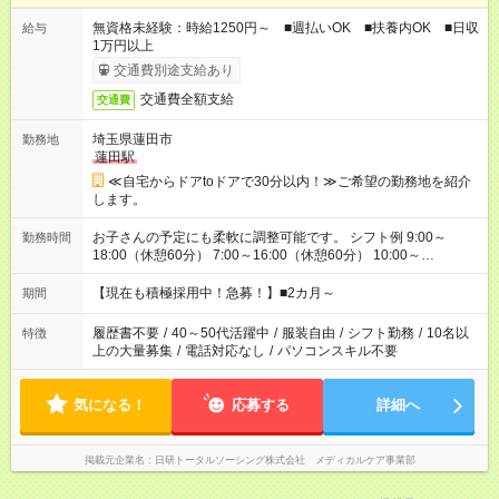
無資格未経験：時給1250円～ ■週払いOK ■扶養内OK ■日収
給与
1万円以上
交通費別途支給あり
交通費全額支給
交通費
埼玉県蓮田市
勤務地
蓮田駅
≪自宅からドアtoドアで30分以内！≫ご希望の勤務地を紹介
します。
お子さんの予定にも柔軟に調整可能です。 シフト例 9:00～
勤務時間
18:00（休憩60分） 7:00～16:00（休憩60分） 10:00～
19:00（休憩60分） ※Wワーク希望の方へ 今ご覧のお仕事で希
望する勤務時間と、もう1つのお仕事の勤務時間の合計が 週40
【現在も積極採用中！急募！】■2カ月～
期間
時間を超えなければOKです。
履歴書不要
/
40～50代活躍中
/
服装自由
/
シフト勤務
/
10名以
特徴
上の大量募集
/
電話対応なし
/
パソコンスキル不要
気になる！
応募する
詳細へ
掲載元企業名
日研トータルソーシング株式会社 メディカルケア事業部