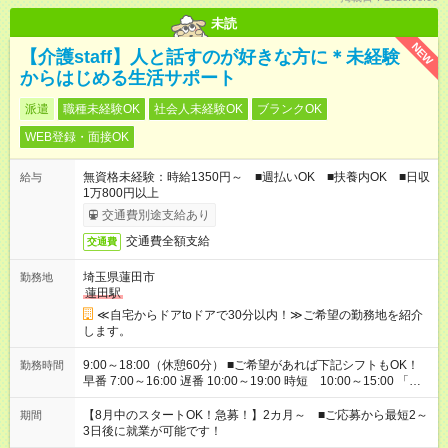
未読
NEW
【介護staff】人と話すのが好きな方に＊未経験
からはじめる生活サポート
派遣
職種未経験OK
社会人未経験OK
ブランクOK
WEB登録・面接OK
無資格未経験：時給1350円～ ■週払いOK ■扶養内OK ■日収
給与
1万800円以上
交通費別途支給あり
交通費全額支給
交通費
埼玉県蓮田市
勤務地
蓮田駅
≪自宅からドアtoドアで30分以内！≫ご希望の勤務地を紹介
します。
9:00～18:00（休憩60分） ■ご希望があれば下記シフトもOK！
勤務時間
早番 7:00～16:00 遅番 10:00～19:00 時短 10:00～15:00 「家
族と休みを合わせたい」 「余裕を持って夕飯の準備がしたい」
「できれば残業はしたくない」 など、ご希望を教えてください
【8月中のスタートOK！急募！】2カ月～ ■ご応募から最短2～
期間
ね。 ※Wワーク希望の方へ 今ご覧のお仕事で希望する勤務時間
3日後に就業が可能です！
と、もう1つのお仕事の勤務時間。 合計で週40時間を超える場