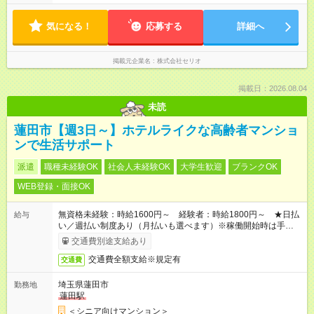
気になる！
応募する
詳細へ
掲載元企業名
株式会社セリオ
掲載日：2026.08.04
未読
蓮田市【週3日～】ホテルライクな高齢者マンショ
ンで生活サポート
派遣
職種未経験OK
社会人未経験OK
大学生歓迎
ブランクOK
WEB登録・面接OK
無資格未経験：時給1600円～ 経験者：時給1800円～ ★日払
給与
い／週払い制度あり（月払いも選べます）※稼働開始時は手続き
完了次第のお支払いとなります。
交通費別途支給あり
交通費全額支給※規定有
交通費
埼玉県蓮田市
勤務地
蓮田駅
＜シニア向けマンション＞