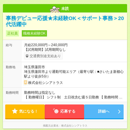
未読
事務デビュー応援★未経験OK＜サポート事務＞20
代活躍中
正社員
職種未経験OK
月給220,000円～240,000円
給与
【試用期間】試用期間なし
交通費別途支給あり
埼玉県蓮田市
勤務地
埼玉県蓮田市より通勤可能エリア（最寄り駅：■さいたま新都心
駅より徒歩5分）
株式会社シンアトラス
勤務時間は指定なし
勤務時間
【 勤務曜日】 シフト制 土日祝含む週５日勤務 【 勤務時間 】
・ 9：00～20：00（実働8h／休憩１h） ※残業ほとんどありま
せん（残業代支給）
気になる！
応募する
詳細へ
掲載元企業名
株式会社シンアトラス