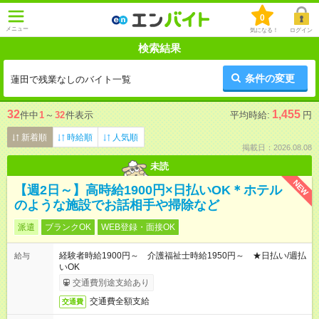
0
メニュー
気になる！
ログイン
検索結果
条件の変更
蓮田で残業なしのバイト一覧
32
1,455
件中
1
～
32
件表示
平均時給:
円
新着順
時給順
人気順
掲載日：2026.08.08
未読
NEW
【週2日～】高時給1900円×日払いOK＊ホテル
のような施設でお話相手や掃除など
派遣
ブランクOK
WEB登録・面接OK
経験者時給1900円～ 介護福祉士時給1950円～ ★日払い/週払
給与
いOK
交通費別途支給あり
交通費全額支給
交通費