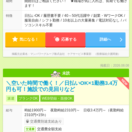
派遣法（日雇い派遣の原則禁止）により、短時間・短期間の就
開始日はご相談ください！ ★職場が気に入れば、長期でも働け
期間
業はご案内が難しい場合があります
ます！
日払いOK
/
履歴書不要
/
40～50代活躍中
/
副業・WワークOK
/
特徴
服装自由
/
シフト勤務
/
10名以上の大量募集
/
電話対応なし
/
パ
ソコンスキル不要
気になる！
応募する
詳細へ
掲載元企業名
マンパワーグループ株式会社 ケアサービス事業部 （医療福祉介護関連）
掲載日：2026.08.08
未読
NEW
＼空いた時間で働く！／日払いOK×1勤務3.4万
円も可！施設での見回りなど
派遣
ブランクOK
WEB登録・面接OK
時給1900円～ 夜勤時給2310円～ 日収3.4万円～（夜勤時給
給与
2310円×15h）
交通費別途支給あり
交通費全額支給
交通費