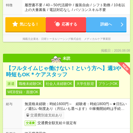
合は応募できません。
履歴書不要
/
40～50代活躍中
/
服装自由
/
シフト勤務
/
10名以
特徴
上の大量募集
/
電話対応なし
/
パソコンスキル不要
気になる！
応募する
詳細へ
掲載元企業名
日研トータルソーシング株式会社 メディカルケア事業部
掲載日：2026.08.08
未読
NEW
【フルタイムじゃ働けない！という方へ】週3や
時短もOK＊ケアスタッフ
派遣
職種未経験OK
社会人未経験OK
大学生歓迎
ブランクOK
WEB登録・面接OK
無資格未経験：時給1600円～ 経験者：時給1800円～★日払い
給与
／週払い制度あり（月払いも選べます）※稼働開始時は手続き完
了次第のお支払いとなります。
交通費別途支給あり
交通費全額支給※規定有
交通費