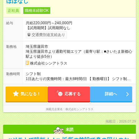
ほぼなし
正社員
職種未経験OK
月給220,000円～240,000円
給与
【試用期間】試用期間なし
交通費別途支給あり
埼玉県蓮田市
勤務地
埼玉県蓮田市より通勤可能エリア（最寄り駅：■さいたま新都心
駅より徒歩5分）
株式会社シンアトラス
シフト制
勤務時間
1日あたりの実働時間：最大8時間/日 【 勤務曜日】 シフト制
土日祝含む週５日勤務 【 勤務時間 】 ・ 9：00～20：00（実働
8h／休憩１h） ※残業ほとんどありません（残業代支給）
気になる！
応募する
詳細へ
掲載元企業名
株式会社シンアトラス
掲載日：2026.07.29
未読