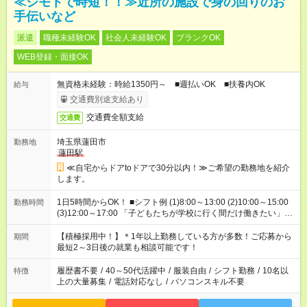
≪ジモトで時短！！≫近所の施設で身の回りのお
手伝いなど
派遣
職種未経験OK
社会人未経験OK
ブランクOK
WEB登録・面接OK
無資格未経験：時給1350円～ ■週払いOK ■扶養内OK
給与
交通費別途支給あり
交通費全額支給
交通費
埼玉県蓮田市
勤務地
蓮田駅
≪自宅からドアtoドアで30分以内！≫ご希望の勤務地を紹介
します。
1日5時間からOK！ ■シフト例 (1)8:00～13:00 (2)10:00～15:00
勤務時間
(3)12:00～17:00 「子どもたちが学校に行く間だけ働きたい」
「余裕を持って夕飯の準備がしたい」 「午前中は働いて、午後
はプライベートの時間にしたい」 など、ご希望を教えてくださ
【積極採用中！】＊1年以上勤務している方が多数！ご応募から
期間
いね。 ※Wワーク希望の方へ 今ご覧のお仕事で希望する勤務時
最短2～3日後の就業も相談可能です！
間と、もう1つのお仕事の勤務時間。 合計で週40時間を超える
場合は応募できません。
履歴書不要
/
40～50代活躍中
/
服装自由
/
シフト勤務
/
10名以
特徴
上の大量募集
/
電話対応なし
/
パソコンスキル不要