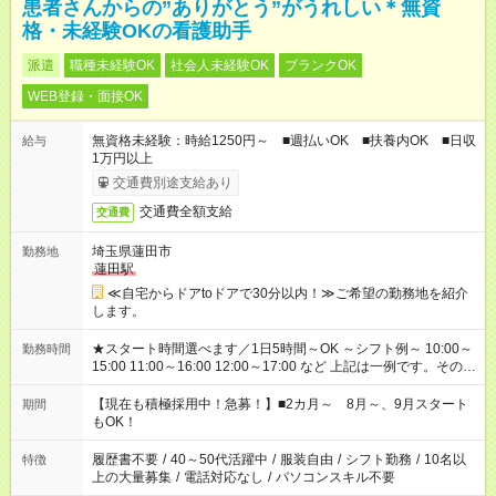
患者さんからの”ありがとう”がうれしい＊無資
格・未経験OKの看護助手
派遣
職種未経験OK
社会人未経験OK
ブランクOK
WEB登録・面接OK
無資格未経験：時給1250円～ ■週払いOK ■扶養内OK ■日収
給与
1万円以上
交通費別途支給あり
交通費全額支給
交通費
埼玉県蓮田市
勤務地
蓮田駅
≪自宅からドアtoドアで30分以内！≫ご希望の勤務地を紹介
します。
★スタート時間選べます／1日5時間～OK ～シフト例～ 10:00～
勤務時間
15:00 11:00～16:00 12:00～17:00 など 上記は一例です。その他
シフトもご相談ください。 ※Wワークの場合当社と合わせて法
定労働時間が週40時間を超えなければOKです。
【現在も積極採用中！急募！】■2カ月～ 8月～、9月スタート
期間
もOK！
履歴書不要
/
40～50代活躍中
/
服装自由
/
シフト勤務
/
10名以
特徴
上の大量募集
/
電話対応なし
/
パソコンスキル不要