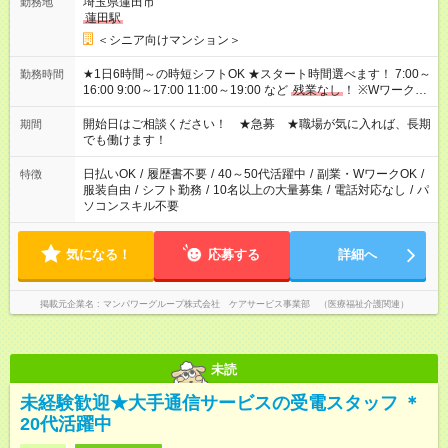
埼玉県蓮田市
勤務地
蓮田駅
＜シニア向けマンション＞
★1日6時間～の時短シフトOK ★スタート時間選べます！ 7:00～
勤務時間
16:00 9:00～17:00 11:00～19:00 など
残業なし
！ ※Wワークの
場合、他のお仕事と合わせ週40時間超の就業はご案内できませ
ん ※法令に基づき、週20時間以上勤務は社会保険への加入対象
開始日はご相談ください！ ★急募 ★職場が気に入れば、長期
期間
となります ※労働者派遣法（日雇い派遣の原則禁止）により、
でも働けます！
短時間・短期間の就業はご案内が難しい場合があります
日払いOK
/
履歴書不要
/
40～50代活躍中
/
副業・WワークOK
/
特徴
服装自由
/
シフト勤務
/
10名以上の大量募集
/
電話対応なし
/
パ
ソコンスキル不要
気になる！
応募する
詳細へ
掲載元企業名
マンパワーグループ株式会社 ケアサービス事業部 （医療福祉介護関連）
未読
未経験歓迎★大手通信サービスの受電スタッフ ＊
20代活躍中