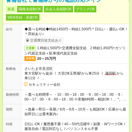
警備会社で警備隊からの電話対応メイン
派遣
職種未経験OK
社会人未経験OK
ブランクOK
WEB登録・面接OK
◆選べる時給◆時給1450円～時給1,500円＊日払い・週払いOK！
給与
＊昇給あり♪
交通費別途支給あり
1.時給1,500円+交通費全額支給 2.時給1,450円+ガソリ
交通費
ン代規定支給＋駐車場代規定支給
20～25万円
月収例
さいたま市見沼区
勤務地
東大宮駅から徒歩
/
大宮(埼玉県)駅から車25分
/
蓮田駅
から
車11分
/
…
セキュリティー会社
～選べる時間帯～ ・10：00～18：00 ・9：00～16：00 ・9：
勤務時間
00～17：00 ・9：00～18：00 ※実働6時間～相談OK！ 。*。未
経験から挑戦できる。*。 経験ゼロから始められるお仕事！ 例え
ば前職が、 在宅/財団法人/事務/コールセンター/受付/販売/カフェ
＜急募＞即日～長期／8月～9月～10月～も相談OK！応募から最
期間
スタッフ スイーツ販売/ホテルフロント/化粧品販売/など 未経験
短即日には選考案内♪
の方たちが活躍中♪
日払いOK
/
履歴書不要
/
40～50代活躍中
/
副業・WワークOK
/
特徴
服装自由
/
電話対応なし
/
パソコンスキル不要