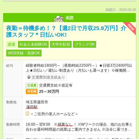
掲載日：2026.08.08
未読
NEW
夜勤＝待機多め！？【週2日で月収25.9万円】介
護スタッフ＊日払いOK!
派遣
社会人未経験OK
大学生歓迎
ブランクOK
WEB登録・面接OK
経験者時給1800円～（夜勤時給2250円～）★日収3万2400円以
給与
上★日払い／週払い制度あり（月払いも選べます）※稼働開始時
は手続き完了次第のお支払いとなります。
交通費別途支給あり
交通費支給※規定有
交通費
25～30万円
月収例
埼玉県蓮田市
勤務地
蓮田駅
＜ご近所の老人ホームなど＞
16:00～翌9:00 ※
残業なし
！ ※Wワークの場合、他のお仕事と
勤務時間
合わせ週40時間超の就業はご案内できません ※法令に基づき、
週20時間以上勤務は社会保険への加入対象となります ※労働者