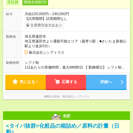
正社員
職種未経験OK
月給220,000円～240,000円
給与
【試用期間】試用期間なし
交通費別途支給あり
埼玉県蓮田市
勤務地
埼玉県蓮田市より通勤可能エリア（最寄り駅：■さいたま新都心
駅より徒歩5分）
株式会社シンアトラス
シフト制
勤務時間
1日あたりの実働時間：最大8時間/日 【 勤務曜日】 シフト制
土日祝含む週５日勤務 ※希望休取得可能です 【 勤務時間 】
・ 9：00～20：00（実働8h／休憩１h） ※残業ほとんどありま
気になる！
せん（残業代支給）
応募する
詳細へ
掲載元企業名
株式会社シンアトラス
未読
<タイパ抜群>化粧品の箱詰め／原料の計量（日
勤）