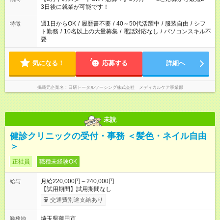
3日後に就業が可能です！
週1日からOK
/
履歴書不要
/
40～50代活躍中
/
服装自由
/
シフ
特徴
ト勤務
/
10名以上の大量募集
/
電話対応なし
/
パソコンスキル不
要
気になる！
応募する
詳細へ
掲載元企業名
日研トータルソーシング株式会社 メディカルケア事業部
未読
健診クリニックの受付・事務 ＜髪色・ネイル自由
＞
正社員
職種未経験OK
月給220,000円～240,000円
給与
【試用期間】試用期間なし
交通費別途支給あり
埼玉県蓮田市
勤務地