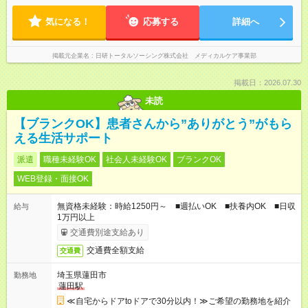
気になる！
応募する
詳細へ
掲載元企業名
日研トータルソーシング株式会社 メディカルケア事業部
掲載日：2026.07.30
未読
【ブランクOK】患者さんから”ありがとう”がもら
える生活サポート
派遣
職種未経験OK
社会人未経験OK
ブランクOK
WEB登録・面接OK
無資格未経験：時給1250円～ ■週払いOK ■扶養内OK ■日収
給与
1万円以上
交通費別途支給あり
交通費全額支給
交通費
埼玉県蓮田市
勤務地
蓮田駅
≪自宅からドアtoドアで30分以内！≫ご希望の勤務地を紹介