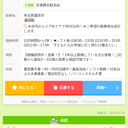
交通費全額支給
交通費
埼玉県蓮田市
勤務地
蓮田駅
≪自宅からドアtoドアで30分以内！≫ご希望の勤務地を紹介
します。
1日5時間からOK！ ■シフト例 (1)8:00～13:00 (2)10:00～15:00
勤務時間
(3)12:00～17:00 「子どもたちが学校に行く間だけ働きたい」
「余裕を持って夕飯の準備がしたい」 「午前中は働いて、午後
はプライベートの時間にしたい」 など、ご希望を教えてくださ
【積極採用中！急募！】＊1年以上勤務している方が多数！ご応
期間
いね。 ※Wワーク希望の方へ 今ご覧のお仕事で希望する勤務時
募から最短2～3日後の就業も相談可能です！
間と、もう1つのお仕事の勤務時間。 合計で週40時間を超える
場合は応募できません。
履歴書不要
/
40～50代活躍中
/
服装自由
/
シフト勤務
/
10名以
特徴
上の大量募集
/
電話対応なし
/
パソコンスキル不要
気になる！
応募する
詳細へ
掲載元企業名
日研トータルソーシング株式会社 メディカルケア事業部
掲載日：2026.07.31
未読