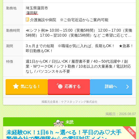
埼玉県蓮田市
勤務地
蓮田駅
介護施設や病院 ※ご自宅近辺からご案内可能
≪シフト例≫ 10:00～15:00（実働5時間） 12:00～17:00（実働
勤務時間
5時間） 17:00～翌10:00（実働15時間）など ご希望に応じて、
働く時間は調整できます！ お気軽に担当へ相談ください！
3ヵ月までの短期 ※職場が気に入れば、長期もOK！ ★急募！
期間
即日勤務もOK！
週1日からOK
/
日払いOK
/
履歴書不要
/
40～50代活躍中
/
副
特徴
業・WワークOK
/
シフト勤務
/
10名以上の大量募集
/
電話対応
なし
/
パソコンスキル不要
気になる！
応募する
詳細へ
掲載元企業名
ケアスタッフィング株式会社
掲載日：2026.08.07
未読
NEW
未経験OK！1日6ｈ～選べる！平日のみ♡大手