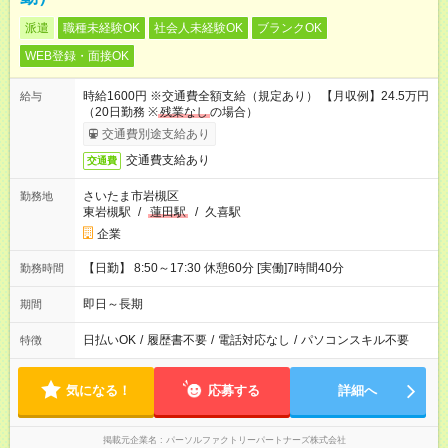
派遣
職種未経験OK
社会人未経験OK
ブランクOK
WEB登録・面接OK
時給1600円 ※交通費全額支給（規定あり） 【月収例】24.5万円
給与
（20日勤務 ※
残業なし
の場合）
交通費別途支給あり
交通費支給あり
交通費
さいたま市岩槻区
勤務地
東岩槻駅
/
蓮田駅
/
久喜駅
企業
【日勤】 8:50～17:30 休憩60分 [実働]7時間40分
勤務時間
即日～長期
期間
日払いOK
/
履歴書不要
/
電話対応なし
/
パソコンスキル不要
特徴
気になる！
応募する
詳細へ
掲載元企業名
パーソルファクトリーパートナーズ株式会社