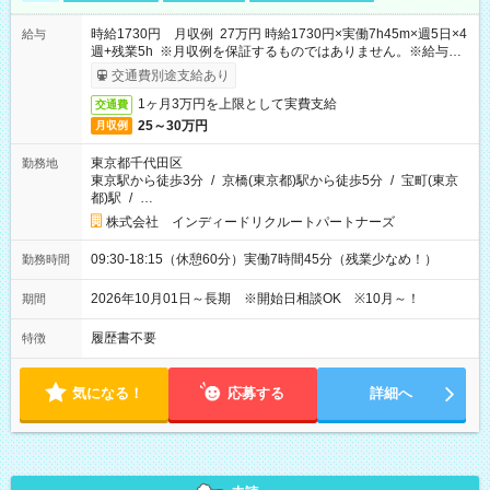
時給1730円 月収例 27万円 時給1730円×実働7h45m×週5日×4
給与
週+残業5h ※月収例を保証するものではありません。※給与即
受取りサービス利用可（利用条件有）
交通費別途支給あり
1ヶ月3万円を上限として実費支給
交通費
25～30万円
月収例
東京都千代田区
勤務地
東京駅から徒歩3分
/
京橋(東京都)駅から徒歩5分
/
宝町(東京
都)駅
/
…
株式会社 インディードリクルートパートナーズ
09:30-18:15（休憩60分）実働7時間45分（残業少なめ！）
勤務時間
2026年10月01日～長期 ※開始日相談OK ※10月～！
期間
履歴書不要
特徴
気になる！
応募する
詳細へ