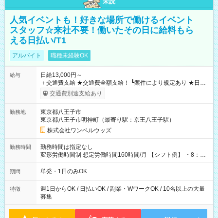
未読
人気イベントも！好きな場所で働けるイベント
スタッフ☆来社不要！働いたその日に給料もら
える日払い/T1
アルバイト
職種未経験OK
日給13,000円～
給与
＋交通費支給 ★交通費全額支給！ ┗案件により規定あり ★日払
いOK！（規定あり） ┗働いたその日に現金GET♪ お仕事後はコ
交通費別途支給あり
ンビニATMから 日払い分を引き落とせます！ 【試用期間】試
用期間なし
東京都八王子市
勤務地
東京都八王子市明神町（最寄り駅：京王八王子駅）
株式会社ワンベルウッズ
勤務時間は指定なし
勤務時間
変形労働時間制 想定労働時間160時間/月 【シフト例】 ・8：00
～21：00
単発・1日のみOK
期間
週1日からOK / 日払いOK / 副業・WワークOK / 10名以上の大量
特徴
募集