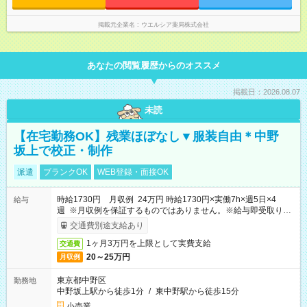
掲載元企業名
ウエルシア薬局株式会社
あなたの閲覧履歴からのオススメ
掲載日：2026.08.07
未読
【在宅勤務OK】残業ほぼなし▼服装自由＊中野
坂上で校正・制作
派遣
ブランクOK
WEB登録・面接OK
時給1730円 月収例 24万円 時給1730円×実働7h×週5日×4
給与
週 ※月収例を保証するものではありません。※給与即受取りサ
ービス利用可（利用条件有）
交通費別途支給あり
1ヶ月3万円を上限として実費支給
交通費
20～25万円
月収例
東京都中野区
勤務地
中野坂上駅から徒歩1分
/
東中野駅から徒歩15分
小売業