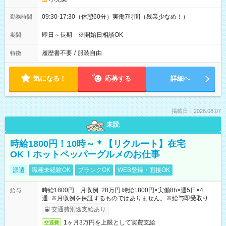
09:30-17:30（休憩60分）実働7時間（残業少なめ！）
勤務時間
即日～長期 ※開始日相談OK
期間
履歴書不要
/
服装自由
特徴
気になる！
応募する
詳細へ
掲載日：2026.08.07
未読
時給1800円！10時～＊【リクルート】在宅
OK！ホットペッパーグルメのお仕事
派遣
職種未経験OK
ブランクOK
WEB登録・面接OK
時給1800円 月収例 28万円 時給1800円×実働8h×週5日×4
給与
週 ※月収例を保証するものではありません。※給与即受取りサ
ービス利用可（利用条件有）
交通費別途支給あり
1ヶ月3万円を上限として実費支給
交通費