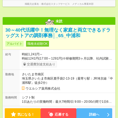
掲載元企業名
株式会社スタッフサービス メディカル事業本部
未読
30～40代活躍中！無理なく家庭と両立できるドラ
ッグストアの調剤事務│_65_中浦和
アルバイト
職種未経験OK
時給1,241円～
給与
時給1241円(17:00～1291円)※研修期間3ヶ月以降、社内試験に
よる更新判定あり 社内試験合格後、時給＋50～100円の昇給あ
交通費別途支給あり
り （大学生は＋20円） 試用期間あり：入社日から3ヶ月間／本
採用と待遇は変わりません。 【試用期間】試用期間あり 試用期
さいたま市南区
勤務地
間の長さ：3ヶ月 雇用形態、給与は本採用時と同じです。
埼玉県さいたま市南区鹿手袋2-13-19（最寄り駅：JR埼京線「中
浦和駅」徒歩2分）
ウエルシア薬局株式会社
シフト制
勤務時間
1日あたりの実働時間：最大7時間/日 9:00～20:00の間で1日6時
間～応相談 ☆週3日～応相談 ※勤務曜日応相談 ☆未経験・無資
格可
気になる！
応募する
詳細へ