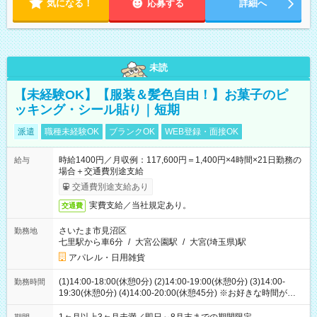
気になる！
応募する
詳細へ
未読
【未経験OK】【服装＆髪色自由！】お菓子のピ
ッキング・シール貼り｜短期
派遣
職種未経験OK
ブランクOK
WEB登録・面接OK
時給1400円／月収例：117,600円＝1,400円×4時間×21日勤務の
給与
場合＋交通費別途支給
交通費別途支給あり
実費支給／当社規定あり。
交通費
さいたま市見沼区
勤務地
七里駅から車6分
/
大宮公園駅
/
大宮(埼玉県)駅
アパレル・日用雑貨
(1)14:00-18:00(休憩0分) (2)14:00-19:00(休憩0分) (3)14:00-
勤務時間
19:30(休憩0分) (4)14:00-20:00(休憩45分) ※お好きな時間が選べ
ます