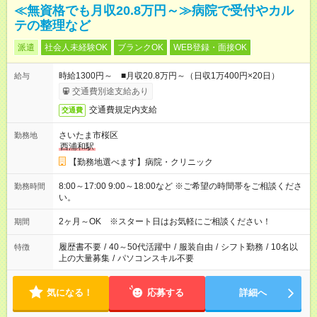
≪無資格でも月収20.8万円～≫病院で受付やカル
テの整理など
派遣
社会人未経験OK
ブランクOK
WEB登録・面接OK
時給1300円～ ■月収20.8万円～（日収1万400円×20日）
給与
交通費別途支給あり
交通費規定内支給
交通費
さいたま市桜区
勤務地
西浦和駅
【勤務地選べます】病院・クリニック
8:00～17:00 9:00～18:00など ※ご希望の時間帯をご相談くださ
勤務時間
い。
2ヶ月～OK ※スタート日はお気軽にご相談ください！
期間
履歴書不要
/
40～50代活躍中
/
服装自由
/
シフト勤務
/
10名以
特徴
上の大量募集
/
パソコンスキル不要
気になる！
応募する
詳細へ