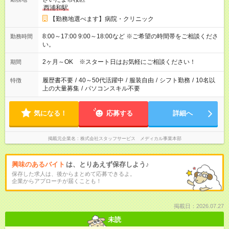
西浦和駅
【勤務地選べます】病院・クリニック
8:00～17:00 9:00～18:00など ※ご希望の時間帯をご相談くださ
勤務時間
い。
2ヶ月～OK ※スタート日はお気軽にご相談ください！
期間
履歴書不要
/
40～50代活躍中
/
服装自由
/
シフト勤務
/
10名以
特徴
上の大量募集
/
パソコンスキル不要
気になる！
応募する
詳細へ
掲載元企業名
株式会社スタッフサービス メディカル事業本部
興味のあるバイト
は、とりあえず保存しよう♪
保存した求人は、後からまとめて応募できるよ。
企業からアプローチが届くことも！
掲載日：2026.07.27
未読