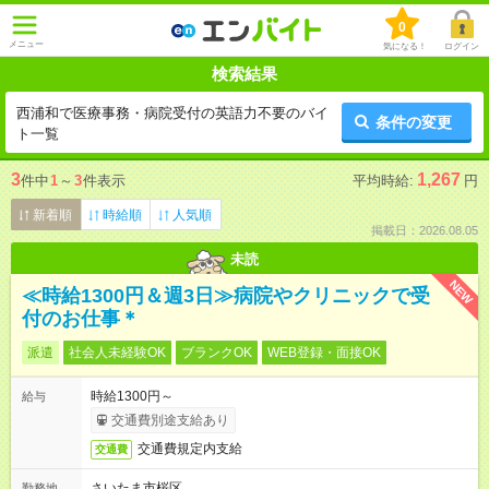
0
メニュー
気になる！
ログイン
検索結果
西浦和で医療事務・病院受付の英語力不要のバイ
条件の変更
ト一覧
3
1,267
件中
1
～
3
件表示
平均時給:
円
新着順
時給順
人気順
掲載日：2026.08.05
未読
NEW
≪時給1300円＆週3日≫病院やクリニックで受
付のお仕事＊
派遣
社会人未経験OK
ブランクOK
WEB登録・面接OK
時給1300円～
給与
交通費別途支給あり
交通費規定内支給
交通費
さいたま市桜区
勤務地