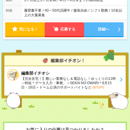
1ヶ月以上3ヶ月未満／即日～8月末までの期間限定
期間
履歴書不要
/
40～50代活躍中
/
服装自由
/
シフト勤務
/
10名以
特徴
上の大量募集
気になる！
応募する
詳細へ
編集部イチオシ
【完全在宅！】難しい業務なし＆電話なし！ゆっくりの11時
～時短＊データ入力・事務、＜SEKAI NO OWARI＊8月15
日・16日＞ドーム公演のサポートバイトなど
(8/7UP!)
お気に入りの仕事は見つかりましたか？