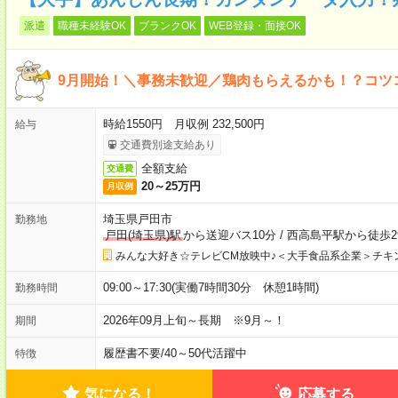
派遣
職種未経験OK
ブランクOK
WEB登録・面接OK
9月開始！＼事務未歓迎／鶏肉もらえるかも！？コツ
時給1550円 月収例 232,500円
給与
交通費別途支給あり
全額支給
交通費
20～25万円
月収例
埼玉県戸田市
勤務地
戸田(埼玉県)駅
から送迎バス10分
/
西高島平駅から徒歩2
みんな大好き☆テレビCM放映中♪＜大手食品系企業＞チキ
09:00～17:30(実働7時間30分 休憩1時間)
勤務時間
2026年09月上旬～長期 ※9月～！
期間
履歴書不要
/
40～50代活躍中
特徴
気になる！
応募する