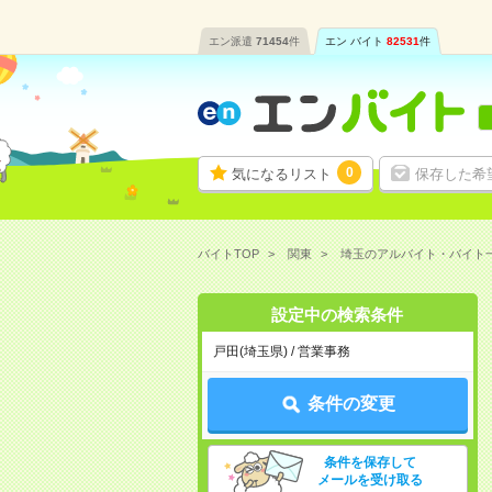
エン派遣
71454
件
エン バイト
82531
件
0
気になるリスト
保存した希
バイトTOP
関東
埼玉のアルバイト・バイト
設定中の検索条件
戸田(埼玉県) / 営業事務
条件の変更
条件を保存して
メールを受け取る