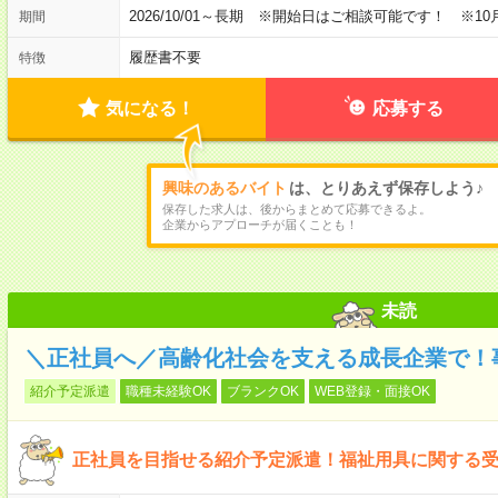
2026/10/01～長期 ※開始日はご相談可能です！ ※10
期間
履歴書不要
特徴
気になる！
応募する
興味のあるバイト
は、とりあえず保存しよう♪
保存した求人は、後からまとめて応募できるよ。
企業からアプローチが届くことも！
未読
＼正社員へ／高齢化社会を支える成長企業で！
紹介予定派遣
職種未経験OK
ブランクOK
WEB登録・面接OK
正社員を目指せる紹介予定派遣！福祉用具に関する