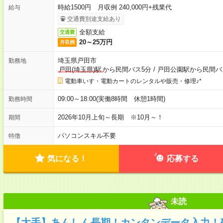
時給1500円 月収例 240,000円+残業代
給与
交通費別途支給あり
全額支給
交通費
20～25万円
月収例
埼玉県戸田市
勤務地
戸田(埼玉県)駅
から民間バス5分
/
戸田公園駅から民間バ
電動車いす・電動カートのレンタルや販売・修理♪*
09:00～18:00(実働8時間 休憩1時間)
勤務時間
2026年10月上旬～長期 ※10月～！
期間
パソコンスキル不要
特徴
気になる！
応募する
未読
【大手】あんしん長期！カンタンデータ入力！