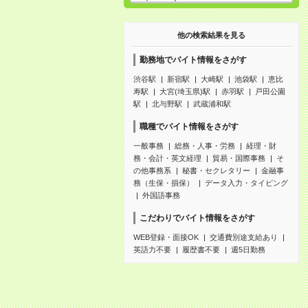
他の検索結果を見る
勤務地でバイト情報をさがす
渋谷駅
新宿駅
大崎駅
池袋駅
恵比
寿駅
大宮(埼玉県)駅
赤羽駅
戸田公園
駅
北与野駅
武蔵浦和駅
職種でバイト情報をさがす
一般事務
総務・人事・労務
経理・財
務・会計・英文経理
貿易・国際事務
そ
の他事務系
秘書・セクレタリー
金融事
務（生保・損保）
データ入力・タイピング
外国語事務
こだわりでバイト情報をさがす
WEB登録・面接OK
交通費別途支給あり
英語力不要
履歴書不要
週5日勤務