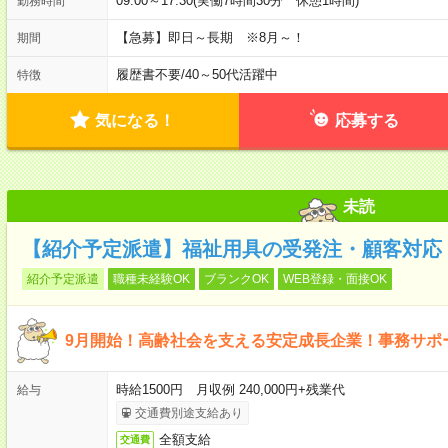
09:00～17:30(実働7時間30分 休憩1時間)
勤務時間
【急募】即日～長期 ※8月～！
期間
履歴書不要
/
40～50代活躍中
特徴
気になる！
応募する
未読
【紹介予定派遣】福祉用具の受発注・顧客対応
紹介予定派遣
職種未経験OK
ブランクOK
WEB登録・面接OK
9月開始！高齢社会を支える安定成長企業！事務サポ
時給1500円 月収例 240,000円+残業代
給与
交通費別途支給あり
全額支給
交通費