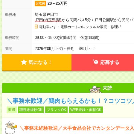
20～25万円
月収例
埼玉県戸田市
勤務地
戸田(埼玉県)駅
から民間バス5分
/
戸田公園駅から民間バ
電動車いす・電動カートのレンタルや販売・修理♪*
09:00～18:00(実働8時間 休憩1時間)
勤務時間
2026年09月上旬～長期 ※9月～！
期間
気になる！
応募する
未読
＼事務未歓迎／鶏肉もらえるかも！？コツコツ
派遣
職種未経験OK
ブランクOK
WEB登録・面接OK
＼事務未経験歓迎／大手食品会社でカンタンデータ