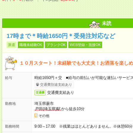
未読
17時まで＊時給1650円＊受発注対応など
派遣
職種未経験OK
ブランクOK
WEB登録・面接OK
１０月スタート！未経験でも大丈夫！お洒落を楽し
時給1650円＋交 ■給与の前払いが可能な速払いサービ
給与
交通費別途支給あり
交通費支給あり
交通費
埼玉県蕨市
勤務地
戸田(埼玉県)駅
から徒歩10分
その他
9:00～17:00 ※残業はほとんどありません。※休憩60
勤務時間