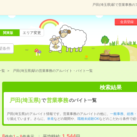
戸田(埼玉県)駅で営業事務
会員登録
エリア変更
関東版
望条件
一覧
戸田(埼玉県)駅の営業事務のアルバイト・バイト一覧
検索結果
戸田(埼玉県)
営業事務
で
のバイト一覧
戸田(埼玉県)のアルバイト情報です。営業事務のアルバイトの他に、
一般事務
、
総務・
り揃えています。さらに、
単発
などの期間や、
職種未経験OK
などのこだわり条件で絞
1,544
8
平均時給:
円
件中
1
～
8
件表示