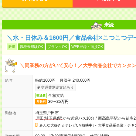
未読
＼水・日休み＆1600円／食品会社×こつこつ
派遣
職種未経験OK
ブランクOK
WEB登録・面接OK
＼同業務の方がいて安心！／大手食品会社でカンタ
時給1600円 月収例 240,000円
給与
交通費別途支給あり
全額支給
交通費
20～25万円
月収例
埼玉県戸田市
勤務地
戸田(埼玉県)駅
から送迎バス10分
/
西高島平駅から徒歩2
みんな大好き☆テレビCM放映中♪＜大手食品系企業＞チキ