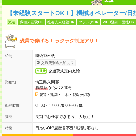
未読
【未経験スタートOK！】機械オペレーター/日
派遣
職種未経験OK
社会人未経験OK
ブランクOK
WEB登録・面接OK
残業で稼げる！ ラクラク制服アリ！
時給1350円
給与
交通費別途支給あり
交通費規定内支給
交通費
埼玉県入間郡
勤務地
鶴瀬駅
からバス10分
製造・建築・土木・製造技術系
08:00～17:00 20:00～05:00
勤務時間
長期でお仕事できる方、大歓迎！
期間
日払いOK
/
履歴書不要
/
電話対応なし
特徴