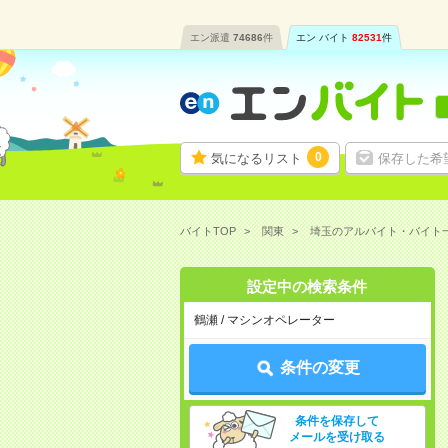
エン派遣
74686
件
エン バイト
82531
件
0
気になるリスト
保存した希
バイトTOP
関東
埼玉のアルバイト・バイト
設定中の検索条件
鶴瀬 / マシンオペレーター
条件の変更
条件を保存して
メールを受け取る