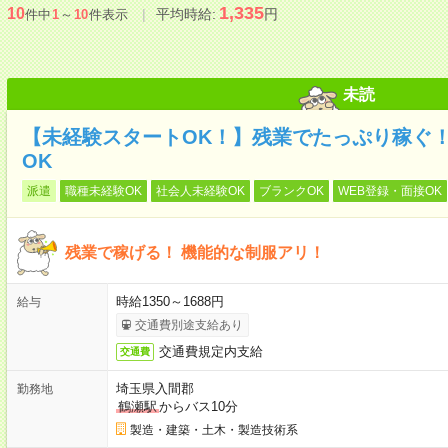
1,335
10
平均時給:
円
件中
1
～
10
件表示
未読
【未経験スタートOK！】残業でたっぷり稼ぐ！
OK
派遣
職種未経験OK
社会人未経験OK
ブランクOK
WEB登録・面接OK
残業で稼げる！ 機能的な制服アリ！
時給1350～1688円
給与
交通費別途支給あり
交通費規定内支給
交通費
埼玉県入間郡
勤務地
鶴瀬駅
からバス10分
製造・建築・土木・製造技術系