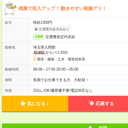
残業で収入アップ！ 動きやすい制服アリ！
時給1350円
給与
交通費別途支給あり
交通費規定内支給
交通費
埼玉県入間郡
勤務地
鶴瀬駅
からバス10分
製造・建築・土木・製造技術系
08:00～17:00 20:00～05:00
勤務時間
長期でお仕事できる方、大歓迎！
期間
日払いOK
/
履歴書不要
/
電話対応なし
特徴
気になる！
応募する