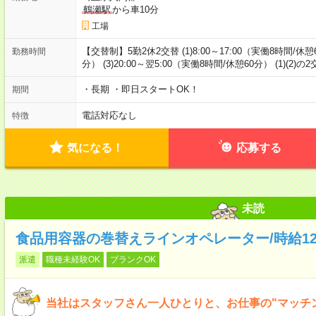
鶴瀬駅
から車10分
工場
【交替制】5勤2休2交替 (1)8:00～17:00（実働8時間/休憩6
勤務時間
分） (3)20:00～翌5:00（実働8時間/休憩60分） (1)(2)
・長期 ・即日スタートOK！
期間
電話対応なし
特徴
気になる！
応募する
未読
食品用容器の巻替えラインオペレーター/時給12
派遣
職種未経験OK
ブランクOK
当社はスタッフさん一人ひとりと、お仕事の"マッチ