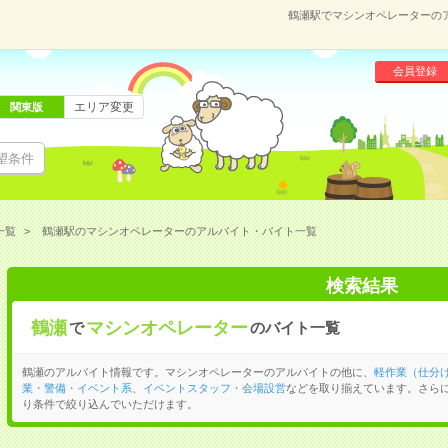
鶴瀬駅でマシンオペレーターの
会員登録
エリア変更
関東版
望条件
一覧
鶴瀬駅のマシンオペレーターのアルバイト・バイト一覧
検索結果
鶴瀬
マシンオペレーター
で
のバイト一覧
鶴瀬のアルバイト情報です。マシンオペレーターのアルバイトの他に、
軽作業（仕分
業・警備・イベント系
、
イベントスタッフ・会場設営
などを取り揃えています。さら
り条件で絞り込んでいただけます。