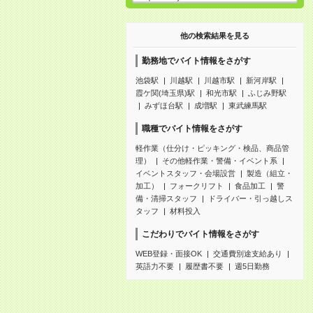
他の検索結果を見る
勤務地でバイト情報をさがす
池袋駅
川越駅
川越市駅
新河岸駅
霞ケ関(埼玉県)駅
和光市駅
ふじみ野駅
みずほ台駅
成増駅
東武練馬駅
職種でバイト情報をさがす
軽作業（仕分け・ピッキング・検品、商品管
理）
その他軽作業・警備・イベント系
イベントスタッフ・会場設営
製造（組立・
加工）
フォークリフト
食品加工
警
備・清掃スタッフ
ドライバー・引っ越しス
タッフ
材料投入
こだわりでバイト情報をさがす
WEB登録・面接OK
交通費別途支給あり
英語力不要
履歴書不要
週5日勤務