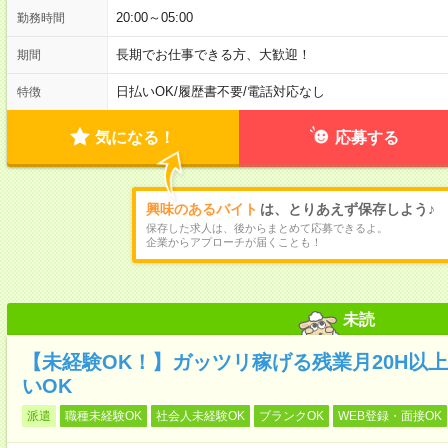
20:00～05:00
勤務時間
長期でお仕事できる方、大歓迎！
期間
日払いOK
/
履歴書不要
/
電話対応なし
特徴
気になる！
応募する
興味のあるバイト
は、とりあえず保存しよう♪
保存した求人は、後からまとめて応募できるよ。
企業からアプローチが届くことも！
未読
【未経験OK！】ガッツリ稼げる残業月20H以
いOK
派遣
職種未経験OK
社会人未経験OK
ブランクOK
WEB登録・面接OK