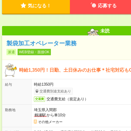
気になる！
応募する
未読
製袋加工オペレーター業務
派遣
WEB登録・面接OK
時給1,350円！日勤、土日休みのお仕事＊社宅対応も
時給1350円
給与
交通費別途支給あり
交通費支給（規定あり）
交通費
埼玉県入間郡
勤務地
鶴瀬駅
から車10分
その他メーカー