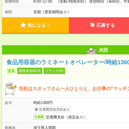
8:00~17:00 （実動7時間30分） 休憩90分（昼60分、
勤務時間
長期（更新期間あり）
期間
気になる！
応募する
未読
食品用容器のラミネートオペレーター/時給136
派遣
職種未経験OK
ブランクOK
当社はスタッフさん一人ひとりと、お仕事の"マッチ
時給1360円
給与
交通費別途支給あり
交通費支給（規定あり）
交通費
埼玉県入間郡
勤務地