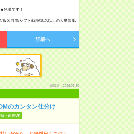
 ★急募です！
K
/
服装自由
/
シフト勤務
/
10名以上の大量募集
/
詳細へ
掲載日：2026.07.30
〉DMのカンタン仕分け
登録・面接OK
日払いだから、お給料日もスグ！