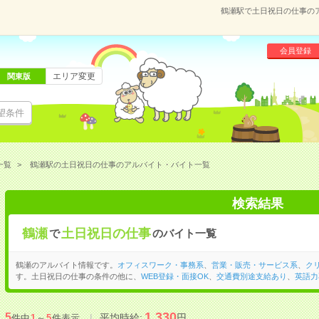
鶴瀬駅で土日祝日の仕事の
会員登録
エリア変更
関東版
望条件
一覧
鶴瀬駅の土日祝日の仕事のアルバイト・バイト一覧
検索結果
鶴瀬
土日祝日の仕事
で
のバイト一覧
鶴瀬のアルバイト情報です。
オフィスワーク・事務系
、
営業・販売・サービス系
、
ク
す。土日祝日の仕事の条件の他に、
WEB登録・面接OK
、
交通費別途支給あり
、
英語力
1,330
5
平均時給:
円
件中
1
～
5
件表示