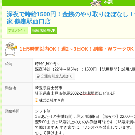
未読
深夜で時給1500円！金銭のやり取りほぼなし
家 鶴瀬駅西口店
アルバイト
職種未経験OK
1日5時間以内OK！週2～3日OK！副業・WワークO
時給1,500円～
給与
深夜時給（22時～翌5時）：1500円 【試用期間】試用
交通費別途支給あり
埼玉県富士見市
勤務地
埼玉県富士見市鶴馬2602-2
鶴瀬駅
西口ビル1F
株式会社すき家
シフト制
勤務時間
1日あたりの実働時間：最大7時間/日 【深夜帯】22:00～翌5:
翌5:00までは18歳以上の方のみ勤務可能です（18歳未
て働けます★ すき家では、ワンオペを禁止しています。
心して働けます。