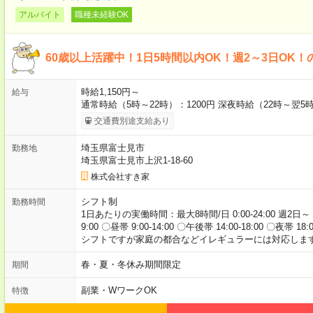
アルバイト
職種未経験OK
60歳以上活躍中！1日5時間以内OK！週2～3日OK！
時給1,150円～
給与
通常時給（5時～22時）：1200円 深夜時給（22時～翌5時
交通費別途支給あり
埼玉県富士見市
勤務地
埼玉県富士見市上沢1-18-60
株式会社すき家
シフト制
勤務時間
1日あたりの実働時間：最大8時間/日 0:00-24:00 週2日～
9:00 〇昼帯 9:00-14:00 〇午後帯 14:00-18:00 〇夜帯 18
シフトですが家庭の都合などイレギュラーには対応します
春・夏・冬休み期間限定
期間
副業・WワークOK
特徴