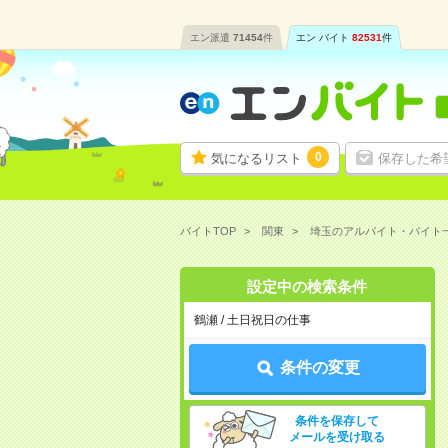
エン派遣
71454
件
エン バイト
82531
件
0
気になるリスト
保存した希
バイトTOP
関東
埼玉のアルバイト・バイト
設定中の検索条件
鶴瀬 / 土日祝日の仕事
条件の変更
条件を保存して
メールを受け取る