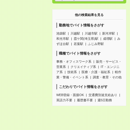
他の検索結果を見る
勤務地でバイト情報をさがす
池袋駅
川越駅
川越市駅
新河岸駅
和光市駅
霞ケ関(埼玉県)駅
成増駅
み
ずほ台駅
若葉駅
ふじみ野駅
職種でバイト情報をさがす
事務・オフィスワーク系
販売・サービス・
営業系
クリエイティブ系
IT・エンジニ
ア系
技術系
医療・介護・福祉系
軽作
業・警備・イベント系
調査・教育・その他
こだわりでバイト情報をさがす
WEB登録・面接OK
交通費別途支給あり
英語力不要
履歴書不要
週5日勤務