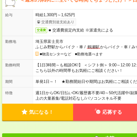
時給1,300円～1,625円
給与
交通費別途支給あり
■ 交通費規定内支給 ※派遣先による
交通費
埼玉県富士見市
勤務地
ふじみ野駅からバイク・車
/
鶴瀬駅
からバイク・車
/
み
■物流センターなど ■勤務地選べます
【1日3時間～も相談OK!】 ＜シフト例＞ 9:00～12:00 12:00～1
勤務時間
こちら以外の時間帯もお気軽にご相談ください！
単発1日～！ ★勤務開始日や期間はお気軽にご相談くだ
期間
週1日からOK
/
日払いOK
/
履歴書不要
/
40～50代活躍中
/
副
特徴
上の大量募集
/
電話対応なし
/
パソコンスキル不要
気になる！
応募する