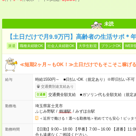
未読
【土日だけで月9.9万円】高齢者の生活サポ＊
派遣
職種未経験OK
社会人未経験OK
大学生歓迎
ブランクOK
WEB
≪短期2ヶ月～もOK！≫土日だけでもそこそこ稼げ
時給1550円～ ■日払いOK（規定あり）※即日払い不可
給与
交通費別途支給あり
交通費全額支給 ■ガソリン代も全額支給（規定
交通費
埼玉県富士見市
勤務地
ふじみ野駅
/
鶴瀬駅
/
みずほ台駅
＜近所で働ける！選べる勤務地＞初めてでも安心！ピッタ
【日勤】9:00～18:00 【早番】7:00～16:00 【遅番】
勤務時間
合も遠慮なくご相談ください。