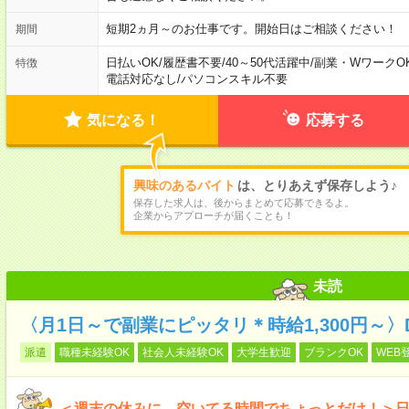
短期2ヵ月～のお仕事です。開始日はご相談ください！
期間
日払いOK
/
履歴書不要
/
40～50代活躍中
/
副業・WワークO
特徴
電話対応なし
/
パソコンスキル不要
気になる！
応募する
興味のあるバイト
は、とりあえず保存しよう♪
保存した求人は、後からまとめて応募できるよ。
企業からアプローチが届くことも！
未読
〈月1日～で副業にピッタリ＊時給1,300円～
派遣
職種未経験OK
社会人未経験OK
大学生歓迎
ブランクOK
WEB
＜週末の休みに…空いてる時間でちょっとだけ！＞