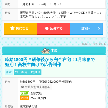
【急募】即日～長期 ※8月～！
期間
履歴書不要
/
40～50代活躍中
/
副業・WワークOK
/
服装自由
/
特徴
電話対応なし
/
パソコンスキル不要
気になる！
応募する
詳細へ
掲載日：2026.08.06
未読
時給1800円＊研修後から完全在宅！1月末まで
短期！高校生向けの広告制作
派遣
WEB登録・面接OK
時給1800円 月収例 252,000円+残業代
給与
交通費別途支給あり
全額支給
交通費
25～30万円
月収例
東京都新宿区
勤務地