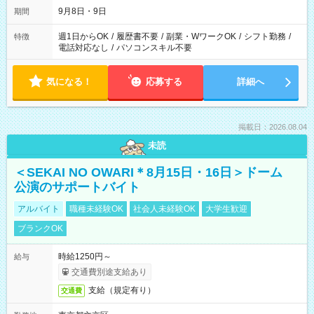
9月8日・9日
期間
週1日からOK
/
履歴書不要
/
副業・WワークOK
/
シフト勤務
/
特徴
電話対応なし
/
パソコンスキル不要
気になる！
応募する
詳細へ
掲載日：2026.08.04
未読
＜SEKAI NO OWARI＊8月15日・16日＞ドーム
公演のサポートバイト
アルバイト
職種未経験OK
社会人未経験OK
大学生歓迎
ブランクOK
時給1250円～
給与
交通費別途支給あり
支給（規定有り）
交通費