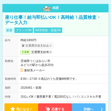
未読
座り仕事！給与即払いOK！高時給！品質検査・
データ入力
派遣
ブランクOK
WEB登録・面接OK
時給1800円
給与
交通費別途支給あり
交通費支給有り
交通費
茨城県つくばみらい市
勤務地
みどりの駅から徒歩20分
素材系メーカー
8:00～17:00 ※表記のうち実働8時間です。
勤務時間
2026/9/1～長期
期間
日払いOK
/
履歴書不要
/
電話対応なし
/
パソコンスキル不要
特徴
気になる！
応募する
詳細へ