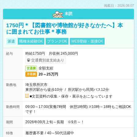
掲載日：2026.08.07
未読
1750円＊【図書館や博物館が好きなかたへ】本
に囲まれてお仕事＊事務
派遣
職種未経験OK
ブランクOK
WEB登録・面接OK
時給1750円 月収例 245,000円
給与
交通費別途支給あり
全額支給
交通費
20～25万円
月収例
埼玉県所沢市
勤務地
東所沢駅から徒歩10分
/
所沢駅から民間バス12分
■文芸資料の収集・保存・展示をおこなっています
09:00～17:00(実働7時間 休憩1時間) ※10時～18時もご相談OK
勤務時間
です！
2026年09月上旬～長期 ※9月～！
期間
履歴書不要
/
40～50代活躍中
特徴