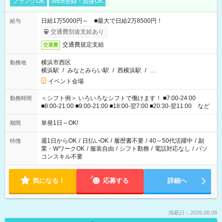
ブランクOK
WEB登録・面接OK
日給1万5000円～ ■最大で日給2万8500円！
給与
交通費別途支給あり
交通費規定支給
交通費
横浜市西区
勤務地
横浜駅
/
みなとみらい駅
/
西横浜駅
/
…
イベント会場
＜シフト例＞ いろいろなシフトで働けます！ ■7:00-24:00
勤務時間
■8:00-21:00 ■9:00-21:00 ■18:00-翌7:00 ■20:30-翌11:00 など
単発1日～OK!
期間
週1日からOK
/
日払いOK
/
履歴書不要
/
40～50代活躍中
/
副
特徴
業・WワークOK
/
服装自由
/
シフト勤務
/
電話対応なし
/
パソ
コンスキル不要
気になる！
応募する
詳細へ
掲載日：2026.08.08