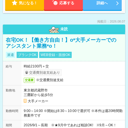
気になる！
応募する
詳細へ
掲載日：2026.08.07
未読
在宅OK！【働き方自由！】o*大手メーカーでの
アシスタント業務*o！
派遣
ブランクOK
WEB登録・面接OK
時給2100円＋交
給与
交通費別途支給あり
※交通費別途支給
交通費
東京都武蔵野市
勤務地
三鷹駅から徒歩5分
大手メーカー
9:00～14:00 ※開始は8:30～10:00で選択可 ※本件は週20時間勤
勤務時間
務案件です
2026/9/1～長期 ※★9月中であれば相談OK! ※9月～OK！
期間