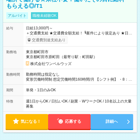
もらえる◎/T1
アルバイト
職種未経験OK
日給13,000円～
給与
＋交通費支給 ★交通費全額支給！ ┗案件により規定あり ★日払
いOK！（規定あり） ┗働いたその日に現金GET♪ お仕事後はコ
交通費別途支給あり
ンビニATMから 日払い分を引き落とせます！ 【試用期間】試
用期間なし
東京都町田市
勤務地
東京都町田市原町田（最寄り駅：町田駅）
株式会社ワンベルウッズ
勤務時間は指定なし
勤務時間
変形労働時間制 想定労働時間160時間/月 【シフト例】 ・8：00
～21：00
単発・1日のみOK
期間
週1日からOK / 日払いOK / 副業・WワークOK / 10名以上の大量
特徴
募集
気になる！
応募する
詳細へ