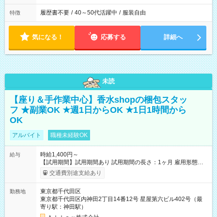
履歴書不要
/
40～50代活躍中
/
服装自由
特徴
気になる！
応募する
詳細へ
未読
【座り＆手作業中心】香水shopの梱包スタッ
フ ★副業OK ★週1日からOK ★1日1時間から
OK
アルバイト
職種未経験OK
時給1,400円～
給与
【試用期間】試用期間あり 試用期間の長さ：1ヶ月 雇用形態、
給与は本採用時と同じです。
交通費別途支給あり
東京都千代田区
勤務地
東京都千代田区内神田2丁目14番12号 星屋第六ビル402号（最
寄り駅：神田駅）