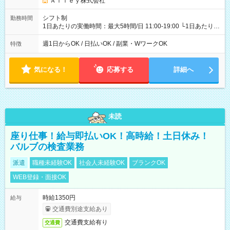
Ａｌｌｅｙ株式会社
シフト制
勤務時間
1日あたりの実働時間：最大5時間/日 11:00-19:00 └1日あたりの
実働時間：1-5時間 └上記の時間帯内であれば、いつでも勤務可
能！ └平日・土曜日の中で、お好きな曜日でご勤務いただけま
週1日からOK / 日払いOK / 副業・WワークOK
特徴
す！ 【シフト例】 ・11:00～14:00 ・16:30～19:00 ・13:00～
18:00 などのように、自由な働き方が可能なお仕事です！
気になる！
応募する
詳細へ
未読
座り仕事！給与即払いOK！高時給！土日休み！
バルブの検査業務
派遣
職種未経験OK
社会人未経験OK
ブランクOK
WEB登録・面接OK
時給1350円
給与
交通費別途支給あり
交通費支給有り
交通費