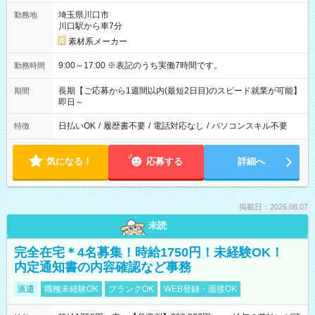
埼玉県川口市
勤務地
川口駅から車7分
素材系メーカー
9:00～17:00 ※表記のうち実働7時間です。
勤務時間
長期【ご応募から1週間以内(最短2日目)のスピード就業が可能】
期間
即日～
日払いOK
/
履歴書不要
/
電話対応なし
/
パソコンスキル不要
特徴
気になる！
応募する
詳細へ
掲載日：2026.08.07
未読
完全在宅＊4名募集！時給1750円！未経験OK！
内定通知書の内容確認など事務
派遣
職種未経験OK
ブランクOK
WEB登録・面接OK