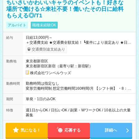
ちいさいかわいいキャラのイベントも！好きな
場所で働ける☆来社不要！働いたその日に給料
もらえる◎/T1
アルバイト
職種未経験OK
日給13,000円～
給与
＋交通費支給 ★交通費全額支給！ ┗案件により規定あり ★日払
いOK！（規定あり） ┗働いたその日に現金GET♪ お仕事後はコ
交通費別途支給あり
ンビニATMから 日払い分を引き落とせます！ 【試用期間】試
用期間なし
東京都新宿区
勤務地
東京都新宿区新宿（最寄り駅：新宿駅）
株式会社ワンベルウッズ
勤務時間は指定なし
勤務時間
変形労働時間制 想定労働時間160時間/月 【シフト例】 ・8：00
～21：00
単発・1日のみOK
期間
週1日からOK / 日払いOK / 副業・WワークOK / 10名以上の大量
特徴
募集
気になる！
応募する
詳細へ