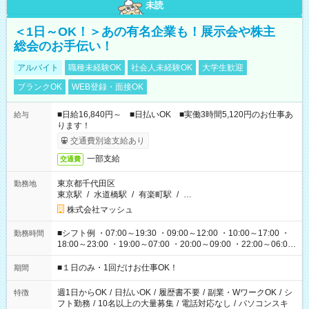
未読
＜1日～OK！＞あの有名企業も！展示会や株主
総会のお手伝い！
アルバイト
職種未経験OK
社会人未経験OK
大学生歓迎
ブランクOK
WEB登録・面接OK
■日給16,840円～ ■日払いOK ■実働3時間5,120円のお仕事あ
給与
ります！
交通費別途支給あり
一部支給
交通費
東京都千代田区
勤務地
東京駅
/
水道橋駅
/
有楽町駅
/
…
株式会社マッシュ
■シフト例 ・07:00～19:30 ・09:00～12:00 ・10:00～17:00 ・
勤務時間
18:00～23:00 ・19:00～07:00 ・20:00～09:00 ・22:00～06:00
etc ★最短で3時間で5,120円のお仕事から 15時間で2万円近く稼
げるお仕事も！ ご希望のお時間に合わせてご紹介！ ※シフトは
■１日のみ・1回だけお仕事OK！
期間
現場によって異なります。 ※勿論、休憩時間はあるのでご安心
ください！
週1日からOK
/
日払いOK
/
履歴書不要
/
副業・WワークOK
/
シ
特徴
フト勤務
/
10名以上の大量募集
/
電話対応なし
/
パソコンスキ