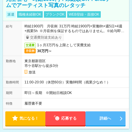
ムでアーティスト写真のレタッチ
派遣
職種未経験OK
ブランクOK
WEB登録・面接OK
時給1900円 月収例 31万円 時給1900円×実働8h×週5日×4週
給与
+残業5h ※月収例を保証するものではありません。※給与即受
取りサービス利用可（利用条件有）
交通費別途支給あり
1ヶ月3万円を上限として実費支給
交通費
30万円～
月収例
東京都新宿区
勤務地
市ケ谷駅から徒歩3分
放送
11:00-20:00（休憩60分）実働8時間（残業少なめ！）
勤務時間
即日～長期 ※開始日相談OK
期間
履歴書不要
特徴
気になる！
応募する
詳細へ