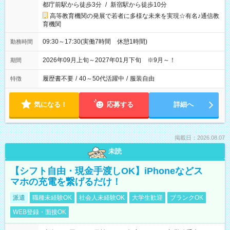
都庁前駅から徒歩3分
/
新宿駅から徒歩10分
高等教育機関の発展で若者に多様な未来を実現☆有名♪通信教
育機関
09:30～17:30(実働7時間 休憩1時間)
勤務時間
2026年09月上旬～2027年01月下旬 ※9月～！
期間
履歴書不要
/
40～50代活躍中
/
服装自由
特徴
気になる！
応募する
詳細へ
掲載日：2026.08.07
未読
【シフト自由・現金手渡しOK】iPhoneなどス
マホの充電を繋げるだけ！
派遣
職種未経験OK
社会人未経験OK
大学生歓迎
ブランクOK
WEB登録・面接OK