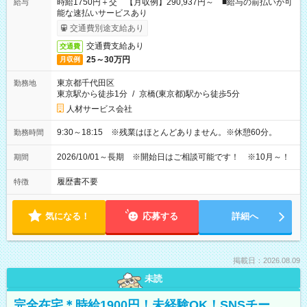
時給1750円＋交 【月収例】290,937円～ ■給与の前払いが可
給与
能な速払いサービスあり
交通費別途支給あり
交通費支給あり
交通費
25～30万円
月収例
東京都千代田区
勤務地
東京駅から徒歩1分
/
京橋(東京都)駅から徒歩5分
人材サービス会社
9:30～18:15 ※残業はほとんどありません。※休憩60分。
勤務時間
2026/10/01～長期 ※開始日はご相談可能です！ ※10月～！
期間
履歴書不要
特徴
気になる！
応募する
詳細へ
掲載日：2026.08.09
未読
完全在宅＊時給1900円！未経験OK！SNSチー