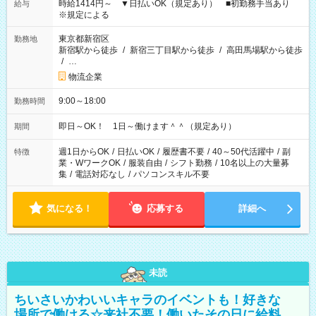
時給1414円～ ▼日払いOK（規定あり） ■初勤務手当あり
給与
※規定による
東京都新宿区
勤務地
新宿駅から徒歩
/
新宿三丁目駅から徒歩
/
高田馬場駅から徒歩
/
…
物流企業
9:00～18:00
勤務時間
即日～OK！ 1日～働けます＾＾（規定あり）
期間
週1日からOK
/
日払いOK
/
履歴書不要
/
40～50代活躍中
/
副
特徴
業・WワークOK
/
服装自由
/
シフト勤務
/
10名以上の大量募
集
/
電話対応なし
/
パソコンスキル不要
気になる！
応募する
詳細へ
未読
ちいさいかわいいキャラのイベントも！好きな
場所で働ける☆来社不要！働いたその日に給料