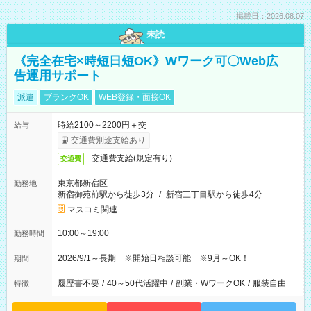
掲載日：2026.08.07
未読
《完全在宅×時短日短OK》Wワーク可〇Web広
告運用サポート
派遣
ブランクOK
WEB登録・面接OK
時給2100～2200円＋交
給与
交通費別途支給あり
交通費支給(規定有り)
交通費
東京都新宿区
勤務地
新宿御苑前駅から徒歩3分
/
新宿三丁目駅から徒歩4分
マスコミ関連
10:00～19:00
勤務時間
2026/9/1～長期 ※開始日相談可能 ※9月～OK！
期間
履歴書不要
/
40～50代活躍中
/
副業・WワークOK
/
服装自由
特徴