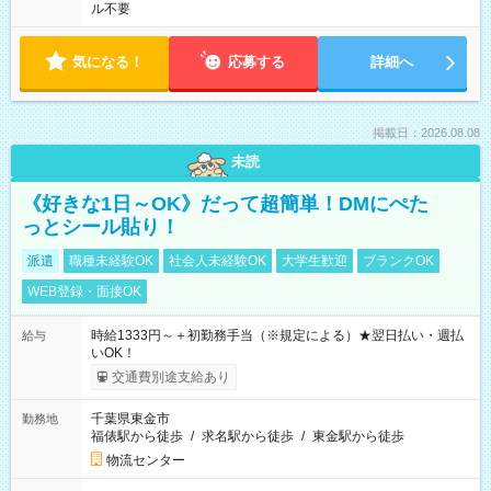
ル不要
気になる！
応募する
詳細へ
掲載日：2026.08.08
未読
《好きな1日～OK》だって超簡単！DMにぺた
っとシール貼り！
派遣
職種未経験OK
社会人未経験OK
大学生歓迎
ブランクOK
WEB登録・面接OK
時給1333円～＋初勤務手当（※規定による）★翌日払い・週払
給与
いOK！
交通費別途支給あり
千葉県東金市
勤務地
福俵駅から徒歩
/
求名駅から徒歩
/
東金駅から徒歩
物流センター