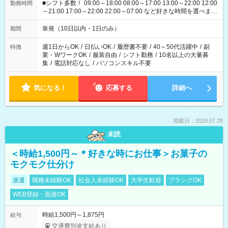
■シフト多数！ 09:00～18:00 08:00～17:00 13:00～22:00 12:00
勤務時間
～21:00 17:00～22:00 22:00～07:00 など好きな時間を選べま
す！
単発（10日以内・1日のみ）
期間
週1日からOK
/
日払いOK
/
履歴書不要
/
40～50代活躍中
/
副
特徴
業・WワークOK
/
服装自由
/
シフト勤務
/
10名以上の大量募
集
/
電話対応なし
/
パソコンスキル不要
気になる！
応募する
詳細へ
掲載日：2026.07.28
未読
＜時給1,500円～＊好きな時にお仕事＞お菓子の
モクモク仕分け
派遣
職種未経験OK
社会人未経験OK
大学生歓迎
ブランクOK
WEB登録・面接OK
時給1,500円～1,875円
給与
交通費別途支給あり