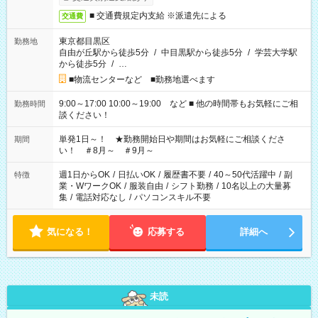
■ 交通費規定内支給 ※派遣先による
交通費
東京都目黒区
勤務地
自由が丘駅から徒歩5分
/
中目黒駅から徒歩5分
/
学芸大学駅
から徒歩5分
/
…
■物流センターなど ■勤務地選べます
9:00～17:00 10:00～19:00 など ■ 他の時間帯もお気軽にご相
勤務時間
談ください！
単発1日～！ ★勤務開始日や期間はお気軽にご相談くださ
期間
い！ ＃8月～ ＃9月～
週1日からOK
/
日払いOK
/
履歴書不要
/
40～50代活躍中
/
副
特徴
業・WワークOK
/
服装自由
/
シフト勤務
/
10名以上の大量募
集
/
電話対応なし
/
パソコンスキル不要
気になる！
応募する
詳細へ
未読