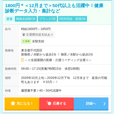
1800円＊＜12月まで＞50代以上も活躍中！健康
診断データ入力・集計など
派遣
職種未経験OK
ブランクOK
WEB登録・面接OK
時給1800円～1850円
給与
交通費別途支給あり
全額支給
交通費
東京都千代田区
勤務地
新御茶ノ水駅から徒歩2分
/
御茶ノ水駅から徒歩2分
～☆全国展開の医療・介護リーディング企業☆～
09:00～17:15(実働7時間15分 休憩1時間)
勤務時間
2026年10月上旬～2026年12月下旬 12月末まで 延長の可能
期間
性もあります ※10月～！
履歴書不要
/
40～50代活躍中
特徴
気になる！
応募する
詳細へ