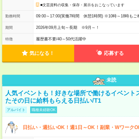
■文芸資料の収集・保存・展示をおこなっています
09:00～17:00(実働7時間 休憩1時間) ※10時～18時も
勤務時間
2026年09月上旬～長期 ※9月～！
期間
履歴書不要
/
40～50代活躍中
特徴
気になる！
応募する
未読
人気イベントも！好きな場所で働けるイベント
たその日に給料もらえる日払い/T1
アルバイト
職種未経験OK
日払い・週払いOK！週1日～OK！副業・WワークO