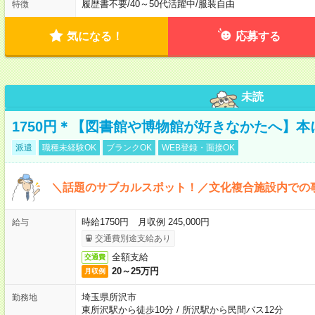
履歴書不要
/
40～50代活躍中
/
服装自由
特徴
気になる！
応募する
未読
1750円＊【図書館や博物館が好きなかたへ】
派遣
職種未経験OK
ブランクOK
WEB登録・面接OK
＼話題のサブカルスポット！／文化複合施設内での
時給1750円 月収例 245,000円
給与
交通費別途支給あり
全額支給
交通費
20～25万円
月収例
埼玉県所沢市
勤務地
東所沢駅から徒歩10分
/
所沢駅から民間バス12分