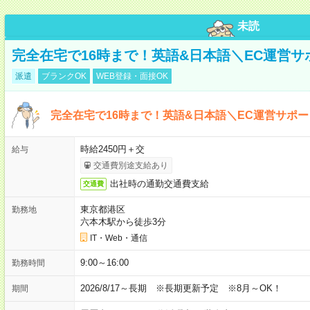
未読
完全在宅で16時まで！英語&日本語＼EC運営サ
派遣
ブランクOK
WEB登録・面接OK
完全在宅で16時まで！英語&日本語＼EC運営サポー
時給2450円＋交
給与
交通費別途支給あり
出社時の通勤交通費支給
交通費
東京都港区
勤務地
六本木駅から徒歩3分
IT・Web・通信
9:00～16:00
勤務時間
2026/8/17～長期 ※長期更新予定 ※8月～OK！
期間