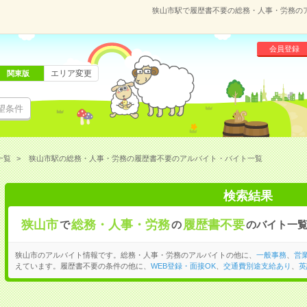
狭山市駅で履歴書不要の総務・人事・労務の
会員登録
エリア変更
関東版
望条件
一覧
狭山市駅の総務・人事・労務の履歴書不要のアルバイト・バイト一覧
検索結果
狭山市
総務・人事・労務
履歴書不要
で
の
のバイト一
狭山市のアルバイト情報です。総務・人事・労務のアルバイトの他に、
一般事務
、
営
えています。履歴書不要の条件の他に、
WEB登録・面接OK
、
交通費別途支給あり
、
英