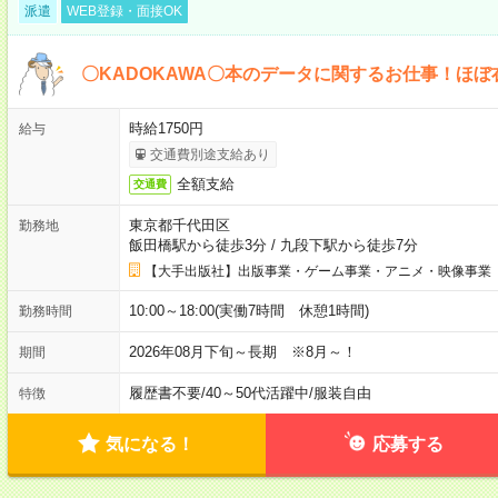
派遣
WEB登録・面接OK
〇KADOKAWA〇本のデータに関するお仕事！ほぼ
時給1750円
給与
交通費別途支給あり
全額支給
交通費
東京都千代田区
勤務地
飯田橋駅から徒歩3分
/
九段下駅から徒歩7分
【大手出版社】出版事業・ゲーム事業・アニメ・映像事業
10:00～18:00(実働7時間 休憩1時間)
勤務時間
2026年08月下旬～長期 ※8月～！
期間
履歴書不要
/
40～50代活躍中
/
服装自由
特徴
気になる！
応募する