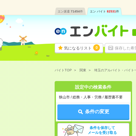
エン派遣
71454
件
エン バイト
82531
件
0
気になるリスト
保存した希
バイトTOP
関東
埼玉のアルバイト・バイト
設定中の検索条件
狭山市 / 総務・人事・労務 / 履歴書不要
条件の変更
条件を保存して
メールを受け取る