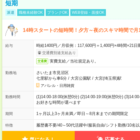
短期
派遣
職種未経験OK
ブランクOK
WEB登録・面接OK
14時スタートの短時間！夕方～夜のスキマ時間で月1
時給1400円／月収例：117,600円＝1,400円×4時間×
給与
交通費別途支給あり
実費支給／当社規定あり。
交通費
さいたま市見沼区
勤務地
七里駅から車6分
/
大宮公園駅
/
大宮(埼玉県)駅
アパレル・日用雑貨
(1)14:00-18:00(休憩0分) (2)14:00-19:00(休憩0分) (3)14:
勤務時間
お好きな時間が選べます
1ヶ月以上3ヶ月未満／即日～8月末までの期間限定
期間
履歴書不要
/
40～50代活躍中
/
服装自由
/
シフト勤務
/
10名
特徴
気になる！
応募する