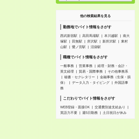
他の検索結果を見る
勤務地でバイト情報をさがす
西武新宿駅
高田馬場駅
本川越駅
南大
塚駅
田無駅
所沢駅
新所沢駅
東村
山駅
鷺ノ宮駅
沼袋駅
職種でバイト情報をさがす
一般事務
営業事務
経理・財務・会計・
英文経理
貿易・国際事務
その他事務系
秘書・セクレタリー
金融事務（生保・損
保）
データ入力・タイピング
外国語事
務
こだわりでバイト情報をさがす
WEB登録・面接OK
交通費別途支給あり
英語力不要
週5日勤務
土日祝日が休み