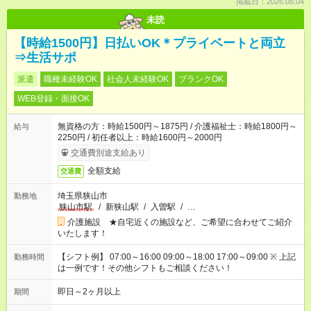
掲載日：2026.08.04
未読
【時給1500円】日払いOK＊プライベートと両立
⇒生活サポ
派遣
職種未経験OK
社会人未経験OK
ブランクOK
WEB登録・面接OK
無資格の方：時給1500円～1875円 / 介護福祉士：時給1800円～
給与
2250円 / 初任者以上：時給1600円～2000円
交通費別途支給あり
全額支給
交通費
埼玉県狭山市
勤務地
狭山市駅
/
新狭山駅
/
入曽駅
/
…
介護施設 ★自宅近くの施設など、ご希望に合わせてご紹介
いたします！
【シフト例】 07:00～16:00 09:00～18:00 17:00～09:00 ※ 上記
勤務時間
は一例です！その他シフトもご相談ください！
即日～2ヶ月以上
期間