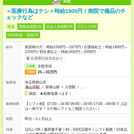
未読
＜医療行為はナシ＞時給1500円！病院で備品のチ
ェックなど
派遣
職種未経験OK
社会人未経験OK
ブランクOK
WEB登録・面接OK
無資格の方：時給1500円～1875円 / 介護福祉士：時給1800円～
給与
2250円 / 初任者以上：時給1600円～2000円
交通費別途支給あり
全額支給
交通費
25～30万円
月収例
埼玉県狭山市
勤務地
狭山市駅
/
新狭山駅
/
入曽駅
/
…
病院 ★勤務地選べます！
【シフト例】 07:00～16:00 09:00～18:00 17:00～09:00 ※ 上記
勤務時間
は一例です！その他シフトもご相談ください！
即日～2ヶ月以上
期間
日払いOK
/
履歴書不要
/
40～50代活躍中
/
シフト勤務
/
10名以
特徴