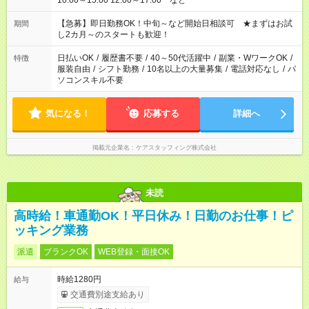
10:00～15:00 12:00～17:00 など
【急募】即日勤務OK！中旬～など開始日相談可 ★まずはお試
期間
し2カ月～のスタートも歓迎！
日払いOK
/
履歴書不要
/
40～50代活躍中
/
副業・WワークOK
/
特徴
服装自由
/
シフト勤務
/
10名以上の大量募集
/
電話対応なし
/
パ
ソコンスキル不要
気になる！
応募する
詳細へ
掲載元企業名
ケアスタッフィング株式会社
未読
高時給！車通勤OK！平日休み！日勤のお仕事！ピ
ッキング業務
派遣
ブランクOK
WEB登録・面接OK
時給1280円
給与
交通費別途支給あり