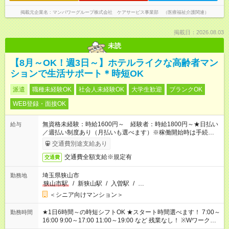
掲載元企業名
マンパワーグループ株式会社 ケアサービス事業部 （医療福祉介護関連）
掲載日：2026.08.03
未読
【8月～OK！週3日～】ホテルライクな高齢者マン
ションで生活サポート＊時短OK
派遣
職種未経験OK
社会人未経験OK
大学生歓迎
ブランクOK
WEB登録・面接OK
無資格未経験：時給1600円～ 経験者：時給1800円～★日払い
給与
／週払い制度あり（月払いも選べます）※稼働開始時は手続き完
了次第のお支払いとなります。
交通費別途支給あり
交通費全額支給※規定有
交通費
埼玉県狭山市
勤務地
狭山市駅
/
新狭山駅
/
入曽駅
/
…
＜シニア向けマンション＞
★1日6時間～の時短シフトOK ★スタート時間選べます！ 7:00～
勤務時間
16:00 9:00～17:00 11:00～19:00 など 残業なし！ ※Wワークの
場合、他のお仕事と合わせ週40時間超の就業はご案内できませ