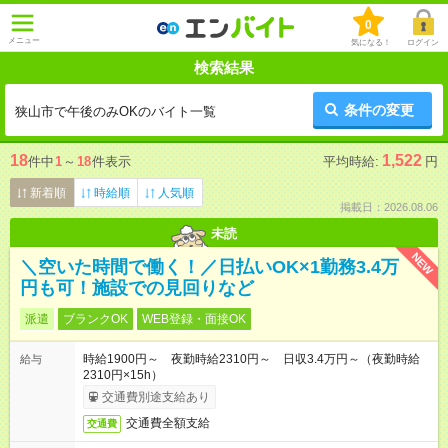
0
メニュー
気になる！
ログイン
検索結果
条件の変更
狭山市で午後のみOKのバイト一覧
18
1,522
件中
1
～
18
件表示
平均時給:
円
新着順
時給順
人気順
掲載日：2026.08.06
未読
NEW
＼空いた時間で働く！／日払いOK×1勤務3.4万
円も可！施設での見回りなど
派遣
ブランクOK
WEB登録・面接OK
時給1900円～ 夜勤時給2310円～ 日収3.4万円～（夜勤時給
給与
2310円×15h）
交通費別途支給あり
交通費全額支給
交通費