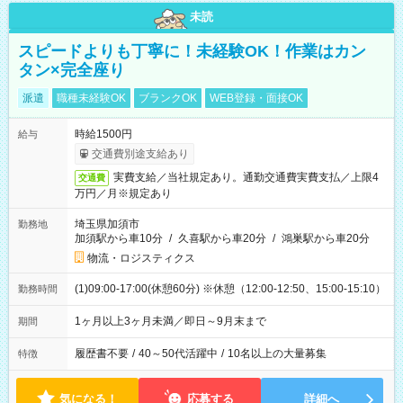
未読
スピードよりも丁寧に！未経験OK！作業はカン
タン×完全座り
派遣
職種未経験OK
ブランクOK
WEB登録・面接OK
時給1500円
給与
交通費別途支給あり
実費支給／当社規定あり。通勤交通費実費支払／上限4
交通費
万円／月※規定あり
埼玉県加須市
勤務地
加須駅から車10分
/
久喜駅から車20分
/
鴻巣駅から車20分
物流・ロジスティクス
(1)09:00-17:00(休憩60分) ※休憩（12:00-12:50、15:00-15:10）
勤務時間
1ヶ月以上3ヶ月未満／即日～9月末まで
期間
履歴書不要
/
40～50代活躍中
/
10名以上の大量募集
特徴
気になる！
応募する
詳細へ