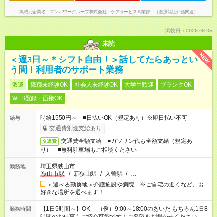
掲載元企業名
マンパワーグループ株式会社 ケアサービス事業部 （医療福祉介護関連）
掲載日：2026.08.05
未読
NEW
＜週3日～＊シフト自由！＞話してたらあっとい
う間！利用者のサポート業務
派遣
職種未経験OK
社会人未経験OK
大学生歓迎
ブランクOK
WEB登録・面接OK
時給1550円～ ■日払いOK（規定あり）※即日払い不可
給与
交通費別途支給あり
交通費全額支給 ■ガソリン代も全額支給（規定あ
交通費
り） ■無料駐車場もご相談ください
埼玉県狭山市
勤務地
狭山市駅
/
新狭山駅
/
入曽駅
/
…
＜選べる勤務地＞介護施設や病院 ※ご自宅の近くなど、お
好きな場所を選べます！
【1日5時間～】OK！ （例）9:00～18:00のあいだ もちろん1日8
勤務時間
時間のお仕事もご紹介可能です！ご希望をお聞かせください！