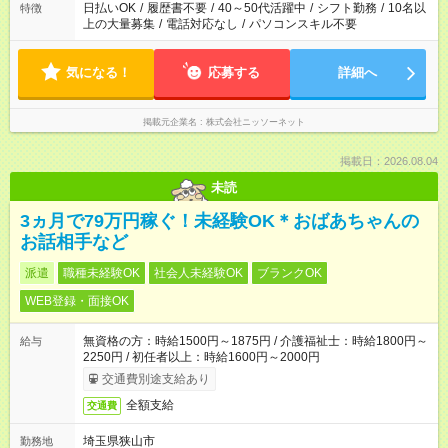
日払いOK
/
履歴書不要
/
40～50代活躍中
/
シフト勤務
/
10名以
特徴
上の大量募集
/
電話対応なし
/
パソコンスキル不要
気になる！
応募する
詳細へ
掲載元企業名
株式会社ニッソーネット
掲載日：2026.08.04
未読
3ヵ月で79万円稼ぐ！未経験OK＊おばあちゃんの
お話相手など
派遣
職種未経験OK
社会人未経験OK
ブランクOK
WEB登録・面接OK
無資格の方：時給1500円～1875円 / 介護福祉士：時給1800円～
給与
2250円 / 初任者以上：時給1600円～2000円
交通費別途支給あり
全額支給
交通費
埼玉県狭山市
勤務地