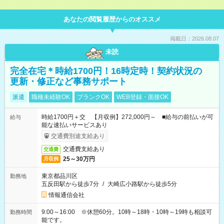
あなたの閲覧履歴からのオススメ
掲載日：2026.08.07
未読
完全在宅＊時給1700円！16時定時！契約状況の
更新・修正など事務サポート
派遣
職種未経験OK
ブランクOK
WEB登録・面接OK
時給1700円＋交 【月収例】272,000円～ ■給与の前払いが可
給与
能な速払いサービスあり
交通費別途支給あり
交通費支給あり
交通費
25～30万円
月収例
東京都品川区
勤務地
五反田駅から徒歩7分
/
大崎広小路駅から徒歩5分
情報通信会社
9:00～16:00 ※休憩60分。10時～18時・10時～19時も相談可
勤務時間
能です。