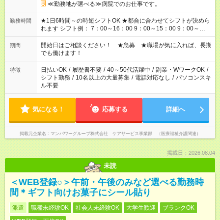
≪勤務地が選べる≫病院でのお仕事です。
★1日6時間～の時短シフトOK ★都合に合わせてシフトが決めら
勤務時間
れます シフト例： 7：00～16：00 9：00～15：00 9：00～
18：00 11：00～20：00 など ※Wワークの場合、他のお仕事と
合わせ週40時間超の就業はご案内できません ※法令に基づき、
開始日はご相談ください！ ★急募 ★職場が気に入れば、長期
期間
週20時間以上勤務は社会保険への加入対象となります ※労働者
でも働けます！
派遣法（日雇い派遣の原則禁止）により、短時間・短期間の就
業はご案内が難しい場合があります
日払いOK
/
履歴書不要
/
40～50代活躍中
/
副業・WワークOK
/
特徴
シフト勤務
/
10名以上の大量募集
/
電話対応なし
/
パソコンスキ
ル不要
気になる！
応募する
詳細へ
掲載元企業名
マンパワーグループ株式会社 ケアサービス事業部 （医療福祉介護関連）
掲載日：2026.08.04
未読
＜WEB登録○＞午前・午後のみなど選べる勤務時
間＊ギフト向けお菓子にシール貼り
派遣
職種未経験OK
社会人未経験OK
大学生歓迎
ブランクOK