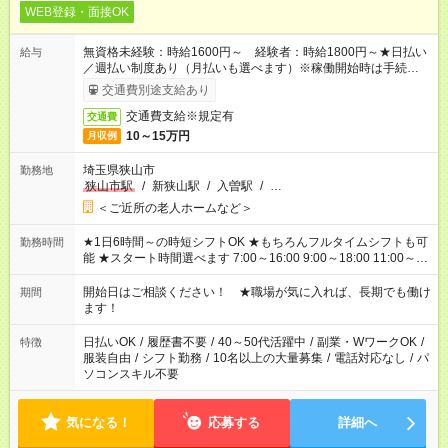
WEB登録・面接OK
無資格未経験：時給1600円～ 経験者：時給1800円～★日払い
給与
／週払い制度あり（月払いも選べます）※稼働開始時は手続き完
了次第のお支払いとなります。
交通費別途支給あり
交通費支給※規定有
交通費
10～15万円
月収例
埼玉県狭山市
勤務地
狭山市駅
/
新狭山駅
/
入曽駅
/
…
＜ご近所の老人ホームなど＞
★1日6時間～の時短シフトOK ★もちろんフルタイムシフトも可
勤務時間
能 ★スタート時間選べます 7:00～16:00 9:00～18:00 11:00～
20:00 など 残業なし！ ※Wワークの場合、他のお仕事と合わせ
週40時間超の就業はご案内できません ※法令に基づき、週20時
開始日はご相談ください！ ★職場が気に入れば、長期でも働け
期間
間以上勤務は社会保険への加入対象となります ※労働者派遣法
ます！
（日雇い派遣の原則禁止）により、短時間・短期間の就業はご
案内が難しい場合があります
日払いOK
/
履歴書不要
/
40～50代活躍中
/
副業・WワークOK
/
特徴
服装自由
/
シフト勤務
/
10名以上の大量募集
/
電話対応なし
/
パ
ソコンスキル不要
気になる！
応募する
詳細へ