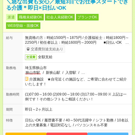
＼急な出費も安心／最短3日でお仕事スタートでき
る介護＊即日×日払いOK
派遣
職種未経験OK
社会人未経験OK
ブランクOK
WEB登録・面接OK
無資格の方：時給1500円～1875円 / 介護福祉士：時給1800円～
給与
2250円 / 初任者以上：時給1600円～2000円 ■日払いOK ■
日収例：1万2000円（時給1500円×8h）
交通費別途支給あり
全額支給
交通費
埼玉県狭山市
勤務地
狭山市駅
/
新狭山駅
/
入曽駅
/
…
介護施設 ★自宅近くの施設など、ご希望に合わせてご紹介
いたします！
(1)07:00～16:00 (2)09:00～18:00 (3)17:00～09:00 ※ 上記は一
勤務時間
例です！その他シフトもご相談ください！
即日～2ヶ月以上
期間
日払いOK
/
履歴書不要
/
40～50代活躍中
/
シフト勤務
/
10名以
特徴
上の大量募集
/
電話対応なし
/
パソコンスキル不要