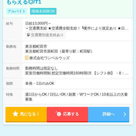
もらえる◎/T1
アルバイト
職種未経験OK
日給13,000円～
給与
＋交通費支給 ★交通費全額支給！ ┗案件により規定あり ★日払
いOK！（規定あり） ┗働いたその日に現金GET♪ お仕事後はコ
交通費別途支給あり
ンビニATMから 日払い分を引き落とせます！ 【試用期間】試
用期間なし
東京都町田市
勤務地
東京都町田市原町田（最寄り駅：町田駅）
株式会社ワンベルウッズ
勤務時間は指定なし
勤務時間
変形労働時間制 想定労働時間160時間/月 【シフト例】 ・8：00
～21：00
単発・1日のみOK
期間
週1日からOK / 日払いOK / 副業・WワークOK / 10名以上の大量
特徴
募集
気になる！
応募する
詳細へ