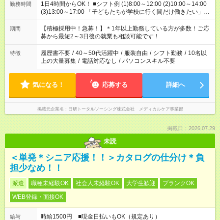
1日4時間からOK！ ■シフト例 (1)8:00～12:00 (2)10:00～14:00
勤務時間
(3)13:00～17:00 「子どもたちが学校に行く間だけ働きたい」
「余裕を持って夕飯の準備がしたい」 「午前中は働いて、午後
はプライベートの時間にしたい」 など、ご希望を教えてくださ
【積極採用中！急募！】＊1年以上勤務している方が多数！ご応
期間
いね。 ※Wワーク希望の方へ 今ご覧のお仕事で希望する勤務時
募から最短2～3日後の就業も相談可能です！
間と、もう1つのお仕事の勤務時間。 合計で週40時間を超える
場合は応募できません。
履歴書不要
/
40～50代活躍中
/
服装自由
/
シフト勤務
/
10名以
特徴
上の大量募集
/
電話対応なし
/
パソコンスキル不要
気になる！
応募する
詳細へ
掲載元企業名
日研トータルソーシング株式会社 メディカルケア事業部
掲載日：2026.07.29
未読
＜単発＊シニア応援！！＞カタログの仕分け＊負
担少なめ！！
派遣
職種未経験OK
社会人未経験OK
大学生歓迎
ブランクOK
WEB登録・面接OK
時給1500円 ■現金日払いもOK（規定あり）
給与