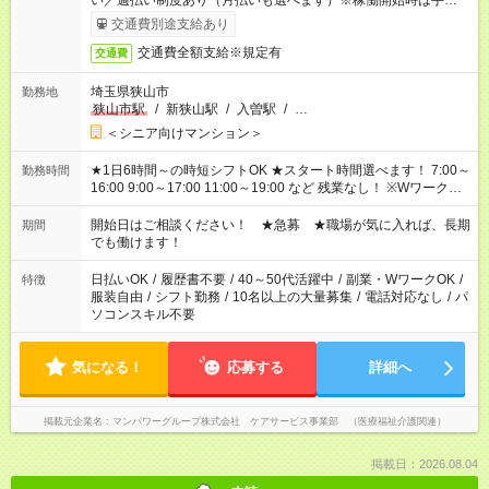
い／週払い制度あり（月払いも選べます）※稼働開始時は手続き
完了次第のお支払いとなります。
交通費別途支給あり
交通費全額支給※規定有
交通費
埼玉県狭山市
勤務地
狭山市駅
/
新狭山駅
/
入曽駅
/
…
＜シニア向けマンション＞
★1日6時間～の時短シフトOK ★スタート時間選べます！ 7:00～
勤務時間
16:00 9:00～17:00 11:00～19:00 など 残業なし！ ※Wワークの
場合、他のお仕事と合わせ週40時間超の就業はご案内できませ
ん ※法令に基づき、週20時間以上勤務は社会保険への加入対象
開始日はご相談ください！ ★急募 ★職場が気に入れば、長期
期間
となります ※労働者派遣法（日雇い派遣の原則禁止）により、
でも働けます！
短時間・短期間の就業はご案内が難しい場合があります
日払いOK
/
履歴書不要
/
40～50代活躍中
/
副業・WワークOK
/
特徴
服装自由
/
シフト勤務
/
10名以上の大量募集
/
電話対応なし
/
パ
ソコンスキル不要
気になる！
応募する
詳細へ
掲載元企業名
マンパワーグループ株式会社 ケアサービス事業部 （医療福祉介護関連）
掲載日：2026.08.04