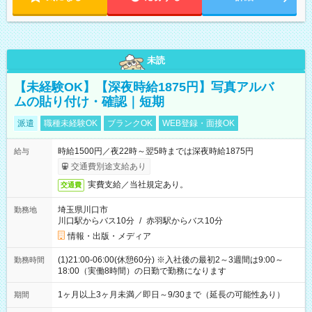
未読
【未経験OK】【深夜時給1875円】写真アルバ
ムの貼り付け・確認｜短期
派遣
職種未経験OK
ブランクOK
WEB登録・面接OK
時給1500円／夜22時～翌5時までは深夜時給1875円
給与
交通費別途支給あり
実費支給／当社規定あり。
交通費
埼玉県川口市
勤務地
川口駅からバス10分
/
赤羽駅からバス10分
情報・出版・メディア
(1)21:00-06:00(休憩60分) ※入社後の最初2～3週間は9:00～
勤務時間
18:00（実働8時間）の日勤で勤務になります
1ヶ月以上3ヶ月未満／即日～9/30まで（延長の可能性あり）
期間