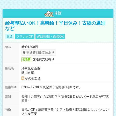
未読
給与即払いOK！高時給！平日休み！古紙の選別
など
派遣
ブランクOK
WEB登録・面接OK
時給1800円
給与
交通費別途支給あり
交通費支給有り
交通費
埼玉県狭山市
勤務地
狭山市駅
その他製造
8:30～17:30 ※表記のうち実働8時間です。
勤務時間
長期【ご応募から1週間以内(最短2日目)のスピード就業が可能】
期間
即日～
日払いOK
/
履歴書不要
/
シフト勤務
/
電話対応なし
/
パソコン
特徴
スキル不要