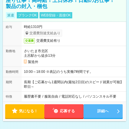
座り仕事！高時給！土日休み！日勤のお仕事！
製品の封入・梱包
派遣
ブランクOK
WEB登録・面接OK
時給1310円
給与
交通費別途支給あり
交通費支給有り
交通費
さいたま市北区
勤務地
土呂駅から徒歩13分
製造外
10:00～18:00 ※表記のうち実働7時間です。
勤務時間
長期【ご応募から1週間以内(最短2日目)のスピード就業が可能】
期間
即日～
履歴書不要
/
服装自由
/
電話対応なし
/
パソコンスキル不要
特徴
気になる！
応募する
詳細へ