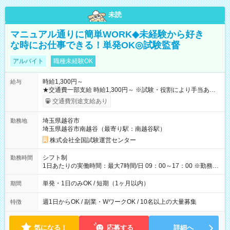
未読
マニュアル通りに簡単WORK◆未経験から好き
な時にお仕事できる！単発OK◎試験監督
アルバイト
職種未経験OK
時給1,300円～
給与
★交通費一部支給 時給1,300円～ ※試験・役割により手当あり
※勤務回数により昇給あり 【即給（前払い）オプションあ
交通費別途支給あり
り！】 希望される場合、勤務から1週間ほどで給与の一部を受け
取れます。 ※手数料418円がかかります。 【過去試験日の収入
埼玉県越谷市
勤務地
例】 ・河合塾模擬試験 8:30～17:30（休憩1時間） 時給1,300円
埼玉県越谷市南越谷（最寄り駅：南越谷駅）
×8時間＝日収10,400円＋交通費 ※当日の役割により時給＋100
円の場合あり ・国家試験 7:00～13:30（休憩なし） 時給1,300
株式会社全国試験運営センター
円（役割手当＋100円）×6時間＝日収8,400円＋交通費 【試用期
間】試用期間なし
シフト制
勤務時間
1日あたりの実働時間：最大7時間/日 09：00～17：00 ※勤務時
間は 試験により異なります。
単発・1日のみOK / 短期（1ヶ月以内）
期間
週1日からOK / 副業・WワークOK / 10名以上の大量募集
特徴
気になる！
応募する
詳細へ