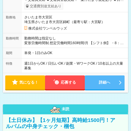
いOK！（規定あり） ┗働いたその日に現金GET♪ お仕事後はコ
交通費別途支給あり
ンビニATMから 日払い分を引き落とせます！ 【試用期間】試
用期間なし
さいたま市大宮区
勤務地
埼玉県さいたま市大宮区錦町（最寄り駅：大宮駅）
株式会社ワンベルウッズ
勤務時間は指定なし
勤務時間
変形労働時間制 想定労働時間160時間/月 【シフト例】 ・8：00
～21：00
単発・1日のみOK
期間
週1日からOK / 日払いOK / 副業・WワークOK / 10名以上の大量
特徴
募集
気になる！
応募する
詳細へ
未読
【土日休み】【1ヶ月短期】高時給1500円！ア
ルバムの中身チェック・梱包