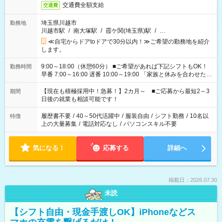
交通費全額支給
交通費
埼玉県川越市
勤務地
川越市駅
/
南大塚駅
/
霞ケ関(埼玉県)駅
/
…
≪自宅からドアtoドアで30分以内！≫ご希望の勤務地を紹介
します。
9:00～18:00（休憩60分） ■ご希望があれば下記シフトもOK！
勤務時間
早番 7:00～16:00 遅番 10:00～19:00 「家族と休みを合わせた
い」 「余裕を持って夕飯の準備がしたい」 「できれば残業はし
たくない」 など、ご希望を教えてくださいね。 ※Wワーク希望
【現在も積極採用中！急募！】2カ月～ ■ご応募から最短2～3
期間
の方へ 今ご覧のお仕事で希望する勤務時間と、もう1つのお仕事
日後の就業も相談可能です！
の勤務時間。 合計で週40時間を超える場合は応募できません。
履歴書不要
/
40～50代活躍中
/
服装自由
/
シフト勤務
/
10名以
特徴
上の大量募集
/
電話対応なし
/
パソコンスキル不要
気になる！
応募する
詳細へ
掲載日：2026.07.30
未読
【シフト自由・現金手渡しOK】iPhoneなどス