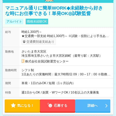
マニュアル通りに簡単WORK◆未経験から好き
な時にお仕事できる！単発OK◎試験監督
アルバイト
職種未経験OK
時給1,300円～
給与
★交通費一部支給 時給1,300円～ ※試験・役割により手当あり
※勤務回数により昇給あり 【即給（前払い）オプションあ
交通費別途支給あり
り！】 希望される場合、勤務から1週間ほどで給与の一部を受け
取れます。 ※手数料418円がかかります。 【過去試験日の収入
さいたま市大宮区
勤務地
例】 ・河合塾模擬試験 8:30～17:30（休憩1時間） 時給1,300円
埼玉県埼玉県さいたま市大宮区錦町（最寄り駅：大宮駅）
×8時間＝日収10,400円＋交通費 ※当日の役割により時給＋100
円の場合あり ・国家試験 7:00～13:30（休憩なし） 時給1,300
株式会社全国試験運営センター
円（役割手当＋100円）×6時間＝日収8,400円＋交通費 【試用期
間】試用期間なし
シフト制
勤務時間
1日あたりの実働時間：最大7時間/日 09：00～17：00 ※勤務時
間は 試験により異なります。
単発・1日のみOK / 短期（1ヶ月以内）
期間
週1日からOK / 副業・WワークOK / 10名以上の大量募集
特徴
気になる！
応募する
詳細へ