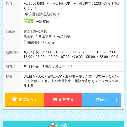
■日給16,840円～ ■日払いOK ■実働3時間5,120円のお仕事あ
給与
ります！
交通費別途支給あり
一部支給
交通費
東京都千代田区
勤務地
東京駅
/
水道橋駅
/
有楽町駅
/
…
株式会社マッシュ
■シフト例 ・07:00～19:30 ・09:00～12:00 ・10:00～17:00 ・
勤務時間
18:00～23:00 ・19:00～07:00 ・20:00～09:00 ・22:00～06:00
etc ★最短で3時間で5,120円のお仕事から 15時間で2万円近く稼
げるお仕事も！ ご希望のお時間に合わせてご紹介！ ※シフトは
■１日のみ・1回だけお仕事OK！
期間
現場によって異なります。 ※勿論、休憩時間はあるのでご安心
ください！
週1日からOK
/
日払いOK
/
履歴書不要
/
副業・WワークOK
/
シ
特徴
フト勤務
/
10名以上の大量募集
/
電話対応なし
/
パソコンスキ
ル不要
気になる！
応募する
詳細へ
未読