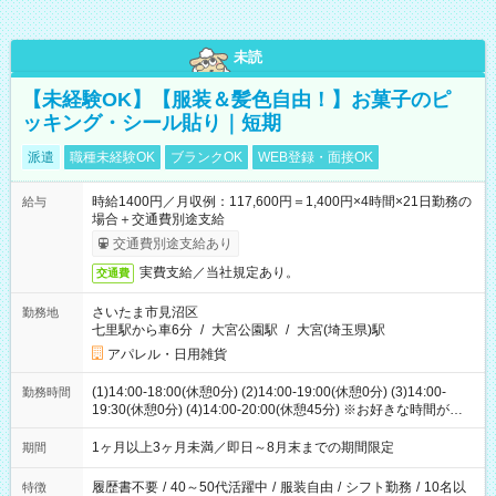
未読
【未経験OK】【服装＆髪色自由！】お菓子のピ
ッキング・シール貼り｜短期
派遣
職種未経験OK
ブランクOK
WEB登録・面接OK
時給1400円／月収例：117,600円＝1,400円×4時間×21日勤務の
給与
場合＋交通費別途支給
交通費別途支給あり
実費支給／当社規定あり。
交通費
さいたま市見沼区
勤務地
七里駅から車6分
/
大宮公園駅
/
大宮(埼玉県)駅
アパレル・日用雑貨
(1)14:00-18:00(休憩0分) (2)14:00-19:00(休憩0分) (3)14:00-
勤務時間
19:30(休憩0分) (4)14:00-20:00(休憩45分) ※お好きな時間が選べ
ます
1ヶ月以上3ヶ月未満／即日～8月末までの期間限定
期間
履歴書不要
/
40～50代活躍中
/
服装自由
/
シフト勤務
/
10名以
特徴