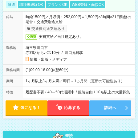
派遣
職種未経験OK
ブランクOK
WEB登録・面接OK
時給1500円／月収例：252,000円＝1,500円×8時間×21日勤務の
給与
場合＋交通費別途支給
交通費別途支給あり
実費支給／当社規定あり。
交通費
埼玉県川口市
勤務地
赤羽駅からバス10分
/
川口元郷駅
情報・出版・メディア
(1)09:00-18:00(休憩60分)
勤務時間
1ヶ月以上3ヶ月未満／即日～1ヵ月間（更新の可能性あり）
期間
履歴書不要
/
40～50代活躍中
/
服装自由
/
10名以上の大量募集
特徴
気になる！
応募する
詳細へ
未読