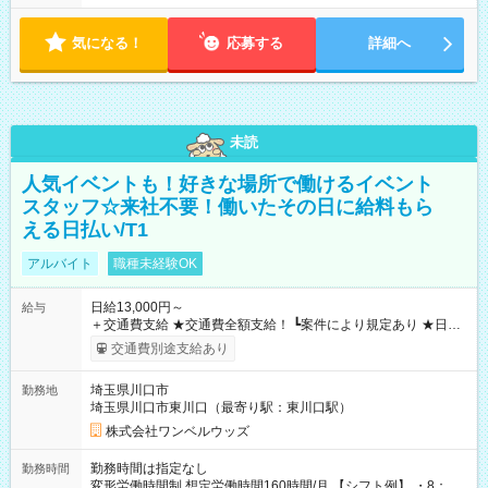
気になる！
応募する
詳細へ
未読
人気イベントも！好きな場所で働けるイベント
スタッフ☆来社不要！働いたその日に給料もら
える日払い/T1
アルバイト
職種未経験OK
日給13,000円～
給与
＋交通費支給 ★交通費全額支給！ ┗案件により規定あり ★日払
いOK！（規定あり） ┗働いたその日に現金GET♪ お仕事後はコ
交通費別途支給あり
ンビニATMから 日払い分を引き落とせます！ 【試用期間】試
用期間なし
埼玉県川口市
勤務地
埼玉県川口市東川口（最寄り駅：東川口駅）
株式会社ワンベルウッズ
勤務時間は指定なし
勤務時間
変形労働時間制 想定労働時間160時間/月 【シフト例】 ・8：00