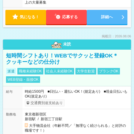
上の大量募集
気になる！
応募する
詳細へ
掲載日：2026.08.06
未読
短時間シフトあり！WEBでサクッと登録OK＊
クッキーなどの仕分け
派遣
職種未経験OK
社会人未経験OK
大学生歓迎
ブランクOK
WEB登録・面接OK
時給1500円 ■日払い・週払いOK！(規定あり) ■現金日払いも
給与
OK(規定あり)
交通費別途支給あり
東京都新宿区
勤務地
新宿駅
/
新宿三丁目駅
大手物流会社（年齢不問／「無理なく続けられる」と好評の
職場です！）