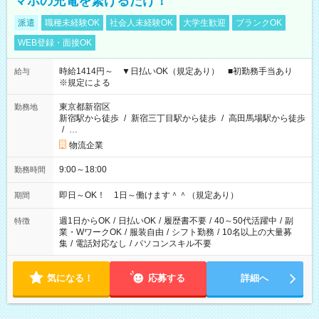
マホの充電を繋げるだけ！
派遣
職種未経験OK
社会人未経験OK
大学生歓迎
ブランクOK
WEB登録・面接OK
時給1414円～ ▼日払いOK（規定あり） ■初勤務手当あり
給与
※規定による
東京都新宿区
勤務地
新宿駅から徒歩
/
新宿三丁目駅から徒歩
/
高田馬場駅から徒歩
/
…
物流企業
9:00～18:00
勤務時間
即日～OK！ 1日～働けます＾＾（規定あり）
期間
週1日からOK
/
日払いOK
/
履歴書不要
/
40～50代活躍中
/
副
特徴
業・WワークOK
/
服装自由
/
シフト勤務
/
10名以上の大量募
集
/
電話対応なし
/
パソコンスキル不要
気になる！
応募する
詳細へ