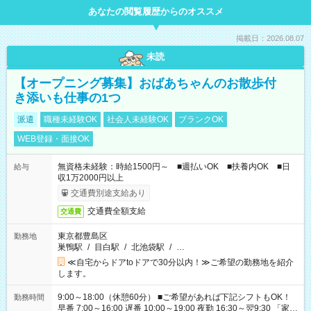
あなたの閲覧履歴からのオススメ
掲載日：2026.08.07
未読
【オープニング募集】おばあちゃんのお散歩付
き添いも仕事の1つ
派遣
職種未経験OK
社会人未経験OK
ブランクOK
WEB登録・面接OK
無資格未経験：時給1500円～ ■週払いOK ■扶養内OK ■日
給与
収1万2000円以上
交通費別途支給あり
交通費全額支給
交通費
東京都豊島区
勤務地
巣鴨駅
/
目白駅
/
北池袋駅
/
…
≪自宅からドアtoドアで30分以内！≫ご希望の勤務地を紹介
します。
9:00～18:00（休憩60分） ■ご希望があれば下記シフトもOK！
勤務時間
早番 7:00～16:00 遅番 10:00～19:00 夜勤 16:30～翌9:30 「家族