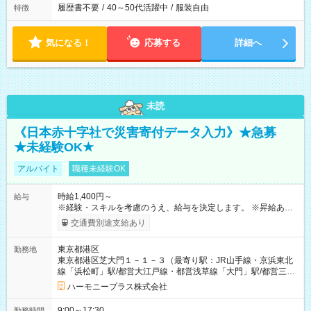
履歴書不要
/
40～50代活躍中
/
服装自由
特徴
気になる！
応募する
詳細へ
未読
《日本赤十字社で災害寄付データ入力》★急募
★未経験OK★
アルバイト
職種未経験OK
時給1,400円～
給与
※経験・スキルを考慮のうえ、給与を決定します。 ※昇給あり
（勤務実績・評価による） ※残業が発生した場合は、時間外手
交通費別途支給あり
当を全額支給します。 ※交通費支給（月額上限50,000円／当社
規定による） ※給与は月末締め、翌月15日払いです。 ※試用期
東京都港区
勤務地
間中も給与・待遇に変更はありません。 【試用期間】試用期間
東京都港区芝大門１－１－３（最寄り駅：JR山手線・京浜東北
あり 試用期間の長さ：1ヶ月 雇用形態、給与は本採用時と同じ
線「浜松町」駅/都営大江戸線・都営浅草線「⼤⾨」駅/都営三田
です。 試用期間中は、健康保険などの福利厚生の一部が制限さ
線「御成⾨」駅）
れる可能性があります。
ハーモニープラス株式会社
9:00～17:30
勤務時間