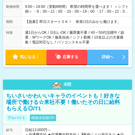
9:00～18:00（実動8時間） 希望の時間帯を選べます！ ＜シフト
勤務時間
例＞ ・8：30～12：00 ・10：00～19：00 ・17：00～22：00
・13：00～22：00 ・22：00～翌6：00 など
【急募】即日スタートＯＫ！ 単発1日のみから働けます。
期間
週1日からOK
/
日払いOK
/
履歴書不要
/
40～50代活躍中
/
副
特徴
業・WワークOK
/
服装自由
/
シフト勤務
/
10名以上の大量募
集
/
電話対応なし
/
パソコンスキル不要
気になる！
応募する
詳細へ
未読
ちいさいかわいいキャラのイベントも！好きな
場所で働ける☆来社不要！働いたその日に給料
もらえる◎/T1
アルバイト
職種未経験OK
日給13,000円～
給与
＋交通費支給 ★交通費全額支給！ ┗案件により規定あり ★日払