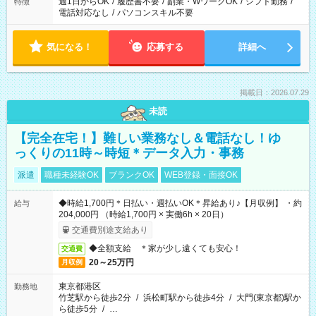
週1日からOK
/
履歴書不要
/
副業・WワークOK
/
シフト勤務
/
特徴
電話対応なし
/
パソコンスキル不要
気になる！
応募する
詳細へ
掲載日：2026.07.29
未読
【完全在宅！】難しい業務なし＆電話なし！ゆ
っくりの11時～時短＊データ入力・事務
派遣
職種未経験OK
ブランクOK
WEB登録・面接OK
◆時給1,700円＊日払い・週払いOK＊昇給あり♪【月収例】 ・約
給与
204,000円 （時給1,700円 × 実働6h × 20日）
交通費別途支給あり
◆全額支給 ＊家が少し遠くても安心！
交通費
20～25万円
月収例
東京都港区
勤務地
竹芝駅から徒歩2分
/
浜松町駅から徒歩4分
/
大門(東京都)駅か
ら徒歩5分
/
…