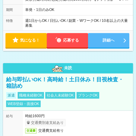
～21：00
単発・1日のみOK
期間
週1日からOK / 日払いOK / 副業・WワークOK / 10名以上の大量
特徴
募集
気になる！
応募する
詳細へ
未読
給与即払いOK！高時給！土日休み！目視検査・
箱詰め
派遣
職種未経験OK
社会人未経験OK
ブランクOK
WEB登録・面接OK
時給1600円
給与
交通費別途支給あり
交通費支給有り
交通費