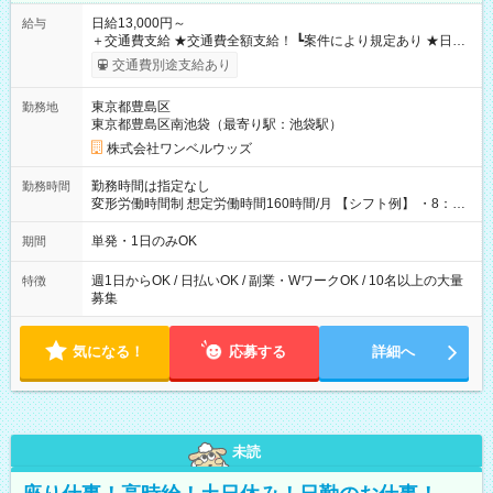
日給13,000円～
給与
＋交通費支給 ★交通費全額支給！ ┗案件により規定あり ★日払
いOK！（規定あり） ┗働いたその日に現金GET♪ お仕事後はコ
交通費別途支給あり
ンビニATMから 日払い分を引き落とせます！ 【試用期間】試
用期間なし
東京都豊島区
勤務地
東京都豊島区南池袋（最寄り駅：池袋駅）
株式会社ワンベルウッズ
勤務時間は指定なし
勤務時間
変形労働時間制 想定労働時間160時間/月 【シフト例】 ・8：00
～21：00
単発・1日のみOK
期間
週1日からOK / 日払いOK / 副業・WワークOK / 10名以上の大量
特徴
募集
気になる！
応募する
詳細へ
未読