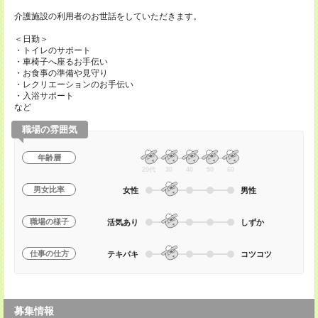
介護施設の利用者のお世話をしていただきます。
＜日勤＞
・トイレのサポート
・車椅子へ座るお手伝い
・お食事の準備や見守り
・レクリエーションのお手伝い
・入浴サポート
など
職場の雰囲気
年齢層
20代
30
40
50
60
男女比率
女性
男性
職場の様子
活気あり
しずか
仕事の仕方
テキパキ
コツコツ
募集情報