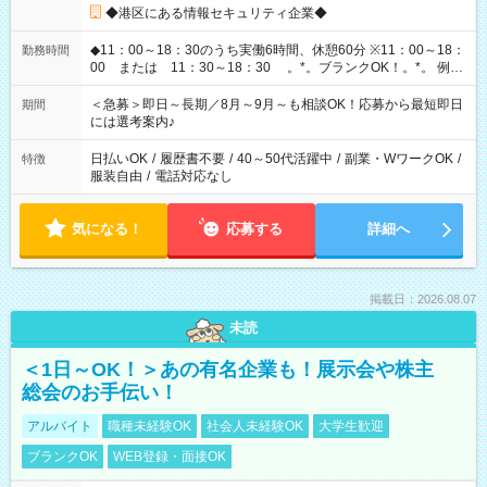
◆港区にある情報セキュリティ企業◆
◆11：00～18：30のうち実働6時間、休憩60分 ※11：00～18：
勤務時間
00 または 11：30～18：30 。*。ブランクOK！。*。 例え
ば前職が、 在宅/財団法人/事務/コールセンター/受付/販売/カフェ
スタッフ スイーツ販売/ホテルフロント/化粧品販売/など 様々な
＜急募＞即日～長期／8月～9月～も相談OK！応募から最短即日
期間
業界から入社して活躍されています♪
には選考案内♪
日払いOK
/
履歴書不要
/
40～50代活躍中
/
副業・WワークOK
/
特徴
服装自由
/
電話対応なし
気になる！
応募する
詳細へ
掲載日：2026.08.07
未読
＜1日～OK！＞あの有名企業も！展示会や株主
総会のお手伝い！
アルバイト
職種未経験OK
社会人未経験OK
大学生歓迎
ブランクOK
WEB登録・面接OK