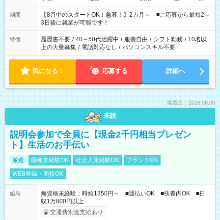
と休みを合わせたい」 「余裕を持って夕飯の準備がしたい」
「できれば残業はしたくない」 など、ご希望を教えてください
【8月中のスタートOK！急募！】2カ月～ ■ご応募から最短2～
期間
ね。 ※Wワーク希望の方へ 今ご覧のお仕事で希望する勤務時間
3日後に就業が可能です！
と、もう1つのお仕事の勤務時間。 合計で週40時間を超える場
合は応募できません。
履歴書不要
/
40～50代活躍中
/
服装自由
/
シフト勤務
/
10名以
特徴
上の大量募集
/
電話対応なし
/
パソコンスキル不要
気になる！
応募する
詳細へ
掲載日：2026.08.06
未読
説明会参加で全員に【現金2千円相当プレゼン
ト】生活のお手伝い
派遣
職種未経験OK
社会人未経験OK
ブランクOK
WEB登録・面接OK
無資格未経験：時給1350円～ ■週払いOK ■扶養内OK ■日
給与
収1万800円以上
交通費別途支給あり