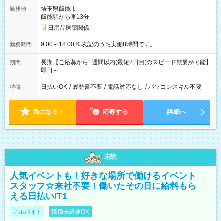
埼玉県飯能市
勤務地
飯能駅から車13分
日用品医薬関係
9:00～18:00 ※表記のうち実働8時間です。
勤務時間
長期【ご応募から1週間以内(最短2日目)のスピード就業が可能】
期間
即日～
日払いOK
/
履歴書不要
/
電話対応なし
/
パソコンスキル不要
特徴
気になる！
応募する
詳細へ
未読
人気イベントも！好きな場所で働けるイベント
スタッフ☆来社不要！働いたその日に給料もら
える日払い/T1
アルバイト
職種未経験OK