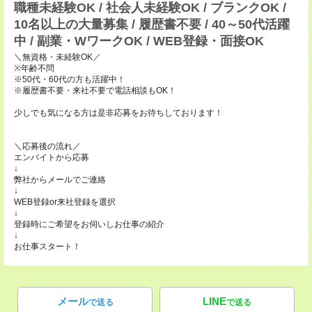
職種未経験OK / 社会人未経験OK / ブランクOK /
10名以上の大量募集 / 履歴書不要 / 40～50代活躍
中 / 副業・WワークOK / WEB登録・面接OK
＼無資格・未経験OK／
※年齢不問
※50代・60代の方も活躍中！
※履歴書不要・来社不要で電話相談もOK！
少しでも気になる方は是非応募をお待ちしております！
＼応募後の流れ／
エンバイトから応募
↓
弊社からメールでご連絡
↓
WEB登録or来社登録を選択
↓
登録時にご希望をお伺いしお仕事の紹介
↓
お仕事スタート！
メール
LINE
で送る
で送る