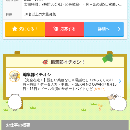
実働時間：7時間30分/日 ○応募歓迎○ ・月～金の週5日稼働いた
だける方 ・実働時間：7.5時間（休憩1時間）
10名以上の大量募集
特徴
気になる！
応募する
詳細へ
編集部イチオシ
【完全在宅！】難しい業務なし＆電話なし！ゆっくりの11
時～時短＊データ入力・事務、＜SEKAI NO OWARI＊8月15
日・16日＞ドーム公演のサポートバイトなど
(8/7UP!)
お仕事の概要