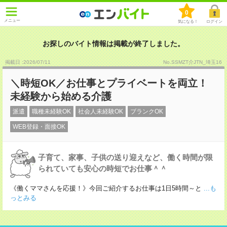
0
メニュー
気になる！
ログイン
お探しのバイト情報は掲載が終了しました。
掲載日 :2026
/
07
/
11
No.SSMZT介JTN_埼玉16
＼時短OK／お仕事とプライベートを両立！
未経験から始める介護
派遣
職種未経験OK
社会人未経験OK
ブランクOK
WEB登録・面接OK
子育て、家事、子供の送り迎えなど、働く時間が限
られていても安心の時短でお仕事＾＾
《働くママさんを応援！》今回ご紹介するお仕事は1日5時間～と
...も
っとみる