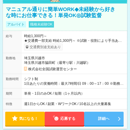
マニュアル通りに簡単WORK◆未経験から好き
な時にお仕事できる！単発OK◎試験監督
アルバイト
職種未経験OK
時給1,300円～
給与
★交通費一部支給 時給1,300円～ ※試験・役割により手当あり
※勤務回数により昇給あり 【即給（前払い）オプションあ
交通費別途支給あり
り！】 希望される場合、勤務から1週間ほどで給与の一部を受け
取れます。 ※手数料418円がかかります。 【過去試験日の収入
埼玉県川越市
勤務地
例】 ・河合塾模擬試験 8:30～17:30（休憩1時間） 時給1,300円
埼玉県川越市脇田町（最寄り駅：川越駅）
×8時間＝日収10,400円＋交通費 ※当日の役割により時給＋100
円の場合あり ・国家試験 7:00～13:30（休憩なし） 時給1,300
株式会社全国試験運営センター
円（役割手当＋100円）×6時間＝日収8,400円＋交通費 【試用期
間】試用期間なし
シフト制
勤務時間
1日あたりの実働時間：最大7時間/日 09：00～17：00 ※勤務時
間は 試験により異なります。
単発・1日のみOK / 短期（1ヶ月以内）
期間
週1日からOK / 副業・WワークOK / 10名以上の大量募集
特徴
気になる！
応募する
詳細へ