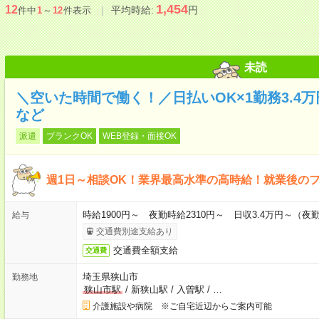
1,454
12
平均時給:
円
件中
1
～
12
件表示
未読
＼空いた時間で働く！／日払いOK×1勤務3.4
など
派遣
ブランクOK
WEB登録・面接OK
週1日～相談OK！業界最高水準の高時給！就業後の
時給1900円～ 夜勤時給2310円～ 日収3.4万円～（夜勤時
給与
交通費別途支給あり
交通費全額支給
交通費
埼玉県狭山市
勤務地
狭山市駅
/
新狭山駅
/
入曽駅
/
…
介護施設や病院 ※ご自宅近辺からご案内可能