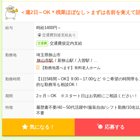
＜週2日～OK＊残業ほぼなし＞まずは名前を覚えて
時給1400円～
給与
交通費別途支給あり
交通費規定内支給
交通費
埼玉県狭山市
勤務地
狭山市駅
/
新狭山駅
/
入曽駅
/
…
【勤務地選べます】有料老人ホーム
【1日5時間～OK】9:00～17:00など ※ご希望の時
勤務時間
的な勤務等も相談OK！
2ヶ月～OK ※スタート日はお気軽にご相談ください！
期間
履歴書不要
/
40～50代活躍中
/
服装自由
/
シフト勤務
/
10名
特徴
不要
気になる！
応募する