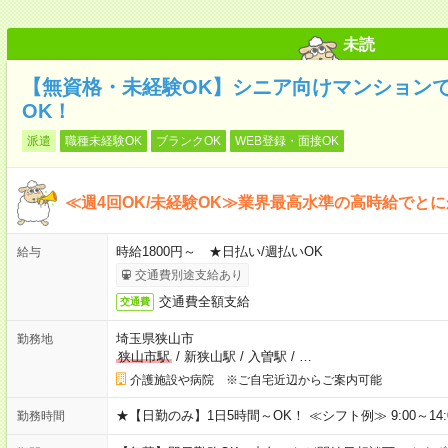
未読
【無資格・未経験OK】シニア向けマンションで
OK！
派遣
職種未経験OK
ブランクOK
WEB登録・面接OK
≪週4回OK/未経験OK≫業界最高水準の高時給でと
時給1800円～ ★日払い/週払いOK
給与
交通費別途支給あり
交通費全額支給
交通費
埼玉県狭山市
勤務地
狭山市駅
/
新狭山駅
/
入曽駅
/
…
介護施設や病院 ※ご自宅近辺からご案内可能
★【日勤のみ】1日5時間～OK！ ≪シフト例≫ 9:00～14:00 10
勤務時間