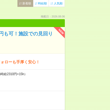
新着順
時給順
人気順
掲載日：2026.08.06
NEW
万円も可！施設での見回り
フォローも手厚く安心！
給2310円×15h）