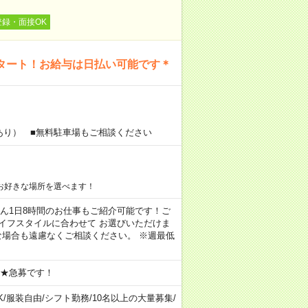
登録・面接OK
タート！お給与は日払い可能です＊
あり） ■無料駐車場もご相談ください
お好きな場所を選べます！
もちろん1日8時間のお仕事もご紹介可能です！ご
イフスタイルに合わせて お選びいただけま
な場合も遠慮なくご相談ください。 ※週最低
 ★急募です！
K
/
服装自由
/
シフト勤務
/
10名以上の大量募集
/