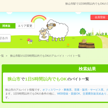
狭山市駅で1日5時間以内でもOK
会員登録
エリア変更
関東版
望条件
一覧
狭山市駅の1日5時間以内でもOKのアルバイト・バイト一覧
検索結果
狭山市
1日5時間以内でもOK
で
のバイト一覧
狭山市のアルバイト情報です。
オフィスワーク・事務系
、
営業・販売・サービス系
、
ます。1日5時間以内でもOKの条件の他に、
WEB登録・面接OK
、
交通費別途支給あり
す。