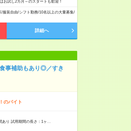
はお試し2カ月～のスタートも歓迎！
K
/
服装自由
/
シフト勤務
/
10名以上の大量募集
/
詳細へ
！食事補助もあり◎／すき
K！のバイト
期間あり 試用期間の長さ：1ヶ…