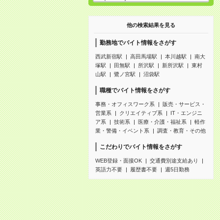
他の検索結果を見る
勤務地でバイト情報をさがす
西武新宿駅
高田馬場駅
本川越駅
南大
塚駅
田無駅
所沢駅
新所沢駅
東村
山駅
鷺ノ宮駅
沼袋駅
職種でバイト情報をさがす
事務・オフィスワーク系
販売・サービス・
営業系
クリエイティブ系
IT・エンジニ
ア系
技術系
医療・介護・福祉系
軽作
業・警備・イベント系
調査・教育・その他
こだわりでバイト情報をさがす
WEB登録・面接OK
交通費別途支給あり
英語力不要
履歴書不要
週5日勤務