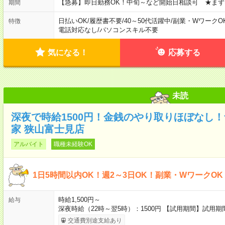
【急募】即日勤務OK！中旬～など開始日相談可 ★まず
期間
日払いOK
/
履歴書不要
/
40～50代活躍中
/
副業・WワークO
特徴
電話対応なし
/
パソコンスキル不要
気になる！
応募する
未読
深夜で時給1500円！金銭のやり取りほぼなし
家 狭山富士見店
アルバイト
職種未経験OK
1日5時間以内OK！週2～3日OK！副業・WワークO
時給1,500円～
給与
深夜時給（22時～翌5時）：1500円 【試用期間】試用
交通費別途支給あり