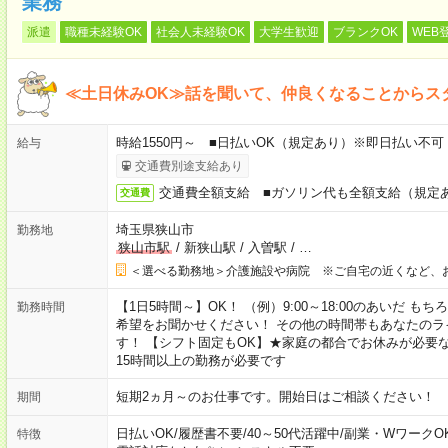
業務
派遣
職種未経験OK
社会人未経験OK
大学生歓迎
ブランクOK
WEB
≪土日休みOK≫話を聞いて、仲良くなることからス
時給1550円～ ■日払いOK（規定あり）※即日払い不可
給与
交通費別途支給あり
交通費全額支給 ■ガソリン代も全額支給（規定
交通費
埼玉県狭山市
勤務地
狭山市駅
/
新狭山駅
/
入曽駅
/
…
＜選べる勤務地＞介護施設や病院 ※ご自宅の近くなど、
【1日5時間～】OK！ （例）9:00～18:00のあいだ 
勤務時間
希望をお聞かせください！ その他の時間帯もあなたのラ
す！ 【シフト固定もOK】★家庭の都合でお休みが必要
15時間以上の勤務が必要です
短期2ヵ月～のお仕事です。開始日はご相談ください！
期間
日払いOK
/
履歴書不要
/
40～50代活躍中
/
副業・WワークO
特徴