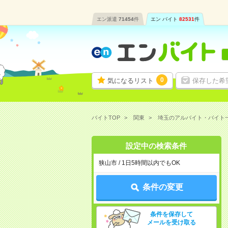
エン派遣
71454
件
エン バイト
82531
件
0
気になるリスト
保存した希
バイトTOP
関東
埼玉のアルバイト・バイト
設定中の検索条件
狭山市 / 1日5時間以内でもOK
条件の変更
条件を保存して
メールを受け取る