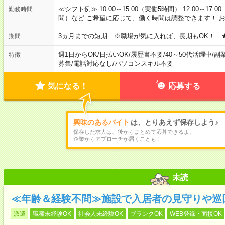
≪シフト例≫ 10:00～15:00（実働5時間） 12:00～17:0
勤務時間
間）など ご希望に応じて、働く時間は調整できます！ 
3ヵ月までの短期 ※職場が気に入れば、長期もOK！ 
期間
週1日からOK
/
日払いOK
/
履歴書不要
/
40～50代活躍中
/
副
特徴
募集
/
電話対応なし
/
パソコンスキル不要
気になる！
応募する
興味のあるバイト
は、とりあえず保存しよう♪
保存した求人は、後からまとめて応募できるよ。
企業からアプローチが届くことも！
未読
≪年齢＆経験不問≫施設で入居者の見守りや巡
派遣
職種未経験OK
社会人未経験OK
ブランクOK
WEB登録・面接OK