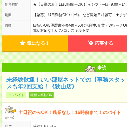
★【日勤のみ】1日5時間～OK！ ≪シフト例≫ 9:00～14:00 10
勤務時間
【急募】即日勤務OK！中旬～など開始日相談可 ★まず
期間
日払いOK
/
履歴書不要
/
40～50代活躍中
/
副業・WワークO
特徴
電話対応なし
/
パソコンスキル不要
気になる！
応募する
未読
未経験歓迎！いい部屋ネットでの【事務スタッフ
スも年2回支給！《狭山店》
アルバイト
職種未経験OK
土日祝のみOK！残業なし！16時前まで！のバイト
時給1,160円～
給与