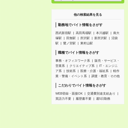
他の検索結果を見る
勤務地でバイト情報をさがす
西武新宿駅
高田馬場駅
本川越駅
南大
塚駅
田無駅
所沢駅
新所沢駅
沼袋
駅
鷺ノ宮駅
東村山駅
職種でバイト情報をさがす
事務・オフィスワーク系
販売・サービス・
営業系
クリエイティブ系
IT・エンジニ
ア系
技術系
医療・介護・福祉系
軽作
業・警備・イベント系
調査・教育・その他
こだわりでバイト情報をさがす
WEB登録・面接OK
交通費別途支給あり
英語力不要
履歴書不要
週5日勤務