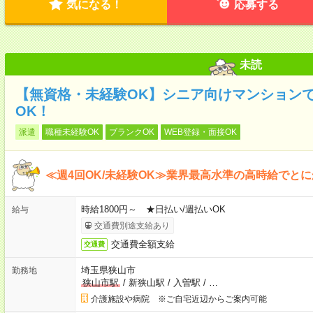
気になる！
応募する
未読
【無資格・未経験OK】シニア向けマンションで
OK！
派遣
職種未経験OK
ブランクOK
WEB登録・面接OK
≪週4回OK/未経験OK≫業界最高水準の高時給でと
時給1800円～ ★日払い/週払いOK
給与
交通費別途支給あり
交通費全額支給
交通費
埼玉県狭山市
勤務地
狭山市駅
/
新狭山駅
/
入曽駅
/
…
介護施設や病院 ※ご自宅近辺からご案内可能