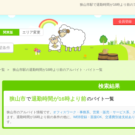
狭山市駅で退勤時間が16時より前の
会員登録
エリア変更
関東版
望条件
一覧
狭山市駅の退勤時間が16時より前のアルバイト・バイト一覧
検索結果
狭山市
退勤時間が16時より前
で
のバイト一覧
狭山市のアルバイト情報です。
オフィスワーク・事務系
、
営業・販売・サービス系
、
ます。退勤時間が16時より前の条件の他に、
WEB登録・面接OK
、
交通費別途支給あり
す。