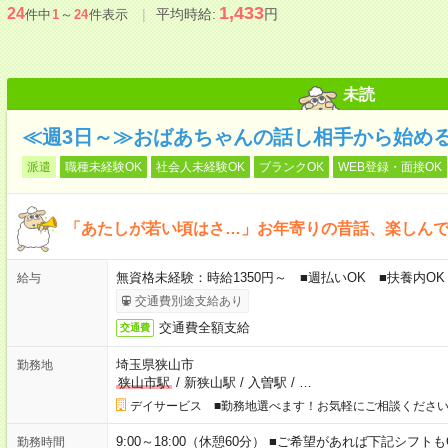
1,433
24
平均時給:
円
件中
1
～
24
件表示
未読
≪週3日～≫おばあちゃんの話し相手から始め
派遣
職種未経験OK
社会人未経験OK
ブランクOK
WEB登録・面接OK
「あたしが若い頃はさ…」お年寄りの昔話、楽しん
無資格未経験：時給1350円～ ■週払いOK ■扶養内OK
給与
交通費別途支給あり
交通費全額支給
交通費
埼玉県狭山市
勤務地
狭山市駅
/
新狭山駅
/
入曽駅
/
…
デイサービス ■勤務地選べます！お気軽にご相談くださ
9:00～18:00（休憩60分） ■ご希望があれば下記シフトもOK！ 
勤務時間