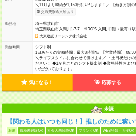
＼11月より時給が1,150円にUPします！／ 【働き方別の
交通費別途支給あり
埼玉県狭山市
勤務地
埼玉県狭山市入間川1-7-7 HIRO’S 入間川1階（最
大東建託リーシング株式会社
シフト制
勤務時間
1日あたりの実働時間：最大8時間/日 【営業時間】 09:30
＼ライフスタイルに合わせて働けます／ ・土日祝だけの
ださい！ ◆1か月ごとのシフト提出制 ◆業務特性およ
いただいております。
気になる！
応募する
未読
【関わる人はいつも同じ！】推しのために稼い
派遣
職種未経験OK
社会人未経験OK
ブランクOK
WEB登録・面接OK