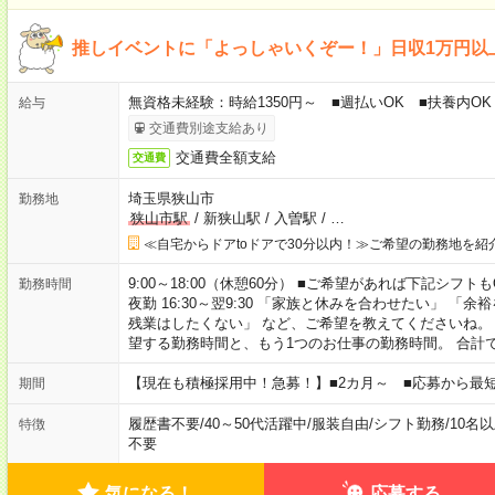
推しイベントに「よっしゃいくぞー！」日収1万円以上
無資格未経験：時給1350円～ ■週払いOK ■扶養内OK
給与
交通費別途支給あり
交通費全額支給
交通費
埼玉県狭山市
勤務地
狭山市駅
/
新狭山駅
/
入曽駅
/
…
≪自宅からドアtoドアで30分以内！≫ご希望の勤務地を紹
9:00～18:00（休憩60分） ■ご希望があれば下記シフトもOK！ 
勤務時間
夜勤 16:30～翌9:30 「家族と休みを合わせたい」 
残業はしたくない」 など、ご希望を教えてくださいね。
望する勤務時間と、もう1つのお仕事の勤務時間。 合計
【現在も積極採用中！急募！】■2カ月～ ■応募から最短
期間
履歴書不要
/
40～50代活躍中
/
服装自由
/
シフト勤務
/
10名
特徴
不要
気になる！
応募する