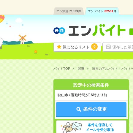
エン派遣
71573
件
エン バイト
82531
件
0
気になるリスト
保存した希
バイトTOP
関東
埼玉のアルバイト・バイト
設定中の検索条件
狭山市 / 退勤時間が16時より前
条件の変更
条件を保存して
メールを受け取る