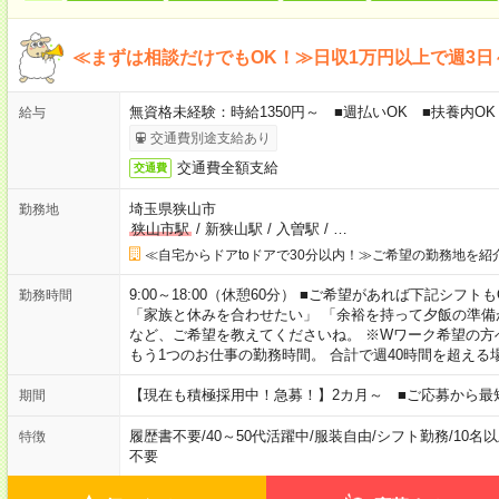
≪まずは相談だけでもOK！≫日収1万円以上で週3日
無資格未経験：時給1350円～ ■週払いOK ■扶養内OK
給与
交通費別途支給あり
交通費全額支給
交通費
埼玉県狭山市
勤務地
狭山市駅
/
新狭山駅
/
入曽駅
/
…
≪自宅からドアtoドアで30分以内！≫ご希望の勤務地を紹
9:00～18:00（休憩60分） ■ご希望があれば下記シフトもOK！ 
勤務時間
「家族と休みを合わせたい」 「余裕を持って夕飯の準備
など、ご希望を教えてくださいね。 ※Wワーク希望の方
もう1つのお仕事の勤務時間。 合計で週40時間を超える
【現在も積極採用中！急募！】2カ月～ ■ご応募から最
期間
履歴書不要
/
40～50代活躍中
/
服装自由
/
シフト勤務
/
10名
特徴
不要