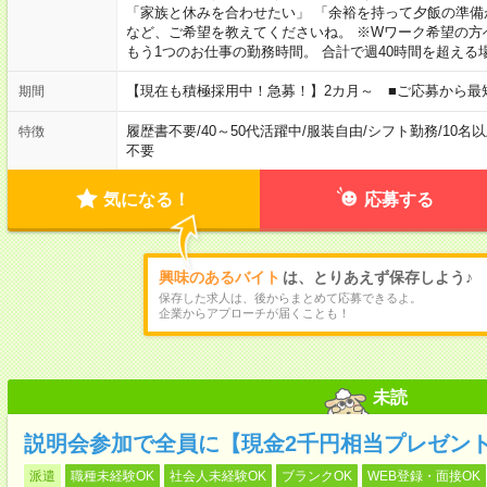
「家族と休みを合わせたい」 「余裕を持って夕飯の準備
など、ご希望を教えてくださいね。 ※Wワーク希望の方
もう1つのお仕事の勤務時間。 合計で週40時間を超える
【現在も積極採用中！急募！】2カ月～ ■ご応募から最
期間
履歴書不要
/
40～50代活躍中
/
服装自由
/
シフト勤務
/
10名
特徴
不要
気になる！
応募する
興味のあるバイト
は、とりあえず保存しよう♪
保存した求人は、後からまとめて応募できるよ。
企業からアプローチが届くことも！
未読
説明会参加で全員に【現金2千円相当プレゼン
派遣
職種未経験OK
社会人未経験OK
ブランクOK
WEB登録・面接OK