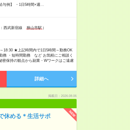
給与例】 ・1日5時間×週…
寄り駅：西武新宿線
狭山市駅
）
～18:30 ★上記時間内で1日5時間～勤務OK
勤務 ・短時間勤務 など お気軽にご相談く
び秘密保持の観点から副業・Wワークはご遠慮
詳細へ
掲載日：2026.08.06
NEW
で休める＊生活サポ