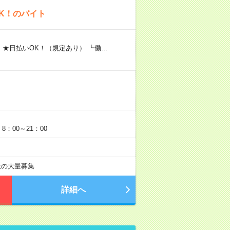
K！のバイト
 ★日払いOK！（規定あり） ┗働…
：00～21：00
以上の大量募集
詳細へ