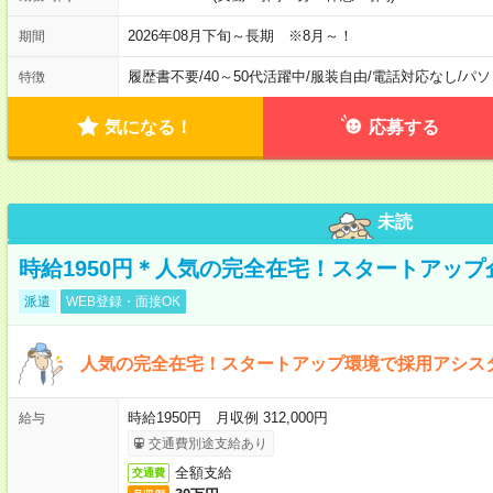
2026年08月下旬～長期 ※8月～！
期間
履歴書不要
/
40～50代活躍中
/
服装自由
/
電話対応なし
/
パソ
特徴
気になる！
応募する
未読
時給1950円＊人気の完全在宅！スタートアッ
派遣
WEB登録・面接OK
人気の完全在宅！スタートアップ環境で採用アシス
時給1950円 月収例 312,000円
給与
交通費別途支給あり
全額支給
交通費