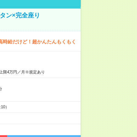
タン×完全座り
高時給だけど！超かんたんもくもく
上限4万円／月※規定あり
分
5:10）