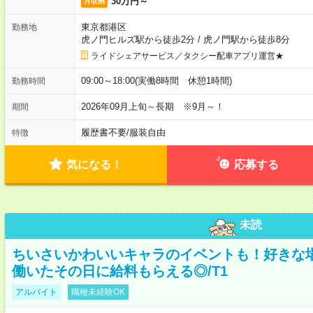
30万円～
月収例
東京都港区
勤務地
虎ノ門ヒルズ駅から徒歩2分
/
虎ノ門駅から徒歩8分
ライドシェアサービス／タクシー配車アプリ運営★
09:00～18:00(実働8時間 休憩1時間)
勤務時間
2026年09月上旬～長期 ※9月～！
期間
履歴書不要
/
服装自由
特徴
気になる！
応募する
未読
ちいさいかわいいキャラのイベントも！好きな
働いたその日に給料もらえる◎/T1
アルバイト
職種未経験OK