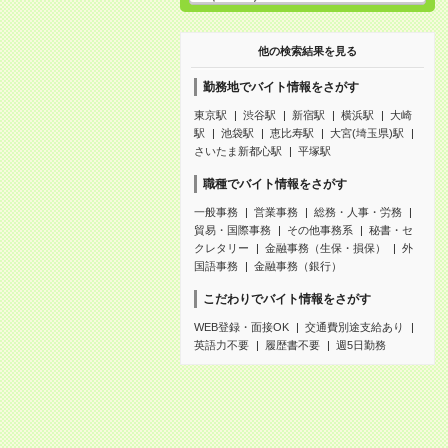
他の検索結果を見る
勤務地でバイト情報をさがす
東京駅
渋谷駅
新宿駅
横浜駅
大崎
駅
池袋駅
恵比寿駅
大宮(埼玉県)駅
さいたま新都心駅
平塚駅
職種でバイト情報をさがす
一般事務
営業事務
総務・人事・労務
貿易・国際事務
その他事務系
秘書・セ
クレタリー
金融事務（生保・損保）
外
国語事務
金融事務（銀行）
こだわりでバイト情報をさがす
WEB登録・面接OK
交通費別途支給あり
英語力不要
履歴書不要
週5日勤務