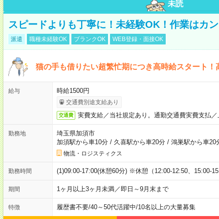
未読
スピードよりも丁寧に！未経験OK！作業はカン
派遣
職種未経験OK
ブランクOK
WEB登録・面接OK
猫の手も借りたい超繁忙期につき高時給スタート！
時給1500円
給与
交通費別途支給あり
実費支給／当社規定あり。通勤交通費実費支払／
交通費
埼玉県加須市
勤務地
加須駅から車10分
/
久喜駅から車20分
/
鴻巣駅から車20
物流・ロジスティクス
(1)09:00-17:00(休憩60分) ※休憩（12:00-12:50、15:00-1
勤務時間
1ヶ月以上3ヶ月未満／即日～9月末まで
期間
履歴書不要
/
40～50代活躍中
/
10名以上の大量募集
特徴