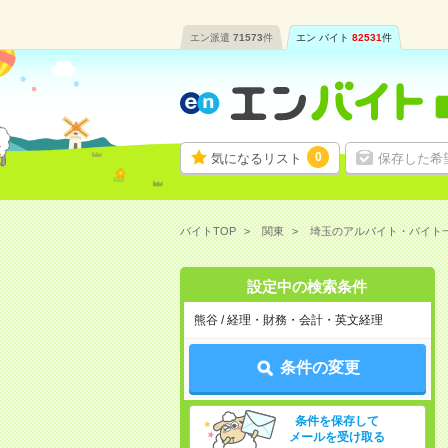
エン派遣
71573
件
エン バイト
82531
件
0
気になるリスト
保存した希
バイトTOP
関東
埼玉のアルバイト・バイト
設定中の検索条件
熊谷 / 経理・財務・会計・英文経理
条件の変更
条件を保存して
メールを受け取る