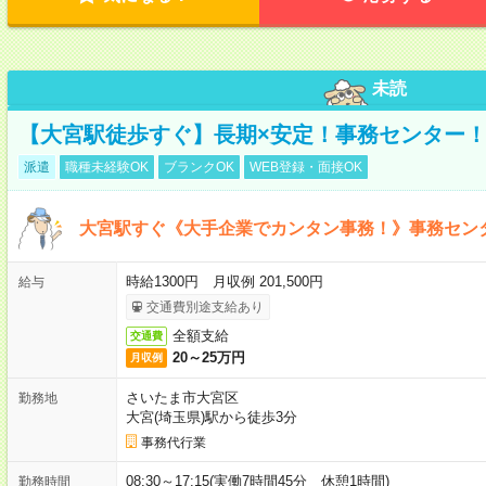
未読
【大宮駅徒歩すぐ】長期×安定！事務センター
派遣
職種未経験OK
ブランクOK
WEB登録・面接OK
大宮駅すぐ《大手企業でカンタン事務！》事務セン
時給1300円 月収例 201,500円
給与
交通費別途支給あり
全額支給
交通費
20～25万円
月収例
さいたま市大宮区
勤務地
大宮(埼玉県)駅から徒歩3分
事務代行業
08:30～17:15(実働7時間45分 休憩1時間)
勤務時間