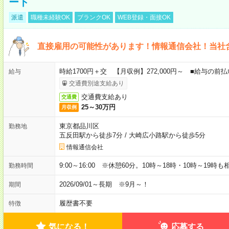
ート
派遣
職種未経験OK
ブランクOK
WEB登録・面接OK
直接雇用の可能性があります！情報通信会社！当社
時給1700円＋交 【月収例】272,000円～ ■給与の
給与
交通費別途支給あり
交通費支給あり
交通費
25～30万円
月収例
東京都品川区
勤務地
五反田駅から徒歩7分
/
大崎広小路駅から徒歩5分
情報通信会社
9:00～16:00 ※休憩60分。10時～18時・10時～19時
勤務時間
2026/09/01～長期 ※9月～！
期間
履歴書不要
特徴
気になる！
応募する