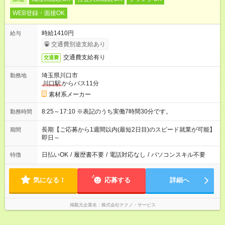
WEB登録・面接OK
時給1410円
給与
交通費別途支給あり
交通費支給有り
交通費
埼玉県川口市
勤務地
川口駅
からバス11分
素材系メーカー
8:25～17:10 ※表記のうち実働7時間30分です。
勤務時間
長期【ご応募から1週間以内(最短2日目)のスピード就業が可能】
期間
即日～
日払いOK
/
履歴書不要
/
電話対応なし
/
パソコンスキル不要
特徴
気になる！
応募する
詳細へ
掲載元企業名
株式会社テクノ・サービス