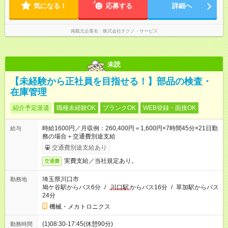
気になる！
応募する
詳細へ
掲載元企業名
株式会社テクノ・サービス
未読
【未経験から正社員を目指せる！】部品の検査・
在庫管理
紹介予定派遣
職種未経験OK
ブランクOK
WEB登録・面接OK
時給1600円／月収例：260,400円＝1,600円×7時間45分×21日勤
給与
務の場合＋交通費別途支給
交通費別途支給あり
実費支給／当社規定あり。
交通費
埼玉県川口市
勤務地
鳩ケ谷駅からバス6分
/
川口駅
からバス16分
/
草加駅からバス
24分
機械・メカトロニクス
(1)08:30-17:45(休憩90分)
勤務時間