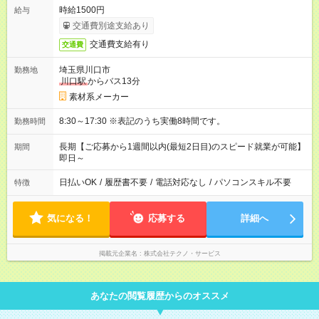
時給1500円
給与
交通費別途支給あり
交通費支給有り
交通費
埼玉県川口市
勤務地
川口駅
からバス13分
素材系メーカー
8:30～17:30 ※表記のうち実働8時間です。
勤務時間
長期【ご応募から1週間以内(最短2日目)のスピード就業が可能】
期間
即日～
日払いOK
/
履歴書不要
/
電話対応なし
/
パソコンスキル不要
特徴
気になる！
応募する
詳細へ
掲載元企業名
株式会社テクノ・サービス
あなたの閲覧履歴からのオススメ