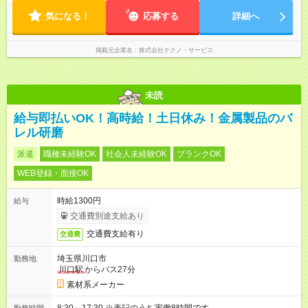
気になる！
応募する
詳細へ
掲載元企業名
株式会社テクノ・サービス
未読
給与即払いOK！高時給！土日休み！金属製品のバ
レル研磨
派遣
職種未経験OK
社会人未経験OK
ブランクOK
WEB登録・面接OK
時給1300円
給与
交通費別途支給あり
交通費支給有り
交通費
埼玉県川口市
勤務地
川口駅
からバス27分
素材系メーカー