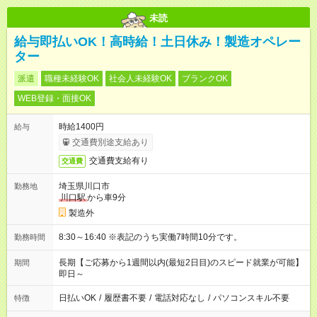
未読
給与即払いOK！高時給！土日休み！製造オペレー
ター
派遣
職種未経験OK
社会人未経験OK
ブランクOK
WEB登録・面接OK
時給1400円
給与
交通費別途支給あり
交通費支給有り
交通費
埼玉県川口市
勤務地
川口駅
から車9分
製造外
8:30～16:40 ※表記のうち実働7時間10分です。
勤務時間
長期【ご応募から1週間以内(最短2日目)のスピード就業が可能】
期間
即日～
日払いOK
/
履歴書不要
/
電話対応なし
/
パソコンスキル不要
特徴