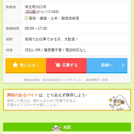
埼玉県川口市
勤務地
川口駅
からバス16分
製造・建築・土木・製造技術系
08:30～17:30
勤務時間
長期でお仕事できる方、大歓迎！
期間
日払いOK
/
履歴書不要
/
電話対応なし
特徴
気になる！
応募する
詳細へ
掲載元企業名
株式会社綜合キャリアオプション 製造事業部（全国）
興味のあるバイト
は、とりあえず保存しよう♪
保存した求人は、後からまとめて応募できるよ。
企業からアプローチが届くことも！
未読