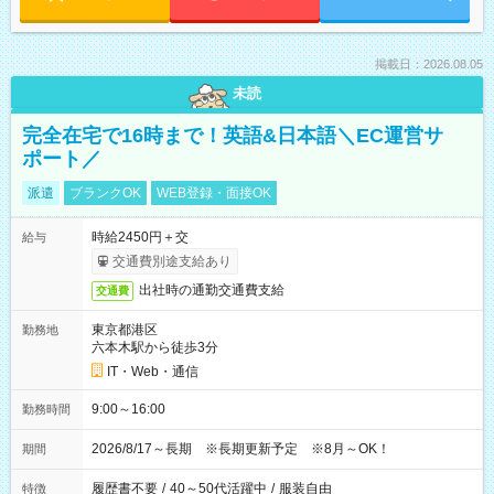
掲載日：2026.08.05
未読
完全在宅で16時まで！英語&日本語＼EC運営サ
ポート／
派遣
ブランクOK
WEB登録・面接OK
時給2450円＋交
給与
交通費別途支給あり
出社時の通勤交通費支給
交通費
東京都港区
勤務地
六本木駅から徒歩3分
IT・Web・通信
9:00～16:00
勤務時間
2026/8/17～長期 ※長期更新予定 ※8月～OK！
期間
履歴書不要
/
40～50代活躍中
/
服装自由
特徴