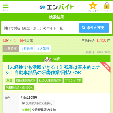
0
メニュー
気になる！
ログイン
検索結果
条件の変更
川口で製造（組立・加工）のバイト一覧
10
1,410
件中
1
～
10
件表示
平均時給:
円
新着順
時給順
人気順
掲載日：2026.08.05
未読
NEW
【未経験でも活躍できる！】残業は基本的にナ
シ！自動車部品の研磨作業/日払いOK
派遣
職種未経験OK
社会人未経験OK
ブランクOK
WEB登録・面接OK
時給1305円
給与
交通費別途支給あり
交通費規定内支給
交通費