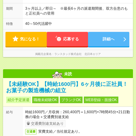
3ヶ月以上／即日～ ※最長6ヶ月の派遣期間後、双方合意のも
期間
と正社員への登用
40～50代活躍中
特徴
気になる！
応募する
詳細へ
掲載元企業名
ランスタッド株式会社 北日本エリア
未読
【未経験OK】【時給1600円】6ヶ月後に正社員！
お菓子の製造機械の組立
紹介予定派遣
職種未経験OK
ブランクOK
WEB登録・面接OK
時給1600円／月収例：260,400円＝1,600円×7時間45分×21日勤
給与
務の場合＋交通費別途支給
交通費別途支給あり
実費支給／当社規定あり。
交通費