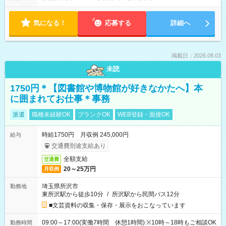
気になる！
応募する
詳細へ
掲載日：2026.08.03
未読
1750円＊【図書館や博物館が好きなかたへ】本
に囲まれてお仕事＊事務
派遣
職種未経験OK
ブランクOK
WEB登録・面接OK
時給1750円 月収例 245,000円
給与
交通費別途支給あり
全額支給
交通費
20～25万円
月収例
埼玉県所沢市
勤務地
東所沢駅から徒歩10分
/
所沢駅から民間バス12分
■文芸資料の収集・保存・展示をおこなっています
09:00～17:00(実働7時間 休憩1時間) ※10時～18時もご相談OK
勤務時間