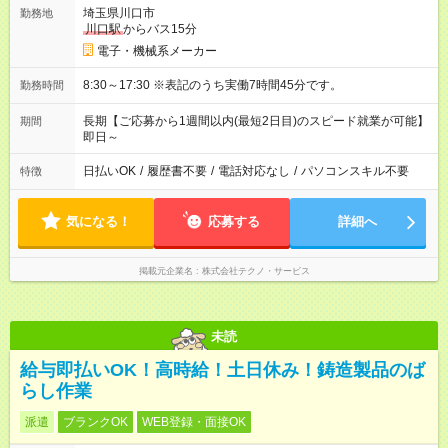
埼玉県川口市
勤務地
川口駅
からバス15分
電子・機械系メーカー
8:30～17:30 ※表記のうち実働7時間45分です。
勤務時間
長期【ご応募から1週間以内(最短2日目)のスピード就業が可能】
期間
即日～
日払いOK
/
履歴書不要
/
電話対応なし
/
パソコンスキル不要
特徴
気になる！
応募する
詳細へ
掲載元企業名
株式会社テクノ・サービス
未読
給与即払いOK！高時給！土日休み！鋳造製品のば
らし作業
派遣
ブランクOK
WEB登録・面接OK