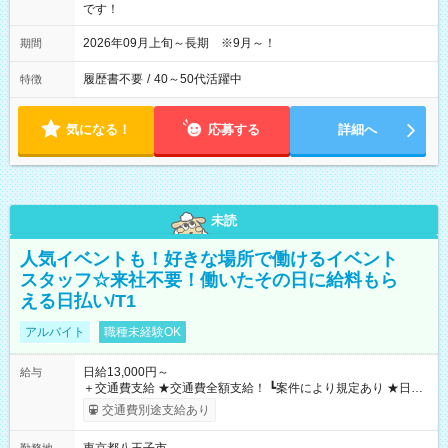
です！
2026年09月上旬～長期 ※9月～！
期間
履歴書不要
/
40～50代活躍中
特徴
気になる！
応募する
詳細へ
未読
人気イベントも！好きな場所で働けるイベント
スタッフ☆来社不要！働いたその日に給料もら
える日払い/T1
アルバイト
職種未経験OK
日給13,000円～
給与
＋交通費支給 ★交通費全額支給！ ┗案件により規定あり ★日払
いOK！（規定あり） ┗働いたその日に現金GET♪ お仕事後はコ
交通費別途支給あり
ンビニATMから 日払い分を引き落とせます！ 【試用期間】試
用期間なし