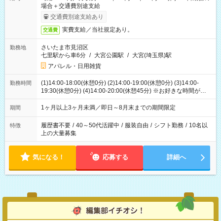
場合＋交通費別途支給
交通費別途支給あり
実費支給／当社規定あり。
交通費
さいたま市見沼区
勤務地
七里駅から車6分
/
大宮公園駅
/
大宮(埼玉県)駅
アパレル・日用雑貨
(1)14:00-18:00(休憩0分) (2)14:00-19:00(休憩0分) (3)14:00-
勤務時間
19:30(休憩0分) (4)14:00-20:00(休憩45分) ※お好きな時間が選べ
ます
1ヶ月以上3ヶ月未満／即日～8月末までの期間限定
期間
履歴書不要
/
40～50代活躍中
/
服装自由
/
シフト勤務
/
10名以
特徴
上の大量募集
気になる！
応募する
詳細へ