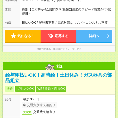
8:30～17:30 ※表記のうち実働8時間です。
勤務時間
長期【ご応募から1週間以内(最短2日目)のスピード就業が可能】
期間
即日～
日払いOK
/
履歴書不要
/
電話対応なし
/
パソコンスキル不要
特徴
気になる！
応募する
詳細へ
掲載元企業名
株式会社テクノ・サービス
未読
給与即払いOK！高時給！土日休み！ガス器具の部
品組立
派遣
ブランクOK
WEB登録・面接OK
時給1350円
給与
交通費別途支給あり
交通費支給有り
交通費