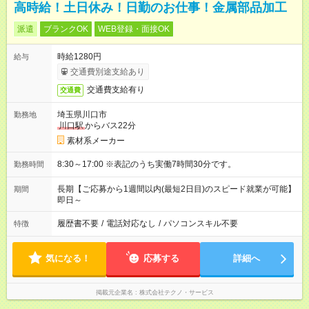
高時給！土日休み！日勤のお仕事！金属部品加工
派遣
ブランクOK
WEB登録・面接OK
時給1280円
給与
交通費別途支給あり
交通費支給有り
交通費
埼玉県川口市
勤務地
川口駅
からバス22分
素材系メーカー
8:30～17:00 ※表記のうち実働7時間30分です。
勤務時間
長期【ご応募から1週間以内(最短2日目)のスピード就業が可能】
期間
即日～
履歴書不要
/
電話対応なし
/
パソコンスキル不要
特徴
気になる！
応募する
詳細へ
掲載元企業名
株式会社テクノ・サービス