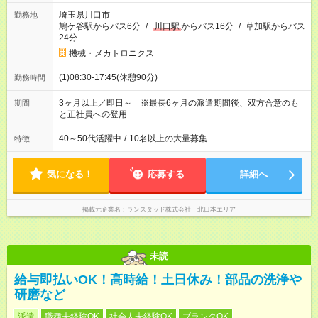
埼玉県川口市
勤務地
鳩ケ谷駅からバス6分
/
川口駅
からバス16分
/
草加駅からバス
24分
機械・メカトロニクス
(1)08:30-17:45(休憩90分)
勤務時間
3ヶ月以上／即日～ ※最長6ヶ月の派遣期間後、双方合意のも
期間
と正社員への登用
40～50代活躍中
/
10名以上の大量募集
特徴
気になる！
応募する
詳細へ
掲載元企業名
ランスタッド株式会社 北日本エリア
未読
給与即払いOK！高時給！土日休み！部品の洗浄や
研磨など
派遣
職種未経験OK
社会人未経験OK
ブランクOK