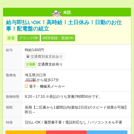
未読
給与即払いOK！高時給！土日休み！日勤のお仕
事！配電盤の組立
派遣
ブランクOK
WEB登録・面接OK
時給1400円
給与
交通費別途支給あり
交通費支給有り
交通費
埼玉県川口市
勤務地
川口駅
から徒歩17分
電子・機械系メーカー
8:20～17:10 ※表記のうち実働7時間50分です。
勤務時間
長期【ご応募から1週間以内(最短2日目)のスピード就業が可能】
期間
即日～
日払いOK
/
履歴書不要
/
電話対応なし
/
パソコンスキル不要
特徴