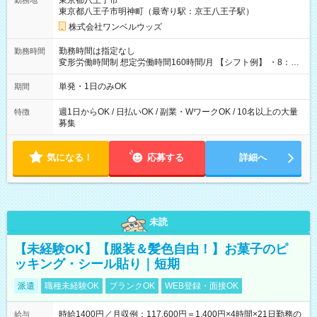
東京都八王子市
勤務地
東京都八王子市明神町（最寄り駅：京王八王子駅）
株式会社ワンベルウッズ
勤務時間は指定なし
勤務時間
変形労働時間制 想定労働時間160時間/月 【シフト例】 ・8：00
～21：00
単発・1日のみOK
期間
週1日からOK / 日払いOK / 副業・WワークOK / 10名以上の大量
特徴
募集
気になる！
応募する
詳細へ
未読
【未経験OK】【服装＆髪色自由！】お菓子のピ
ッキング・シール貼り｜短期
派遣
職種未経験OK
ブランクOK
WEB登録・面接OK
時給1400円／月収例：117,600円＝1,400円×4時間×21日勤務の
給与