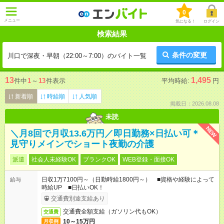
0
メニュー
気になる！
ログイン
検索結果
条件の変更
川口で深夜・早朝（22:00～7:00）のバイト一覧
13
1,495
件中
1
～
13
件表示
平均時給:
円
新着順
時給順
人気順
掲載日：2026.08.08
未読
NEW
＼月8回で月収13.6万円／即日勤務×日払い可＊
見守りメインでショート夜勤の介護
派遣
社会人未経験OK
ブランクOK
WEB登録・面接OK
日収1万7100円～（日勤時給1800円～） ■資格や経験によって
給与
時給UP ■日払いOK！
交通費別途支給あり
交通費全額支給（ガソリン代もOK）
交通費
10～15万円
月収例