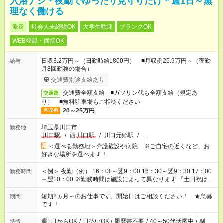
入浴ナシ＊夜勤でゆったり見守りだけ＊週1日～無
理なく働ける
派遣
社会人未経験OK
大学生歓迎
ブランクOK
WEB登録・面接OK
日収3.2万円～（日勤時給1800円） ■月収例25.9万円～（夜勤
給与
月8回勤務の場合）
交通費別途支給あり
交通費全額支給 ■ガソリン代も全額支給（規定あ
交通費
り） ■無料駐車場もご相談ください
20～25万円
月収例
埼玉県川口市
勤務地
川口駅
/
西
川口駅
/
川口元郷駅
/
…
＜選べる勤務地＞介護施設や病院 ※ご自宅の近くなど、お
好きな場所を選べます！
＜例＞ 夜勤（例） 16：00～翌9：00 16：30～翌9：30 17：00
勤務時間
～翌10：00 ※勤務時間は施設によって異なります 「土日祝は休
みたい」 「しっかり稼ぎたい」 「もう少し遅い時間から始めた
い」など ご希望にあったお仕事をご案内いたします。 ※未経験
短期2ヵ月～のお仕事です。開始日はご相談ください！ ★急募
期間
の方の場合は1～2ヶ月間は日中での仕事を経験いただき、 お
です！
仕事に慣れてからの夜勤になります。 ★家庭の都合でお休みが
必要な場合も遠慮なくご相談ください。
週1日からOK
/
日払いOK
/
履歴書不要
/
40～50代活躍中
/
副
特徴