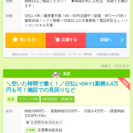
派遣法（日雇い派遣の原則禁止）により、短時間・短期間の就
開始日はご相談ください！ ★職場が気に入れば、長期でも働け
期間
業はご案内が難しい場合があります
ます！
日払いOK
/
履歴書不要
/
40～50代活躍中
/
副業・WワークOK
/
特徴
服装自由
/
シフト勤務
/
10名以上の大量募集
/
電話対応なし
/
パ
ソコンスキル不要
気になる！
応募する
詳細へ
掲載元企業名
マンパワーグループ株式会社 ケアサービス事業部 （医療福祉介護関連）
掲載日：2026.08.07
未読
NEW
＼空いた時間で働く！／日払いOK×1勤務3.4万
円も可！施設での見回りなど
派遣
ブランクOK
WEB登録・面接OK
時給1900円～ 夜勤時給2310円～ 日収3.4万円～（夜勤時給
給与
2310円×15h）
交通費別途支給あり
交通費全額支給
交通費