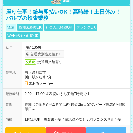
未読
座り仕事！給与即払いOK！高時給！土日休み！
バルブの検査業務
派遣
職種未経験OK
社会人未経験OK
ブランクOK
WEB登録・面接OK
時給1350円
給与
交通費別途支給あり
交通費支給有り
交通費
埼玉県川口市
勤務地
川口駅から車7分
素材系メーカー
9:00～17:00 ※表記のうち実働7時間です。
勤務時間
長期【ご応募から1週間以内(最短2日目)のスピード就業が可能】
期間
即日～
日払いOK
/
履歴書不要
/
電話対応なし
/
パソコンスキル不要
特徴