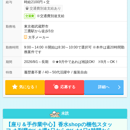
時給2100円＋交
給与
交通費別途支給あり
※交通費別途支給
交通費
東京都武蔵野市
勤務地
三鷹駅から徒歩5分
大手メーカー
9:00～14:00 ※開始は8:30～10:00で選択可 ※本件は週20時間勤
勤務時間
務案件です
2026/9/1～長期 ※★9月中であれば相談OK! ※9月～OK！
期間
履歴書不要
/
40～50代活躍中
/
服装自由
特徴
気になる！
応募する
詳細へ
未読
【座り＆手作業中心】香水shopの梱包スタッ