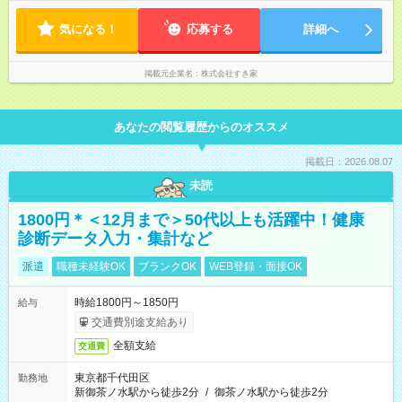
間） ※上記はあくまでも一例です。店舗により、時間が前後す
る場合・残業がある場合があります。 ★0時～9時は必ず2名以上
気になる！
のシフトを組んでいます。 ★各店舗のサポートのために本社に
応募する
詳細へ
「24時間対応」の専門部署があります。
掲載元企業名
株式会社すき家
あなたの閲覧履歴からのオススメ
掲載日：2026.08.07
未読
1800円＊＜12月まで＞50代以上も活躍中！健康
診断データ入力・集計など
派遣
職種未経験OK
ブランクOK
WEB登録・面接OK
時給1800円～1850円
給与
交通費別途支給あり
全額支給
交通費
東京都千代田区
勤務地
新御茶ノ水駅から徒歩2分
/
御茶ノ水駅から徒歩2分