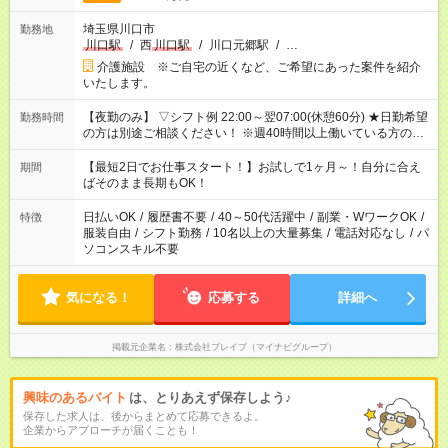
埼玉県川口市
勤務地
川口駅
/
西
川口駅
/
川口元郷駅
/
…
介護施設 ※ご自宅の近くなど、ご希望にあった案件を紹介
いたします。
【夜勤のみ】 ▽シフト例 22:00～翌07:00(休憩60分) ★日勤希望
勤務時間
の方は別途ご相談ください！ ※週40時間以上働いている方のW
ワークはNG
【最短2日でお仕事スタート！】お試しで1ヶ月～！自分に合え
期間
ばそのまま長期もOK！
日払いOK
/
履歴書不要
/
40～50代活躍中
/
副業・WワークOK
/
特徴
服装自由
/
シフト勤務
/
10名以上の大量募集
/
電話対応なし
/
パ
ソコンスキル不要
気になる！
応募する
詳細へ
掲載元企業名
株式会社ブレイブ（マイナビグループ）
興味のあるバイト
は、とりあえず保存しよう♪
保存した求人は、後からまとめて応募できるよ。
企業からアプローチが届くことも！