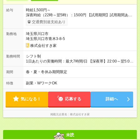
時給1,500円～
給与
深夜時給（22時～翌5時）：1500円 【試用期間】試用期間あり
試用期間の長さ：1ヶ月 雇用形態、給与は本採用時と同じです。
交通費別途支給あり
試用期間の実態は30日（※条件変更なし）ですが、切り上げで
一ヶ月とさせていただきます。 研修制度あり：15時間(研修中も
埼玉県川口市
勤務地
同時給）
埼玉県川口市青木3-8-5
株式会社すき家
シフト制
勤務時間
1日あたりの実働時間：最大7時間/日 【深夜帯】22:00～翌5:00
週2日～・1日2h～OK◎ ※22:00から翌5:00までは18歳以上の方
のみ勤務可能です（18歳未満の深夜業務禁止のため） ★深夜で
春・夏・冬休み期間限定
期間
も安心して働けます★ すき家では、ワンオペを禁止していま
す。 必ず、2名以上での勤務を行いますので、安心して働けま
副業・WワークOK
特徴
す。
気になる！
応募する
詳細へ
掲載元企業名
株式会社すき家
未読