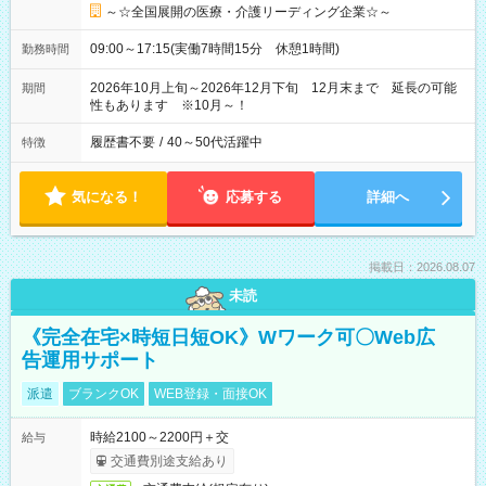
～☆全国展開の医療・介護リーディング企業☆～
09:00～17:15(実働7時間15分 休憩1時間)
勤務時間
2026年10月上旬～2026年12月下旬 12月末まで 延長の可能
期間
性もあります ※10月～！
履歴書不要
/
40～50代活躍中
特徴
気になる！
応募する
詳細へ
掲載日：2026.08.07
未読
《完全在宅×時短日短OK》Wワーク可〇Web広
告運用サポート
派遣
ブランクOK
WEB登録・面接OK
時給2100～2200円＋交
給与
交通費別途支給あり