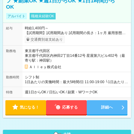
フ ★副業OK ★週1日からOK ★1日1時間から
OK
アルバイト
職種未経験OK
時給1,400円～
給与
【試用期間】試用期間あり 試用期間の長さ：1ヶ月 雇用形態、
給与は本採用時と同じです。
交通費別途支給あり
東京都千代田区
勤務地
東京都千代田区内神田2丁目14番12号 星屋第六ビル402号（最
寄り駅：神田駅）
Ａｌｌｅｙ株式会社
シフト制
勤務時間
1日あたりの実働時間：最大5時間/日 11:00-19:00 └1日あたりの
実働時間：1-5時間 └上記の時間帯内であれば、いつでも勤務可
能！ └平日・土曜日の中で、お好きな曜日でご勤務いただけま
週1日からOK / 日払いOK / 副業・WワークOK
特徴
す！ 【シフト例】 ・11:00～14:00 ・16:30～19:00 ・13:00～
18:00 などのように、自由な働き方が可能なお仕事です！
気になる！
応募する
詳細へ