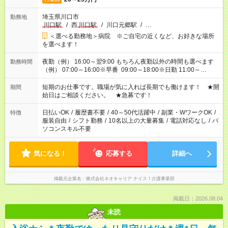
埼玉県川口市
勤務地
川口駅
/
西
川口駅
/
川口元郷駅
/
…
＜選べる勤務地＞病院 ※ご自宅の近くなど、お好きな場所
を選べます！
夜勤（例） 16:00～翌9:00 もちろん夜勤以外の時間も選べます
勤務時間
（例） 07:00～16:00※早番 09:00～18:00※日勤 11:00～
20:00※遅番 ※時間は、固定・選べる施設もあるので、ご希望が
あれば調整できます！ ※シフト制。勤務地により実働時間が異
短期のお仕事です。職場が気に入れば長期でも働けます！ ★開
期間
なります。★家庭の都合でお休みが必要な場合も遠慮なくご相談
始日はご相談ください。 ★急募です！
ください。
日払いOK
/
履歴書不要
/
40～50代活躍中
/
副業・WワークOK
/
特徴
服装自由
/
シフト勤務
/
10名以上の大量募集
/
電話対応なし
/
パ
ソコンスキル不要
気になる！
応募する
詳細へ
掲載元企業名
株式会社ネオキャリア ナイス！介護事業部
掲載日：2026.08.04
未読