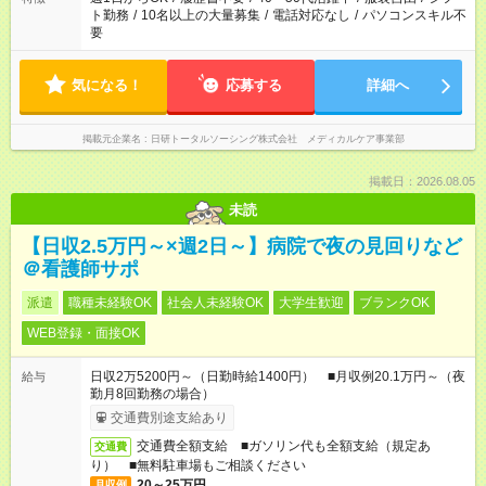
ト勤務
/
10名以上の大量募集
/
電話対応なし
/
パソコンスキル不
要
気になる！
応募する
詳細へ
掲載元企業名
日研トータルソーシング株式会社 メディカルケア事業部
掲載日：2026.08.05
未読
【日収2.5万円～×週2日～】病院で夜の見回りなど
＠看護師サポ
派遣
職種未経験OK
社会人未経験OK
大学生歓迎
ブランクOK
WEB登録・面接OK
日収2万5200円～（日勤時給1400円） ■月収例20.1万円～（夜
給与
勤月8回勤務の場合）
交通費別途支給あり
交通費全額支給 ■ガソリン代も全額支給（規定あ
交通費
り） ■無料駐車場もご相談ください
20～25万円
月収例