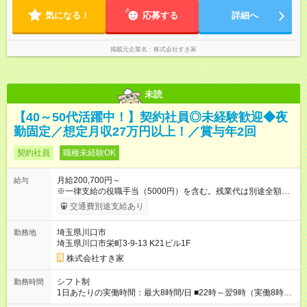
気になる！
応募する
詳細へ
掲載元企業名
株式会社すき家
未読
【40～50代活躍中！】契約社員◎未経験歓迎◆夜
勤固定／想定月収27万円以上！／賞与年2回
契約社員
職種未経験OK
月給200,700円～
給与
※一律支給の役職手当（5000円）を含む。残業代は別途全額支
給。 ※深夜勤務手当は、残業時間等により変動します。 ※想定
交通費別途支給あり
月収27万円以上 ※最大4回昇給のチャンスあり ※賞与年2回支給
【試用期間】試用期間なし
埼玉県川口市
勤務地
埼玉県川口市栄町3-9-13 K21ビル1F
株式会社すき家
シフト制
勤務時間
1日あたりの実働時間：最大8時間/日 ■22時～翌9時（実働8時
間） ※上記はあくまでも一例です。店舗により、時間が前後す