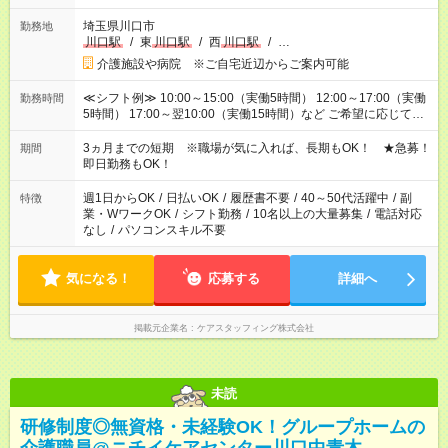
埼玉県川口市
勤務地
川口駅
/
東
川口駅
/
西
川口駅
/
…
介護施設や病院 ※ご自宅近辺からご案内可能
≪シフト例≫ 10:00～15:00（実働5時間） 12:00～17:00（実働
勤務時間
5時間） 17:00～翌10:00（実働15時間）など ご希望に応じて、
働く時間は調整できます！ お気軽に担当へ相談ください！
3ヵ月までの短期 ※職場が気に入れば、長期もOK！ ★急募！
期間
即日勤務もOK！
週1日からOK
/
日払いOK
/
履歴書不要
/
40～50代活躍中
/
副
特徴
業・WワークOK
/
シフト勤務
/
10名以上の大量募集
/
電話対応
なし
/
パソコンスキル不要
気になる！
応募する
詳細へ
掲載元企業名
ケアスタッフィング株式会社
未読
研修制度◎無資格・未経験OK！グループホームの