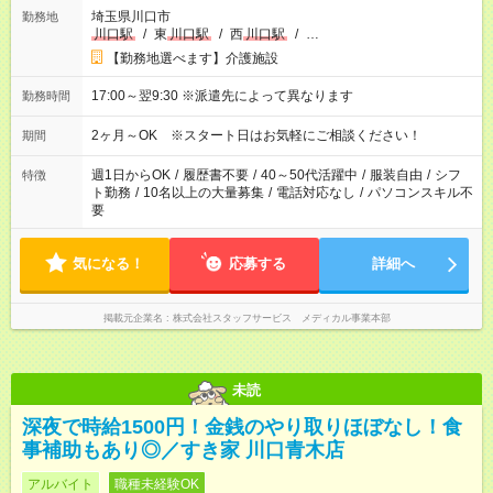
埼玉県川口市
勤務地
川口駅
/
東
川口駅
/
西
川口駅
/
…
【勤務地選べます】介護施設
17:00～翌9:30 ※派遣先によって異なります
勤務時間
2ヶ月～OK ※スタート日はお気軽にご相談ください！
期間
週1日からOK
/
履歴書不要
/
40～50代活躍中
/
服装自由
/
シフ
特徴
ト勤務
/
10名以上の大量募集
/
電話対応なし
/
パソコンスキル不
要
気になる！
応募する
詳細へ
掲載元企業名
株式会社スタッフサービス メディカル事業本部
未読
深夜で時給1500円！金銭のやり取りほぼなし！食
事補助もあり◎／すき家 川口青木店
アルバイト
職種未経験OK