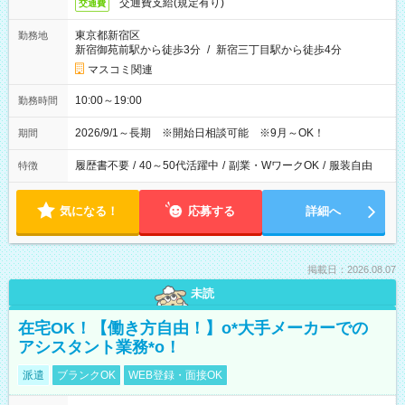
交通費支給(規定有り)
交通費
東京都新宿区
勤務地
新宿御苑前駅から徒歩3分
/
新宿三丁目駅から徒歩4分
マスコミ関連
10:00～19:00
勤務時間
2026/9/1～長期 ※開始日相談可能 ※9月～OK！
期間
履歴書不要
/
40～50代活躍中
/
副業・WワークOK
/
服装自由
特徴
気になる！
応募する
詳細へ
掲載日：2026.08.07
未読
在宅OK！【働き方自由！】o*大手メーカーでの
アシスタント業務*o！
派遣
ブランクOK
WEB登録・面接OK