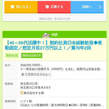
る場合・残業がある場合があります。 ★0時～9時は必ず2名以上
気になる！
のシフトを組んでいます。 ★各店舗のサポートのために本社に
応募する
詳細へ
「24時間対応」の専門部署があります。
掲載元企業名
株式会社すき家
未読
【40～50代活躍中！】契約社員◎未経験歓迎◆夜
勤固定／想定月収27万円以上！／賞与年2回
契約社員
職種未経験OK
月給200,700円～
給与
※一律支給の役職手当（5000円）を含む。残業代は別途全額支
給。 ※深夜勤務手当は、残業時間等により変動します。 ※想定
交通費別途支給あり
月収27万円以上 ※最大4回昇給のチャンスあり ※賞与年2回支給
【試用期間】試用期間なし
埼玉県川口市
勤務地
埼玉県川口市青木3-8-5
株式会社すき家
シフト制
勤務時間
1日あたりの実働時間：最大8時間/日 ■22時～翌9時（実働8時