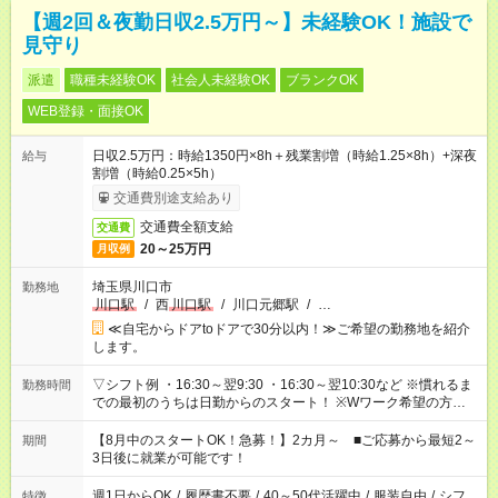
【週2回＆夜勤日収2.5万円～】未経験OK！施設で
見守り
派遣
職種未経験OK
社会人未経験OK
ブランクOK
WEB登録・面接OK
日収2.5万円：時給1350円×8h＋残業割増（時給1.25×8h）+深夜
給与
割増（時給0.25×5h）
交通費別途支給あり
交通費全額支給
交通費
20～25万円
月収例
埼玉県川口市
勤務地
川口駅
/
西
川口駅
/
川口元郷駅
/
…
≪自宅からドアtoドアで30分以内！≫ご希望の勤務地を紹介
します。
▽シフト例 ・16:30～翌9:30 ・16:30～翌10:30など ※慣れるま
勤務時間
での最初のうちは日勤からのスタート！ ※Wワーク希望の方へ
今ご覧のお仕事で希望する勤務時間と、もう1つのお仕事の勤務
時間。 合計で週40時間を超える場合は応募できません。
【8月中のスタートOK！急募！】2カ月～ ■ご応募から最短2～
期間
3日後に就業が可能です！
週1日からOK
/
履歴書不要
/
40～50代活躍中
/
服装自由
/
シフ
特徴