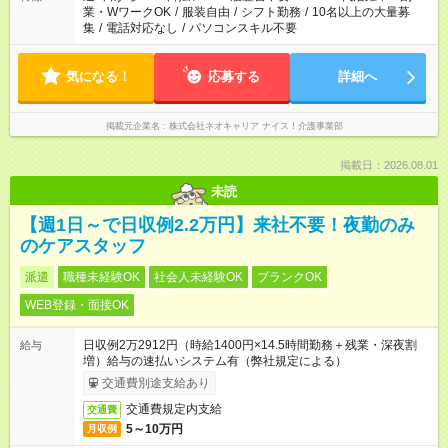
業・WワークOK
/
服装自由
/
シフト勤務
/
10名以上の大量募
集
/
電話対応なし
/
パソコンスキル不要
気になる！
応募する
詳細へ
掲載元企業名
株式会社ネオキャリア ナイス！介護事業部
掲載日：2026.08.01
未読
【週1日～で日収例2.2万円】来社不要！夜勤のみ
のケアスタッフ
派遣
職種未経験OK
社会人未経験OK
ブランクOK
WEB登録・面接OK
日収例2万2912円（時給1400円×14.5時間勤務＋残業・深夜割
給与
増）給与の速払いシステム有（弊社規定による）
交通費別途支給あり
交通費規定内支給
交通費
5～10万円
月収例