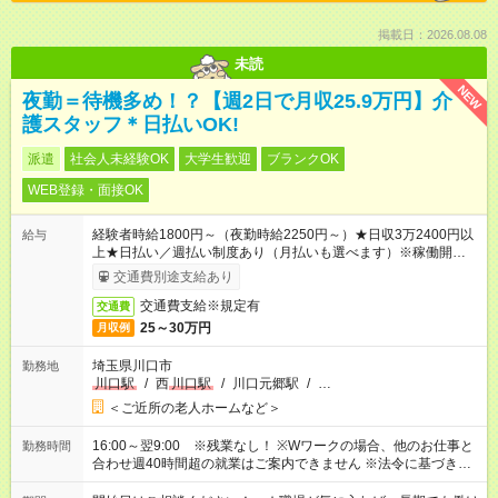
掲載日：2026.08.08
未読
NEW
夜勤＝待機多め！？【週2日で月収25.9万円】介
護スタッフ＊日払いOK!
派遣
社会人未経験OK
大学生歓迎
ブランクOK
WEB登録・面接OK
経験者時給1800円～（夜勤時給2250円～）★日収3万2400円以
給与
上★日払い／週払い制度あり（月払いも選べます）※稼働開始時
は手続き完了次第のお支払いとなります。
交通費別途支給あり
交通費支給※規定有
交通費
25～30万円
月収例
埼玉県川口市
勤務地
川口駅
/
西
川口駅
/
川口元郷駅
/
…
＜ご近所の老人ホームなど＞
16:00～翌9:00 ※残業なし！ ※Wワークの場合、他のお仕事と
勤務時間
合わせ週40時間超の就業はご案内できません ※法令に基づき、
週20時間以上勤務は社会保険への加入対象となります ※労働者