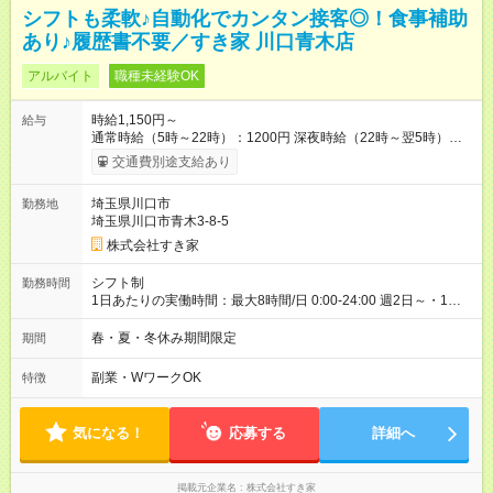
シフトも柔軟♪自動化でカンタン接客◎！食事補助
あり♪履歴書不要／すき家 川口青木店
アルバイト
職種未経験OK
時給1,150円～
給与
通常時給（5時～22時）：1200円 深夜時給（22時～翌5時）：
1500円 高校生時給：1150円 【特別手当】早朝手当（5：00-9：
交通費別途支給あり
00）時給+150円 【試用期間】試用期間あり 試用期間の長さ：1
ヶ月 雇用形態、給与は本採用時と同じです。 試用期間の実態は
埼玉県川口市
勤務地
30日（※条件変更なし）ですが、切り上げで一ヶ月とさせてい
埼玉県川口市青木3-8-5
ただきます。 研修制度あり：15時間(研修中も同時給）
株式会社すき家
シフト制
勤務時間
1日あたりの実働時間：最大8時間/日 0:00-24:00 週2日～・1日
2h～OK ＜シフト例＞ 〇朝帯 5:00-9:00 〇昼帯 9:00-14:00 〇午
後帯 14:00-18:00 〇夜帯 18:00-22:00 〇深夜帯 22:00-翌5:00 基
春・夏・冬休み期間限定
期間
本は固定シフトですが家庭の都合などイレギュラーには対応し
ます♪
副業・WワークOK
特徴
気になる！
応募する
詳細へ
掲載元企業名
株式会社すき家