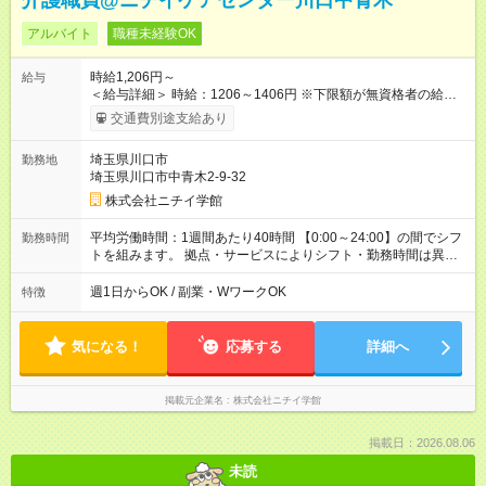
介護職員@ニチイケアセンター川口中青木
アルバイト
職種未経験OK
時給1,206円～
給与
＜給与詳細＞ 時給：1206～1406円 ※下限額が無資格者の給与
です。 【試用期間】試用期間あり 試用期間の長さ：3ヶ月 雇用
交通費別途支給あり
形態、給与は本採用時と同じです。
埼玉県川口市
勤務地
埼玉県川口市中青木2-9-32
株式会社ニチイ学館
平均労働時間：1週間あたり40時間 【0:00～24:00】の間でシフ
勤務時間
トを組みます。 拠点・サービスによりシフト・勤務時間は異な
ります。 ＜シフト例＞ 早番：7:30～16:30 日勤：9:00～18:00
遅番：10:30～19:30 夜勤：16:30～翌9:30 ※上記は一例です。
週1日からOK / 副業・WワークOK
特徴
※勤務日数や時間帯はご相談ください。 平均労働時間：1週間あ
たり40時間 【0:00～24:00】の間でシフトを組みます。 拠点・
サービスによりシフト・勤務時間は異なります。 ＜シフト例＞
気になる！
応募する
詳細へ
早番：7:30～16:30 日勤：9:00～18:00 遅番：10:30～19:30 夜
勤：16:30～翌9:30 ※上記は一例です。 ※勤務日数や時間帯はご
相談ください。
掲載元企業名
株式会社ニチイ学館
掲載日：2026.08.06
未読