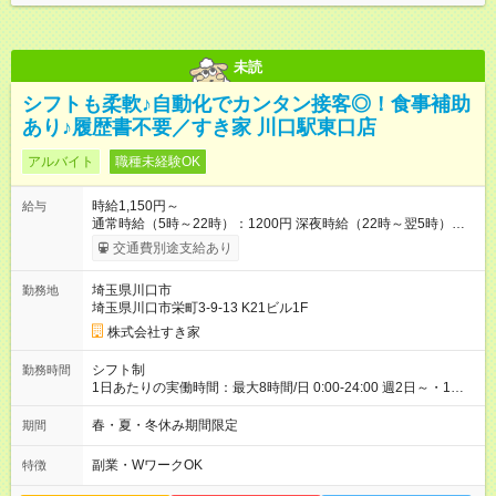
未読
シフトも柔軟♪自動化でカンタン接客◎！食事補助
あり♪履歴書不要／すき家 川口駅東口店
アルバイト
職種未経験OK
時給1,150円～
給与
通常時給（5時～22時）：1200円 深夜時給（22時～翌5時）：
1500円 高校生時給：1150円 【特別手当】早朝手当（5：00-9：
交通費別途支給あり
00）時給+150円 【試用期間】試用期間あり 試用期間の長さ：1
ヶ月 雇用形態、給与は本採用時と同じです。 試用期間の実態は
埼玉県川口市
勤務地
30日（※条件変更なし）ですが、切り上げで一ヶ月とさせてい
埼玉県川口市栄町3-9-13 K21ビル1F
ただきます。 研修制度あり：15時間(研修中も同時給）
株式会社すき家
シフト制
勤務時間
1日あたりの実働時間：最大8時間/日 0:00-24:00 週2日～・1日
2h～OK ＜シフト例＞ 〇朝帯 5:00-9:00 〇昼帯 9:00-14:00 〇午
後帯 14:00-18:00 〇夜帯 18:00-22:00 〇深夜帯 22:00-翌5:00 基
春・夏・冬休み期間限定
期間
本は固定シフトですが家庭の都合などイレギュラーには対応し
ます♪
副業・WワークOK
特徴