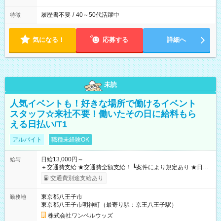
履歴書不要
/
40～50代活躍中
特徴
気になる！
応募する
詳細へ
未読
人気イベントも！好きな場所で働けるイベント
スタッフ☆来社不要！働いたその日に給料もら
える日払い/T1
アルバイト
職種未経験OK
日給13,000円～
給与
＋交通費支給 ★交通費全額支給！ ┗案件により規定あり ★日払
いOK！（規定あり） ┗働いたその日に現金GET♪ お仕事後はコ
交通費別途支給あり
ンビニATMから 日払い分を引き落とせます！ 【試用期間】試
用期間なし
東京都八王子市
勤務地
東京都八王子市明神町（最寄り駅：京王八王子駅）
株式会社ワンベルウッズ