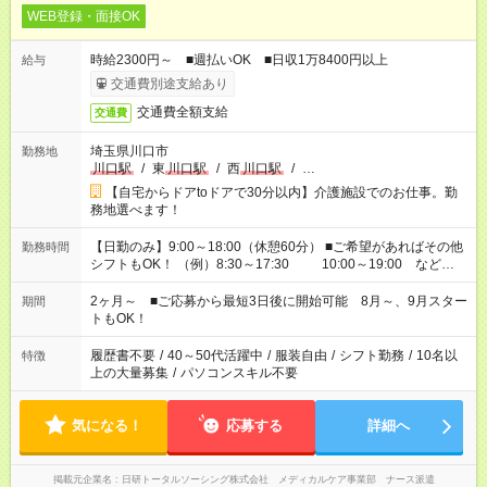
WEB登録・面接OK
時給2300円～ ■週払いOK ■日収1万8400円以上
給与
交通費別途支給あり
交通費全額支給
交通費
埼玉県川口市
勤務地
川口駅
/
東
川口駅
/
西
川口駅
/
…
【自宅からドアtoドアで30分以内】介護施設でのお仕事。勤
務地選べます！
【日勤のみ】9:00～18:00（休憩60分） ■ご希望があればその他
勤務時間
シフトもOK！ （例）8:30～17:30 10:00～19:00 など
「家族とお休みを合わせたい」 「できれば残業はしたくない」
など、あなたのご希望に沿ったお仕事をご紹介します！ ※Wワ
2ヶ月～ ■ご応募から最短3日後に開始可能 8月～、9月スター
期間
ーク希望の方へ 今ご覧のお仕事で希望する勤務時間と、もう1つ
トもOK！
のお仕事の勤務時間。 合計で週40時間を超える場合は応募でき
ません
履歴書不要
/
40～50代活躍中
/
服装自由
/
シフト勤務
/
10名以
特徴
上の大量募集
/
パソコンスキル不要
気になる！
応募する
詳細へ
掲載元企業名
日研トータルソーシング株式会社 メディカルケア事業部 ナース派遣