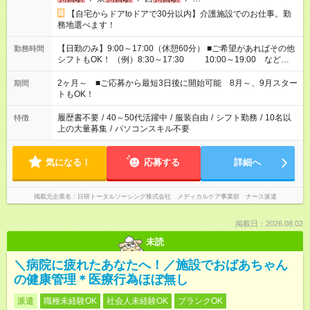
【自宅からドアtoドアで30分以内】介護施設でのお仕事。勤
務地選べます！
【日勤のみ】9:00～17:00（休憩60分） ■ご希望があればその他
勤務時間
シフトもOK！ （例）8:30～17:30 10:00～19:00 など
「家族とお休みを合わせたい」 「できれば残業はしたくない」
など、あなたのご希望に沿ったお仕事をご紹介します！ ※Wワ
2ヶ月～ ■ご応募から最短3日後に開始可能 8月～、9月スター
期間
ーク希望の方へ 今ご覧のお仕事で希望する勤務時間と、もう1つ
トもOK！
のお仕事の勤務時間。 合計で週40時間を超える場合は応募でき
ません
履歴書不要
/
40～50代活躍中
/
服装自由
/
シフト勤務
/
10名以
特徴
上の大量募集
/
パソコンスキル不要
気になる！
応募する
詳細へ
掲載元企業名
日研トータルソーシング株式会社 メディカルケア事業部 ナース派遣
掲載日：2026.08.02
未読
＼病院に疲れたあなたへ！／施設でおばあちゃん
の健康管理＊医療行為ほぼ無し
派遣
職種未経験OK
社会人未経験OK
ブランクOK