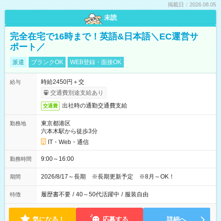
掲載日：2026.08.05
未読
完全在宅で16時まで！英語&日本語＼EC運営サ
ポート／
派遣
ブランクOK
WEB登録・面接OK
時給2450円＋交
給与
交通費別途支給あり
出社時の通勤交通費支給
交通費
東京都港区
勤務地
六本木駅から徒歩3分
IT・Web・通信
9:00～16:00
勤務時間
2026/8/17～長期 ※長期更新予定 ※8月～OK！
期間
履歴書不要
/
40～50代活躍中
/
服装自由
特徴
気になる！
応募する
詳細へ