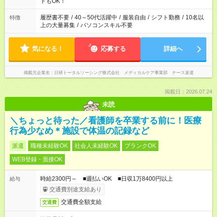
ーク希望の方へ 今ご覧のお仕事で希望する勤務時間と、もう1つ
トもOK！
のお仕事の勤務時間。 合計で週40時間を超える場合は応募でき
ません
履歴書不要
/
40～50代活躍中
/
服装自由
/
シフト勤務
/
10名以
特徴
上の大量募集
/
パソコンスキル不要
気になる！
応募する
詳細へ
掲載元企業名
日研トータルソーシング株式会社 メディカルケア事業部 ナース派遣
掲載日：2026.07.24
未読
＼ちょっと待った／看護師を卒業する前に！医療
行為少なめ＊施設で体温の記録など
派遣
職種未経験OK
社会人未経験OK
ブランクOK
WEB登録・面接OK
時給2300円～ ■週払いOK ■日収1万8400円以上
給与
交通費別途支給あり
交通費全額支給
交通費