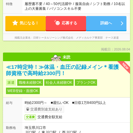
ません
履歴書不要
/
40～50代活躍中
/
服装自由
/
シフト勤務
/
10名以
特徴
上の大量募集
/
パソコンスキル不要
気になる！
応募する
詳細へ
掲載元企業名
日研トータルソーシング株式会社 メディカルケア事業部 ナース派遣
掲載日：2026.08.04
未読
NEW
≪17時定時！≫体温・血圧の記録メイン＊看護
師資格で高時給2300円！
派遣
職種未経験OK
社会人未経験OK
ブランクOK
WEB登録・面接OK
時給2300円～ ■週払いOK ■日収1万8400円以上
給与
交通費別途支給あり
交通費全額支給
交通費
埼玉県川口市
勤務地
川口駅
/
東
川口駅
/
西
川口駅
/
…