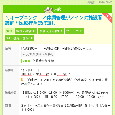
掲載日：2026.08.05
未読
NEW
＼オープニング！／体調管理がメインの施設看
護師＊医療行為ほぼ無し
派遣
職種未経験OK
社会人未経験OK
ブランクOK
WEB登録・面接OK
時給2300円～ ■週払いOK ■日収1万8400円以上
給与
交通費別途支給あり
交通費全額支給
交通費
埼玉県川口市
勤務地
川口駅
/
東
川口駅
/
西
川口駅
/
…
【自宅からドアtoドアで30分以内】介護施設でのお仕事。勤
務地選べます！
【日勤のみ】9:00～18:00（休憩60分） ■ご希望があればその他
勤務時間
シフトもOK！ （例）8:30～17:30 10:00～19:00 など
「家族とお休みを合わせたい」 「できれば残業はしたくない」
など、あなたのご希望に沿ったお仕事をご紹介します！ ※Wワ
2ヶ月～ ■ご応募から最短3日後に開始可能 8月～、9月スター
期間
ーク希望の方へ 今ご覧のお仕事で希望する勤務時間と、もう1つ
トもOK！
のお仕事の勤務時間。 合計で週40時間を超える場合は応募でき