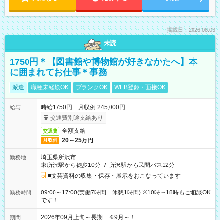
掲載日：2026.08.03
未読
1750円＊【図書館や博物館が好きなかたへ】本
に囲まれてお仕事＊事務
派遣
職種未経験OK
ブランクOK
WEB登録・面接OK
時給1750円 月収例 245,000円
給与
交通費別途支給あり
全額支給
交通費
20～25万円
月収例
埼玉県所沢市
勤務地
東所沢駅から徒歩10分
/
所沢駅から民間バス12分
■文芸資料の収集・保存・展示をおこなっています
09:00～17:00(実働7時間 休憩1時間) ※10時～18時もご相談OK
勤務時間
です！
2026年09月上旬～長期 ※9月～！
期間