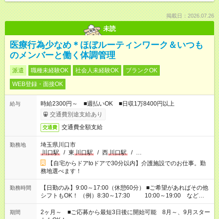
掲載日：2026.07.26
未読
医療行為少なめ＊ほぼルーティンワーク＆いつも
のメンバーと働く体調管理
派遣
職種未経験OK
社会人未経験OK
ブランクOK
WEB登録・面接OK
時給2300円～ ■週払いOK ■日収1万8400円以上
給与
交通費別途支給あり
交通費全額支給
交通費
埼玉県川口市
勤務地
川口駅
/
東
川口駅
/
西
川口駅
/
…
【自宅からドアtoドアで30分以内】介護施設でのお仕事。勤
務地選べます！
【日勤のみ】9:00～17:00（休憩60分） ■ご希望があればその他
勤務時間
シフトもOK！ （例）8:30～17:30 10:00～19:00 など
「家族とお休みを合わせたい」 「できれば残業はしたくない」
など、あなたのご希望に沿ったお仕事をご紹介します！ ※Wワ
2ヶ月～ ■ご応募から最短3日後に開始可能 8月～、9月スター
期間