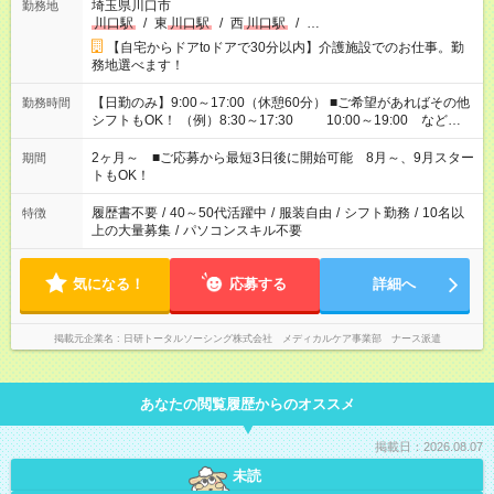
埼玉県川口市
勤務地
川口駅
/
東
川口駅
/
西
川口駅
/
…
【自宅からドアtoドアで30分以内】介護施設でのお仕事。勤
務地選べます！
【日勤のみ】9:00～17:00（休憩60分） ■ご希望があればその他
勤務時間
シフトもOK！ （例）8:30～17:30 10:00～19:00 など
「家族とお休みを合わせたい」 「できれば残業はしたくない」
など、あなたのご希望に沿ったお仕事をご紹介します！ ※Wワ
2ヶ月～ ■ご応募から最短3日後に開始可能 8月～、9月スター
期間
ーク希望の方へ 今ご覧のお仕事で希望する勤務時間と、もう1つ
トもOK！
のお仕事の勤務時間。 合計で週40時間を超える場合は応募でき
ません
履歴書不要
/
40～50代活躍中
/
服装自由
/
シフト勤務
/
10名以
特徴
上の大量募集
/
パソコンスキル不要
気になる！
応募する
詳細へ
掲載元企業名
日研トータルソーシング株式会社 メディカルケア事業部 ナース派遣
あなたの閲覧履歴からのオススメ
掲載日：2026.08.07
未読