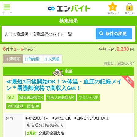
0
メニュー
気になる！
ログイン
検索結果
条件の変更
川口で看護師・准看護師のバイト一覧
6
2,200
件中
1
～
6
件表示
平均時給:
円
新着順
時給順
人気順
掲載日：2026.08.07
未読
NEW
≪最短3日後開始OK！≫体温・血圧の記録メイ
ン＊看護師資格で高収入Get！
派遣
職種未経験OK
社会人未経験OK
ブランクOK
WEB登録・面接OK
時給2300円～ ■週払いOK ■日収1万8400円以上
給与
交通費別途支給あり
交通費全額支給
交通費