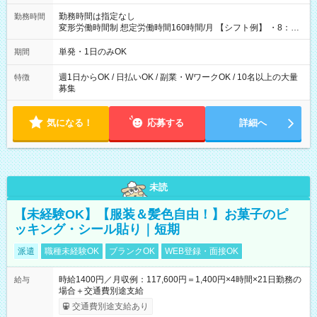
勤務時間は指定なし
勤務時間
変形労働時間制 想定労働時間160時間/月 【シフト例】 ・8：00
～21：00
単発・1日のみOK
期間
週1日からOK / 日払いOK / 副業・WワークOK / 10名以上の大量
特徴
募集
気になる！
応募する
詳細へ
未読
【未経験OK】【服装＆髪色自由！】お菓子のピ
ッキング・シール貼り｜短期
派遣
職種未経験OK
ブランクOK
WEB登録・面接OK
時給1400円／月収例：117,600円＝1,400円×4時間×21日勤務の
給与
場合＋交通費別途支給
交通費別途支給あり