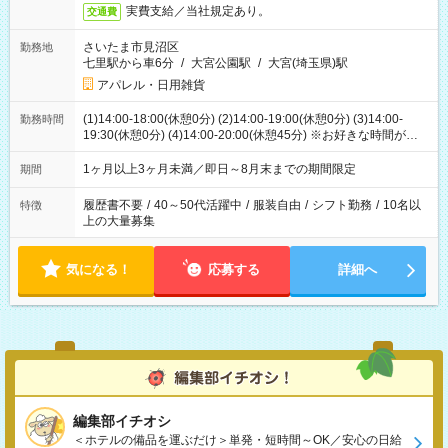
実費支給／当社規定あり。
交通費
さいたま市見沼区
勤務地
七里駅から車6分
/
大宮公園駅
/
大宮(埼玉県)駅
アパレル・日用雑貨
(1)14:00-18:00(休憩0分) (2)14:00-19:00(休憩0分) (3)14:00-
勤務時間
19:30(休憩0分) (4)14:00-20:00(休憩45分) ※お好きな時間が選べ
ます
1ヶ月以上3ヶ月未満／即日～8月末までの期間限定
期間
履歴書不要
/
40～50代活躍中
/
服装自由
/
シフト勤務
/
10名以
特徴
上の大量募集
気になる！
応募する
詳細へ
編集部イチオシ
＜ホテルの備品を運ぶだけ＞単発・短時間～OK／安心の日給