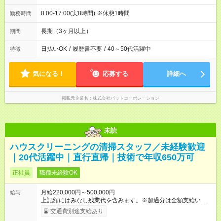
8:00-17:00(実8時間) ※休憩1時間
勤務時間
長期（3ヶ月以上）
期間
日払いOK
/
履歴書不要
/
40～50代活躍中
特徴
気になる！
応募する
詳細へ
掲載元企業名
株式会社パットコーポレーション
未読
ハウスクリーニングの清掃スタッフ／未経験歓迎
｜20代活躍中｜直行直帰｜技術で年収650万可
正社員
職種未経験OK
月給220,000円～500,000円
給与
上記額にはみなし残業代を含みます。※超過分は全額支給いたし
ます。 みなし残業代 25,000円／月 みなし残業時間 15時間／月
交通費別途支給あり
基本給：月給 22万円 ～ 固定残業代：あり 1ヶ月あたり2万5000