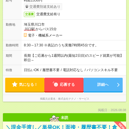
時給1350円
給与
交通費別途支給あり
交通費支給有り
交通費
埼玉県川口市
勤務地
川口駅
からバス15分
電子・機械系メーカー
8:30～17:30 ※表記のうち実働7時間45分です。
勤務時間
長期【ご応募から1週間以内(最短2日目)のスピード就業が可能】
期間
即日～
日払いOK
/
履歴書不要
/
電話対応なし
/
パソコンスキル不要
特徴
気になる！
応募する
詳細へ
掲載元企業名
株式会社テクノ・サービス
掲載日：2026.08.08
未読
NEW
＼現金手渡し／単発OK！面接・履歴書不要！倉