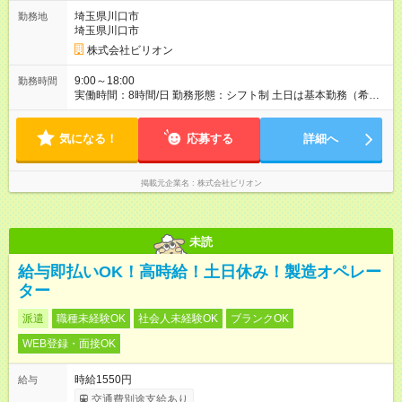
円（固定残業時間：1ヶ月あたり15時間） 固定残業時間を超え
埼玉県川口市
勤務地
た勤務時間については別途残業代を支給する 想定年収：300万
埼玉県川口市
円～650万円 ★賞与あり、年2回（2年目以降／基本月給1か月
分。ただし業績によって変動） ■ 月給 24万5,000円＋インセン
株式会社ビリオン
ティブ支給 (内訳) 基本給：22万円＋固定残業代：25,000円（15
時間分） ※15時間を超過した場合は別途支給 スタートは平均水
9:00～18:00
勤務時間
準。 ですが―― 技術力 × 売上 ＝ 収入アップ
実働時間：8時間/日 勤務形態：シフト制 土日は基本勤務（希望
━━━━━━━━━━━━━━━━ ✔ 対応できる機種・メニューが増える
休相談可） ⏰9:00～18:00内 実働8時間目安 現場終了次第帰宅
→ 案件単価アップ ✔ オプション売上の【30％】を インセン
OK 試用期間あり 3ヵ月 雇用条件に変更なし
ティブとして還元 ━━━━━━━━━━━━━━━━ 入社年数に関係なく、実
気になる！
応募する
詳細へ
力次第で高収入が可能です。 技術と信頼が、そのまま年収に直
結します。 【試用期間】試用期間あり 試用期間の長さ：3ヶ月
雇用形態、給与は本採用時と同じです。
掲載元企業名
株式会社ビリオン
未読
給与即払いOK！高時給！土日休み！製造オペレー
ター
派遣
職種未経験OK
社会人未経験OK
ブランクOK
WEB登録・面接OK
時給1550円
給与
交通費別途支給あり