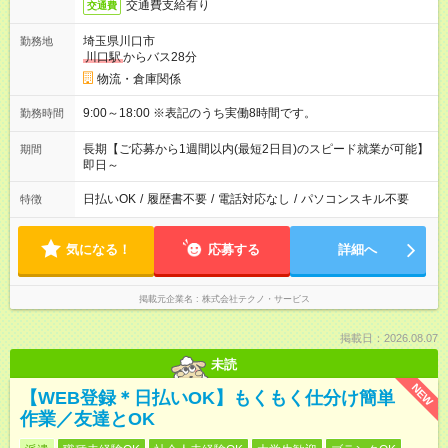
交通費支給有り
交通費
埼玉県川口市
勤務地
川口駅
からバス28分
物流・倉庫関係
9:00～18:00 ※表記のうち実働8時間です。
勤務時間
長期【ご応募から1週間以内(最短2日目)のスピード就業が可能】
期間
即日～
日払いOK
/
履歴書不要
/
電話対応なし
/
パソコンスキル不要
特徴
気になる！
応募する
詳細へ
掲載元企業名
株式会社テクノ・サービス
掲載日：2026.08.07
未読
NEW
【WEB登録＊日払いOK】もくもく仕分け簡単
作業／友達とOK