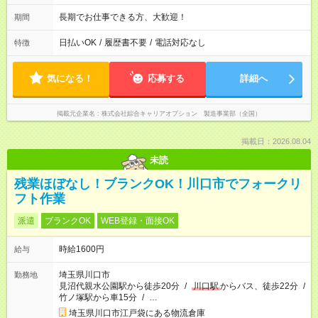
長期でお仕事できる方、大歓迎！
期間
日払いOK
/
履歴書不要
/
電話対応なし
特徴
気になる！
応募する
詳細へ
掲載元企業名
株式会社綜合キャリアオプション 製造事業部（全国）
掲載日：2026.08.04
未読
残業ほぼなし！ブランクOK！川口市でフォークリ
フト作業
派遣
ブランクOK
WEB登録・面接OK
時給1600円
給与
埼玉県川口市
勤務地
見沼代親水公園駅から徒歩20分
/
川口駅
からバス、徒歩22分
/
竹ノ塚駅から車15分
/
…
埼玉県川口市江戸袋にある物流倉庫