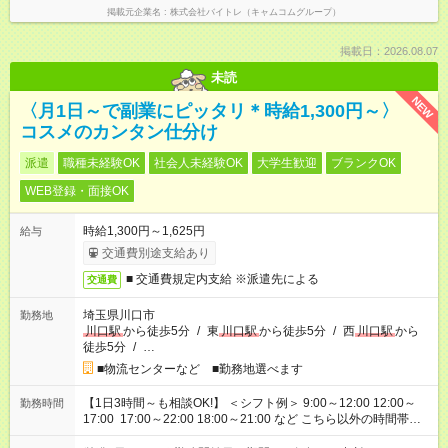
掲載元企業名
株式会社バイトレ（キャムコムグループ）
掲載日：2026.08.07
未読
NEW
〈月1日～で副業にピッタリ＊時給1,300円～〉
コスメのカンタン仕分け
派遣
職種未経験OK
社会人未経験OK
大学生歓迎
ブランクOK
WEB登録・面接OK
時給1,300円～1,625円
給与
交通費別途支給あり
■ 交通費規定内支給 ※派遣先による
交通費
埼玉県川口市
勤務地
川口駅
から徒歩5分
/
東
川口駅
から徒歩5分
/
西
川口駅
から
徒歩5分
/
…
■物流センターなど ■勤務地選べます
【1日3時間～も相談OK!】 ＜シフト例＞ 9:00～12:00 12:00～
勤務時間
17:00 17:00～22:00 18:00～21:00 など こちら以外の時間帯も
お気軽にご相談ください！