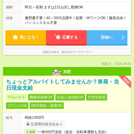
即日～長期 まずは1日お試し勤務OK
期間
履歴書不要
/
40～50代活躍中
/
副業・WワークOK
/
服装自由
/
特徴
パソコンスキル不要
気になる！
応募する
詳細へ
掲載元企業名
株式会社ワークサービス
掲載日：2026.08.08
未読
NEW
ちょっとアルバイトしてみませんか？単発・当
日現金支給
アルバイト
職種未経験OK
社会人未経験OK
大学生歓迎
ブランクOK
WEB登録・面接OK
時給1300円
給与
交通費別途支給あり
一律400円支給（徒歩・自転車通勤も支給）
交通費