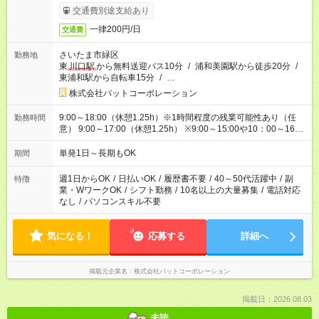
交通費別途支給あり
一律200円/日
交通費
さいたま市緑区
勤務地
東
川口駅
から無料送迎バス10分
/
浦和美園駅から徒歩20分
/
東浦和駅から自転車15分
/
…
株式会社パットコーポレーション
9:00～18:00（休憩1.25h）※1時間程度の残業可能性あり（任
勤務時間
意） 9:00～17:00（休憩1.25h） ※9:00～15:00や10：00～16：
00などのショートタイムでの勤務もあり！ 就業条件など詳しく
は面接で説明いたします。
単発1日～長期もOK
期間
週1日からOK
/
日払いOK
/
履歴書不要
/
40～50代活躍中
/
副
特徴
業・WワークOK
/
シフト勤務
/
10名以上の大量募集
/
電話対応
なし
/
パソコンスキル不要
気になる！
応募する
詳細へ
掲載元企業名
株式会社パットコーポレーション
掲載日：2026.08.03
未読