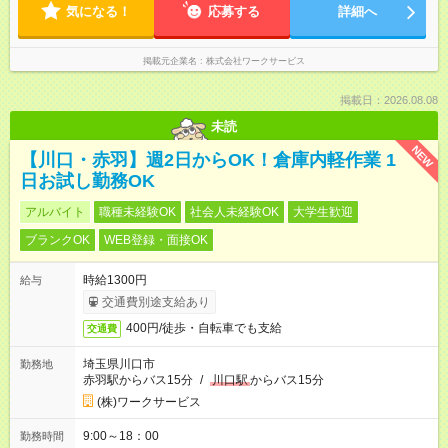
気になる！
応募する
詳細へ
掲載元企業名
株式会社ワークサービス
掲載日：2026.08.08
未読
NEW
【川口・赤羽】週2日からOK！倉庫内軽作業 1
日お試し勤務OK
アルバイト
職種未経験OK
社会人未経験OK
大学生歓迎
ブランクOK
WEB登録・面接OK
時給1300円
給与
交通費別途支給あり
400円/徒歩・自転車でも支給
交通費
埼玉県川口市
勤務地
赤羽駅からバス15分
/
川口駅
からバス15分
(株)ワークサービス
9:00～18：00
勤務時間