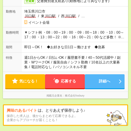
交通費別途支給あり(勤務地により異なります)
交通費
埼玉県川口市
勤務地
川口駅
/
東
川口駅
/
西
川口駅
/
…
イベント会場
▼シフト例 ・08：00～19：00 ・09：00～18：00 ・10：00～
勤務時間
17：00 ・13：00～22：00 ・16：00～21：00 など多数！ ※お
仕事により勤務時間が異なります
即日～OK！ ◆お好きな日1日～働けます ◆急募
期間
週1日からOK
/
日払いOK
/
履歴書不要
/
40～50代活躍中
/
副
特徴
業・WワークOK
/
服装自由
/
シフト勤務
/
10名以上の大量募
集
/
電話対応なし
/
パソコンスキル不要
気になる！
応募する
詳細へ
掲載元企業名
株式会社fosbury
興味のあるバイト
は、とりあえず保存しよう♪
保存した求人は、後からまとめて応募できるよ。
企業からアプローチが届くことも！