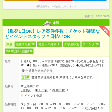
掲載元企業名
株式会社ファインドオン
掲載日：2026.08.06
未読
NEW
【単発1日OK】レア案件多数！チケット確認な
どイベントスタッフ＊日払いOK
派遣
職種未経験OK
社会人未経験OK
大学生歓迎
ブランクOK
WEB登録・面接OK
日給1万5000円～※実働5時間で日給7000円のお仕事もありま
給与
す ◆日払い・週払いOK！（規定あり）◆お仕事によって日給も
異なります
交通費別途支給あり
交通費別途支給あり(勤務地により異なります)
交通費
埼玉県川口市
勤務地
川口駅
/
東
川口駅
/
西
川口駅
/
…
イベント会場
▼シフト例 ・08：00～19：00 ・09：00～18：00 ・10：00～
勤務時間
17：00 ・13：00～22：00 ・16：00～21：00 など多数！ ※お