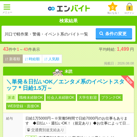
0
メニュー
気になる！
ログイン
検索結果
条件の変更
川口で軽作業・警備・イベント系のバイト一覧
43
1,499
件中
1
～
43
件表示
平均時給:
円
新着順
時給順
人気順
掲載日：2026.08.08
未読
NEW
＼単発＆日払いOK／エンタメ系のイベントスタ
ッフ＊日給1.5万～
派遣
職種未経験OK
社会人未経験OK
大学生歓迎
ブランクOK
WEB登録・面接OK
日給1万5000円～※実働5時間で日給7000円のお仕事もありま
給与
す ◆日払い・週払いOK！（規定あり）◆お仕事によって日給も
異なります
交通費別途支給あり