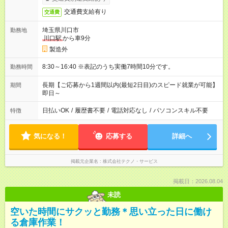
交通費支給有り
交通費
埼玉県川口市
勤務地
川口駅
から車9分
製造外
8:30～16:40 ※表記のうち実働7時間10分です。
勤務時間
長期【ご応募から1週間以内(最短2日目)のスピード就業が可能】
期間
即日～
日払いOK
/
履歴書不要
/
電話対応なし
/
パソコンスキル不要
特徴
気になる！
応募する
詳細へ
掲載元企業名
株式会社テクノ・サービス
掲載日：2026.08.04
未読
空いた時間にサクッと勤務＊思い立った日に働け
る倉庫作業！