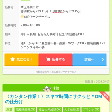
埼玉県川口市
勤務地
赤羽駅からバス15分
/
川口駅
からバス15分
(株)ワークサービス
9:00～18：00
勤務時間
即日～長期 もちろん単発1日だけの勤務もOK！
期間
週1日からOK
/
履歴書不要
/
副業・WワークOK
/
服装自由
/
パ
特徴
ソコンスキル不要
気になる！
応募する
詳細へ
掲載元企業名
株式会社ワークサービス
掲載日：2026.08.07
未読
NEW
〈カンタン作業！〉スキマ時間にサクッと＊DM
の仕分け
派遣
職種未経験OK
社会人未経験OK
大学生歓迎
ブランクOK