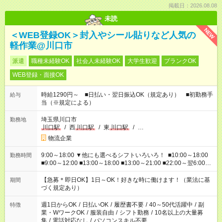
掲載日：2026.08.08
未読
NEW
＜WEB登録OK＞封入やシール貼りなど人気の
軽作業@川口市
派遣
職種未経験OK
社会人未経験OK
大学生歓迎
ブランクOK
WEB登録・面接OK
時給1290円～ ■日払い・翌日振込OK（規定あり） ■初勤務手
給与
当（※規定による）
埼玉県川口市
勤務地
川口駅
/
西
川口駅
/
東
川口駅
/
…
物流企業
9:00～18:00 ▼他にも選べるシフトいろいろ！ ■10:00～18:00
勤務時間
■9:00～12:00 ■13:00～18:00 ■13:00～21:00 ■22:00～翌6:00
など あなたの希望を教えてください！
【急募＊即日OK】1日～OK！好きな時に働けます！（業法に基
期間
づく規定あり）
週1日からOK
/
日払いOK
/
履歴書不要
/
40～50代活躍中
/
副
特徴
業・WワークOK
/
服装自由
/
シフト勤務
/
10名以上の大量募
集
/
電話対応なし
/
パソコンスキル不要