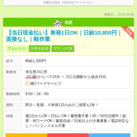
掲載元企業名
株式会社ワークサービス
掲載日：2026.08.08
未読
NEW
【当日現金払い】単発1日OK｜日給10,800円｜
面接なし｜軽作業
アルバイト
大学生歓迎
ブランクOK
時給1,300円
給与
埼玉県川口市
勤務地
川口駅
からバス15分
/
川口元郷駅から徒歩15分
(株)ワークサービス
9:00～18：00
勤務時間
即日～長期 ※単発1日のみのご就業もOK！
期間
週1日からOK
/
日払いOK
/
履歴書不要
/
40～50代活躍中
/
副
特徴
業・WワークOK
/
服装自由
/
10名以上の大量募集
/
電話対応な
し
/
パソコンスキル不要