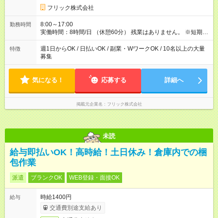
フリック株式会社
8:00～17:00
勤務時間
実働時間：8時間/日 （休憩60分） 残業はありません。 ※短期の
募集は行っておりません。予めご了承くださいませ。
週1日からOK / 日払いOK / 副業・WワークOK / 10名以上の大量
特徴
募集
気になる！
応募する
詳細へ
掲載元企業名
フリック株式会社
未読
給与即払いOK！高時給！土日休み！倉庫内での梱
包作業
派遣
ブランクOK
WEB登録・面接OK
時給1400円
給与
交通費別途支給あり