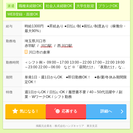
派遣
職種未経験OK
社会人未経験OK
大学生歓迎
ブランクOK
WEB登録・面接OK
時給1300円 ●昇給あり ●日払い制 ●前払い制度あり（稼働分・
給与
最大90%）
埼玉県川口市
勤務地
赤羽駅
/
川口駅
/
西
川口駅
川口市の倉庫
＜シフト例＞ 09:00～17:00 13:00～22:00 17:00～22:00 19:00
勤務時間
～23:00 22:00～06:00 など ※「昼間だけ」「夜勤だけ」など
の希望OK
単発1日・週1日からOK ●即日勤務OK！ ●春/夏/冬休み期間限
期間
定OK！
週1日からOK
/
日払いOK
/
履歴書不要
/
40～50代活躍中
/
副
特徴
業・WワークOK
/
シフト勤務
気になる！
応募する
詳細へ
掲載元企業名
株式会社ハンズキャリア 東京支店