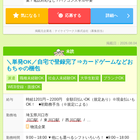
集
/
電話対応なし
/
パソコンスキル不要
気になる！
応募する
詳細へ
掲載元企業名
テイケイワークス株式会社（募集担当）
掲載日：2026.08.04
未読
＼単発OK／自宅で登録完了⇒カードゲームなどお
もちゃの梱包
派遣
職種未経験OK
社会人未経験OK
大学生歓迎
ブランクOK
WEB登録・面接OK
時給1201円～2200円 全額日払いOK（規定あり）※現金払いも
給与
OK！ ■初勤務手当（※規定による）
埼玉県川口市
勤務地
川口駅
/
東
川口駅
/
西
川口駅
/
…
物流企業
9:00～18:00 ▼他にも選べるシフトいろいろ！ ■9:00～18:00
勤務時間