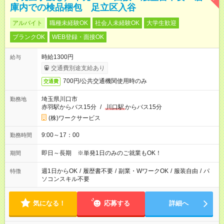
庫内での検品梱包 足立区入谷
アルバイト
職種未経験OK
社会人未経験OK
大学生歓迎
ブランクOK
WEB登録・面接OK
時給1300円
給与
交通費別途支給あり
700円/公共交通機関使用時のみ
交通費
埼玉県川口市
勤務地
赤羽駅からバス15分
/
川口駅
からバス15分
(株)ワークサービス
9:00～17：00
勤務時間
即日～長期 ※単発1日のみのご就業もOK！
期間
週1日からOK
/
履歴書不要
/
副業・WワークOK
/
服装自由
/
パ
特徴
ソコンスキル不要
気になる！
応募する
詳細へ