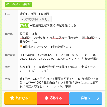
WEB登録・面接OK
時給1,300円～1,625円
給与
交通費別途支給あり
■ 交通費規定内支給 ※派遣先による
交通費
埼玉県川口市
勤務地
川口駅
から徒歩5分
/
東
川口駅
から徒歩5分
/
西
川口駅
から
徒歩5分
/
…
■物流センターなど ■勤務地選べます
【1日3時間～も相談OK!】 ＜シフト例＞ 9:00～12:00 10:00～
勤務時間
15:00 12:00～17:00 18:00～21:00 など こちら以外の時間帯も
お気軽にご相談ください！
単発1日～！ ★勤務開始日や期間はお気軽にご相談くださ
期間
い！ ＃8月～ ＃9月～
週1日からOK
/
日払いOK
/
履歴書不要
/
40～50代活躍中
/
副
特徴
業・WワークOK
/
服装自由
/
シフト勤務
/
10名以上の大量募
集
/
電話対応なし
/
パソコンスキル不要
気になる！
応募する
詳細へ