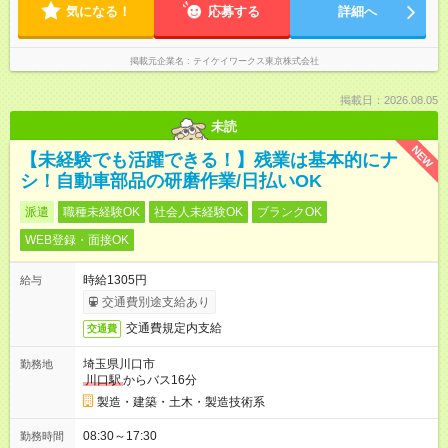
気になる！
応募する
詳細へ
掲載元企業名
テイケイワークス東京株式会社
掲載日：2026.08.05
未読
NEW
【未経験でも活躍できる！】残業は基本的にナ
シ！自動車部品の研磨作業/日払いOK
派遣
職種未経験OK
社会人未経験OK
ブランクOK
WEB登録・面接OK
時給1305円
給与
交通費別途支給あり
交通費規定内支給
交通費
埼玉県川口市
勤務地
川口駅
からバス16分
製造・建築・土木・製造技術系
08:30～17:30
勤務時間