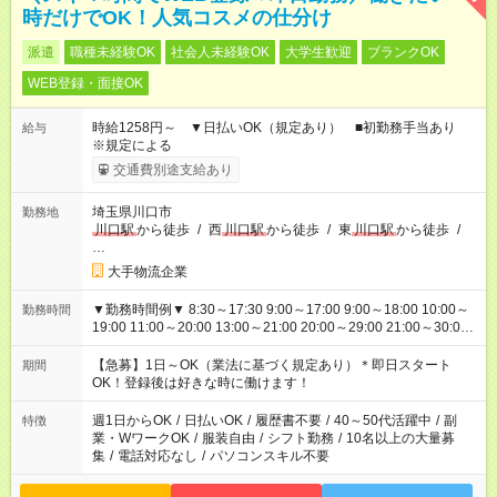
時だけでOK！人気コスメの仕分け
派遣
職種未経験OK
社会人未経験OK
大学生歓迎
ブランクOK
WEB登録・面接OK
時給1258円～ ▼日払いOK（規定あり） ■初勤務手当あり
給与
※規定による
交通費別途支給あり
埼玉県川口市
勤務地
川口駅
から徒歩
/
西
川口駅
から徒歩
/
東
川口駅
から徒歩
/
…
大手物流企業
▼勤務時間例▼ 8:30～17:30 9:00～17:00 9:00～18:00 10:00～
勤務時間
19:00 11:00～20:00 13:00～21:00 20:00～29:00 21:00～30:00
22:00～31:00 上記以外にもシフトパターンあり！ 短時間の勤務
もご紹介できる場合があるのでご相談ください！ ご都合に合わ
【急募】1日～OK（業法に基づく規定あり）＊即日スタート
期間
せてお仕事をご案内します＾＾
OK！登録後は好きな時に働けます！
週1日からOK
/
日払いOK
/
履歴書不要
/
40～50代活躍中
/
副
特徴
業・WワークOK
/
服装自由
/
シフト勤務
/
10名以上の大量募
集
/
電話対応なし
/
パソコンスキル不要