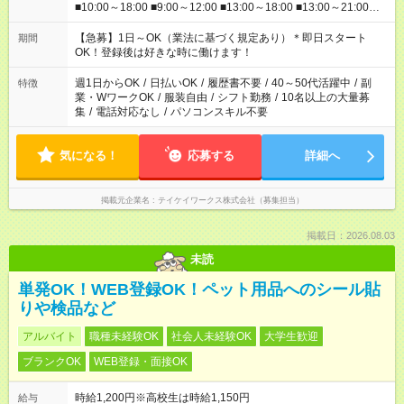
■10:00～18:00 ■9:00～12:00 ■13:00～18:00 ■13:00～21:00
■22:00～翌6:00 など あなたの希望を教えてください！
【急募】1日～OK（業法に基づく規定あり）＊即日スタート
期間
OK！登録後は好きな時に働けます！
週1日からOK
/
日払いOK
/
履歴書不要
/
40～50代活躍中
/
副
特徴
業・WワークOK
/
服装自由
/
シフト勤務
/
10名以上の大量募
集
/
電話対応なし
/
パソコンスキル不要
気になる！
応募する
詳細へ
掲載元企業名
テイケイワークス株式会社（募集担当）
掲載日：2026.08.03
未読
単発OK！WEB登録OK！ペット用品へのシール貼
りや検品など
アルバイト
職種未経験OK
社会人未経験OK
大学生歓迎
ブランクOK
WEB登録・面接OK
時給1,200円※高校生は時給1,150円
給与