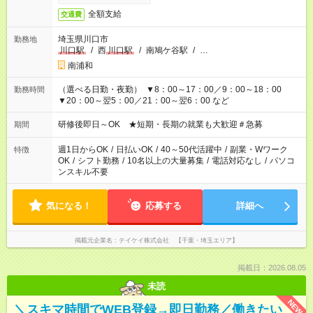
全額支給
交通費
埼玉県川口市
勤務地
川口駅
/
西
川口駅
/
南鳩ケ谷駅
/
…
南浦和
（選べる日勤・夜勤） ▼8：00～17：00／9：00～18：00
勤務時間
▼20：00～翌5：00／21：00～翌6：00 など
研修後即日～OK ★短期・長期の就業も大歓迎＃急募
期間
週1日からOK
/
日払いOK
/
40～50代活躍中
/
副業・Wワーク
特徴
OK
/
シフト勤務
/
10名以上の大量募集
/
電話対応なし
/
パソコ
ンスキル不要
気になる！
応募する
詳細へ
掲載元企業名
テイケイ株式会社 【千葉・埼玉エリア】
掲載日：2026.08.05
未読
NEW
＼スキマ時間でWEB登録→即日勤務／働きたい