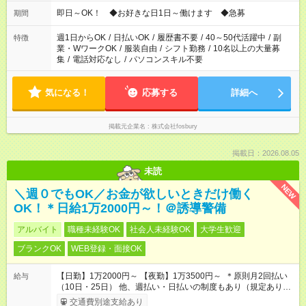
仕事により勤務時間が異なります
即日～OK！ ◆お好きな日1日～働けます ◆急募
期間
週1日からOK
/
日払いOK
/
履歴書不要
/
40～50代活躍中
/
副
特徴
業・WワークOK
/
服装自由
/
シフト勤務
/
10名以上の大量募
集
/
電話対応なし
/
パソコンスキル不要
気になる！
応募する
詳細へ
掲載元企業名
株式会社fosbury
掲載日：2026.08.05
未読
NEW
＼週０でもOK／お金が欲しいときだけ働く
OK！＊日給1万2000円～！＠誘導警備
アルバイト
職種未経験OK
社会人未経験OK
大学生歓迎
ブランクOK
WEB登録・面接OK
【日勤】1万2000円～ 【夜勤】1万3500円～ ＊原則月2回払い
給与
（10日・25日） 他、週払い・日払いの制度もあり（規定あり）
＃日収1万円以上
交通費別途支給あり