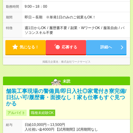
9:00～18：00
勤務時間
即日～長期 ※単発1日のみのご就業もOK！
期間
週1日からOK
/
履歴書不要
/
副業・WワークOK
/
服装自由
/
パ
特徴
ソコンスキル不要
気になる！
応募する
詳細へ
掲載元企業名
株式会社ワークサービス
未読
舗装工事現場の警備員/即日入社◎家電付き寮完備/
日払い可/履歴書・面接なし！家も仕事もすぐ見つ
かる
アルバイト
職種未経験OK
日給10,000円～13,500円
給与
入社祝い金4000円 【試用期間】試用期間なし