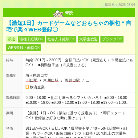
掲載日：2026.08.04
未読
【激短1日】カードゲームなどおもちゃの梱包＊自
宅で楽々WEB登録〇
派遣
職種未経験OK
社会人未経験OK
大学生歓迎
ブランクOK
WEB登録・面接OK
時給1201円～2200円 全額日払いOK（規定あり）※現金払いも
給与
OK！ ■初勤務手当（※規定による）
埼玉県川口市
勤務地
川口駅
/
東
川口駅
/
西
川口駅
/
…
物流企業
9:00～18:00 ▼他にも選べるシフトいろいろ！ ■9:00～18:00
勤務時間
■10:00～18:00 ■9:00～12:00 ■13:00～18:00 ■13:00～21:00
■22:00～翌6:00 など あなたの希望を教えてください！
【急募】1日～OK（業法に基づく規定あり）＊即日スタート
期間
OK！登録後は好きな時に働けます！
週1日からOK
/
日払いOK
/
履歴書不要
/
40～50代活躍中
/
副
特徴
業・WワークOK
/
服装自由
/
シフト勤務
/
10名以上の大量募