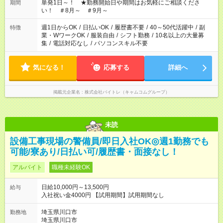
単発1日～！ ★勤務開始日や期間はお気軽にご相談くださ
期間
い！ ＃8月～ ＃9月～
週1日からOK
/
日払いOK
/
履歴書不要
/
40～50代活躍中
/
副
特徴
業・WワークOK
/
服装自由
/
シフト勤務
/
10名以上の大量募
集
/
電話対応なし
/
パソコンスキル不要
気になる！
応募する
詳細へ
掲載元企業名
株式会社バイトレ（キャムコムグループ）
未読
設備工事現場の警備員/即日入社OK◎週1勤務でも
可能/寮あり/日払い可/履歴書・面接なし！
アルバイト
職種未経験OK
日給10,000円～13,500円
給与
入社祝い金4000円 【試用期間】試用期間なし
埼玉県川口市
勤務地
埼玉県川口市