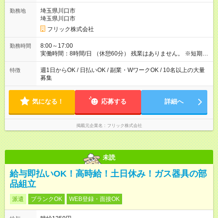
埼玉県川口市
勤務地
埼玉県川口市
フリック株式会社
8:00～17:00
勤務時間
実働時間：8時間/日 （休憩60分） 残業はありません。 ※短期の
募集は行っておりません。予めご了承くださいませ。
週1日からOK / 日払いOK / 副業・WワークOK / 10名以上の大量
特徴
募集
気になる！
応募する
詳細へ
掲載元企業名
フリック株式会社
未読
給与即払いOK！高時給！土日休み！ガス器具の部
品組立
派遣
ブランクOK
WEB登録・面接OK