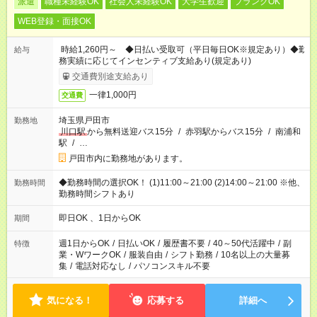
派遣
職種未経験OK
社会人未経験OK
大学生歓迎
ブランクOK
WEB登録・面接OK
時給1,260円～ ◆日払い受取可（平日毎日OK※規定あり）◆勤
給与
務実績に応じてインセンティブ支給あり(規定あり)
交通費別途支給あり
一律1,000円
交通費
埼玉県戸田市
勤務地
川口駅
から無料送迎バス15分
/
赤羽駅からバス15分
/
南浦和
駅
/
…
戸田市内に勤務地があります。
◆勤務時間の選択OK！ (1)11:00～21:00 (2)14:00～21:00 ※他、
勤務時間
勤務時間シフトあり
即日OK 、1日からOK
期間
週1日からOK
/
日払いOK
/
履歴書不要
/
40～50代活躍中
/
副
特徴
業・WワークOK
/
服装自由
/
シフト勤務
/
10名以上の大量募
集
/
電話対応なし
/
パソコンスキル不要
気になる！
応募する
詳細へ