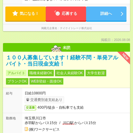
気になる！
応募する
詳細へ
掲載元企業名
テイケイトレード株式会社
掲載日：2026.08.08
未読
NEW
１００人募集しています！経験不問・単発アル
バイト・当日現金支給！
アルバイト
職種未経験OK
社会人未経験OK
大学生歓迎
ブランクOK
WEB登録・面接OK
日給10800円
給与
交通費別途支給あり
400円/徒歩・自転車でも支給
交通費
埼玉県川口市
勤務地
赤羽駅からバス15分
/
川口駅
からバス15分
(株)ワークサービス