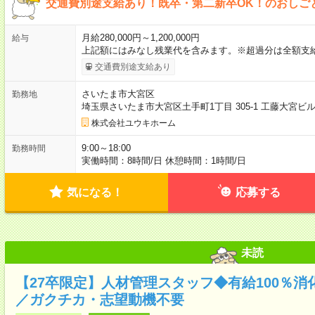
交通費別途支給あり！既卒・第二新卒OK！のおしご
月給280,000円～1,200,000円
給与
上記額にはみなし残業代を含みます。※超過分は全額支
交通費別途支給あり
さいたま市大宮区
勤務地
埼玉県さいたま市大宮区土手町1丁目 305-1 工藤大宮ビ
株式会社ユウキホーム
9:00～18:00
勤務時間
実働時間：8時間/日 休憩時間：1時間/日
気になる！
応募する
未読
【27卒限定】人材管理スタッフ◆有給100％
／ガクチカ・志望動機不要