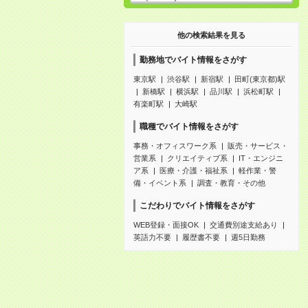
他の検索結果を見る
勤務地でバイト情報をさがす
東京駅
渋谷駅
新宿駅
田町(東京都)駅
新橋駅
横浜駅
品川駅
浜松町駅
有楽町駅
大崎駅
職種でバイト情報をさがす
事務・オフィスワーク系
販売・サービス・
営業系
クリエイティブ系
IT・エンジニ
ア系
医療・介護・福祉系
軽作業・警
備・イベント系
調査・教育・その他
こだわりでバイト情報をさがす
WEB登録・面接OK
交通費別途支給あり
英語力不要
履歴書不要
週5日勤務