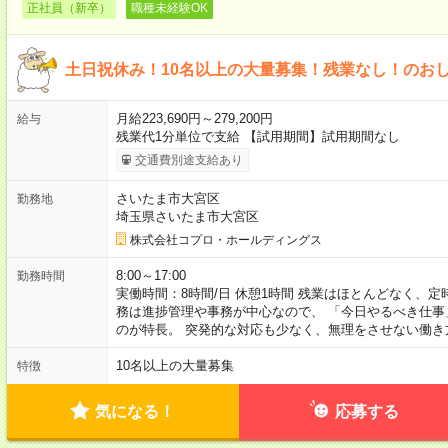
正社員（新卒）
職種未経験OK
土日祝休み！10名以上の大量募集！残業なし！のお
月給223,690円～279,200円
給与
残業代1分単位で支給 【試用期間】試用期間なし
交通費別途支給あり
さいたま市大宮区
勤務地
埼玉県さいたま市大宮区
株式会社コプロ・ホールディングス
8:00～17:00
勤務時間
実働時間：8時間/日 休憩1時間 残業はほとんどなく、
務は進捗管理や事務が中心なので、 「今日やるべき仕
のが特長。 突発的な対応も少なく、無理をさせない働き
10名以上の大量募集
特徴
気になる！
応募する