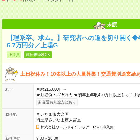
未読
【理系卒、求ム。】研究者への道を切り開く◆年
6.7万円分／上場G
正社員
職種未経験OK
土日祝休み！10名以上の大量募集！交通費別途支給
月給215,000円～
給与
★月収例：27.5万円 ★初年度年収420万円以上も可！ 月給
交通費別途支給あり
さいたま市大宮区
勤務地
埼玉県さいたま市大宮区
株式会社ワールドインテック R＆D事業部
9:00～18:00
勤務時間