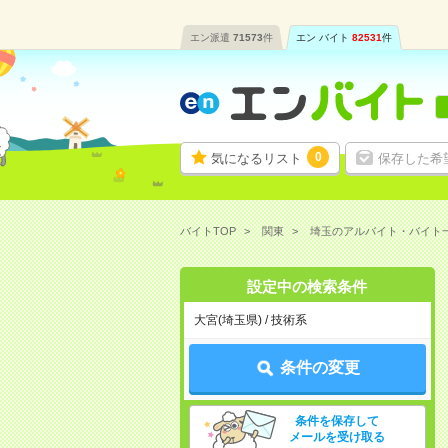
エン派遣
71573
件
エン バイト
82531
件
0
気になるリスト
保存した希
バイトTOP
関東
埼玉のアルバイト・バイト
設定中の検索条件
大宮(埼玉県) / 技術系
条件の変更
条件を保存して
メールを受け取る