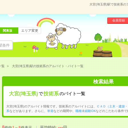
大宮(埼玉県)駅で技術系
会員登録
エリア変更
関東版
望条件
一覧
大宮(埼玉県)駅の技術系のアルバイト・バイト一覧
検索結果
大宮(埼玉県)
技術系
で
のバイト一覧
大宮(埼玉県)のアルバイト情報です。技術系のアルバイトには、
ＣＡＤ（土木・建築・
系
などがあります。さらに、
単発
などの期間や、
職種未経験OK
などのこだわり条件で
---
8
平均時給:
円
件中
1
～
8
件表示