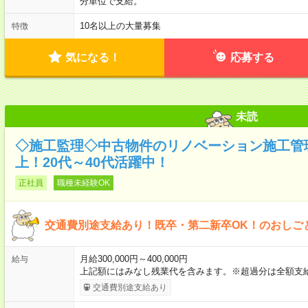
分単位で支給。
10名以上の大量募集
特徴
気になる！
応募する
未読
◇施工監理◇中古物件のリノベーション施工管理
上！20代～40代活躍中！
正社員
職種未経験OK
交通費別途支給あり！既卒・第二新卒OK！のおしご
月給300,000円～400,000円
給与
上記額にはみなし残業代を含みます。※超過分は全額支
交通費別途支給あり