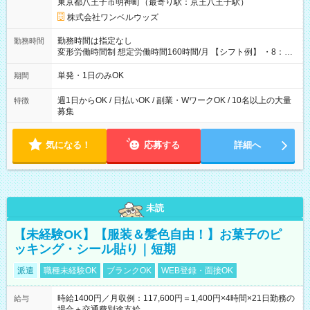
東京都八王子市明神町（最寄り駅：京王八王子駅）
株式会社ワンベルウッズ
勤務時間は指定なし
勤務時間
変形労働時間制 想定労働時間160時間/月 【シフト例】 ・8：00
～21：00
単発・1日のみOK
期間
週1日からOK / 日払いOK / 副業・WワークOK / 10名以上の大量
特徴
募集
気になる！
応募する
詳細へ
未読
【未経験OK】【服装＆髪色自由！】お菓子のピ
ッキング・シール貼り｜短期
派遣
職種未経験OK
ブランクOK
WEB登録・面接OK
時給1400円／月収例：117,600円＝1,400円×4時間×21日勤務の
給与
場合＋交通費別途支給