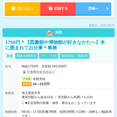
気になる！
応募する
詳細へ
掲載日：2026.08.03
未読
1750円＊【図書館や博物館が好きなかたへ】本
に囲まれてお仕事＊事務
派遣
職種未経験OK
ブランクOK
WEB登録・面接OK
時給1750円 月収例 245,000円
給与
交通費別途支給あり
全額支給
交通費
20～25万円
月収例
埼玉県所沢市
勤務地
東所沢駅から徒歩10分
/
所沢駅から民間バス12分
■文芸資料の収集・保存・展示をおこなっています
09:00～17:00(実働7時間 休憩1時間) ※10時～18時もご相談OK
勤務時間
です！