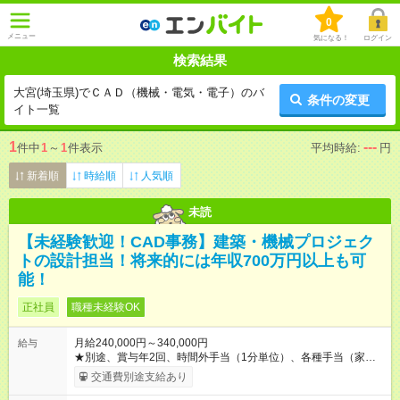
0
メニュー
気になる！
ログイン
検索結果
大宮(埼玉県)でＣＡＤ（機械・電気・電子）のバ
条件の変更
イト一覧
1
---
件中
1
～
1
件表示
平均時給:
円
新着順
時給順
人気順
未読
【未経験歓迎！CAD事務】建築・機械プロジェク
トの設計担当！将来的には年収700万円以上も可
能！
正社員
職種未経験OK
月給240,000円～340,000円
給与
★別途、賞与年2回、時間外手当（1分単位）、各種手当（家
族、赴任等）が支給されます。 ★スキル・経験年数・年齢等も
交通費別途支給あり
考慮し、話し合いの上で決定します。 【試用期間】試用期間あ