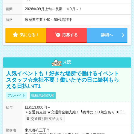
2026年09月上旬～長期 ※9月～！
期間
履歴書不要
/
40～50代活躍中
特徴
気になる！
応募する
詳細へ
未読
人気イベントも！好きな場所で働けるイベント
スタッフ☆来社不要！働いたその日に給料もら
える日払い/T1
アルバイト
職種未経験OK
日給13,000円～
給与
＋交通費支給 ★交通費全額支給！ ┗案件により規定あり ★日払
いOK！（規定あり） ┗働いたその日に現金GET♪ お仕事後はコ
交通費別途支給あり
ンビニATMから 日払い分を引き落とせます！ 【試用期間】試
用期間なし
東京都八王子市
勤務地