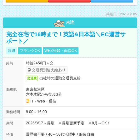
掲載日：2026.08.05
未読
完全在宅で16時まで！英語&日本語＼EC運営サ
ポート／
派遣
ブランクOK
WEB登録・面接OK
時給2450円＋交
給与
交通費別途支給あり
出社時の通勤交通費支給
交通費
東京都港区
勤務地
六本木駅から徒歩3分
IT・Web・通信
9:00～16:00
勤務時間
2026/8/17～長期 ※長期更新予定 ※8月～OK！
期間
履歴書不要
/
40～50代活躍中
/
服装自由
特徴