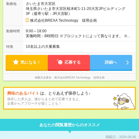
り 試用期間の長さ：3ヶ月 雇用形態、給与は本採用時と同じで
さいたま市大宮区
勤務地
す。
埼玉県さいたま市大宮区桜木町1-11-20大宮JPビルディング
3F（最寄り駅：JR大宮駅）
株式会社BREXA Technology 採用企画
9:00～18:00
勤務時間
実働時間：8時間/日 ※プロジェクトによって異なります。 ※サ
ービス残業はございません。残業代1分単位で支給。
10名以上の大量募集
特徴
気になる！
応募する
詳細へ
掲載元企業名
株式会社BREXA Technology 採用企画
興味のあるバイト
は、とりあえず保存しよう♪
保存した求人は、後からまとめて応募できるよ。
企業からアプローチが届くことも！
あなたの閲覧履歴からのオススメ
掲載日：2026.08.06