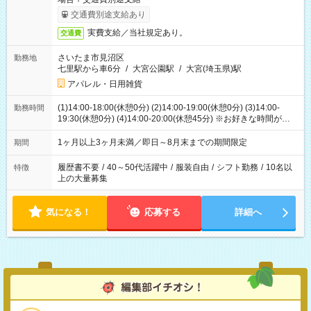
交通費別途支給あり
実費支給／当社規定あり。
交通費
さいたま市見沼区
勤務地
七里駅から車6分
/
大宮公園駅
/
大宮(埼玉県)駅
アパレル・日用雑貨
(1)14:00-18:00(休憩0分) (2)14:00-19:00(休憩0分) (3)14:00-
勤務時間
19:30(休憩0分) (4)14:00-20:00(休憩45分) ※お好きな時間が選べ
ます
1ヶ月以上3ヶ月未満／即日～8月末までの期間限定
期間
履歴書不要
/
40～50代活躍中
/
服装自由
/
シフト勤務
/
10名以
特徴
上の大量募集
気になる！
応募する
詳細へ