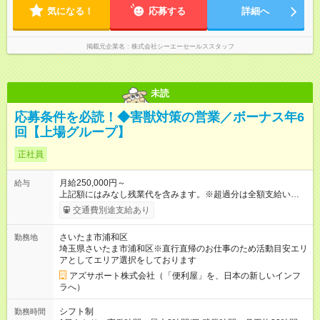
気になる！
応募する
詳細へ
掲載元企業名
株式会社シーエーセールススタッフ
未読
応募条件を必読！◆害獣対策の営業／ボーナス年6
回【上場グループ】
正社員
月給250,000円～
給与
上記額にはみなし残業代を含みます。※超過分は全額支給いたし
ます。 みなし残業代 73,808円／月 みなし残業時間 45時間／月
交通費別途支給あり
＜ボーナス＞ 合計で「年6回」お渡し └3ヶ月ごと（年4回）→A
タイプ └半年ごと（年2回）→Bタイプ ※合計で約200～300
さいたま市浦和区
勤務地
万/年程度で動きます（一番高い方ですと400万超え） ※ボー
埼玉県さいたま市浦和区※直行直帰のお仕事のため活動目安エリ
ナス合計が極端に150万を切る等ということはありません ＜年
アとしてエリア選択をしております
収イメージ＞ (1)各月のボーナス支払い 1月～3月：月給のみ 4
月、7月、10月：月給＋ボーナスA 6月、12月：月給＋ボーナス
アズサポート株式会社（「便利屋」を、日本の新しいインフ
B (2)経験年数に伴う年収推移 入社1年目：470万（3割）～520
ラへ）
万円以上（6割）～高い方（1割）600万超え 3年目： 7割の社員
が年収600万円以上 --------------------------------- 昇給：あり ※年1
シフト制
勤務時間