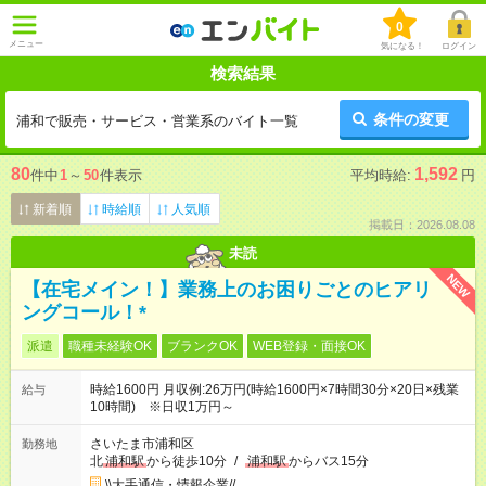
0
メニュー
気になる！
ログイン
検索結果
条件の変更
浦和で販売・サービス・営業系のバイト一覧
80
1,592
件中
1
～
50
件表示
平均時給:
円
新着順
時給順
人気順
掲載日：2026.08.08
未読
NEW
【在宅メイン！】業務上のお困りごとのヒアリ
ングコール！*
派遣
職種未経験OK
ブランクOK
WEB登録・面接OK
時給1600円 月収例:26万円(時給1600円×7時間30分×20日×残業
給与
10時間) ※日収1万円～
さいたま市浦和区
勤務地
北
浦和駅
から徒歩10分
/
浦和駅
からバス15分
\\大手通信・情報企業//