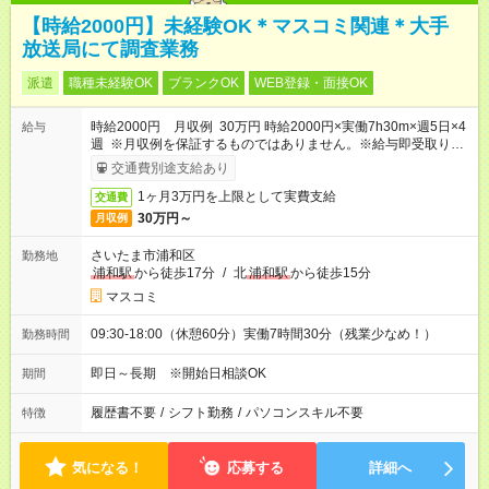
【時給2000円】未経験OK＊マスコミ関連＊大手
放送局にて調査業務
派遣
職種未経験OK
ブランクOK
WEB登録・面接OK
時給2000円 月収例 30万円 時給2000円×実働7h30m×週5日×4
給与
週 ※月収例を保証するものではありません。※給与即受取りサ
ービス利用可（利用条件有）
交通費別途支給あり
1ヶ月3万円を上限として実費支給
交通費
30万円～
月収例
さいたま市浦和区
勤務地
浦和駅
から徒歩17分
/
北
浦和駅
から徒歩15分
マスコミ
09:30-18:00（休憩60分）実働7時間30分（残業少なめ！）
勤務時間
即日～長期 ※開始日相談OK
期間
履歴書不要
/
シフト勤務
/
パソコンスキル不要
特徴
気になる！
応募する
詳細へ