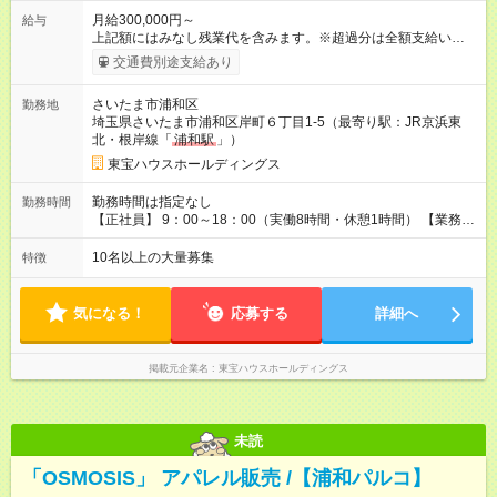
月給300,000円～
給与
上記額にはみなし残業代を含みます。※超過分は全額支給いたし
ます。 みなし残業代 96,000円／月 みなし残業時間 60時間／月
交通費別途支給あり
入社時は正社員。将来的には業務委託も選択可能。 【正社員】
月給30万円～＋歩合給 A）毎月の入金額の5％を支給 B）3ヶ月
さいたま市浦和区
勤務地
の入金額のうち300万円超過分の20％を3ヶ月ごとに支給 ※月給
埼玉県さいたま市浦和区岸町６丁目1-5（最寄り駅：JR京浜東
は固定残業代（9万6000円／60時間分）を含み、超過分は別途
北・根岸線「
浦和駅
」）
支給。 ※試用期間中（最大6ヶ月）はAを適用。 【業務委託】歩
合給 入金額の30％を月ごと支給（50万円以下は25％）。入金が
東宝ハウスホールディングス
ない月も12.5万円を最低保証。 【試用期間】試用期間あり 試用
期間の長さ：6ヶ月 雇用形態、給与は本採用時と同じです。
勤務時間は指定なし
勤務時間
【正社員】 9：00～18：00（実働8時間・休憩1時間） 【業務委
託】 9：00～18：00（実働8時間・休憩1時間） ※毎週火曜・水
曜以外での勤務 ◎働き方改革推進中！正社員雇用の場合、残業
10名以上の大量募集
特徴
は月平均20時間以内です！
気になる！
応募する
詳細へ
掲載元企業名
東宝ハウスホールディングス
未読
「OSMOSIS」 アパレル販売 /【浦和パルコ】