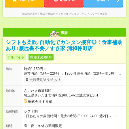
掲載元企業名
株式会社綜合キャリアオプション オフィスワーク事業部
未読
シフトも柔軟♪自動化でカンタン接客◎！食事補助
あり♪履歴書不要／すき家 浦和仲町店
アルバイト
職種未経験OK
時給1,150円～
給与
通常時給（5時～22時）：1200円 深夜時給（22時～翌5時）：
1500円 高校生時給：1150円 【特別手当】早朝手当（5：00-9：
交通費別途支給あり
00）時給+150円 【試用期間】試用期間あり 試用期間の長さ：1
ヶ月 雇用形態、給与は本採用時と同じです。 試用期間の実態は
さいたま市浦和区
勤務地
30日（※条件変更なし）ですが、切り上げで一ヶ月とさせてい
埼玉県さいたま市浦和区仲町1-4-12誠志堂ビル1F
ただきます。 研修制度あり：15時間(研修中も同時給）
株式会社すき家
シフト制
勤務時間
1日あたりの実働時間：最大8時間/日 0:00-24:00 週2日～・1日
2h～OK ＜シフト例＞ 〇朝帯 5:00-9:00 〇昼帯 9:00-14:00 〇午
後帯 14:00-18:00 〇夜帯 18:00-22:00 〇深夜帯 22:00-翌5:00 基
春・夏・冬休み期間限定
期間