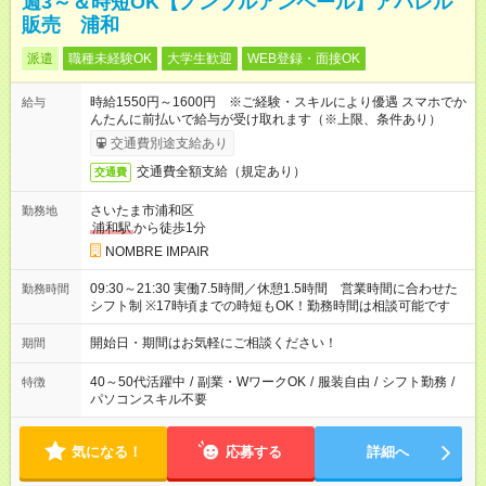
週3～＆時短OK【ノンブルアンペール】アパレル
販売 浦和
派遣
職種未経験OK
大学生歓迎
WEB登録・面接OK
時給1550円～1600円 ※ご経験・スキルにより優遇 スマホでか
給与
んたんに前払いで給与が受け取れます（※上限、条件あり）
交通費別途支給あり
交通費全額支給（規定あり）
交通費
さいたま市浦和区
勤務地
浦和駅
から徒歩1分
NOMBRE IMPAIR
09:30～21:30 実働7.5時間／休憩1.5時間 営業時間に合わせた
勤務時間
シフト制 ※17時頃までの時短もOK！勤務時間は相談可能です
開始日・期間はお気軽にご相談ください！
期間
40～50代活躍中
/
副業・WワークOK
/
服装自由
/
シフト勤務
/
特徴
パソコンスキル不要
気になる！
応募する
詳細へ