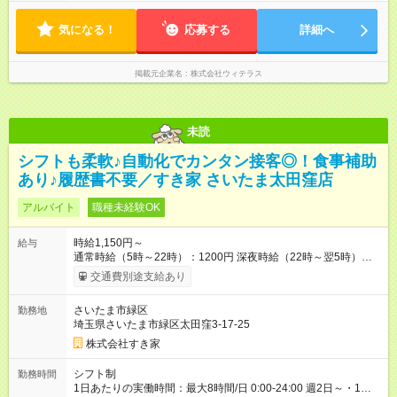
気になる！
応募する
詳細へ
掲載元企業名
株式会社ウィテラス
未読
シフトも柔軟♪自動化でカンタン接客◎！食事補助
あり♪履歴書不要／すき家 さいたま太田窪店
アルバイト
職種未経験OK
時給1,150円～
給与
通常時給（5時～22時）：1200円 深夜時給（22時～翌5時）：
1500円 高校生時給：1150円 【特別手当】早朝手当（5：00-9：
交通費別途支給あり
00）時給+150円 【試用期間】試用期間あり 試用期間の長さ：1
ヶ月 雇用形態、給与は本採用時と同じです。 試用期間の実態は
さいたま市緑区
勤務地
30日（※条件変更なし）ですが、切り上げで一ヶ月とさせてい
埼玉県さいたま市緑区太田窪3-17-25
ただきます。 研修制度あり：15時間(研修中も同時給）
株式会社すき家
シフト制
勤務時間
1日あたりの実働時間：最大8時間/日 0:00-24:00 週2日～・1日