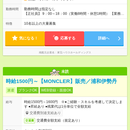
25%）。入金ゼロの月も最低保証12.5万円。 【試用期間】試用
期間あり 試用期間の長さ：6ヶ月 雇用形態、給与は本採用時と
勤務時間は指定なし
勤務時間
同じです。
【正社員】 9：00～18：00（実働8時間・休憩1時間） 【業務委
託】 9：00～18：00（実働8時間・休憩1時間） ※毎週火曜・水
曜以外での勤務 ◎働き方改革推進中！正社員雇用の場合、残業
10名以上の大量募集
特徴
は月平均20時間以内です！
気になる！
応募する
詳細へ
掲載元企業名
東宝ハウスホールディングス
未読
時給1500円～【MONCLER】販売／浦和伊勢丹
派遣
ブランクOK
WEB登録・面接OK
時給1500円～1600円 ※●ご経験・スキルを考慮して決定しま
給与
す ●昇給あり ●残業代は1分単位で全額支給
交通費別途支給あり
交通費全額支給（規定あり）
交通費