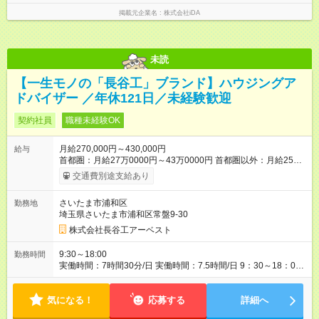
掲載元企業名
株式会社iDA
未読
【一生モノの「長谷工」ブランド】ハウジングア
ドバイザー ／年休121日／未経験歓迎
契約社員
職種未経験OK
月給270,000円～430,000円
給与
首都圏：月給27万0000円～43万0000円 首都圏以外：月給25万
5000円～38万0000円 ※経験や能力を考慮のうえ決定します。
交通費別途支給あり
※残業代は別途、全額支給します。 ※上記金額には、一律支給の
販売手当と勤務地手当が含まれます。 雇用形態 契約社員 試用
さいたま市浦和区
勤務地
期間中の雇用形態に差異はありません 【正社員登用について】
埼玉県さいたま市浦和区常盤9-30
入社の際は契約社員ですが、一定期間勤務の場合、長谷工アー
ベスト正社員に登用します。 ☆正社員登用率ほぼ100％ ☆正社
株式会社長谷工アーベスト
員になると賞与が支給され、さらに収入UP! ※試験や営業成績
などではなく、仕事への姿勢を評価して判断します 【試用期
9:30～18:00
勤務時間
間】試用期間あり 試用期間の長さ：3ヶ月 雇用形態、給与は本
実働時間：7時間30分/日 実働時間：7.5時間/日 9：30～18：00
採用時と同じです。
＜残業について＞ 残業時間は、月平均8.8時間程度です。 (東京
支社は2025年度直近6か月平均) ※残業時間はしっかり支給！
気になる！
応募する
詳細へ