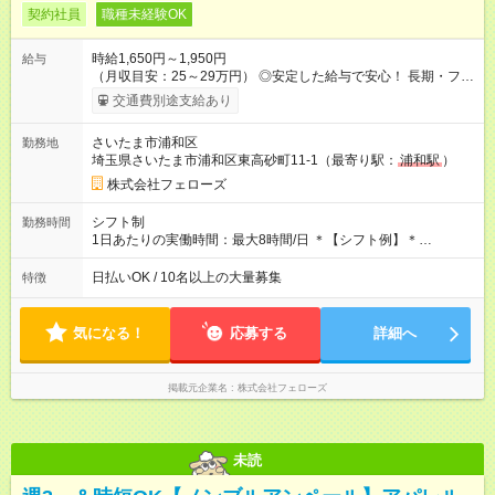
契約社員
職種未経験OK
時給1,650円～1,950円
給与
（月収目安：25～29万円） ◎安定した給与で安心！ 長期・フル
タイムで勤務いただける方にお越しいただきたいと思っていま
交通費別途支給あり
す。シフトが削られることはないので、安定した給与が入りま
す。 ◎日払い・週払いもOK！※規定あり すぐに働きたい、稼ぎ
さいたま市浦和区
勤務地
たいという人もいると思います。このあたりは柔軟に対応する
埼玉県さいたま市浦和区東高砂町11-1（最寄り駅：
浦和駅
）
ので、お気軽にご相談ください！ ※2ヶ月の試用期間がありま
す。その間の給与・待遇に変更はありません。 【試用期間】試
株式会社フェローズ
用期間あり 試用期間の長さ：2ヶ月 雇用形態、給与は本採用時
と同じです。
シフト制
勤務時間
1日あたりの実働時間：最大8時間/日 ＊【シフト例】＊
(1) 10:00～19:00 (2) 11:00～20:00 (3) 12:00～21:00 など ◎
いずれも実働8時間・休憩1時間です。中抜けシフトなどはあり
日払いOK / 10名以上の大量募集
特徴
ません。 ◎残業は少なく、月10時間未満です。「残業代で稼ぎ
たい」などあれば相談に応じますのでおっしゃってください！
気になる！
応募する
詳細へ
掲載元企業名
株式会社フェローズ
未読