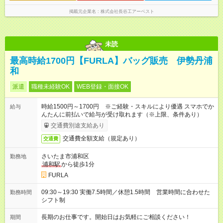
掲載元企業名
株式会社長谷工アーベスト
未読
最高時給1700円【FURLA】バッグ販売 伊勢丹浦
和
派遣
職種未経験OK
WEB登録・面接OK
時給1500円～1700円 ※ご経験・スキルにより優遇 スマホでか
給与
んたんに前払いで給与が受け取れます（※上限、条件あり）
交通費別途支給あり
交通費全額支給（規定あり）
交通費
さいたま市浦和区
勤務地
浦和駅
から徒歩1分
FURLA
09:30～19:30 実働7.5時間／休憩1.5時間 営業時間に合わせた
勤務時間
シフト制
長期のお仕事です。開始日はお気軽にご相談ください！
期間