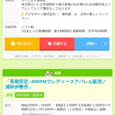
さいたま市浦和区
勤務地
万/年程度で動きます（一番高い方ですと400万超え） ※ボー
埼玉県さいたま市浦和区※直行直帰のお仕事のため活動目安エリ
ナス合計が極端に150万を切る等ということはありません ＜年
アとしてエリア選択をしております
収イメージ＞ (1)各月のボーナス支払い 1月～3月：月給のみ 4
月、7月、10月：月給＋ボーナスA 6月、12月：月給＋ボーナス
アズサポート株式会社（「便利屋」を、日本の新しいインフ
B (2)経験年数に伴う年収推移 入社1年目：470万（3割）～520
ラへ）
万円以上（6割）～高い方（1割）600万超え 3年目： 7割の社員
が年収600万円以上 --------------------------------- 昇給：あり ※年1
シフト制
勤務時間
回評価に基づく 手当：あり 全額100%支給 ・交通費（通勤
1日あたりの実働時間：最大8時間/日 残業時間：月平均20時間程
費） ・業務における活動費 ・超過勤務手当 【注意】 貸与する
度 ※閑散月10時間ほど、繁忙期40時間ほど 【注意】 直行直帰の
社用車は、社員各自が保管していただきます 駐車場代が仮にか
ため、最初に訪問するお客様と、最後のお客様のご自宅の場所
かる場合、各自での負担となります 【試用期間】試用期間あり
気になる！
によっては出勤・退勤時間が変動する場合がございます 例）
応募する
詳細へ
試用期間の長さ：4ヶ月 ※ 雇用形態と給与に、本採用時と異なる
閑散期10時に出発、退勤16時代～繁忙期7時代に出発～帰宅20
部分があります。 雇用形態：中途採用（契約社員） 給与：本採
時代
用時と同じです。 試用期間中は嘱託社員契約となります。嘱託
掲載元企業名
アズサポート株式会社（「便利屋」を、日本の新しいインフラへ）
社員契約中の給与・待遇・福利厚生は正社員のものと同じで
す。99％の方が試用期間後に正社員に移行しております。
未読
「長期安定○45RPMでレディースアパレル販売／
浦和伊勢丹」
派遣
WEB登録・面接OK
時給1500円～1540円 【時給】1,500円【月収例】1,500円×7.5
給与
時間×22日＝247,500円＋残業代（１分単位）※時給はご経験に
よりご相談