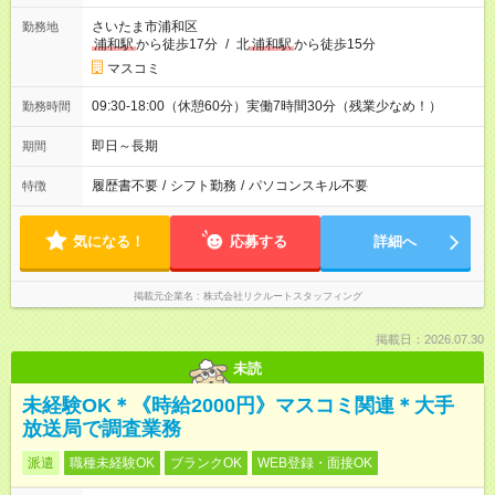
さいたま市浦和区
勤務地
浦和駅
から徒歩17分
/
北
浦和駅
から徒歩15分
マスコミ
09:30-18:00（休憩60分）実働7時間30分（残業少なめ！）
勤務時間
即日～長期
期間
履歴書不要
/
シフト勤務
/
パソコンスキル不要
特徴
気になる！
応募する
詳細へ
掲載元企業名
株式会社リクルートスタッフィング
掲載日：2026.07.30
未読
未経験OK＊《時給2000円》マスコミ関連＊大手
放送局で調査業務
派遣
職種未経験OK
ブランクOK
WEB登録・面接OK