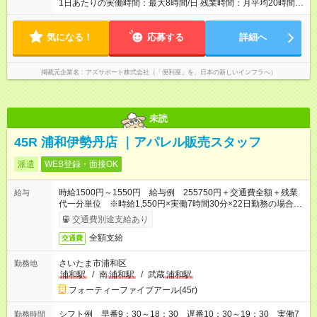
回評価に基づく 手当：あり 全額100%支給 ・交通費（通勤
1日あたりの実働時間：最大8時間/日 残業時間：月平均20時間程
費） ・業務における活動費 ・超過勤務手当 【注意】 貸与する
度 ※閑散月10時間ほど、繁忙期40時間ほど 【注意】 直行直帰の
社用車は、社員各自が保管していただきます 駐車場代が仮にか
ため、最初に訪問するお客様と、最後のお客様のご自宅の場所
かる場合、各自での負担となります 【試用期間】試用期間あり
気になる！
によっては出勤・退勤時間が変動する場合がございます 例）
応募する
詳細へ
試用期間の長さ：4ヶ月 ※ 雇用形態と給与に、本採用時と異なる
閑散期10時に出発、退勤16時代～繁忙期7時代に出発～帰宅20
部分があります。 雇用形態：中途採用（契約社員） 給与：本採
時代
用時と同じです。 試用期間中は嘱託社員契約となります。嘱託
掲載元企業名
アズサポート株式会社（「便利屋」を、日本の新しいインフラへ）
社員契約中の給与・待遇・福利厚生は正社員のものと同じで
す。99％の方が試用期間後に正社員に移行しております。
未読
45R 浦和伊勢丹店 ｜アパレル販売スタッフ
派遣
WEB登録・面接OK
時給1500円～1550円 給与例 255750円＋交通費全額＋残業
給与
代一分単位 ※時給1,550円×実働7時間30分×22日勤務の場合。
お時給は一例です。ご経験により異なります。
交通費別途支給あり
全額支給
交通費
さいたま市浦和区
勤務地
浦和駅
/
南
浦和駅
/
武蔵
浦和駅
フォーティーファイブアール(45r)
シフト例 早番9：30～18：30 遅番10：30～19：30 実働7
勤務時間