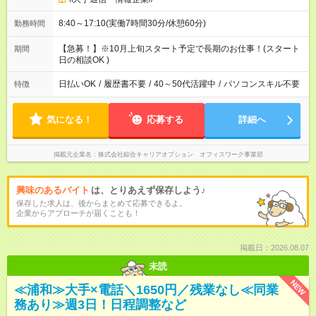
8:40～17:10(実働7時間30分/休憩60分)
勤務時間
【急募！】※10月上旬スタート予定で長期のお仕事！(スタート
期間
日の相談OK )
日払いOK
/
履歴書不要
/
40～50代活躍中
/
パソコンスキル不要
特徴
気になる！
応募する
詳細へ
掲載元企業名
株式会社綜合キャリアオプション オフィスワーク事業部
興味のあるバイト
は、とりあえず保存しよう♪
保存した求人は、後からまとめて応募できるよ。
企業からアプローチが届くことも！
掲載日：2026.08.07
未読
NEW
≪浦和≫大手×電話＼1650円／残業なし≪同業
務あり≫週3日！日程調整など