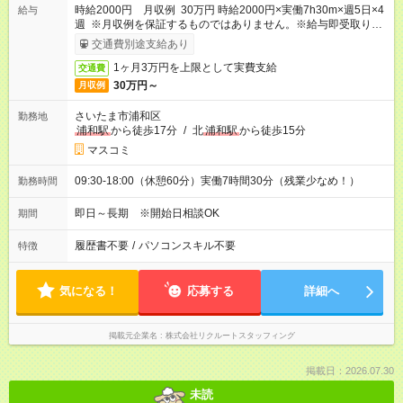
時給2000円 月収例 30万円 時給2000円×実働7h30m×週5日×4
給与
週 ※月収例を保証するものではありません。※給与即受取りサ
ービス利用可（利用条件有）
交通費別途支給あり
1ヶ月3万円を上限として実費支給
交通費
30万円～
月収例
さいたま市浦和区
勤務地
浦和駅
から徒歩17分
/
北
浦和駅
から徒歩15分
マスコミ
09:30-18:00（休憩60分）実働7時間30分（残業少なめ！）
勤務時間
即日～長期 ※開始日相談OK
期間
履歴書不要
/
パソコンスキル不要
特徴
気になる！
応募する
詳細へ
掲載元企業名
株式会社リクルートスタッフィング
掲載日：2026.07.30
未読