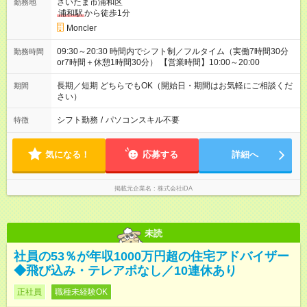
さいたま市浦和区
勤務地
浦和駅
から徒歩1分
Moncler
09:30～20:30 時間内でシフト制／フルタイム（実働7時間30分
勤務時間
or7時間＋休憩1時間30分） 【営業時間】10:00～20:00
長期／短期 どちらでもOK（開始日・期間はお気軽にご相談くだ
期間
さい）
シフト勤務
/
パソコンスキル不要
特徴
気になる！
応募する
詳細へ
掲載元企業名
株式会社iDA
未読
社員の53％が年収1000万円超の住宅アドバイザー
◆飛び込み・テレアポなし／10連休あり
正社員
職種未経験OK