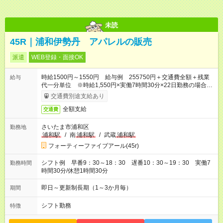
未読
45R｜浦和伊勢丹 アパレルの販売
派遣
WEB登録・面接OK
時給1500円～1550円 給与例 255750円＋交通費全額＋残業
給与
代一分単位 ※時給1,550円×実働7時間30分×22日勤務の場合。
お時給は一例です。ご経験により異なります。
交通費別途支給あり
全額支給
交通費
さいたま市浦和区
勤務地
浦和駅
/
南
浦和駅
/
武蔵
浦和駅
フォーティーファイブアール(45r)
シフト例 早番9：30～18：30 遅番10：30～19：30 実働7
勤務時間
時間30分/休憩1時間30分
即日～更新制長期（1～3か月毎）
期間
シフト勤務
特徴