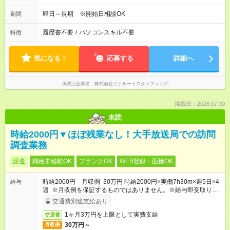
即日～長期 ※開始日相談OK
期間
履歴書不要
/
パソコンスキル不要
特徴
気になる！
応募する
詳細へ
掲載元企業名
株式会社リクルートスタッフィング
掲載日：2026.07.30
未読
時給2000円▼ほぼ残業なし！大手放送局での訪問
調査業務
派遣
職種未経験OK
ブランクOK
WEB登録・面接OK
時給2000円 月収例 30万円 時給2000円×実働7h30m×週5日×4
給与
週 ※月収例を保証するものではありません。※給与即受取りサ
ービス利用可（利用条件有）
交通費別途支給あり
1ヶ月3万円を上限として実費支給
交通費
30万円～
月収例