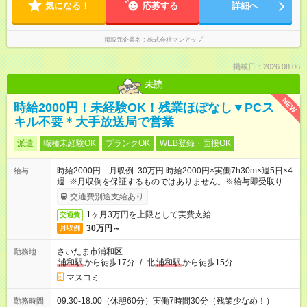
気になる！
応募する
詳細へ
掲載元企業名
株式会社マンアップ
掲載日：2026.08.06
未読
NEW
時給2000円！未経験OK！残業ほぼなし▼PCス
キル不要＊大手放送局で営業
派遣
職種未経験OK
ブランクOK
WEB登録・面接OK
時給2000円 月収例 30万円 時給2000円×実働7h30m×週5日×4
給与
週 ※月収例を保証するものではありません。※給与即受取りサ
ービス利用可（利用条件有）
交通費別途支給あり
1ヶ月3万円を上限として実費支給
交通費
30万円～
月収例
さいたま市浦和区
勤務地
浦和駅
から徒歩17分
/
北
浦和駅
から徒歩15分
マスコミ
09:30-18:00（休憩60分）実働7時間30分（残業少なめ！）
勤務時間