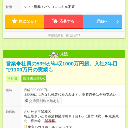
シフト勤務
/
パソコンスキル不要
特徴
気になる！
応募する
詳細へ
掲載元企業名
株式会社iDA
未読
営業◆社員の53%が年収1000万円超。入社2年目
で1100万円の実績も
正社員
職種未経験OK
月給300,000円～
給与
上記額にはみなし残業代を含みます。※超過分は全額支給いたし
ます。 みなし残業代 96,000円／月 みなし残業時間 60時間／月
交通費別途支給あり
入社時は正社員。将来的に業務委託も選択可。 【正社員】月給
30万円以上＋歩合給（A・Bを選択） A）毎月の入金額の5%を支
さいたま市浦和区
勤務地
給 B）3ヶ月の入金額300万円超過分の20%を3ヶ月ごとに支給
埼玉県さいたま市浦和区岸町６丁目1-5（最寄り駅：JR京浜東
※固定残業代9万6000円（60時間分）含む。超過分は別途支給。
北・根岸線「
浦和駅
」）
名古屋・大阪は5万7000円（30時間分）。 ※試用期間6ヶ月は
A。 【業務委託】入金額の30%を毎月支給（50万円以下は
東宝ハウスホールディングス