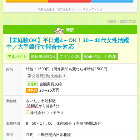
掲載元企業名
株式会社リクルートスタッフィング
掲載日：2026.07.21
未読
【未経験OK】平日週4～OK！30～40代女性活躍
中／大手銀行で問合せ対応
アルバイト
職種未経験OK
ブランクOK
WEB登録・面接OK
時給：1500円（研修期間も変わらず時給1500円！）
給与
交通費別途支給あり
全額実費支給
交通費
20～25万円
月収例
さいたま市浦和区
勤務地
浦和駅
から徒歩5分
株式会社ウィテラス
8：50～17：00 休憩60分（実働7時間10分）
勤務時間
長期 ※勤務開始日応相談
期間