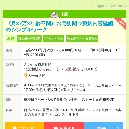
掲載日：2026.08.07
未読
NEW
《月37万×年齢不問》お宅訪問⇒契約内容確認
のシンプルワーク
派遣
職種未経験OK
ブランクOK
WEB登録・面接OK
時給2200円 月収例:37万4000円(時給2200円×7時間30分×21日
給与
+残業10時間)
さいたま市浦和区
勤務地
北
浦和駅
から徒歩15分
/
浦和駅
からバス10分
大手放送局
9:30～18:00(実働7時間30分/休憩60分) ※一人立ち後は9:00～
勤務時間
17:30の勤務も相談OK(埼玉エリアのみ)
※即日スタートOKで長期のお仕事！(スタート日の相談OK)
期間
日払いOK
/
履歴書不要
/
40～50代活躍中
/
シフト勤務
/
10名以
特徴
上の大量募集
/
パソコンスキル不要
気になる！
応募する
詳細へ