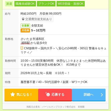
派遣
職種未経験OK
ブランクOK
WEB登録・面接OK
時給1650円 月収例 99,000円
給与
交通費別途支給あり
全額支給
交通費
5～10万円
月収例
さいたま市浦和区
勤務地
浦和駅
から徒歩4分
CM放映中＜国内大手＞＼安心の24時間・365日 警備＆セキュ
リティ／
10:00～15:00(実働5時間 休憩なし) ※まとまった休憩時間はあ
勤務時間
りませんが適宜休憩＆軽食OK！ #15時まで
2026年10月上旬～長期 ※10月～！
期間
履歴書不要
/
40～50代活躍中
/
副業・WワークOK
特徴
気になる！
応募する
詳細へ
掲載元企業名
パーソルテンプスタッフ株式会社 首都圏