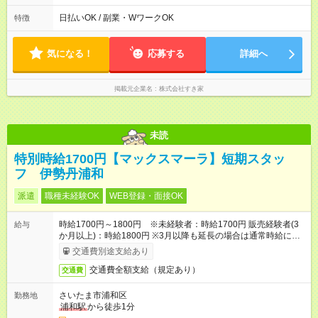
本は固定シフトですが家庭の都合などイレギュラーには対応し
ます♪
日払いOK / 副業・WワークOK
特徴
気になる！
応募する
詳細へ
掲載元企業名
株式会社すき家
未読
特別時給1700円【マックスマーラ】短期スタッ
フ 伊勢丹浦和
派遣
職種未経験OK
WEB登録・面接OK
時給1700円～1800円 ※未経験者：時給1700円 販売経験者(3
給与
か月以上)：時給1800円 ※3月以降も延長の場合は通常時給に戻
ります
交通費別途支給あり
交通費全額支給（規定あり）
交通費
さいたま市浦和区
勤務地
浦和駅
から徒歩1分