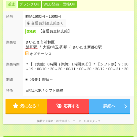
派遣
ブランクOK
WEB登録・面接OK
時給1600円～1600円
給与
交通費別途支給あり
【交通費全額支給】
交通費
さいたま市浦和区
勤務地
浦和駅
/
大宮(埼玉県)駅
/
さいたま新都心駅
オズモーシス
＊【（実働）8時間（休憩）1時間30分】＊【シフト例】9：30
勤務時間
～19：00/10：30～20：00/11：00～20：30/12：00～21：30
■【長期】即日～
期間
日払いOK
/
シフト勤務
特徴
気になる！
応募する
詳細へ
掲載元企業名
株式会社シーエーセールススタッフ