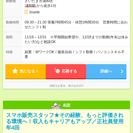
さいたま市浦和区
勤務地
浦和駅
から徒歩1分
Jouete
09:30～21:30 実働7時間45分・休憩1時間30分 営業時間に合わ
勤務時間
せたシフト制
11/16～12/31 ※早期開始希望や、12/28までの勤務(年末は休み
期間
たい方)など相談OK
副業・WワークOK
/
服装自由
/
シフト勤務
/
パソコンスキル不
特徴
要
気になる！
応募する
詳細へ
掲載元企業名
株式会社iDA
未読
スマホ販売スタッフ★その経験、もっと評価され
る環境へ！収入もキャリアもアップ／正社員登用
年4回