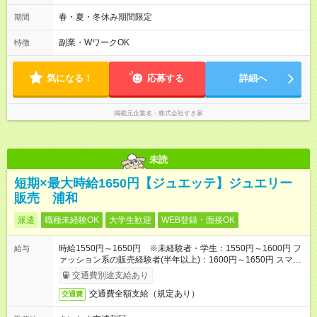
2h～OK ＜シフト例＞ 〇朝帯 5:00-9:00 〇昼帯 9:00-14:00 〇午
後帯 14:00-18:00 〇夜帯 18:00-22:00 〇深夜帯 22:00-翌5:00 基
春・夏・冬休み期間限定
期間
本は固定シフトですが家庭の都合などイレギュラーには対応し
ます♪
副業・WワークOK
特徴
気になる！
応募する
詳細へ
掲載元企業名
株式会社すき家
未読
短期×最大時給1650円【ジュエッテ】ジュエリー
販売 浦和
派遣
職種未経験OK
大学生歓迎
WEB登録・面接OK
時給1550円～1650円 ※未経験者・学生：1550円～1600円 フ
給与
ァッション系の販売経験者(半年以上)：1600円～1650円 スマホ
で簡単！給料前払いサービスあり
交通費別途支給あり
交通費全額支給（規定あり）
交通費