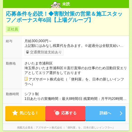
未読
応募条件を必読！◆害獣対策の営業＆施工スタッ
フ／ボーナス年6回【上場グループ】
正社員
月給300,000円～
給与
上記額にはみなし残業代を含みます。※超過分は全額支給いたし
ます。 みなし残業代 73,808円／月 みなし残業時間 45時間／月
交通費別途支給あり
年5回のボーナスあり！ ◆2種類のボーナスがあります（ボーナ
スA、ボーナスB）。 └3ヶ月ごと（年4回）：ボーナスA └年度
さいたま市浦和区
勤務地
末（年1回）：ボーナスB ◆ボーナスは年で合計「年5回」お渡
埼玉県さいたま市浦和区※直行直帰のお仕事のため活動目安エリ
し。ボーナスなしはありません。 └ボーナス合計で約100～250
アとしてエリア選択をしております
万/年程度になります。 └ボーナス合計が80万を切る等というこ
とはほぼありません。 ＜ボーナス5回がどう支払われるか＞ 1月
アズサポート株式会社（「便利屋」を、日本の新しいインフ
～3月：月給のみ 4月～11月：月給＋ボーナスA 12月：月給＋ボ
ラへ）
ーナスA＋ボーナスB --------------------------------- 昇給：あり ※年
1回評価に基づく 手当：あり 全額100%支給 ・交通費（通勤
シフト制
勤務時間
費） ・業務における活動費 ・超過勤務手当 【注意】 貸与する
1日あたりの実働時間：最大8時間/日 残業時間：月平均20時間程
社用車は、社員各自が保管していただきます ?駐車場代が仮にか
度 ※閑散月10時間ほど、繁忙期40時間ほど 【注意】 直行直帰の
かる場合、各自での負担となります 【試用期間】試用期間あり
ため、最初に訪問するお客様と、最後のお客様のご自宅の場所
試用期間の長さ：4ヶ月 ※ 雇用形態と給与に、本採用時と異なる
気になる！
によっては出勤・退勤時間が変動する場合がございます 例）
応募する
詳細へ
部分があります。 雇用形態：中途採用（契約社員） 給与：本採
閑散期10時に出発、退勤16時代～繁忙期7時代に出発～帰宅20
用時と同じです。 試用期間中は嘱託社員契約となります。嘱託
時代
社員契約中の給与・待遇・福利厚生は正社員のものと同じで
掲載元企業名
アズサポート株式会社（「便利屋」を、日本の新しいインフラへ）
す。99％の方が試用期間後に正社員に移行しております。