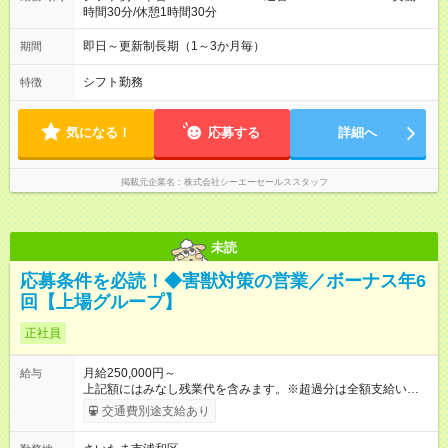
時間30分/休憩1時間30分
即日～更新制長期（1～3か月毎）
期間
シフト勤務
特徴
気になる！
応募する
詳細へ
掲載元企業名
株式会社シーエーセールススタッフ
未読
応募条件を必読！◆害獣対策の営業／ボーナス年6
回【上場グループ】
正社員
月給250,000円～
給与
上記額にはみなし残業代を含みます。※超過分は全額支給いたし
ます。 みなし残業代 73,808円／月 みなし残業時間 45時間／月
交通費別途支給あり
＜ボーナス＞ 合計で「年6回」お渡し └3ヶ月ごと（年4回）→A
タイプ └半年ごと（年2回）→Bタイプ ※合計で約200～300