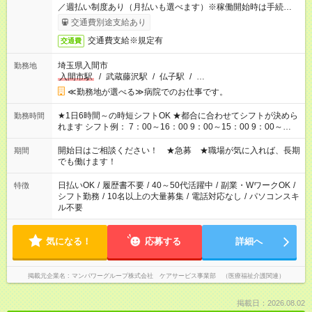
／週払い制度あり（月払いも選べます）※稼働開始時は手続き完
了次第のお支払いとなります。
交通費別途支給あり
交通費支給※規定有
交通費
埼玉県入間市
勤務地
入間市駅
/
武蔵藤沢駅
/
仏子駅
/
…
≪勤務地が選べる≫病院でのお仕事です。
★1日6時間～の時短シフトOK ★都合に合わせてシフトが決めら
勤務時間
れます シフト例： 7：00～16：00 9：00～15：00 9：00～
18：00 11：00～20：00 など ※Wワークの場合、他のお仕事と
合わせ週40時間超の就業はご案内できません ※法令に基づき、
開始日はご相談ください！ ★急募 ★職場が気に入れば、長期
期間
週20時間以上勤務は社会保険への加入対象となります ※労働者
でも働けます！
派遣法（日雇い派遣の原則禁止）により、短時間・短期間の就
業はご案内が難しい場合があります
日払いOK
/
履歴書不要
/
40～50代活躍中
/
副業・WワークOK
/
特徴
シフト勤務
/
10名以上の大量募集
/
電話対応なし
/
パソコンスキ
ル不要
気になる！
応募する
詳細へ
掲載元企業名
マンパワーグループ株式会社 ケアサービス事業部 （医療福祉介護関連）
掲載日：2026.08.02