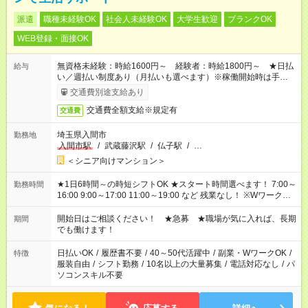
派遣
職種未経験OK
社会人未経験OK
大学生歓迎
ブランクOK
WEB登録・面接OK
無資格未経験：時給1600円～ 経験者：時給1800円～ ★日払
給与
い／週払い制度あり（月払いも選べます）※稼働開始時は手続き
完了次第のお支払いとなります。
交通費別途支給あり
交通費全額支給※規定有
交通費
埼玉県入間市
勤務地
入間市駅
/
武蔵藤沢駅
/
仏子駅
/
…
＜シニア向けマンション＞
★1日6時間～の時短シフトOK ★スタート時間選べます！ 7:00～
勤務時間
16:00 9:00～17:00 11:00～19:00 など 残業なし！ ※Wワークの
場合、他のお仕事と合わせ週40時間超の就業はご案内できませ
ん ※法令に基づき、週20時間以上勤務は社会保険への加入対象
開始日はご相談ください！ ★急募 ★職場が気に入れば、長期
期間
となります ※労働者派遣法（日雇い派遣の原則禁止）により、
でも働けます！
短時間・短期間の就業はご案内が難しい場合があります
日払いOK
/
履歴書不要
/
40～50代活躍中
/
副業・WワークOK
/
特徴
服装自由
/
シフト勤務
/
10名以上の大量募集
/
電話対応なし
/
パ
ソコンスキル不要