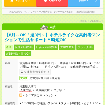
気になる！
応募する
詳細へ
掲載元企業名
マンパワーグループ株式会社 ケアサービス事業部 （医療福祉介護関連）
掲載日：2026.08.04
未読
【8月～OK！週3日～】ホテルライクな高齢者マン
ションで生活サポート＊時短OK
派遣
職種未経験OK
社会人未経験OK
大学生歓迎
ブランクOK
WEB登録・面接OK
無資格未経験：時給1600円～ 経験者：時給1800円～★日払い
給与
／週払い制度あり（月払いも選べます）※稼働開始時は手続き完
了次第のお支払いとなります。
交通費別途支給あり
交通費全額支給※規定有
交通費
埼玉県入間市
勤務地
入間市駅
/
武蔵藤沢駅
/
仏子駅
/
…
＜シニア向けマンション＞
★1日6時間～の時短シフトOK ★スタート時間選べます！ 7:00～
勤務時間