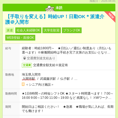
掲載日：2026.08.05
未読
NEW
【手取りを変える】時給UP！日勤OK＊派遣介
護＠入間市
派遣
社会人未経験OK
大学生歓迎
ブランクOK
WEB登録・面接OK
経験者：時給1800円～ ★日払い／週払い制度あり（月払いも
給与
選べます）※稼働開始時は手続き完了次第のお支払いとなりま
す。
交通費別途支給あり
交通費全額支給※規定有
交通費
埼玉県入間市
勤務地
入間市駅
/
武蔵藤沢駅
/
仏子駅
/
…
＜シニア向け施設＞
★1日6時間～の時短シフトOK ★スタート時間選べます！ 7:00～
勤務時間
16:00 9:00～17:00 11:00～19:00 など 残業なし！ ※Wワークの
場合、他のお仕事と合わせ週40時間超の就業はご案内できませ
ん ※法令に基づき、週20時間以上勤務は社会保険への加入対象
開始日はご相談ください！ ★急募 ★職場が気に入れば、長期
期間
となります ※労働者派遣法（日雇い派遣の原則禁止）により、
でも働けます！
短時間・短期間の就業はご案内が難しい場合があります