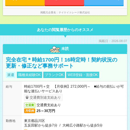
掲載元企業名
テイケイトレード株式会社
あなたの閲覧履歴からのオススメ
掲載日：2026.08.07
未読
完全在宅＊時給1700円！16時定時！契約状況の
更新・修正など事務サポート
派遣
職種未経験OK
ブランクOK
WEB登録・面接OK
時給1700円＋交 【月収例】272,000円～ ■給与の前払いが可
給与
能な速払いサービスあり
交通費別途支給あり
交通費支給あり
交通費
25～30万円
月収例
東京都品川区
勤務地
五反田駅から徒歩7分
/
大崎広小路駅から徒歩5分