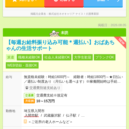
掲載元企業名
株式会社ネオキャリア ナイス！介護事業部
掲載日：2026.08.05
未読
NEW
【毎週お給料振り込み可能＊週払い】おばあち
ゃんの生活サポート
派遣
職種未経験OK
社会人未経験OK
大学生歓迎
ブランクOK
WEB登録・面接OK
無資格未経験：時給1600円～ 経験者：時給1800円～★日払い
給与
／週払い制度あり（月払いも選べます）※稼働開始時は手続き完
了次第のお支払いとなります。
交通費別途支給あり
交通費支給※規定有
交通費
10～15万円
月収例
埼玉県入間市
勤務地
入間市駅
/
武蔵藤沢駅
/
仏子駅
/
…
＜ご近所の老人ホームなど＞