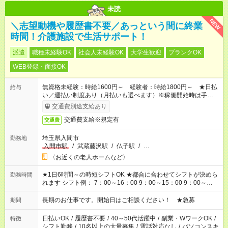
未読
NEW
＼志望動機や履歴書不要／あっという間に終業
時間！介護施設で生活サポート！
派遣
職種未経験OK
社会人未経験OK
大学生歓迎
ブランクOK
WEB登録・面接OK
無資格未経験：時給1600円～ 経験者：時給1800円～ ★日払
給与
い／週払い制度あり（月払いも選べます）※稼働開始時は手続き
完了次第のお支払いとなります。
交通費別途支給あり
交通費支給※規定有
交通費
埼玉県入間市
勤務地
入間市駅
/
武蔵藤沢駅
/
仏子駅
/
…
〈お近くの老人ホームなど〉
★1日6時間～の時短シフトOK ★都合に合わせてシフトが決めら
勤務時間
れます シフト例： 7：00～16：00 9：00～15：00 9：00～
18：00 11：00～20：00 など ※Wワークの場合、他のお仕事と
合わせ週40時間超の就業はご案内できません ※法令に基づき、
長期のお仕事です。開始日はご相談ください！ ★急募
期間
週20時間以上勤務は社会保険への加入対象となります ※労働者
派遣法（日雇い派遣の原則禁止）により、短時間・短期間の就
日払いOK
/
履歴書不要
/
40～50代活躍中
/
副業・WワークOK
/
特徴
業はご案内が難しい場合があります
シフト勤務
/
10名以上の大量募集
/
電話対応なし
/
パソコンスキ