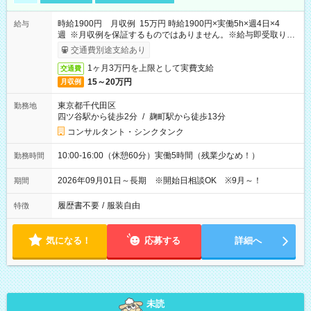
時給1900円 月収例 15万円 時給1900円×実働5h×週4日×4
給与
週 ※月収例を保証するものではありません。※給与即受取りサ
ービス利用可（利用条件有）
交通費別途支給あり
1ヶ月3万円を上限として実費支給
交通費
15～20万円
月収例
東京都千代田区
勤務地
四ツ谷駅から徒歩2分
/
麹町駅から徒歩13分
コンサルタント・シンクタンク
10:00-16:00（休憩60分）実働5時間（残業少なめ！）
勤務時間
2026年09月01日～長期 ※開始日相談OK ※9月～！
期間
履歴書不要
/
服装自由
特徴
気になる！
応募する
詳細へ
未読