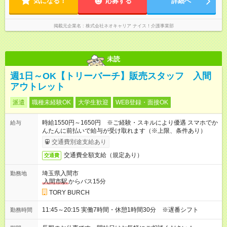
気になる！
応募する
詳細へ
掲載元企業名
株式会社ネオキャリア ナイス！介護事業部
未読
週1日～OK【トリーバーチ】販売スタッフ 入間
アウトレット
派遣
職種未経験OK
大学生歓迎
WEB登録・面接OK
時給1550円～1650円 ※ご経験・スキルにより優遇 スマホでか
給与
んたんに前払いで給与が受け取れます（※上限、条件あり）
交通費別途支給あり
交通費全額支給（規定あり）
交通費
埼玉県入間市
勤務地
入間市駅
からバス15分
TORY BURCH
11:45～20:15 実働7時間・休憩1時間30分 ※遅番シフト
勤務時間