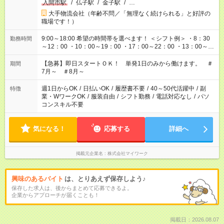
入間市駅
/
仏子駅
/
金子駅
/
…
大手物流会社（年齢不問／「無理なく続けられる」と好評の
職場です！）
9:00～18:00 希望の時間帯を選べます！ ＜シフト例＞ ・8：30
勤務時間
～12：00 ・10：00～19：00 ・17：00～22：00 ・13：00～
22：00 ・22：00～翌6：00 など
【急募】即日スタートＯＫ！ 単発1日のみから働けます。 ＃
期間
7月～ ＃8月～
週1日からOK
/
日払いOK
/
履歴書不要
/
40～50代活躍中
/
副
特徴
業・WワークOK
/
服装自由
/
シフト勤務
/
電話対応なし
/
パソ
コンスキル不要
気になる！
応募する
詳細へ
掲載元企業名
株式会社マイワーク
興味のあるバイト
は、とりあえず保存しよう♪
保存した求人は、後からまとめて応募できるよ。
企業からアプローチが届くことも！
掲載日：2026.08.07