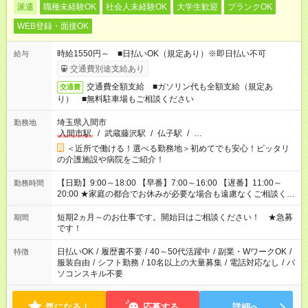
派遣
職種未経験OK
社会人未経験OK
大学生歓迎
ブランクOK
WEB登録・面接OK
時給1550円～ ■日払いOK（規定あり）※即日払い不可
給与
交通費別途支給あり
交通費全額支給 ■ガソリン代も全額支給（規定あ
交通費
り） ■無料駐車場もご相談ください
埼玉県入間市
勤務地
入間市駅
/
武蔵藤沢駅
/
仏子駅
/
…
＜近所で働ける！選べる勤務地＞初めてでも安心！ピッタリ
の介護施設や病院をご紹介！
【日勤】9:00～18:00 【早番】7:00～16:00 【遅番】11:00～
勤務時間
20:00 ★家庭の都合でお休みが必要な場合も遠慮なくご相談くだ
さい。
短期2ヵ月～のお仕事です。開始日はご相談ください！ ★急募
期間
です！
日払いOK
/
履歴書不要
/
40～50代活躍中
/
副業・WワークOK
/
特徴
服装自由
/
シフト勤務
/
10名以上の大量募集
/
電話対応なし
/
パ
ソコンスキル不要
気になる！
応募する
詳細へ