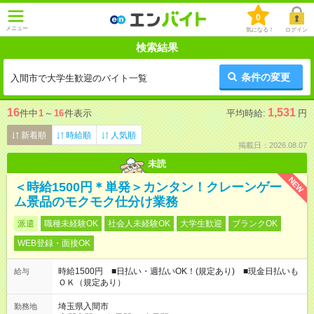
0
メニュー
気になる！
ログイン
検索結果
条件の変更
入間市で大学生歓迎のバイト一覧
16
1,531
件中
1
～
16
件表示
平均時給:
円
新着順
時給順
人気順
掲載日：2026.08.07
未読
NEW
＜時給1500円＊単発＞カンタン！クレーンゲー
ム景品のモクモク仕分け業務
派遣
職種未経験OK
社会人未経験OK
大学生歓迎
ブランクOK
WEB登録・面接OK
時給1500円 ■日払い・週払いOK！(規定あり) ■現金日払いも
給与
ＯＫ（規定あり）
埼玉県入間市
勤務地