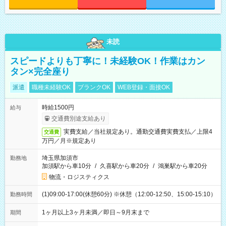
未読
スピードよりも丁寧に！未経験OK！作業はカン
タン×完全座り
派遣
職種未経験OK
ブランクOK
WEB登録・面接OK
時給1500円
給与
交通費別途支給あり
実費支給／当社規定あり。通勤交通費実費支払／上限4
交通費
万円／月※規定あり
埼玉県加須市
勤務地
加須駅から車10分
/
久喜駅から車20分
/
鴻巣駅から車20分
物流・ロジスティクス
(1)09:00-17:00(休憩60分) ※休憩（12:00-12:50、15:00-15:10）
勤務時間
1ヶ月以上3ヶ月未満／即日～9月末まで
期間