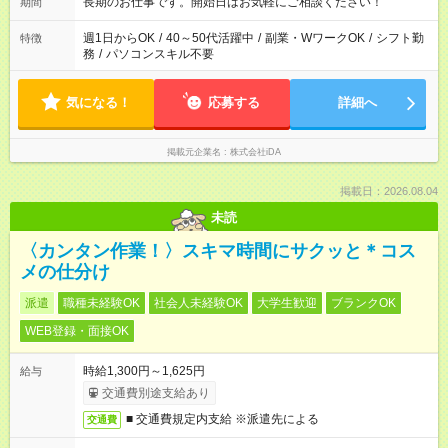
長期のお仕事です。開始日はお気軽にご相談ください！
期間
週1日からOK
/
40～50代活躍中
/
副業・WワークOK
/
シフト勤
特徴
務
/
パソコンスキル不要
気になる！
応募する
詳細へ
掲載元企業名
株式会社iDA
掲載日：2026.08.04
未読
〈カンタン作業！〉スキマ時間にサクッと＊コス
メの仕分け
派遣
職種未経験OK
社会人未経験OK
大学生歓迎
ブランクOK
WEB登録・面接OK
時給1,300円～1,625円
給与
交通費別途支給あり
■ 交通費規定内支給 ※派遣先による
交通費