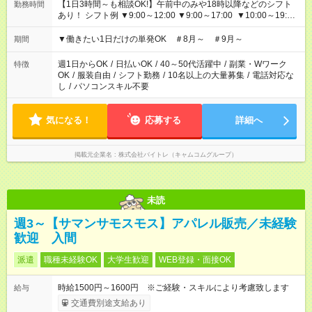
【1日3時間～も相談OK!】午前中のみや18時以降などのシフト
勤務時間
あり！ シフト例 ▼9:00～12:00 ▼9:00～17:00 ▼10:00～19:00
▼18:00～21:00
▼働きたい1日だけの単発OK ＃8月～ ＃9月～
期間
週1日からOK
/
日払いOK
/
40～50代活躍中
/
副業・Wワーク
特徴
OK
/
服装自由
/
シフト勤務
/
10名以上の大量募集
/
電話対応な
し
/
パソコンスキル不要
気になる！
応募する
詳細へ
掲載元企業名
株式会社バイトレ（キャムコムグループ）
未読
週3～【サマンサモスモス】アパレル販売／未経験
歓迎 入間
派遣
職種未経験OK
大学生歓迎
WEB登録・面接OK
時給1500円～1600円 ※ご経験・スキルにより考慮致します
給与
交通費別途支給あり