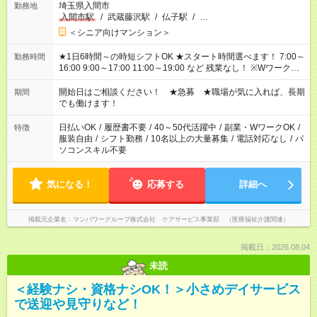
埼玉県入間市
勤務地
入間市駅
/
武蔵藤沢駅
/
仏子駅
/
…
＜シニア向けマンション＞
★1日6時間～の時短シフトOK ★スタート時間選べます！ 7:00～
勤務時間
16:00 9:00～17:00 11:00～19:00 など 残業なし！ ※Wワークの
場合、他のお仕事と合わせ週40時間超の就業はご案内できませ
ん ※法令に基づき、週20時間以上勤務は社会保険への加入対象
開始日はご相談ください！ ★急募 ★職場が気に入れば、長期
期間
となります ※労働者派遣法（日雇い派遣の原則禁止）により、
でも働けます！
短時間・短期間の就業はご案内が難しい場合があります
日払いOK
/
履歴書不要
/
40～50代活躍中
/
副業・WワークOK
/
特徴
服装自由
/
シフト勤務
/
10名以上の大量募集
/
電話対応なし
/
パ
ソコンスキル不要
気になる！
応募する
詳細へ
掲載元企業名
マンパワーグループ株式会社 ケアサービス事業部 （医療福祉介護関連）
掲載日：2026.08.04
未読
＜経験ナシ・資格ナシOK！＞小さめデイサービス
で送迎や見守りなど！