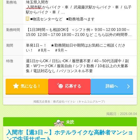
埼玉県入間市
勤務地
入間市駅
からバイク・車
/
武蔵藤沢駅からバイク・車
/
仏子
駅からバイク・車
/
…
■物流センターなど ■勤務地選べます
【1日3時間～も相談OK!】 ＜シフト例＞ 9:00～12:00 10:00～
勤務時間
15:00 12:00～17:00 18:00～21:00 など こちら以外の時間帯も
お気軽にご相談ください！
単発1日～！ ★勤務開始日や期間はお気軽にご相談くださ
期間
い！ ＃8月～ ＃9月～
週1日からOK
/
日払いOK
/
履歴書不要
/
40～50代活躍中
/
副
特徴
業・WワークOK
/
服装自由
/
シフト勤務
/
10名以上の大量募
集
/
電話対応なし
/
パソコンスキル不要
気になる！
応募する
詳細へ
掲載元企業名
株式会社バイトレ（キャムコムグループ）
掲載日：2026.08.04
未読
入間市【週3日～】ホテルライクな高齢者マンショ
ンで生活サポート