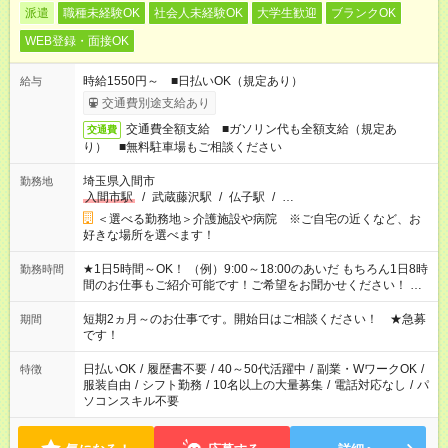
派遣
職種未経験OK
社会人未経験OK
大学生歓迎
ブランクOK
WEB登録・面接OK
時給1550円～ ■日払いOK（規定あり）
給与
交通費別途支給あり
交通費全額支給 ■ガソリン代も全額支給（規定あ
交通費
り） ■無料駐車場もご相談ください
埼玉県入間市
勤務地
入間市駅
/
武蔵藤沢駅
/
仏子駅
/
…
＜選べる勤務地＞介護施設や病院 ※ご自宅の近くなど、お
好きな場所を選べます！
★1日5時間～OK！ （例）9:00～18:00のあいだ もちろん1日8時
勤務時間
間のお仕事もご紹介可能です！ご希望をお聞かせください！ ★
家庭の都合でお休みが必要な場合も遠慮なくご相談ください。
※週最低15時間以上の勤務が必要です
短期2ヵ月～のお仕事です。開始日はご相談ください！ ★急募
期間
です！
日払いOK
/
履歴書不要
/
40～50代活躍中
/
副業・WワークOK
/
特徴
服装自由
/
シフト勤務
/
10名以上の大量募集
/
電話対応なし
/
パ
ソコンスキル不要