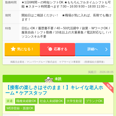
★1日6時間～の時短シフトOK ★もちろんフルタイムシフトも可
勤務時間
能 ★スタート時間選べます 7:00～16:00 9:00～18:00 11:00～
20:00 など 残業なし！ ※Wワークの場合、他のお仕事と合わせ
週40時間超の就業はご案内できません ※法令に基づき、週20時
開始日はご相談ください！ ★職場が気に入れば、長期でも働け
期間
間以上勤務は社会保険への加入対象となります ※労働者派遣法
ます！
（日雇い派遣の原則禁止）により、短時間・短期間の就業はご
案内が難しい場合があります
日払いOK
/
履歴書不要
/
40～50代活躍中
/
副業・WワークOK
/
特徴
服装自由
/
シフト勤務
/
10名以上の大量募集
/
電話対応なし
/
パ
ソコンスキル不要
気になる！
応募する
詳細へ
掲載元企業名
マンパワーグループ株式会社 ケアサービス事業部 （医療福祉介護関連）
掲載日：2026.08.05
未読
NEW
【接客の楽しさはそのまま！】キレイな老人ホ
ーム＊ケアスタッフ
派遣
職種未経験OK
社会人未経験OK
大学生歓迎
ブランクOK
WEB登録・面接OK