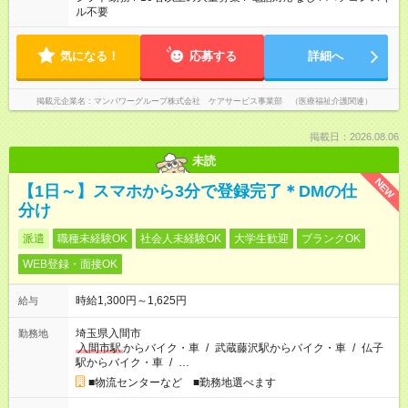
ル不要
気になる！
応募する
詳細へ
掲載元企業名
マンパワーグループ株式会社 ケアサービス事業部 （医療福祉介護関連）
掲載日：2026.08.06
未読
NEW
【1日～】スマホから3分で登録完了＊DMの仕
分け
派遣
職種未経験OK
社会人未経験OK
大学生歓迎
ブランクOK
WEB登録・面接OK
時給1,300円～1,625円
給与
埼玉県入間市
勤務地
入間市駅
からバイク・車
/
武蔵藤沢駅からバイク・車
/
仏子
駅からバイク・車
/
…
■物流センターなど ■勤務地選べます