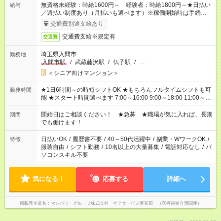
無資格未経験：時給1600円～ 経験者：時給1800円～★日払い
給与
／週払い制度あり（月払いも選べます）※稼働開始時は手続き完
了次第のお支払いとなります。
交通費別途支給あり
交通費支給※規定有
交通費
埼玉県入間市
勤務地
入間市駅
/
武蔵藤沢駅
/
仏子駅
/
…
＜シニア向けマンション＞
★1日6時間～の時短シフトOK ★もちろんフルタイムシフトも可
勤務時間
能 ★スタート時間選べます 7:00～16:00 9:00～18:00 11:00～
20:00 など 残業なし！ ※Wワークの場合、他のお仕事と合わせ
週40時間超の就業はご案内できません ※法令に基づき、週20時
開始日はご相談ください！ ★急募 ★職場が気に入れば、長期
期間
間以上勤務は社会保険への加入対象となります ※労働者派遣法
でも働けます！
（日雇い派遣の原則禁止）により、短時間・短期間の就業はご
案内が難しい場合があります
日払いOK
/
履歴書不要
/
40～50代活躍中
/
副業・WワークOK
/
特徴
服装自由
/
シフト勤務
/
10名以上の大量募集
/
電話対応なし
/
パ
ソコンスキル不要
気になる！
応募する
詳細へ
掲載元企業名
マンパワーグループ株式会社 ケアサービス事業部 （医療福祉介護関連）