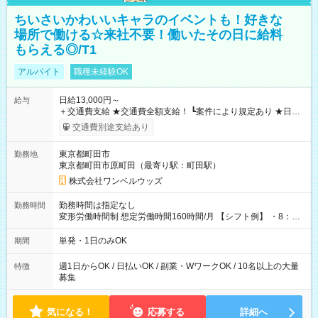
ちいさいかわいいキャラのイベントも！好きな
場所で働ける☆来社不要！働いたその日に給料
もらえる◎/T1
アルバイト
職種未経験OK
日給13,000円～
給与
＋交通費支給 ★交通費全額支給！ ┗案件により規定あり ★日払
いOK！（規定あり） ┗働いたその日に現金GET♪ お仕事後はコ
交通費別途支給あり
ンビニATMから 日払い分を引き落とせます！ 【試用期間】試
用期間なし
東京都町田市
勤務地
東京都町田市原町田（最寄り駅：町田駅）
株式会社ワンベルウッズ
勤務時間は指定なし
勤務時間
変形労働時間制 想定労働時間160時間/月 【シフト例】 ・8：00
～21：00
単発・1日のみOK
期間
週1日からOK / 日払いOK / 副業・WワークOK / 10名以上の大量
特徴
募集
気になる！
応募する
詳細へ