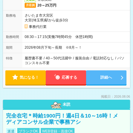
20～25万円
月収例
さいたま市大宮区
勤務地
大宮(埼玉県)駅から徒歩3分
事務代行業
08:30～17:15(実働7時間45分 休憩1時間)
勤務時間
2026年08月下旬～長期 ※8月～！
期間
履歴書不要
/
40～50代活躍中
/
服装自由
/
電話対応なし
/
パソ
特徴
コンスキル不要
気になる！
応募する
詳細へ
掲載日：2026.08.06
未読
完全在宅＊時給1900円！週4日＆10～16時！メ
ディアコンサル企業で事務アシ
派遣
ブランクOK
WEB登録・面接OK