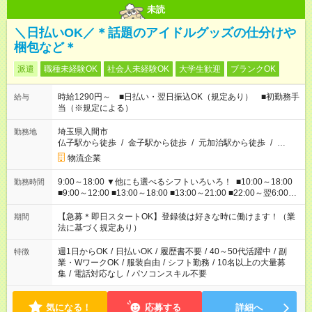
未読
＼日払いOK／＊話題のアイドルグッズの仕分けや
梱包など＊
派遣
職種未経験OK
社会人未経験OK
大学生歓迎
ブランクOK
時給1290円～ ■日払い・翌日振込OK（規定あり） ■初勤務手
給与
当（※規定による）
埼玉県入間市
勤務地
仏子駅から徒歩
/
金子駅から徒歩
/
元加治駅から徒歩
/
…
物流企業
9:00～18:00 ▼他にも選べるシフトいろいろ！ ■10:00～18:00
勤務時間
■9:00～12:00 ■13:00～18:00 ■13:00～21:00 ■22:00～翌6:00
など あなたの希望を教えてください！
【急募＊即日スタートOK】登録後は好きな時に働けます！（業
期間
法に基づく規定あり）
週1日からOK
/
日払いOK
/
履歴書不要
/
40～50代活躍中
/
副
特徴
業・WワークOK
/
服装自由
/
シフト勤務
/
10名以上の大量募
集
/
電話対応なし
/
パソコンスキル不要
気になる！
応募する
詳細へ