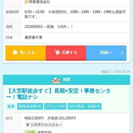
情報通信会社
9:00～16:00 ※休憩60分。10時～18時・10時～19時も相談可
勤務時間
能です。
2026/09/01～長期 ※9月～！
期間
履歴書不要
特徴
気になる！
応募する
詳細へ
掲載日：2026.08.06
未読
【大宮駅徒歩すぐ】長期×安定！事務センタ
ー！電話ナシ
派遣
職種未経験OK
ブランクOK
WEB登録・面接OK
時給1300円 月収例 201,500円
給与
交通費別途支給あり
全額支給
交通費