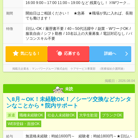
16:00 9:00～17:00 11:00～19:00 など 残業なし！ ※Wワークの
場合、他のお仕事と合わせ週40時間超の就業はご案内できませ
ん ※法令に基づき、週20時間以上勤務は社会保険への加入対象
開始日はご相談ください！ ★急募 ★職場が気に入れば、長期
期間
となります ※労働者派遣法（日雇い派遣の原則禁止）により、
でも働けます！
短時間・短期間の就業はご案内が難しい場合があります
日払いOK
/
履歴書不要
/
40～50代活躍中
/
副業・WワークOK
/
特徴
服装自由
/
シフト勤務
/
10名以上の大量募集
/
電話対応なし
/
パ
ソコンスキル不要
気になる！
応募する
詳細へ
掲載元企業名
マンパワーグループ株式会社 ケアサービス事業部 （医療福祉介護関連）
掲載日：2026.08.04
未読
＼8月～OK！未経験OK！／シーツ交換などカンタ
ンなことから＊院内サポート
派遣
職種未経験OK
社会人未経験OK
大学生歓迎
ブランクOK
WEB登録・面接OK
無資格未経験：時給1600円～ 経験者：時給1800円～★日払い
給与