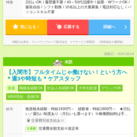
日払いOK
/
履歴書不要
/
40～50代活躍中
/
副業・WワークOK
/
特徴
服装自由
/
シフト勤務
/
10名以上の大量募集
/
電話対応なし
/
パ
ソコンスキル不要
気になる！
応募する
詳細へ
掲載元企業名
マンパワーグループ株式会社 ケアサービス事業部 （医療福祉介護関連）
掲載日：2026.08.04
未読
【入間市】フルタイムじゃ働けない！という方へ
＊週3や時短も＊ケアスタッフ
派遣
職種未経験OK
社会人未経験OK
大学生歓迎
ブランクOK
WEB登録・面接OK
無資格未経験：時給1600円～ 経験者：時給1800円～ ★日払
給与
い／週払い制度あり（月払いも選べます）※稼働開始時は手続き
完了次第のお支払いとなります。
交通費別途支給あり
交通費全額支給※規定有
交通費