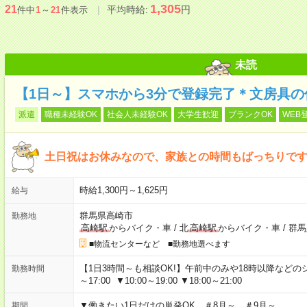
1,305
21
平均時給:
円
件中
1
～
21
件表示
未読
【1日～】スマホから3分で登録完了＊文房具の
派遣
職種未経験OK
社会人未経験OK
大学生歓迎
ブランクOK
WEB
土日祝はお休みなので、家族との時間もばっちりです
時給1,300円～1,625円
給与
群馬県高崎市
勤務地
高崎駅
からバイク・車
/
北
高崎駅
からバイク・車
/
群馬
■物流センターなど ■勤務地選べます
【1日3時間～も相談OK!】午前中のみや18時以降などのシフトあ
勤務時間
～17:00 ▼10:00～19:00 ▼18:00～21:00
▼働きたい1日だけの単発OK ＃8月～ ＃9月～
期間