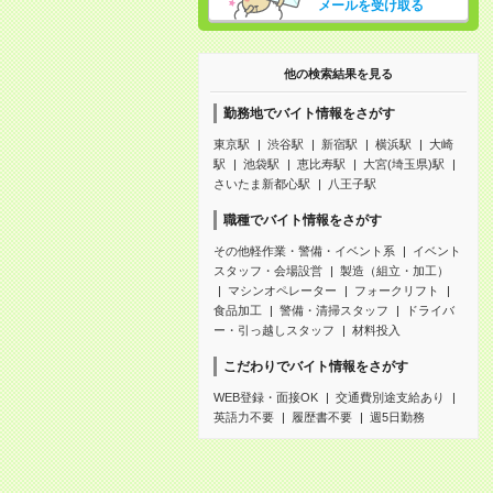
メールを受け取る
他の検索結果を見る
勤務地でバイト情報をさがす
東京駅
渋谷駅
新宿駅
横浜駅
大崎
駅
池袋駅
恵比寿駅
大宮(埼玉県)駅
さいたま新都心駅
八王子駅
職種でバイト情報をさがす
その他軽作業・警備・イベント系
イベント
スタッフ・会場設営
製造（組立・加工）
マシンオペレーター
フォークリフト
食品加工
警備・清掃スタッフ
ドライバ
ー・引っ越しスタッフ
材料投入
こだわりでバイト情報をさがす
WEB登録・面接OK
交通費別途支給あり
英語力不要
履歴書不要
週5日勤務