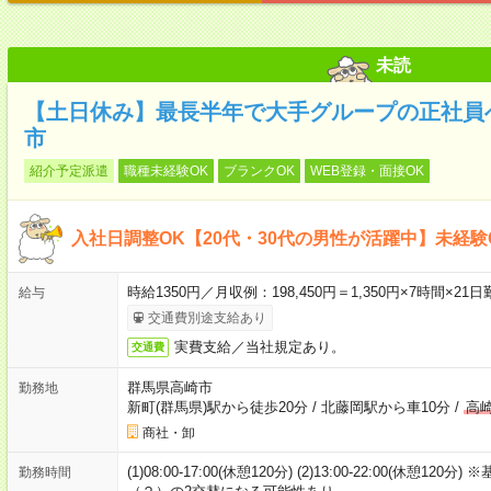
未読
【土日休み】最長半年で大手グループの正社員へ
市
紹介予定派遣
職種未経験OK
ブランクOK
WEB登録・面接OK
入社日調整OK【20代・30代の男性が活躍中】未経
時給1350円／月収例：198,450円＝1,350円×7時間
給与
交通費別途支給あり
実費支給／当社規定あり。
交通費
群馬県高崎市
勤務地
新町(群馬県)駅から徒歩20分
/
北藤岡駅から車10分
/
高
商社・卸
(1)08:00-17:00(休憩120分) (2)13:00-22:00(
勤務時間