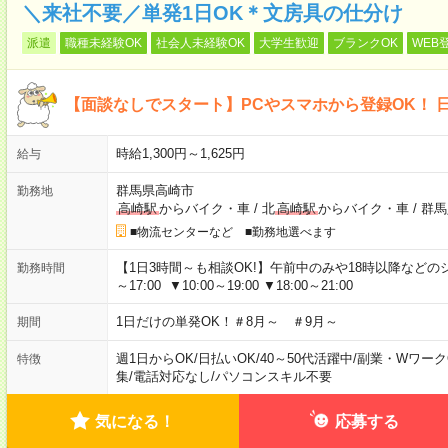
＼来社不要／単発1日OK＊文房具の仕分け
派遣
職種未経験OK
社会人未経験OK
大学生歓迎
ブランクOK
WEB
【面談なしでスタート】PCやスマホから登録OK！ 
時給1,300円～1,625円
給与
群馬県高崎市
勤務地
高崎駅
からバイク・車
/
北
高崎駅
からバイク・車
/
群馬
■物流センターなど ■勤務地選べます
【1日3時間～も相談OK!】午前中のみや18時以降などのシフトあ
勤務時間
～17:00 ▼10:00～19:00 ▼18:00～21:00
1日だけの単発OK！＃8月～ ＃9月～
期間
週1日からOK
/
日払いOK
/
40～50代活躍中
/
副業・Wワーク
特徴
集
/
電話対応なし
/
パソコンスキル不要
気になる！
応募する