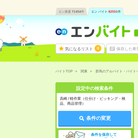
エン派遣
71454
件
エン バイト
82531
件
0
気になるリスト
保存した希
バイトTOP
関東
群馬のアルバイト・バイト
設定中の検索条件
高崎 / 軽作業（仕分け・ピッキング・検
品、商品管理）
条件の変更
条件を保存して