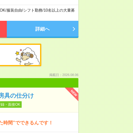
OK
/
服装自由
/
シフト勤務
/
10名以上の大量募
詳細へ
掲載日：2026.08.06
NEW
房具の仕分け
登録・面接OK
た時間”でできるんです！