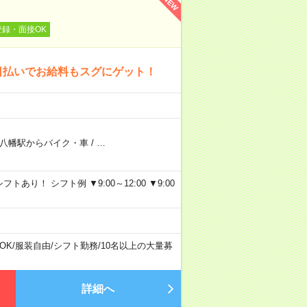
NEW
登録・面接OK
日払いでお給料もスグにゲット！
八幡駅からバイク・車
/
…
り！ シフト例 ▼9:00～12:00 ▼9:00
OK
/
服装自由
/
シフト勤務
/
10名以上の大量募
詳細へ