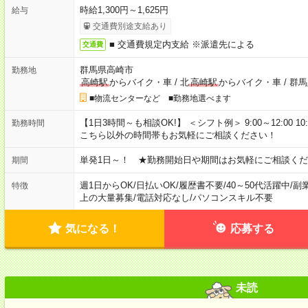
時給1,300円～1,625円
給与
交通費別途支給あり
■ 交通費規定内支給 ※派遣先による
交通費
群馬県高崎市
勤務地
高崎駅
からバイク・車
/
北
高崎駅
からバイク・車
/
群馬
■物流センターなど ■勤務地選べます
【1日3時間～も相談OK!】 ＜シフト例＞ 9:00～12:00 10:00～1
勤務時間
こちら以外の時間帯もお気軽にご相談ください！
単発1日～！ ★勤務開始日や期間はお気軽にご相談くだ
期間
週1日からOK
/
日払いOK
/
履歴書不要
/
40～50代活躍中
/
副
特徴
上の大量募集
/
電話対応なし
/
パソコンスキル不要
気になる！
応募する
未読