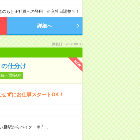
意のもと正社員への登用 ※入社日調整可！
詳細へ
掲載日：2026.08.05
NEW
メの仕分け
登録・面接OK
社せずにお仕事スタートOK！
八幡駅からバイク・車
/
…