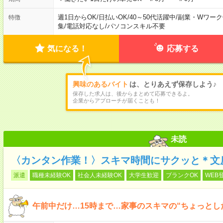
週1日からOK
/
日払いOK
/
40～50代活躍中
/
副業・Wワーク
特徴
集
/
電話対応なし
/
パソコンスキル不要
気になる！
応募する
興味のあるバイト
は、とりあえず保存しよう♪
保存した求人は、後からまとめて応募できるよ。
企業からアプローチが届くことも！
未読
〈カンタン作業！〉スキマ時間にサクッと＊文
派遣
職種未経験OK
社会人未経験OK
大学生歓迎
ブランクOK
WEB
午前中だけ…15時まで…家事のスキマの“ちょっとし