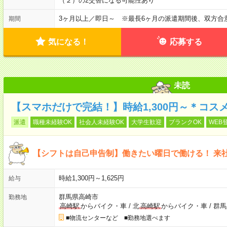
（２）の2交替になる可能性あり
3ヶ月以上／即日～ ※最長6ヶ月の派遣期間後、双方合
期間
気になる！
応募する
未読
【スマホだけで完結！】時給1,300円～＊コス
派遣
職種未経験OK
社会人未経験OK
大学生歓迎
ブランクOK
WEB
【シフトは自己申告制】働きたい曜日で働ける！ 来
時給1,300円～1,625円
給与
群馬県高崎市
勤務地
高崎駅
からバイク・車
/
北
高崎駅
からバイク・車
/
群馬
■物流センターなど ■勤務地選べます