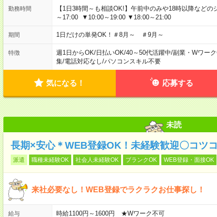
【1日3時間～も相談OK!】午前中のみや18時以降などのシフトあ
勤務時間
～17:00 ▼10:00～19:00 ▼18:00～21:00
1日だけの単発OK！＃8月～ ＃9月～
期間
週1日からOK
/
日払いOK
/
40～50代活躍中
/
副業・Wワーク
特徴
集
/
電話対応なし
/
パソコンスキル不要
気になる！
応募する
未読
長期×安心＊WEB登録OK！未経験歓迎〇コツ
派遣
職種未経験OK
社会人未経験OK
ブランクOK
WEB登録・面接OK
来社必要なし！WEB登録でラクラクお仕事探し！
時給1100円～1600円 ★Wワーク不可
給与