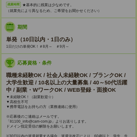
★基本的に残業は少なめです。
残業時間
（就業先により異なるため、ご希望をお聞かせください）
期間
単発（10日以内・1日のみ）
1日だけの単発OK！＃8月～ ＃9月～
応募資格・条件
職種未経験OK / 社会人未経験OK / ブランクOK /
大学生歓迎 / 10名以上の大量募集 / 40～50代活躍
中 / 副業・WワークOK / WEB登録・面接OK
▼未経験OK！（副業歓迎☆）
▼高校生不可
▼携帯電話をお持ちの方（業務連絡に使用）
※応募後のご連絡はメールです。
「81100_info@cam-com.jp」よりお送りします。
ドメイン指定受信の解除をお願いします。
※30日以内の派遣就業する場合、派遣法改正により、60歳以上、学生、生