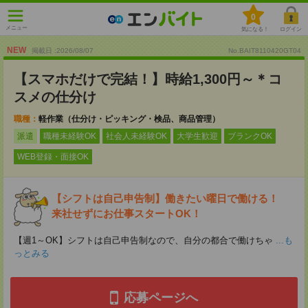
0
メニュー
気になる！
ログイン
NEW
掲載日 :2026
/
08
/
07
No.BAIT8110420GT04
【スマホだけで完結！】時給1,300円～＊コ
スメの仕分け
職種：
軽作業（仕分け・ピッキング・検品、商品管理）
派遣
職種未経験OK
社会人未経験OK
大学生歓迎
ブランクOK
WEB登録・面接OK
【シフトは自己申告制】働きたい曜日で働ける！
来社せずにお仕事スタートOK！
【週1～OK】シフトは自己申告制なので、自分の都合で働けちゃ
...も
っとみる
応募ページへ