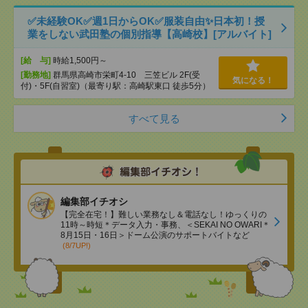
✅未経験OK✅週1日からOK✅服装自由✨日本初！授
業をしない武田塾の個別指導【高崎校】[アルバイト]
[給 与]
時給1,500円～
[勤務地]
群馬県高崎市栄町4-10 三笠ビル 2F(受
気になる！
付)・5F(自習室)（最寄り駅：高崎駅東口 徒歩5分）
すべて見る
編集部イチオシ
【完全在宅！】難しい業務なし＆電話なし！ゆっくりの
11時～時短＊データ入力・事務、＜SEKAI NO OWARI＊
8月15日・16日＞ドーム公演のサポートバイトなど
(8/7UP!)