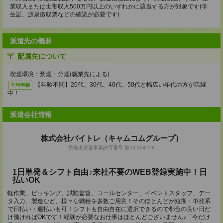
業収入または世帯収入500万円以上のいずれかに該当する方が対象です(学
生証、源泉徴収票などの確認が必要です)
派遣先の概要
配属先について
喫煙環境：禁煙・分煙(就業先による)
【年齢不問】20代、30代、40代、50代と幅広い年代の方が活躍
平均年齢
中！
派遣会社情報
株式会社バイトレ（キャムコムグループ）
労働者派遣事業許可番号:般13-304758
1日単発＆シフト自由♪来社不要のWEB登録実施中！日
払いOK
軽作業、ピッキング、試験監督、コールセンター、イベントスタッフ、デー
タ入力、製造など、様々な職種を多数ご用意！そのほとんどが短期・単発系
で日払い・週払いも可！シフトも自由自在に選択できるので都合の良い日だ
け働ければOKです！経験が必要なお仕事はほとんどございません♪「今だけ