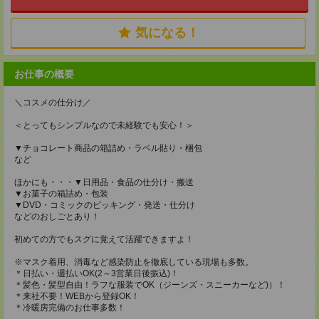
気になる！
お仕事の概要
＼コスメの仕分け／
＜とってもシンプルなので未経験でも安心！＞
▼チョコレート商品の箱詰め・ラベル貼り・梱包
など
ほかにも・・・▼日用品・食品の仕分け・搬送
▼お菓子の箱詰め・包装
▼DVD・コミックのピッキング・発送・仕分け
などのおしごとあり！
初めての方でもスグに覚えて活躍できますよ！
※マスク着用、消毒など感染防止を徹底している現場も多数。
＊日払い・週払いOK(2～3営業日後振込)！
＊髪色・髪型自由！ラフな服装でOK（ジーンズ・スニーカーなど)）！
＊来社不要！WEBから登録OK！
＊冷暖房完備のお仕事多数！