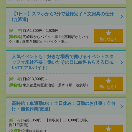
【1日～】スマホから3分で登録完了＊文房具の仕分
け[派遣]
[給 与]
時給1,300円～1,625円
[勤務地]
高崎駅からバイク・車
/
北高崎駅からバイ
気になる！
ク・車
/
群馬八幡駅からバイク・車
/
…
人気イベントも！好きな場所で働けるイベントスタ
ッフ☆来社不要！働いたその日に給料もらえる日払
い/T1[アルバイト]
[給 与]
日給13,000円～
[勤務地]
東京都豊島区南池袋（最寄り駅：池袋駅）
気になる！
高時給！車通勤OK！土日休み！日勤のお仕事！仕分
け・梱包作業[派遣]
[給 与]
時給1350円 【月収例】113,000円(月収
例21日実働)
[交通費]
交通費支給有り