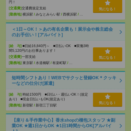
円！
[交通費]
交通費規定支給
気になる！
[勤務地]
横浜駅
/
みなとみらい駅
/
西横浜駅
/
…
＜1日～OK！＞あの有名企業も！展示会や株主総会
のお手伝い！[アルバイト]
[給 与]
■日給16,840円～ ■日払いOK ■実働3時
間5,120円のお仕事あります！
[交通費]
一部支給
気になる！
[勤務地]
東京駅
/
水道橋駅
/
有楽町駅
/
…
短時間シフトあり！WEBでサクッと登録OK＊クッキ
ーなどの仕分け[派遣]
[給 与]
時給1500円 ■日払い・週払いOK！(規定
あり) ■現金日払いもOK(規定あり)
気になる！
[勤務地]
新宿駅
/
新宿三丁目駅
【座り＆手作業中心】香水shopの梱包スタッフ ★副
業OK ★週1日からOK ★1日1時間からOK[アルバイ