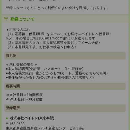
登録スタッフさんにとって利便性のよい会社を目指しております。
登録について
▼応募後の流れ
（1）応募後、仮登録URLをメールにてお届け→バイトレへ仮登録！
※メールの場合は"81100@cam-com.jp"よりお送りします
（2）基本情報の入力＋本人確認書類を撮影してメール送信♪
（3）本登録完了後、お仕事の検索＆お申込！
持ち物
≪来社登録の場合≫
●本人確認書類(免許証、パスポート、学生証ほか)
●本人名義の銀行口座が分かるもの(カード、通帳のどちらでも可)
●現住所がわかるもの(公共料金や携帯電話の請求書など)
所要時間
≪来社登録≫1時間程度
≪WEB登録≫30分程度
登録場所
株式会社バイトレ(東京本部)
〒163-0633
東京都新宿区西新宿1-25-1 新宿センタービル32階