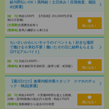
給与即払いOK！高時給！土日休み！目視検査、箱詰
め[派遣]
[給 与]
時給1200円 【月収例】201,000円(月収
例21日実働)
[交通費]
交通費支給有り
気になる！
[勤務地]
群馬八幡駅から車11分
ちいさいかわいいキャラのイベントも！好きな場所
で働ける☆来社不要！働いたその日に給料もらえる
◎/T1[アルバイト]
[給 与]
日給13,000円～
[勤務地]
東京都町田市原町田（最寄り駅：町田駅）
気になる！
【週2日だけ】倉庫内軽作業スタッフ スマホのチェ
ック・検品[派遣]
[給 与]
時給1400円 ※実働8時間を超える勤務、
22時～翌5時勤務の場合25％割増：時給1750円
気になる！
[勤務地]
南船橋駅から徒歩10分程度