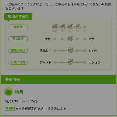
※ご応募のタイミングによっては、ご希望のお仕事をご紹介できない可能性
もございます
職場の雰囲気
年齢層
20代
30
40
50
60
男女比率
女性
男性
職場の様子
活気あり
しずか
仕事の仕方
テキパキ
コツコツ
募集情報
給与
時給1,300円～1,625円
■ 交通費規定内支給 ※派遣先による
交通費