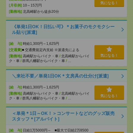
気になる！
[月収例]
10～15万円
[勤務地]
北高崎駅から徒歩20分
《単発1日OK！日払い可》＊お菓子のモクモクシー
ル貼り[派遣]
[給 与]
時給1,300円～1,625円
[交通費]
■ 交通費規定内支給 ※派遣先による
気になる！
[勤務地]
高崎駅からバイク・車
/
北高崎駅からバイ
ク・車
/
群馬八幡駅からバイク・車
/
…
＼来社不要／単発1日OK＊文房具の仕分け[派遣]
[給 与]
時給1,300円～1,625円
[勤務地]
高崎駅からバイク・車
/
北高崎駅からバイ
気になる！
ク・車
/
群馬八幡駅からバイク・車
/
…
＜単発＊1日～OK！＞コンサートなどのグッズ販売
スタッフ＊[アルバイト]
[給 与]
日給1万5000円～ ■最大で日給2万8500