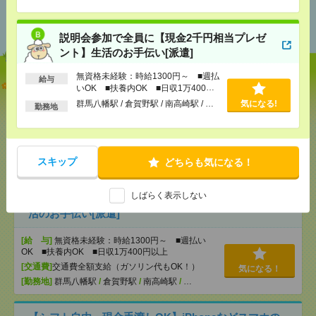
あなたの閲覧履歴からの
おすすめ
説明会参加で全員に【現金2千円相当プレゼ
ント】生活のお手伝い[派遣]
無資格未経験：時給1300円～ ■週払
給与
【オープニング募集】おばあちゃんのお散歩付き添
いOK ■扶養内OK ■日収1万400円
いも仕事の1つ[派遣]
以上
群馬八幡駅 / 倉賀野駅 / 南高崎駅 / …
気になる!
勤務地
[給 与]
無資格未経験：時給1300円～ ■週払い
OK ■扶養内OK ■日収1万400円以上
[交通費]
交通費全額支給（ガソリン代もOK！）
気になる！
スキップ
どちらも気になる！
[勤務地]
伊勢崎駅
/
境町駅
/
国定駅
/
…
しばらく表示しない
説明会参加で全員に【現金2千円相当プレゼント】生
活のお手伝い[派遣]
[給 与]
無資格未経験：時給1300円～ ■週払い
OK ■扶養内OK ■日収1万400円以上
[交通費]
交通費全額支給（ガソリン代もOK！）
気になる！
[勤務地]
群馬八幡駅
/
倉賀野駅
/
南高崎駅
/
…