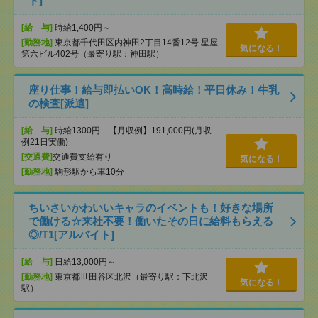
ト]
[給 与]
時給1,400円～
[勤務地]
東京都千代田区内神田2丁目14番12号 星屋
気になる！
第六ビル402号（最寄り駅：神田駅）
座り仕事！給与即払いOK！高時給！平日休み！牛乳
の検査[派遣]
[給 与]
時給1300円 【月収例】191,000円(月収
例21日実働)
[交通費]
交通費支給有り
気になる！
[勤務地]
駒形駅から車10分
ちいさいかわいいキャラのイベントも！好きな場所
で働ける☆来社不要！働いたその日に給料もらえる
◎/T1[アルバイト]
[給 与]
日給13,000円～
[勤務地]
東京都世田谷区北沢（最寄り駅：下北沢
気になる！
駅）