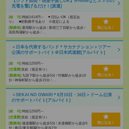
【シフト自由・現金手渡しOK】iPhoneなどスマホの
充電を繋げるだけ！[派遣]
[給 与]
時給1414円～ ▼日払いOK（規定あ
り） ■初勤務手当あり ※規定による
[勤務地]
新宿駅から徒歩
/
新宿三丁目駅から徒歩
/
気になる！
高田馬場駅から徒歩
/
…
＜日本を代表するバンド＊サカナクション＞ツアー
公演のサポートバイト＠日本武道館[アルバイト]
[給 与]
時給1250円～
[交通費]
支給（規定有り）
気になる！
[勤務地]
九段下駅から徒歩5分
/
竹橋駅から徒歩10
分
/
神保町駅から徒歩15分
/
…
＜SEKAI NO OWARI＊8月15日・16日＞ドーム公演
のサポートバイト[アルバイト]
[給 与]
時給1250円～
[交通費]
支給（規定有り）
気になる！
[勤務地]
後楽園駅から徒歩5分
/
水道橋駅から徒歩5
分
/
春日(東京都)駅から徒歩7分