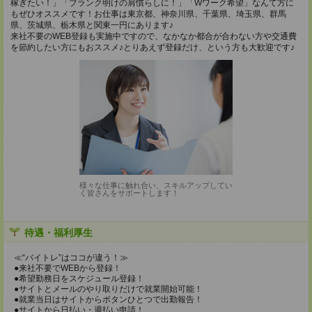
稼ぎたい！」「ブランク明けの肩慣らしに！」「Wワーク希望」なんて方に
もぜひオススメです！お仕事は東京都、神奈川県、千葉県、埼玉県、群馬
県、茨城県、栃木県と関東一円にあります♪
来社不要のWEB登録も実施中ですので、なかなか都合が合わない方や交通費
を節約したい方にもおススメ♪とりあえず登録だけ、という方も大歓迎です♪
様々な仕事に触れ合い、スキルアップしてい
く皆さんをサポートします！
待遇・福利厚生
≪“バイトレ”はココが違う！≫
●来社不要でWEBから登録！
●希望勤務日をスケジュール登録！
●サイトとメールのやり取りだけで就業開始可能！
●就業当日はサイトからボタンひとつで出勤報告！
●サイトから日払い・週払い申請！