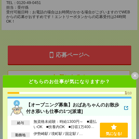
TEL：0120-49-0451
担当：受付係
受付可能日時：お電話の場合はお時間がかかる場合がございますのでWEB
からの応募がおすすめです！エントリーボタンからの応募受付は24時間
OK！
応募ページへ
×
気になる！
どちらのお仕事が気になりますか？
1
/10
メール
LINE
で送る
で送る
【オープニング募集】おばあちゃんのお散歩
付き添いも仕事の1つ[派遣]
シェア
ツイート
ブックマーク
無資格未経験：時給1300円～ ■週払
給与
いOK ■扶養内OK ■日収1万400円
以上
伊勢崎駅 / 境町駅 / 国定駅 / …
気になる!
勤務地