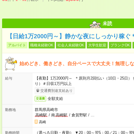
未読
【日給1万2000円～】静かな夜にしっかり稼
アルバイト
職種未経験OK
社会人未経験OK
大学生歓迎
ブランクOK
始めどき、働きどき、自分ペースで大丈夫！無理し
【夜勤】1万2000円～ ＊原則月2回払い（10日・25
給与
り）＃日収1万円以上
交通費別途支給あり
全額支給
交通費
群馬県高崎市
勤務地
高崎駅
/
南
高崎駅
/
倉賀野駅
/
…
高崎
（選べる日勤・夜勤） ▼20：00～翌5：00／21：00～翌
勤務時間