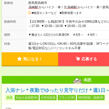
群馬県高崎市
勤務地
高崎駅
からバイク・車
/
北
高崎駅
からバイク・車
/
群馬
■物流センターなど ■勤務地選べます
【1日3時間～も相談OK!】午前中のみや18時以降などのシフトあ
勤務時間
～17:00 ▼10:00～19:00 ▼18:00～21:00
▼働きたい1日だけの単発OK ＃8月～ ＃9月～
期間
週1日からOK
/
日払いOK
/
40～50代活躍中
/
副業・Wワーク
特徴
集
/
電話対応なし
/
パソコンスキル不要
気になる！
応募する
未読
入浴ナシ＊夜勤でゆったり見守りだけ＊週1日
派遣
社会人未経験OK
大学生歓迎
ブランクOK
WEB登録・面接OK