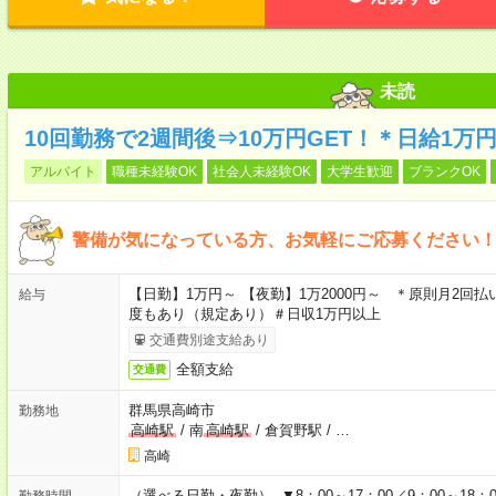
未読
10回勤務で2週間後⇒10万円GET！＊日給1
アルバイト
職種未経験OK
社会人未経験OK
大学生歓迎
ブランクOK
警備が気になっている方、お気軽にご応募ください！
【日勤】1万円～ 【夜勤】1万2000円～ ＊原則月2回払
給与
度もあり（規定あり）＃日収1万円以上
交通費別途支給あり
全額支給
交通費
群馬県高崎市
勤務地
高崎駅
/
南
高崎駅
/
倉賀野駅
/
…
高崎
（選べる日勤・夜勤） ▼8：00～17：00／9：00～18：00
勤務時間