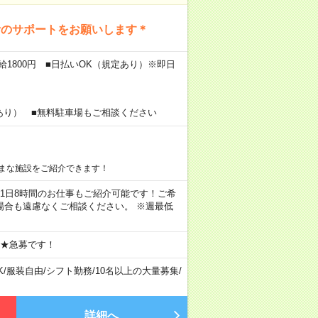
活のサポートをお願いします＊
給1800円 ■日払いOK（規定あり）※即日
あり） ■無料駐車場もご相談ください
まな施設をご紹介できます！
ちろん1日8時間のお仕事もご紹介可能です！ご希
場合も遠慮なくご相談ください。 ※週最低
 ★急募です！
K
/
服装自由
/
シフト勤務
/
10名以上の大量募集
/
詳細へ