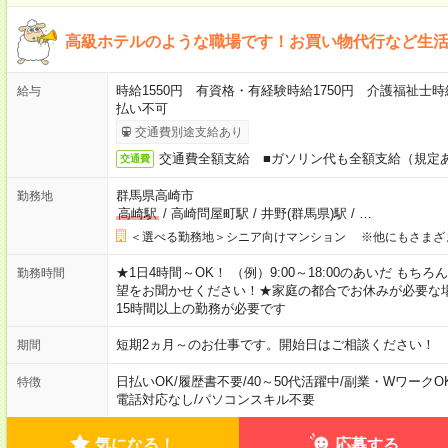
高級ホテルのような職場です！お買い物代行など生
時給1550円 有資格・有経験時給1750円 介護福祉士時
給与
払い不可
交通費別途支給あり
交通費全額支給 ■ガソリン代も全額支給（規定
交通費
群馬県高崎市
勤務地
高崎駅
/
高崎問屋町駅
/
井野(群馬県)駅
/
…
＜選べる勤務地＞シニア向けマンション ※他にもさまざ
★1日4時間～OK！ （例）9:00～18:00のあいだ も
勤務時間
望をお聞かせください！★家庭の都合でお休みが必要な
15時間以上の勤務が必要です
短期2ヵ月～のお仕事です。開始日はご相談ください！
期間
日払いOK
/
履歴書不要
/
40～50代活躍中
/
副業・WワークO
特徴
電話対応なし
/
パソコンスキル不要
気になる！
応募する