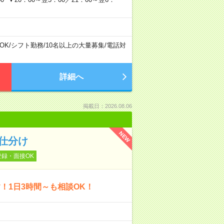
OK
/
シフト勤務
/
10名以上の大量募集
/
電話対
詳細へ
掲載日：2026.08.06
NEW
仕分け
登録・面接OK
！1日3時間～も相談OK！