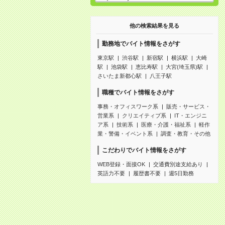
他の検索結果を見る
勤務地でバイト情報をさがす
東京駅
渋谷駅
新宿駅
横浜駅
大崎
駅
池袋駅
恵比寿駅
大宮(埼玉県)駅
さいたま新都心駅
八王子駅
職種でバイト情報をさがす
事務・オフィスワーク系
販売・サービス・
営業系
クリエイティブ系
IT・エンジニ
ア系
技術系
医療・介護・福祉系
軽作
業・警備・イベント系
調査・教育・その他
こだわりでバイト情報をさがす
WEB登録・面接OK
交通費別途支給あり
英語力不要
履歴書不要
週5日勤務