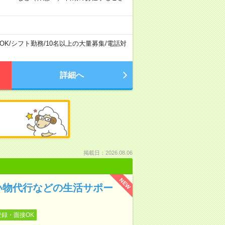
OK
/
シフト勤務
/
10名以上の大量募集
/
電話対
詳細へ
掲載日：2026.08.06
NEW
い物代行などの生活サポー
登録・面接OK