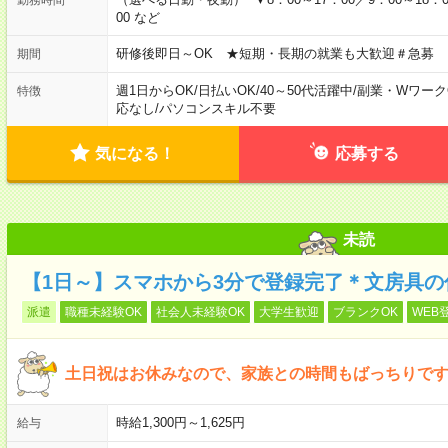
00 など
研修後即日～OK ★短期・長期の就業も大歓迎＃急募
期間
週1日からOK
/
日払いOK
/
40～50代活躍中
/
副業・Wワーク
特徴
応なし
/
パソコンスキル不要
気になる！
応募する
未読
【1日～】スマホから3分で登録完了＊文房具の
派遣
職種未経験OK
社会人未経験OK
大学生歓迎
ブランクOK
WEB
土日祝はお休みなので、家族との時間もばっちりです
時給1,300円～1,625円
給与