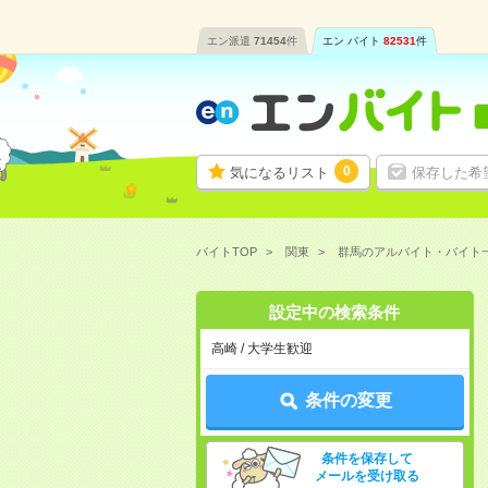
エン派遣
71454
件
エン バイト
82531
件
0
気になるリスト
保存した希
バイトTOP
関東
群馬のアルバイト・バイト
設定中の検索条件
高崎 / 大学生歓迎
条件の変更
条件を保存して
メールを受け取る