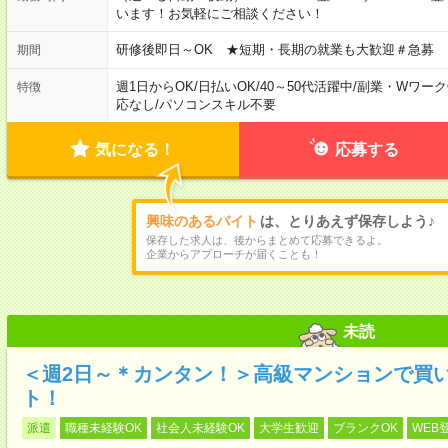
います！お気軽にご相談ください！
研修後即日～OK ★短期・長期の就業も大歓迎＃急募
期間
週1日からOK
/
日払いOK
/
40～50代活躍中
/
副業・Wワーク
特徴
応なし
/
パソコンスキル不要
気になる！
応募する
興味のあるバイト
は、とりあえず保存しよう♪
保存した求人は、後からまとめて応募できるよ。
企業からアプローチが届くことも！
未読
＜週2日～＊カンタン！＞高級マンションで買
ト！
派遣
職種未経験OK
社会人未経験OK
大学生歓迎
ブランクOK
WEB