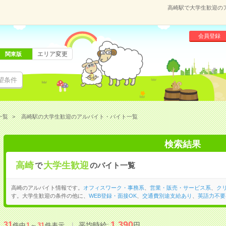
高崎駅で大学生歓迎の
会員登録
エリア変更
関東版
望条件
一覧
高崎駅の大学生歓迎のアルバイト・バイト一覧
検索結果
高崎
大学生歓迎
で
のバイト一覧
高崎のアルバイト情報です。
オフィスワーク・事務系
、
営業・販売・サービス系
、
ク
す。大学生歓迎の条件の他に、
WEB登録・面接OK
、
交通費別途支給あり
、
英語力不要
1,390
31
平均時給:
円
件中
1
～
31
件表示