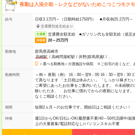
夜勤は入浴介助・レクなどがないためこつこつモク
日収3.1万円～（日勤時給1750円） ■月収例25.2万円
給与
交通費別途支給あり
交通費全額支給 ■ガソリン代も全額支給（規定
交通費
20～25万円
月収例
群馬県高崎市
勤務地
高崎駅
/
高崎問屋町駅
/
井野(群馬県)駅
/
…
＜選べる勤務地＞介護施設や病院 ※ご自宅の近くなど、
＜例＞ 夜勤（例） 16：00～翌9：00 16：30～翌9：30
勤務時間
て異なります 「土日祝は休みたい」 「しっかり稼ぎた
ご希望にあったお仕事をご案内いたします。 ※未経験の
験いただき、 お仕事に慣れてからの夜勤になります。
なくご相談ください。
短期2ヵ月～のお仕事です。開始日はご相談ください！
期間
週1日からOK
/
日払いOK
/
履歴書不要
/
40～50代活躍中
/
副
特徴
上の大量募集
/
電話対応なし
/
パソコンスキル不要