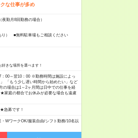
モクな仕事が多め
～（夜勤月8回勤務の場合）
あり） ■無料駐車場もご相談ください
お好きな場所を選べます！
 17：00～翌10：00 ※勤務時間は施設によっ
い」 「もう少し遅い時間から始めたい」など
方の場合は1～2ヶ月間は日中での仕事を経
 ★家庭の都合でお休みが必要な場合も遠慮
 ★急募です！
業・WワークOK
/
服装自由
/
シフト勤務
/
10名以