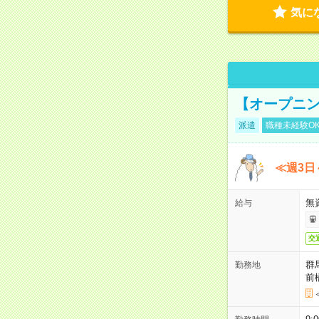
気に
【オープニン
派遣
職種未経験O
≪週3日
無
給与
交
群
勤務地
前