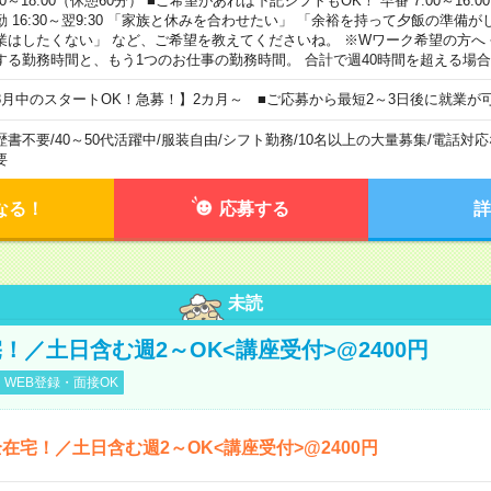
00～18:00（休憩60分） ■ご希望があれば下記シフトもOK！ 早番 7:00～16:00 遅
勤 16:30～翌9:30 「家族と休みを合わせたい」 「余裕を持って夕飯の準備
業はしたくない」 など、ご希望を教えてくださいね。 ※Wワーク希望の方へ
する勤務時間と、もう1つのお仕事の勤務時間。 合計で週40時間を超える場
8月中のスタートOK！急募！】2カ月～ ■ご応募から最短2～3日後に就業が
歴書不要
/
40～50代活躍中
/
服装自由
/
シフト勤務
/
10名以上の大量募集
/
電話対応
要
なる！
応募する
詳
未読
！／土日含む週2～OK<講座受付>@2400円
WEB登録・面接OK
在宅！／土日含む週2～OK<講座受付>@2400円