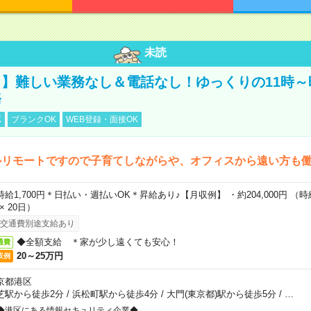
未読
】難しい業務なし＆電話なし！ゆっくりの11時～
務
K
ブランクOK
WEB登録・面接OK
ルリモートですので子育てしながらや、オフィスから遠い方も
時給1,700円＊日払い・週払いOK＊昇給あり♪【月収例】 ・約204,000円 （時給1
 × 20日）
交通費別途支給あり
◆全額支給 ＊家が少し遠くても安心！
通費
20～25万円
収例
京都港区
芝駅から徒歩2分
/
浜松町駅から徒歩4分
/
大門(東京都)駅から徒歩5分
/
…
◆港区にある情報セキュリティ企業◆