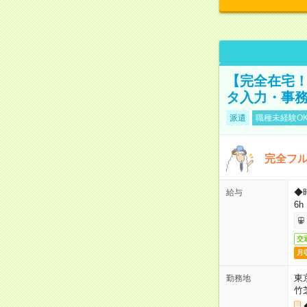
【完全在宅！
タ入力・事
派遣
職種未経験O
完全フ
◆
給与
6h
交
月
東
勤務地
竹