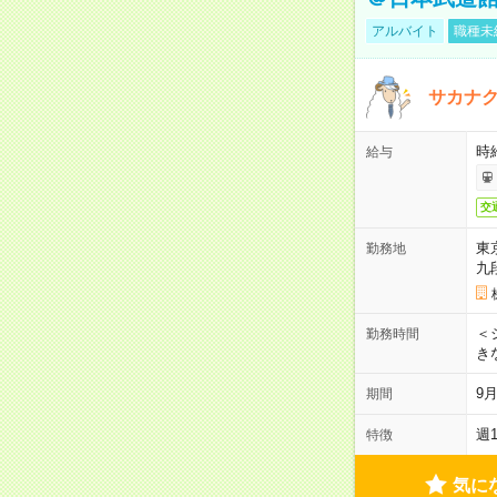
アルバイト
職種未
サカナク
時
給与
交
東
勤務地
九
＜シ
勤務時間
き
9
期間
週
特徴
気に