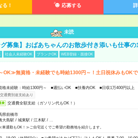
なる！
応募する
詳
未読
グ募集】おばあちゃんのお散歩付き添いも仕事の
K
社会人未経験OK
ブランクOK
WEB登録・面接OK
～OK≫無資格・未経験でも時給1300円～！土日祝休みもOK
資格未経験：時給1300円～ ■週払いOK ■扶養内OK ■日収1万400円以上
交通費別途支給あり
交通費全額支給（ガソリン代もOK！）
通費
馬県前橋市
橋大島駅
/
城東駅
/
江木駅
/
…
≪車通勤もOK！≫ご自宅近くでご希望の勤務地を紹介します。