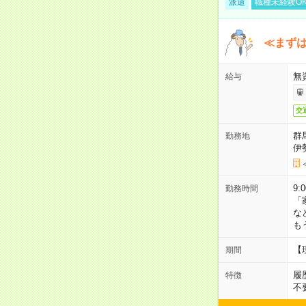
派遣
職種未経験O
≪まずは
無
給与
交
群
勤務地
伊
9:
勤務時間
「
な
も
【
期間
履
特徴
不