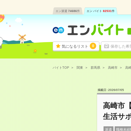
エン派遣
74686
件
エン バイト
82531
件
0
気になるリスト
保存した希
バイトTOP
関東
群馬県
高崎市
高崎
掲載日 :
2026
/
07
/
05
高崎市
生活サ
派遣
職種未経