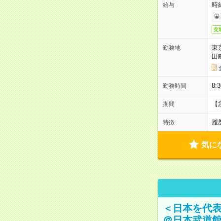
時
給与
交
東
勤務地
田
8:
勤務時間
【
期間
履
特徴
気に
＜日本を代
＠日本武道