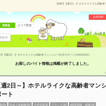
高崎市【週2日～】ホテルライクな高齢者マン
会員登録
エリア変更
関東版
望条件
市【週2日～】ホテルライクな高齢者マンションで生活サポート(109518304）
お探しのバイト情報は掲載が終了しました。
【週2日～】ホテルライクな高齢者マン
ポート
験OK
社会人未経験OK
大学生歓迎
ブランクOK
WEB登録・面接OK