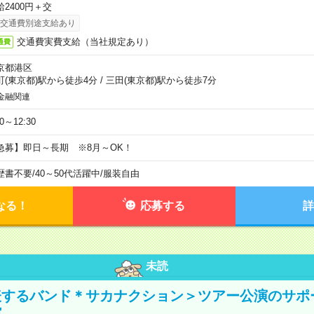
給2400円＋交
交通費別途支給あり
交通費実費支給（当社規定あり）
通費
京都港区
町(東京都)駅から徒歩4分
/
三田(東京都)駅から徒歩7分
金融関連
30～12:30
急募】即日～長期 ※8月～OK！
歴書不要
/
40～50代活躍中
/
服装自由
なる！
応募する
詳
未読
表するバンド＊サカナクション＞ツアー公演のサポ
館