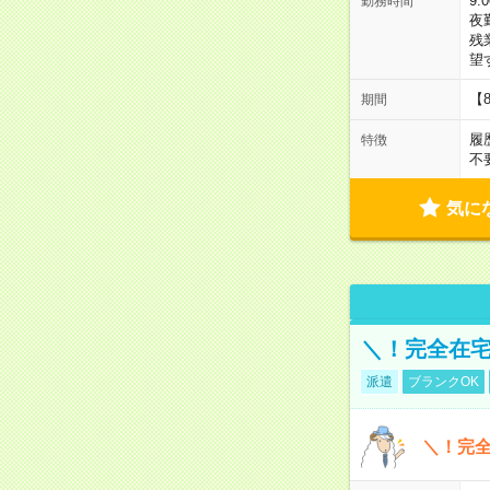
9:
勤務時間
夜
残
望
【
期間
履
特徴
不
気に
＼！完全在宅
派遣
ブランクOK
＼！完全