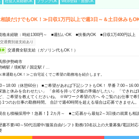
K
社会人未経験OK
ブランクOK
WEB登録・面接OK
相談だけでもOK！≫日収1万円以上で週3日～＆土日休みもO
資格未経験：時給1300円～ ■週払いOK ■扶養内OK ■日収1万400円以上
交通費別途支給あり
交通費全額支給（ガソリン代もOK！）
通費
馬県伊勢崎市
勢崎駅
/
境町駅
/
国定駅
/
…
≪車通勤もOK！≫ご自宅近くでご希望の勤務地を紹介します。
00～18:00（休憩60分） ■ご希望があれば下記シフトもOK！ 早番 7:00～16:00 遅
家族と休みを合わせたい」 「余裕を持って夕飯の準備がしたい」 「できれば
ど、ご希望を教えてくださいね。 ※Wワーク希望の方へ 今ご覧のお仕事で希
う1つのお仕事の勤務時間。 合計で週40時間を超える場合は応募できません。
現在も積極採用中！急募！】2カ月～ ■ご応募から最短2～3日後の就業も相
歴書不要
/
40～50代活躍中
/
服装自由
/
シフト勤務
/
10名以上の大量募集
/
電話対応
要