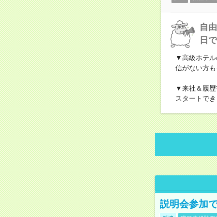
自由
日で
▼高級ホテル
信がない方も
▼来社＆履歴
スタートでき
説明会参加で