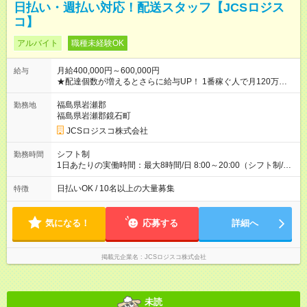
日払い・週払い対応！配送スタッフ【JCSロジス
コ】
アルバイト
職種未経験OK
月給400,000円～600,000円
給与
★配達個数が増えるとさらに給与UP！ 1番稼ぐ人で月120万ほ
ど！ ・主要都市エリア 月収55万円／週5日稼働 月収65万~112
万円／週6日稼働 ・地方郊外エリア 月収40万円／週5日稼働 月
福島県岩瀬郡
勤務地
収40万円~50万円／週6日稼働 ＜モデルイメージ＞ ■月収50万
福島県岩瀬郡鏡石町
円 (27歳男性/江東区在住)※元建築関係 1日150個配達×25日勤務
JCSロジスコ株式会社
(日休み) ■月収80万円(43歳男性/墨田区在住)※元営業 1日200個
配達×25日勤務(月休み) 【試用期間】試用期間なし
シフト制
勤務時間
1日あたりの実働時間：最大8時間/日 8:00～20:00（シフト制/実
働8時間） ※週5日勤務（場所次第では週4も有り） ※配達状況に
よって時間外での勤務可能性有り ※案件により多少の前後あり
日払いOK / 10名以上の大量募集
特徴
※配達が完了次第、帰社OKです
気になる！
応募する
詳細へ
掲載元企業名
JCSロジスコ株式会社
未読