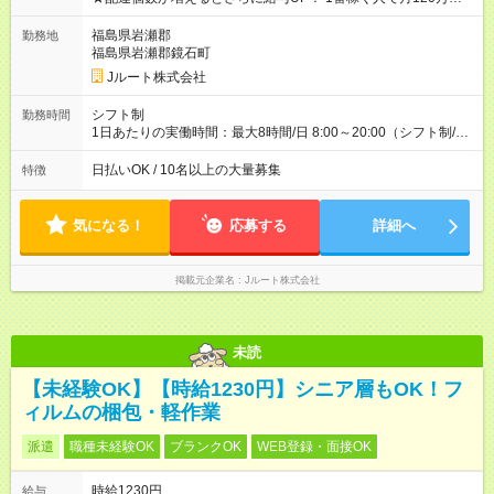
ど！ ・主要都市エリア 月収55万円／週5日稼働 月収65万~112
万円／週6日稼働 ・地方郊外エリア 月収40万円／週5日稼働 月
福島県岩瀬郡
勤務地
収40万円~50万円／週6日稼働 ＜モデルイメージ＞ ■月収50万
福島県岩瀬郡鏡石町
円 (27歳男性/江東区在住)※元建築関係 1日150個配達×25日勤務
Jルート株式会社
(日休み) ■月収80万円(43歳男性/墨田区在住)※元営業 1日200個
配達×25日勤務(月休み) 【試用期間】試用期間なし
シフト制
勤務時間
1日あたりの実働時間：最大8時間/日 8:00～20:00（シフト制/実
働8時間） ※週5日勤務（場所次第では週4も有り） ※配達状況に
よって時間外での勤務可能性有り ※案件により多少の前後あり
日払いOK / 10名以上の大量募集
特徴
※配達が完了次第、帰社OKです
気になる！
応募する
詳細へ
掲載元企業名
Jルート株式会社
未読
【未経験OK】【時給1230円】シニア層もOK！フ
ィルムの梱包・軽作業
派遣
職種未経験OK
ブランクOK
WEB登録・面接OK
時給1230円
給与