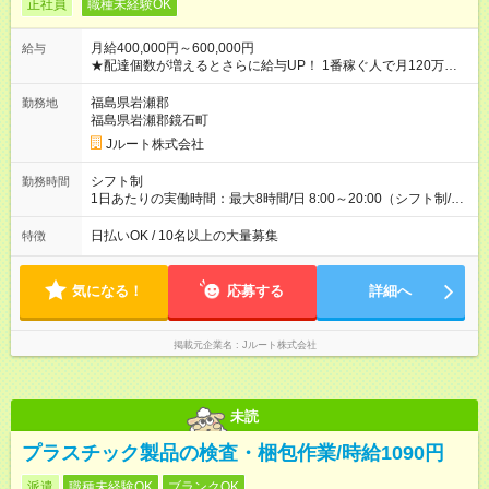
正社員
職種未経験OK
月給400,000円～600,000円
給与
★配達個数が増えるとさらに給与UP！ 1番稼ぐ人で月120万ほ
ど！ ・主要都市エリア 月収55万円／週5日稼働 月収65万~112
万円／週6日稼働 ・地方郊外エリア 月収40万円／週5日稼働 月
福島県岩瀬郡
勤務地
収40万円~50万円／週6日稼働 ＜モデルイメージ＞ ■月収50万
福島県岩瀬郡鏡石町
円 (27歳男性/江東区在住)※元建築関係 1日150個配達×25日勤務
Jルート株式会社
(日休み) ■月収80万円(43歳男性/墨田区在住)※元営業 1日200個
配達×25日勤務(月休み) 【試用期間】試用期間なし
シフト制
勤務時間
1日あたりの実働時間：最大8時間/日 8:00～20:00（シフト制/実
働8時間） ※週5日勤務（場所次第では週4も有り） ※配達状況に
よって時間外での勤務可能性有り ※案件により多少の前後あり
日払いOK / 10名以上の大量募集
特徴
※配達が完了次第、帰社OKです
気になる！
応募する
詳細へ
掲載元企業名
Jルート株式会社
未読
プラスチック製品の検査・梱包作業/時給1090円
派遣
職種未経験OK
ブランクOK