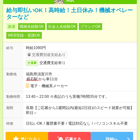
給与即払いOK！高時給！土日休み！機械オペレー
ターなど
派遣
職種未経験OK
社会人未経験OK
ブランクOK
WEB登録・面接OK
時給1090円
給与
交通費別途支給あり
交通費支給有り
交通費
福島県須賀川市
勤務地
鏡石駅
から車11分
電子・機械系メーカー
13:40～22:00 ※表記のうち実働7時間35分です。
勤務時間
長期【ご応募から1週間以内(最短2日目)のスピード就業が可能】
期間
即日～
日払いOK
/
履歴書不要
/
電話対応なし
/
パソコンスキル不要
特徴
気になる！
応募する
詳細へ