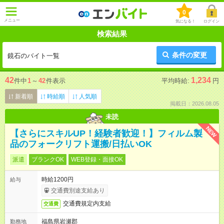
0
メニュー
気になる！
ログイン
検索結果
条件の変更
鏡石のバイト一覧
42
1,234
件中
1
～
42
件表示
平均時給:
円
新着順
時給順
人気順
掲載日：2026.08.05
未読
NEW
【さらにスキルUP！経験者歓迎！】フィルム製
品のフォークリフト運搬/日払いOK
派遣
ブランクOK
WEB登録・面接OK
時給1200円
給与
交通費別途支給あり
交通費規定内支給
交通費
福島県岩瀬郡
勤務地