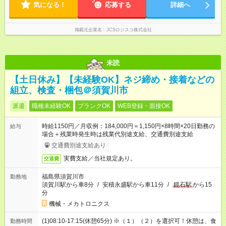
気になる！
応募する
詳細へ
掲載元企業名
JCSロジスコ株式会社
未読
【土日休み】【未経験OK】ネジ締め・接着などの
組立、検査・梱包＠須賀川市
派遣
職種未経験OK
ブランクOK
WEB登録・面接OK
時給1150円／月収例：184,000円＝1,150円×8時間×20日勤務の
給与
場合＋残業時発生時は残業代別途支給、交通費別途支給
交通費別途支給あり
実費支給／当社規定あり。
交通費
福島県須賀川市
勤務地
須賀川駅から車8分
/
安積永盛駅から車11分
/
鏡石駅
から15
分
機械・メカトロニクス
(1)08:10-17:15(休憩65分) ※（１）（２）を選択可！休憩は、食
勤務時間