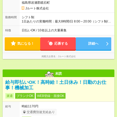
収40万円~50万円／週6日稼働 ＜モデルイメージ＞ ■月収50万
福島県岩瀬郡鏡石町
円 (27歳男性/江東区在住)※元建築関係 1日150個配達×25日勤務
Jルート株式会社
(日休み) ■月収80万円(43歳男性/墨田区在住)※元営業 1日200個
配達×25日勤務(月休み) 【試用期間】試用期間なし
シフト制
勤務時間
1日あたりの実働時間：最大8時間/日 8:00～20:00（シフト制/実
働8時間） ※週5日勤務（場所次第では週4も有り） ※配達状況に
よって時間外での勤務可能性有り ※案件により多少の前後あり
日払いOK / 10名以上の大量募集
特徴
※配達が完了次第、帰社OKです
気になる！
応募する
詳細へ
掲載元企業名
Jルート株式会社
未読
給与即払いOK！高時給！土日休み！日勤のお仕
事！機械加工
派遣
ブランクOK
WEB登録・面接OK
時給1170円
給与
交通費別途支給あり