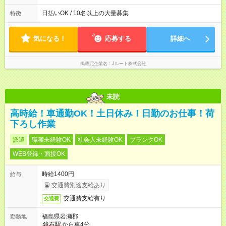
働8時間） ※週5日勤務（場所次第では週4も有り） ※配達状況に
よって時間外での勤務可能性有り ※案件により多少の前後あり
日払いOK / 10名以上の大量募集
特徴
※配達が完了次第、帰社OKです
気になる！
応募する
詳細へ
掲載元企業名
Jルート株式会社
未読
高時給！車通勤OK！土日休み！日勤のお仕事！荷
下ろし作業
派遣
職種未経験OK
社会人未経験OK
ブランクOK
WEB登録・面接OK
時給1400円
給与
交通費別途支給あり
交通費支給有り
交通費
福島県岩瀬郡
勤務地
鏡石駅
から車4分