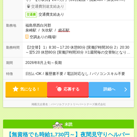
交通費別途支給あり
交通費支給あり
交通費
福島県西白河郡
勤務地
泉崎駅
/
矢吹駅
/
鏡石駅
空調ありの職場!
【2交替】 1）8:30～17:20 休憩80分 [実働]7時間30分 2）20:30
勤務時間
～翌5:20 休憩80分 [実働]7時間30分 ※1週間毎の交替制となりま
す
2026年8月上旬～長期
期間
日払いOK
/
履歴書不要
/
電話対応なし
/
パソコンスキル不要
特徴
気になる！
応募する
詳細へ
掲載元企業名
パーソルファクトリーパートナーズ株式会社
未読
【無資格でも時給1,730円～】夜間見守りヘルパー