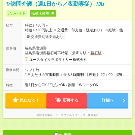
✨訪問介護（週1日から／夜勤専従） /Jb
アルバイト
職種未経験OK
時給1,730円～
給与
時給1,730円以上 ※交通費一部支給（既定あり） ※経験・能力を
考慮して決定します 【収入例】 週1回勤務の場合：1,730円×8時
交通費別途支給あり
間×4回=5万5,360円 週3回勤務の場合：1,730円×8時間×12回
=16万6,080円 【試用期間】試用期間あり 試用期間の長さ：2ヶ
福島県岩瀬郡
勤務地
月 ※ 雇用形態と給与に、本採用時と異なる部分があります。 雇
福島県岩瀬郡鏡石町不時沼（最寄り駅：
鏡石駅
）
用形態：本採用時と同じです。 給与：時給 1,470円以上
ユースタイルラボラトリー株式会社
シフト制
勤務時間
1日あたりの実働時間：最大8時間/日 【夜勤】 22：00～翌9：
00 ※週1日～OK ／ 夜勤専従 ＊＊ 勤務時間例 ＊＊ ■22時か
ら翌7時 ■23時から翌8時 ■24時から翌9時 など ※上記の時間
週1日からOK / 日払いOK / 副業・WワークOK
特徴
内で8時間勤務（休憩1時間）ご利用者様により、時間は異なり
ます。 ※曜日固定（毎週同じ曜日での勤務となります）
気になる！
応募する
詳細へ
掲載元企業名
ユースタイルラボラトリー株式会社
未読