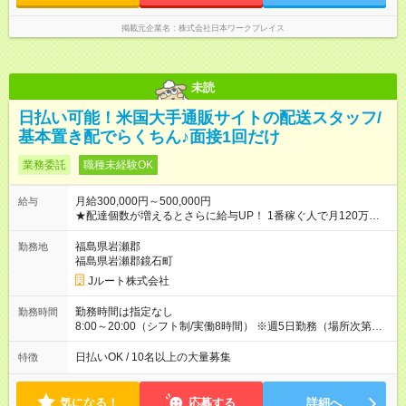
掲載元企業名
株式会社日本ワークプレイス
未読
日払い可能！米国大手通販サイトの配送スタッフ/
基本置き配でらくちん♪面接1回だけ
業務委託
職種未経験OK
月給300,000円～500,000円
給与
★配達個数が増えるとさらに給与UP！ 1番稼ぐ人で月120万ほ
ど！ ・主要都市エリア 月収55万円／週5日稼働 月収65万~112
万円／週6日稼働 ・地方郊外エリア 月収40万円／週5日稼働 月
福島県岩瀬郡
勤務地
収40万円~50万円／週6日稼働 ＜モデルイメージ＞ ■月収50万
福島県岩瀬郡鏡石町
円 (27歳男性/江東区在住)※元建築関係 1日150個配達×25日勤務
Jルート株式会社
(日休み) ■月収80万円(43歳男性/墨田区在住)※元営業 1日200個
配達×25日勤務(月休み) 【試用期間】試用期間なし
勤務時間は指定なし
勤務時間
8:00～20:00（シフト制/実働8時間） ※週5日勤務（場所次第で
は週4も有り） ※配達状況によって時間外での勤務可能性有り ※
案件により多少の前後あり ※配達が完了次第、帰社OKです
日払いOK / 10名以上の大量募集
特徴
気になる！
応募する
詳細へ