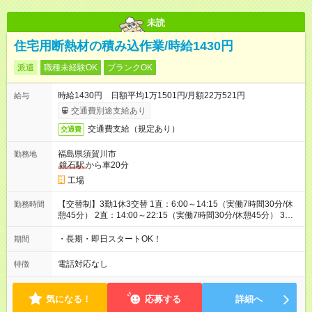
未読
住宅用断熱材の積み込作業/時給1430円
派遣
職種未経験OK
ブランクOK
時給1430円 日額平均1万1501円/月額22万521円
給与
交通費別途支給あり
交通費支給（規定あり）
交通費
福島県須賀川市
勤務地
鏡石駅
から車20分
工場
【交替制】3勤1休3交替 1直：6:00～14:15（実働7時間30分/休
勤務時間
憩45分） 2直：14:00～22:15（実働7時間30分/休憩45分） 3
直：22:00～翌6:15（実働7時間30分/休憩45分）
・長期・即日スタートOK！
期間
電話対応なし
特徴
気になる！
応募する
詳細へ