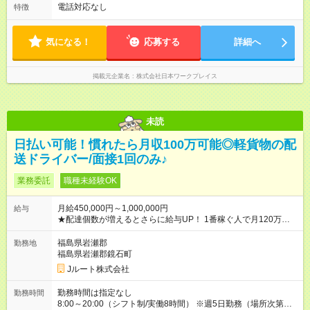
電話対応なし
特徴
気になる！
応募する
詳細へ
掲載元企業名
株式会社日本ワークプレイス
未読
日払い可能！慣れたら月収100万可能◎軽貨物の配
送ドライバー/面接1回のみ♪
業務委託
職種未経験OK
月給450,000円～1,000,000円
給与
★配達個数が増えるとさらに給与UP！ 1番稼ぐ人で月120万ほ
ど！ ・主要都市エリア 月収55万円／週5日稼働 月収65万~112
万円／週6日稼働 ・地方郊外エリア 月収40万円／週5日稼働 月
福島県岩瀬郡
勤務地
収40万円~50万円／週6日稼働 ＜モデルイメージ＞ ■月収50万
福島県岩瀬郡鏡石町
円 (27歳男性/江東区在住)※元建築関係 1日150個配達×25日勤務
Jルート株式会社
(日休み) ■月収80万円(43歳男性/墨田区在住)※元営業 1日200個
配達×25日勤務(月休み) 【試用期間】試用期間なし
勤務時間は指定なし
勤務時間
8:00～20:00（シフト制/実働8時間） ※週5日勤務（場所次第で