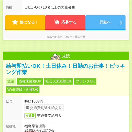
は週4も有り） ※配達状況によって時間外での勤務可能性有り ※
案件により多少の前後あり ※配達が完了次第、帰社OKです
日払いOK / 10名以上の大量募集
特徴
気になる！
応募する
詳細へ
掲載元企業名
Jルート株式会社
未読
給与即払いOK！土日休み！日勤のお仕事！ピッキ
ング作業
派遣
職種未経験OK
社会人未経験OK
ブランクOK
WEB登録・面接OK
時給1087円
給与
交通費別途支給あり
交通費支給有り
交通費
福島県岩瀬郡
勤務地
鏡石駅
から車12分