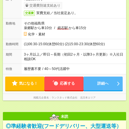
交通費別途支給あり
実費支給／当社規定あり。
交通費
その他福島県
勤務地
泉郷駅から車10分
/
鏡石駅
から車15分
化学・素材
(1)06:30-15:00(休憩60分) (2)15:00-23:30(休憩60分)
勤務時間
3ヶ月以上／即日～長期（初回2ヶ月・以降3ヶ月更新）※入社日
期間
相談OK
履歴書不要
/
40～50代活躍中
特徴
気になる！
応募する
詳細へ
掲載元企業名
ランスタッド株式会社 北日本エリア
未読
◎準経験者歓迎(フードデリバリー、大型運送等）