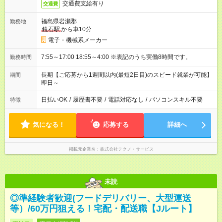
交通費支給有り
交通費
福島県岩瀬郡
勤務地
鏡石駅
から車10分
電子・機械系メーカー
7:55～17:00 18:55～4:00 ※表記のうち実働8時間です。
勤務時間
長期【ご応募から1週間以内(最短2日目)のスピード就業が可能】
期間
即日～
日払いOK
/
履歴書不要
/
電話対応なし
/
パソコンスキル不要
特徴
気になる！
応募する
詳細へ
掲載元企業名
株式会社テクノ・サービス
未読
◎準経験者歓迎(フードデリバリー、大型運送
等）/60万円狙える！宅配・配送職【Jルート】