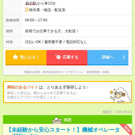
鏡石駅
から車12分
軽作業・物流・配送系
08:00～17:00
勤務時間
長期でお仕事できる方、大歓迎！
期間
日払いOK
/
履歴書不要
/
電話対応なし
特徴
気になる！
応募する
詳細へ
掲載元企業名
株式会社綜合キャリアオプション 製造事業部（全国）
興味のあるバイト
は、とりあえず保存しよう♪
保存した求人は、後からまとめて応募できるよ。
企業からアプローチが届くことも！
掲載日：2026.08.05
未読
NEW
【未経験から安心スタート！】機械オペレータ