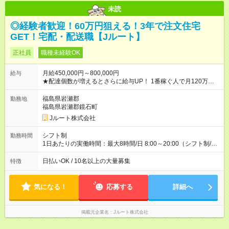
未読
◎経験者歓迎！60万円狙える！3年で注文住宅
GET！宅配・配送職【Jルート】
正社員
職種未経験OK
月給450,000円～800,000円
給与
★配達個数が増えるとさらに給与UP！ 1番稼ぐ人で月120万ほ
ど！ ・主要都市エリア 月収55万円／週5日稼働 月収65万~112
万円／週6日稼働 ・地方郊外エリア 月収40万円／週5日稼働 月
福島県岩瀬郡
勤務地
収40万円~50万円／週6日稼働 ＜モデルイメージ＞ ■月収50万
福島県岩瀬郡鏡石町
円 (27歳男性/江東区在住)※元建築関係 1日150個配達×25日勤務
Jルート株式会社
(日休み) ■月収80万円(43歳男性/墨田区在住)※元営業 1日200個
配達×25日勤務(月休み) 【試用期間】試用期間なし
シフト制
勤務時間
1日あたりの実働時間：最大8時間/日 8:00～20:00（シフト制/実
働8時間） ※週5日勤務（場所次第では週4も有り） ※配達状況に
よって時間外での勤務可能性有り ※案件により多少の前後あり
日払いOK / 10名以上の大量募集
特徴
※配達が完了次第、帰社OKです
気になる！
応募する
詳細へ
掲載元企業名
Jルート株式会社