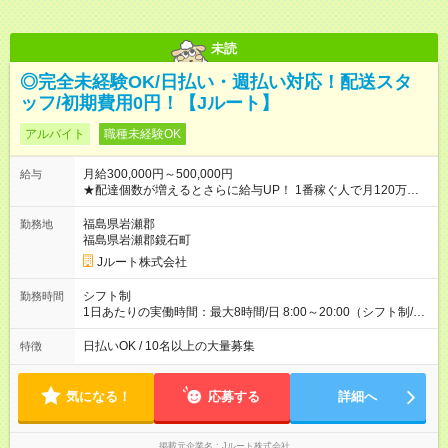
未読
◎完全未経験OK/日払い・週払い対応！配送スタ
ッフ/初期費用0円！【Jルート】
アルバイト
職種未経験OK
月給300,000円～500,000円
給与
★配達個数が増えるとさらに給与UP！ 1番稼ぐ人で月120万ほ
ど！ ・主要都市エリア 月収55万円／週5日稼働 月収65万~112
万円／週6日稼働 ・地方郊外エリア 月収40万円／週5日稼働 月
福島県岩瀬郡
勤務地
収40万円~50万円／週6日稼働 ＜モデルイメージ＞ ■月収50万
福島県岩瀬郡鏡石町
円 (27歳男性/江東区在住)※元建築関係 1日150個配達×25日勤務
Jルート株式会社
(日休み) ■月収80万円(43歳男性/墨田区在住)※元営業 1日200個
配達×25日勤務(月休み) 【試用期間】試用期間なし
シフト制
勤務時間
1日あたりの実働時間：最大8時間/日 8:00～20:00（シフト制/実
働8時間） ※週5日勤務（場所次第では週4も有り） ※配達状況に
よって時間外での勤務可能性有り ※案件により多少の前後あり
日払いOK / 10名以上の大量募集
特徴
※配達が完了次第、帰社OKです
気になる！
応募する
詳細へ
掲載元企業名
Jルート株式会社