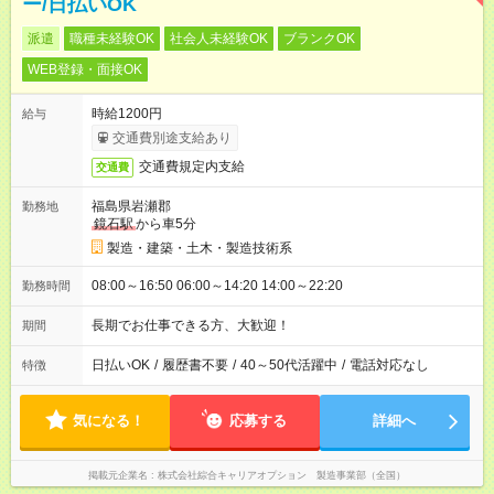
ー/日払いOK
派遣
職種未経験OK
社会人未経験OK
ブランクOK
WEB登録・面接OK
時給1200円
給与
交通費別途支給あり
交通費規定内支給
交通費
福島県岩瀬郡
勤務地
鏡石駅
から車5分
製造・建築・土木・製造技術系
08:00～16:50 06:00～14:20 14:00～22:20
勤務時間
長期でお仕事できる方、大歓迎！
期間
日払いOK
/
履歴書不要
/
40～50代活躍中
/
電話対応なし
特徴
気になる！
応募する
詳細へ
掲載元企業名
株式会社綜合キャリアオプション 製造事業部（全国）