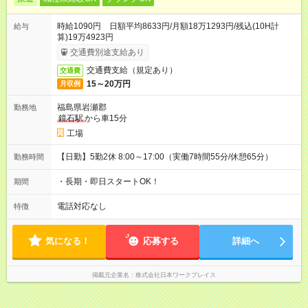
時給1090円 日額平均8633円/月額18万1293円/残込(10H計
給与
算)19万4923円
交通費別途支給あり
交通費支給（規定あり）
交通費
15～20万円
月収例
福島県岩瀬郡
勤務地
鏡石駅
から車15分
工場
【日勤】5勤2休 8:00～17:00（実働7時間55分/休憩65分）
勤務時間
・長期・即日スタートOK！
期間
電話対応なし
特徴
気になる！
応募する
詳細へ
掲載元企業名
株式会社日本ワークプレイス