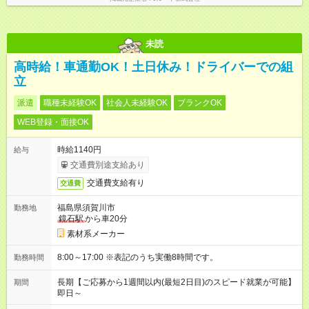
未読
高時給！車通勤OK！土日休み！ドライバーでの組
立
派遣
職種未経験OK
社会人未経験OK
ブランクOK
WEB登録・面接OK
時給1140円
給与
交通費別途支給あり
交通費支給有り
交通費
福島県須賀川市
勤務地
鏡石駅
から車20分
素材系メーカー
8:00～17:00 ※表記のうち実働8時間です。
勤務時間
長期【ご応募から1週間以内(最短2日目)のスピード就業が可能】
期間
即日～