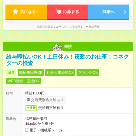
時から19時 ■12時から21時 など ※訪問先により変動 ※曜日固
定（毎週同じ曜日勤務）
気になる！
応募する
詳細へ
掲載元企業名
ユースタイルラボラトリー株式会社
未読
給与即払いOK！土日休み！夜勤のお仕事！コネク
ターの検査
派遣
職種未経験OK
社会人未経験OK
ブランクOK
WEB登録・面接OK
時給1033円
給与
交通費別途支給あり
交通費支給有り
交通費
福島県岩瀬郡
勤務地
鏡石駅
から車7分
電子・機械系メーカー