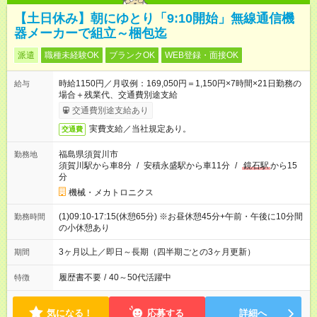
【土日休み】朝にゆとり「9:10開始」無線通信機
器メーカーで組立～梱包迄
派遣
職種未経験OK
ブランクOK
WEB登録・面接OK
時給1150円／月収例：169,050円＝1,150円×7時間×21日勤務の
給与
場合＋残業代、交通費別途支給
交通費別途支給あり
実費支給／当社規定あり。
交通費
福島県須賀川市
勤務地
須賀川駅から車8分
/
安積永盛駅から車11分
/
鏡石駅
から15
分
機械・メカトロニクス
(1)09:10-17:15(休憩65分) ※お昼休憩45分+午前・午後に10分間
勤務時間
の小休憩あり
3ヶ月以上／即日～長期（四半期ごとの3ヶ月更新）
期間
履歴書不要
/
40～50代活躍中
特徴
気になる！
応募する
詳細へ