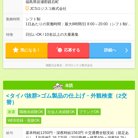
収40万円~50万円／週6日稼働 ＜モデルイメージ＞ ■月収50万
福島県岩瀬郡鏡石町
円 (27歳男性/江東区在住)※元建築関係 1日150個配達×25日勤務
JCSロジスコ株式会社
(日休み) ■月収80万円(43歳男性/墨田区在住)※元営業 1日200個
配達×25日勤務(月休み) 【試用期間】試用期間なし
シフト制
勤務時間
1日あたりの実働時間：最大8時間/日 8:00～20:00（シフト制/実
働8時間） ※週5日勤務（場所次第では週4も有り） ※配達状況に
よって時間外での勤務可能性有り ※案件により多少の前後あり
日払いOK / 10名以上の大量募集
特徴
※配達が完了次第、帰社OKです
気になる！
応募する
詳細へ
掲載元企業名
JCSロジスコ株式会社
未読
<タイパ抜群>ゴム製品の仕上げ・外観検査（2交
替）
派遣
職種未経験OK
社会人未経験OK
ブランクOK
WEB登録・面接OK
基本時給1250円・深夜時給1563円 ※交通費全額支給（規定あ
給与
り） 【月収例】26.7万円（20日勤務＋残業40h＋深夜56.7h）