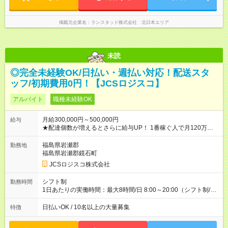
掲載元企業名
ランスタッド株式会社 北日本エリア
未読
◎完全未経験OK/日払い・週払い対応！配送スタ
ッフ/初期費用0円！【JCSロジスコ】
アルバイト
職種未経験OK
月給300,000円～500,000円
給与
★配達個数が増えるとさらに給与UP！ 1番稼ぐ人で月120万ほ
ど！ ・主要都市エリア 月収55万円／週5日稼働 月収65万~112
万円／週6日稼働 ・地方郊外エリア 月収40万円／週5日稼働 月
福島県岩瀬郡
勤務地
収40万円~50万円／週6日稼働 ＜モデルイメージ＞ ■月収50万
福島県岩瀬郡鏡石町
円 (27歳男性/江東区在住)※元建築関係 1日150個配達×25日勤務
JCSロジスコ株式会社
(日休み) ■月収80万円(43歳男性/墨田区在住)※元営業 1日200個
配達×25日勤務(月休み) 【試用期間】試用期間なし
シフト制
勤務時間
1日あたりの実働時間：最大8時間/日 8:00～20:00（シフト制/実
働8時間） ※週5日勤務（場所次第では週4も有り） ※配達状況に
よって時間外での勤務可能性有り ※案件により多少の前後あり
日払いOK / 10名以上の大量募集
特徴
※配達が完了次第、帰社OKです