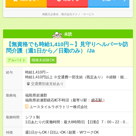
掲載元企業名
株式会社テクノ・サービス
未読
【無資格でも時給1,410円～】見守りヘルパー✨訪
問介護（週1日から／日勤のみ） /Ja
アルバイト
職種未経験OK
時給1,410円～
給与
時給1,410円以上 ※交通費一部支給（既定あり） ※経験・能力を
考慮して決定します 【収入例】 週1回勤務の場合：1,410円×8時
交通費別途支給あり
間×4回=4万5,120円 週3回勤務の場合：1,410円×8時間×12回
=13万5,360円 週5回勤務の場合：1,410円×8時間×20回=22万
福島県岩瀬郡
勤務地
5,600円 【試用期間】試用期間あり 試用期間の長さ：2ヶ月
福島県岩瀬郡鏡石町不時沼（最寄り駅：
鏡石駅
）
※ 雇用形態と給与に、本採用時と異なる部分があります。 雇用
形態：本採用時と同じです。 給与：時給 1,040円以上
ユースタイルラボラトリー株式会社
シフト制
勤務時間
1日あたりの実働時間：最大8時間/日 【日勤】 7：00～22：00
の間で8時間勤務（休憩時間は法定通り） ※週1日～OK ／ 夜勤
なし ＊＊ 勤務時間例 ＊＊ ■8時から17時 ■9時から18時 ■10
週1日からOK / 日払いOK / 副業・WワークOK
特徴