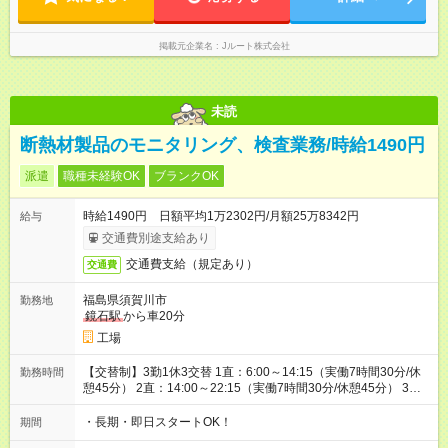
掲載元企業名
Jルート株式会社
未読
断熱材製品のモニタリング、検査業務/時給1490円
派遣
職種未経験OK
ブランクOK
時給1490円 日額平均1万2302円/月額25万8342円
給与
交通費別途支給あり
交通費支給（規定あり）
交通費
福島県須賀川市
勤務地
鏡石駅
から車20分
工場
【交替制】3勤1休3交替 1直：6:00～14:15（実働7時間30分/休
勤務時間
憩45分） 2直：14:00～22:15（実働7時間30分/休憩45分） 3
直：22:00～翌6:15（実働7時間30分/休憩45分）
・長期・即日スタートOK！
期間