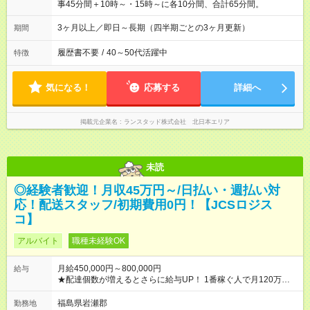
事45分間＋10時～・15時～に各10分間、合計65分間。
3ヶ月以上／即日～長期（四半期ごとの3ヶ月更新）
期間
履歴書不要
/
40～50代活躍中
特徴
気になる！
応募する
詳細へ
掲載元企業名
ランスタッド株式会社 北日本エリア
未読
◎経験者歓迎！月収45万円～/日払い・週払い対
応！配送スタッフ/初期費用0円！【JCSロジス
コ】
アルバイト
職種未経験OK
月給450,000円～800,000円
給与
★配達個数が増えるとさらに給与UP！ 1番稼ぐ人で月120万ほ
ど！ ・主要都市エリア 月収55万円／週5日稼働 月収65万~112
万円／週6日稼働 ・地方郊外エリア 月収40万円／週5日稼働 月
福島県岩瀬郡
勤務地