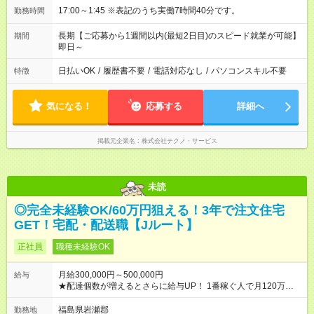
17:00～1:45 ※表記のうち実働7時間40分です。
勤務時間
長期【ご応募から1週間以内(最短2日目)のスピード就業が可能】
期間
即日～
日払いOK
/
履歴書不要
/
電話対応なし
/
パソコンスキル不要
特徴
気になる！
応募する
詳細へ
掲載元企業名
株式会社テクノ・サービス
未読
◎完全未経験OK/60万円狙える！3年で注文住宅
GET！宅配・配送職【Jルート】
正社員
職種未経験OK
月給300,000円～500,000円
給与
★配達個数が増えるとさらに給与UP！ 1番稼ぐ人で月120万ほ
ど！ ・主要都市エリア 月収55万円／週5日稼働 月収65万~112
万円／週6日稼働 ・地方郊外エリア 月収40万円／週5日稼働 月
福島県岩瀬郡
勤務地