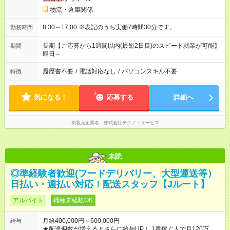
物流・倉庫関係
8:30～17:00 ※表記のうち実働7時間30分です。
勤務時間
長期【ご応募から1週間以内(最短2日目)のスピード就業が可能】
期間
即日～
履歴書不要
/
電話対応なし
/
パソコンスキル不要
特徴
気になる！
応募する
詳細へ
掲載元企業名
株式会社テクノ・サービス
未読
◎準経験者歓迎(フードデリバリー、大型運送等）
日払い・週払い対応！配送スタッフ【Jルート】
アルバイト
職種未経験OK
月給400,000円～600,000円
給与
★配達個数が増えるとさらに給与UP！ 1番稼ぐ人で月120万ほ