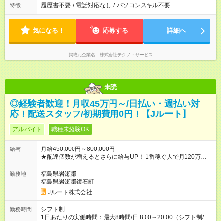
履歴書不要
/
電話対応なし
/
パソコンスキル不要
特徴
気になる！
応募する
詳細へ
掲載元企業名
株式会社テクノ・サービス
未読
◎経験者歓迎！月収45万円～/日払い・週払い対
応！配送スタッフ/初期費用0円！【Jルート】
アルバイト
職種未経験OK
月給450,000円～800,000円
給与
★配達個数が増えるとさらに給与UP！ 1番稼ぐ人で月120万ほ
ど！ ・主要都市エリア 月収55万円／週5日稼働 月収65万~112
万円／週6日稼働 ・地方郊外エリア 月収40万円／週5日稼働 月
福島県岩瀬郡
勤務地
収40万円~50万円／週6日稼働 ＜モデルイメージ＞ ■月収50万
福島県岩瀬郡鏡石町
円 (27歳男性/江東区在住)※元建築関係 1日150個配達×25日勤務
Jルート株式会社
(日休み) ■月収80万円(43歳男性/墨田区在住)※元営業 1日200個
配達×25日勤務(月休み) 【試用期間】試用期間なし
シフト制
勤務時間
1日あたりの実働時間：最大8時間/日 8:00～20:00（シフト制/実