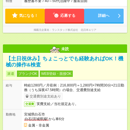
履歴書不要
/
40～50代活躍中
/
服装自由
特徴
気になる！
応募する
詳細へ
掲載元企業名
ランスタッド株式会社 北日本エリア
未読
【土日祝休み】ちょこっとでも経験あればOK！機
械の操作&検査
派遣
ブランクOK
WEB登録・面接OK
時給1280円／月収例：216,800円＝1,280円×7時間30分×21日勤
給与
務（うち深夜47.5時間）の場合、交通費別途支給
交通費別途支給あり
実費支給／当社規定あり。
交通費
宮城県白石市
勤務地
白石(宮城県)駅
から車6分
金属・非金属