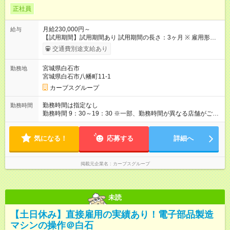
正社員
月給230,000円～
給与
【試用期間】試用期間あり 試用期間の長さ：3ヶ月 ※ 雇用形態
と給与に、本採用時と異なる部分があります。 雇用形態：本採
交通費別途支給あり
用時と同じです。 給与：月給 185,970円以上
宮城県白石市
勤務地
宮城県白石市八幡町11-1
カーブスグループ
勤務時間は指定なし
勤務時間
勤務時間 9：30～19：30 ※一部、勤務時間が異なる店舗がござ
います。 ＜営業時間＞ 平日／10：00～13：00、15：00～19：
00 土曜／10：00～13：00 （全店舗閉店時間は19時です。早朝
気になる！
深夜シフトはありません）
応募する
詳細へ
掲載元企業名
カーブスグループ
未読
【土日休み】直接雇用の実績あり！電子部品製造
マシンの操作＠白石