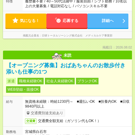
履歴書不要
/
40～50代活躍中
/
服装自由
/
シフト勤務
/
10名以
特徴
上の大量募集
/
電話対応なし
/
パソコンスキル不要
気になる！
応募する
詳細へ
掲載元企業名
日研トータルソーシング株式会社 メディカルケア事業部
掲載日：2026.08.02
未読
【オープニング募集】おばあちゃんのお散歩付き
添いも仕事の1つ
派遣
職種未経験OK
社会人未経験OK
ブランクOK
WEB登録・面接OK
無資格未経験：時給1230円～ ■週払いOK ■扶養内OK ■日収
給与
9840円以上
交通費別途支給あり
交通費全額支給（ガソリン代もOK！）
交通費
宮城県白石市
勤務地