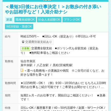
＜最短3日後にお仕事決定！＞お散歩の付き添い
やお話相手など！入浴介助ナシ
派遣
職種未経験OK
社会人未経験OK
ブランクOK
WEB登録・面接OK
時給1250円～ ■日払いOK（規定あり）※即日払い不可
給与
交通費別途支給あり
交通費全額支給 ■ガソリン代も全額支給（規定あ
交通費
り） ■無料駐車場もご相談ください
仙台市泉区
勤務地
泉中央駅
/
八乙女駅
/
黒松(宮城県)駅
＜選べる勤務地＞介護施設や病院 ※ご自宅の近くなど、お
好きな場所を選べます！
★1日5時間～OK！ （例）9:00～18:00のあいだ もちろん1日8時
勤務時間
間のお仕事もご紹介可能です！ご希望をお聞かせください！★
家庭の都合でお休みが必要な場合も遠慮なくご相談ください。
※週最低15時間以上の勤務が必要です
短期2ヵ月～のお仕事です。開始日はご相談ください！ ★急募
期間
です！
日払いOK
/
履歴書不要
/
40～50代活躍中
/
副業・WワークOK
/
特徴