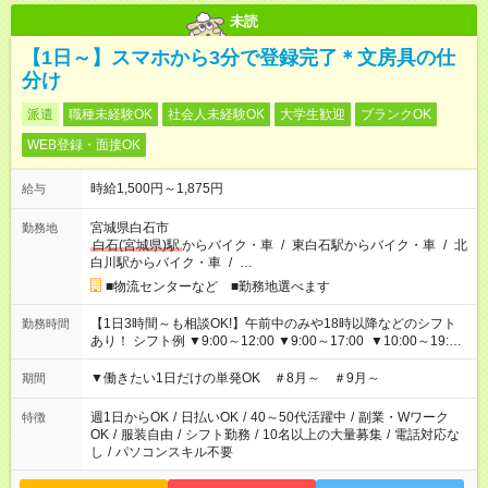
未読
【1日～】スマホから3分で登録完了＊文房具の仕
分け
派遣
職種未経験OK
社会人未経験OK
大学生歓迎
ブランクOK
WEB登録・面接OK
時給1,500円～1,875円
給与
宮城県白石市
勤務地
白石(宮城県)駅
からバイク・車
/
東白石駅からバイク・車
/
北
白川駅からバイク・車
/
…
■物流センターなど ■勤務地選べます
【1日3時間～も相談OK!】午前中のみや18時以降などのシフト
勤務時間
あり！ シフト例 ▼9:00～12:00 ▼9:00～17:00 ▼10:00～19:00
▼18:00～21:00
▼働きたい1日だけの単発OK ＃8月～ ＃9月～
期間
週1日からOK
/
日払いOK
/
40～50代活躍中
/
副業・Wワーク
特徴
OK
/
服装自由
/
シフト勤務
/
10名以上の大量募集
/
電話対応な
し
/
パソコンスキル不要