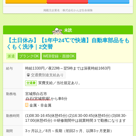
掲載元企業名
株式会社かんぽ生命保険
未読
【土日休み】【1年中24℃で快適】自動車部品をも
くもく洗浄｜2交替
派遣
ブランクOK
WEB登録・面接OK
時給1330円／夜22時～翌5時までは深夜時給1663円
給与
交通費別途支給あり
実費支給／当社規定あり。
交通費
宮城県白石市
勤務地
白石(宮城県)駅
から車6分
金属・非金属
(1)08:30-16:45(休憩45分) (2)16:30-00:45(休憩45分) (3)08:30-
勤務時間
17:00(休憩45分) ※研修期間中は就業時間３で勤務になります
3ヶ月以上／8月～長期（初回2ヶ月、以降3ヶ月更新）
期間