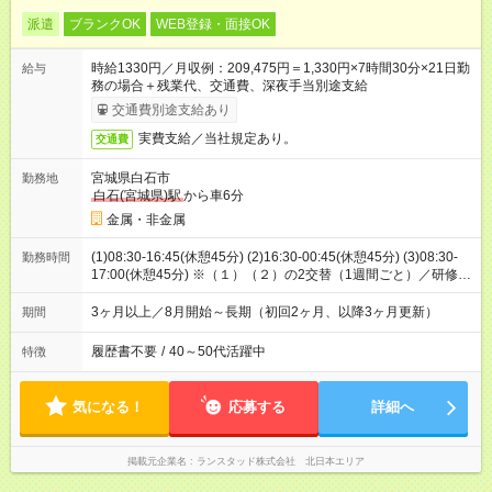
派遣
ブランクOK
WEB登録・面接OK
時給1330円／月収例：209,475円＝1,330円×7時間30分×21日勤
給与
務の場合＋残業代、交通費、深夜手当別途支給
交通費別途支給あり
実費支給／当社規定あり。
交通費
宮城県白石市
勤務地
白石(宮城県)駅
から車6分
金属・非金属
(1)08:30-16:45(休憩45分) (2)16:30-00:45(休憩45分) (3)08:30-
勤務時間
17:00(休憩45分) ※（１）（２）の2交替（1週間ごと）／研修期
間のみ（３）
3ヶ月以上／8月開始～長期（初回2ヶ月、以降3ヶ月更新）
期間
履歴書不要
/
40～50代活躍中
特徴
気になる！
応募する
詳細へ
掲載元企業名
ランスタッド株式会社 北日本エリア