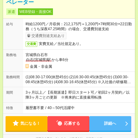
ペレーター
派遣
WEB登録・面接OK
時給1200円／月収例：212,175円＝1,200円×7時間30分×22日勤
給与
務（うち深夜47.25時間）の場合、交通費別途支給
交通費別途支給あり
実費支給／当社規定あり。
交通費
宮城県白石市
勤務地
白石(宮城県)駅
から車6分
金属・非金属
(1)08:30-17:00(休憩45分) (2)16:30-00:45(休憩45分) (3)00:30-
勤務時間
08:45(休憩45分) (4)08:30-16:45(休憩45分) ※入社後の研修期間
は（1）の日勤にて、慣れてきたら（2）～（4）を1週間ごとの
交替制となります。
3ヶ月以上／【長期派遣】即日スタート可／初回2ヶ月契約／以
期間
降3ヶ月ごとの更新 ※将来的に直接雇用転換
履歴書不要
/
40～50代活躍中
特徴
気になる！
応募する
詳細へ