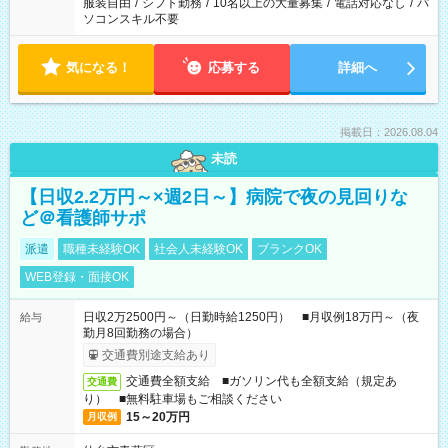
服装自由
/
シフト勤務
/
10名以上の大量募集
/
電話対応なし
/
パ
ソコンスキル不要
気になる！
応募する
詳細へ
掲載日：2026.08.04
未読
【日収2.2万円～×週2日～】病院で夜の見回りな
ど＠看護師サポ
派遣
職種未経験OK
社会人未経験OK
ブランクOK
WEB登録・面接OK
日収2万2500円～（日勤時給1250円） ■月収例18万円～（夜
給与
勤月8回勤務の場合）
交通費別途支給あり
交通費全額支給 ■ガソリン代も全額支給（規定あ
交通費
り） ■無料駐車場もご相談ください
15～20万円
月収例