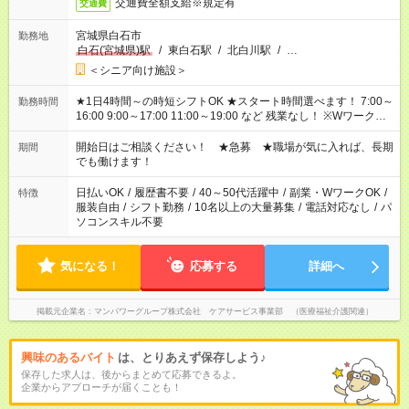
交通費全額支給※規定有
交通費
宮城県白石市
勤務地
白石(宮城県)駅
/
東白石駅
/
北白川駅
/
…
＜シニア向け施設＞
★1日4時間～の時短シフトOK ★スタート時間選べます！ 7:00～
勤務時間
16:00 9:00～17:00 11:00～19:00 など 残業なし！ ※Wワークの
場合、他のお仕事と合わせ週40時間超の就業はご案内できませ
ん ※法令に基づき、週20時間以上勤務は社会保険への加入対象
開始日はご相談ください！ ★急募 ★職場が気に入れば、長期
期間
となります ※労働者派遣法（日雇い派遣の原則禁止）により、
でも働けます！
短時間・短期間の就業はご案内が難しい場合があります
日払いOK
/
履歴書不要
/
40～50代活躍中
/
副業・WワークOK
/
特徴
服装自由
/
シフト勤務
/
10名以上の大量募集
/
電話対応なし
/
パ
ソコンスキル不要
気になる！
応募する
詳細へ
掲載元企業名
マンパワーグループ株式会社 ケアサービス事業部 （医療福祉介護関連）
興味のあるバイト
は、とりあえず保存しよう♪
保存した求人は、後からまとめて応募できるよ。
企業からアプローチが届くことも！