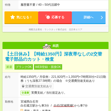
履歴書不要
/
40～50代活躍中
特徴
気になる！
応募する
詳細へ
掲載元企業名
ランスタッド株式会社 北日本エリア
未読
【土日休み】【時給1350円】深夜帯なしの2交替
電子部品のカット・検査
派遣
ブランクOK
WEB登録・面接OK
時給1350円／月収例：221,920円＝1,350円×7時間30分×21日勤
給与
務（うち深夜27.5時間）の場合 ※交通費別途支給あり
交通費別途支給あり
実費支給／当社規定あり。
交通費
宮城県白石市
勤務地
白石蔵王駅から車3分
/
白石(宮城県)駅
から車7分