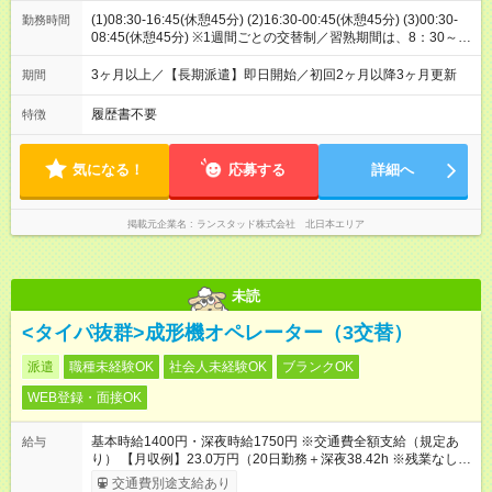
(1)08:30-16:45(休憩45分) (2)16:30-00:45(休憩45分) (3)00:30-
勤務時間
08:45(休憩45分) ※1週間ごとの交替制／習熟期間は、8：30～
17：00の日勤勤務です（個人の習熟により期間に変動あり）
3ヶ月以上／【長期派遣】即日開始／初回2ヶ月以降3ヶ月更新
期間
履歴書不要
特徴
気になる！
応募する
詳細へ
掲載元企業名
ランスタッド株式会社 北日本エリア
未読
<タイパ抜群>成形機オペレーター（3交替）
派遣
職種未経験OK
社会人未経験OK
ブランクOK
WEB登録・面接OK
基本時給1400円・深夜時給1750円 ※交通費全額支給（規定あ
給与
り） 【月収例】23.0万円（20日勤務＋深夜38.42h ※残業なしの
場合）
交通費別途支給あり