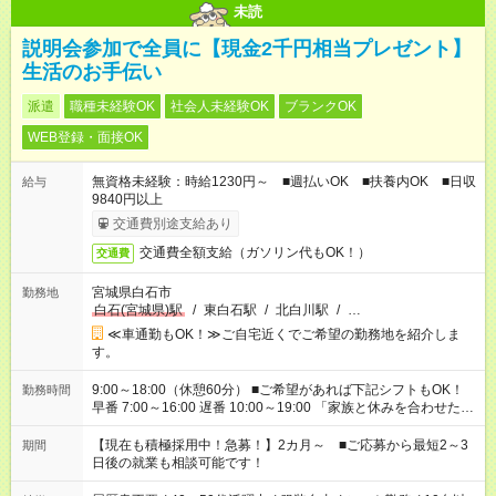
未読
説明会参加で全員に【現金2千円相当プレゼント】
生活のお手伝い
派遣
職種未経験OK
社会人未経験OK
ブランクOK
WEB登録・面接OK
無資格未経験：時給1230円～ ■週払いOK ■扶養内OK ■日収
給与
9840円以上
交通費別途支給あり
交通費全額支給（ガソリン代もOK！）
交通費
宮城県白石市
勤務地
白石(宮城県)駅
/
東白石駅
/
北白川駅
/
…
≪車通勤もOK！≫ご自宅近くでご希望の勤務地を紹介しま
す。
9:00～18:00（休憩60分） ■ご希望があれば下記シフトもOK！
勤務時間
早番 7:00～16:00 遅番 10:00～19:00 「家族と休みを合わせた
い」 「余裕を持って夕飯の準備がしたい」 「できれば残業はし
たくない」 など、ご希望を教えてくださいね。 ※Wワーク希望
【現在も積極採用中！急募！】2カ月～ ■ご応募から最短2～3
期間
の方へ 今ご覧のお仕事で希望する勤務時間と、もう1つのお仕事
日後の就業も相談可能です！
の勤務時間。 合計で週40時間を超える場合は応募できません。