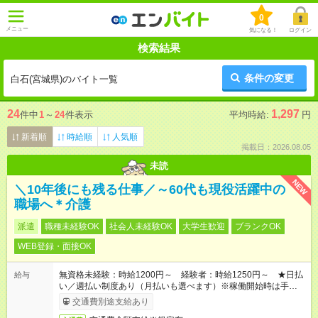
0
メニュー
気になる！
ログイン
検索結果
条件の変更
白石(宮城県)のバイト一覧
24
1,297
件中
1
～
24
件表示
平均時給:
円
新着順
時給順
人気順
掲載日：2026.08.05
未読
NEW
＼10年後にも残る仕事／～60代も現役活躍中の
職場へ＊介護
派遣
職種未経験OK
社会人未経験OK
大学生歓迎
ブランクOK
WEB登録・面接OK
無資格未経験：時給1200円～ 経験者：時給1250円～ ★日払
給与
い／週払い制度あり（月払いも選べます）※稼働開始時は手続き
完了次第のお支払いとなります。
交通費別途支給あり