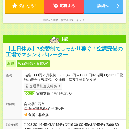
均7.9時間と、業界内でも少なめ！／ 会社で残業時間を管理して
気になる！
おり、より働きやすい環境になるよう「働き方改革」を推進中
応募する
詳細へ
です！プライベートを充実させたい方、メリハリをつけて活躍
していきたい方、ぜひご応募ください♪
掲載元企業名
株式会社マーキュリー
未読
【土日休み】3交替制でしっかり稼ぐ！空調完備の
工場でマシンオペレーター
派遣
WEB登録・面接OK
時給1330円／月収例：209,475円＝1,330円×7時間30分×21日勤
給与
務の場合＋残業代、交通費、深夜手当別途支給
交通費別途支給あり
実費支給／当社規定あり。
交通費
宮城県白石市
勤務地
白石(宮城県)駅
から車6分
金属・非金属
(1)08:30-16:45(休憩45分) (2)16:30-00:45(休憩45分) (3)00:30-
勤務時間