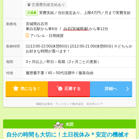
交通費別途支給あり
実費支給／当社規定あり。上限4万円／月まで実費支給
交通費
宮城県白石市
勤務地
東白石駅から車6分
/
白石(宮城県)駅
から車12分
アパレル・日用雑貨
(1)13:00-22:00(休憩60分) (2)12:00-21:00(休憩60分) ※どちらか
勤務時間
お好きな時間が選べます！
3ヶ月以上／即日～長期（2ヶ月ごとの更新）
期間
履歴書不要
/
40～50代活躍中
/
服装自由
特徴
気になる！
応募する
詳細へ
掲載元企業名
ランスタッド株式会社 北日本エリア
未読
自分の時間も大切に！土日祝休み＊安定の機械オ