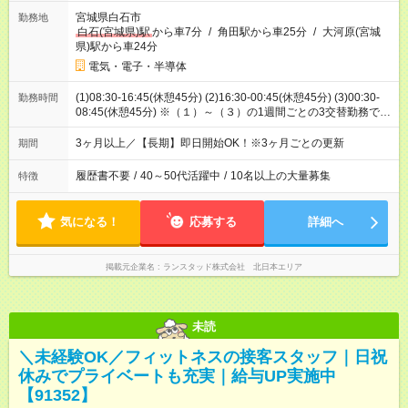
宮城県白石市
勤務地
白石(宮城県)駅
から車7分
/
角田駅から車25分
/
大河原(宮城
県)駅から車24分
電気・電子・半導体
(1)08:30-16:45(休憩45分) (2)16:30-00:45(休憩45分) (3)00:30-
勤務時間
08:45(休憩45分) ※（１）～（３）の1週間ごとの3交替勤務で
す。研修期間のみ8時半～17時までの日勤固定勤務となります。
3ヶ月以上／【長期】即日開始OK！※3ヶ月ごとの更新
期間
履歴書不要
/
40～50代活躍中
/
10名以上の大量募集
特徴
気になる！
応募する
詳細へ
掲載元企業名
ランスタッド株式会社 北日本エリア
未読
＼未経験OK／フィットネスの接客スタッフ｜日祝
休みでプライベートも充実｜給与UP実施中
【91352】