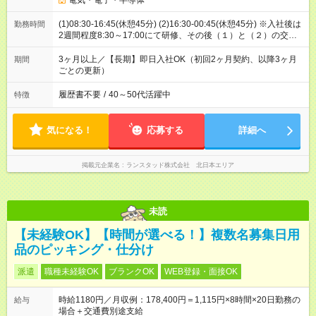
電気・電子・半導体
(1)08:30-16:45(休憩45分) (2)16:30-00:45(休憩45分) ※入社後は
勤務時間
2週間程度8:30～17:00にて研修、その後（１）と（２）の交替
勤務へと移行します
3ヶ月以上／【長期】即日入社OK（初回2ヶ月契約、以降3ヶ月
期間
ごとの更新）
履歴書不要
/
40～50代活躍中
特徴
気になる！
応募する
詳細へ
掲載元企業名
ランスタッド株式会社 北日本エリア
未読
【未経験OK】【時間が選べる！】複数名募集日用
品のピッキング・仕分け
派遣
職種未経験OK
ブランクOK
WEB登録・面接OK
時給1180円／月収例：178,400円＝1,115円×8時間×20日勤務の
給与
場合＋交通費別途支給