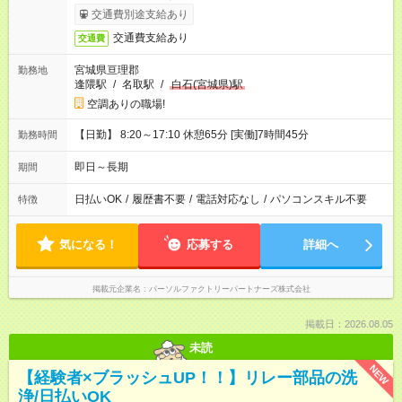
交通費別途支給あり
交通費支給あり
交通費
宮城県亘理郡
勤務地
逢隈駅
/
名取駅
/
白石(宮城県)駅
空調ありの職場!
【日勤】 8:20～17:10 休憩65分 [実働]7時間45分
勤務時間
即日～長期
期間
日払いOK
/
履歴書不要
/
電話対応なし
/
パソコンスキル不要
特徴
気になる！
応募する
詳細へ
掲載元企業名
パーソルファクトリーパートナーズ株式会社
掲載日：2026.08.05
未読
NEW
【経験者×ブラッシュUP！！】リレー部品の洗
浄/日払いOK