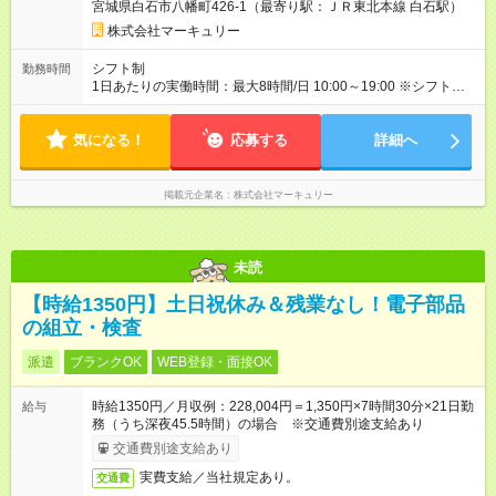
宮城県白石市八幡町426-1（最寄り駅：ＪＲ東北本線 白石駅）
株式会社マーキュリー
シフト制
勤務時間
1日あたりの実働時間：最大8時間/日 10:00～19:00 ※シフト制・
週5日勤務
気になる！
応募する
詳細へ
掲載元企業名
株式会社マーキュリー
未読
【時給1350円】土日祝休み＆残業なし！電子部品
の組立・検査
派遣
ブランクOK
WEB登録・面接OK
時給1350円／月収例：228,004円＝1,350円×7時間30分×21日勤
給与
務（うち深夜45.5時間）の場合 ※交通費別途支給あり
交通費別途支給あり
実費支給／当社規定あり。
交通費