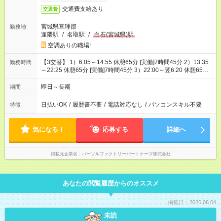
交通費支給あり
交通費
宮城県亘理郡
勤務地
逢隈駅
/
名取駅
/
白石(宮城県)駅
空調ありの職場!
【3交替】 1）6:05～14:55 休憩65分 [実働]7時間45分 2）13:35
勤務時間
～22:25 休憩65分 [実働]7時間45分 3）22:00～翌6:20 休憩65
分 [実働]7時間15分
即日～長期
期間
日払いOK
/
履歴書不要
/
電話対応なし
/
パソコンスキル不要
特徴
気になる！
応募する
詳細へ
掲載元企業名
パーソルファクトリーパートナーズ株式会社
あなたの閲覧履歴からのオススメ
掲載日：2026.08.04
未読