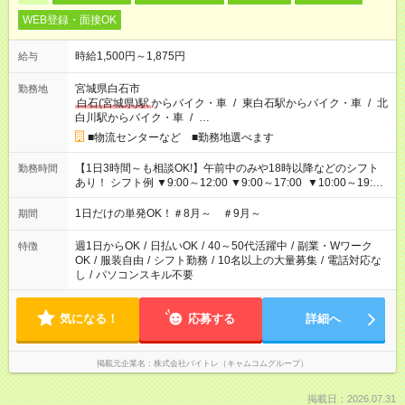
WEB登録・面接OK
時給1,500円～1,875円
給与
宮城県白石市
勤務地
白石(宮城県)駅
からバイク・車
/
東白石駅からバイク・車
/
北
白川駅からバイク・車
/
…
■物流センターなど ■勤務地選べます
【1日3時間～も相談OK!】午前中のみや18時以降などのシフト
勤務時間
あり！ シフト例 ▼9:00～12:00 ▼9:00～17:00 ▼10:00～19:00
▼18:00～21:00
1日だけの単発OK！＃8月～ ＃9月～
期間
週1日からOK
/
日払いOK
/
40～50代活躍中
/
副業・Wワーク
特徴
OK
/
服装自由
/
シフト勤務
/
10名以上の大量募集
/
電話対応な
し
/
パソコンスキル不要
気になる！
応募する
詳細へ
掲載元企業名
株式会社バイトレ（キャムコムグループ）
掲載日：2026.07.31