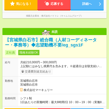
気になる！
応募する
詳細へ
掲載元企業名
株式会社バイトレ（キャムコムグループ）
未読
【宮城県白石市】総合職（人材コーディネータ
ー・事務等）◆志望動機不要/eg_sgs1F
正社員
職種未経験OK
月給210,000円～300,000円
給与
上記額にはみなし残業代を含みます。※超過分は全額支給いたし
ます。 みなし残業代 14,616円／月 みなし残業時間 10時間／月
交通費別途支給あり
※給与額は能力やスキルを考慮し、当社規定により決定します。
【試用期間】試用期間あり 試用期間の長さ：3ヶ月 雇用形態、
宮城県白石市
勤務地
給与は本採用時と同じです。
宮城県白石市
株式会社マーキュリー
シフト制
勤務時間
1日あたりの実働時間：最大8時間/日 10：00～19：00（実働8時
間／休憩1時間） ※勤務地により、異なる場合あり ＼残業は月平