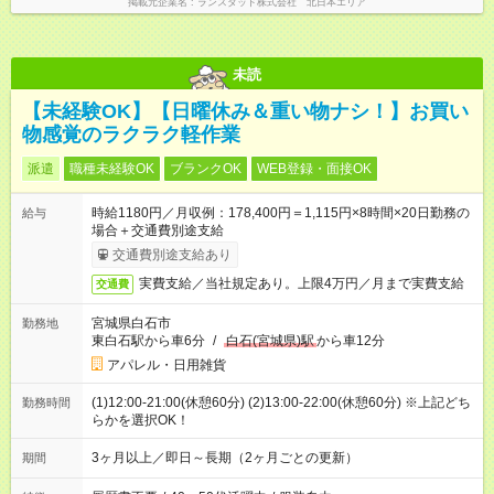
掲載元企業名
ランスタッド株式会社 北日本エリア
未読
【未経験OK】【日曜休み＆重い物ナシ！】お買い
物感覚のラクラク軽作業
派遣
職種未経験OK
ブランクOK
WEB登録・面接OK
時給1180円／月収例：178,400円＝1,115円×8時間×20日勤務の
給与
場合＋交通費別途支給
交通費別途支給あり
実費支給／当社規定あり。上限4万円／月まで実費支給
交通費
宮城県白石市
勤務地
東白石駅から車6分
/
白石(宮城県)駅
から車12分
アパレル・日用雑貨
(1)12:00-21:00(休憩60分) (2)13:00-22:00(休憩60分) ※上記どち
勤務時間
らかを選択OK！
3ヶ月以上／即日～長期（2ヶ月ごとの更新）
期間