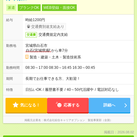
派遣
ブランクOK
WEB登録・面接OK
時給1200円
給与
交通費別途支給あり
交通費規定内支給
交通費
宮城県白石市
勤務地
白石(宮城県)駅
から車7分
製造・建築・土木・製造技術系
08:30～17:00 08:30～16:45 16:30～00:45
勤務時間
長期でお仕事できる方、大歓迎！
期間
日払いOK
/
履歴書不要
/
40～50代活躍中
/
電話対応なし
特徴
気になる！
応募する
詳細へ
掲載元企業名
株式会社綜合キャリアオプション 製造事業部（全国）
掲載日：2026.08.02