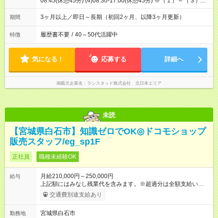
08:45(休憩45分) (4)08:30-17:00(休憩45分) ※（１）～（３）の1
週間交替／研修期間中のみ（４）の勤務となります
3ヶ月以上／即日～長期（初回2ヶ月、以降3ヶ月更新）
期間
履歴書不要
/
40～50代活躍中
特徴
気になる！
応募する
詳細へ
掲載元企業名
ランスタッド株式会社 北日本エリア
未読
【宮城県白石市】知識ゼロでOK◎ドコモショップ
販売スタッフ/eg_sp1F
正社員
職種未経験OK
月給210,000円～250,000円
給与
上記額にはみなし残業代を含みます。※超過分は全額支給いたし
ます。 みなし残業代 14,616円／月 みなし残業時間 10時間／月
交通費別途支給あり
※給与額は能力やスキルを考慮し、当社規定により決定します。
【試用期間】試用期間あり 試用期間の長さ：3ヶ月 雇用形態、
宮城県白石市
勤務地
給与は本採用時と同じです。