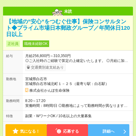
未読
【地域の”安心”をつむぐ仕事】保険コンサルタン
ト◆プライム市場日本郵政グループ／年間休日120
日以上
正社員
職種未経験OK
月給256,800円～310,350円
給与
◎ご入社時のご経験で算定の上確定いたします。 ◎月給に加え
て、諸手当（残業手当・住居手当・扶養手当・営業手当など）
交通費別途支給あり
+賞与年2回を支給します。 ◎諸手当については通勤・住居・扶
養などの状況により支給金額を決定いたします。 ◎試用期間6ヶ
宮城県白石市
勤務地
月あり。待遇に変更はありません。 ◎実績に応じた営業手当が
宮城県白石市城北町１－２５（最寄り駅：白石駅）
別途支給されます。 【試用期間】試用期間あり 試用期間の長
さ：6ヶ月 雇用形態、給与は本採用時と同じです。
株式会社かんぽ生命保険
8:20～17:20
勤務時間
実働時間：8時間/日 ◎勤務地によって勤務時間が異なります
（8：20～17：20、8：50～17：50など） ◎残業時間は月平均
9.4時間です。
副業・WワークOK / 10名以上の大量募集
特徴
気になる！
応募する
詳細へ