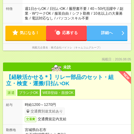
週1日からOK
/
日払いOK
/
履歴書不要
/
40～50代活躍中
/
副
特徴
業・WワークOK
/
服装自由
/
シフト勤務
/
10名以上の大量募
集
/
電話対応なし
/
パソコンスキル不要
気になる！
応募する
詳細へ
掲載元企業名
株式会社バイトレ（キャムコムグループ）
掲載日：2026.08.05
未読
NEW
【経験活かせる＊】リレー部品のセット・組
立・検査・運搬/日払いOK
派遣
ブランクOK
WEB登録・面接OK
時給1200～1270円
給与
交通費別途支給あり
交通費規定内支給
交通費
宮城県白石市
勤務地