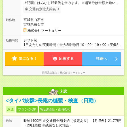
上記額にはみなし残業代を含みます。※超過分は全額支給いたし
ます。 みなし残業代 14,616円／月 みなし残業時間 10時間／月
交通費別途支給あり
※給与額は能力やスキルを考慮し、当社規定により決定します。
【試用期間】試用期間あり 試用期間の長さ：3ヶ月 雇用形態、
宮城県白石市
勤務地
給与は本採用時と同じです。
宮城県白石市
株式会社マーキュリー
シフト制
勤務時間
1日あたりの実働時間：最大8時間/日 10：00～19：00（実働8時
間／休憩1時間） ※勤務地により、異なる場合あり ＼残業は月平
均7.9時間と、業界内でも少なめ！／ 会社で残業時間を管理して
気になる！
おり、より働きやすい環境になるよう「働き方改革」を推進中
応募する
詳細へ
です！プライベートを充実させたい方、メリハリをつけて活躍
していきたい方、ぜひご応募ください♪
掲載元企業名
株式会社マーキュリー
未読
<タイパ抜群>長靴の縫製・検査（日勤）
派遣
ブランクOK
WEB登録・面接OK
時給1400円 ※交通費全額支給（規定あり） 【月収例】21.7万円
給与
（20日勤務 ※残業なしの場合）