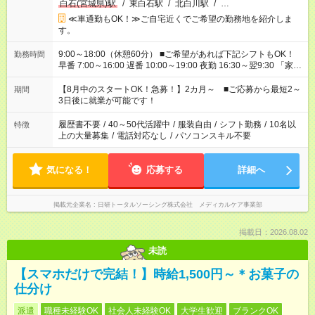
白石(宮城県)駅
/
東白石駅
/
北白川駅
/
…
≪車通勤もOK！≫ご自宅近くでご希望の勤務地を紹介しま
す。
9:00～18:00（休憩60分） ■ご希望があれば下記シフトもOK！
勤務時間
早番 7:00～16:00 遅番 10:00～19:00 夜勤 16:30～翌9:30 「家族
と休みを合わせたい」 「余裕を持って夕飯の準備がしたい」
「できれば残業はしたくない」 など、ご希望を教えてください
【8月中のスタートOK！急募！】2カ月～ ■ご応募から最短2～
期間
ね。 ※Wワーク希望の方へ 今ご覧のお仕事で希望する勤務時間
3日後に就業が可能です！
と、もう1つのお仕事の勤務時間。 合計で週40時間を超える場
合は応募できません。
履歴書不要
/
40～50代活躍中
/
服装自由
/
シフト勤務
/
10名以
特徴
上の大量募集
/
電話対応なし
/
パソコンスキル不要
気になる！
応募する
詳細へ
掲載元企業名
日研トータルソーシング株式会社 メディカルケア事業部
掲載日：2026.08.02
未読
【スマホだけで完結！】時給1,500円～＊お菓子の
仕分け
派遣
職種未経験OK
社会人未経験OK
大学生歓迎
ブランクOK