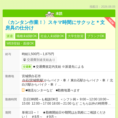
掲載日：2026.08.05
未読
NEW
〈カンタン作業！〉スキマ時間にサクッと＊文
房具の仕分け
派遣
職種未経験OK
社会人未経験OK
大学生歓迎
ブランクOK
WEB登録・面接OK
時給1,500円～1,875円
給与
交通費別途支給あり
■ 交通費規定内支給 ※派遣先による
交通費
宮城県白石市
勤務地
白石(宮城県)駅
からバイク・車
/
東白石駅からバイク・車
/
北
白川駅からバイク・車
/
…
■物流センターなど ■勤務地選べます
【1日3時間～も相談OK!】 ＜シフト例＞ 9:00～12:00 10:00～
勤務時間
15:00 12:00～17:00 18:00～21:00 など こちら以外の時間帯も
お気軽にご相談ください！
単発1日～！ ★勤務開始日や期間はお気軽にご相談くださ
期間
い！ ＃8月～ ＃9月～