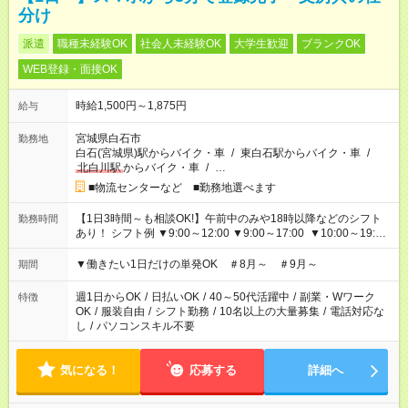
分け
派遣
職種未経験OK
社会人未経験OK
大学生歓迎
ブランクOK
WEB登録・面接OK
時給1,500円～1,875円
給与
宮城県白石市
勤務地
白石(宮城県)駅からバイク・車
/
東白石駅からバイク・車
/
北白川駅
からバイク・車
/
…
■物流センターなど ■勤務地選べます
【1日3時間～も相談OK!】午前中のみや18時以降などのシフト
勤務時間
あり！ シフト例 ▼9:00～12:00 ▼9:00～17:00 ▼10:00～19:00
▼18:00～21:00
▼働きたい1日だけの単発OK ＃8月～ ＃9月～
期間
週1日からOK
/
日払いOK
/
40～50代活躍中
/
副業・Wワーク
特徴
OK
/
服装自由
/
シフト勤務
/
10名以上の大量募集
/
電話対応な
し
/
パソコンスキル不要
気になる！
応募する
詳細へ