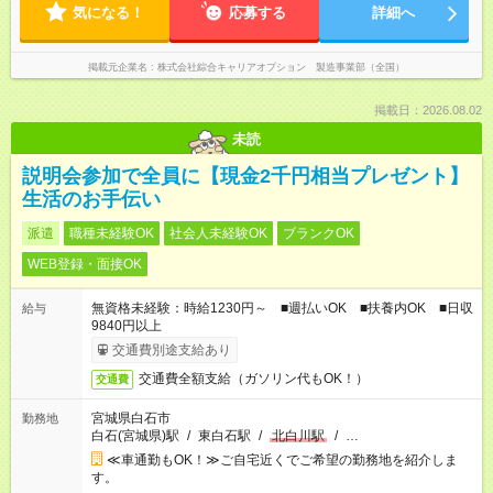
気になる！
応募する
詳細へ
掲載元企業名
株式会社綜合キャリアオプション 製造事業部（全国）
掲載日：2026.08.02
未読
説明会参加で全員に【現金2千円相当プレゼント】
生活のお手伝い
派遣
職種未経験OK
社会人未経験OK
ブランクOK
WEB登録・面接OK
無資格未経験：時給1230円～ ■週払いOK ■扶養内OK ■日収
給与
9840円以上
交通費別途支給あり
交通費全額支給（ガソリン代もOK！）
交通費
宮城県白石市
勤務地
白石(宮城県)駅
/
東白石駅
/
北白川駅
/
…
≪車通勤もOK！≫ご自宅近くでご希望の勤務地を紹介しま
す。