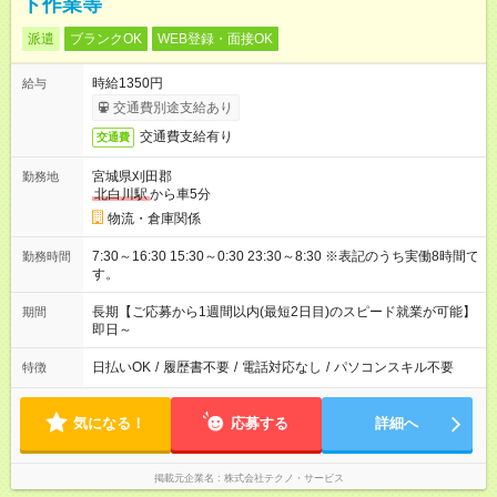
ト作業等
派遣
ブランクOK
WEB登録・面接OK
時給1350円
給与
交通費別途支給あり
交通費支給有り
交通費
宮城県刈田郡
勤務地
北白川駅
から車5分
物流・倉庫関係
7:30～16:30 15:30～0:30 23:30～8:30 ※表記のうち実働8時間で
勤務時間
す。
長期【ご応募から1週間以内(最短2日目)のスピード就業が可能】
期間
即日～
日払いOK
/
履歴書不要
/
電話対応なし
/
パソコンスキル不要
特徴
気になる！
応募する
詳細へ
掲載元企業名
株式会社テクノ・サービス