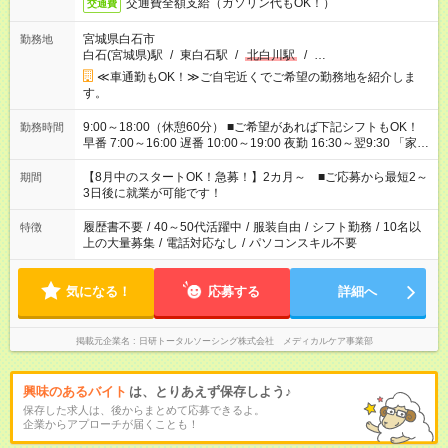
交通費全額支給（ガソリン代もOK！）
交通費
宮城県白石市
勤務地
白石(宮城県)駅
/
東白石駅
/
北白川駅
/
…
≪車通勤もOK！≫ご自宅近くでご希望の勤務地を紹介しま
す。
9:00～18:00（休憩60分） ■ご希望があれば下記シフトもOK！
勤務時間
早番 7:00～16:00 遅番 10:00～19:00 夜勤 16:30～翌9:30 「家族
と休みを合わせたい」 「余裕を持って夕飯の準備がしたい」
「できれば残業はしたくない」 など、ご希望を教えてください
【8月中のスタートOK！急募！】2カ月～ ■ご応募から最短2～
期間
ね。 ※Wワーク希望の方へ 今ご覧のお仕事で希望する勤務時間
3日後に就業が可能です！
と、もう1つのお仕事の勤務時間。 合計で週40時間を超える場
合は応募できません。
履歴書不要
/
40～50代活躍中
/
服装自由
/
シフト勤務
/
10名以
特徴
上の大量募集
/
電話対応なし
/
パソコンスキル不要
気になる！
応募する
詳細へ
掲載元企業名
日研トータルソーシング株式会社 メディカルケア事業部
興味のあるバイト
は、とりあえず保存しよう♪
保存した求人は、後からまとめて応募できるよ。
企業からアプローチが届くことも！