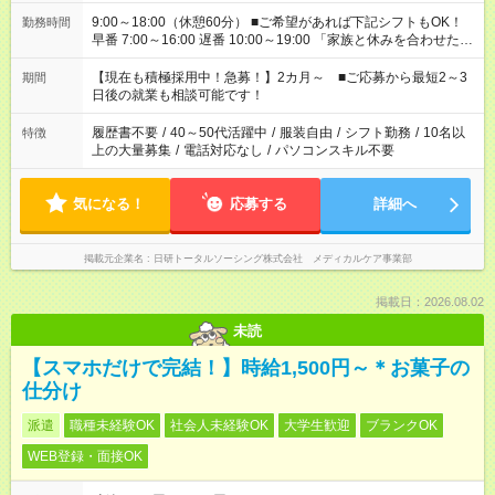
9:00～18:00（休憩60分） ■ご希望があれば下記シフトもOK！
勤務時間
早番 7:00～16:00 遅番 10:00～19:00 「家族と休みを合わせた
い」 「余裕を持って夕飯の準備がしたい」 「できれば残業はし
たくない」 など、ご希望を教えてくださいね。 ※Wワーク希望
【現在も積極採用中！急募！】2カ月～ ■ご応募から最短2～3
期間
の方へ 今ご覧のお仕事で希望する勤務時間と、もう1つのお仕事
日後の就業も相談可能です！
の勤務時間。 合計で週40時間を超える場合は応募できません。
履歴書不要
/
40～50代活躍中
/
服装自由
/
シフト勤務
/
10名以
特徴
上の大量募集
/
電話対応なし
/
パソコンスキル不要
気になる！
応募する
詳細へ
掲載元企業名
日研トータルソーシング株式会社 メディカルケア事業部
掲載日：2026.08.02
未読
【スマホだけで完結！】時給1,500円～＊お菓子の
仕分け
派遣
職種未経験OK
社会人未経験OK
大学生歓迎
ブランクOK
WEB登録・面接OK