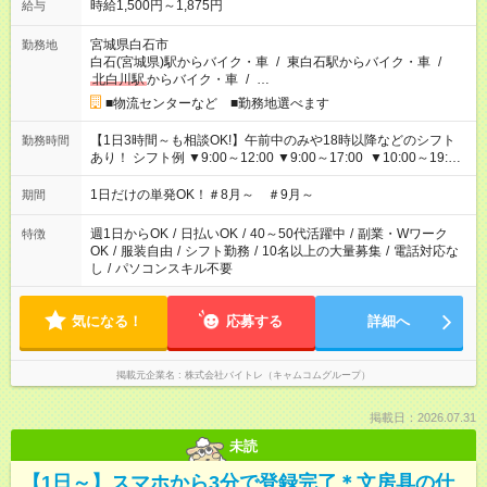
時給1,500円～1,875円
給与
宮城県白石市
勤務地
白石(宮城県)駅からバイク・車
/
東白石駅からバイク・車
/
北白川駅
からバイク・車
/
…
■物流センターなど ■勤務地選べます
【1日3時間～も相談OK!】午前中のみや18時以降などのシフト
勤務時間
あり！ シフト例 ▼9:00～12:00 ▼9:00～17:00 ▼10:00～19:00
▼18:00～21:00
1日だけの単発OK！＃8月～ ＃9月～
期間
週1日からOK
/
日払いOK
/
40～50代活躍中
/
副業・Wワーク
特徴
OK
/
服装自由
/
シフト勤務
/
10名以上の大量募集
/
電話対応な
し
/
パソコンスキル不要
気になる！
応募する
詳細へ
掲載元企業名
株式会社バイトレ（キャムコムグループ）
掲載日：2026.07.31
未読
【1日～】スマホから3分で登録完了＊文房具の仕