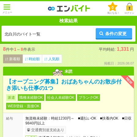
0
メニュー
気になる！
ログイン
検索結果
条件の変更
北白川のバイト一覧
8
1,331
件中
1
～
8
件表示
平均時給:
円
新着順
時給順
人気順
掲載日：2026.08.07
未読
NEW
【オープニング募集】おばあちゃんのお散歩付
き添いも仕事の1つ
派遣
職種未経験OK
社会人未経験OK
ブランクOK
WEB登録・面接OK
無資格未経験：時給1230円～ ■週払いOK ■扶養内OK ■日収
給与
9840円以上
交通費別途支給あり