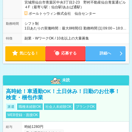
宮城県仙台市青葉区中央3丁目2-23 野村不動産仙台青葉通ビル
４F（最寄り駅：仙台駅/あおば通駅）
ポールトゥウィン株式会社 仙台センター
シフト制
勤務時間
1日あたりの実働時間：最大8時間/日 勤務時間 [1] 09:00～18:00
[2] 10:00～19:00 [3] 10:30～19:30 最低勤務日数(週)：2日 【シ
フトの決め方】 シフトサイクル：1ヶ月 シフト提出期限：シフ
副業・WワークOK / 10名以上の大量募集
特徴
ト開始の15日前 ☆希望休3日以上OK ほぼ100％希望が通ります
・昼休憩1時間、その他小休憩あり
気になる！
応募する
詳細へ
未読
高時給！車通勤OK！土日休み！日勤のお仕事！
検査・梱包作業
派遣
職種未経験OK
社会人未経験OK
ブランクOK
WEB登録・面接OK
時給1280円
給与