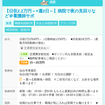
未読
【日収2.2万円～×週2日～】病院で夜の見回りな
ど＠看護師サポ
派遣
職種未経験OK
社会人未経験OK
ブランクOK
WEB登録・面接OK
日収2万2500円～（日勤時給1250円） ■月収例18万円～（夜
給与
勤月8回勤務の場合）
交通費別途支給あり
交通費全額支給 ■ガソリン代も全額支給（規定あ
交通費
り） ■無料駐車場もご相談ください
15～20万円
月収例
仙台市青葉区
勤務地
仙台(地下鉄)駅
/
台原駅
/
勾当台公園駅
/
…
＜選べる勤務地＞病院 ※ご自宅の近くなど、お好きな場所
を選べます！
夜勤（例） 16:00～翌9:00 もちろん夜勤以外の時間も選べます
勤務時間
（例） 07:00～16:00※早番 09:00～18:00※日勤 11:00～
20:00※遅番 ※時間は、固定・選べる施設もあるので、ご希望が
あれば調整できます！ ※シフト制。勤務地により実働時間が異
短期のお仕事です。職場が気に入れば長期でも働けます！ ★
期間