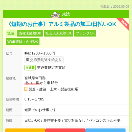
掲載日：2026.08.05
未読
NEW
《短期のお仕事》アルミ製品の加工/日払いOK
派遣
職種未経験OK
社会人未経験OK
ブランクOK
WEB登録・面接OK
時給1200～1500円
給与
交通費別途支給あり
交通費規定内支給
交通費
宮城県刈田郡
勤務地
北白川駅
から車15分
製造・建築・土木・製造技術系
8:15～17:05
勤務時間
短期でのお仕事です！
期間
日払いOK
/
履歴書不要
/
電話対応なし
/
パソコンスキル不要
特徴