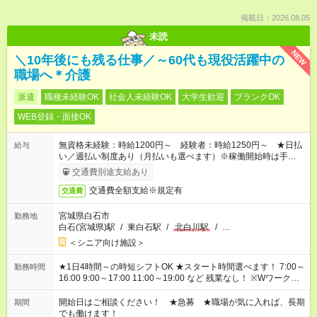
掲載日：2026.08.05
未読
NEW
＼10年後にも残る仕事／～60代も現役活躍中の
職場へ＊介護
派遣
職種未経験OK
社会人未経験OK
大学生歓迎
ブランクOK
WEB登録・面接OK
無資格未経験：時給1200円～ 経験者：時給1250円～ ★日払
給与
い／週払い制度あり（月払いも選べます）※稼働開始時は手続き
完了次第のお支払いとなります。
交通費別途支給あり
交通費全額支給※規定有
交通費
宮城県白石市
勤務地
白石(宮城県)駅
/
東白石駅
/
北白川駅
/
…
＜シニア向け施設＞
★1日4時間～の時短シフトOK ★スタート時間選べます！ 7:00～
勤務時間
16:00 9:00～17:00 11:00～19:00 など 残業なし！ ※Wワークの
場合、他のお仕事と合わせ週40時間超の就業はご案内できませ
ん ※法令に基づき、週20時間以上勤務は社会保険への加入対象
開始日はご相談ください！ ★急募 ★職場が気に入れば、長期
期間
となります ※労働者派遣法（日雇い派遣の原則禁止）により、
でも働けます！