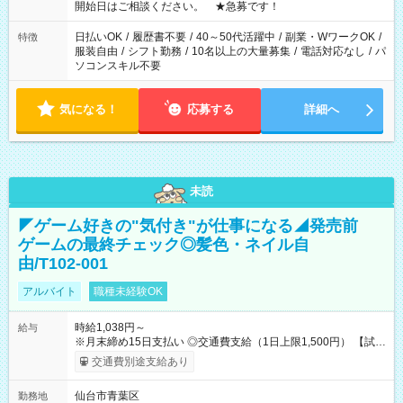
なります。★家庭の都合でお休みが必要な場合も遠慮なくご相
開始日はご相談ください。 ★急募です！
談ください。
日払いOK
/
履歴書不要
/
40～50代活躍中
/
副業・WワークOK
/
特徴
服装自由
/
シフト勤務
/
10名以上の大量募集
/
電話対応なし
/
パ
ソコンスキル不要
気になる！
応募する
詳細へ
未読
◤ゲーム好きの"気付き"が仕事になる◢発売前
ゲームの最終チェック◎髪色・ネイル自
由/T102-001
アルバイト
職種未経験OK
時給1,038円～
給与
※月末締め15日支払い ◎交通費支給（1日上限1,500円） 【試用
期間】試用期間なし
交通費別途支給あり
仙台市青葉区
勤務地