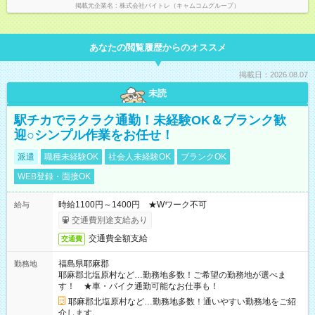
掲載元企業名
株式会社バイトレ（キャムコムグループ）
あなたの閲覧履歴からのオススメ
掲載日：2026.08.07
未読
駅チカでラクラク通勤！未経験OK＆ブランク歓
迎○シンプル作業をお任せ！
派遣
職種未経験OK
社会人未経験OK
ブランクOK
WEB登録・面接OK
時給1100円～1400円 ★Wワーク不可
給与
交通費別途支給あり
交通費全額支給
交通費
福島県耶麻郡
勤務地
耶麻郡北塩原村など…勤務地多数！ご希望の勤務地が選べま
す！ ★車・バイク通勤可能なお仕事も！
耶麻郡北塩原村など…勤務地多数！通いやすい勤務地をご紹
介します。