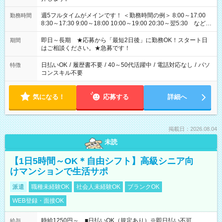
週5フルタイムがメインです！ ＜勤務時間の例＞ 8:00～17:00
勤務時間
8:30～17:30 9:00～18:00 10:00～19:00 20:30～翌5:30 など ★
その他にも勤務時間多数！ 日勤のみ、残業なし、交替制など
ご希望を教えてください！
即日～長期 ★応募から「最短2日後」に勤務OK！スタート日
期間
はご相談ください。★急募です！
日払いOK
/
履歴書不要
/
40～50代活躍中
/
電話対応なし
/
パソ
特徴
コンスキル不要
気になる！
応募する
詳細へ
掲載日：2026.08.04
未読
【1日5時間～OK＊自由シフト】高級シニア向
けマンションで生活サポ
派遣
職種未経験OK
社会人未経験OK
ブランクOK
WEB登録・面接OK
時給1250円～ ■日払いOK（規定あり）※即日払い不可
給与