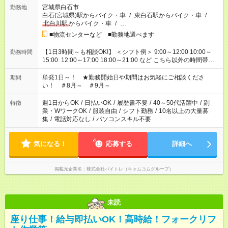
宮城県白石市
勤務地
白石(宮城県)駅からバイク・車
/
東白石駅からバイク・車
/
北白川駅
からバイク・車
/
…
■物流センターなど ■勤務地選べます
【1日3時間～も相談OK!】 ＜シフト例＞ 9:00～12:00 10:00～
勤務時間
15:00 12:00～17:00 18:00～21:00 など こちら以外の時間帯も
お気軽にご相談ください！
単発1日～！ ★勤務開始日や期間はお気軽にご相談くださ
期間
い！ ＃8月～ ＃9月～
週1日からOK
/
日払いOK
/
履歴書不要
/
40～50代活躍中
/
副
特徴
業・WワークOK
/
服装自由
/
シフト勤務
/
10名以上の大量募
集
/
電話対応なし
/
パソコンスキル不要
気になる！
応募する
詳細へ
掲載元企業名
株式会社バイトレ（キャムコムグループ）
未読
座り仕事！給与即払いOK！高時給！フォークリフ