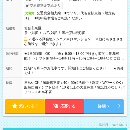
交通費別途支給あり
交通費全額支給 ■ガソリン代も全額支給（規定あ
交通費
り） ■無料駐車場もご相談ください
仙台市泉区
勤務地
泉中央駅
/
八乙女駅
/
黒松(宮城県)駅
＜選べる勤務地＞シニア向けマンション ※他にもさまざま
な施設をご紹介できます！
★1日5時間～OK！ （例）9:00～18:00で好きな時間に勤務可
勤務時間
能！ ＞シフト例 9時～14時 11時～15時 13時～18時など ご自身
のご都合に合わせて勤務時間をご相談ください！ ★家庭の都合
でお休みや時間の調整が必要な場合も遠慮なくご相談くださ
短期2ヵ月～のお仕事です。開始日はご相談ください！ ★急募
期間
い。
です！
日払いOK
/
履歴書不要
/
40～50代活躍中
/
副業・WワークOK
/
特徴
服装自由
/
シフト勤務
/
10名以上の大量募集
/
電話対応なし
/
パ
ソコンスキル不要
気になる！
応募する
詳細へ
掲載日：2026.08.04