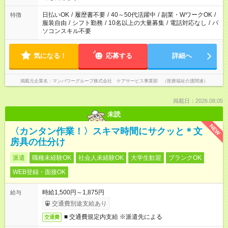
短時間・短期間の就業はご案内が難しい場合があります
日払いOK
/
履歴書不要
/
40～50代活躍中
/
副業・WワークOK
/
特徴
服装自由
/
シフト勤務
/
10名以上の大量募集
/
電話対応なし
/
パ
ソコンスキル不要
気になる！
応募する
詳細へ
掲載元企業名
マンパワーグループ株式会社 ケアサービス事業部 （医療福祉介護関連）
掲載日：2026.08.05
未読
NEW
〈カンタン作業！〉スキマ時間にサクッと＊文
房具の仕分け
派遣
職種未経験OK
社会人未経験OK
大学生歓迎
ブランクOK
WEB登録・面接OK
時給1,500円～1,875円
給与
交通費別途支給あり
■ 交通費規定内支給 ※派遣先による
交通費