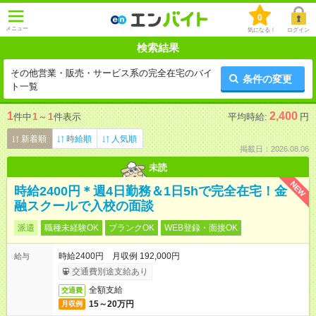
0
メニュー
気になる！
ログイン
検索結果
その他営業・販売・サービス系の完全在宅のバイ
条件の変更
ト一覧
1
2,400
件中
1
～
1
件表示
平均時給:
円
新着順
時給順
人気順
掲載日：2026.08.06
未読
NEW
時給2400円＊週4日勤務＆1日5hで完全在宅！金
融スクールで入校の面談
派遣
職種未経験OK
ブランクOK
WEB登録・面接OK
時給2400円 月収例 192,000円
給与
交通費別途支給あり
全額支給
交通費
15～20万円
月収例