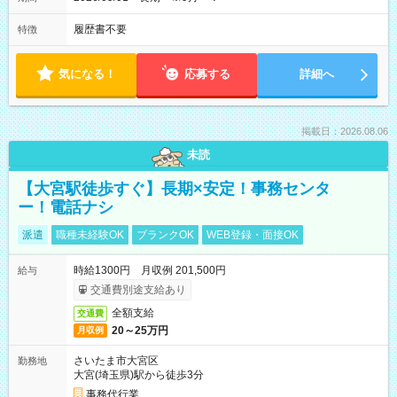
履歴書不要
特徴
気になる！
応募する
詳細へ
掲載日：2026.08.06
未読
【大宮駅徒歩すぐ】長期×安定！事務センタ
ー！電話ナシ
派遣
職種未経験OK
ブランクOK
WEB登録・面接OK
時給1300円 月収例 201,500円
給与
交通費別途支給あり
全額支給
交通費
20～25万円
月収例
さいたま市大宮区
勤務地
大宮(埼玉県)駅から徒歩3分
事務代行業