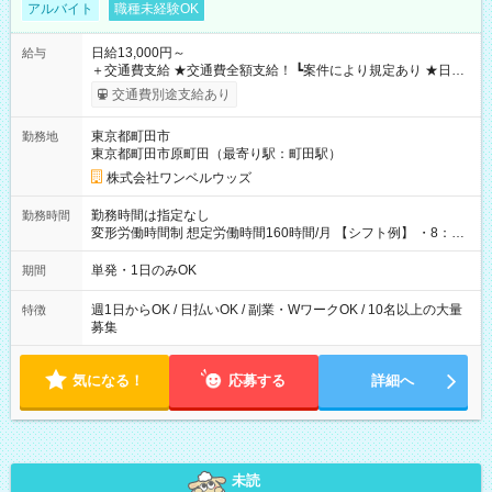
アルバイト
職種未経験OK
日給13,000円～
給与
＋交通費支給 ★交通費全額支給！ ┗案件により規定あり ★日払
いOK！（規定あり） ┗働いたその日に現金GET♪ お仕事後はコ
交通費別途支給あり
ンビニATMから 日払い分を引き落とせます！ 【試用期間】試
用期間なし
東京都町田市
勤務地
東京都町田市原町田（最寄り駅：町田駅）
株式会社ワンベルウッズ
勤務時間は指定なし
勤務時間
変形労働時間制 想定労働時間160時間/月 【シフト例】 ・8：00
～21：00
単発・1日のみOK
期間
週1日からOK / 日払いOK / 副業・WワークOK / 10名以上の大量
特徴
募集
気になる！
応募する
詳細へ
未読