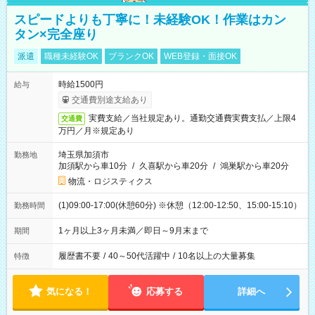
スピードよりも丁寧に！未経験OK！作業はカン
タン×完全座り
派遣
職種未経験OK
ブランクOK
WEB登録・面接OK
時給1500円
給与
交通費別途支給あり
実費支給／当社規定あり。通勤交通費実費支払／上限4
交通費
万円／月※規定あり
埼玉県加須市
勤務地
加須駅から車10分
/
久喜駅から車20分
/
鴻巣駅から車20分
物流・ロジスティクス
(1)09:00-17:00(休憩60分) ※休憩（12:00-12:50、15:00-15:10）
勤務時間
1ヶ月以上3ヶ月未満／即日～9月末まで
期間
履歴書不要
/
40～50代活躍中
/
10名以上の大量募集
特徴
気になる！
応募する
詳細へ