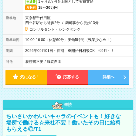
1ヶ月3万円を上限として実費支給
交通費
15～20万円
月収例
東京都千代田区
勤務地
四ツ谷駅から徒歩2分
/
麹町駅から徒歩13分
コンサルタント・シンクタンク
10:00-16:00（休憩60分）実働5時間（残業少なめ！）
勤務時間
2026年09月01日～長期 ※開始日相談OK ※9月～！
期間
履歴書不要
/
服装自由
特徴
気になる！
応募する
詳細へ
未読
ちいさいかわいいキャラのイベントも！好きな
場所で働ける☆来社不要！働いたその日に給料
もらえる◎/T1