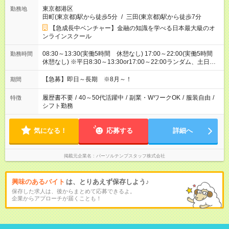
東京都港区
勤務地
田町(東京都)駅から徒歩5分
/
三田(東京都)駅から徒歩7分
【急成長中ベンチャー】金融の知識を学べる日本最大級のオ
ンラインスクール
08:30～13:30(実働5時間 休憩なし) 17:00～22:00(実働5時間
勤務時間
休憩なし) ※平日8:30～13:30or17:00～22:00ランダム、土日祝
は時間指定なしで固定
【急募】即日～長期 ※8月～！
期間
履歴書不要
/
40～50代活躍中
/
副業・WワークOK
/
服装自由
/
特徴
シフト勤務
気になる！
応募する
詳細へ
掲載元企業名
パーソルテンプスタッフ株式会社
興味のあるバイト
は、とりあえず保存しよう♪
保存した求人は、後からまとめて応募できるよ。
企業からアプローチが届くことも！