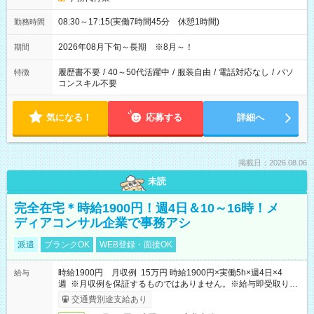
08:30～17:15(実働7時間45分 休憩1時間)
勤務時間
2026年08月下旬～長期 ※8月～！
期間
履歴書不要
/
40～50代活躍中
/
服装自由
/
電話対応なし
/
パソ
特徴
コンスキル不要
気になる！
応募する
詳細へ
掲載日：2026.08.06
未読
完全在宅＊時給1900円！週4日＆10～16時！メ
ディアコンサル企業で事務アシ
派遣
ブランクOK
WEB登録・面接OK
時給1900円 月収例 15万円 時給1900円×実働5h×週4日×4
給与
週 ※月収例を保証するものではありません。※給与即受取りサ
ービス利用可（利用条件有）
交通費別途支給あり