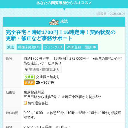
あなたの閲覧履歴からのオススメ
掲載日：2026.08.07
未読
完全在宅＊時給1700円！16時定時！契約状況の
更新・修正など事務サポート
派遣
職種未経験OK
ブランクOK
WEB登録・面接OK
時給1700円＋交 【月収例】272,000円～ ■給与の前払いが可
給与
能な速払いサービスあり
交通費別途支給あり
交通費支給あり
交通費
25～30万円
月収例
東京都品川区
勤務地
五反田駅から徒歩7分
/
大崎広小路駅から徒歩5分
情報通信会社
9:00～16:00 ※休憩60分。10時～18時・10時～19時も相談可
勤務時間
能です。
2026/09/01～長期 ※9月～！
期間