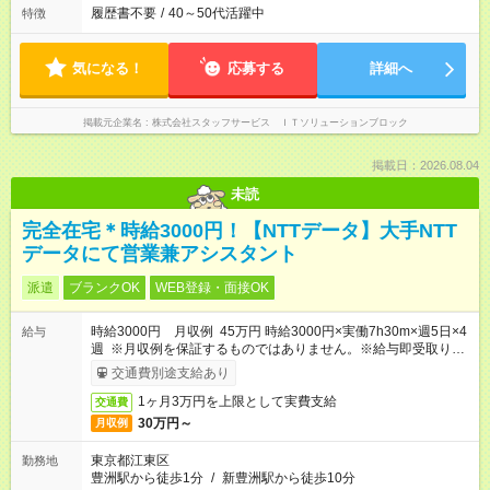
履歴書不要
/
40～50代活躍中
特徴
気になる！
応募する
詳細へ
掲載元企業名
株式会社スタッフサービス ＩＴソリューションブロック
掲載日：2026.08.04
未読
完全在宅＊時給3000円！【NTTデータ】大手NTT
データにて営業兼アシスタント
派遣
ブランクOK
WEB登録・面接OK
時給3000円 月収例 45万円 時給3000円×実働7h30m×週5日×4
給与
週 ※月収例を保証するものではありません。※給与即受取りサ
ービス利用可（利用条件有）
交通費別途支給あり
1ヶ月3万円を上限として実費支給
交通費
30万円～
月収例
東京都江東区
勤務地
豊洲駅から徒歩1分
/
新豊洲駅から徒歩10分