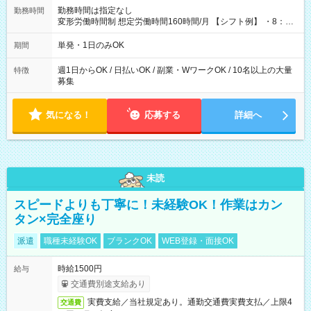
勤務時間は指定なし
勤務時間
変形労働時間制 想定労働時間160時間/月 【シフト例】 ・8：00
～21：00
単発・1日のみOK
期間
週1日からOK / 日払いOK / 副業・WワークOK / 10名以上の大量
特徴
募集
気になる！
応募する
詳細へ
未読
スピードよりも丁寧に！未経験OK！作業はカン
タン×完全座り
派遣
職種未経験OK
ブランクOK
WEB登録・面接OK
時給1500円
給与
交通費別途支給あり
実費支給／当社規定あり。通勤交通費実費支払／上限4
交通費