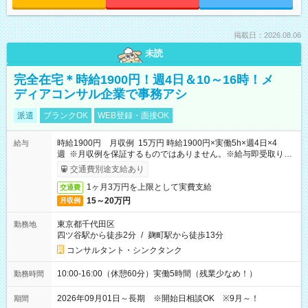
掲載日：2026.08.06
未読
完全在宅＊時給1900円！週4日＆10～16時！メ
ディアコンサル企業で事務アシ
派遣
ブランクOK
WEB登録・面接OK
時給1900円 月収例 15万円 時給1900円×実働5h×週4日×4
給与
週 ※月収例を保証するものではありません。※給与即受取りサ
ービス利用可（利用条件有）
交通費別途支給あり
1ヶ月3万円を上限として実費支給
交通費
15～20万円
月収例
東京都千代田区
勤務地
四ツ谷駅から徒歩2分
/
麹町駅から徒歩13分
コンサルタント・シンクタンク
10:00-16:00（休憩60分）実働5時間（残業少なめ！）
勤務時間
2026年09月01日～長期 ※開始日相談OK ※9月～！
期間