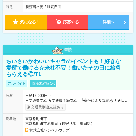
履歴書不要
/
服装自由
特徴
気になる！
応募する
詳細へ
未読
ちいさいかわいいキャラのイベントも！好きな
場所で働ける☆来社不要！働いたその日に給料
もらえる◎/T1
アルバイト
職種未経験OK
日給13,000円～
給与
＋交通費支給 ★交通費全額支給！ ┗案件により規定あり ★日払
いOK！（規定あり） ┗働いたその日に現金GET♪ お仕事後はコ
交通費別途支給あり
ンビニATMから 日払い分を引き落とせます！ 【試用期間】試
用期間なし
東京都町田市
勤務地
東京都町田市原町田（最寄り駅：町田駅）
株式会社ワンベルウッズ