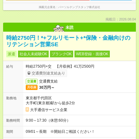
掲載元企業名
パーソルテンプスタッフ株式会社
掲載日：2026.08.04
未読
時給2750円！*+フルリモート+*保険・金融向けの
リテンション営業SE
派遣
社会人未経験OK
ブランクOK
WEB登録・面接OK
時給2750円+交 【月収例】41万2500円
給与
交通費別途支給あり
交通費支給
交通費
30万円～
月収例
東京都千代田区
勤務地
大手町(東京都)駅から徒歩2分
大手通信サービス企業
9:00～17:30（休憩:60分）
勤務時間
09/01～長期 ※開始日ご相談ください！
期間