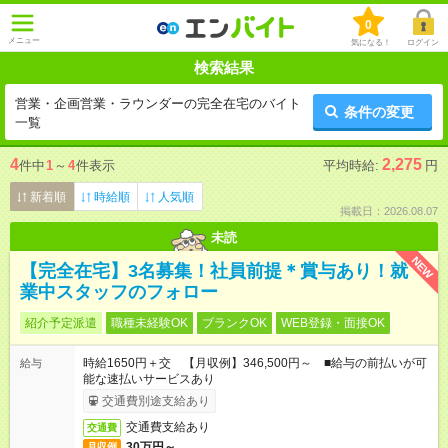
0
メニュー
気になる！
ログイン
検索結果
営業・企画営業・ラウンダーの完全在宅のバイト
条件の変更
一覧
4
2,275
件中
1
～
4
件表示
平均時給:
円
新着順
時給順
人気順
掲載日：2026.08.07
未読
NEW
【完全在宅】3名募集！社員前提＊賞与あり！就
業中スタッフのフォロー
紹介予定派遣
職種未経験OK
ブランクOK
WEB登録・面接OK
時給1650円＋交 【月収例】346,500円～ ■給与の前払いが可
給与
能な速払いサービスあり
交通費別途支給あり
交通費支給あり
交通費
30万円～
月収例