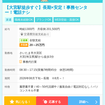
【大宮駅徒歩すぐ】長期×安定！事務センタ
ー！電話ナシ
派遣
職種未経験OK
ブランクOK
WEB登録・面接OK
時給1300円 月収例 201,500円
給与
交通費別途支給あり
全額支給
交通費
20～25万円
月収例
さいたま市大宮区
勤務地
大宮(埼玉県)駅から徒歩3分
事務代行業
08:30～17:15(実働7時間45分 休憩1時間)
勤務時間
2026年08月下旬～長期 ※8月～！
期間
履歴書不要
/
40～50代活躍中
/
服装自由
/
電話対応なし
/
パソ
特徴
コンスキル不要
気になる！
応募する
詳細へ