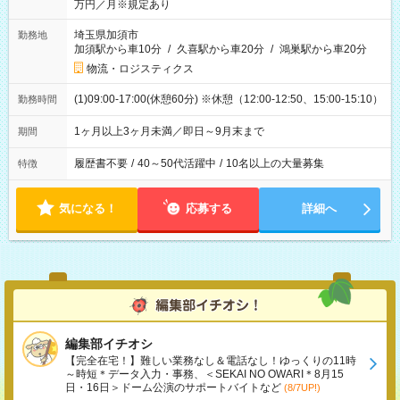
万円／月※規定あり
埼玉県加須市
勤務地
加須駅から車10分
/
久喜駅から車20分
/
鴻巣駅から車20分
物流・ロジスティクス
(1)09:00-17:00(休憩60分) ※休憩（12:00-12:50、15:00-15:10）
勤務時間
1ヶ月以上3ヶ月未満／即日～9月末まで
期間
履歴書不要
/
40～50代活躍中
/
10名以上の大量募集
特徴
気になる！
応募する
詳細へ
編集部イチオシ
【完全在宅！】難しい業務なし＆電話なし！ゆっくりの11時
～時短＊データ入力・事務、＜SEKAI NO OWARI＊8月15
日・16日＞ドーム公演のサポートバイトなど
(8/7UP!)