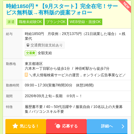
NEW
時給1850円＊【9月スタート】完全在宅！サー
ビス無料版→有料版の提案フォロー
派遣
職種未経験OK
ブランクOK
WEB登録・面接OK
時給1850円 月収例：29万1375円（21日就業した場合）＋残
給与
業代
交通費別途支給あり
全額支給
交通費
東京都港区
勤務地
六本木一丁目駅から徒歩1分
/
神谷町駅から徒歩7分
＼求人情報検索サービスの運営，オンライン広告事業など／
09:00～17:30(実働7時間30分 休憩1時間)
勤務時間
2026年09月上旬～長期 ※9月～！
期間
履歴書不要
/
40～50代活躍中
/
服装自由
/
10名以上の大量募
特徴
集
/
パソコンスキル不要
気になる！
応募する
詳細へ