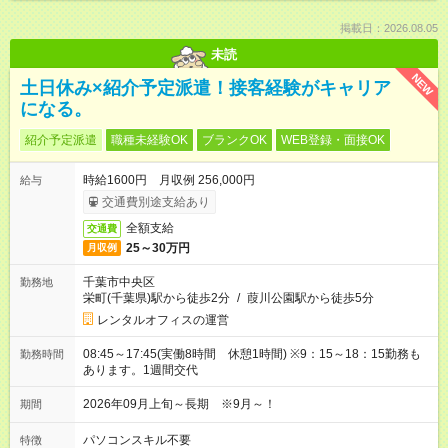
掲載日：2026.08.05
未読
NEW
土日休み×紹介予定派遣！接客経験がキャリア
になる。
紹介予定派遣
職種未経験OK
ブランクOK
WEB登録・面接OK
時給1600円 月収例 256,000円
給与
交通費別途支給あり
全額支給
交通費
25～30万円
月収例
千葉市中央区
勤務地
栄町(千葉県)駅から徒歩2分
/
葭川公園駅から徒歩5分
レンタルオフィスの運営
08:45～17:45(実働8時間 休憩1時間) ※9：15～18：15勤務も
勤務時間
あります。1週間交代
2026年09月上旬～長期 ※9月～！
期間
パソコンスキル不要
特徴