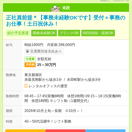
掲載日：2026.07.31
未読
正社員前提＊【事務未経験OKです】受付＋事務の
お仕事！土日祝休み！
紹介予定派遣
職種未経験OK
ブランクOK
WEB登録・面接OK
時給1800円 月収例 288,000円
給与
交通費別途支給あり
全額支給
交通費
25～30万円
月収例
東京都港区
勤務地
赤坂見附駅から徒歩1分
/
永田町駅から徒歩3分
レンタルオフィスの運営
08:45～17:45(実働8時間 休憩1時間) 09:15～18:15(実働8時
勤務時間
間 休憩1時間) ※シフト制（1週間交代）
2026年10月上旬～長期 ※10月～！
期間
40～50代活躍中
/
シフト勤務
特徴