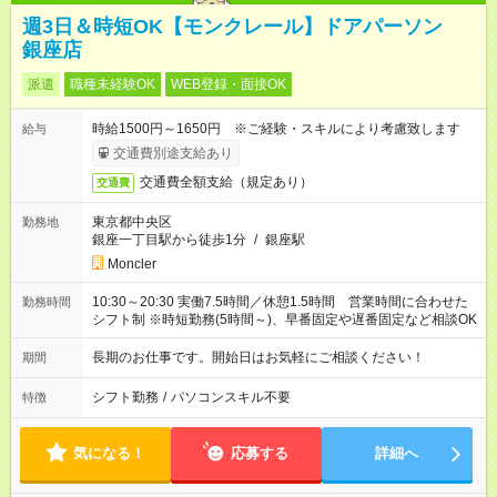
週3日＆時短OK【モンクレール】ドアパーソン
銀座店
派遣
職種未経験OK
WEB登録・面接OK
時給1500円～1650円 ※ご経験・スキルにより考慮致します
給与
交通費別途支給あり
交通費全額支給（規定あり）
交通費
東京都中央区
勤務地
銀座一丁目駅から徒歩1分
/
銀座駅
Moncler
10:30～20:30 実働7.5時間／休憩1.5時間 営業時間に合わせた
勤務時間
シフト制 ※時短勤務(5時間～)、早番固定や遅番固定など相談OK
長期のお仕事です。開始日はお気軽にご相談ください！
期間
シフト勤務
/
パソコンスキル不要
特徴
気になる！
応募する
詳細へ