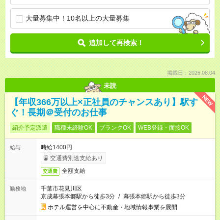
大量募集中！10名以上の大量募集
追加して再検索！
掲載日：2026.08.04
未読
NEW
【年収366万以上×正社員のチャンスあり】駅す
ぐ！長期＠受付のお仕事
紹介予定派遣
職種未経験OK
ブランクOK
WEB登録・面接OK
時給1400円
給与
交通費別途支給あり
全額支給
交通費
千葉市花見川区
勤務地
京成幕張本郷駅から徒歩3分
/
幕張本郷駅から徒歩3分
ホテル運営を中心に不動産・地域情報事業を展開