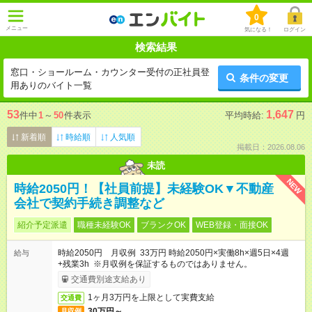
0
メニュー
気になる！
ログイン
検索結果
窓口・ショールーム・カウンター受付の正社員登
条件の変更
用ありのバイト一覧
53
1,647
件中
1
～
50
件表示
平均時給:
円
新着順
時給順
人気順
掲載日：2026.08.06
未読
NEW
時給2050円！【社員前提】未経験OK▼不動産
会社で契約手続き調整など
紹介予定派遣
職種未経験OK
ブランクOK
WEB登録・面接OK
時給2050円 月収例 33万円 時給2050円×実働8h×週5日×4週
給与
+残業3h ※月収例を保証するものではありません。
交通費別途支給あり
1ヶ月3万円を上限として実費支給
交通費
30万円～
月収例