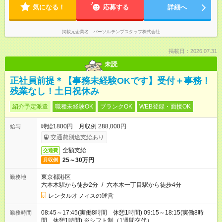
気になる！
応募する
詳細へ
掲載元企業名
パーソルテンプスタッフ株式会社
掲載日：2026.07.31
未読
正社員前提＊【事務未経験OKです】受付＋事務！
残業なし！土日祝休み
紹介予定派遣
職種未経験OK
ブランクOK
WEB登録・面接OK
時給1800円 月収例 288,000円
給与
交通費別途支給あり
全額支給
交通費
25～30万円
月収例
東京都港区
勤務地
六本木駅から徒歩2分
/
六本木一丁目駅から徒歩4分
レンタルオフィスの運営
08:45～17:45(実働8時間 休憩1時間) 09:15～18:15(実働8時
勤務時間
間 休憩1時間) ※シフト制（1週間交代）