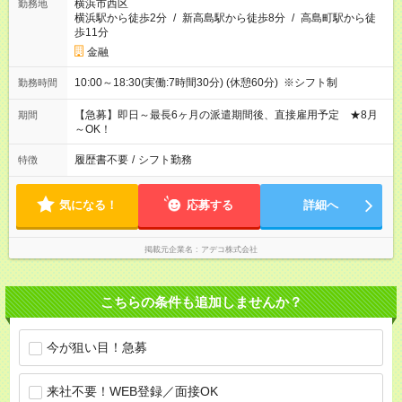
横浜市西区
勤務地
横浜駅から徒歩2分
/
新高島駅から徒歩8分
/
高島町駅から徒
歩11分
金融
10:00～18:30(実働:7時間30分) (休憩60分) ※シフト制
勤務時間
【急募】即日～最長6ヶ月の派遣期間後、直接雇用予定 ★8月
期間
～OK！
履歴書不要
/
シフト勤務
特徴
気になる！
応募する
詳細へ
掲載元企業名
アデコ株式会社
こちらの条件も追加しませんか？
今が狙い目！急募
来社不要！WEB登録／面接OK