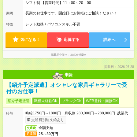
シフト制 【営業時間】11：00～20：00
長期のお仕事です。開始日はお気軽にご相談ください！
期間
シフト勤務
/
パソコンスキル不要
特徴
気になる！
応募する
詳細へ
掲載元企業名
株式会社iDA
掲載日：2026.07.28
未読
【紹介予定派遣】オシャレな家具ギャラリーで受
付のお仕事！
紹介予定派遣
職種未経験OK
ブランクOK
WEB登録・面接OK
時給1750円～1800円 月収例 280,000円～288,000円+残業代
給与
交通費別途支給あり
全額支給
交通費
25～30万円
月収例