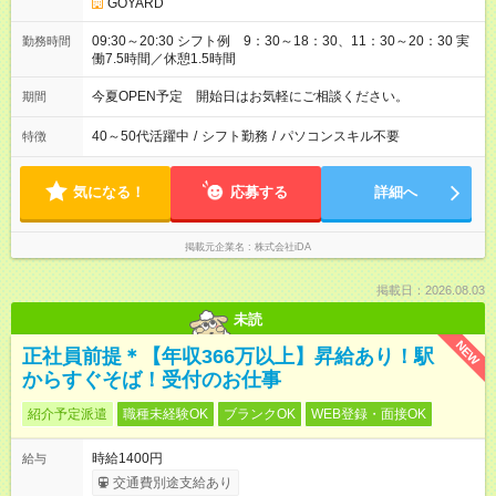
GOYARD
09:30～20:30 シフト例 9：30～18：30、11：30～20：30 実
勤務時間
働7.5時間／休憩1.5時間
今夏OPEN予定 開始日はお気軽にご相談ください。
期間
40～50代活躍中
/
シフト勤務
/
パソコンスキル不要
特徴
気になる！
応募する
詳細へ
掲載元企業名
株式会社iDA
掲載日：2026.08.03
未読
NEW
正社員前提＊【年収366万以上】昇給あり！駅
からすぐそば！受付のお仕事
紹介予定派遣
職種未経験OK
ブランクOK
WEB登録・面接OK
時給1400円
給与
交通費別途支給あり