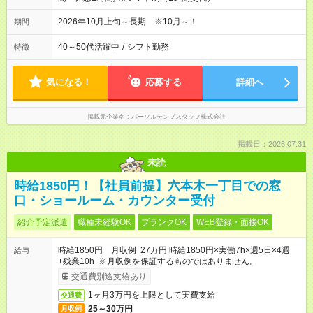
2026年10月上旬～長期 ※10月～！
期間
40～50代活躍中
/
シフト勤務
特徴
気になる！
応募する
詳細へ
掲載元企業名
パーソルテンプスタッフ株式会社
掲載日：2026.07.31
未読
時給1850円！【社員前提】六本木一丁目での窓
口・ショールーム・カウンター受付
紹介予定派遣
職種未経験OK
ブランクOK
WEB登録・面接OK
時給1850円 月収例 27万円 時給1850円×実働7h×週5日×4週
給与
+残業10h ※月収例を保証するものではありません。
交通費別途支給あり
1ヶ月3万円を上限として実費支給
交通費
25～30万円
月収例