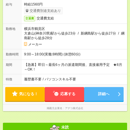
時給1560円
給与
交通費別途支給あり
交通費支給
交通費
横浜市鶴見区
勤務地
大倉山(神奈川県)駅から徒歩23分
/
新綱島駅から徒歩27分
/
綱
島駅から徒歩28分
メーカー
9:00～18:00(実働:8時間) (休憩60分)
勤務時間
【急募】即日～最長6ヶ月の派遣期間後、直接雇用予定 ★8月
期間
～OK！
履歴書不要
/
パソコンスキル不要
特徴
気になる！
応募する
詳細へ
掲載元企業名
アデコ株式会社
未読