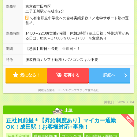
東京都世田谷区
勤務地
二子玉川駅から徒歩2分
＼有名私立中学校への合格実績多数！／進学サポート塾の運
営♪*。
14:00～22:00(実働7時間 休憩1時間) ※土日祝：特別講習があ
勤務時間
る日は、8:30～17:00／9:00～17:30 ※変動あり
【急募】即日～長期 ※即日～！
期間
服装自由
/
シフト勤務
/
パソコンスキル不要
特徴
気になる！
応募する
詳細へ
掲載元企業名
パーソルテンプスタッフ株式会社
掲載日：2026.08.04
未読
NEW
正社員前提＊【昇給制度あり】マイカー通勤
OK！成田駅！お客様対応+事務！
紹介予定派遣
職種未経験OK
ブランクOK
WEB登録・面接OK