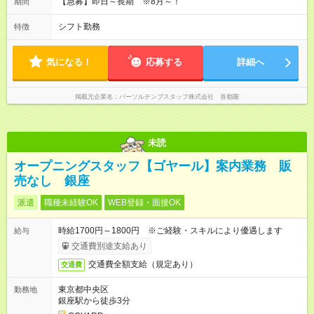
【急募】即日～長期 ※8月～！
期間
シフト勤務
特徴
気になる！
応募する
詳細へ
掲載元企業名
パーソルテンプスタッフ株式会社 首都圏
未読
オープニングスタッフ【ゴヤール】案内業務 販
売なし 銀座
派遣
職種未経験OK
WEB登録・面接OK
時給1700円～1800円 ※ご経験・スキルにより優遇します
給与
交通費別途支給あり
交通費全額支給（規定あり）
交通費
東京都中央区
勤務地
銀座駅から徒歩3分