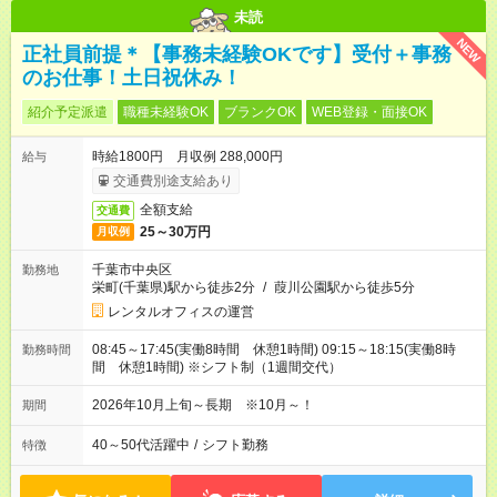
未読
NEW
正社員前提＊【事務未経験OKです】受付＋事務
のお仕事！土日祝休み！
紹介予定派遣
職種未経験OK
ブランクOK
WEB登録・面接OK
時給1800円 月収例 288,000円
給与
交通費別途支給あり
全額支給
交通費
25～30万円
月収例
千葉市中央区
勤務地
栄町(千葉県)駅から徒歩2分
/
葭川公園駅から徒歩5分
レンタルオフィスの運営
08:45～17:45(実働8時間 休憩1時間) 09:15～18:15(実働8時
勤務時間
間 休憩1時間) ※シフト制（1週間交代）
2026年10月上旬～長期 ※10月～！
期間
40～50代活躍中
/
シフト勤務
特徴