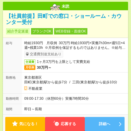
未読
【社員前提】田町での窓口・ショールーム・カウ
ンター受付
紹介予定派遣
ブランクOK
WEB登録・面接OK
時給1930円 月収例 30万円 時給1930円×実働7h30m×週5日×4
給与
週+残業10h ※月収例を保証するものではありません。※給与即
受取りサービス利用可（利用条件有）
交通費別途支給あり
1ヶ月3万円を上限として実費支給
交通費
30万円～
月収例
東京都港区
勤務地
田町(東京都)駅から徒歩7分
/
三田(東京都)駅から徒歩10分
不動産業
09:00-17:30（休憩60分）実働7時間30分
勤務時間
即日～長期
期間
気になる！
応募する
詳細へ