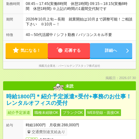
08:45～17:45(実働8時間 休憩1時間) 09:15～18:15(実働8時
勤務時間
間 休憩1時間) ※上記の時間の1週間交代制です
2026年10月上旬～長期 就業開始は10月まで調整可能！ご相談
期間
下さい ※10月～！
40～50代活躍中
/
シフト勤務
/
パソコンスキル不要
特徴
気になる！
応募する
詳細へ
掲載元企業名
パーソルテンプスタッフ株式会社
掲載日：2026.07.30
未読
時給1800円＊紹介予定派遣×受付+事務のお仕事！
レンタルオフィスの受付
紹介予定派遣
職種未経験OK
ブランクOK
WEB登録・面接OK
時給1800円 月収例 288,000円
給与
交通費別途支給あり