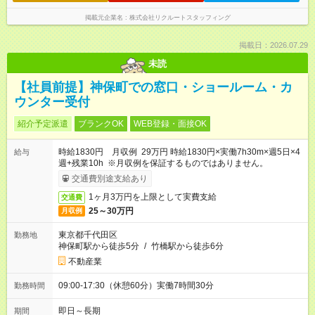
掲載元企業名
株式会社リクルートスタッフィング
掲載日：2026.07.29
未読
【社員前提】神保町での窓口・ショールーム・カ
ウンター受付
紹介予定派遣
ブランクOK
WEB登録・面接OK
時給1830円 月収例 29万円 時給1830円×実働7h30m×週5日×4
給与
週+残業10h ※月収例を保証するものではありません。
交通費別途支給あり
1ヶ月3万円を上限として実費支給
交通費
25～30万円
月収例
東京都千代田区
勤務地
神保町駅から徒歩5分
/
竹橋駅から徒歩6分
不動産業
09:00-17:30（休憩60分）実働7時間30分
勤務時間
即日～長期
期間