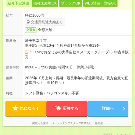
紹介予定派遣
職種未経験OK
ブランクOK
WEB登録・面接OK
時給1600円
給与
交通費別途支給あり
全額支給
交通費
埼玉県幸手市
勤務地
幸手駅から車10分
/
杉戸高野台駅から車13分
＼ＣＭでおなじみの大手自動車メーカーグループ♪／中古車販
売
09:00～17:50(実働7時間50分 休憩1時間)
勤務時間
2026年10月上旬～長期 最長半年の派遣期間後、双方合意で直
期間
接雇用へ！ ※10月～！
シフト勤務
/
パソコンスキル不要
特徴
気になる！
応募する
詳細へ
掲載元企業名
パーソルテンプスタッフ株式会社 首都圏