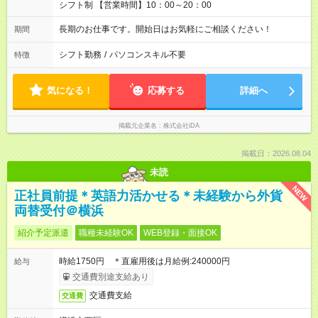
シフト制 【営業時間】10：00～20：00
長期のお仕事です。開始日はお気軽にご相談ください！
期間
シフト勤務
/
パソコンスキル不要
特徴
気になる！
応募する
詳細へ
掲載元企業名
株式会社iDA
掲載日：2026.08.04
未読
NEW
正社員前提＊英語力活かせる＊未経験から外貨
両替受付＠横浜
紹介予定派遣
職種未経験OK
WEB登録・面接OK
時給1750円 ＊直雇用後は月給例:240000円
給与
交通費別途支給あり
交通費支給
交通費