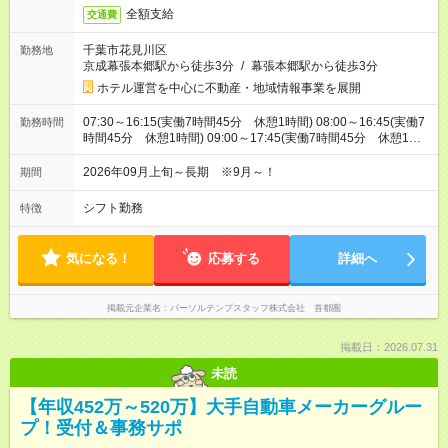
全額支給
交通費
千葉市花見川区
勤務地
京成幕張本郷駅から徒歩3分
/
幕張本郷駅から徒歩3分
ホテル運営を中心に不動産・地域情報事業を展開
07:30～16:15(実働7時間45分 休憩1時間) 08:00～16:45(実働7
勤務時間
時間45分 休憩1時間) 09:00～17:45(実働7時間45分 休憩1時
間)
2026年09月上旬～長期 ※9月～！
期間
シフト勤務
特徴
気になる！
応募する
詳細へ
掲載元企業名
パーソルテンプスタッフ株式会社 首都圏
掲載日：2026.07.31
未読
【年収452万～520万】大手自動車メーカーグルー
プ！受付＆事務サポ