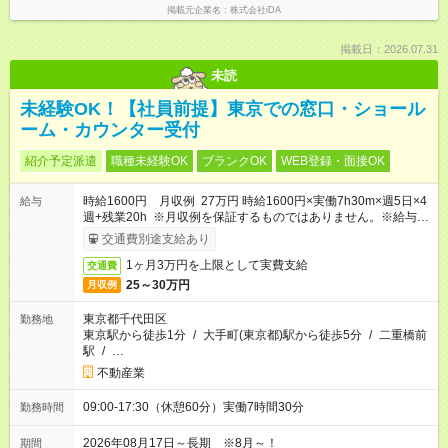
掲載元企業名
株式会社iDA
掲載日：2026.07.31
未読
未経験OK！【社員前提】東京での窓口・ショール
ーム・カウンター受付
紹介予定派遣
職種未経験OK
ブランクOK
WEB登録・面接OK
時給1600円 月収例 27万円 時給1600円×実働7h30m×週5日×4
給与
週+残業20h ※月収例を保証するものではありません。※給与即
受取りサービス利用可（利用条件有）
交通費別途支給あり
1ヶ月3万円を上限として実費支給
交通費
25～30万円
月収例
東京都千代田区
勤務地
東京駅から徒歩1分
/
大手町(東京都)駅から徒歩5分
/
二重橋前
駅
/
…
不動産業
09:00-17:30（休憩60分）実働7時間30分
勤務時間
2026年08月17日～長期 ※8月～！
期間