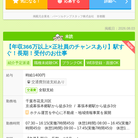
気になる！
応募する
詳細へ
掲載元企業名
パーソルテンプスタッフ株式会社 首都圏
掲載日：2026.08.03
未読
NEW
【年収366万以上×正社員のチャンスあり】駅す
ぐ！長期！受付のお仕事
紹介予定派遣
職種未経験OK
ブランクOK
WEB登録・面接OK
時給1400円
給与
交通費別途支給あり
全額支給
交通費
千葉市花見川区
勤務地
京成幕張本郷駅から徒歩3分
/
幕張本郷駅から徒歩3分
ホテル運営を中心に不動産・地域情報事業を展開
07:30～16:15(実働7時間45分 休憩1時間) 08:00～16:45(実働7
勤務時間
時間45分 休憩1時間) 09:00～17:45(実働7時間45分 休憩1時
間)