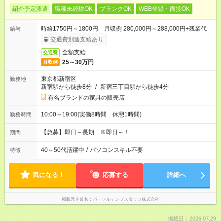
紹介予定派遣
職種未経験OK
ブランクOK
WEB登録・面接OK
時給1750円～1800円 月収例 280,000円～288,000円+残業代
給与
交通費別途支給あり
全額支給
交通費
25～30万円
月収例
東京都新宿区
勤務地
新宿駅から徒歩8分
/
新宿三丁目駅から徒歩4分
有名ブランドの家具の販売店
10:00～19:00(実働8時間 休憩1時間)
勤務時間
【急募】即日～長期 ※即日～！
期間
40～50代活躍中
/
パソコンスキル不要
特徴
気になる！
応募する
詳細へ
掲載元企業名
パーソルテンプスタッフ株式会社
掲載日：2026.07.29