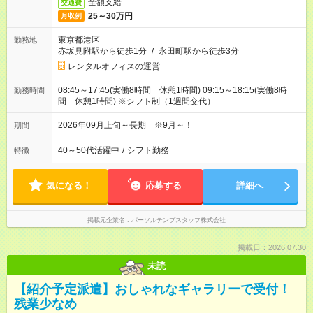
全額支給
交通費
25～30万円
月収例
東京都港区
勤務地
赤坂見附駅から徒歩1分
/
永田町駅から徒歩3分
レンタルオフィスの運営
08:45～17:45(実働8時間 休憩1時間) 09:15～18:15(実働8時
勤務時間
間 休憩1時間) ※シフト制（1週間交代）
2026年09月上旬～長期 ※9月～！
期間
40～50代活躍中
/
シフト勤務
特徴
気になる！
応募する
詳細へ
掲載元企業名
パーソルテンプスタッフ株式会社
掲載日：2026.07.30
未読
【紹介予定派遣】おしゃれなギャラリーで受付！
残業少なめ