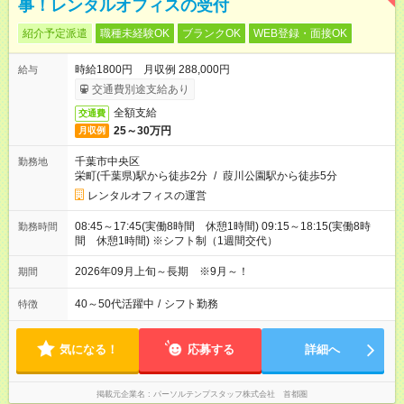
事！レンタルオフィスの受付
紹介予定派遣
職種未経験OK
ブランクOK
WEB登録・面接OK
時給1800円 月収例 288,000円
給与
交通費別途支給あり
全額支給
交通費
25～30万円
月収例
千葉市中央区
勤務地
栄町(千葉県)駅から徒歩2分
/
葭川公園駅から徒歩5分
レンタルオフィスの運営
08:45～17:45(実働8時間 休憩1時間) 09:15～18:15(実働8時
勤務時間
間 休憩1時間) ※シフト制（1週間交代）
2026年09月上旬～長期 ※9月～！
期間
40～50代活躍中
/
シフト勤務
特徴
気になる！
応募する
詳細へ
掲載元企業名
パーソルテンプスタッフ株式会社 首都圏