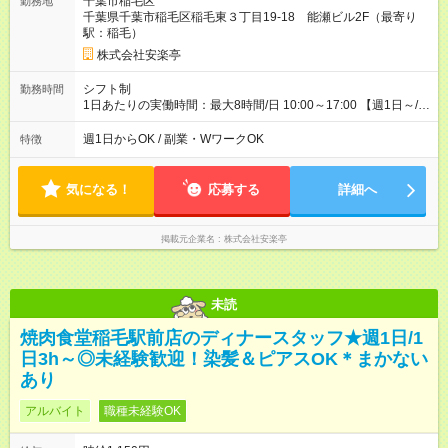
千葉市稲毛区
勤務地
千葉県千葉市稲毛区稲毛東３丁目19-18 能瀬ビル2F（最寄り
駅：稲毛）
株式会社安楽亭
シフト制
勤務時間
1日あたりの実働時間：最大8時間/日 10:00～17:00 【週1日～/1
日3時間～OK！】 ＊レギュラー勤務ももちろん大歓迎！ 「子ど
ものお迎えまでの時間」 「ランチタイムだけ」 など、家庭の予
週1日からOK / 副業・WワークOK
特徴
定に合わせやすいシフト制！ ※ディナータイムの勤務希望も相
談可能◎
気になる！
応募する
詳細へ
掲載元企業名
株式会社安楽亭
未読
焼肉食堂稲毛駅前店のディナースタッフ★週1日/1
日3h～◎未経験歓迎！染髪＆ピアスOK＊まかない
あり
アルバイト
職種未経験OK