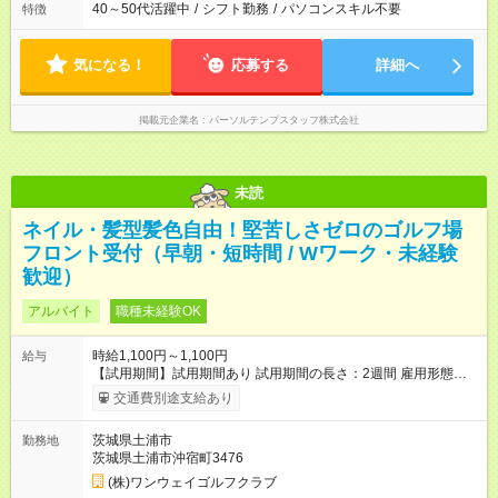
40～50代活躍中
/
シフト勤務
/
パソコンスキル不要
特徴
気になる！
応募する
詳細へ
掲載元企業名
パーソルテンプスタッフ株式会社
未読
ネイル・髪型髪色自由！堅苦しさゼロのゴルフ場
フロント受付（早朝・短時間 / Wワーク・未経験
歓迎）
アルバイト
職種未経験OK
時給1,100円～1,100円
給与
【試用期間】試用期間あり 試用期間の長さ：2週間 雇用形態、
給与は本採用時と同じです。
交通費別途支給あり
茨城県土浦市
勤務地
茨城県土浦市沖宿町3476
(株)ワンウェイゴルフクラブ