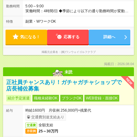
5:00～9:00
勤務時間
実働時間：4時間/日 ◆季節により以下の通り勤務時間が変動しま
す。 ・11月～2月：6時～9時 ・3月、4月、9月、10月：5時～9
時 ・5月～8月：4時～9時
副業・WワークOK
特徴
気になる！
応募する
詳細へ
掲載元企業名
(株)ワンウェイゴルフクラブ
掲載日：2026.08.04
未読
NEW
正社員チャンスあり！ガチャガチャショップで
店長補佐募集
紹介予定派遣
職種未経験OK
ブランクOK
WEB登録・面接OK
時給1600円 月収例 256,000円+残業代
給与
交通費別途支給あり
全額支給
交通費
25～30万円
月収例