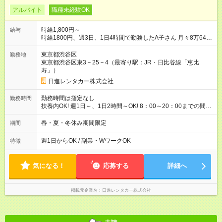
アルバイト
職種未経験OK
時給1,800円～
給与
時給1800円、週3日、1日4時間で勤務したA子さん 月々8万6400
円収入（月4週換算で計算した目安金額です） 【試用期間】試用
期間なし
東京都渋谷区
勤務地
東京都渋谷区東3－25－4（最寄り駅：JR・日比谷線「恵比
寿」）
日進レンタカー株式会社
勤務時間は指定なし
勤務時間
扶養内OK! 週1日～、1日2時間～OK! 8：00～20：00までの間
で、1～8時間 2か月限定、 1ヶ月、100時間まで
春・夏・冬休み期間限定
期間
週1日からOK / 副業・WワークOK
特徴
気になる！
応募する
詳細へ
掲載元企業名
日進レンタカー株式会社