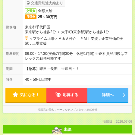
交通費別途支給あり
全額支給
交通費
25～30万円
月収例
東京都千代田区
勤務地
東京駅から徒歩2分
/
大手町(東京都)駅から徒歩1分
＜プライム上場＞Ｍ＆Ａ仲介，ＰＭＩ支援，企業評価の実
施，上場支援
09:00～17:30(実働7時間30分 休憩1時間) ※正社員登用後はフ
勤務時間
レックス勤務可能です！
【急募】即日～長期 ※即日～！
期間
40～50代活躍中
特徴
気になる！
応募する
詳細へ
掲載元企業名
パーソルテンプスタッフ株式会社
掲載日：2026.07.06
未読