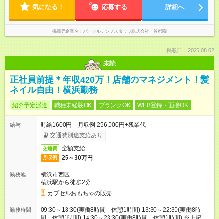
気になる！
応募する
詳細へ
掲載元企業名
パーソルテンプスタッフ株式会社 首都圏
掲載日：2026.08.02
未読
正社員前提＊年収420万！店舗のマネジメント！髪
ネイル自由！横浜勤務
紹介予定派遣
職種未経験OK
ブランクOK
WEB登録・面接OK
時給1600円 月収例 256,000円+残業代
給与
交通費別途支給あり
全額支給
交通費
25～30万円
月収例
横浜市西区
勤務地
横浜駅から徒歩2分
カプセルおもちゃの販売
09:30～18:30(実働8時間 休憩1時間) 13:30～22:30(実働8時
勤務時間
間 休憩1時間) 14:30～23:30(実働8時間 休憩1時間) ※上記は