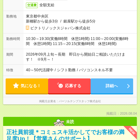
全額支給
交通費
東京都中央区
勤務地
新橋駅から徒歩3分
/
銀座駅から徒歩5分
ビクトリノックスジャパン株式会社
10:30～19:30(実働8時間 休憩1時間) 11:00～20:00(実働8時
勤務時間
間 休憩1時間) 11:15～20:15(実働8時間 休憩1時間)
2026年09月上旬～長期 即日から開始日ご相談いただけま
期間
す！ ※9月～！
40～50代活躍中
/
シフト勤務
/
パソコンスキル不要
特徴
気になる！
応募する
詳細へ
掲載元企業名
パーソルテンプスタッフ株式会社
掲載日：2026.08.04
未読
NEW
正社員前提＊コミュスキ活かしてでお客様の満
足度Up！【営業さんのサポート】