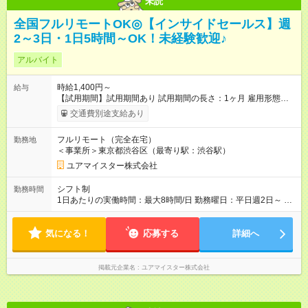
未読
全国フルリモートOK◎【インサイドセールス】週
2～3日・1日5時間～OK！未経験歓迎♪
アルバイト
時給1,400円～
給与
【試用期間】試用期間あり 試用期間の長さ：1ヶ月 雇用形態、
給与は本採用時と同じです。
交通費別途支給あり
フルリモート（完全在宅）
勤務地
＜事業所＞東京都渋谷区（最寄り駅：渋谷駅）
ユアマイスター株式会社
シフト制
勤務時間
1日あたりの実働時間：最大8時間/日 勤務曜日：平日週2日～ 勤
務時間：9:00～18:00の間で5時間～ご勤務いただける方 柔軟に
対応できますのでお気軽にご相談ください♪
気になる！
応募する
詳細へ
掲載元企業名
ユアマイスター株式会社