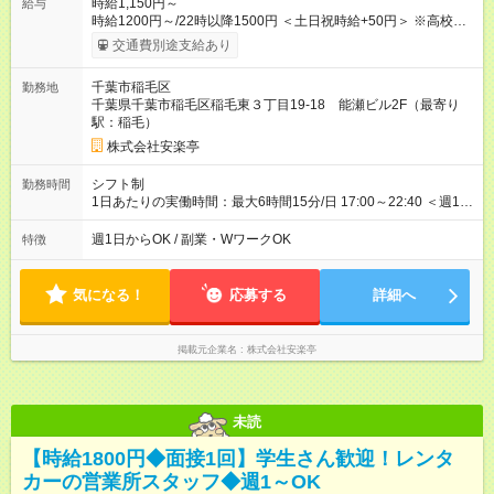
時給1,150円～
給与
時給1200円～/22時以降1500円 ＜土日祝時給+50円＞ ※高校生
時給1150円 【試用期間】試用期間あり 試用期間の長さ：12ヶ
交通費別途支給あり
月 雇用形態、給与は本採用時と同じです。 ※最大12ヶ月の間
で、合計30時間の試用期間（研修期間）があります。
千葉市稲毛区
勤務地
千葉県千葉市稲毛区稲毛東３丁目19-18 能瀬ビル2F（最寄り
駅：稲毛）
株式会社安楽亭
シフト制
勤務時間
1日あたりの実働時間：最大6時間15分/日 17:00～22:40 ＜週1日
～/短時間OK！＞ ※18歳未満・高校生は21:30までの勤務 ・シフ
トは自己申告制だから私生活優先でOK◎ ・週1日もあれば週5日
週1日からOK / 副業・WワークOK
特徴
でがっつり勤務もOK！ 「Ｗワークで収入増やしたい」 「副業と
して短時間」など希望に合わせて働けます！
気になる！
応募する
詳細へ
掲載元企業名
株式会社安楽亭
未読
【時給1800円◆面接1回】学生さん歓迎！レンタ
カーの営業所スタッフ◆週1～OK