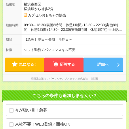
横浜市西区
勤務地
横浜駅から徒歩2分
カプセルおもちゃの販売
09:30～18:30(実働8時間 休憩1時間) 13:30～22:30(実働8時
勤務時間
間 休憩1時間) 14:30～23:30(実働8時間 休憩1時間) ※上記は
一例です。9:30～23:30の中でシフト制です
【急募】即日～長期 ※即日～！
期間
シフト勤務
/
パソコンスキル不要
特徴
気になる！
応募する
詳細へ
掲載元企業名
パーソルテンプスタッフ株式会社 首都圏
こちらの条件も追加しませんか？
今が狙い目！急募
来社不要！WEB登録／面接OK