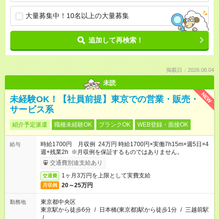
大量募集中！10名以上の大量募集
追加して再検索！
掲載日：2026.08.04
未読
NEW
未経験OK！【社員前提】東京での営業・販売・
サービス系
紹介予定派遣
職種未経験OK
ブランクOK
WEB登録・面接OK
時給1700円 月収例 24万円 時給1700円×実働7h15m×週5日×4
給与
週+残業2h ※月収例を保証するものではありません。
交通費別途支給あり
1ヶ月3万円を上限として実費支給
交通費
20～25万円
月収例
東京都中央区
勤務地
東京駅から徒歩6分
/
日本橋(東京都)駅から徒歩1分
/
三越前駅
/
…