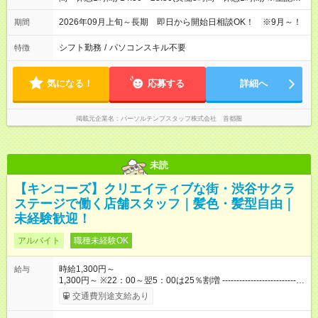
一例です。9:30～23:30の中でシフト制です
2026年09月上旬～長期 即日から開始日相談OK！ ※9月～！
期間
シフト勤務
/
パソコンスキル不要
特徴
気になる！
応募する
詳細へ
掲載元企業名
パーソルテンプスタッフ株式会社 首都圏
未読
【キンコーズ】クリエイティブな街・渋谷サクラ
ステージで働く店舗スタッフ｜髪色・髪型自由｜
未経験歓迎！
アルバイト
職種未経験OK
時給1,300円～
給与
1,300円～ ※22：00～翌5：00は25％割増 -----------------------------
---------------------------- ・配送スタッフは＋50円手当として加算さ
交通費別途支給あり
れます。 ・6か月ごとの業務評価で昇給あり！頑張っている人、
スキルがある人にしっかり応えます！ ・経験に応じて早ければ