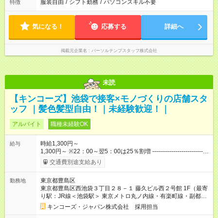
服装自由
/
シフト勤務
/
パソコンスキル不要
特徴
気になる！
応募する
詳細へ
掲載元企業名
パーソルテンプスタッフ株式会社
未読
【キンコーズ】池袋で接客×モノづくりの店舗スタ
ッフ ｜髪色髪型自由！｜未経験歓迎！｜
アルバイト
職種未経験OK
時給1,300円～
給与
1,300円～ ※22：00～翌5：00は25％割増 -----------------------------
---------------------------- ・配送スタッフは＋50円手当として加算さ
交通費別途支給あり
れます。 ・6か月ごとの業務評価で昇給あり！頑張っている人、
スキルがある人にしっかり応えます！ ・経験に応じて早ければ
東京都豊島区
勤務地
入社2か月後に時給が上がる可能性もあります。 【試用期間】試
東京都豊島区西池袋３丁目２８－１ 藤久ビル西２号館 1F（最寄
用期間あり 試用期間の長さ：2ヶ月 雇用形態、給与は本採用時
り駅：JR線＜池袋駅＞ 東京メトロ丸ノ内線・有楽町線・副都心
と同じです。
線＜池袋駅＞）
キンコーズ・ジャパン株式会社 採用担当