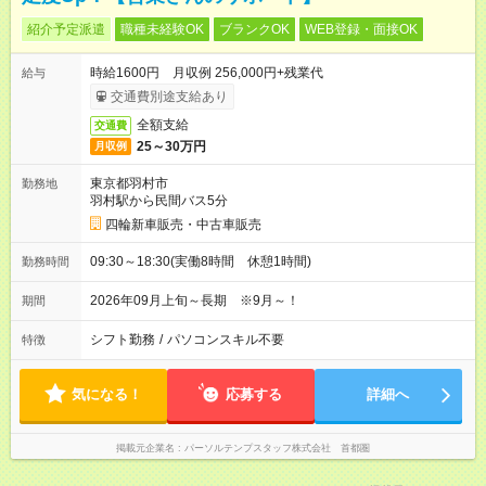
紹介予定派遣
職種未経験OK
ブランクOK
WEB登録・面接OK
時給1600円 月収例 256,000円+残業代
給与
交通費別途支給あり
全額支給
交通費
25～30万円
月収例
東京都羽村市
勤務地
羽村駅から民間バス5分
四輪新車販売・中古車販売
09:30～18:30(実働8時間 休憩1時間)
勤務時間
2026年09月上旬～長期 ※9月～！
期間
シフト勤務
/
パソコンスキル不要
特徴
気になる！
応募する
詳細へ
掲載元企業名
パーソルテンプスタッフ株式会社 首都圏