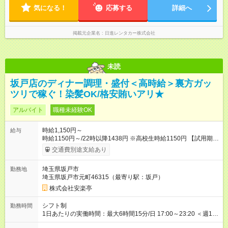
気になる！
応募する
詳細へ
掲載元企業名
日進レンタカー株式会社
未読
坂戸店のディナー調理・盛付＜高時給＞裏方ガッ
ツリで稼ぐ！染髪OK/格安賄いアリ★
アルバイト
職種未経験OK
時給1,150円～
給与
時給1150円～/22時以降1438円 ※高校生時給1150円 【試用期
間】試用期間あり 試用期間の長さ：12ヶ月 雇用形態、給与は本
交通費別途支給あり
採用時と同じです。 ※最大12ヶ月の間で、合計30時間の試用期
間（研修期間）があります。
埼玉県坂戸市
勤務地
埼玉県坂戸市元町46315（最寄り駅：坂戸）
株式会社安楽亭
シフト制
勤務時間
1日あたりの実働時間：最大6時間15分/日 17:00～23:20 ＜週1日
～/短時間OK！＞ ※18歳未満・高校生は21:30までの勤務 ・シフ