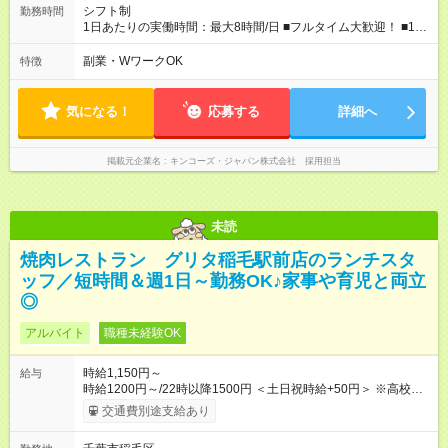
シフト制
勤務時間
1日あたりの実働時間：最大8時間/日 ■フルタイム大歓迎！ ■1日
6時間以上、週4日からOK ■シフト例 ※状況に応じて要相談 実
働8時間例：9:00～18:00、11:00～20:00 実働6時間例：11:00～
副業・WワークOK
特徴
17:00、12:00～18:00
気になる！
応募する
詳細へ
掲載元企業名
キンコーズ・ジャパン株式会社 採用担当
未読
焼肉レストラン グリタ稲毛駅前店のランチスタ
ッフ／短時間＆週1日～勤務OK♪家事や育児と両立
◎
アルバイト
職種未経験OK
時給1,150円～
給与
時給1200円～/22時以降1500円 ＜土日祝時給+50円＞ ※高校生
時給1150円 【試用期間】試用期間あり 試用期間の長さ：12ヶ
交通費別途支給あり
月 雇用形態、給与は本採用時と同じです。 ※最大12ヶ月の間
で、合計30時間の試用期間（研修期間）があります。