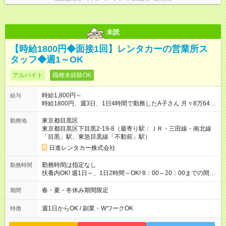
未読
【時給1800円◆面接1回】レンタカーの営業所ス
タッフ◆週1～OK
アルバイト
職種未経験OK
時給1,800円～
給与
時給1800円、週3日、1日4時間で勤務したA子さん 月々8万6400
円収入（月4週換算で計算した目安金額です） 【試用期間】試用
期間なし
東京都目黒区
勤務地
東京都目黒区下目黒2-19-8（最寄り駅：ＪＲ・三田線・南北線
「目黒」駅、東急目黒線「不動前」駅）
日進レンタカー株式会社
勤務時間は指定なし
勤務時間
扶養内OK! 週1日～、1日2時間～OK! 8：00～20：00までの間
で、1～8時間 2か月限定、 1ヶ月、100時間まで
春・夏・冬休み期間限定
期間
週1日からOK / 副業・WワークOK
特徴