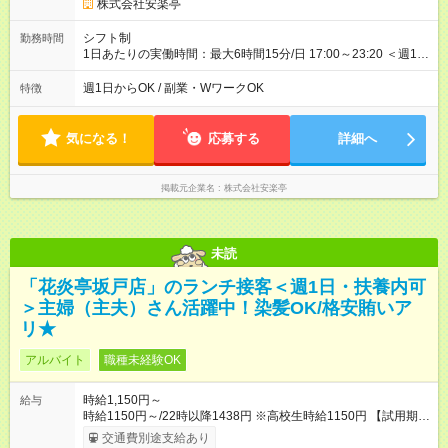
株式会社安楽亭
シフト制
勤務時間
1日あたりの実働時間：最大6時間15分/日 17:00～23:20 ＜週1日
～/短時間OK！＞ ※18歳未満・高校生は21:30までの勤務 ・シフ
トは自己申告制だから私生活優先でOK◎ ・週1日もあれば週5日
週1日からOK / 副業・WワークOK
特徴
でがっつり勤務もOK！ 「Ｗワークで収入増やしたい」 「副業と
して短時間」など希望に合わせて働けます！
気になる！
応募する
詳細へ
掲載元企業名
株式会社安楽亭
未読
「花炎亭坂戸店」のランチ接客＜週1日・扶養内可
＞主婦（主夫）さん活躍中！染髪OK/格安賄いア
リ★
アルバイト
職種未経験OK
時給1,150円～
給与
時給1150円～/22時以降1438円 ※高校生時給1150円 【試用期
間】試用期間あり 試用期間の長さ：12ヶ月 雇用形態、給与は本
交通費別途支給あり