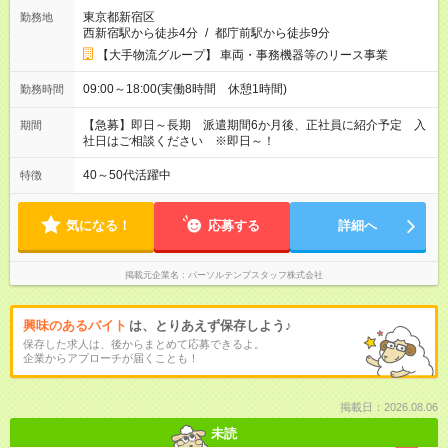
東京都新宿区
勤務地
西新宿駅から徒歩4分
/
都庁前駅から徒歩9分
【大手物流グループ】 車両・事務機器等のリース事業
09:00～18:00(実働8時間 休憩1時間)
勤務時間
【急募】即日～長期 派遣期間6か月後、正社員に紹介予定 入
期間
社日はご相談ください ※即日～！
40～50代活躍中
特徴
気になる！
応募する
詳細へ
掲載元企業名
パーソルテンプスタッフ株式会社
興味のあるバイト
は、とりあえず保存しよう♪
保存した求人は、後からまとめて応募できるよ。
企業からアプローチが届くことも！
掲載日：2026.08.06
未読