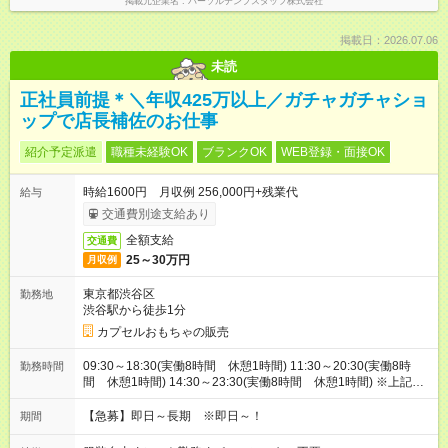
掲載元企業名
パーソルテンプスタッフ株式会社
掲載日：2026.07.06
未読
正社員前提＊＼年収425万以上／ガチャガチャショ
ップで店長補佐のお仕事
紹介予定派遣
職種未経験OK
ブランクOK
WEB登録・面接OK
時給1600円 月収例 256,000円+残業代
給与
交通費別途支給あり
全額支給
交通費
25～30万円
月収例
東京都渋谷区
勤務地
渋谷駅から徒歩1分
カプセルおもちゃの販売
09:30～18:30(実働8時間 休憩1時間) 11:30～20:30(実働8時
勤務時間
間 休憩1時間) 14:30～23:30(実働8時間 休憩1時間) ※上記は
一例です。9:30～23:30の中でシフト制。
【急募】即日～長期 ※即日～！
期間