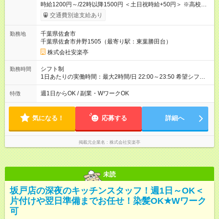
時給1200円～/22時以降1500円 ＜土日祝時給+50円＞ ※高校生
時給1150円 【試用期間】試用期間あり 試用期間の長さ：12ヶ
交通費別途支給あり
月 雇用形態、給与は本採用時と同じです。 ※最大12ヶ月の間
で、合計30時間の試用期間（研修期間）があります。
千葉県佐倉市
勤務地
千葉県佐倉市井野1505（最寄り駅：東葉勝田台）
株式会社安楽亭
シフト制
勤務時間
1日あたりの実働時間：最大2時間/日 22:00～23:50 希望シフト
制！ 週1日～・1日3時間～OK！ ※18歳未満・高校生は21:30ま
での勤務 ＊短時間OK！学業と両立◎ ＊週4日以上のしっかり勤
週1日からOK / 副業・WワークOK
特徴
務も大歓迎！ ＊週末だけのシフトもOK！ ※テスト期間や長期休
暇の予定に合わせてのシフト相談も可能！
気になる！
応募する
詳細へ
掲載元企業名
株式会社安楽亭
未読
坂戸店の深夜のキッチンスタッフ！週1日～OK＜
片付けや翌日準備までお任せ！染髪OK★Wワーク
可