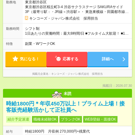
東京都渋谷区
勤務地
入社2か月後に時給が上がる可能性もあります。 【試用期間】試
東京都渋谷区桜丘町3-4 渋谷サクラステージ SAKURAサイド
用期間あり 試用期間の長さ：2ヶ月 雇用形態、給与は本採用時
3F（最寄り駅：・JR線＜渋谷駅＞・ 東急東横線・田園都市線・
と同じです。
東京メトロ銀座線・半蔵門線・副都心線＜渋谷駅＞・ 京王井の
キンコーズ・ジャパン株式会社 採用担当
頭線＜渋谷駅＞）
シフト制
勤務時間
1日あたりの実働時間：最大8時間/日 ■フルタイム大歓迎！ ■1日
6時間以上、週4日からOK ■シフト例 ※状況に応じて要相談 実
働8時間例：9:00～18:00、11:00～20:00 実働6時間例：11:00～
副業・WワークOK
特徴
17:00、12:00～18:00
気になる！
応募する
詳細へ
掲載元企業名
キンコーズ・ジャパン株式会社 採用担当
掲載日：2026.07.30
未読
時給1800円＊年収450万以上！プライム上場！接
客販売経験活かして正社員へ
紹介予定派遣
職種未経験OK
ブランクOK
WEB登録・面接OK
時給1800円 月収例 270,000円+残業代
給与