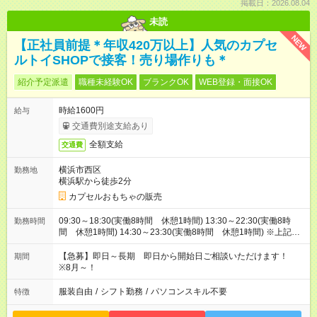
掲載日：2026.08.04
未読
NEW
【正社員前提＊年収420万以上】人気のカプセ
ルトイSHOPで接客！売り場作りも＊
紹介予定派遣
職種未経験OK
ブランクOK
WEB登録・面接OK
時給1600円
給与
交通費別途支給あり
全額支給
交通費
横浜市西区
勤務地
横浜駅から徒歩2分
カプセルおもちゃの販売
09:30～18:30(実働8時間 休憩1時間) 13:30～22:30(実働8時
勤務時間
間 休憩1時間) 14:30～23:30(実働8時間 休憩1時間) ※上記は
一例です。9:30～23:30の中でシフト制です
【急募】即日～長期 即日から開始日ご相談いただけます！
期間
※8月～！
服装自由
/
シフト勤務
/
パソコンスキル不要
特徴