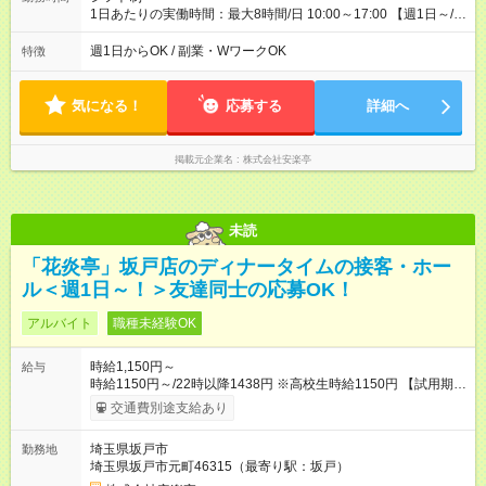
1日あたりの実働時間：最大8時間/日 10:00～17:00 【週1日～/1
日3時間～OK！】 ＊レギュラー勤務ももちろん大歓迎！ 「子ど
ものお迎えまでの時間」 「ランチタイムだけ」 など、家庭の予
週1日からOK / 副業・WワークOK
特徴
定に合わせやすいシフト制！ ※ディナータイムの勤務希望も相
談可能◎
気になる！
応募する
詳細へ
掲載元企業名
株式会社安楽亭
未読
「花炎亭」坂戸店のディナータイムの接客・ホー
ル＜週1日～！＞友達同士の応募OK！
アルバイト
職種未経験OK
時給1,150円～
給与
時給1150円～/22時以降1438円 ※高校生時給1150円 【試用期
間】試用期間あり 試用期間の長さ：12ヶ月 雇用形態、給与は本
交通費別途支給あり
採用時と同じです。 ※最大12ヶ月の間で、合計30時間の試用期
間（研修期間）があります。
埼玉県坂戸市
勤務地
埼玉県坂戸市元町46315（最寄り駅：坂戸）