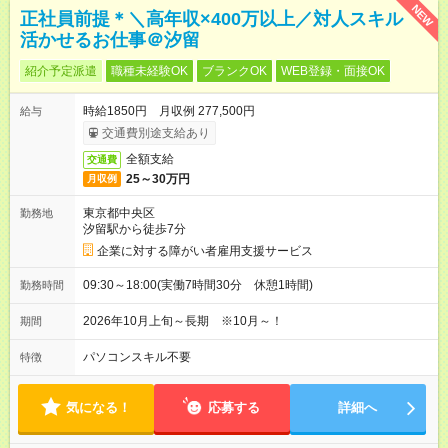
NEW
正社員前提＊＼高年収×400万以上／対人スキル
活かせるお仕事＠汐留
紹介予定派遣
職種未経験OK
ブランクOK
WEB登録・面接OK
時給1850円 月収例 277,500円
給与
交通費別途支給あり
全額支給
交通費
25～30万円
月収例
東京都中央区
勤務地
汐留駅から徒歩7分
企業に対する障がい者雇用支援サービス
09:30～18:00(実働7時間30分 休憩1時間)
勤務時間
2026年10月上旬～長期 ※10月～！
期間
パソコンスキル不要
特徴
気になる！
応募する
詳細へ