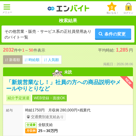
0
メニュー
気になる！
ログイン
検索結果
その他営業・販売・サービス系の正社員登用あり
条件の変更
のバイト一覧
2032
1,285
件中
1
～
50
件表示
平均時給:
円
新着順
時給順
人気順
掲載日：2026.08.06
未読
NEW
「新規営業なし！」社員の方への商品説明やメ
ールやりとりなど
紹介予定派遣
WEB登録・面接OK
時給1750円 月収例 280,000円+残業代
給与
交通費別途支給あり
全額支給
交通費
25～30万円
月収例