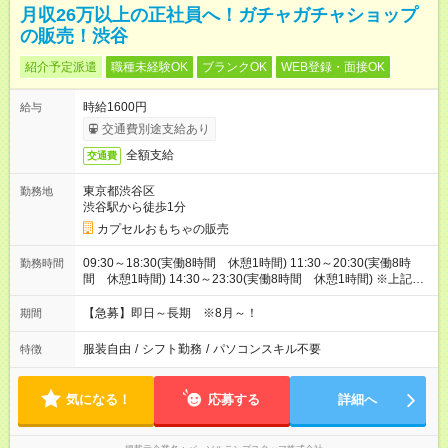
月収26万以上の正社員へ！ガチャガチャショップ
の販売！渋谷
紹介予定派遣
職種未経験OK
ブランクOK
WEB登録・面接OK
時給1600円
給与
交通費別途支給あり
全額支給
交通費
東京都渋谷区
勤務地
渋谷駅から徒歩1分
カプセルおもちゃの販売
09:30～18:30(実働8時間 休憩1時間) 11:30～20:30(実働8時
勤務時間
間 休憩1時間) 14:30～23:30(実働8時間 休憩1時間) ※上記は
一例です。9:30～23:30の中でシフト制。
【急募】即日～長期 ※8月～！
期間
服装自由
/
シフト勤務
/
パソコンスキル不要
特徴
気になる！
応募する
詳細へ