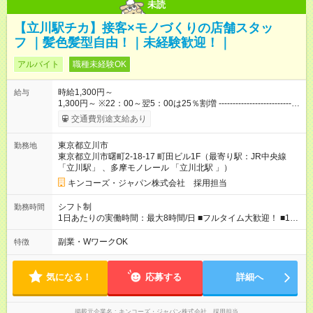
未読
【立川駅チカ】接客×モノづくりの店舗スタッ
フ ｜髪色髪型自由！｜未経験歓迎！｜
アルバイト
職種未経験OK
時給1,300円～
給与
1,300円～ ※22：00～翌5：00は25％割増 -----------------------------
---------------------------- ・配送スタッフは＋50円手当として加算さ
交通費別途支給あり
れます。 ・6か月ごとの業務評価で昇給あり！頑張っている人、
スキルがある人にしっかり応えます！ ・経験に応じて早ければ
東京都立川市
勤務地
入社2か月後に時給が上がる可能性もあります。 【試用期間】試
東京都立川市曙町2‐18‐17 町田ビル1F（最寄り駅：JR中央線
用期間あり 試用期間の長さ：2ヶ月 雇用形態、給与は本採用時
「立川駅」 、多摩モノレール 「立川北駅 」）
と同じです。
キンコーズ・ジャパン株式会社 採用担当
シフト制
勤務時間
1日あたりの実働時間：最大8時間/日 ■フルタイム大歓迎！ ■1日
6時間以上、週4日からOK ■シフト例 ※状況に応じて要相談 実
働8時間例：9:00～18:00、11:00～20:00 実働6時間例：11:00～
副業・WワークOK
特徴
17:00、12:00～18:00
気になる！
応募する
詳細へ
掲載元企業名
キンコーズ・ジャパン株式会社 採用担当