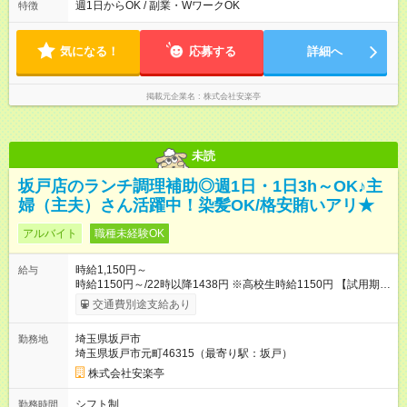
トは自己申告制だから私生活優先でOK◎ ・週1日もあれば週5日
週1日からOK / 副業・WワークOK
特徴
でがっつり勤務もOK！ 「Ｗワークで収入増やしたい」 「副業と
して短時間」など希望に合わせて働けます！
気になる！
応募する
詳細へ
掲載元企業名
株式会社安楽亭
未読
坂戸店のランチ調理補助◎週1日・1日3h～OK♪主
婦（主夫）さん活躍中！染髪OK/格安賄いアリ★
アルバイト
職種未経験OK
時給1,150円～
給与
時給1150円～/22時以降1438円 ※高校生時給1150円 【試用期
間】試用期間あり 試用期間の長さ：12ヶ月 雇用形態、給与は本
交通費別途支給あり
採用時と同じです。 ※最大12ヶ月の間で、合計30時間の試用期
間（研修期間）があります。
埼玉県坂戸市
勤務地
埼玉県坂戸市元町46315（最寄り駅：坂戸）
株式会社安楽亭
シフト制
勤務時間