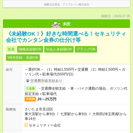
掲載元企業名
アイブレーン株式会社
掲載日：2026.07.28
未読
《未経験OK！》好きな時間選べる！セキュリティ
会社でカンタン金券の仕分け等
派遣
職種未経験OK
社会人未経験OK
ブランクOK
WEB登録・面接OK
～選択OK～ （1）時給1,550円＋交通費 （2）時給1,500円＋ガ
給与
ソリン代＋駐車場代(500円/日)
交通費別途支給あり
・交通費全額支給 ・車・バイク通勤の場合、ガソリン代
交通費
規定支給＋駐車場代
20～25万円
月収例
さいたま市見沼区
勤務地
東大宮駅から車9分
/
七里駅から車9分
/
大和田(埼玉県)駅から
車14分
セキュリティー会社