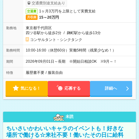
ービス利用可（利用条件有）
交通費別途支給あり
1ヶ月3万円を上限として実費支給
交通費
15～20万円
月収例
東京都千代田区
勤務地
四ツ谷駅から徒歩2分
/
麹町駅から徒歩13分
コンサルタント・シンクタンク
10:00-16:00（休憩60分）実働5時間（残業少なめ！）
勤務時間
2026年09月01日～長期 ※開始日相談OK ※9月～！
期間
履歴書不要
/
服装自由
特徴
気になる！
応募する
詳細へ
未読
ちいさいかわいいキャラのイベントも！好きな
場所で働ける☆来社不要！働いたその日に給料