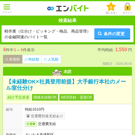
0
メニュー
気になる！
ログイン
検索結果
軽作業（仕分け・ピッキング・検品、商品管理）
条件の変更
の金融関連のバイト一覧
4
1,550
件中
1
～
4
件表示
平均時給:
円
新着順
時給順
人気順
掲載日：2026.08.05
未読
【未経験OK×社員登用前提】大手銀行本社のメー
ル室仕分け
紹介予定派遣
職種未経験OK
WEB登録・面接OK
時給1610円
給与
交通費別途支給あり
交通費支給
交通費
さいたま市浦和区
勤務地