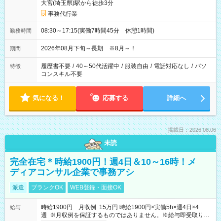
大宮(埼玉県)駅から徒歩3分
事務代行業
08:30～17:15(実働7時間45分 休憩1時間)
勤務時間
2026年08月下旬～長期 ※8月～！
期間
履歴書不要
/
40～50代活躍中
/
服装自由
/
電話対応なし
/
パソ
特徴
コンスキル不要
気になる！
応募する
詳細へ
掲載日：2026.08.06
未読
完全在宅＊時給1900円！週4日＆10～16時！メ
ディアコンサル企業で事務アシ
派遣
ブランクOK
WEB登録・面接OK
時給1900円 月収例 15万円 時給1900円×実働5h×週4日×4
給与
週 ※月収例を保証するものではありません。※給与即受取りサ