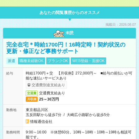
あなたの閲覧履歴からのオススメ
掲載日：2026.08.07
未読
完全在宅＊時給1700円！16時定時！契約状況の
更新・修正など事務サポート
派遣
職種未経験OK
ブランクOK
WEB登録・面接OK
時給1700円＋交 【月収例】272,000円～ ■給与の前払いが可
給与
能な速払いサービスあり
交通費別途支給あり
交通費支給あり
交通費
25～30万円
月収例
東京都品川区
勤務地
五反田駅から徒歩7分
/
大崎広小路駅から徒歩5分
情報通信会社
9:00～16:00 ※休憩60分。10時～18時・10時～19時も相談可
勤務時間
能です。