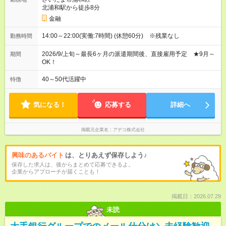
北浦和駅から徒歩8分
金融
14:00～22:00(実働:7時間) (休憩60分) ※残業なし
勤務時間
2026/9/上旬～最長6ヶ月の派遣期間後、直接雇用予定 ★9月～
期間
OK！
40～50代活躍中
特徴
気になる！
応募する
詳細へ
掲載元企業名
アデコ株式会社
興味のあるバイト
は、とりあえず保存しよう♪
保存した求人は、後からまとめて応募できるよ。
企業からアプローチが届くことも！
掲載日：2026.07.29
未読