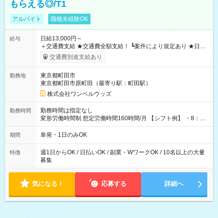
もらえる◎/T1
アルバイト
職種未経験OK
日給13,000円～
給与
＋交通費支給 ★交通費全額支給！ ┗案件により規定あり ★日払
いOK！（規定あり） ┗働いたその日に現金GET♪ お仕事後はコ
交通費別途支給あり
ンビニATMから 日払い分を引き落とせます！ 【試用期間】試
用期間なし
東京都町田市
勤務地
東京都町田市原町田（最寄り駅：町田駅）
株式会社ワンベルウッズ
勤務時間は指定なし
勤務時間
変形労働時間制 想定労働時間160時間/月 【シフト例】 ・8：00
～21：00
単発・1日のみOK
期間
週1日からOK / 日払いOK / 副業・WワークOK / 10名以上の大量
特徴
募集
気になる！
応募する
詳細へ