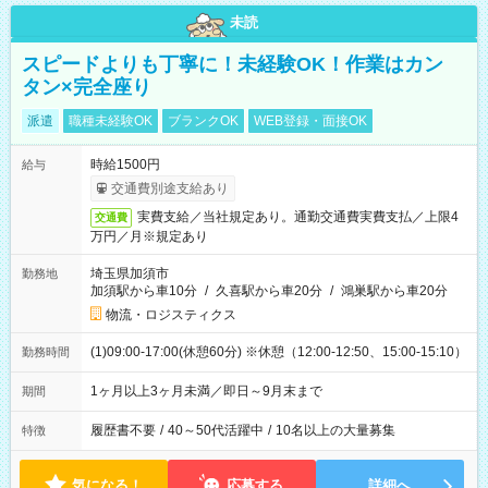
未読
スピードよりも丁寧に！未経験OK！作業はカン
タン×完全座り
派遣
職種未経験OK
ブランクOK
WEB登録・面接OK
時給1500円
給与
交通費別途支給あり
実費支給／当社規定あり。通勤交通費実費支払／上限4
交通費
万円／月※規定あり
埼玉県加須市
勤務地
加須駅から車10分
/
久喜駅から車20分
/
鴻巣駅から車20分
物流・ロジスティクス
(1)09:00-17:00(休憩60分) ※休憩（12:00-12:50、15:00-15:10）
勤務時間
1ヶ月以上3ヶ月未満／即日～9月末まで
期間
履歴書不要
/
40～50代活躍中
/
10名以上の大量募集
特徴
気になる！
応募する
詳細へ