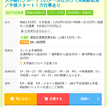
大手銀行グループでのメール仕分け＼未経験歓迎
／午後スタート！力仕事あり
紹介予定派遣
職種未経験OK
ブランクOK
WEB登録・面接OK
時給1,610円 ※月収例：1,610円×20日×7時間＝22.5万円＋残業
給与
代＋交通費 #月収22.5万円以上
交通費別途支給あり
通勤交通費実費支給（上限1.5万円／月）
交通費
20～25万円
月収例
さいたま市浦和区
勤務地
北浦和駅から徒歩8分
/
浦和駅から徒歩20分
/
南与野駅から徒
歩20分
大手銀行グループ企業です
14：00～22：00（休憩は17：45～18：45） ※研修期間（3ヶ
勤務時間
月程度）のみ7：10～15：10の勤務となります。
8月～長期 9月～スタート相談OK！（紹介予定派遣6カ月後、
期間
時給制パートナー社員として採用）
気になる！
応募する
詳細へ