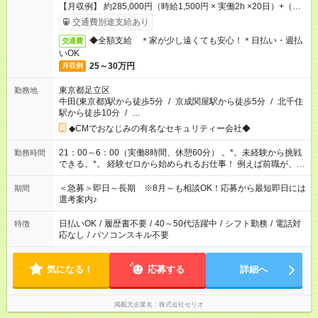
【月収例】 約285,000円（時給1,500円 × 実働2h ×20日）+（時
給1,875円 × 実働6h ×20日）
交通費別途支給あり
◆全額支給 ＊家が少し遠くても安心！＊日払い・週払
交通費
いOK
25～30万円
月収例
東京都足立区
勤務地
牛田(東京都)駅から徒歩5分
/
京成関屋駅から徒歩5分
/
北千住
駅から徒歩10分
/
…
◆CMでおなじみの有名なセキュリティー会社◆
21：00～6：00（実働8時間、休憩60分） 。*。未経験から挑戦
勤務時間
できる。*。 経験ゼロから始められるお仕事！ 例えば前職が、
軽作業/ピッキング/倉庫内作業/フォクリフト/接客/販売/短期・単
発アルバイト/夜勤・ホテルフロントなど いろんな業界の方たち
＜急募＞即日～長期 ※8月～も相談OK！応募から最短即日には
期間
が未経験で入社されて活躍中♪
選考案内♪
日払いOK
/
履歴書不要
/
40～50代活躍中
/
シフト勤務
/
電話対
特徴
応なし
/
パソコンスキル不要
気になる！
応募する
詳細へ
掲載元企業名
株式会社セリオ