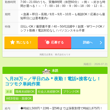
7:00～21:00のうち、実働8時間（休憩60分） ＜例＞ ～好きな時
勤務時間
間が選べる！～ ・7：00～16：00 ・9：00～18：00 ・12：00
～21：00
＜急募＞即日～長期／8月～9月～10月～も相談OK！応募から最
期間
短即日には選考案内♪
日払いOK
/
履歴書不要
/
40～50代活躍中
/
副業・WワークOK
/
特徴
シフト勤務
/
電話対応なし
/
パソコンスキル不要
気になる！
応募する
詳細へ
掲載元企業名
株式会社セリオ
掲載日：2026.07.21
未読
＼月28万～／平日のみ＊夜勤！電話×接客なし！
コツモク単純作業
派遣
職種未経験OK
社会人未経験OK
ブランクOK
WEB登録・面接OK
◆時給1,500円＊22時～翌5時までは深夜割増で時給1,875円！
給与