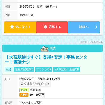
2026/09/01～長期 ※9月～！
期間
履歴書不要
特徴
気になる！
応募する
詳細へ
掲載日：2026.08.06
未読
【大宮駅徒歩すぐ】長期×安定！事務センタ
ー！電話ナシ
派遣
職種未経験OK
ブランクOK
WEB登録・面接OK
時給1300円 月収例 201,500円
給与
交通費別途支給あり
全額支給
交通費
20～25万円
月収例
さいたま市大宮区
勤務地