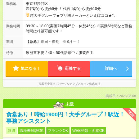
東京都渋谷区
勤務地
渋谷駅から徒歩6分
/
代官山駅から徒歩10分
超大手グループ★プリ機メーカーといえばココ★*。
09:30～18:00(実働7時間45分 休憩45分) ※実動6時間など勤務
勤務時間
時間は相談可能です！
【急募】即日～長期 ※8月～！
期間
履歴書不要
/
40～50代活躍中
/
服装自由
特徴
気になる！
応募する
詳細へ
掲載元企業名
パーソルテンプスタッフ株式会社
掲載日：2026.08.08
未読
NEW
食堂あり！時給1900円！大手グループ！駅近！
事務アシスタント
派遣
職種未経験OK
ブランクOK
WEB登録・面接OK