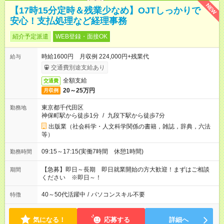
NEW
【17時15分定時＆残業少なめ】OJTしっかりで
安心！支払処理など経理事務
紹介予定派遣
WEB登録・面接OK
時給1600円 月収例 224,000円+残業代
給与
交通費別途支給あり
全額支給
交通費
20～25万円
月収例
東京都千代田区
勤務地
神保町駅から徒歩1分
/
九段下駅から徒歩7分
出版業（社会科学・人文科学関係の書籍，雑誌，辞典，六法
等）
09:15～17:15(実働7時間 休憩1時間)
勤務時間
【急募】即日～長期 即日就業開始の方大歓迎！まずはご相談
期間
ください ※即日～！
40～50代活躍中
/
パソコンスキル不要
特徴
気になる！
応募する
詳細へ