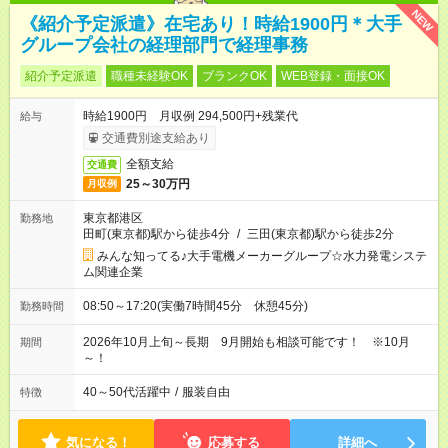
NEW
《紹介予定派遣》在宅あり！時給1900円＊大手
グループ会社の経理部門で経理事務
紹介予定派遣
職種未経験OK
ブランクOK
WEB登録・面接OK
時給1900円 月収例 294,500円+残業代
給与
交通費別途支給あり
全額支給
交通費
25～30万円
月収例
東京都港区
勤務地
田町(東京都)駅から徒歩4分
/
三田(東京都)駅から徒歩2分
みんな知ってる♪大手電機メーカーグループ☆水力発電システ
ム関連企業
08:50～17:20(実働7時間45分 休憩45分)
勤務時間
2026年10月上旬～長期 9月開始も相談可能です！ ※10月
期間
～！
40～50代活躍中
/
服装自由
特徴
気になる！
応募する
詳細へ