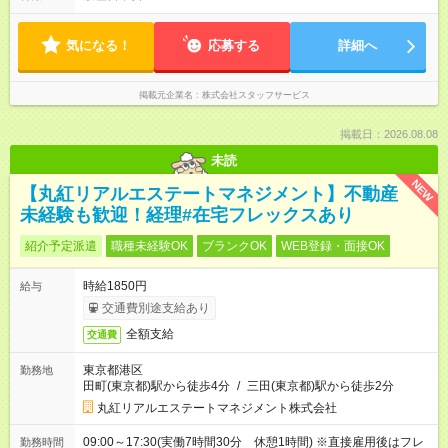
気になる！
応募する
詳細へ
掲載元企業名
株式会社スタッフサービス
掲載日：2026.08.08
未読
NEW
【丸紅リアルエステートマネジメント】不動産
未経験も歓迎！経理#在宅フレックスあり
紹介予定派遣
職種未経験OK
ブランクOK
WEB登録・面接OK
時給1850円
給与
交通費別途支給あり
全額支給
交通費
東京都港区
勤務地
田町(東京都)駅から徒歩4分
/
三田(東京都)駅から徒歩2分
丸紅リアルエステートマネジメント株式会社
09:00～17:30(実働7時間30分 休憩1時間) ※直接雇用後はフレ
勤務時間