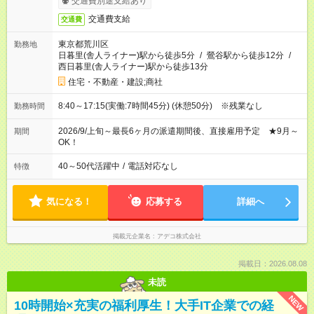
交通費別途支給あり
交通費支給
交通費
東京都荒川区
勤務地
日暮里(舎人ライナー)駅から徒歩5分
/
鶯谷駅から徒歩12分
/
西日暮里(舎人ライナー)駅から徒歩13分
住宅・不動産・建設;商社
8:40～17:15(実働:7時間45分) (休憩50分) ※残業なし
勤務時間
2026/9/上旬～最長6ヶ月の派遣期間後、直接雇用予定 ★9月～
期間
OK！
40～50代活躍中
/
電話対応なし
特徴
気になる！
応募する
詳細へ
掲載元企業名
アデコ株式会社
掲載日：2026.08.08
未読
NEW
10時開始×充実の福利厚生！大手IT企業での経