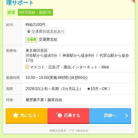
理サポート
派遣
WEB登録・面接OK
時給2100円
給与
交通費別途支給あり
交通費支給
交通費
東京都渋谷区
勤務地
渋谷駅から徒歩5分
/
神泉駅から徒歩9分
/
代官山駅から徒歩
17分
マスコミ・広告;IT・通信;インターネット・Web
10:00～19:00(実働:8時間) (休憩60分)
勤務時間
2026/10/上旬～長期（3カ月以上） ★10月～OK！
期間
履歴書不要
/
服装自由
特徴
気になる！
応募する
詳細へ
掲載元企業名
アデコ株式会社