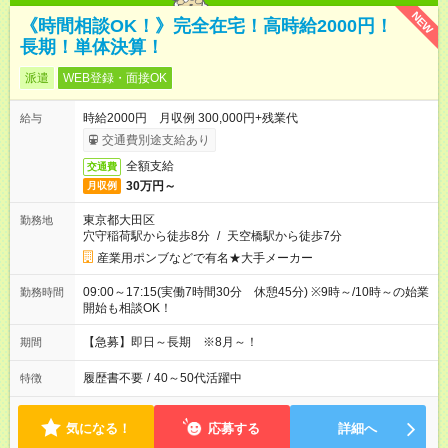
NEW
《時間相談OK！》完全在宅！高時給2000円！
長期！単体決算！
派遣
WEB登録・面接OK
時給2000円 月収例 300,000円+残業代
給与
交通費別途支給あり
全額支給
交通費
30万円～
月収例
東京都大田区
勤務地
穴守稲荷駅から徒歩8分
/
天空橋駅から徒歩7分
産業用ポンブなどで有名★大手メーカー
09:00～17:15(実働7時間30分 休憩45分) ※9時～/10時～の始業
勤務時間
開始も相談OK！
【急募】即日～長期 ※8月～！
期間
履歴書不要
/
40～50代活躍中
特徴
気になる！
応募する
詳細へ