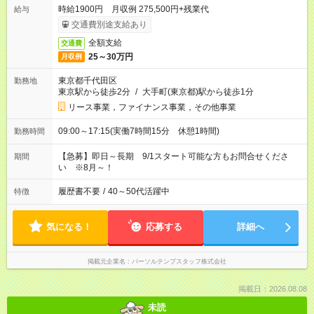
時給1900円 月収例 275,500円+残業代
給与
交通費別途支給あり
全額支給
交通費
25～30万円
月収例
東京都千代田区
勤務地
東京駅から徒歩2分
/
大手町(東京都)駅から徒歩1分
リース事業，ファイナンス事業，その他事業
09:00～17:15(実働7時間15分 休憩1時間)
勤務時間
【急募】即日～長期 9/1スタート可能な方もお問合せくださ
期間
い ※8月～！
履歴書不要
/
40～50代活躍中
特徴
気になる！
応募する
詳細へ
掲載元企業名
パーソルテンプスタッフ株式会社
掲載日：2026.08.08
未読