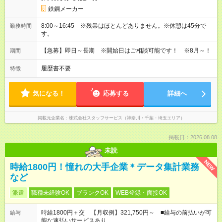
鉄鋼メーカー
8:00～16:45 ※残業はほとんどありません。※休憩は45分で
勤務時間
す。
【急募】即日～長期 ※開始日はご相談可能です！ ※8月～！
期間
履歴書不要
特徴
気になる！
応募する
詳細へ
掲載元企業名
株式会社スタッフサービス（神奈川・千葉・埼玉エリア）
掲載日：2026.08.08
未読
NEW
時給1800円！憧れの大手企業＊データ集計業務
など
派遣
職種未経験OK
ブランクOK
WEB登録・面接OK
時給1800円＋交 【月収例】321,750円～ ■給与の前払いが可
給与
能な速払いサービスあり