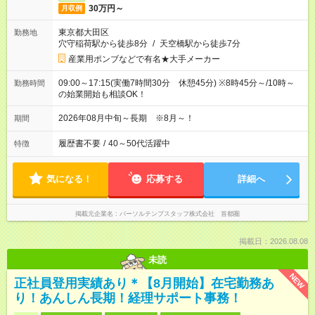
30万円～
月収例
東京都大田区
勤務地
穴守稲荷駅から徒歩8分
/
天空橋駅から徒歩7分
産業用ポンブなどで有名★大手メーカー
09:00～17:15(実働7時間30分 休憩45分) ※8時45分～/10時～
勤務時間
の始業開始も相談OK！
2026年08月中旬～長期 ※8月～！
期間
履歴書不要
/
40～50代活躍中
特徴
気になる！
応募する
詳細へ
掲載元企業名
パーソルテンプスタッフ株式会社 首都圏
掲載日：2026.08.08
未読
NEW
正社員登用実績あり＊【8月開始】在宅勤務あ
り！あんしん長期！経理サポート事務！