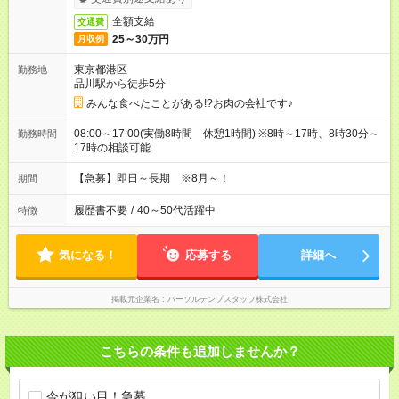
全額支給
交通費
25～30万円
月収例
東京都港区
勤務地
品川駅から徒歩5分
みんな食べたことがある!?お肉の会社です♪
08:00～17:00(実働8時間 休憩1時間) ※8時～17時、8時30分～
勤務時間
17時の相談可能
【急募】即日～長期 ※8月～！
期間
履歴書不要
/
40～50代活躍中
特徴
気になる！
応募する
詳細へ
掲載元企業名
パーソルテンプスタッフ株式会社
こちらの条件も追加しませんか？
今が狙い目！急募