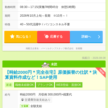
08:30～17:15(実働7時間45分 休憩1時間)
勤務時間
2026年10月上旬～長期 ※10月～！
期間
40～50代活躍中
/
パソコンスキル不要
特徴
気になる！
応募する
詳細へ
掲載元企業名
パーソルテンプスタッフ株式会社 首都圏
掲載日：2026.08.08
未読
NEW
【時給2000円＊完全在宅】原価振替の仕訳＊決
算資料作成など！SAP使用
派遣
職種未経験OK
ブランクOK
WEB登録・面接OK
時給2000円 月収例 300,000円+残業代
給与
交通費別途支給あり
全額支給
交通費