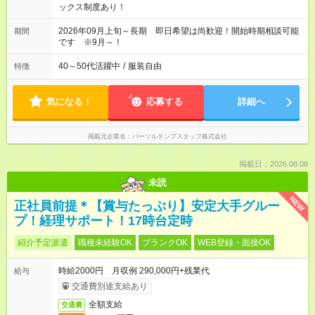
ックス制度あり！
2026年09月上旬～長期 即日希望は尚歓迎！開始時期相談可能
期間
です ※9月～！
40～50代活躍中
/
服装自由
特徴
気になる！
応募する
詳細へ
掲載元企業名
パーソルテンプスタッフ株式会社
掲載日：2026.08.08
未読
NEW
正社員前提＊【賞与たっぷり】安定大手グルー
プ！経理サポート！17時台定時
紹介予定派遣
職種未経験OK
ブランクOK
WEB登録・面接OK
時給2000円 月収例 290,000円+残業代
給与
交通費別途支給あり
全額支給
交通費