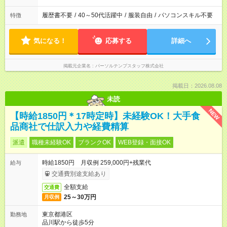
履歴書不要
/
40～50代活躍中
/
服装自由
/
パソコンスキル不要
特徴
気になる！
応募する
詳細へ
掲載元企業名
パーソルテンプスタッフ株式会社
掲載日：2026.08.08
未読
NEW
【時給1850円＊17時定時】未経験OK！大手食
品商社で仕訳入力や経費精算
派遣
職種未経験OK
ブランクOK
WEB登録・面接OK
時給1850円 月収例 259,000円+残業代
給与
交通費別途支給あり
全額支給
交通費
25～30万円
月収例
東京都港区
勤務地
品川駅から徒歩5分