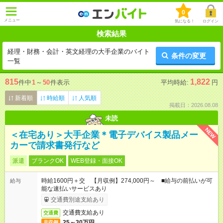
0
メニュー
気になる！
ログイン
検索結果
経理・財務・会計・英文経理の大手企業のバイト
条件の変更
一覧
815
1,822
件中
1
～
50
件表示
平均時給:
円
新着順
時給順
人気順
掲載日：2026.08.08
未読
NEW
＜在宅あり＞大手企業＊電子デバイス製品メー
カーで請求書発行など
派遣
ブランクOK
WEB登録・面接OK
時給1600円＋交 【月収例】274,000円～ ■給与の前払いが可
給与
能な速払いサービスあり
交通費別途支給あり
交通費支給あり
交通費
25～30万円
月収例