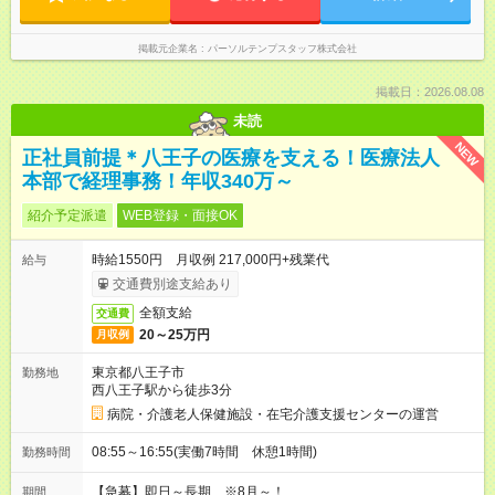
掲載元企業名
パーソルテンプスタッフ株式会社
掲載日：2026.08.08
未読
NEW
正社員前提＊八王子の医療を支える！医療法人
本部で経理事務！年収340万～
紹介予定派遣
WEB登録・面接OK
時給1550円 月収例 217,000円+残業代
給与
交通費別途支給あり
全額支給
交通費
20～25万円
月収例
東京都八王子市
勤務地
西八王子駅から徒歩3分
病院・介護老人保健施設・在宅介護支援センターの運営
08:55～16:55(実働7時間 休憩1時間)
勤務時間
【急募】即日～長期 ※8月～！
期間