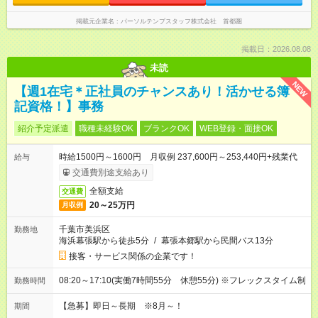
掲載元企業名
パーソルテンプスタッフ株式会社 首都圏
掲載日：2026.08.08
未読
NEW
【週1在宅＊正社員のチャンスあり！活かせる簿
記資格！】事務
紹介予定派遣
職種未経験OK
ブランクOK
WEB登録・面接OK
時給1500円～1600円 月収例 237,600円～253,440円+残業代
給与
交通費別途支給あり
全額支給
交通費
20～25万円
月収例
千葉市美浜区
勤務地
海浜幕張駅から徒歩5分
/
幕張本郷駅から民間バス13分
接客・サービス関係の企業です！
08:20～17:10(実働7時間55分 休憩55分) ※フレックスタイム制
勤務時間
【急募】即日～長期 ※8月～！
期間