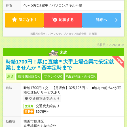
40～50代活躍中
/
パソコンスキル不要
特徴
気になる！
応募する
詳細へ
掲載元企業名
パーソルテンプスタッフ株式会社 首都圏
掲載日：2026.08.08
未読
NEW
時給1700円！駅に直結＊大手上場企業で安定就
業しませんか＊基本定時まで
派遣
職種未経験OK
ブランクOK
WEB登録・面接OK
時給1700円＋交 【月収例】325,125円～ ■給与の前払いが可
給与
能な速払いサービスあり
交通費別途支給あり
交通費支給あり
交通費
30万円～
月収例
横浜市鶴見区
勤務地
弁天橋駅から徒歩2分