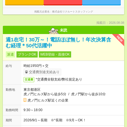
掲載元企業名
株式会社リクルートスタッフィング
掲載日：2026.08.08
未読
NEW
週1在宅！30万～！電話ほぼ無し！年次決算含
む経理＊50代活躍中
派遣
ブランクOK
WEB登録・面接OK
時給1950円＋交
給与
交通費別途支給あり
*交通費全額支給/弊社規定あり
交通費
東京都港区
勤務地
虎ノ門ヒルズ駅から徒歩5分
/
虎ノ門駅から徒歩10分
虎ノ門ヒルズ駅近くの企業
9:30～18:00
勤務時間
2026/9/1～長期 ※*長期 ※9月～OK！
期間