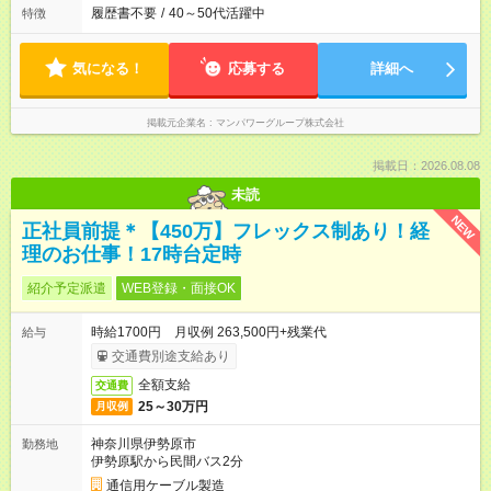
履歴書不要
/
40～50代活躍中
特徴
気になる！
応募する
詳細へ
掲載元企業名
マンパワーグループ株式会社
掲載日：2026.08.08
未読
NEW
正社員前提＊【450万】フレックス制あり！経
理のお仕事！17時台定時
紹介予定派遣
WEB登録・面接OK
時給1700円 月収例 263,500円+残業代
給与
交通費別途支給あり
全額支給
交通費
25～30万円
月収例
神奈川県伊勢原市
勤務地
伊勢原駅から民間バス2分
通信用ケーブル製造