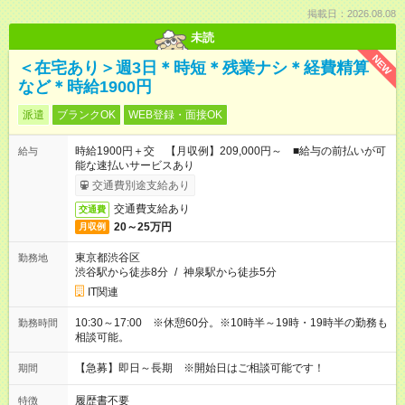
掲載日：2026.08.08
未読
NEW
＜在宅あり＞週3日＊時短＊残業ナシ＊経費精算
など＊時給1900円
派遣
ブランクOK
WEB登録・面接OK
時給1900円＋交 【月収例】209,000円～ ■給与の前払いが可
給与
能な速払いサービスあり
交通費別途支給あり
交通費支給あり
交通費
20～25万円
月収例
東京都渋谷区
勤務地
渋谷駅から徒歩8分
/
神泉駅から徒歩5分
IT関連
10:30～17:00 ※休憩60分。※10時半～19時・19時半の勤務も
勤務時間
相談可能。
【急募】即日～長期 ※開始日はご相談可能です！
期間
履歴書不要
特徴