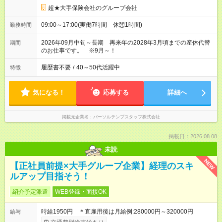
超★大手保険会社のグループ会社
09:00～17:00(実働7時間 休憩1時間)
勤務時間
2026年09月中旬～長期 再来年の2028年3月頃までの産休代替
期間
のお仕事です。 ※9月～！
履歴書不要
/
40～50代活躍中
特徴
気になる！
応募する
詳細へ
掲載元企業名
パーソルテンプスタッフ株式会社
掲載日：2026.08.08
未読
NEW
【正社員前提×大手グループ企業】経理のスキ
ルアップ目指そう！
紹介予定派遣
WEB登録・面接OK
時給1950円 ＊直雇用後は月給例:280000円～320000円
給与