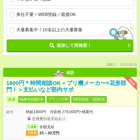
来社不要！WEB登録／面接OK
大量募集中！10名以上の大量募集
追加して再検索！
掲載日：2026.08.08
未読
NEW
1800円＊時間相談OK＜プリ機メーカー×花形部
門！＞支払いなど部内サポ
派遣
職種未経験OK
ブランクOK
WEB登録・面接OK
時給1800円 月収例 279,000円+残業代
給与
交通費別途支給あり
全額支給
交通費
25～30万円
月収例