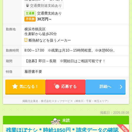
交通費別途支給あり
交通費支給あり
交通費
30万円～
月収例
横浜市鶴見区
勤務地
生麦駅から徒歩20分
断熱材などを扱うメーカー
8:00～17:00 ※残業は月10～15時間程度。※休憩60分。
勤務時間
【急募】即日～長期 ※開始日はご相談可能です！
期間
履歴書不要
特徴
気になる！
応募する
詳細へ
掲載元企業名
株式会社スタッフサービス（神奈川・千葉・埼玉エリア）
掲載日：2026.08.08
未読
NEW
残業ほぼナシ＊時給1850円＊請求データの確認