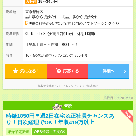
25～30万円
月収例
東京都港区
勤務地
品川駅から徒歩7分
/
北品川駅から徒歩8分
■親会社等の経理など管理部門のアウトソーシング☆彡
09:15～17:30(実働7時間15分 休憩1時間)
勤務時間
【急募】即日～長期 ※8月～！
期間
40～50代活躍中
/
パソコンスキル不要
特徴
気になる！
応募する
詳細へ
掲載元企業名
パーソルテンプスタッフ株式会社
掲載日：2026.08.08
未読
NEW
時給1850円＊週2日在宅＆正社員チャンスあ
り！日次経理でOK！年収419万以上
紹介予定派遣
WEB登録・面接OK