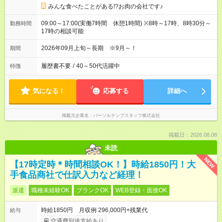
みんな食べたことがある!?お肉の会社です♪
09:00～17:00(実働7時間 休憩1時間) ※8時～17時、8時30分～
勤務時間
17時の相談可能
2026年09月上旬～長期 ※9月～！
期間
履歴書不要
/
40～50代活躍中
特徴
気になる！
応募する
詳細へ
掲載元企業名
パーソルテンプスタッフ株式会社
掲載日：2026.08.08
未読
NEW
【17時定時＊時間相談OK！】時給1850円！大
手食品商社で仕訳入力など経理！
派遣
職種未経験OK
ブランクOK
WEB登録・面接OK
時給1850円 月収例 296,000円+残業代
給与
交通費別途支給あり