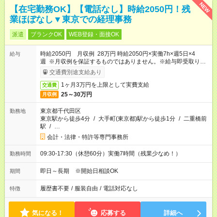
NEW
【在宅勤務OK】【電話なし】時給2050円！残
業ほぼなし▼東京での経理事務
派遣
ブランクOK
WEB登録・面接OK
時給2050円 月収例 28万円 時給2050円×実働7h×週5日×4
給与
週 ※月収例を保証するものではありません。※給与即受取りサ
ービス利用可（利用条件有）
交通費別途支給あり
1ヶ月3万円を上限として実費支給
交通費
25～30万円
月収例
東京都千代田区
勤務地
東京駅から徒歩4分
/
大手町(東京都)駅から徒歩1分
/
二重橋前
駅
/
…
会計・法律・特許等専門事務所
09:30-17:30（休憩60分）実働7時間（残業少なめ！）
勤務時間
即日～長期 ※開始日相談OK
期間
履歴書不要
/
服装自由
/
電話対応なし
特徴
気になる！
応募する
詳細へ