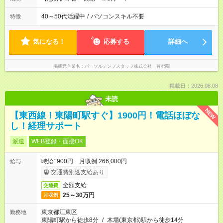
40～50代活躍中
/
パソコンスキル不要
特徴
気になる！
応募する
詳細へ
掲載元企業名
パーソルテンプスタッフ株式会社 首都圏
掲載日：2026.08.08
未読
NEW
【東西線！東陽町駅すぐ】1900円！電話ほぼな
し！経理サポート
派遣
WEB登録・面接OK
時給1900円 月収例 266,000円
給与
交通費別途支給あり
全額支給
交通費
25～30万円
月収例
東京都江東区
勤務地
東陽町駅から徒歩8分
/
木場(東京都)駅から徒歩14分