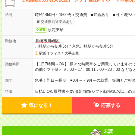
時給1450円～1800円＋交通費 ■昇給あり ■日・週払い
給与
交通費別途支給あり
規定支給
交通費
川崎市川崎区
勤務地
川崎駅から徒歩5分
/
京急川崎駅から徒歩5分
駅近オフィス＊大手企業
【1日7時間～OK】 様々な時間帯をご用意していますの
勤務時間
の他シフト例＞ 9：00～17：00 11：00～20：00 
急募！即日～長期 ■8月～・9月～の就業、短期もご相
期間
日払いOK
/
履歴書不要
/
服装自由
/
シフト勤務
/
10名以上の
特徴
気になる！
応募する
未読