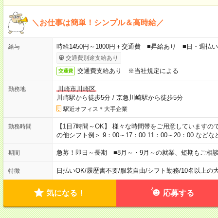
＼お仕事は簡単！シンプル＆高時給／
時給1450円～1800円＋交通費 ■昇給あり ■日・週払い
給与
交通費別途支給あり
交通費支給あり ※当社規定による
交通費
川崎市川崎区
勤務地
川崎駅から徒歩5分
/
京急川崎駅から徒歩5分
駅近オフィス＊大手企業
【1日7時間～OK】 様々な時間帯をご用意していますの
勤務時間
の他シフト例＞ 9：00～17：00 11：00～20：00 
急募！即日～長期 ■8月～・9月～の就業、短期もご相
期間
日払いOK
/
履歴書不要
/
服装自由
/
シフト勤務
/
10名以上の
特徴
気になる！
応募する