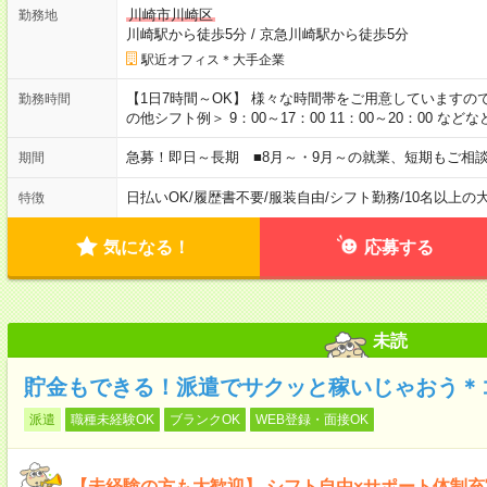
川崎市川崎区
勤務地
川崎駅から徒歩5分
/
京急川崎駅から徒歩5分
駅近オフィス＊大手企業
【1日7時間～OK】 様々な時間帯をご用意していますの
勤務時間
の他シフト例＞ 9：00～17：00 11：00～20：00 
急募！即日～長期 ■8月～・9月～の就業、短期もご相
期間
日払いOK
/
履歴書不要
/
服装自由
/
シフト勤務
/
10名以上の
特徴
気になる！
応募する
未読
貯金もできる！派遣でサクッと稼いじゃおう＊
派遣
職種未経験OK
ブランクOK
WEB登録・面接OK
【未経験の方も大歓迎】 シフト自由×サポート体制