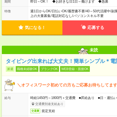
即日～OK！ ◆お好きな日1日～働けます ◆急募
期間
週1日からOK
/
日払いOK
/
履歴書不要
/
40～50代活躍中
/
副
特徴
上の大量募集
/
電話対応なし
/
パソコンスキル不要
気になる！
応募する
未読
タイピング出来れば大丈夫！簡単シンプル＊電
派遣
職種未経験OK
ブランクOK
WEB登録・面接OK
＼オフィスワーク初めての方もご応募お待ちしてま
時給1450円～1800円＋交通費 ■昇給あり ■日・週払い
給与
交通費別途支給あり
規定支給
交通費