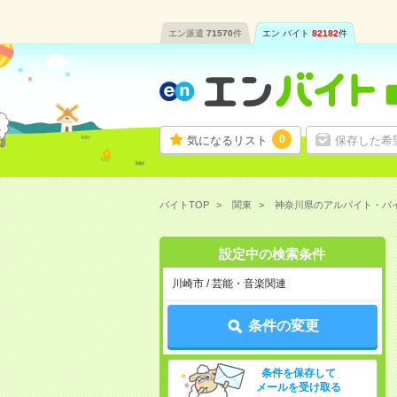
エン派遣
71570
件
エン バイト
82182
件
0
気になるリスト
保存した希
バイトTOP
関東
神奈川県のアルバイト・バ
設定中の検索条件
川崎市 / 芸能・音楽関連
条件の変更
条件を保存して
メールを受け取る