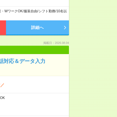
業・WワークOK
/
服装自由
/
シフト勤務
/
10名以
詳細へ
掲載日：2026.08.04
話対応＆データ入力
す／
OK