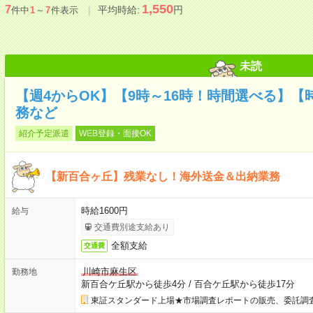
1,550
7
平均時給:
円
件中
1
～
7
件表示
未読
【週4からOK】【9時～16時！時間選べる】【
務など
紹介予定派遣
WEB登録・面接OK
【新百合ヶ丘】残業なし！海外送金＆出納業務
時給1600円
給与
交通費別途支給あり
全額支給
交通費
川崎市麻生区
勤務地
新百合ケ丘駅から徒歩4分
/
百合ケ丘駅から徒歩17分
東証スタンダード上場★市場調査レポートの販売、委託調