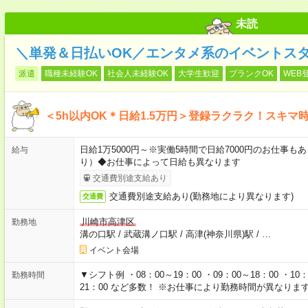
未読
＼単発＆日払いOK／エンタメ系のイベントスタ
派遣
職種未経験OK
社会人未経験OK
大学生歓迎
ブランクOK
WEB
＜5h以内OK＊日給1.5万円＞登録ラクラク！スキマ
日給1万5000円～※実働5時間で日給7000円のお仕事
給与
り）◆お仕事によって日給も異なります
交通費別途支給あり
交通費別途支給あり(勤務地により異なります)
交通費
川崎市高津区
勤務地
溝の口駅
/
武蔵溝ノ口駅
/
高津(神奈川県)駅
/
…
イベント会場
▼シフト例 ・08：00～19：00 ・09：00～18：00 ・10：0
勤務時間
21：00 など多数！ ※お仕事により勤務時間が異なりま