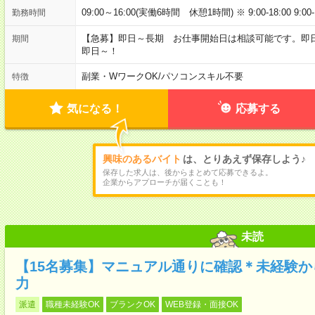
09:00～16:00(実働6時間 休憩1時間) ※ 9:00-18:00 9:0
勤務時間
【急募】即日～長期 お仕事開始日は相談可能です。即
期間
即日～！
副業・WワークOK
/
パソコンスキル不要
特徴
気になる！
応募する
興味のあるバイト
は、とりあえず保存しよう♪
保存した求人は、後からまとめて応募できるよ。
企業からアプローチが届くことも！
未読
【15名募集】マニュアル通りに確認＊未経験
力
派遣
職種未経験OK
ブランクOK
WEB登録・面接OK