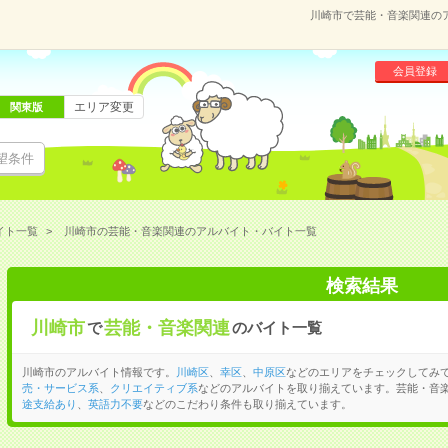
川崎市で芸能・音楽関連の
会員登録
エリア変更
関東版
望条件
イト一覧
川崎市の芸能・音楽関連のアルバイト・バイト一覧
検索結果
川崎市
芸能・音楽関連
で
のバイト一覧
川崎市のアルバイト情報です。
川崎区
、
幸区
、
中原区
などのエリアをチェックしてみ
売・サービス系
、
クリエイティブ系
などのアルバイトを取り揃えています。芸能・音
途支給あり
、
英語力不要
などのこだわり条件も取り揃えています。