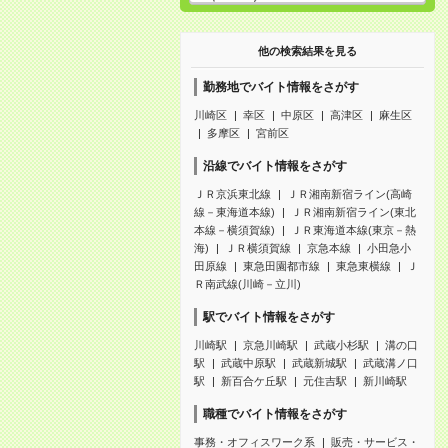
他の検索結果を見る
勤務地でバイト情報をさがす
川崎区
幸区
中原区
高津区
麻生区
多摩区
宮前区
沿線でバイト情報をさがす
ＪＲ京浜東北線
ＪＲ湘南新宿ライン(高崎
線－東海道本線)
ＪＲ湘南新宿ライン(東北
本線－横須賀線)
ＪＲ東海道本線(東京－熱
海)
ＪＲ横須賀線
京急本線
小田急小
田原線
東急田園都市線
東急東横線
Ｊ
Ｒ南武線(川崎－立川)
駅でバイト情報をさがす
川崎駅
京急川崎駅
武蔵小杉駅
溝の口
駅
武蔵中原駅
武蔵新城駅
武蔵溝ノ口
駅
新百合ケ丘駅
元住吉駅
新川崎駅
職種でバイト情報をさがす
事務・オフィスワーク系
販売・サービス・