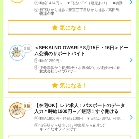
時給1414円～ ▼日払いOK（規定あり） ■初勤務手当あり ※規定による
新宿駅から徒歩
/
新宿三丁目駅から徒歩
/
高田馬場駅から徒歩
物流企業
気になる！
＜SEKAI NO OWARI＊8月15日・16日＞ドー
ム公演のサポートバイト
時給1250円～
後楽園駅から徒歩5分
/
水道橋駅から徒歩5分
/
春日(東京都)駅から徒歩7分
株式会社ライブパワー
気になる！
【在宅OK】レア求人！パスポートのデータ
入力＊時給1900円～／短期！すぐ働ける
時給1900円～時給2100円 ▼日払い週払い可能！※規定有り ▼1日6時間勤務で日収1万以上！
渋谷駅から徒歩5分
/
神泉駅から徒歩5分
キレイなオフィスです