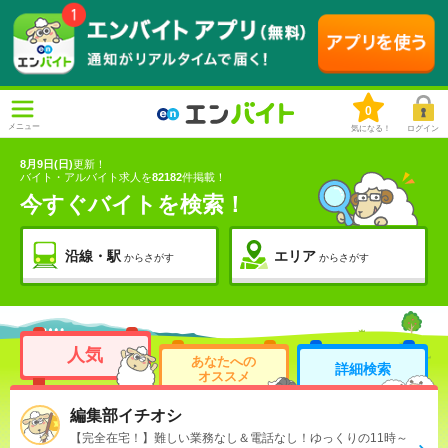
0
メニュー
気になる！
ログイン
8月9日(日)
更新！
バイト・アルバイト求人を
82182
件掲載！
今すぐバイトを検索！
沿線・駅
エリア
からさがす
からさがす
人気
あなたへの
詳細検索
オススメ
編集部イチオシ
【完全在宅！】難しい業務なし＆電話なし！ゆっくりの11時～