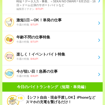
時短＊データ入力・事務、＜SEKAI NO OWARI＊8月15日・16
日＞ドーム公演のサポートバイトなど
編集部イチオシ
8/7UP!
激短1日～OK！単発の仕事
今週の特集
8/7UP!
年齢不問の仕事特集
今週の特集
8/7UP!
楽しく！イベントバイト特集
今週の特集
8/4UP!
今が狙い目！急募の仕事
今週の特集
8/4UP!
今日のバイトランキング（短期・単発編）
【シフト自由・現金手渡しOK】iPhoneなど
スマホの充電を繋げるだけ！