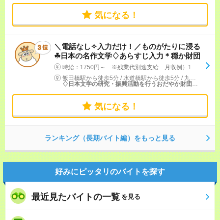
気になる！
＼電話なし✧入力だけ！／ものがたりに浸る
☘日本の名作文学♢あらすじ入力＊穏か財団
時給：1750円～ ※残業代別途支給 月収例）1750円×実働7.25h×22日の場合＝27万9千円＋残業代 ＃月給25万以上
飯田橋駅から徒歩5分
/
水道橋駅から徒歩5分
/
九段下駅から徒歩7分
♢日本文学の研究・振興活動を行うおだやか財団法人さま♢
気になる！
ランキング（長期バイト編）をもっと見る
好みにピッタリのバイトを探す
最近見たバイトの一覧
を見る