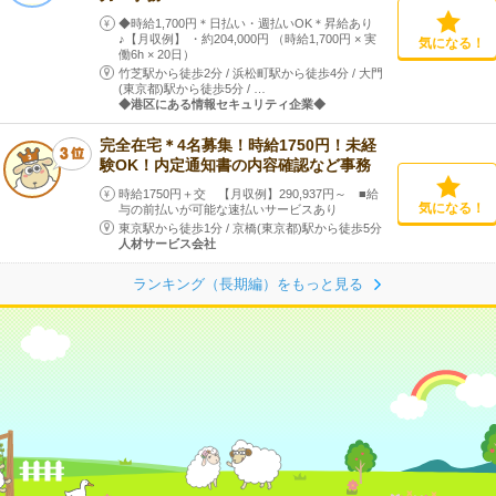
◆時給1,700円＊日払い・週払いOK＊昇給あり
♪【月収例】 ・約204,000円 （時給1,700円 × 実
気になる！
働6h × 20日）
竹芝駅から徒歩2分
/
浜松町駅から徒歩4分
/
大門
(東京都)駅から徒歩5分
/
…
◆港区にある情報セキュリティ企業◆
完全在宅＊4名募集！時給1750円！未経
験OK！内定通知書の内容確認など事務
時給1750円＋交 【月収例】290,937円～ ■給
気になる！
与の前払いが可能な速払いサービスあり
東京駅から徒歩1分
/
京橋(東京都)駅から徒歩5分
人材サービス会社
ランキング（長期編）をもっと見る