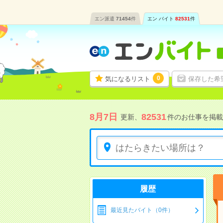
エン派遣
71454
件
エン バイト
82531
件
0
気になるリスト
保存した希
8月7日
82531
更新、
件のお仕事を掲載
履歴
最近見たバイト（0件）