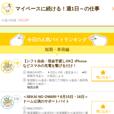
マイペースに続ける！週1日～の仕事
今週の特集
7/31UP!
今日の人気バイトランキング
短期・単発編
【シフト自由・現金手渡しOK】iPhone
などスマホの充電を繋げるだけ！
時給1414円～ ▼日払いOK（規定あり） ■初
勤務手当あり ※規定による
気になる！
新宿駅から徒歩
/
新宿三丁目駅から徒歩
/
高田馬
場駅から徒歩
/
…
物流企業
＜SEKAI NO OWARI＊8月15日・16日＞
ドーム公演のサポートバイト
時給1250円～
気になる！
後楽園駅から徒歩5分
/
水道橋駅から徒歩5分
/
春