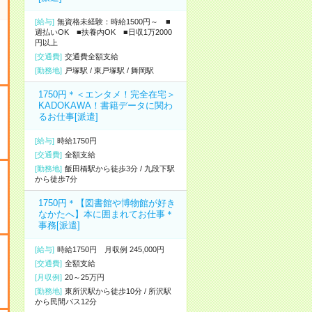
[給与]
無資格未経験：時給1500円～ ■
週払いOK ■扶養内OK ■日収1万2000
円以上
[交通費]
交通費全額支給
[勤務地]
戸塚駅
/
東戸塚駅
/
舞岡駅
1750円＊＜エンタメ！完全在宅＞
KADOKAWA！書籍データに関わ
るお仕事[派遣]
[給与]
時給1750円
[交通費]
全額支給
[勤務地]
飯田橋駅から徒歩3分
/
九段下駅
から徒歩7分
1750円＊【図書館や博物館が好き
なかたへ】本に囲まれてお仕事＊
事務[派遣]
[給与]
時給1750円 月収例 245,000円
[交通費]
全額支給
[月収例]
20～25万円
[勤務地]
東所沢駅から徒歩10分
/
所沢駅
から民間バス12分