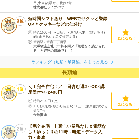
日(東京都)駅から徒歩7分
株式会社ライブパワー
短時間シフトあり！WEBでサクッと登録
OK＊クッキーなどの仕分け
時給1500円 ■日払い・週払いOK！(規定あり)
■現金日払いもOK(規定あり)
気になる！
新宿駅
/
新宿三丁目駅
大手物流会社（年齢不問／「無理なく続けられ
る」と好評の職場です！）
ランキング（短期・単発編）をもっと見る
長期編
＼！完全在宅！／土日含む週2～OK<講
座受付>@2400円
時給2400円＋交
気になる！
田町(東京都)駅から徒歩4分
/
三田(東京都)駅から
徒歩7分
金融関連
【完全在宅！】難しい業務なし＆電話な
し！ゆっくりの11時～時短＊データ入
力・事務