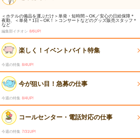
＜ホテルの備品を運ぶだけ＞単発・短時間～OK／安心の日給保障＊
夜勤、＜単発＊1日～OK！＞コンサートなどのグッズ販売スタッフ＊
など
編集部イチオシ
8/6UP!
楽しく！イベントバイト特集
今週の特集
8/4UP!
今が狙い目！急募の仕事
今週の特集
8/4UP!
コールセンター・電話対応の仕事
今週の特集
7/31UP!