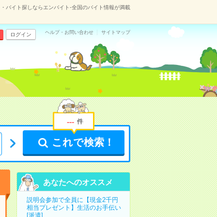
・バイト探しならエンバイト-全国のバイト情報が満載
ヘルプ・お問い合わせ
サイトマップ
ログイン
-
-
-
件
これで検索！
あなたへのオススメ
説明会参加で全員に【現金2千円
相当プレゼント】生活のお手伝い
[派遣]