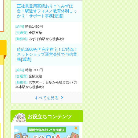
正社員登用実績あり＊＼みずほ
台！駅近オフィス／教育体制しっ
かり！サポート事務[派遣]
[給与]
時給1450円
[交通費]
全額支給
[勤務地]
みずほ台駅から徒歩3分
時給1900円＊完全在宅！17時迄！
ネットショップ運営会社で与信業
務[派遣]
[給与]
時給1900円
[交通費]
全額支給
[勤務地]
六本木一丁目駅から徒歩2分
/
六
本木駅から徒歩8分
すべてを見る
お役立ちコンテンツ