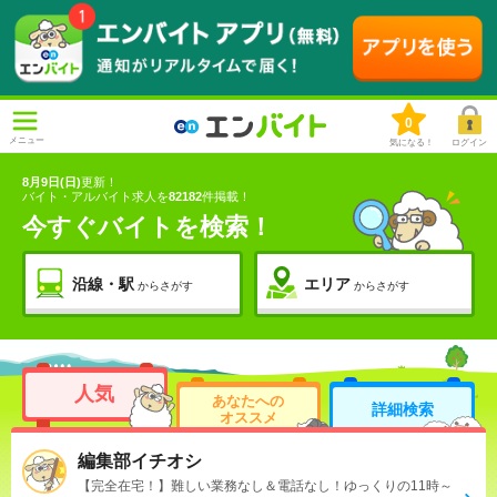
0
メニュー
気になる！
ログイン
8月9日(日)
更新！
バイト・アルバイト求人を
82182
件掲載！
今すぐバイトを検索！
沿線・駅
エリア
からさがす
からさがす
人気
あなたへの
詳細検索
オススメ
編集部イチオシ
【完全在宅！】難しい業務なし＆電話なし！ゆっくりの11時～