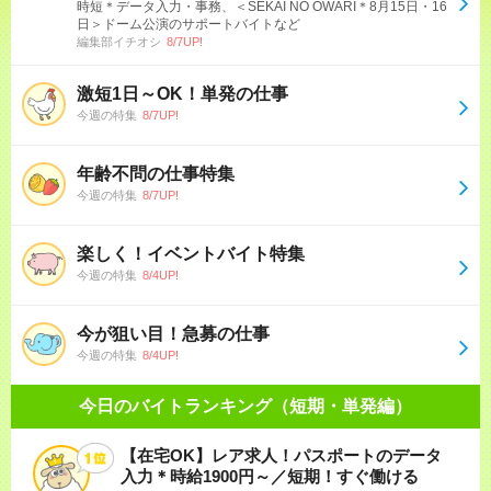
時短＊データ入力・事務、＜SEKAI NO OWARI＊8月15日・16
日＞ドーム公演のサポートバイトなど
編集部イチオシ
8/7UP!
激短1日～OK！単発の仕事
今週の特集
8/7UP!
年齢不問の仕事特集
今週の特集
8/7UP!
楽しく！イベントバイト特集
今週の特集
8/4UP!
今が狙い目！急募の仕事
今週の特集
8/4UP!
今日のバイトランキング（短期・単発編）
【在宅OK】レア求人！パスポートのデータ
入力＊時給1900円～／短期！すぐ働ける