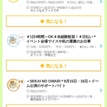
時給1900円～時給2100円 ▼日払い週払い可能！※規定有り ▼1日6時間勤務で日収1万以上！
渋谷駅から徒歩5分
/
神泉駅から徒歩5分
キレイなオフィスです
気になる！
＃1日4時間～OK＃未経験歓迎！＃日払い＊
イベント会場でイスや机の運搬のお仕事
日給：10000円～ 半日：5000円～ ■日払いOK！
秋葉原駅
/
神保町駅
/
麹町駅
/
…
オフィス・学校など
気になる！
＜SEKAI NO OWARI＊8月15日・16日＞ドー
ム公演のサポートバイト
時給1250円～
後楽園駅から徒歩5分
/
水道橋駅から徒歩5分
/
春日(東京都)駅から徒歩7分
株式会社ライブパワー