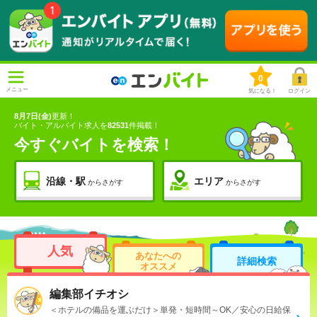
0
メニュー
気になる！
ログイン
8月7日(金)
更新！
バイト・アルバイト求人を
82531
件掲載！
今すぐバイトを検索！
沿線・駅
エリア
からさがす
からさがす
人気
あなたへの
詳細検索
オススメ
編集部イチオシ
＜ホテルの備品を運ぶだけ＞単発・短時間～OK／安心の日給保