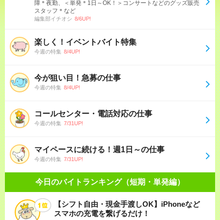
障＊夜勤、＜単発＊1日～OK！＞コンサートなどのグッズ販売
スタッフ＊など
編集部イチオシ
8/6UP!
楽しく！イベントバイト特集
今週の特集
8/4UP!
今が狙い目！急募の仕事
今週の特集
8/4UP!
コールセンター・電話対応の仕事
今週の特集
7/31UP!
マイペースに続ける！週1日～の仕事
今週の特集
7/31UP!
今日のバイトランキング（短期・単発編）
【シフト自由・現金手渡しOK】iPhoneなど
スマホの充電を繋げるだけ！