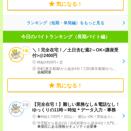
気になる！
ランキング（短期・単発編）をもっと見る
今日のバイトランキング（長期バイト編）
＼！完全在宅！／土日含む週2～OK<講座受
付>@2400円
時給2400円＋交
田町(東京都)駅から徒歩4分
/
三田(東京都)駅から徒歩7分
金融関連
気になる！
【完全在宅！】難しい業務なし＆電話なし！
ゆっくりの11時～時短＊データ入力・事務
◆時給1,700円＊日払い・週払いOK＊昇給あり♪【月収例】 ・約204,000円 （時給1,700円 × 実働6h × 20日）
竹芝駅から徒歩2分
/
浜松町駅から徒歩4分
/
大門(東京都)駅から徒歩5分
◆港区にある情報セキュリティ企業◆