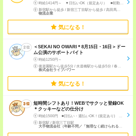
時給1414円～ ▼日払いOK（規定あり） ■初勤務手当あり ※規定による
新宿駅から徒歩
/
新宿三丁目駅から徒歩
/
高田馬場駅から徒歩
物流企業
気になる！
＜SEKAI NO OWARI＊8月15日・16日＞ドー
ム公演のサポートバイト
時給1250円～
後楽園駅から徒歩5分
/
水道橋駅から徒歩5分
/
春日(東京都)駅から徒歩7分
株式会社ライブパワー
気になる！
短時間シフトあり！WEBでサクッと登録OK
＊クッキーなどの仕分け
時給1500円 ■日払い・週払いOK！(規定あり) ■現金日払いもOK(規定あり)
新宿駅
/
新宿三丁目駅
大手物流会社（年齢不問／「無理なく続けられる」と好評の職場です！）