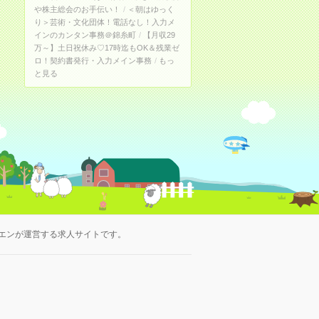
や株主総会のお手伝い！
＜朝はゆっく
り＞芸術・文化団体！電話なし！入力メ
インのカンタン事務＠錦糸町
【月収29
万～】土日祝休み♡17時迄もOK＆残業ゼ
ロ！契約書発行・入力メイン事務
もっ
と見る
エンが運営する求人サイトです。