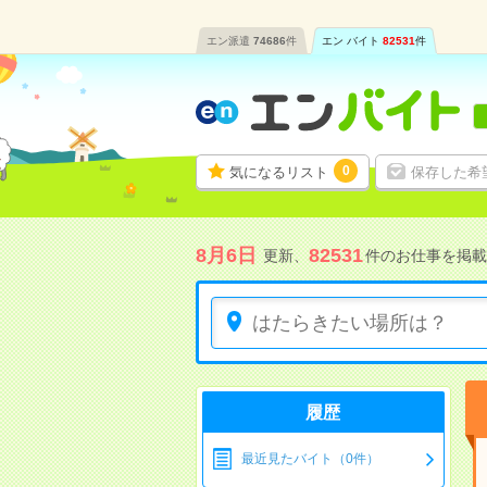
エン派遣
74686
件
エン バイト
82531
件
0
気になるリスト
保存した希
8月6日
82531
更新、
件のお仕事を掲載
履歴
最近見たバイト（0件）