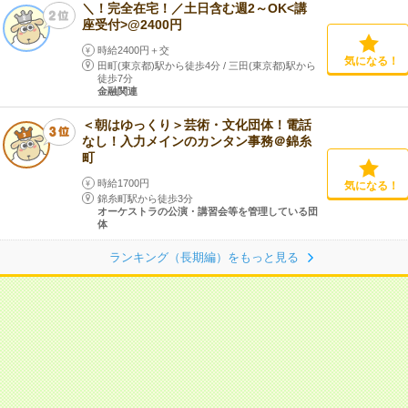
＼！完全在宅！／土日含む週2～OK<講
座受付>@2400円
時給2400円＋交
気になる！
田町(東京都)駅から徒歩4分
/
三田(東京都)駅から
徒歩7分
金融関連
＜朝はゆっくり＞芸術・文化団体！電話
なし！入力メインのカンタン事務＠錦糸
町
時給1700円
気になる！
錦糸町駅から徒歩3分
オーケストラの公演・講習会等を管理している団
体
ランキング（長期編）をもっと見る