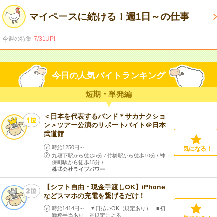
マイペースに続ける！週1日～の仕事
今週の特集
7/31UP!
今日の人気バイトランキング
短期・単発編
＜日本を代表するバンド＊サカナクショ
ン＞ツアー公演のサポートバイト＠日本
武道館
時給1250円～
気になる！
九段下駅から徒歩5分
/
竹橋駅から徒歩10分
/
神
保町駅から徒歩15分
/
…
株式会社ライブパワー
【シフト自由・現金手渡しOK】iPhone
などスマホの充電を繋げるだけ！
時給1414円～ ▼日払いOK（規定あり） ■初
勤務手当あり ※規定による