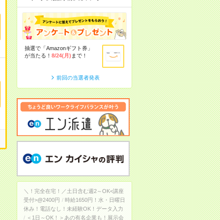
抽選で「Amazonギフト券」
が当たる！
8/24(月)
まで！
前回の当選者発表
＼！完全在宅！／土日含む週2～OK<講座
受付>@2400円
時給1650円！水・日曜日
休み！電話なし！未経験OK！データ入力
＜1日～OK！＞あの有名企業も！展示会