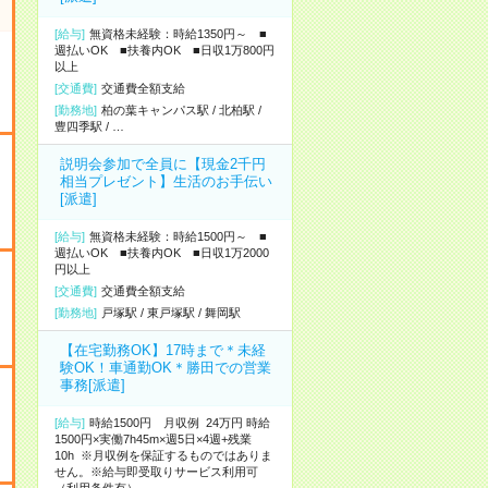
[給与]
無資格未経験：時給1350円～ ■
週払いOK ■扶養内OK ■日収1万800円
以上
[交通費]
交通費全額支給
[勤務地]
柏の葉キャンパス駅
/
北柏駅
/
豊四季駅
/
…
説明会参加で全員に【現金2千円
相当プレゼント】生活のお手伝い
[派遣]
[給与]
無資格未経験：時給1500円～ ■
週払いOK ■扶養内OK ■日収1万2000
円以上
[交通費]
交通費全額支給
[勤務地]
戸塚駅
/
東戸塚駅
/
舞岡駅
【在宅勤務OK】17時まで＊未経
験OK！車通勤OK＊勝田での営業
事務[派遣]
[給与]
時給1500円 月収例 24万円 時給
1500円×実働7h45m×週5日×4週+残業
10h ※月収例を保証するものではありま
せん。※給与即受取りサービス利用可