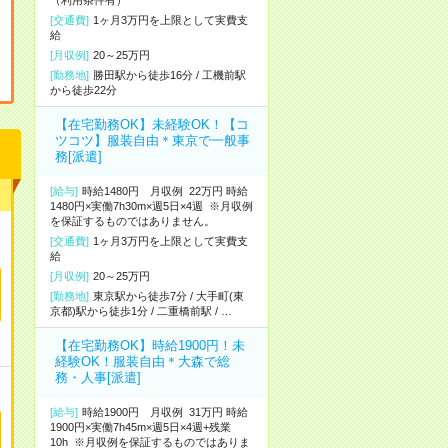
（利用条件有）
[交通費]
1ヶ月3万円を上限として実費支
給
[月収例]
20～25万円
[勤務地]
勝田駅から徒歩16分
/
工機前駅
から徒歩22分
【在宅勤務OK】未経験OK！【コ
ツコツ】服装自由＊東京で一般事
務[派遣]
[給与]
時給1480円 月収例 22万円 時給
1480円×実働7h30m×週5日×4週 ※月収例
を保証するものではありません。
[交通費]
1ヶ月3万円を上限として実費支
給
[月収例]
20～25万円
[勤務地]
東京駅から徒歩7分
/
大手町(東
京都)駅から徒歩1分
/
二重橋前駅
/
…
【在宅勤務OK】時給1900円！未
経験OK！服装自由＊大森で総
務・人事[派遣]
[給与]
時給1900円 月収例 31万円 時給
1900円×実働7h45m×週5日×4週+残業
10h ※月収例を保証するものではありま