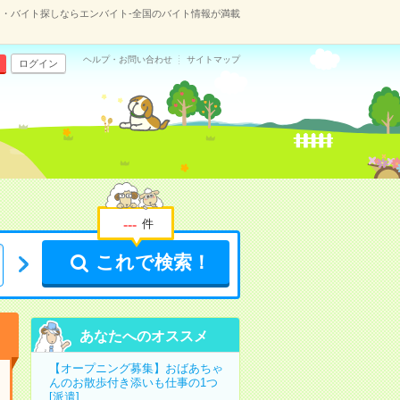
・バイト探しならエンバイト-全国のバイト情報が満載
ヘルプ・お問い合わせ
サイトマップ
ログイン
-
-
-
件
これで検索！
あなたへのオススメ
【オープニング募集】おばあちゃ
んのお散歩付き添いも仕事の1つ
[派遣]