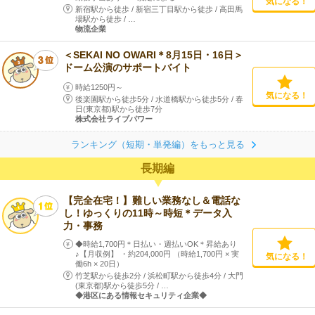
気になる！
新宿駅から徒歩
/
新宿三丁目駅から徒歩
/
高田馬
場駅から徒歩
/
…
物流企業
＜SEKAI NO OWARI＊8月15日・16日＞
ドーム公演のサポートバイト
時給1250円～
気になる！
後楽園駅から徒歩5分
/
水道橋駅から徒歩5分
/
春
日(東京都)駅から徒歩7分
株式会社ライブパワー
ランキング（短期・単発編）をもっと見る
長期編
【完全在宅！】難しい業務なし＆電話な
し！ゆっくりの11時～時短＊データ入
力・事務
◆時給1,700円＊日払い・週払いOK＊昇給あり
♪【月収例】 ・約204,000円 （時給1,700円 × 実
気になる！
働6h × 20日）
竹芝駅から徒歩2分
/
浜松町駅から徒歩4分
/
大門
(東京都)駅から徒歩5分
/
…
◆港区にある情報セキュリティ企業◆