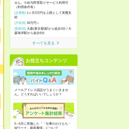
せん。※給与即受取りサービス利用可
（利用条件有）
[交通費]
1ヶ月3万円を上限として実費支
給
[月収例]
30万円～
[勤務地]
大森(東京都)駅から徒歩3分
/
大
森海岸駅から徒歩6分
すべてを見る
お役立ちコンテンツ
メールアドレス認証がうまくいきませ
ん。どうすればいいでしょうか？
5∼6月に実施した「「仕事のかけもち・
Wワーク」最新事情」について