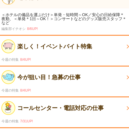
＜ホテルの備品を運ぶだけ＞単発・短時間～OK／安心の日給保障＊
夜勤、＜単発＊1日～OK！＞コンサートなどのグッズ販売スタッフ＊
など
編集部イチオシ
8/6UP!
楽しく！イベントバイト特集
今週の特集
8/4UP!
今が狙い目！急募の仕事
今週の特集
8/4UP!
コールセンター・電話対応の仕事
今週の特集
7/31UP!