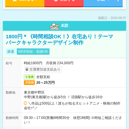
掲載日：2026.08.07
未読
1800円＊《時間相談OK！》在宅あり！テーマ
パークキャラクターデザイン制作
派遣
WEB登録・面接OK
時給1800円 月収例 234,000円
給与
交通費別途支給あり
全額支給
交通費
20～25万円
月収例
東京都中野区
勤務地
中野(東京都)駅から徒歩5分
/
沼袋駅から徒歩16分
＼作品は500以上！誰もが知る大ヒットアニメ・映画の制作
会社+*／
09:30～17:00(実働6時間30分 休憩1時間) ※時短ご相談くださ
勤務時間
い！