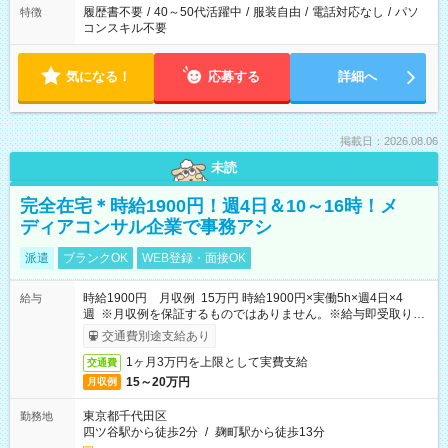
履歴書不要
/
40～50代活躍中
/
服装自由
/
電話対応なし
/
パソ
特徴
コンスキル不要
気になる！
応募する
詳細へ
掲載日：2026.08.06
未読
完全在宅＊時給1900円！週4日＆10～16時！メ
ディアコンサル企業で事務アシ
派遣
ブランクOK
WEB登録・面接OK
時給1900円 月収例 15万円 時給1900円×実働5h×週4日×4
給与
週 ※月収例を保証するものではありません。※給与即受取りサ
ービス利用可（利用条件有）
交通費別途支給あり
1ヶ月3万円を上限として実費支給
交通費
15～20万円
月収例
東京都千代田区
勤務地
四ツ谷駅から徒歩2分
/
麹町駅から徒歩13分