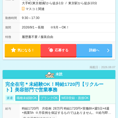
大手町(東京都)駅から徒歩1分
/
東京駅から徒歩10分
マスコミ関連
9:30～17:30
勤務時間
2026/9/1～長期 ※9月～OK！
期間
履歴書不要
/
服装自由
特徴
気になる！
応募する
詳細へ
掲載日：2026.08.07
未読
完全在宅＊未経験OK！時給1720円【リクルー
ト】美容部門で営業事務
派遣
職種未経験OK
ブランクOK
WEB登録・面接OK
時給1720円 月収例 28万円 時給1720円×実働8h×週5日×4週
給与
+残業5h ※月収例を保証するものではありません。※給与即受
取りサービス利用可（利用条件有）