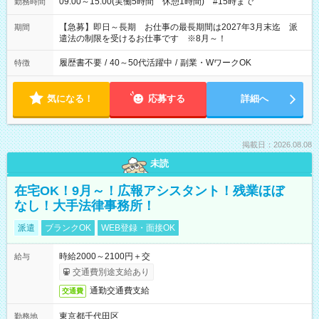
09:00～15:00(実働5時間 休憩1時間) #15時まで
勤務時間
【急募】即日～長期 お仕事の最長期間は2027年3月末迄 派
期間
遣法の制限を受けるお仕事です ※8月～！
履歴書不要
/
40～50代活躍中
/
副業・WワークOK
特徴
気になる！
応募する
詳細へ
掲載日：2026.08.08
未読
在宅OK！9月～！広報アシスタント！残業ほぼ
なし！大手法律事務所！
派遣
ブランクOK
WEB登録・面接OK
時給2000～2100円＋交
給与
交通費別途支給あり
通勤交通費支給
交通費
東京都千代田区
勤務地