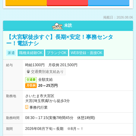
掲載日：2026.08.06
未読
【大宮駅徒歩すぐ】長期×安定！事務センタ
ー！電話ナシ
派遣
職種未経験OK
ブランクOK
WEB登録・面接OK
時給1300円 月収例 201,500円
給与
交通費別途支給あり
全額支給
交通費
20～25万円
月収例
さいたま市大宮区
勤務地
大宮(埼玉県)駅から徒歩3分
事務代行業
08:30～17:15(実働7時間45分 休憩1時間)
勤務時間
2026年08月下旬～長期 ※8月～！
期間