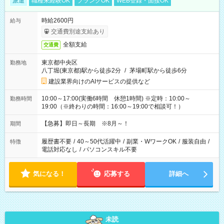
派遣
職種未経験OK
ブランクOK
WEB登録・面接OK
時給2600円
給与
交通費別途支給あり
全額支給
交通費
東京都中央区
勤務地
八丁堀(東京都)駅から徒歩2分
/
茅場町駅から徒歩6分
建設業界向けのAIサービスの提供など
10:00～17:00(実働6時間 休憩1時間) ※定時：10:00～
勤務時間
19:00（※終わりの時間：16:00～19:00で相談可！）
【急募】即日～長期 ※8月～！
期間
履歴書不要
/
40～50代活躍中
/
副業・WワークOK
/
服装自由
/
特徴
電話対応なし
/
パソコンスキル不要
気になる！
応募する
詳細へ
未読