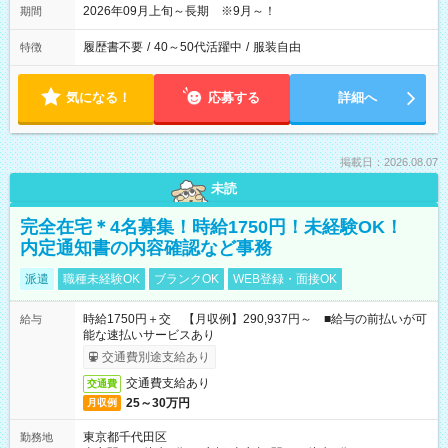
2026年09月上旬～長期 ※9月～！
期間
履歴書不要
/
40～50代活躍中
/
服装自由
特徴
気になる！
応募する
詳細へ
掲載日：2026.08.07
未読
完全在宅＊4名募集！時給1750円！未経験OK！
内定通知書の内容確認など事務
派遣
職種未経験OK
ブランクOK
WEB登録・面接OK
時給1750円＋交 【月収例】290,937円～ ■給与の前払いが可
給与
能な速払いサービスあり
交通費別途支給あり
交通費支給あり
交通費
25～30万円
月収例
東京都千代田区
勤務地