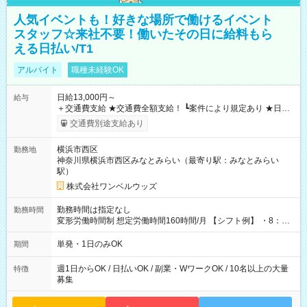
人気イベントも！好きな場所で働けるイベント
スタッフ☆来社不要！働いたその日に給料もら
える日払い/T1
アルバイト
職種未経験OK
日給13,000円～
給与
＋交通費支給 ★交通費全額支給！ ┗案件により規定あり ★日払
いOK！（規定あり） ┗働いたその日に現金GET♪ お仕事後はコ
交通費別途支給あり
ンビニATMから 日払い分を引き落とせます！ 【試用期間】試
用期間なし
横浜市西区
勤務地
神奈川県横浜市西区みなとみらい（最寄り駅：みなとみらい
駅）
株式会社ワンベルウッズ
勤務時間は指定なし
勤務時間
変形労働時間制 想定労働時間160時間/月 【シフト例】 ・8：00
～21：00
単発・1日のみOK
期間
週1日からOK / 日払いOK / 副業・WワークOK / 10名以上の大量
特徴
募集