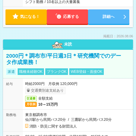
シフト勤務
/
10名以上の大量募集
気になる！
応募する
詳細へ
掲載日：2026.08.06
未読
2000円＊調布市/平日週3日＊研究機関でのデー
タ作成業務！
派遣
職種未経験OK
ブランクOK
WEB登録・面接OK
時給2000円 月収例 120,000円
給与
交通費別途支給あり
全額支給
交通費
10～15万円
月収例
東京都調布市
勤務地
仙川駅から民間バス20分
/
三鷹駅から民間バス20分
消防・防災に関する財団法人