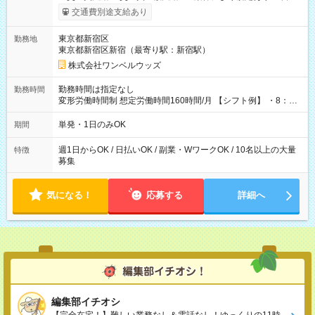
いOK！（規定あり） ┗働いたその日に現金GET♪ お仕事後はコ
交通費別途支給あり
ンビニATMから 日払い分を引き落とせます！ 【試用期間】試
用期間なし
東京都新宿区
勤務地
東京都新宿区新宿（最寄り駅：新宿駅）
株式会社ワンベルウッズ
勤務時間は指定なし
勤務時間
変形労働時間制 想定労働時間160時間/月 【シフト例】 ・8：00
～21：00
単発・1日のみOK
期間
週1日からOK / 日払いOK / 副業・WワークOK / 10名以上の大量
特徴
募集
気になる！
応募する
詳細へ
編集部イチオシ