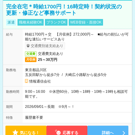
完全在宅＊時給1700円！16時定時！契約状況の
更新・修正など事務サポート
派遣
職種未経験OK
ブランクOK
WEB登録・面接OK
時給1700円＋交 【月収例】272,000円～ ■給与の前払いが可
給与
能な速払いサービスあり
交通費別途支給あり
交通費支給あり
交通費
25～30万円
月収例
東京都品川区
勤務地
五反田駅から徒歩7分
/
大崎広小路駅から徒歩5分
情報通信会社
9:00～16:00 ※休憩60分。10時～18時・10時～19時も相談可
勤務時間
能です。
2026/09/01～長期 ※9月～！
期間
履歴書不要
特徴
気になる！
応募する
詳細へ