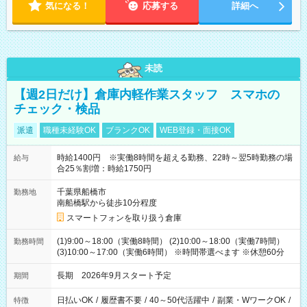
気になる！
応募する
詳細へ
未読
【週2日だけ】倉庫内軽作業スタッフ スマホの
チェック・検品
派遣
職種未経験OK
ブランクOK
WEB登録・面接OK
時給1400円 ※実働8時間を超える勤務、22時～翌5時勤務の場
給与
合25％割増：時給1750円
千葉県船橋市
勤務地
南船橋駅から徒歩10分程度
スマートフォンを取り扱う倉庫
(1)9:00～18:00（実働8時間） (2)10:00～18:00（実働7時間）
勤務時間
(3)10:00～17:00（実働6時間） ※時間帯選べます ※休憩60分
長期 2026年9月スタート予定
期間
日払いOK
/
履歴書不要
/
40～50代活躍中
/
副業・WワークOK
/
特徴