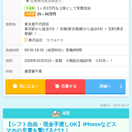
交通費別途支給あり
1ヶ月3万円を上限として実費支給
交通費
25～30万円
月収例
東京都千代田区
勤務地
東京駅から徒歩2分
/
京橋(東京都)駅から徒歩4分
/
宝町(東京
都)駅
/
…
株式会社 リクルート
09:30-18:30（休憩60分）実働8時間
勤務時間
2026年10月01日～長期 ※開始日相談OK ※10月～！
期間
履歴書不要
特徴
気になる！
応募する
詳細へ
掲載日：2026.08.07
未読
【シフト自由・現金手渡しOK】iPhoneなどス
マホの充電を繋げるだけ！