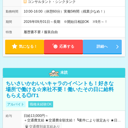
コンサルタント・シンクタンク
10:00-16:00（休憩60分）実働5時間（残業少なめ！）
勤務時間
2026年09月01日～長期 ※開始日相談OK ※9月～！
期間
履歴書不要
/
服装自由
特徴
気になる！
応募する
詳細へ
未読
ちいさいかわいいキャラのイベントも！好きな
場所で働ける☆来社不要！働いたその日に給料
もらえる◎/T1
アルバイト
職種未経験OK
日給13,000円～
給与
＋交通費支給 ★交通費全額支給！ ┗案件により規定あり ★日払
いOK！（規定あり） ┗働いたその日に現金GET♪ お仕事後はコ
交通費別途支給あり