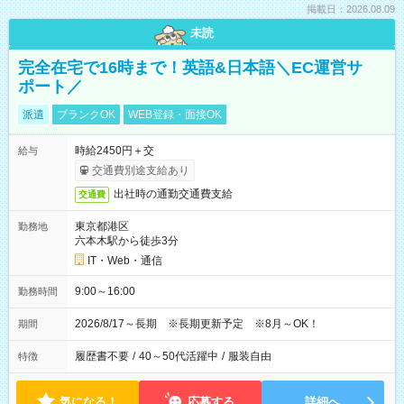
掲載日：2026.08.09
未読
完全在宅で16時まで！英語&日本語＼EC運営サ
ポート／
派遣
ブランクOK
WEB登録・面接OK
時給2450円＋交
給与
交通費別途支給あり
出社時の通勤交通費支給
交通費
東京都港区
勤務地
六本木駅から徒歩3分
IT・Web・通信
9:00～16:00
勤務時間
2026/8/17～長期 ※長期更新予定 ※8月～OK！
期間
履歴書不要
/
40～50代活躍中
/
服装自由
特徴
気になる！
応募する
詳細へ