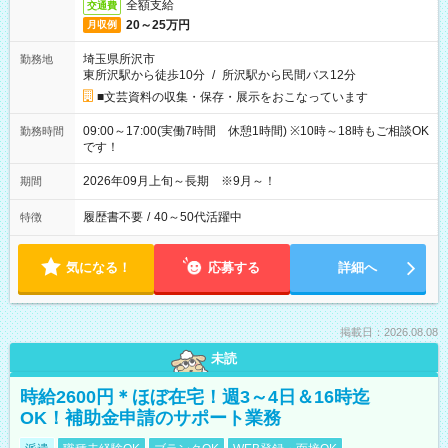
全額支給
交通費
20～25万円
月収例
埼玉県所沢市
勤務地
東所沢駅から徒歩10分
/
所沢駅から民間バス12分
■文芸資料の収集・保存・展示をおこなっています
09:00～17:00(実働7時間 休憩1時間) ※10時～18時もご相談OK
勤務時間
です！
2026年09月上旬～長期 ※9月～！
期間
履歴書不要
/
40～50代活躍中
特徴
気になる！
応募する
詳細へ
掲載日：2026.08.08
未読
時給2600円＊ほぼ在宅！週3～4日＆16時迄
OK！補助金申請のサポート業務