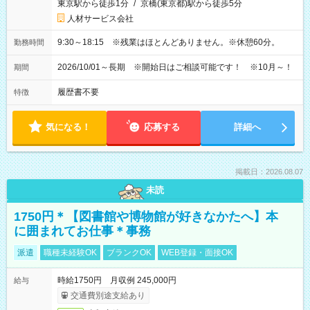
東京駅から徒歩1分
/
京橋(東京都)駅から徒歩5分
人材サービス会社
9:30～18:15 ※残業はほとんどありません。※休憩60分。
勤務時間
2026/10/01～長期 ※開始日はご相談可能です！ ※10月～！
期間
履歴書不要
特徴
気になる！
応募する
詳細へ
掲載日：2026.08.07
未読
1750円＊【図書館や博物館が好きなかたへ】本
に囲まれてお仕事＊事務
派遣
職種未経験OK
ブランクOK
WEB登録・面接OK
時給1750円 月収例 245,000円
給与
交通費別途支給あり