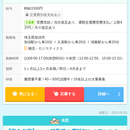
時給1500円
給与
交通費別途支給あり
実費支給／当社規定あり。通勤交通費実費支払／上限4
交通費
万円／月※規定あり
埼玉県加須市
勤務地
加須駅から車10分
/
久喜駅から車20分
/
鴻巣駅から車20分
物流・ロジスティクス
(1)09:00-17:00(休憩60分) ※休憩（12:00-12:50、15:00-15:10）
勤務時間
1ヶ月以上3ヶ月未満／即日～9月末まで
期間
履歴書不要
/
40～50代活躍中
/
10名以上の大量募集
特徴
気になる！
応募する
詳細へ
掲載日：2026.08.05
未読