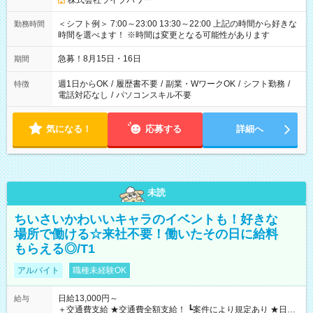
株式会社ライブパワー
＜シフト例＞ 7:00～23:00 13:30～22:00 上記の時間から好きな
勤務時間
時間を選べます！ ※時間は変更となる可能性があります
急募！8月15日・16日
期間
週1日からOK
/
履歴書不要
/
副業・WワークOK
/
シフト勤務
/
特徴
電話対応なし
/
パソコンスキル不要
気になる！
応募する
詳細へ
未読
ちいさいかわいいキャラのイベントも！好きな
場所で働ける☆来社不要！働いたその日に給料
もらえる◎/T1
アルバイト
職種未経験OK
日給13,000円～
給与
＋交通費支給 ★交通費全額支給！ ┗案件により規定あり ★日払