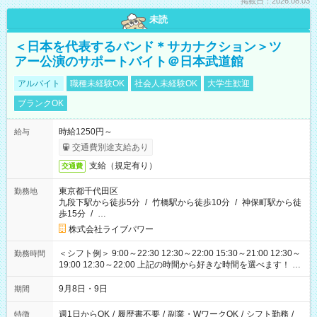
掲載日：2026.08.03
未読
＜日本を代表するバンド＊サカナクション＞ツ
アー公演のサポートバイト＠日本武道館
アルバイト
職種未経験OK
社会人未経験OK
大学生歓迎
ブランクOK
時給1250円～
給与
交通費別途支給あり
支給（規定有り）
交通費
東京都千代田区
勤務地
九段下駅から徒歩5分
/
竹橋駅から徒歩10分
/
神保町駅から徒
歩15分
/
…
株式会社ライブパワー
＜シフト例＞ 9:00～22:30 12:30～22:00 15:30～21:00 12:30～
勤務時間
19:00 12:30～22:00 上記の時間から好きな時間を選べます！ ※
時間は変更となる可能性があります
9月8日・9日
期間
週1日からOK
/
履歴書不要
/
副業・WワークOK
/
シフト勤務
/
特徴