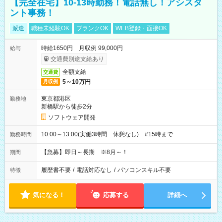
【完全在宅】10-13時勤務！電話無し！アシスタ
ント事務！
派遣
職種未経験OK
ブランクOK
WEB登録・面接OK
時給1650円 月収例 99,000円
給与
交通費別途支給あり
全額支給
交通費
5～10万円
月収例
東京都港区
勤務地
新橋駅から徒歩2分
ソフトウェア開発
10:00～13:00(実働3時間 休憩なし) #15時まで
勤務時間
【急募】即日～長期 ※8月～！
期間
履歴書不要
/
電話対応なし
/
パソコンスキル不要
特徴
気になる！
応募する
詳細へ