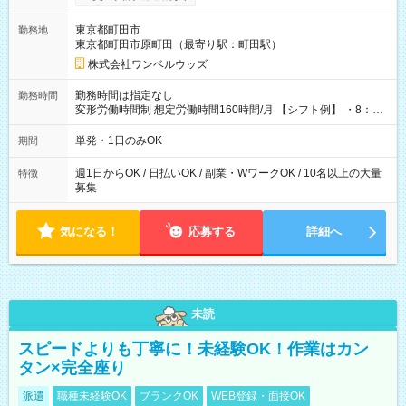
ンビニATMから 日払い分を引き落とせます！ 【試用期間】試
用期間なし
東京都町田市
勤務地
東京都町田市原町田（最寄り駅：町田駅）
株式会社ワンベルウッズ
勤務時間は指定なし
勤務時間
変形労働時間制 想定労働時間160時間/月 【シフト例】 ・8：00
～21：00
単発・1日のみOK
期間
週1日からOK / 日払いOK / 副業・WワークOK / 10名以上の大量
特徴
募集
気になる！
応募する
詳細へ
未読
スピードよりも丁寧に！未経験OK！作業はカン
タン×完全座り
派遣
職種未経験OK
ブランクOK
WEB登録・面接OK