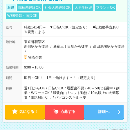
派遣
職種未経験OK
社会人未経験OK
大学生歓迎
ブランクOK
WEB登録・面接OK
時給1414円～ ▼日払いOK（規定あり） ■初勤務手当あり
給与
※規定による
東京都新宿区
勤務地
新宿駅から徒歩
/
新宿三丁目駅から徒歩
/
高田馬場駅から徒歩
/
…
物流企業
9:00～18:00
勤務時間
即日～OK！ 1日～働けます＾＾（規定あり）
期間
週1日からOK
/
日払いOK
/
履歴書不要
/
40～50代活躍中
/
副
特徴
業・WワークOK
/
服装自由
/
シフト勤務
/
10名以上の大量募
集
/
電話対応なし
/
パソコンスキル不要
気になる！
応募する
詳細へ