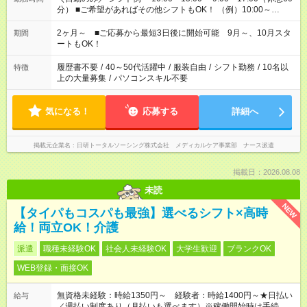
分） ■ご希望があればその他シフトもOK！ （例）10:00～
19:00 など 「家族とお休みを合わせたい」 「できれば残業は
したくない」 など、あなたのご希望に沿ったお仕事をご紹介し
2ヶ月～ ■ご応募から最短3日後に開始可能 9月～、10月スタ
期間
ます！ ※Wワーク希望の方へ 今ご覧のお仕事で希望する勤務時
ートもOK！
間と、もう1つのお仕事の勤務時間。 合計で週40時間を超える
場合は応募できません
履歴書不要
/
40～50代活躍中
/
服装自由
/
シフト勤務
/
10名以
特徴
上の大量募集
/
パソコンスキル不要
気になる！
応募する
詳細へ
掲載元企業名
日研トータルソーシング株式会社 メディカルケア事業部 ナース派遣
掲載日：2026.08.08
未読
NEW
【タイパもコスパも最強】選べるシフト×高時
給！両立OK！介護
派遣
職種未経験OK
社会人未経験OK
大学生歓迎
ブランクOK
WEB登録・面接OK
無資格未経験：時給1350円～ 経験者：時給1400円～★日払い
給与
／週払い制度あり（月払いも選べます）※稼働開始時は手続き完