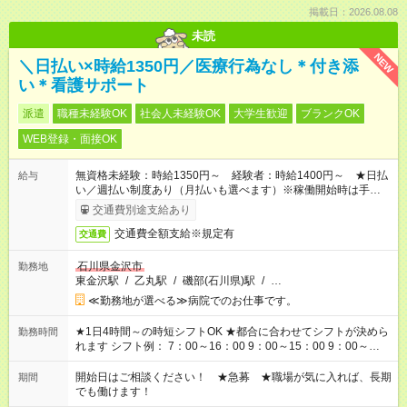
掲載日：2026.08.08
未読
NEW
＼日払い×時給1350円／医療行為なし＊付き添
い＊看護サポート
派遣
職種未経験OK
社会人未経験OK
大学生歓迎
ブランクOK
WEB登録・面接OK
無資格未経験：時給1350円～ 経験者：時給1400円～ ★日払
給与
い／週払い制度あり（月払いも選べます）※稼働開始時は手続き
完了次第のお支払いとなります。
交通費別途支給あり
交通費全額支給※規定有
交通費
石川県金沢市
勤務地
東金沢駅
/
乙丸駅
/
磯部(石川県)駅
/
…
≪勤務地が選べる≫病院でのお仕事です。
★1日4時間～の時短シフトOK ★都合に合わせてシフトが決めら
勤務時間
れます シフト例： 7：00～16：00 9：00～15：00 9：00～
18：00 11：00～20：00 など ※Wワークの場合、他のお仕事と
合わせ週40時間超の就業はご案内できません ※法令に基づき、
開始日はご相談ください！ ★急募 ★職場が気に入れば、長期
期間
週20時間以上勤務は社会保険への加入対象となります ※労働者
でも働けます！
派遣法（日雇い派遣の原則禁止）により、短時間・短期間の就