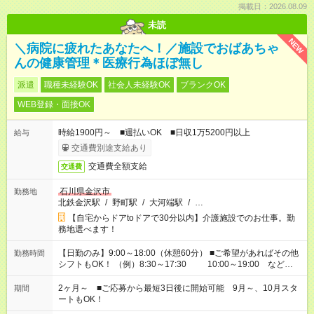
掲載日：2026.08.09
未読
NEW
＼病院に疲れたあなたへ！／施設でおばあちゃ
んの健康管理＊医療行為ほぼ無し
派遣
職種未経験OK
社会人未経験OK
ブランクOK
WEB登録・面接OK
時給1900円～ ■週払いOK ■日収1万5200円以上
給与
交通費別途支給あり
交通費全額支給
交通費
石川県金沢市
勤務地
北鉄金沢駅
/
野町駅
/
大河端駅
/
…
【自宅からドアtoドアで30分以内】介護施設でのお仕事。勤
務地選べます！
【日勤のみ】9:00～18:00（休憩60分） ■ご希望があればその他
勤務時間
シフトもOK！ （例）8:30～17:30 10:00～19:00 など
「家族とお休みを合わせたい」 「できれば残業はしたくない」
など、あなたのご希望に沿ったお仕事をご紹介します！ ※Wワ
2ヶ月～ ■ご応募から最短3日後に開始可能 9月～、10月スタ
期間
ーク希望の方へ 今ご覧のお仕事で希望する勤務時間と、もう1つ
ートもOK！
のお仕事の勤務時間。 合計で週40時間を超える場合は応募でき