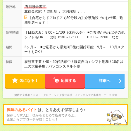
石川県金沢市
勤務地
北鉄金沢駅
/
野町駅
/
大河端駅
/
…
【自宅からドアtoドアで30分以内】介護施設でのお仕事。勤
務地選べます！
【日勤のみ】9:00～17:00（休憩60分） ■ご希望があればその他
勤務時間
シフトもOK！ （例）8:30～17:30 10:00～19:00 など
「家族とお休みを合わせたい」 「できれば残業はしたくない」
など、あなたのご希望に沿ったお仕事をご紹介します！ ※Wワ
2ヶ月～ ■ご応募から最短3日後に開始可能 9月～、10月スタ
期間
ーク希望の方へ 今ご覧のお仕事で希望する勤務時間と、もう1つ
ートもOK！
のお仕事の勤務時間。 合計で週40時間を超える場合は応募でき
ません
履歴書不要
/
40～50代活躍中
/
服装自由
/
シフト勤務
/
10名以
特徴
上の大量募集
/
パソコンスキル不要
気になる！
応募する
詳細へ
掲載元企業名
日研トータルソーシング株式会社 メディカルケア事業部 ナース派遣
興味のあるバイト
は、とりあえず保存しよう♪
保存した求人は、後からまとめて応募できるよ。
企業からアプローチが届くことも！