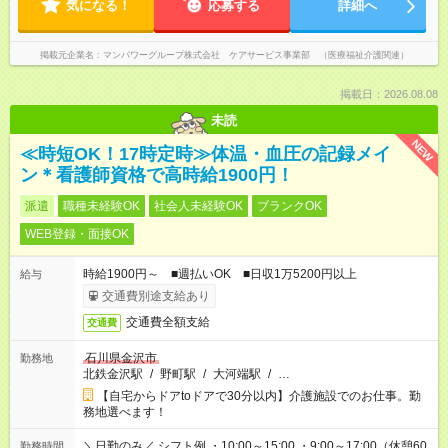
気になる！
応募する
詳細へ
掲載元企業名
マンパワーグループ株式会社 ケアサービス事業部 （医療福祉介護関連）
掲載日：2026.08.08
未読
NEW
≪時短OK！17時定時≫体温・血圧の記録メイ
ン＊看護師資格で高時給1900円！
派遣
職種未経験OK
社会人未経験OK
ブランクOK
WEB登録・面接OK
時給1900円～ ■週払いOK ■日収1万5200円以上
給与
交通費別途支給あり
交通費全額支給
交通費
石川県金沢市
勤務地
北鉄金沢駅
/
野町駅
/
大河端駅
/
…
【自宅からドアtoドアで30分以内】介護施設でのお仕事。勤
務地選べます！
＼日勤のみ／ シフト例 ・10:00～15:00 ・9:00～17:00（休憩60
勤務時間