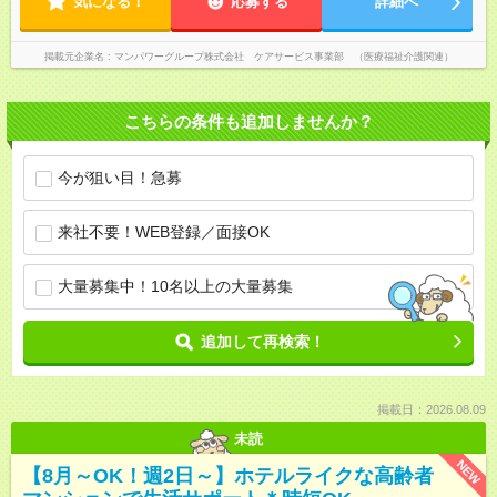
気になる！
応募する
詳細へ
掲載元企業名
マンパワーグループ株式会社 ケアサービス事業部 （医療福祉介護関連）
こちらの条件も追加しませんか？
今が狙い目！急募
来社不要！WEB登録／面接OK
大量募集中！10名以上の大量募集
追加して再検索！
掲載日：2026.08.09
未読
NEW
【8月～OK！週2日～】ホテルライクな高齢者