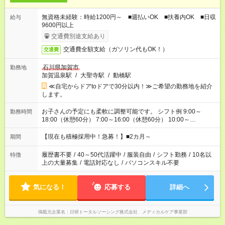
無資格未経験：時給1200円～ ■週払いOK ■扶養内OK ■日収
給与
9600円以上
交通費別途支給あり
交通費全額支給（ガソリン代もOK！）
交通費
石川県加賀市
勤務地
加賀温泉駅
/
大聖寺駅
/
動橋駅
≪自宅からドアtoドアで30分以内！≫ご希望の勤務地を紹介
します。
お子さんの予定にも柔軟に調整可能です。 シフト例 9:00～
勤務時間
18:00（休憩60分） 7:00～16:00（休憩60分） 10:00～
19:00（休憩60分） ※Wワーク希望の方へ 今ご覧のお仕事で希
望する勤務時間と、もう1つのお仕事の勤務時間の合計が 週40
【現在も積極採用中！急募！】■2カ月～
期間
時間を超えなければOKです。
履歴書不要
/
40～50代活躍中
/
服装自由
/
シフト勤務
/
10名以
特徴
上の大量募集
/
電話対応なし
/
パソコンスキル不要
気になる！
応募する
詳細へ
掲載元企業名
日研トータルソーシング株式会社 メディカルケア事業部