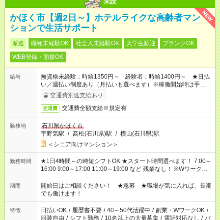
未読
NEW
かほく市【週2日～】ホテルライクな高齢者マン
ションで生活サポート
派遣
職種未経験OK
社会人未経験OK
大学生歓迎
ブランクOK
WEB登録・面接OK
無資格未経験：時給1350円～ 経験者：時給1400円～ ★日払
給与
い／週払い制度あり（月払いも選べます）※稼働開始時は手続き
完了次第のお支払いとなります。
交通費別途支給あり
交通費全額支給※規定有
交通費
石川県かほく市
勤務地
宇野気駅
/
高松(石川県)駅
/
横山(石川県)駅
＜シニア向けマンション＞
★1日4時間～の時短シフトOK ★スタート時間選べます！ 7:00～
勤務時間
16:00 9:00～17:00 11:00～19:00 など 残業なし！ ※Wワークの
場合、他のお仕事と合わせ週40時間超の就業はご案内できませ
ん ※法令に基づき、週20時間以上勤務は社会保険への加入対象
開始日はご相談ください！ ★急募 ★職場が気に入れば、長期
期間
となります ※労働者派遣法（日雇い派遣の原則禁止）により、
でも働けます！
短時間・短期間の就業はご案内が難しい場合があります
日払いOK
/
履歴書不要
/
40～50代活躍中
/
副業・WワークOK
/
特徴
服装自由
/
シフト勤務
/
10名以上の大量募集
/
電話対応なし
/
パ