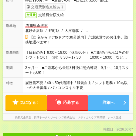
時給1900円～ ■週払いOK ■日収1万5200円以上
給与
交通費別途支給あり
交通費全額支給
交通費
石川県金沢市
勤務地
北鉄金沢駅
/
野町駅
/
大河端駅
/
…
【自宅からドアtoドアで30分以内】介護施設でのお仕事。勤
務地選べます！
【日勤のみ】9:00～18:00（休憩60分） ■ご希望があればその他
勤務時間
シフトもOK！ （例）8:30～17:30 10:00～19:00 など
「家族とお休みを合わせたい」 「余裕を持って夕飯の準備がし
たい」 「できれば残業はしたくない」 など、ご希望があれば教
2ヶ月～ ■ご応募から最短3日後に開始可能 9月～、10月スタ
期間
えてくださいね。 ※Wワーク希望の方へ 今ご覧のお仕事で希望
ートもOK！
する勤務時間と、もう1つのお仕事の勤務時間。 合計で週40時
間を超える場合は応募できません
履歴書不要
/
40～50代活躍中
/
服装自由
/
シフト勤務
/
10名以
特徴
上の大量募集
/
パソコンスキル不要
気になる！
応募する
詳細へ
掲載元企業名
日研トータルソーシング株式会社 メディカルケア事業部 ナース派遣
掲載日：2026.08.07