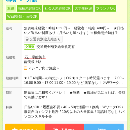
派遣
職種未経験OK
社会人未経験OK
大学生歓迎
ブランクOK
WEB登録・面接OK
無資格未経験：時給1350円～ 経験者：時給1400円～ ★日払
給与
い／週払い制度あり（月払いも選べます）※稼働開始時は手続き
完了次第のお支払いとなります。
交通費別途支給あり
交通費全額支給※規定有
交通費
石川県能美市
勤務地
能美根上駅
＜シニア向け施設＞
★1日4時間～の時短シフトOK ★スタート時間選べます！ 7:00～
勤務時間
16:00 9:00～17:00 11:00～19:00 など 残業なし！ ※Wワークの
場合、他のお仕事と合わせ週40時間超の就業はご案内できませ
ん ※法令に基づき、週20時間以上勤務は社会保険への加入対象
開始日はご相談ください！ ★急募 ★職場が気に入れば、長期
期間
となります ※労働者派遣法（日雇い派遣の原則禁止）により、
でも働けます！
短時間・短期間の就業はご案内が難しい場合があります
日払いOK
/
履歴書不要
/
40～50代活躍中
/
副業・WワークOK
/
特徴
服装自由
/
シフト勤務
/
10名以上の大量募集
/
電話対応なし
/
パ
ソコンスキル不要