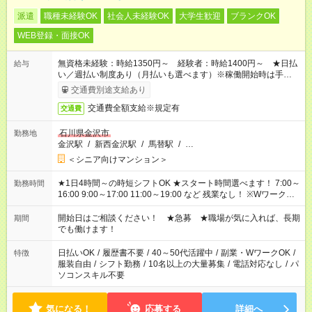
派遣
職種未経験OK
社会人未経験OK
大学生歓迎
ブランクOK
WEB登録・面接OK
無資格未経験：時給1350円～ 経験者：時給1400円～ ★日払
給与
い／週払い制度あり（月払いも選べます）※稼働開始時は手続き
完了次第のお支払いとなります。
交通費別途支給あり
交通費全額支給※規定有
交通費
石川県金沢市
勤務地
金沢駅
/
新西金沢駅
/
馬替駅
/
…
＜シニア向けマンション＞
★1日4時間～の時短シフトOK ★スタート時間選べます！ 7:00～
勤務時間
16:00 9:00～17:00 11:00～19:00 など 残業なし！ ※Wワークの
場合、他のお仕事と合わせ週40時間超の就業はご案内できませ
ん ※法令に基づき、週20時間以上勤務は社会保険への加入対象
開始日はご相談ください！ ★急募 ★職場が気に入れば、長期
期間
となります ※労働者派遣法（日雇い派遣の原則禁止）により、
でも働けます！
短時間・短期間の就業はご案内が難しい場合があります
日払いOK
/
履歴書不要
/
40～50代活躍中
/
副業・WワークOK
/
特徴
服装自由
/
シフト勤務
/
10名以上の大量募集
/
電話対応なし
/
パ
ソコンスキル不要
気になる！
応募する
詳細へ