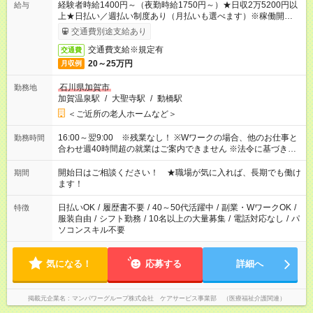
経験者時給1400円～（夜勤時給1750円～）★日収2万5200円以
給与
上★日払い／週払い制度あり（月払いも選べます）※稼働開始時
は手続き完了次第のお支払いとなります。
交通費別途支給あり
交通費支給※規定有
交通費
20～25万円
月収例
石川県加賀市
勤務地
加賀温泉駅
/
大聖寺駅
/
動橋駅
＜ご近所の老人ホームなど＞
16:00～翌9:00 ※残業なし！ ※Wワークの場合、他のお仕事と
勤務時間
合わせ週40時間超の就業はご案内できません ※法令に基づき、
週20時間以上勤務は社会保険への加入対象となります ※労働者
派遣法（日雇い派遣の原則禁止）により、短時間・短期間の就
開始日はご相談ください！ ★職場が気に入れば、長期でも働け
期間
業はご案内が難しい場合があります
ます！
日払いOK
/
履歴書不要
/
40～50代活躍中
/
副業・WワークOK
/
特徴
服装自由
/
シフト勤務
/
10名以上の大量募集
/
電話対応なし
/
パ
ソコンスキル不要
気になる！
応募する
詳細へ
掲載元企業名
マンパワーグループ株式会社 ケアサービス事業部 （医療福祉介護関連）