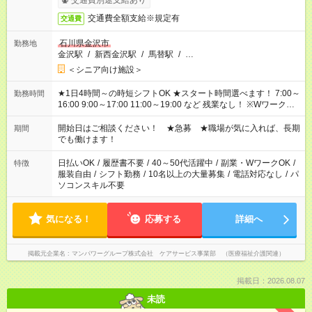
交通費別途支給あり
交通費全額支給※規定有
交通費
石川県金沢市
勤務地
金沢駅
/
新西金沢駅
/
馬替駅
/
…
＜シニア向け施設＞
★1日4時間～の時短シフトOK ★スタート時間選べます！ 7:00～
勤務時間
16:00 9:00～17:00 11:00～19:00 など 残業なし！ ※Wワークの
場合、他のお仕事と合わせ週40時間超の就業はご案内できませ
ん ※法令に基づき、週20時間以上勤務は社会保険への加入対象
開始日はご相談ください！ ★急募 ★職場が気に入れば、長期
期間
となります ※労働者派遣法（日雇い派遣の原則禁止）により、
でも働けます！
短時間・短期間の就業はご案内が難しい場合があります
日払いOK
/
履歴書不要
/
40～50代活躍中
/
副業・WワークOK
/
特徴
服装自由
/
シフト勤務
/
10名以上の大量募集
/
電話対応なし
/
パ
ソコンスキル不要
気になる！
応募する
詳細へ
掲載元企業名
マンパワーグループ株式会社 ケアサービス事業部 （医療福祉介護関連）
掲載日：2026.08.07
未読