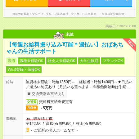
掲載元企業名
マンパワーグループ株式会社 ケアサービス事業部 （医療福祉介護関連）
掲載日：2026.08.08
未読
NEW
【毎週お給料振り込み可能＊週払い】おばあち
ゃんの生活サポート
派遣
職種未経験OK
社会人未経験OK
大学生歓迎
ブランクOK
WEB登録・面接OK
無資格未経験：時給1350円～ 経験者：時給1400円～★日払い
給与
／週払い制度あり（月払いも選べます）※稼働開始時は手続き完
了次第のお支払いとなります。
交通費別途支給あり
交通費支給※規定有
交通費
～5万円
月収例
石川県かほく市
勤務地
宇野気駅
/
高松(石川県)駅
/
横山(石川県)駅
＜ご近所の老人ホームなど＞