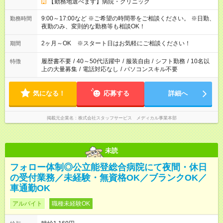
【勤務地選べます】病院・クリニック
9:00～17:00など ※ご希望の時間帯をご相談ください。 ※日勤、
勤務時間
夜勤のみ、変則的な勤務等も相談OK！
2ヶ月～OK ※スタート日はお気軽にご相談ください！
期間
履歴書不要
/
40～50代活躍中
/
服装自由
/
シフト勤務
/
10名以
特徴
上の大量募集
/
電話対応なし
/
パソコンスキル不要
気になる！
応募する
詳細へ
掲載元企業名
株式会社スタッフサービス メディカル事業本部
未読
フォロー体制◎公立能登総合病院にて夜間・休日
の受付業務／未経験・無資格OK／ブランクOK／
車通勤OK
アルバイト
職種未経験OK