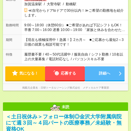
加賀温泉駅
/
大聖寺駅
/
動橋駅
≪自宅からドアtoドアで30分以内！≫ご希望の勤務地を紹介
します。
9:00～18:00（休憩60分） ■ご希望があれば下記シフトもOK！
勤務時間
早番 7:00～16:00 遅番 10:00～19:00 「家族と休みを合わせた
い」 「余裕を持って夕飯の準備がしたい」 「できれば残業はし
たくない」 など、ご希望を教えてくださいね。 ※Wワーク希望
【現在も積極採用中！急募！】2カ月～ ■ご応募から最短2～3
期間
の方へ 今ご覧のお仕事で希望する勤務時間と、もう1つのお仕事
日後の就業も相談可能です！
の勤務時間。 合計で週40時間を超える場合は応募できません。
履歴書不要
/
40～50代活躍中
/
服装自由
/
シフト勤務
/
10名以
特徴
上の大量募集
/
電話対応なし
/
パソコンスキル不要
気になる！
応募する
詳細へ
掲載元企業名
日研トータルソーシング株式会社 メディカルケア事業部
未読
＜土日祝休み＞フォロー体制◎金沢大学附属病院
にて週３回～４回パートの医療事務／未経験・無
資格OK