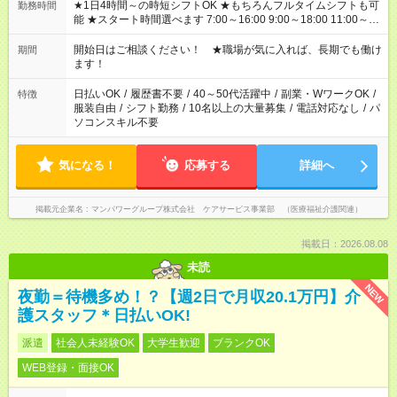
★1日4時間～の時短シフトOK ★もちろんフルタイムシフトも可
勤務時間
能 ★スタート時間選べます 7:00～16:00 9:00～18:00 11:00～
20:00 など 残業なし！ ※Wワークの場合、他のお仕事と合わせ
週40時間超の就業はご案内できません ※法令に基づき、週20時
開始日はご相談ください！ ★職場が気に入れば、長期でも働け
期間
間以上勤務は社会保険への加入対象となります ※労働者派遣法
ます！
（日雇い派遣の原則禁止）により、短時間・短期間の就業はご
案内が難しい場合があります
日払いOK
/
履歴書不要
/
40～50代活躍中
/
副業・WワークOK
/
特徴
服装自由
/
シフト勤務
/
10名以上の大量募集
/
電話対応なし
/
パ
ソコンスキル不要
気になる！
応募する
詳細へ
掲載元企業名
マンパワーグループ株式会社 ケアサービス事業部 （医療福祉介護関連）
掲載日：2026.08.08
未読
NEW
夜勤＝待機多め！？【週2日で月収20.1万円】介
護スタッフ＊日払いOK!
派遣
社会人未経験OK
大学生歓迎
ブランクOK
WEB登録・面接OK