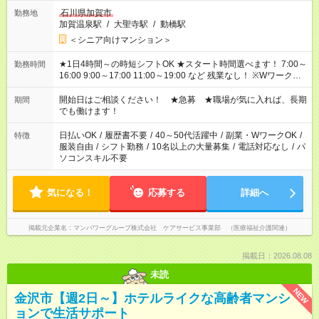
石川県加賀市
勤務地
加賀温泉駅
/
大聖寺駅
/
動橋駅
＜シニア向けマンション＞
★1日4時間～の時短シフトOK ★スタート時間選べます！ 7:00～
勤務時間
16:00 9:00～17:00 11:00～19:00 など 残業なし！ ※Wワークの
場合、他のお仕事と合わせ週40時間超の就業はご案内できませ
ん ※法令に基づき、週20時間以上勤務は社会保険への加入対象
開始日はご相談ください！ ★急募 ★職場が気に入れば、長期
期間
となります ※労働者派遣法（日雇い派遣の原則禁止）により、
でも働けます！
短時間・短期間の就業はご案内が難しい場合があります
日払いOK
/
履歴書不要
/
40～50代活躍中
/
副業・WワークOK
/
特徴
服装自由
/
シフト勤務
/
10名以上の大量募集
/
電話対応なし
/
パ
ソコンスキル不要
気になる！
応募する
詳細へ
掲載元企業名
マンパワーグループ株式会社 ケアサービス事業部 （医療福祉介護関連）
掲載日：2026.08.08
未読
NEW
金沢市【週2日～】ホテルライクな高齢者マンシ
ョンで生活サポート