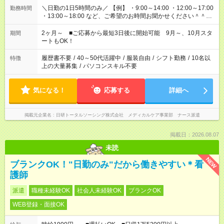
＼日勤の1日5時間のみ／ 【例】 ・9:00～14:00 ・12:00～17:00
勤務時間
・13:00～18:00 など、ご希望のお時間お聞かせください＾＾
「家族とお休みを合わせたい」 「子どもの迎えに行きたい」
「できれば残業はしたくない」 など、ご希望があれば教えてく
2ヶ月～ ■ご応募から最短3日後に開始可能 9月～、10月スタ
期間
ださいね。 ※Wワーク希望の方へ 今ご覧のお仕事で希望する勤
ートもOK！
務時間と、もう1つのお仕事の勤務時間が 合計で週40時間を超
える場合は応募できません
履歴書不要
/
40～50代活躍中
/
服装自由
/
シフト勤務
/
10名以
特徴
上の大量募集
/
パソコンスキル不要
気になる！
応募する
詳細へ
掲載元企業名
日研トータルソーシング株式会社 メディカルケア事業部 ナース派遣
掲載日：2026.08.07
未読
NEW
ブランクOK！"日勤のみ"だから働きやすい＊看
護師
派遣
職種未経験OK
社会人未経験OK
ブランクOK
WEB登録・面接OK