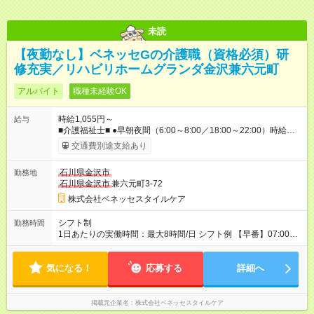
未読
【夜勤なし】ベネッセGの介護職（資格必須）研
修充実／リハビリホームグランダ金沢兼六元町
アルバイト
職種未経験OK
時給1,055円～
給与
■介護福祉士■ ●早朝夜間（6:00～8:00／18:00～22:00）時給：
1255円～ ●日中帯（8:00～18:00）時給：1155円～ ■初任者研修
交通費別途支給あり
■ ●早朝夜間（6:00～8:00／18:00～22:00）時給：1155円～ ●日
中帯（8:00～18:00）時給：1055円～ ※社内専門資格を取得し
石川県金沢市
勤務地
た場合は手当支給（1資格につき、60円／時） 【試用期間】試
石川県金沢市
兼六元町3-72
用期間なし
株式会社ベネッセスタイルケア
シフト制
勤務時間
1日あたりの実働時間：最大8時間/日 シフト例 【早番】07:00～
16:00 【日勤】08:00～17:00／09:00～18:00 【遅番】11:00～
20:00 ※休憩は法定通り ※シフト時間はホームによって前後しま
気になる！
す。 詳細の勤務時間についてはお問合せください。 ※実働8時
応募する
詳細へ
間のシフト制勤務（早・日・遅）
掲載元企業名
株式会社ベネッセスタイルケア