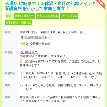
NEW
≪週3×17時まで！≫体温・血圧の記録メイン＊
看護資格を活かして家庭と両立！
派遣
職種未経験OK
社会人未経験OK
ブランクOK
WEB登録・面接OK
時給1900円～ ■週払いOK ■日収1万5200円以上
給与
交通費別途支給あり
交通費全額支給
交通費
石川県金沢市
勤務地
北鉄金沢駅
/
野町駅
/
大河端駅
/
…
【自宅からドアtoドアで30分以内】介護施設でのお仕事。勤
務地選べます！
【日勤のみ】9:00～17:00（休憩60分） ■ご希望があればその他
勤務時間
シフトもOK！ （例）8:30～17:30 10:00～19:00 など
「家族とお休みを合わせたい」 「できれば残業はしたくない」
など、あなたのご希望に沿ったお仕事をご紹介します！ ※Wワ
2ヶ月～ ■ご応募から最短3日後に開始可能 9月～、10月スタ
期間
ーク希望の方へ 今ご覧のお仕事で希望する勤務時間と、もう1つ
ートもOK！
のお仕事の勤務時間。 合計で週40時間を超える場合は応募でき
ません
履歴書不要
/
40～50代活躍中
/
服装自由
/
シフト勤務
/
10名以
特徴
上の大量募集
/
パソコンスキル不要