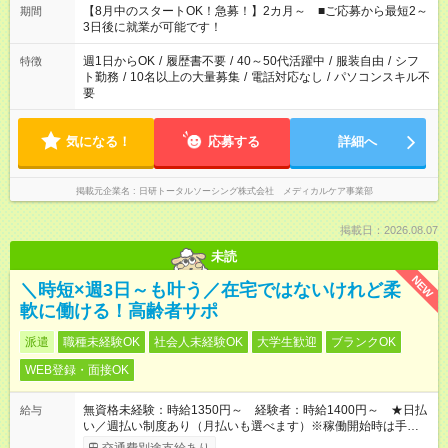
時間。 合計で週40時間を超える場合は応募できません。
【8月中のスタートOK！急募！】2カ月～ ■ご応募から最短2～
期間
3日後に就業が可能です！
週1日からOK
/
履歴書不要
/
40～50代活躍中
/
服装自由
/
シフ
特徴
ト勤務
/
10名以上の大量募集
/
電話対応なし
/
パソコンスキル不
要
気になる！
応募する
詳細へ
掲載元企業名
日研トータルソーシング株式会社 メディカルケア事業部
掲載日：2026.08.07
未読
NEW
＼時短×週3日～も叶う／在宅ではないけれど柔
軟に働ける！高齢者サポ
派遣
職種未経験OK
社会人未経験OK
大学生歓迎
ブランクOK
WEB登録・面接OK
無資格未経験：時給1350円～ 経験者：時給1400円～ ★日払
給与
い／週払い制度あり（月払いも選べます）※稼働開始時は手続き
完了次第のお支払いとなります。