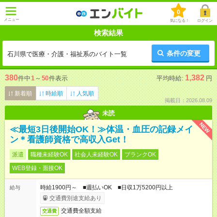
0
メニュー
気になる！
ログイン
検索結果
条件の変更
石川県で医療・介護・福祉系のバイト一覧
380
1,382
件中
1
～
50
件表示
平均時給:
円
新着順
時給順
人気順
掲載日：2026.08.09
未読
NEW
≪最短3日後開始OK！≫体温・血圧の記録メイ
ン＊看護師資格で高収入Get！
派遣
職種未経験OK
社会人未経験OK
ブランクOK
WEB登録・面接OK
時給1900円～ ■週払いOK ■日収1万5200円以上
給与
交通費別途支給あり
交通費全額支給
交通費