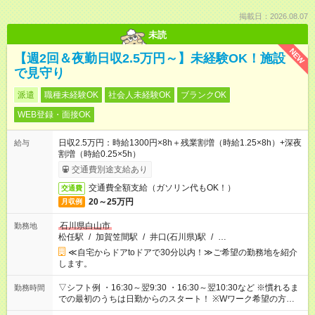
掲載日：2026.08.07
未読
NEW
【週2回＆夜勤日収2.5万円～】未経験OK！施設
で見守り
派遣
職種未経験OK
社会人未経験OK
ブランクOK
WEB登録・面接OK
日収2.5万円：時給1300円×8h＋残業割増（時給1.25×8h）+深夜
給与
割増（時給0.25×5h）
交通費別途支給あり
交通費全額支給（ガソリン代もOK！）
交通費
20～25万円
月収例
石川県白山市
勤務地
松任駅
/
加賀笠間駅
/
井口(石川県)駅
/
…
≪自宅からドアtoドアで30分以内！≫ご希望の勤務地を紹介
します。
▽シフト例 ・16:30～翌9:30 ・16:30～翌10:30など ※慣れるま
勤務時間
での最初のうちは日勤からのスタート！ ※Wワーク希望の方へ
今ご覧のお仕事で希望する勤務時間と、もう1つのお仕事の勤務