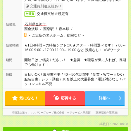
了次第のお支払いとなります。
交通費別途支給あり
交通費支給※規定有
交通費
石川県金沢市
勤務地
西金沢駅
/
西泉駅
/
森本駅
/
…
＜ご近所の老人ホーム、病院など＞
★1日4時間～の時短シフトOK ★スタート時間選べます！ 7:00～
勤務時間
16:00 9:00～17:00 11:00～19:00 など 残業なし！ ※Wワークの
場合、他のお仕事と合わせ週40時間超の就業はご案内できませ
ん ※法令に基づき、週20時間以上勤務は社会保険への加入対象
開始日はご相談ください！ ★急募 ★職場が気に入れば、長期
期間
となります ※労働者派遣法（日雇い派遣の原則禁止）により、
でも働けます！
短時間・短期間の就業はご案内が難しい場合があります
日払いOK
/
履歴書不要
/
40～50代活躍中
/
副業・WワークOK
/
特徴
服装自由
/
シフト勤務
/
10名以上の大量募集
/
電話対応なし
/
パ
ソコンスキル不要
気になる！
応募する
詳細へ
掲載元企業名
マンパワーグループ株式会社 ケアサービス事業部 （医療福祉介護関連）
掲載日：2026.08.08