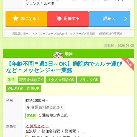
ソコンスキル不要
気になる！
応募する
詳細へ
掲載元企業名
マンパワーグループ株式会社 ケアサービス事業部 （医療福祉介護関連）
掲載日：2026.08.08
未読
NEW
【年齢不問＊週3日～OK】病院内でカルテ運び
など＊メッセンジャー業務
派遣
職種未経験OK
社会人未経験OK
ブランクOK
WEB登録・面接OK
時給1000円～
給与
交通費別途支給あり
交通費規定内支給
交通費
石川県金沢市
勤務地
金沢駅
/
額住宅前駅
/
野町駅
/
…