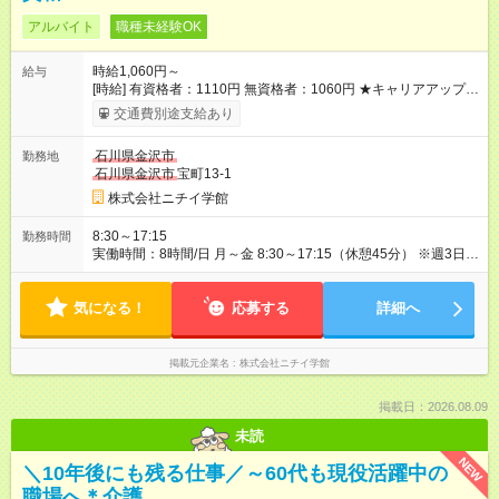
アルバイト
職種未経験OK
時給1,060円～
給与
[時給] 有資格者：1110円 無資格者：1060円 ★キャリアアップ制
度あり 進級により給与がアップします！ 【試用期間】試用期間
交通費別途支給あり
あり 試用期間の長さ：3ヶ月 雇用形態、給与は本採用時と同じ
です。
石川県金沢市
勤務地
石川県金沢市
宝町13-1
株式会社ニチイ学館
8:30～17:15
勤務時間
実働時間：8時間/日 月～金 8:30～17:15（休憩45分） ※週3日ま
たは週4日勤務 ※勤務日数・就業時間については相談可 ※社会保
険加入しての勤務が可能です
気になる！
応募する
詳細へ
掲載元企業名
株式会社ニチイ学館
掲載日：2026.08.09
未読
NEW
＼10年後にも残る仕事／～60代も現役活躍中の
職場へ＊介護