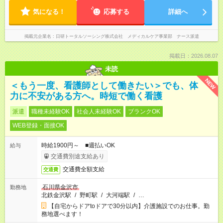
気になる！
応募する
詳細へ
掲載元企業名
日研トータルソーシング株式会社 メディカルケア事業部 ナース派遣
掲載日：2026.08.07
未読
NEW
＜もう一度、看護師として働きたい＞でも、体
力に不安がある方へ。時短で働く看護
派遣
職種未経験OK
社会人未経験OK
ブランクOK
WEB登録・面接OK
時給1900円～ ■週払いOK
給与
交通費別途支給あり
交通費全額支給
交通費
石川県金沢市
勤務地
北鉄金沢駅
/
野町駅
/
大河端駅
/
…
【自宅からドアtoドアで30分以内】介護施設でのお仕事。勤
務地選べます！