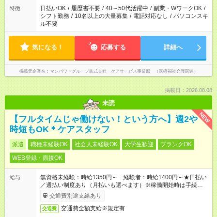
業はご案内が難しい場合があります
日払いOK
/
履歴書不要
/
40～50代活躍中
/
副業・WワークOK
/
特徴
シフト勤務
/
10名以上の大量募集
/
電話対応なし
/
パソコンスキ
ル不要
気になる！
応募する
詳細へ
掲載元企業名
マンパワーグループ株式会社 ケアサービス事業部 （医療福祉介護関連）
掲載日：2026.08.08
未読
NEW
【フルタイムじゃ働けない！という方へ】週2や
時短もOK＊ケアスタッフ
派遣
職種未経験OK
社会人未経験OK
大学生歓迎
ブランクOK
WEB登録・面接OK
無資格未経験：時給1350円～ 経験者：時給1400円～★日払い
給与
／週払い制度あり（月払いも選べます）※稼働開始時は手続き完
了次第のお支払いとなります。
交通費別途支給あり
交通費全額支給※規定有
交通費