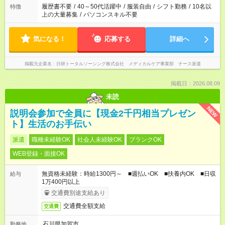
ません
履歴書不要
/
40～50代活躍中
/
服装自由
/
シフト勤務
/
10名以
特徴
上の大量募集
/
パソコンスキル不要
気になる！
応募する
詳細へ
掲載元企業名
日研トータルソーシング株式会社 メディカルケア事業部 ナース派遣
掲載日：2026.08.09
未読
NEW
説明会参加で全員に【現金2千円相当プレゼン
ト】生活のお手伝い
派遣
職種未経験OK
社会人未経験OK
ブランクOK
WEB登録・面接OK
無資格未経験：時給1300円～ ■週払いOK ■扶養内OK ■日収
給与
1万400円以上
交通費別途支給あり
交通費全額支給
交通費
石川県加賀市
勤務地