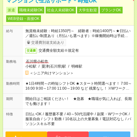
マンションで生活サポート＊時短OK
派遣
職種未経験OK
社会人未経験OK
大学生歓迎
ブランクOK
WEB登録・面接OK
無資格未経験：時給1350円～ 経験者：時給1400円～★日払い
給与
／週払い制度あり（月払いも選べます）※稼働開始時は手続き完
了次第のお支払いとなります。
交通費別途支給あり
交通費全額支給※規定有
交通費
石川県小松市
勤務地
小松駅
/
粟津(石川県)駅
/
明峰駅
＜シニア向けマンション＞
★1日4時間～の時短シフトOK ★スタート時間選べます！ 7:00～
勤務時間
16:00 9:00～17:00 11:00～19:00 など 残業なし！ ※Wワークの
場合、他のお仕事と合わせ週40時間超の就業はご案内できませ
ん ※法令に基づき、週20時間以上勤務は社会保険への加入対象
開始日はご相談ください！ ★急募 ★職場が気に入れば、長期
期間
となります ※労働者派遣法（日雇い派遣の原則禁止）により、
でも働けます！
短時間・短期間の就業はご案内が難しい場合があります
日払いOK
/
履歴書不要
/
40～50代活躍中
/
副業・WワークOK
/
特徴
服装自由
/
シフト勤務
/
10名以上の大量募集
/
電話対応なし
/
パ
ソコンスキル不要