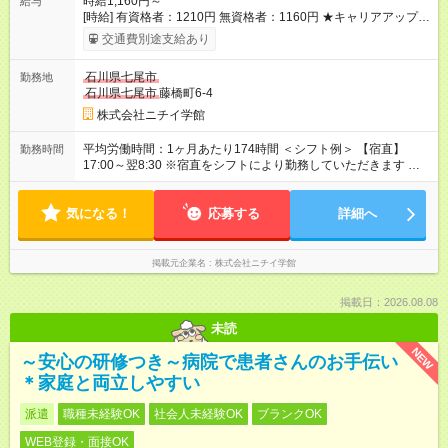
時給1,160円～
給与
[時給] 有資格者：1210円 無資格者：1160円 ★キャリアアップ制
度あり 進級により給与がアップします！ 【試用期間】試用期間
交通費別途支給あり
あり 試用期間の長さ：3ヶ月 雇用形態、給与は本採用時と同じ
です。
石川県七尾市
勤務地
石川県七尾市
藤橋町6-4
株式会社ニチイ学館
平均労働時間：1ヶ月あたり174時間 ＜シフト例＞ 【宿直】
勤務時間
17:00～翌8:30 ※宿直をシフトにより勤務していただきます ※月
10日～12日勤務 ※勤務日数は相談可能 平均労働時間：1ヶ月あ
たり174時間 ＜シフト例＞ 【宿直】17:00～翌8:30 ※宿直をシフ
気になる！
トにより勤務していただきます ※月10日～12日勤務 ※勤務日数
応募する
詳細へ
は相談可能
掲載元企業名
株式会社ニチイ学館
掲載日：2026.08.08
未読
NEW
～安心の研修つき～病院で患者さんのお手伝い
＊家庭と両立しやすい
派遣
職種未経験OK
社会人未経験OK
ブランクOK
WEB登録・面接OK