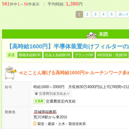
1,390
561
平均時給:
円
件中
1
～
50
件表示
1
2
3
4
5
次へ
未読
【高時給1600円】半導体装置向けフィルターの
派遣
職種未経験OK
社会人未経験OK
ブランクOK
WEB登録・面接OK
≪とことん稼げる高時給1600円≫ ルーチンワーク
時給1600～2000円 月収例30万4000円以上可(7時間×2
給与
交通費別途支給あり
交通費規定内支給
交通費
茨城県稲敷郡
勤務地
荒川沖駅から車20分
製造・建築・土木・製造技術系