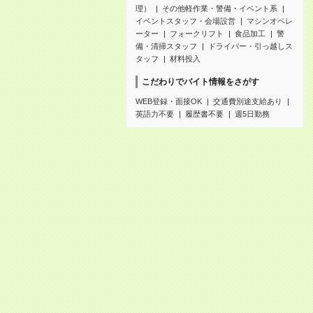
理）
その他軽作業・警備・イベント系
イベントスタッフ・会場設営
マシンオペレ
ーター
フォークリフト
食品加工
警
備・清掃スタッフ
ドライバー・引っ越しス
タッフ
材料投入
こだわりでバイト情報をさがす
WEB登録・面接OK
交通費別途支給あり
英語力不要
履歴書不要
週5日勤務