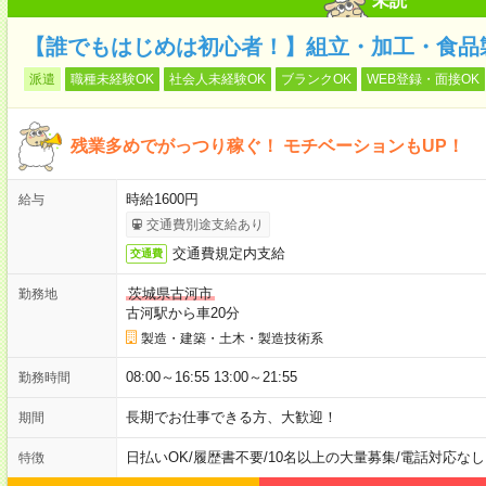
未読
【誰でもはじめは初心者！】組立・加工・食品製
派遣
職種未経験OK
社会人未経験OK
ブランクOK
WEB登録・面接OK
残業多めでがっつり稼ぐ！ モチベーションもUP！
時給1600円
給与
交通費別途支給あり
交通費規定内支給
交通費
茨城県古河市
勤務地
古河駅から車20分
製造・建築・土木・製造技術系
08:00～16:55 13:00～21:55
勤務時間
長期でお仕事できる方、大歓迎！
期間
日払いOK
/
履歴書不要
/
10名以上の大量募集
/
電話対応なし
特徴