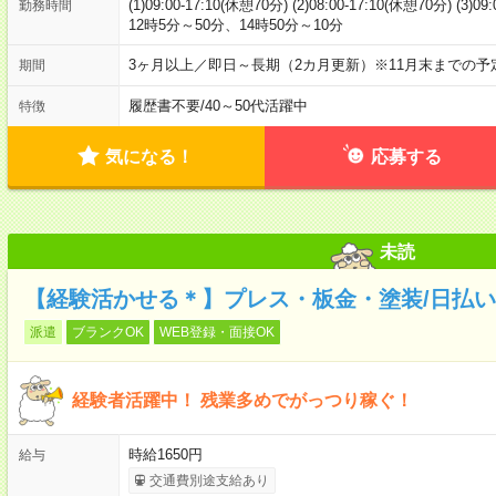
(1)09:00-17:10(休憩70分) (2)08:00-17:10(休憩70分) (
勤務時間
12時5分～50分、14時50分～10分
3ヶ月以上／即日～長期（2カ月更新）※11月末までの予
期間
履歴書不要
/
40～50代活躍中
特徴
気になる！
応募する
未読
【経験活かせる＊】プレス・板金・塗装/日払い
派遣
ブランクOK
WEB登録・面接OK
経験者活躍中！ 残業多めでがっつり稼ぐ！
時給1650円
給与
交通費別途支給あり