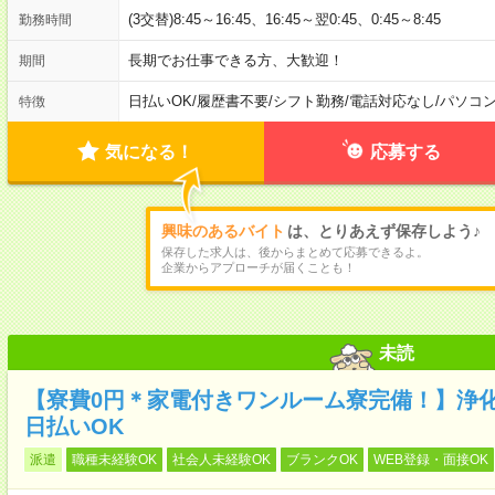
(3交替)8:45～16:45、16:45～翌0:45、0:45～8:45
勤務時間
長期でお仕事できる方、大歓迎！
期間
日払いOK
/
履歴書不要
/
シフト勤務
/
電話対応なし
/
パソコ
特徴
気になる！
応募する
興味のあるバイト
は、とりあえず保存しよう♪
保存した求人は、後からまとめて応募できるよ。
企業からアプローチが届くことも！
未読
【寮費0円＊家電付きワンルーム寮完備！】浄化
日払いOK
派遣
職種未経験OK
社会人未経験OK
ブランクOK
WEB登録・面接OK