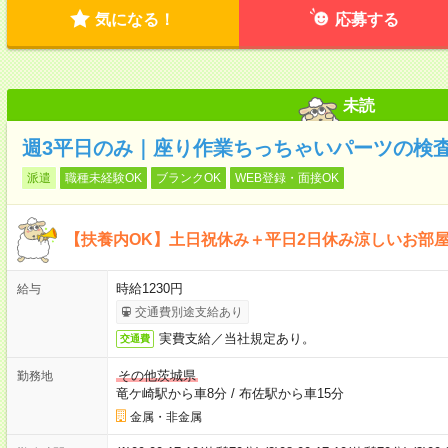
気になる！
応募する
未読
週3平日のみ｜座り作業ちっちゃいパーツの検査
派遣
職種未経験OK
ブランクOK
WEB登録・面接OK
【扶養内OK】土日祝休み＋平日2日休み涼しいお部
時給1230円
給与
交通費別途支給あり
実費支給／当社規定あり。
交通費
その他茨城県
勤務地
竜ケ崎駅から車8分
/
布佐駅から車15分
金属・非金属