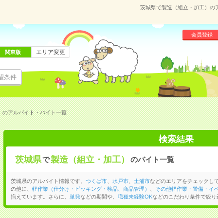
茨城県で製造（組立・加工）の
会員登録
エリア変更
関東版
望条件
）のアルバイト・バイト一覧
検索結果
茨城県
製造（組立・加工）
で
のバイト一覧
茨城県のアルバイト情報です。
つくば市
、
水戸市
、
土浦市
などのエリアをチェックし
の他に、
軽作業（仕分け・ピッキング・検品、商品管理）
、
その他軽作業・警備・イ
揃えています。さらに、
単発
などの期間や、
職種未経験OK
などのこだわり条件で絞り