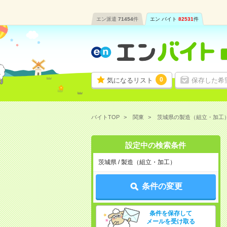
エン派遣
71454
件
エン バイト
82531
件
0
気になるリスト
保存した希
バイトTOP
関東
茨城県の製造（組立・加工
設定中の検索条件
茨城県 / 製造（組立・加工）
条件の変更
条件を保存して
メールを受け取る