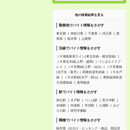
他の検索結果を見る
勤務地でバイト情報をさがす
東京都
神奈川県
千葉県
埼玉県
群
馬県
栃木県
山梨県
沿線でバイト情報をさがす
ＪＲ湘南新宿ライン(東北本線－横須賀線)
ＪＲ東北本線(上野－盛岡)
つくばエクスプ
レス
ＪＲ常磐線(上野－仙台)
ＪＲ常磐線
(北千住－取手)
関東鉄道常総線
ＪＲ水戸
線
ＪＲ水郡線(水戸－郡山)
鹿島臨海鉄道
大洗鹿島線
真岡鐵道
駅でバイト情報をさがす
神立駅
水戸駅
つくば駅
荒川沖駅
赤塚駅
内原駅
常澄駅
土浦駅
みど
りの駅
研究学園駅
職種でバイト情報をさがす
軽作業（仕分け・ピッキング・検品、商品管