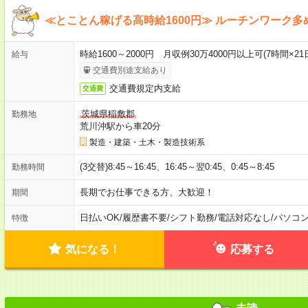
≪とことん稼げる高時給1600円≫ ルーチンワーク
時給1600～2000円 月収例30万4000円以上可(7時間×2
給与
交通費別途支給あり
交通費規定内支給
交通費
茨城県稲敷郡
勤務地
荒川沖駅から車20分
製造・建築・土木・製造技術系
(3交替)8:45～16:45、16:45～翌0:45、0:45～8:45
勤務時間
長期でお仕事できる方、大歓迎！
期間
日払いOK
/
履歴書不要
/
シフト勤務
/
電話対応なし
/
パソコ
特徴
気になる！
応募する