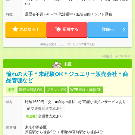
い♪
履歴書不要
/
40～50代活躍中
/
服装自由
/
シフト勤務
特徴
気になる！
応募する
詳細へ
掲載元企業名
ヒューマンリソシア株式会社
掲載日：2026.08.01
未読
憧れの大手＊未経験OK＊ジュエリー販売会社＊商
品管理など
派遣
職種未経験OK
ブランクOK
WEB登録・面接OK
時給1650円＋交 ■給与の前払いが可能な速払いサービスあり
給与
交通費別途支給あり
交通費支給あり
交通費
東京都渋谷区
勤務地
原宿駅から徒歩9分
/
明治神宮前駅から徒歩4分