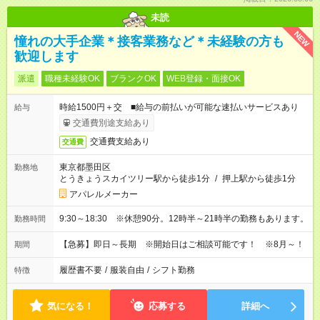
未読
NEW
憧れの大手企業＊接客業務など＊未経験の方も
歓迎します
派遣
職種未経験OK
ブランクOK
WEB登録・面接OK
時給1500円＋交 ■給与の前払いが可能な速払いサービスあり
給与
交通費別途支給あり
交通費支給あり
交通費
東京都墨田区
勤務地
とうきょうスカイツリー駅から徒歩1分
/
押上駅から徒歩1分
アパレルメーカー
9:30～18:30 ※休憩90分。12時半～21時半の勤務もあります。
勤務時間
【急募】即日～長期 ※開始日はご相談可能です！ ※8月～！
期間
履歴書不要
/
服装自由
/
シフト勤務
特徴
気になる！
応募する
詳細へ