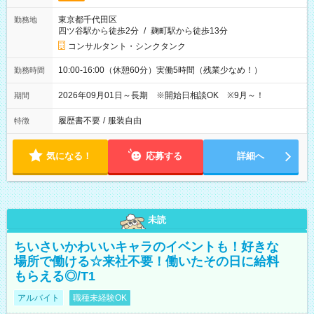
東京都千代田区
勤務地
四ツ谷駅から徒歩2分
/
麹町駅から徒歩13分
コンサルタント・シンクタンク
10:00-16:00（休憩60分）実働5時間（残業少なめ！）
勤務時間
2026年09月01日～長期 ※開始日相談OK ※9月～！
期間
履歴書不要
/
服装自由
特徴
気になる！
応募する
詳細へ
未読
ちいさいかわいいキャラのイベントも！好きな
場所で働ける☆来社不要！働いたその日に給料
もらえる◎/T1
アルバイト
職種未経験OK