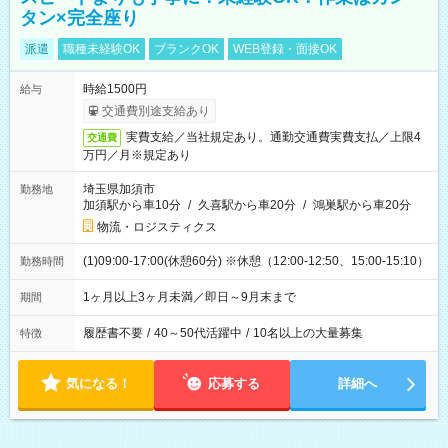
タン×完全座り
派遣
職種未経験OK
ブランクOK
WEB登録・面接OK
時給1500円
給与
交通費別途支給あり
実費支給／当社規定あり。通勤交通費実費支払／上限4
交通費
万円／月※規定あり
埼玉県加須市
勤務地
加須駅から車10分
/
久喜駅から車20分
/
鴻巣駅から車20分
物流・ロジスティクス
(1)09:00-17:00(休憩60分) ※休憩（12:00-12:50、15:00-15:10）
勤務時間
1ヶ月以上3ヶ月未満／即日～9月末まで
期間
履歴書不要
/
40～50代活躍中
/
10名以上の大量募集
特徴
気になる！
応募する
詳細へ