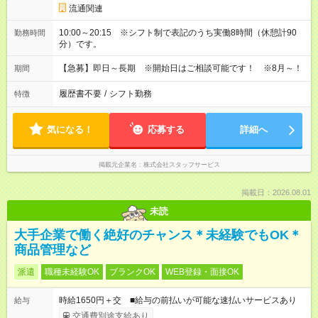
流通関連
10:00～20:15 ※シフト制で表記のうち実働8時間（休憩計90
勤務時間
分）です。
【急募】即日～長期 ※開始日はご相談可能です！ ※8月～！
期間
履歴書不要
/
シフト勤務
特徴
気になる！
応募する
詳細へ
掲載元企業名
株式会社スタッフサービス
掲載日：2026.08.01
未読
大手企業で働く絶好のチャンス＊未経験でもOK＊
商品管理など
派遣
職種未経験OK
ブランクOK
WEB登録・面接OK
時給1650円＋交 ■給与の前払いが可能な速払いサービスあり
給与
交通費別途支給あり