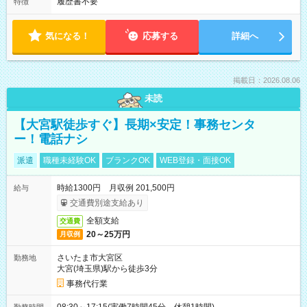
履歴書不要
特徴
気になる！
応募する
詳細へ
掲載日：2026.08.06
未読
【大宮駅徒歩すぐ】長期×安定！事務センタ
ー！電話ナシ
派遣
職種未経験OK
ブランクOK
WEB登録・面接OK
時給1300円 月収例 201,500円
給与
交通費別途支給あり
全額支給
交通費
20～25万円
月収例
さいたま市大宮区
勤務地
大宮(埼玉県)駅から徒歩3分
事務代行業