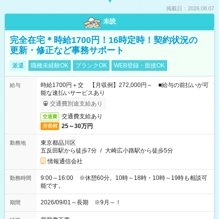
掲載日：2026.08.07
未読
完全在宅＊時給1700円！16時定時！契約状況の
更新・修正など事務サポート
派遣
職種未経験OK
ブランクOK
WEB登録・面接OK
時給1700円＋交 【月収例】272,000円～ ■給与の前払いが可
給与
能な速払いサービスあり
交通費別途支給あり
交通費支給あり
交通費
25～30万円
月収例
東京都品川区
勤務地
五反田駅から徒歩7分
/
大崎広小路駅から徒歩5分
情報通信会社
9:00～16:00 ※休憩60分。10時～18時・10時～19時も相談可
勤務時間
能です。
2026/09/01～長期 ※9月～！
期間