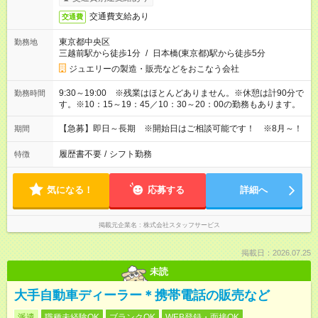
交通費支給あり
交通費
東京都中央区
勤務地
三越前駅から徒歩1分
/
日本橋(東京都)駅から徒歩5分
ジュエリーの製造・販売などをおこなう会社
9:30～19:00 ※残業はほとんどありません。※休憩は計90分で
勤務時間
す。※10：15～19：45／10：30～20：00の勤務もあります。
【急募】即日～長期 ※開始日はご相談可能です！ ※8月～！
期間
履歴書不要
/
シフト勤務
特徴
気になる！
応募する
詳細へ
掲載元企業名
株式会社スタッフサービス
掲載日：2026.07.25
未読
大手自動車ディーラー＊携帯電話の販売など
派遣
職種未経験OK
ブランクOK
WEB登録・面接OK