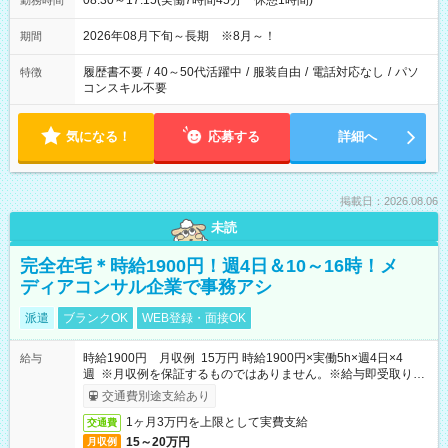
08:30～17:15(実働7時間45分 休憩1時間)
勤務時間
2026年08月下旬～長期 ※8月～！
期間
履歴書不要
/
40～50代活躍中
/
服装自由
/
電話対応なし
/
パソ
特徴
コンスキル不要
気になる！
応募する
詳細へ
掲載日：2026.08.06
未読
完全在宅＊時給1900円！週4日＆10～16時！メ
ディアコンサル企業で事務アシ
派遣
ブランクOK
WEB登録・面接OK
時給1900円 月収例 15万円 時給1900円×実働5h×週4日×4
給与
週 ※月収例を保証するものではありません。※給与即受取りサ
ービス利用可（利用条件有）
交通費別途支給あり
1ヶ月3万円を上限として実費支給
交通費
15～20万円
月収例