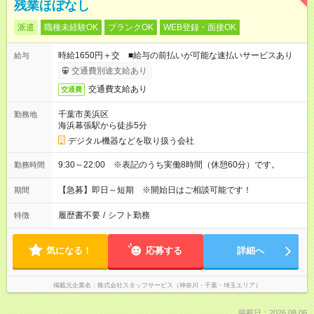
残業ほぼなし
派遣
職種未経験OK
ブランクOK
WEB登録・面接OK
時給1650円＋交 ■給与の前払いが可能な速払いサービスあり
給与
交通費別途支給あり
交通費支給あり
交通費
千葉市美浜区
勤務地
海浜幕張駅から徒歩5分
デジタル機器などを取り扱う会社
9:30～22:00 ※表記のうち実働8時間（休憩60分）です。
勤務時間
【急募】即日～短期 ※開始日はご相談可能です！
期間
履歴書不要
/
シフト勤務
特徴
気になる！
応募する
詳細へ
掲載元企業名
株式会社スタッフサービス（神奈川・千葉・埼玉エリア）
掲載日：2026.08.06