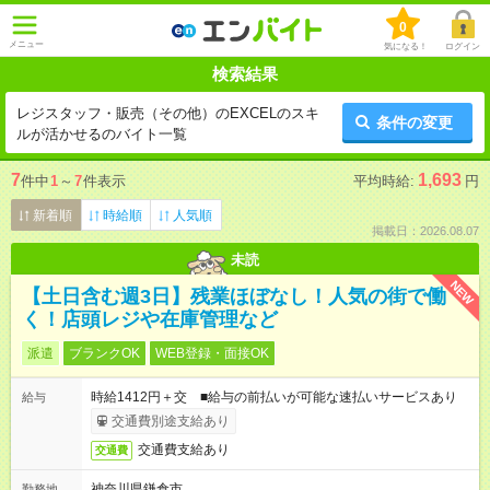
0
メニュー
気になる！
ログイン
検索結果
レジスタッフ・販売（その他）のEXCELのスキ
条件の変更
ルが活かせるのバイト一覧
7
1,693
件中
1
～
7
件表示
平均時給:
円
新着順
時給順
人気順
掲載日：2026.08.07
未読
NEW
【土日含む週3日】残業ほぼなし！人気の街で働
く！店頭レジや在庫管理など
派遣
ブランクOK
WEB登録・面接OK
時給1412円＋交 ■給与の前払いが可能な速払いサービスあり
給与
交通費別途支給あり
交通費支給あり
交通費
神奈川県鎌倉市
勤務地