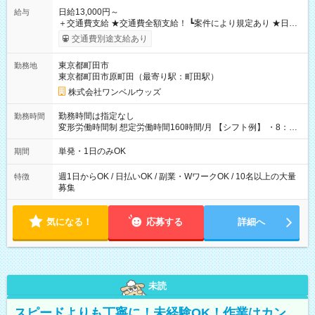
日給13,000円～
給与
＋交通費支給 ★交通費全額支給！ ┗案件により規定あり ★日払
いOK！（規定あり） ┗働いたその日に現金GET♪ お仕事後はコ
交通費別途支給あり
ンビニATMから 日払い分を引き落とせます！ 【試用期間】試
用期間なし
東京都町田市
勤務地
東京都町田市原町田（最寄り駅：町田駅）
株式会社ワンベルウッズ
勤務時間は指定なし
勤務時間
変形労働時間制 想定労働時間160時間/月 【シフト例】 ・8：00
～21：00
単発・1日のみOK
期間
週1日からOK / 日払いOK / 副業・WワークOK / 10名以上の大量
特徴
募集
気になる！
応募する
詳細へ
未読
スピードよりも丁寧に！未経験OK！作業はカン