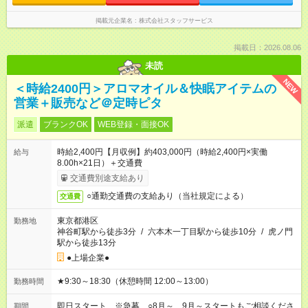
掲載元企業名
株式会社スタッフサービス
掲載日：2026.08.06
未読
NEW
＜時給2400円＞アロマオイル＆快眠アイテムの
営業＋販売など＠定時ピタ
派遣
ブランクOK
WEB登録・面接OK
時給2,400円【月収例】約403,000円（時給2,400円×実働
給与
8.00h×21日）＋交通費
交通費別途支給あり
○通勤交通費の支給あり（当社規定による）
交通費
東京都港区
勤務地
神谷町駅から徒歩3分
/
六本木一丁目駅から徒歩10分
/
虎ノ門
駅から徒歩13分
●上場企業●
★9:30～18:30（休憩時間 12:00～13:00）
勤務時間
即日スタート ※急募 ○8月～、9月～スタートもご相談くださ
期間