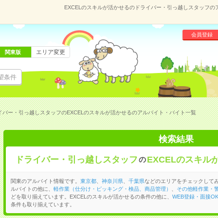
EXCELのスキルが活かせるのドライバー・引っ越しスタッフ
会員登録
エリア変更
関東版
望条件
イバー・引っ越しスタッフのEXCELのスキルが活かせるのアルバイト・バイト一覧
検索結果
ドライバー・引っ越しスタッフ
EXCELのスキル
の
関東のアルバイト情報です。
東京都
、
神奈川県
、
千葉県
などのエリアをチェックして
ルバイトの他に、
軽作業（仕分け・ピッキング・検品、商品管理）
、
その他軽作業・
どを取り揃えています。EXCELのスキルが活かせるの条件の他に、
WEB登録・面接O
条件も取り揃えています。