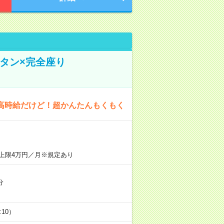
タン×完全座り
高時給だけど！超かんたんもくもく
上限4万円／月※規定あり
分
5:10）