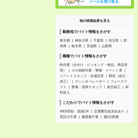
メールを受け取る
他の検索結果を見る
勤務地でバイト情報をさがす
東京都
神奈川県
千葉県
埼玉県
群
馬県
栃木県
茨城県
山梨県
職種でバイト情報をさがす
軽作業（仕分け・ピッキング・検品、商品管
理）
その他軽作業・警備・イベント系
イベントスタッフ・会場設営
製造（組立・
加工）
マシンオペレーター
フォークリ
フト
警備・清掃スタッフ
食品加工
材
料投入
こだわりでバイト情報をさがす
WEB登録・面接OK
交通費別途支給あり
英語力不要
履歴書不要
週5日勤務