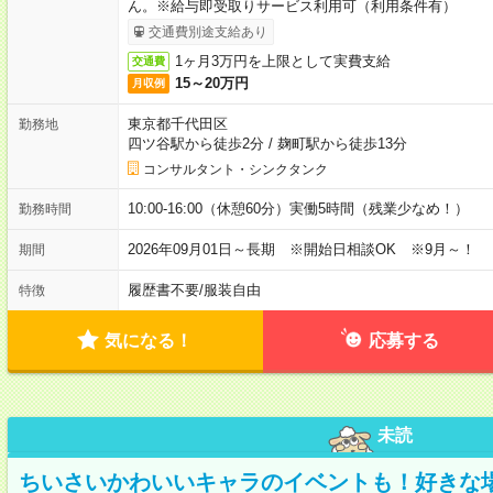
ん。※給与即受取りサービス利用可（利用条件有）
交通費別途支給あり
1ヶ月3万円を上限として実費支給
交通費
15～20万円
月収例
東京都千代田区
勤務地
四ツ谷駅から徒歩2分
/
麹町駅から徒歩13分
コンサルタント・シンクタンク
10:00-16:00（休憩60分）実働5時間（残業少なめ！）
勤務時間
2026年09月01日～長期 ※開始日相談OK ※9月～！
期間
履歴書不要
/
服装自由
特徴
気になる！
応募する
未読
ちいさいかわいいキャラのイベントも！好きな