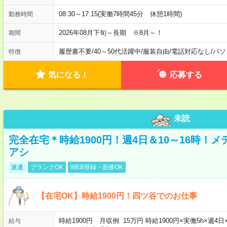
08:30～17:15(実働7時間45分 休憩1時間)
勤務時間
2026年08月下旬～長期 ※8月～！
期間
履歴書不要
/
40～50代活躍中
/
服装自由
/
電話対応なし
/
パソ
特徴
気になる！
応募する
未読
完全在宅＊時給1900円！週4日＆10～16時！
アシ
派遣
ブランクOK
WEB登録・面接OK
【在宅OK】時給1900円！四ツ谷でのお仕事
時給1900円 月収例 15万円 時給1900円×実働5h×
給与