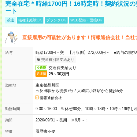
完全在宅＊時給1700円！16時定時！契約状況
ート
派遣
職種未経験OK
ブランクOK
WEB登録・面接OK
直接雇用の可能性があります！情報通信会社！当社
時給1700円＋交 【月収例】272,000円～ ■給与の
給与
交通費別途支給あり
交通費支給あり
交通費
25～30万円
月収例
東京都品川区
勤務地
五反田駅から徒歩7分
/
大崎広小路駅から徒歩5分
情報通信会社
9:00～16:00 ※休憩60分。10時～18時・10時～19時
勤務時間
2026/09/01～長期 ※9月～！
期間
履歴書不要
特徴