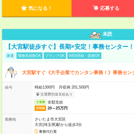
気になる！
応募する
未読
【大宮駅徒歩すぐ】長期×安定！事務センター
派遣
職種未経験OK
ブランクOK
WEB登録・面接OK
大宮駅すぐ《大手企業でカンタン事務！》事務セン
時給1300円 月収例 201,500円
給与
交通費別途支給あり
全額支給
交通費
20～25万円
月収例
さいたま市大宮区
勤務地
大宮(埼玉県)駅から徒歩3分
事務代行業