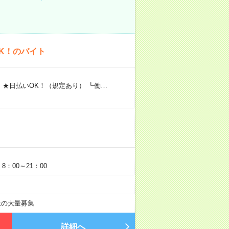
K！のバイト
 ★日払いOK！（規定あり） ┗働…
：00～21：00
以上の大量募集
詳細へ