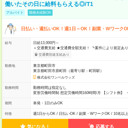
働いたその日に給料もらえる◎/T1
アルバイト
職種未経験OK
日払い・週払いOK！週1日～OK！副業・WワークO
日給13,000円～
給与
＋交通費支給 ★交通費全額支給！ ┗案件により規定あり
交通費別途支給あり
東京都町田市
勤務地
東京都町田市原町田（最寄り駅：町田駅）
株式会社ワンベルウッズ
勤務時間は指定なし
勤務時間
変形労働時間制 想定労働時間160時間/月 【シフト例】 ・8
単発・1日のみOK
期間
週1日からOK / 日払いOK / 副業・WワークOK / 10名
特徴
気になる！
応募する