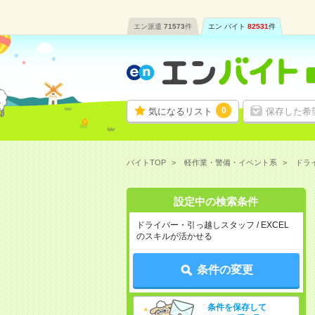
エン派遣
71573
件
エン バイト
82531
件
0
気になるリスト
保存した希
バイトTOP
軽作業・警備・イベント系
ドラ
設定中の検索条件
ドライバー・引っ越しスタッフ / EXCEL
のスキルが活かせる
条件の変更
条件を保存して