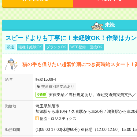
未読
スピードよりも丁寧に！未経験OK！作業はカン
派遣
職種未経験OK
ブランクOK
WEB登録・面接OK
猫の手も借りたい超繁忙期につき高時給スタート！
時給1500円
給与
交通費別途支給あり
実費支給／当社規定あり。通勤交通費実費支払／
交通費
埼玉県加須市
勤務地
加須駅から車10分
/
久喜駅から車20分
/
鴻巣駅から車20
物流・ロジスティクス
(1)09:00-17:00(休憩60分) ※休憩（12:00-12:50、15:00-1
勤務時間