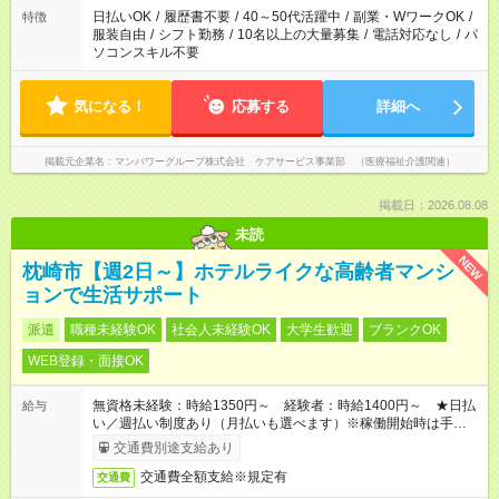
日払いOK
/
履歴書不要
/
40～50代活躍中
/
副業・WワークOK
/
特徴
服装自由
/
シフト勤務
/
10名以上の大量募集
/
電話対応なし
/
パ
ソコンスキル不要
気になる！
応募する
詳細へ
掲載元企業名
マンパワーグループ株式会社 ケアサービス事業部 （医療福祉介護関連）
掲載日：2026.08.08
未読
NEW
枕崎市【週2日～】ホテルライクな高齢者マンシ
ョンで生活サポート
派遣
職種未経験OK
社会人未経験OK
大学生歓迎
ブランクOK
WEB登録・面接OK
無資格未経験：時給1350円～ 経験者：時給1400円～ ★日払
給与
い／週払い制度あり（月払いも選べます）※稼働開始時は手続き
完了次第のお支払いとなります。
交通費別途支給あり
交通費全額支給※規定有
交通費