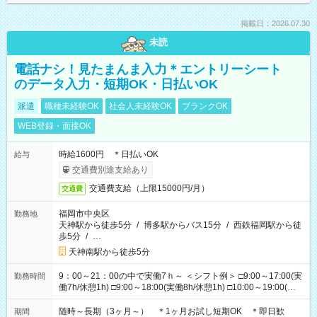
掲載日：2026.07.30
未読
電話ナシ！見たまんま入力＊エントリーシート
のデータ入力・短期OK・日払いOK
派遣
職種未経験OK
社会人未経験OK
ブランクOK
WEB登録・面接OK
時給1600円 ＊日払いOK
給与
交通費別途支給あり
交通費支給（上限15000円/月）
交通費
福岡市中央区
勤務地
天神駅から徒歩5分
/
博多駅からバス15分
/
西鉄福岡駅から徒
歩5分
/
…
天神南駅から徒歩5分
9：00～21：00の中で実働7ｈ～ ＜シフト例＞ □9:00～17:00(実
勤務時間
働7h/休憩1h) □9:00～18:00(実働8h/休憩1h) □10:00～19:00(実
働8h/休憩1h) □11:00～20:00(実働8h/休憩1h) □12:00～20:00(実
働7h/休憩1h) □12:00～21:00(実働7h/休憩1h) ＊固定OK ＊選べ
随時～長期（3ヶ月～） ＊1ヶ月お試し短期OK ＊即日歓
期間