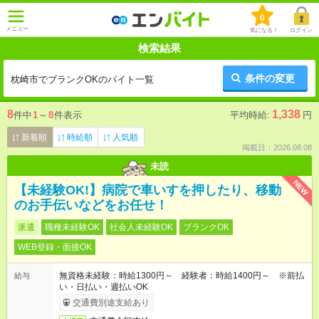
0
メニュー
気になる！
ログイン
検索結果
条件の変更
枕崎市でブランクOKのバイト一覧
8
1,338
件中
1
～
8
件表示
平均時給:
円
新着順
時給順
人気順
掲載日：2026.08.08
未読
NEW
【未経験OK!】病院で車いすを押したり、移動
のお手伝いなどをお任せ！
派遣
職種未経験OK
社会人未経験OK
ブランクOK
WEB登録・面接OK
無資格未経験：時給1300円～ 経験者：時給1400円～ ※前払
給与
い・日払い・週払いOK
交通費別途支給あり