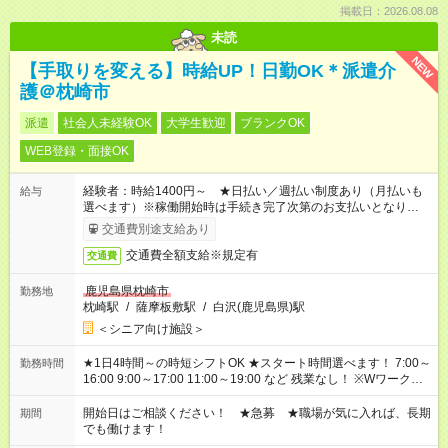
掲載日：2026.08.08
未読
NEW
【手取りを変える】時給UP！日勤OK＊派遣介
護＠枕崎市
派遣
社会人未経験OK
大学生歓迎
ブランクOK
WEB登録・面接OK
経験者：時給1400円～ ★日払い／週払い制度あり（月払いも
給与
選べます）※稼働開始時は手続き完了次第のお支払いとなりま
す。
交通費別途支給あり
交通費全額支給※規定有
交通費
鹿児島県枕崎市
勤務地
枕崎駅
/
薩摩板敷駅
/
白沢(鹿児島県)駅
＜シニア向け施設＞
★1日4時間～の時短シフトOK ★スタート時間選べます！ 7:00～
勤務時間
16:00 9:00～17:00 11:00～19:00 など 残業なし！ ※Wワークの
場合、他のお仕事と合わせ週40時間超の就業はご案内できませ
ん ※法令に基づき、週20時間以上勤務は社会保険への加入対象
開始日はご相談ください！ ★急募 ★職場が気に入れば、長期
期間
となります ※労働者派遣法（日雇い派遣の原則禁止）により、
でも働けます！
短時間・短期間の就業はご案内が難しい場合があります