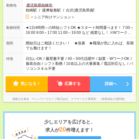
鹿児島県枕崎市
勤務地
枕崎駅
/
薩摩板敷駅
/
白沢(鹿児島県)駅
＜シニア向けマンション＞
★1日4時間～の時短シフトOK ★スタート時間選べます！ 7:00～
勤務時間
16:00 9:00～17:00 11:00～19:00 など 残業なし！ ※Wワークの
場合、他のお仕事と合わせ週40時間超の就業はご案内できませ
ん ※法令に基づき、週20時間以上勤務は社会保険への加入対象
開始日はご相談ください！ ★急募 ★職場が気に入れば、長期
期間
となります ※労働者派遣法（日雇い派遣の原則禁止）により、
でも働けます！
短時間・短期間の就業はご案内が難しい場合があります
日払いOK
/
履歴書不要
/
40～50代活躍中
/
副業・WワークOK
/
特徴
服装自由
/
シフト勤務
/
10名以上の大量募集
/
電話対応なし
/
パ
ソコンスキル不要
気になる！
応募する
詳細へ
掲載元企業名
マンパワーグループ株式会社 ケアサービス事業部 （医療福祉介護関連）
少しエリアを広げると、
20
求人が
件増えます！