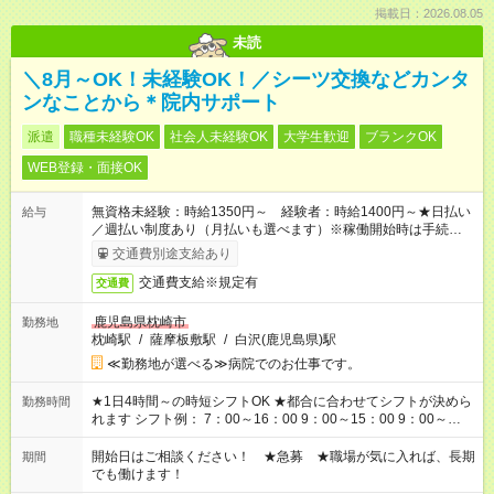
掲載日：2026.08.05
未読
＼8月～OK！未経験OK！／シーツ交換などカンタ
ンなことから＊院内サポート
派遣
職種未経験OK
社会人未経験OK
大学生歓迎
ブランクOK
WEB登録・面接OK
無資格未経験：時給1350円～ 経験者：時給1400円～★日払い
給与
／週払い制度あり（月払いも選べます）※稼働開始時は手続き完
了次第のお支払いとなります。
交通費別途支給あり
交通費支給※規定有
交通費
鹿児島県枕崎市
勤務地
枕崎駅
/
薩摩板敷駅
/
白沢(鹿児島県)駅
≪勤務地が選べる≫病院でのお仕事です。
★1日4時間～の時短シフトOK ★都合に合わせてシフトが決めら
勤務時間
れます シフト例： 7：00～16：00 9：00～15：00 9：00～
18：00 11：00～20：00 など ※Wワークの場合、他のお仕事と
合わせ週40時間超の就業はご案内できません ※法令に基づき、
開始日はご相談ください！ ★急募 ★職場が気に入れば、長期
期間
週20時間以上勤務は社会保険への加入対象となります ※労働者
でも働けます！
派遣法（日雇い派遣の原則禁止）により、短時間・短期間の就