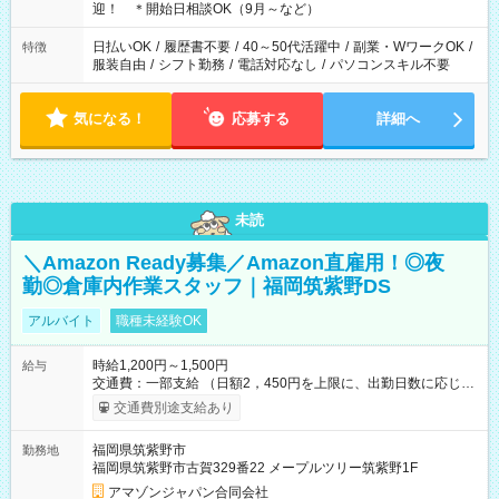
る時間帯！
迎！ ＊開始日相談OK（9月～など）
日払いOK
/
履歴書不要
/
40～50代活躍中
/
副業・WワークOK
/
特徴
服装自由
/
シフト勤務
/
電話対応なし
/
パソコンスキル不要
気になる！
応募する
詳細へ
未読
＼Amazon Ready募集／Amazon直雇用！◎夜
勤◎倉庫内作業スタッフ｜福岡筑紫野DS
アルバイト
職種未経験OK
時給1,200円～1,500円
給与
交通費：一部支給 （日額2，450円を上限に、出勤日数に応じて
実費支給） ※22:00～翌5:00までは時給25%UP！ ■給与前払い
交通費別途支給あり
制度あり ※前払い額の上限あり、手数料無料（Amazon負担）
そのほか所定の条件が適用されます 【試用期間】試用期間なし
福岡県筑紫野市
勤務地
福岡県筑紫野市古賀329番22 メープルツリー筑紫野1F
アマゾンジャパン合同会社