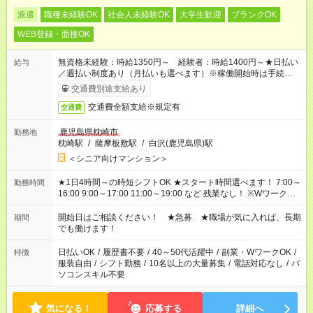
派遣
職種未経験OK
社会人未経験OK
大学生歓迎
ブランクOK
WEB登録・面接OK
無資格未経験：時給1350円～ 経験者：時給1400円～★日払い
給与
／週払い制度あり（月払いも選べます）※稼働開始時は手続き完
了次第のお支払いとなります。
交通費別途支給あり
交通費全額支給※規定有
交通費
鹿児島県枕崎市
勤務地
枕崎駅
/
薩摩板敷駅
/
白沢(鹿児島県)駅
＜シニア向けマンション＞
★1日4時間～の時短シフトOK ★スタート時間選べます！ 7:00～
勤務時間
16:00 9:00～17:00 11:00～19:00 など 残業なし！ ※Wワークの
場合、他のお仕事と合わせ週40時間超の就業はご案内できませ
ん ※法令に基づき、週20時間以上勤務は社会保険への加入対象
開始日はご相談ください！ ★急募 ★職場が気に入れば、長期
期間
となります ※労働者派遣法（日雇い派遣の原則禁止）により、
でも働けます！
短時間・短期間の就業はご案内が難しい場合があります
日払いOK
/
履歴書不要
/
40～50代活躍中
/
副業・WワークOK
/
特徴
服装自由
/
シフト勤務
/
10名以上の大量募集
/
電話対応なし
/
パ
ソコンスキル不要
気になる！
応募する
詳細へ