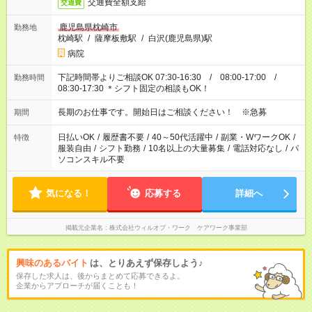
交通費全額支給
交通費
鹿児島県枕崎市
勤務地
枕崎駅
/
薩摩板敷駅
/
白沢(鹿児島県)駅
病院
下記時間帯よりご相談OK 07:30-16:30 / 08:00-17:00 /
勤務時間
08:30-17:30 ＊シフト固定の相談もOK！
長期のお仕事です。開始日はご相談ください！ ※急募
期間
日払いOK
/
履歴書不要
/
40～50代活躍中
/
副業・WワークOK
/
特徴
服装自由
/
シフト勤務
/
10名以上の大量募集
/
電話対応なし
/
パ
ソコンスキル不要
気になる！
応募する
詳細へ
掲載元企業名
株式会社ウィルオブ・ワーク ケアワーク事業部
興味のあるバイト
は、とりあえず保存しよう♪
保存した求人は、後からまとめて応募できるよ。
企業からアプローチが届くことも！