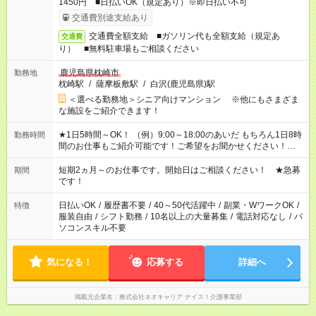
1450円 ■日払いOK（規定あり）※即日払い不可
交通費別途支給あり
交通費全額支給 ■ガソリン代も全額支給（規定あ
交通費
り） ■無料駐車場もご相談ください
鹿児島県枕崎市
勤務地
枕崎駅
/
薩摩板敷駅
/
白沢(鹿児島県)駅
＜選べる勤務地＞シニア向けマンション ※他にもさまざま
な施設をご紹介できます！
★1日5時間～OK！ （例）9:00～18:00のあいだ もちろん1日8時
勤務時間
間のお仕事もご紹介可能です！ご希望をお聞かせください！★家
庭の都合でお休みが必要な場合も遠慮なくご相談ください。 ※
週最低15時間以上の勤務が必要です
短期2ヵ月～のお仕事です。開始日はご相談ください！ ★急募
期間
です！
日払いOK
/
履歴書不要
/
40～50代活躍中
/
副業・WワークOK
/
特徴
服装自由
/
シフト勤務
/
10名以上の大量募集
/
電話対応なし
/
パ
ソコンスキル不要
気になる！
応募する
詳細へ
掲載元企業名
株式会社ネオキャリア ナイス！介護事業部