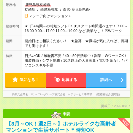
鹿児島県枕崎市
勤務地
枕崎駅
/
薩摩板敷駅
/
白沢(鹿児島県)駅
＜シニア向けマンション＞
★1日4時間～の時短シフトOK ★スタート時間選べます！ 7:00～
勤務時間
16:00 9:00～17:00 11:00～19:00 など 残業なし！ ※Wワークの
場合、他のお仕事と合わせ週40時間超の就業はご案内できませ
ん ※法令に基づき、週20時間以上勤務は社会保険への加入対象
開始日はご相談ください！ ★急募 ★職場が気に入れば、長期
期間
となります ※労働者派遣法（日雇い派遣の原則禁止）により、
でも働けます！
短時間・短期間の就業はご案内が難しい場合があります
日払いOK
/
履歴書不要
/
40～50代活躍中
/
副業・WワークOK
/
特徴
服装自由
/
シフト勤務
/
10名以上の大量募集
/
電話対応なし
/
パ
ソコンスキル不要
気になる！
応募する
詳細へ
掲載元企業名
マンパワーグループ株式会社 ケアサービス事業部 （医療福祉介護関連）
掲載日：2026.08.07
未読
NEW
【8月～OK！週2日～】ホテルライクな高齢者
マンションで生活サポート＊時短OK