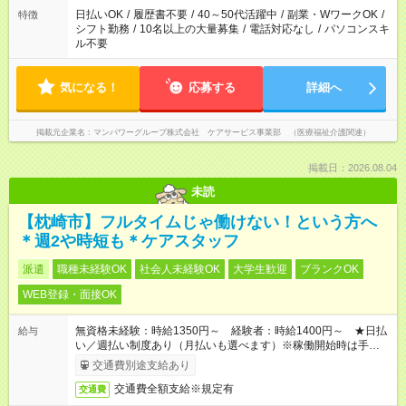
業はご案内が難しい場合があります
日払いOK
/
履歴書不要
/
40～50代活躍中
/
副業・WワークOK
/
特徴
シフト勤務
/
10名以上の大量募集
/
電話対応なし
/
パソコンスキ
ル不要
気になる！
応募する
詳細へ
掲載元企業名
マンパワーグループ株式会社 ケアサービス事業部 （医療福祉介護関連）
掲載日：2026.08.04
未読
【枕崎市】フルタイムじゃ働けない！という方へ
＊週2や時短も＊ケアスタッフ
派遣
職種未経験OK
社会人未経験OK
大学生歓迎
ブランクOK
WEB登録・面接OK
無資格未経験：時給1350円～ 経験者：時給1400円～ ★日払
給与
い／週払い制度あり（月払いも選べます）※稼働開始時は手続き
完了次第のお支払いとなります。
交通費別途支給あり
交通費全額支給※規定有
交通費