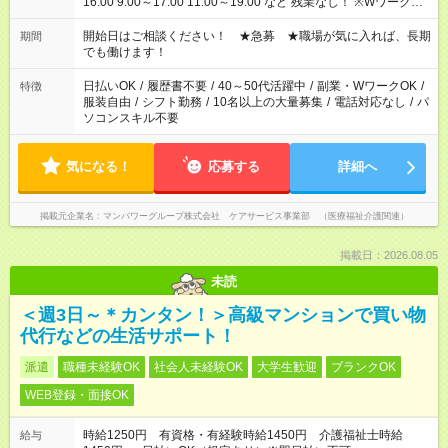
16:00 9:00～17:00 11:00～19:00 など 残業なし！ ※Wワークの
場合、他のお仕事と合わせ週40時間超の就業はご案内できませ
ん ※法令に基づき、週20時間以上勤務は社会保険への加入対象
開始日はご相談ください！ ★急募 ★職場が気に入れば、長期
期間
となります ※労働者派遣法（日雇い派遣の原則禁止）により、
でも働けます！
短時間・短期間の就業はご案内が難しい場合があります
日払いOK
/
履歴書不要
/
40～50代活躍中
/
副業・WワークOK
/
特徴
服装自由
/
シフト勤務
/
10名以上の大量募集
/
電話対応なし
/
パ
ソコンスキル不要
気になる！
応募する
詳細へ
掲載元企業名
マンパワーグループ株式会社 ケアサービス事業部 （医療福祉介護関連）
掲載日：2026.08.05
未読
＜週3日～＊カンタン！＞高級マンションで買い物
代行などの生活サポート！
派遣
職種未経験OK
社会人未経験OK
大学生歓迎
ブランクOK
WEB登録・面接OK
時給1250円 有資格・有経験時給1450円 介護福祉士時給
給与