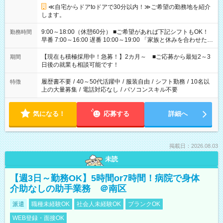
≪自宅からドアtoドアで30分以内！≫ご希望の勤務地を紹介
します。
9:00～18:00（休憩60分） ■ご希望があれば下記シフトもOK！
勤務時間
早番 7:00～16:00 遅番 10:00～19:00 「家族と休みを合わせた
い」 「余裕を持って夕飯の準備がしたい」 「できれば残業はし
たくない」 など、ご希望を教えてくださいね。 ※Wワーク希望
【現在も積極採用中！急募！】2カ月～ ■ご応募から最短2～3
期間
の方へ 今ご覧のお仕事で希望する勤務時間と、もう1つのお仕事
日後の就業も相談可能です！
の勤務時間。 合計で週40時間を超える場合は応募できません。
履歴書不要
/
40～50代活躍中
/
服装自由
/
シフト勤務
/
10名以
特徴
上の大量募集
/
電話対応なし
/
パソコンスキル不要
気になる！
応募する
詳細へ
掲載日：2026.08.03
未読
【週3日～勤務OK】5時間or7時間！病院で身体
介助なしの助手業務 ＠南区
派遣
職種未経験OK
社会人未経験OK
ブランクOK
WEB登録・面接OK