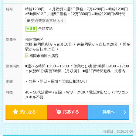
時給1238円 ＜月収例＞週3日勤務：7万4280円＝時給1238円
給与
×5時間×12日／週5日勤務：12万3800円＝時給1238円×5時間
×20日★前払い制度あり（会社規定内）
交通費別途支給あり
全額支給
交通費
福岡市南区
勤務地
大橋(福岡県)駅から徒歩10分
/
南福岡駅から自転車20分
/
博多
駅から自転車15分
/
…
福岡市南区の病院
■選べる時間 10:00～15:00 ＊休憩なし/実働5時間 09:00～17:00
勤務時間
＊休憩60分/実働7時間 【月収例】 ■週3日5時間勤務…扶養内可
能 74,280円（時給1238円×5時間×12日） ■週3日7時間勤務
103,992円（時給1238円×7時間×12日） ■週5日5時間勤務
＜急募＞即日～長期＊開始日相談OK！
期間
123,800円（時給1238円×5時間×20日） ■週5日7時間勤務
173,320円（時給1238円×7時間×20日）
40～50代活躍中
/
副業・WワークOK
/
電話対応なし
/
パソコン
特徴
スキル不要
気になる！
応募する
詳細へ
掲載日：2026.08.06