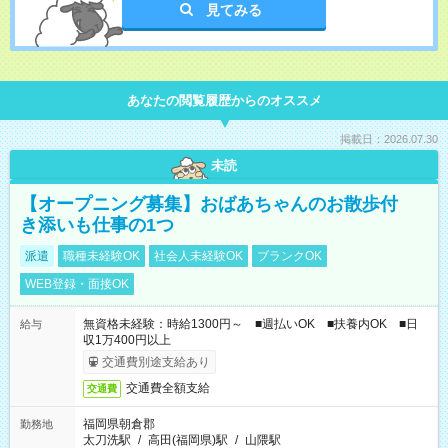
見てみる
あなたの閲覧履歴からのオススメ
掲載日：2026.07.30
未読
【オープニング募集】おばあちゃんのお散歩付
き添いも仕事の1つ
派遣
職種未経験OK
社会人未経験OK
ブランクOK
WEB登録・面接OK
無資格未経験：時給1300円～ ■週払いOK ■扶養内OK ■日
給与
収1万400円以上
交通費別途支給あり
交通費全額支給
交通費
福岡県朝倉郡
勤務地
太刀洗駅
/
高田(福岡県)駅
/
山隈駅